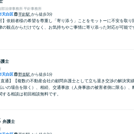
士
南部法律事務所 平針事務所
市天白区
平針駅
から徒歩3分
可】依頼者様の希望を尊重し「寄り添う」ことをモットーに不安を取り
律の観点からだけでなく、お気持ちやご事情に寄り添った対応が可能で
弁護士
所
市天白区
野並駅
から徒歩1分
口直通】【複数の不動産会社の顧問弁護士として立ち退き交渉の解決実
払いの場合を除く）、相続、交通事故（人身事故の被害者側に限る）、
関する相談は初回相談無料です。
郎
弁護士
所