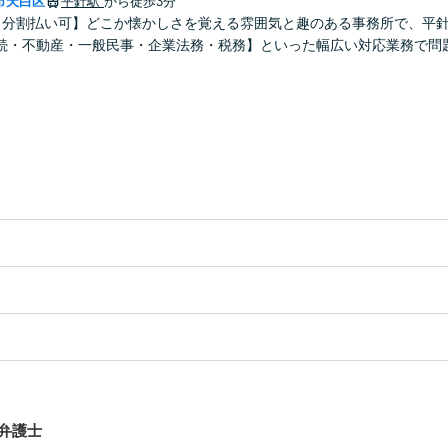
市天白区
平針駅
から徒歩3分
【分割払い可】どこか懐かしさを覚える雰囲気と趣のある事務所で、平
続・不動産・一般民事・企業法務・税務】といった幅広い対応業務で問
弁護士