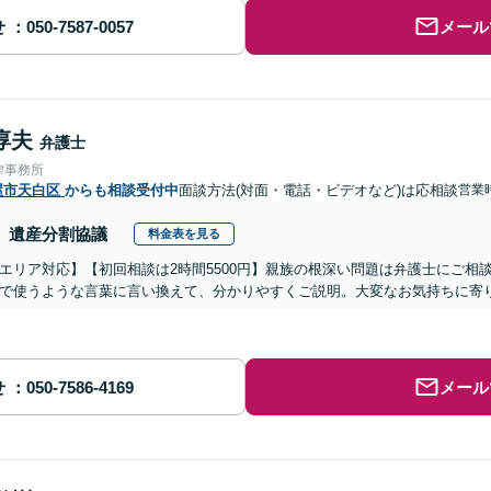
せ
メール
淳夫
弁護士
律事務所
屋市天白区
からも相談受付中
面談方法(対面・電話・ビデオなど)は応相談
営業
遺産分割協議
料金表を見る
エリア対応】【初回相談は2時間5500円】親族の根深い問題は弁護士にご相
で使うような言葉に言い換えて、分かりやすくご説明。大変なお気持ちに寄
せ
メール