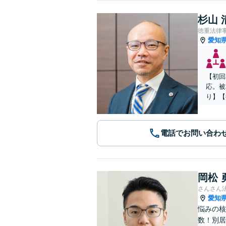
杉山 
徳重法律
愛知
【初回
応。被
り】【
電話でお問い合わ
岡松 
さんさん
愛知
悩みの核
数！別居