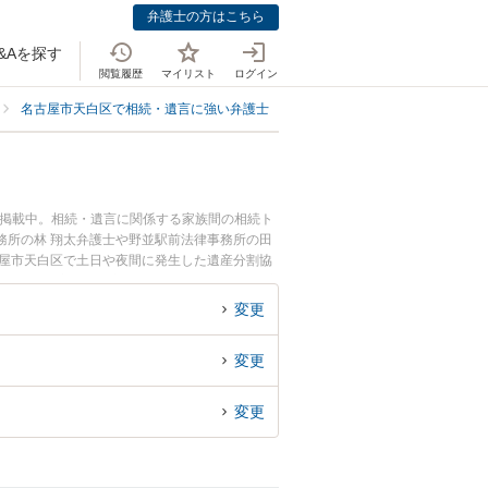
弁護士の方はこちら
&Aを探す
閲覧履歴
マイリスト
ログイン
名古屋市天白区で相続・遺言に強い弁護士
名古屋市天白区で協議に強い弁
も掲載中。相続・遺言に関係する家族間の相続ト
務所の林 翔太弁護士や野並駅前法律事務所の田
古屋市天白区で土日や夜間に発生した遺産分割協
談無料で遺産分割協議を法律相談できる名古屋市
変更
変更
変更