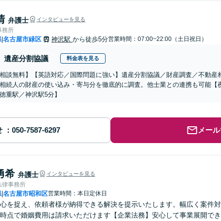
清
弁護士
インタビューを見る
事務所
県
名古屋市緑区
神沢駅
から徒歩5分
営業時間：07:00~22:00（土日祝日）
|
遺産分割協議
料金表を見る
相談無料】【英語対応／国際問題に強い】遺産分割協議／財産調査／不動産
相続人の財産の使い込み・寄与分を徹底的に調査。他士業との連携も可能【
徳重駅／神沢駅5分】
せ
メール
勇希
弁護士
インタビューを見る
法律事務所
県
名古屋市昭和区
営業時間：本日定休日
|
心を捉え、依頼者様が納得できる解決を提示いたします。幅広く案件対
時点で婚姻費用は請求いただけます【企業法務】安心して事業展開でき