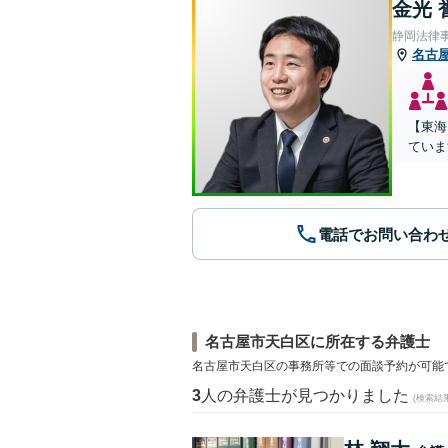
金光 
静岡法律
名古
【東海
ていま
電話でお問い合わ
名古屋市天白区に所在する弁護士
名古屋市天白区の事務所等での面談予約が可能
3
人の弁護士が見つかりました
(検索結