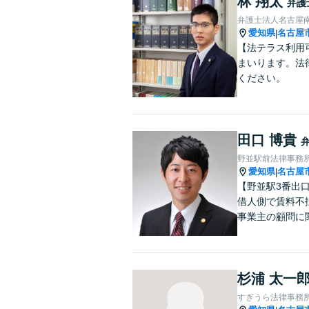
林 翔太
弁護
弁護士法人名古屋
愛知県
名古屋
|
【法テラス利用
まいります。法
ください。
田口 博貴
野並駅前法律事務
愛知県
名古屋
|
【野並駅3番出
借人側で賃料不
事業主の顧問に
杉浦 太一
すぎうら法律事務