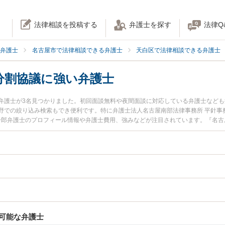
法律相談を投稿する
弁護士を探す
法律Q
弁護士
名古屋市で法律相談できる弁護士
天白区で法律相談できる弁護士
分割協議に強い弁護士
弁護士が3名見つかりました。初回面談無料や夜間面談に対応している弁護士など
野での絞り込み検索もでき便利です。特に弁護士法人名古屋南部法律事務所 平針事
太一郎弁護士のプロフィール情報や弁護士費用、強みなどが注目されています。『名
『遺産分割協議のトラブル解決の実績豊富な近くの弁護士を検索したい』『初回相
困りの相談者さんにおすすめです。
可能な弁護士