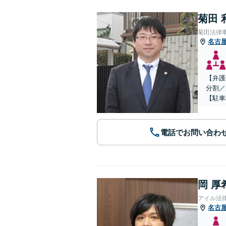
菊田 
菊田法律
名古
【弁護
分割／
【駐車
電話でお問い合わ
岡 厚
アイル法
名古