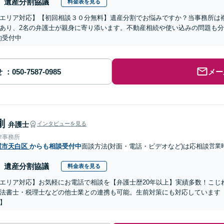
遺産分割協議
料金表を見る
エリア対応】【初回相談３０分無料】遺産分割でお悩みですか？当事務所は複
あり、2名の弁護士が親身に寄り添います。不動産相続や使い込みの問題も分か
約受付中
せ
メー
剛
弁護士
インタビューを見る
律事務所
屋市天白区
からも相談受付中
面談方法(対面・電話・ビデオなど)は応相談
営業
遺産分割協議
料金表を見る
エリア対応】お気軽にお電話で相談を【弁護士歴20年以上】実績多数！こじ
法書士・税理士などの他士業との連携も可能。生前対策にも対応しています
】