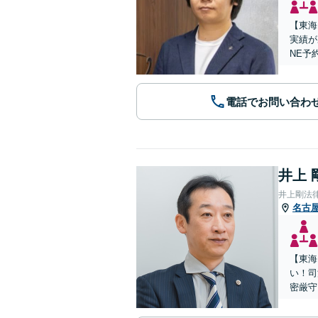
【東海
実績が
NE予
電話でお問い合わ
井上 
井上剛法
名古
【東海
い！司
密厳守