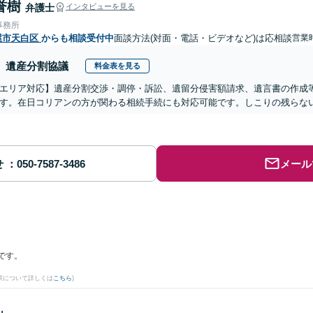
誉樹
弁護士
インタビューを見る
事務所
屋市天白区
からも相談受付中
面談方法(対面・電話・ビデオなど)は応相談
営業
遺産分割協議
料金表を見る
エリア対応】遺産分割交渉・調停・訴訟、遺留分侵害額請求、遺言書の作成
す。在日コリアンの方が関わる相続手続にも対応可能です。しこりの残らな
せ
メール
です。
果について詳しくは
こちら
)