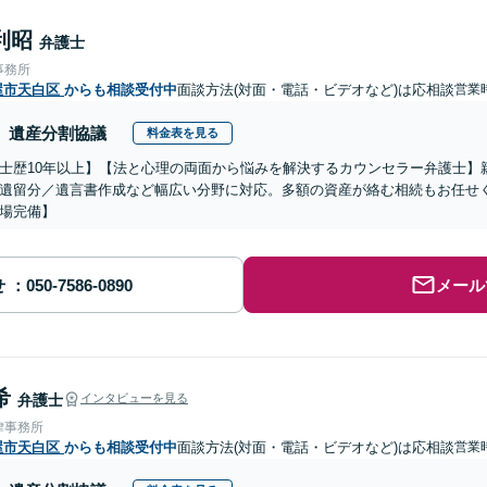
利昭
弁護士
事務所
屋市天白区
からも相談受付中
面談方法(対面・電話・ビデオなど)は応相談
営業
遺産分割協議
料金表を見る
士歴10年以上】【法と心理の両面から悩みを解決するカウンセラー弁護士】
遺留分／遺言書作成など幅広い分野に対応。多額の資産が絡む相続もお任せ
場完備】
せ
メール
希
弁護士
インタビューを見る
律事務所
屋市天白区
からも相談受付中
面談方法(対面・電話・ビデオなど)は応相談
営業