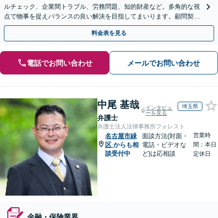
ルチェック、企業間トラブル、労務問題、知的財産など。多角的な視
点で物事を捉えバランスの良い解決を目指してまいります。顧問契約
は月額5,000円から対応可【夜間＆休日面談OK】
料金表を見る
電話でお問い合わせ
メールでお問い合わせ
中尾 基哉
埼玉県
インタビュ
ーを見る
弁護士
弁護士法人法律事務所フォレスト
営業時
名古屋市緑
面談方法(対面・
区
からも相
電話・ビデオな
間：本日
談受付中
ど)は応相談
定休日
金融・保険業界