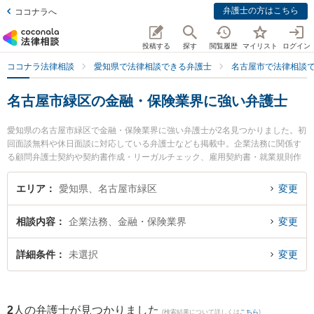
弁護士の方はこちら
ココナラへ
投稿する
探す
閲覧履歴
マイリスト
ログイン
ココナラ法律相談
愛知県で法律相談できる弁護士
名古屋市で法律相談
名古屋市緑区の金融・保険業界に強い弁護士
愛知県の名古屋市緑区で金融・保険業界に強い弁護士が2名見つかりました。初
回面談無料や休日面談に対応している弁護士なども掲載中。企業法務に関係す
る顧問弁護士契約や契約書作成・リーガルチェック、雇用契約書・就業規則作
成等の細かな分野での絞り込み検索もでき便利です。特にさんずい法律事務所
の山田 瑞樹弁護士や徳重法律事務所の杉山 清弁護士のプロフィール情報や弁護
エリア
愛知県、名古屋市緑区
変更
士費用、強みなどが注目されています。『名古屋市緑区で土日や夜間に発生し
た金融・保険業界のトラブルを今すぐに弁護士に相談したい』『金融・保険業
相談内容
企業法務、金融・保険業界
変更
界のトラブル解決の実績豊富な近くの弁護士を検索したい』『初回相談無料で
金融・保険業界を法律相談できる名古屋市緑区内の弁護士に相談予約したい』
などでお困りの相談者さんにおすすめです。
詳細条件
未選択
変更
2
人の弁護士が見つかりました
(検索結果について詳しくは
こちら
)