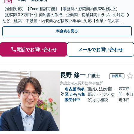
【全国対応】【Zoom相談可能】【事務所の顧問契約数320社以上】
【顧問料3.3万円〜】契約書の作成、企業間・従業員間トラブルの対応
など。建築・不動産・内装業など幅広い業界に対応【企業・個人事業
主の方初回面談無料】
料金表を見る
電話でお問い合わせ
メールでお問い合わせ
長野 修一
弁護士
静岡県
弁護士法人長野法律事務所
営業時
名古屋市緑
面談方法(対面・
区
からも相
電話・ビデオな
間：本日
談受付中
ど)は応相談
定休日