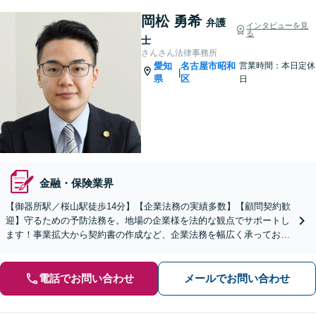
岡松 勇希
弁護
インタビューを見
る
士
さんさん法律事務所
愛知
名古屋市昭和
営業時間：本日定休
|
県
区
日
金融・保険業界
【御器所駅／桜山駅徒歩14分】【企業法務の実績多数】【顧問契約歓
迎】守るための予防法務を。地場の企業様を法的な観点でサポートし
ます！事業拡大から契約書の作成など、企業法務を幅広く承っており
ます【休日の相談可能】【ビデオ面談OK】
電話でお問い合わせ
メールでお問い合わせ