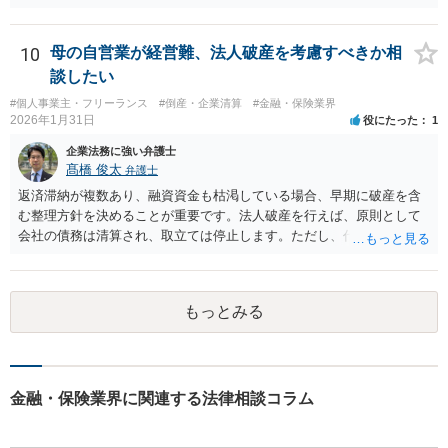
10
母の自営業が経営難、法人破産を考慮すべきか相
談したい
#個人事業主・フリーランス
#倒産・企業清算
#金融・保険業界
2026年1月31日
役にたった
1
企業法務に強い弁護士
髙橋 俊太
弁護士
返済滞納が複数あり、融資資金も枯渇している場合、早期に破産を含
む整理方針を決めることが重要です。法人破産を行えば、原則として
会社の債務は清算され、取立ては停止します。ただし、代表者が連帯
保証をしている場合は、代表者個人の破産も併せて検討が必要になる
ことが多いです。放置すると責任が拡大しやすいため、北海道の法律
事務所で法人破産の実績があるところを探して速やかに相談をして、
もっとみる
資金繰り・雇用・保証の有無を整理した上で進めるのが安全です。イ
ンターネットやココナラだけでなく、北海道の弁護士会などを頼りに
すると見つかりやすいと思います。
金融・保険業界に関連する法律相談コラム