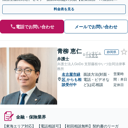
通】
料金表を見る
電話でお問い合わせ
メールでお問い合わせ
青柳 恵仁
静岡県
インタビュ
ーを見る
弁護士
弁護士法人GoDo 支部藤枝やいづ合同法律事
務所
営業時
名古屋市緑
面談方法(対面・
区
からも相
電話・ビデオな
間：本日
談受付中
ど)は応相談
定休日
金融・保険業界
【東海エリア対応】 【電話相談可】【初回相談無料】契約書のリーガ