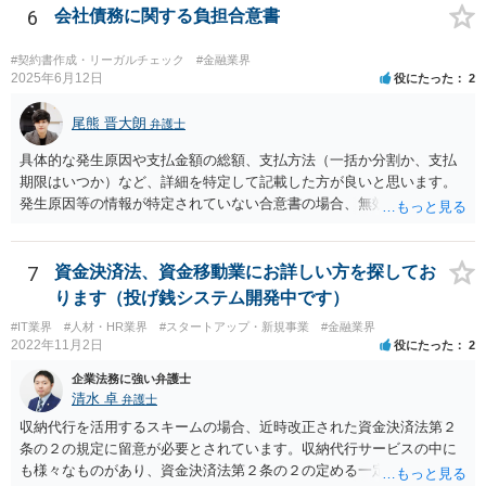
6
会社債務に関する負担合意書
#契約書作成・リーガルチェック
#金融業界
2025年6月12日
役にたった
2
尾熊 晋大朗
弁護士
具体的な発生原因や支払金額の総額、支払方法（一括か分割か、支払
期限はいつか）など、詳細を特定して記載した方が良いと思います。
発生原因等の情報が特定されていない合意書の場合、無効になるリス
クがあり得ます。 また、例えば、分割払いの場合の期限の利益喪失条
項など、合意書に記載した方が良い文言もありますので、ご注意され
た方が良いです。 合意書など法的な書面は文言によって効果が変わり
7
資金決済法、資金移動業にお詳しい方を探してお
得るので、弁護士にご事情を伝えて直接相談、合意書の作成を依頼す
ります（投げ銭システム開発中です）
ることをお勧めいたします。
#IT業界
#人材・HR業界
#スタートアップ・新規事業
#金融業界
2022年11月2日
役にたった
2
企業法務に強い弁護士
清水 卓
弁護士
収納代行を活用するスキームの場合、近時改正された資金決済法第２
条の２の規定に留意が必要とされています。収納代行サービスの中に
も様々なものがあり、資金決済法第２条の２の定める一定の要件（内