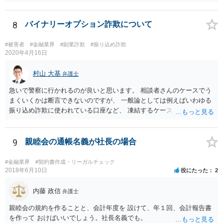
閣府令で定める要件も含む）を満たす場合には、為替取引に該当する
ことが明らかにされました。 この資金決済法第２条の２の定める一
定の要件（内閣府令で定める要件も含む）については、該当条文を見
8
バイナリーオプション詐欺について
るだけではなかなか理解し難いところがあるかと思いますし、この掲
示板で回答するには限界がありますので、この分野に詳しそうな弁護
#被害者
#金融業界
#副業詐欺
#振り込め詐欺
士の方に直接相談なさってみて下さい。 （資金決済法） 第二条の二
2020年4月16日
金銭債権を有する者（以下この条において「受取人」という。）から
の委託、受取人からの金銭債権の譲受けその他これらに類する方法に
村山 大基
弁護士
より、当該金銭債権に係る債務者又は当該債務者からの委託（二以上
急いで警察に行かれるのが良いと思います。 相談者さんのケースでう
の段階にわたる委託を含む。）その他これに類する方法により支払を
まくいくかは断言できないのですが、 一般論としては例えばいわゆる
行う者から弁済として資金を受け入れ、又は他の者に受け入れさせ、
振り込め詐欺に使われている口座など、 凍結するケースもありますの
当該受取人に当該資金を移動させる行為（当該資金を当該受取人に交
で、できるだけ早く行って相談しましょう。
付することにより移動させる行為を除く。）であって、受取人が個人
（事業として又は事業のために受取人となる場合におけるものを除
9
親睦会の通帳名義が社長の場合
く。）であることその他の内閣府令で定める要件を満たすものは、為
替取引に該当するものとする
#金融業界
#契約書作成・リーガルチェック
2018年6月10日
役にたった
2
内藤 政信
弁護士
親睦会の規約を作ることと、会計年度を 設けて、年１回、会計報告書
を作って おけばいいでしょう。社長名義でも。