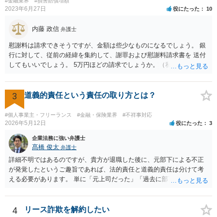
#金融業界
#損害賠償増額
ちょ銀行の自由です。
2023年6月27日
役にたった
10
内藤 政信
弁護士
慰謝料は請求できそうですが、金額は些少なものになるでしょう。 銀
行に対して、従前の経緯を集約して、謝罪および慰謝料請求書を 送付
してもいいでしょう。 5万円ほどの請求でしょうか。（私見）
3
道義的責任という責任の取り方とは？
#個人事業主・フリーランス
#金融・保険業界
#不祥事対応
2026年5月12日
役にたった
3
企業法務に強い弁護士
髙橋 俊太
弁護士
詳細不明ではあるのですが、貴方が退職した後に、元部下による不正
が発覚したというご趣旨であれば、法的責任と道義的責任は分けて考
える必要があります。 単に「元上司だった」「過去に部下だった」と
いうだけで、当然に１億円の損害について法的責任を負うものではあ
りません。会社が貴方に損害賠償請求をするには、在職中の管理監督
義務違反、引継ぎの不備、不正の兆候を知りながら放置したことな
4
リース詐欺を解約したい