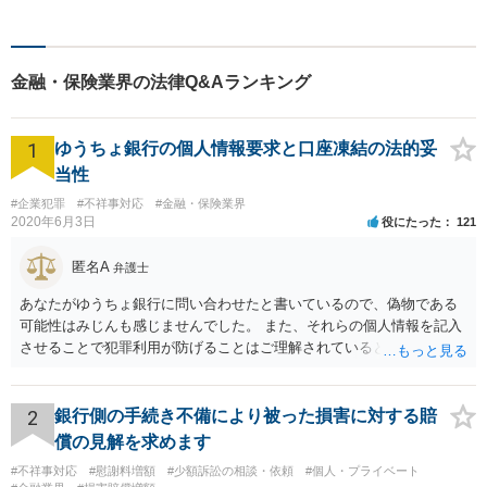
談ください。
金融・保険業界の法律Q&Aランキング
1
ゆうちょ銀行の個人情報要求と口座凍結の法的妥
当性
#企業犯罪
#不祥事対応
#金融・保険業界
2020年6月3日
役にたった
121
匿名A
弁護士
あなたがゆうちょ銀行に問い合わせたと書いているので、偽物である
可能性はみじんも感じませんでした。 また、それらの個人情報を記入
させることで犯罪利用が防げることはご理解されているとおりです。
結局あなたにはゆうちょ銀行が信用できないという前提があり、弁護
士に同意を求めているだけです。 最初の回答では分かりづらかったの
かもしれませんが、質問にわかりやすく答えると「法的に許される」
2
銀行側の手続き不備により被った損害に対する賠
が答えになります。 補足でアドバイスしておきますと、今私に反論し
償の見解を求めます
てきたその内容をゆうちょ銀行にぶつければいいとおもいます。 もっ
#不祥事対応
#慰謝料増額
#少額訴訟の相談・依頼
#個人・プライベート
とも、ぶつけられたゆうちょ銀行があなたと契約するかは法律上ゆう