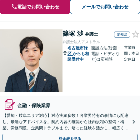
電話でお問い合わせ
メールでお問い合わせ
篠塚 渉
弁護士
愛知県
弁護士法人アストラル
営業時
名古屋市緑
面談方法(対面・
区
からも相
電話・ビデオな
間：本日
談受付中
ど)は応相談
定休日
金融・保険業界
【愛知・岐阜エリア対応】対応実績多数！各業界特有の事情にも配慮
し、最適なアドバイスを。契約内容の確認から社内規程の整備・構
築、労務問題、企業間トラブルまで、培った経験を活かし、幅広く対
応いたします【オンライン面談OK（顧問締結後）】
料金表を見る