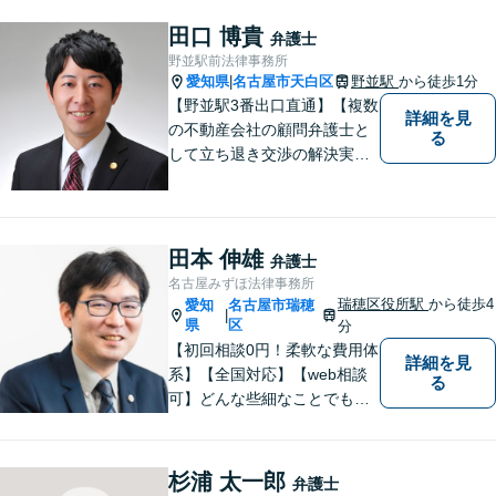
田口 博貴
弁護士
野並駅前法律事務所
愛知県
名古屋市天白区
野並駅
から徒歩1分
|
【野並駅3番出口直通】【複数
詳細を見
の不動産会社の顧問弁護士と
る
して立ち退き交渉の解決実績
多数】立ち退き（賃借人側で
賃料不払いの場合を除く）、
相続、交通事故（人身事故の
被害者側に限る）、離婚、企
田本 伸雄
弁護士
業及び個人事業主の顧問に関
名古屋みずほ法律事務所
する相談は初回相談無料で
瑞穂区役所駅
から徒歩4
愛知
名古屋市瑞穂
|
す。
県
区
分
【初回相談0円！柔軟な費用体
詳細を見
系】【全国対応】【web相談
る
可】どんな些細なことでもお
気軽にご相談ください。イン
ターネット／削除請求や開示
請求、利用規約などのトラブ
杉浦 太一郎
弁護士
ルはお任せ！相続／感情面の