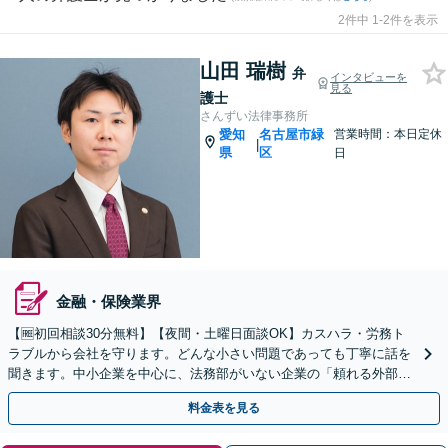
2件中 1-2件を表示
山田 瑞樹
弁
インタビューを
見る
護士
さんずい法律事務所
愛知
名古屋市緑
営業時間：本日定休
|
県
区
日
金融・保険業界
【🆓初回相談30分無料】【夜間・土曜日面談OK】カスハラ・労務ト
ラブルから会社を守ります。どんな小さい問題であっても丁寧に話を
聞きます。中小企業を中心に、法務部がいない企業の「頼れる外部パ
ートナー」になります【駐車場完備】
料金表を見る