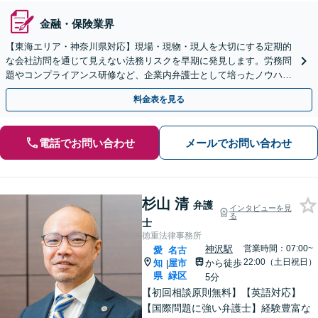
金融・保険業界
【東海エリア・神奈川県対応】現場・現物・現人を大切にする定期的
な会社訪問を通じて見えない法務リスクを早期に発見します。労務問
題やコンプライアンス研修など、企業内弁護士として培ったノウハウ
をフル活用し、経営の安定化を強力にサポートします。
料金表を見る
電話でお問い合わせ
メールでお問い合わせ
杉山 清
弁護
インタビューを見
る
士
徳重法律事務所
神沢駅
営業時間：07:00~
愛
名古
22:00（土日祝日）
知
屋市
から徒歩
|
県
緑区
5分
【初回相談原則無料】【英語対応】
【国際問題に強い弁護士】経験豊富な