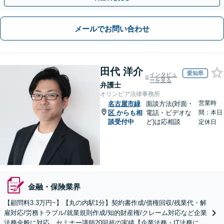
メールでお問い合わせ
田代 洋介
愛知県
インタビュ
ーを見る
弁護士
オリンピア法律事務所
営業時
名古屋市緑
面談方法(対面・
区
からも相
電話・ビデオな
間：本日
談受付中
ど)は応相談
定休日
金融・保険業界
【顧問料3.3万円~】【丸の内駅1分】契約書作成/債権回収/残業代・解
雇対応/労務トラブル/就業規則作成/知的財産権/クレーム対応など企業
法務全般に対応。セミナー講師20回超の実績【企業法務・IT法務に精