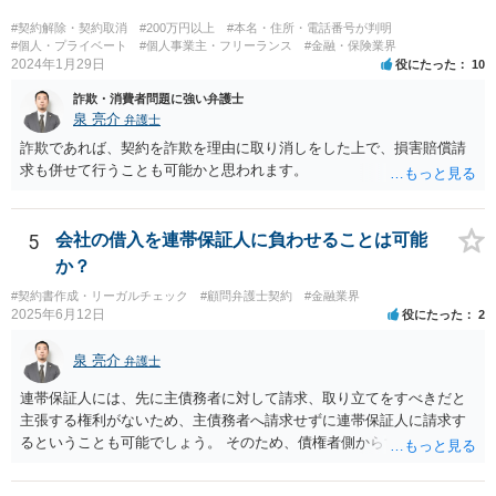
ど、具体的な義務違反と損害との因果関係を主張・立証する必要があ
ります。なお、在職中から会計処理や現金管理の不自然さを認識して
#契約解除・契約取消
#200万円以上
#本名・住所・電話番号が判明
いた、部下に過度な権限を与えたまま放置していた、退職時に重要な
#個人・プライベート
#個人事業主・フリーランス
#金融・保険業界
2024年1月29日
役にたった
10
情報を引き継がなかった等の事情があれば、会社から問題視される可
能性はあるでしょう。 対応としては、まず会社から何を求められてい
詐欺・消費者問題に強い弁護士
るのかを明確にすることが重要です。謝罪、調査協力、金銭負担、始
泉 亮介
弁護士
末書提出など、求められている内容によって対応は異なります。不用
詐欺であれば、契約を詐欺を理由に取り消しをした上で、損害賠償請
意に責任を認める文書を作成したり、損害負担を約束したりすること
求も併せて行うことも可能かと思われます。
は避けるべきです。一方で、在職中の業務内容、権限分掌、引継ぎ資
料、不正を認識していなかった事情を整理し、必要な範囲で調査に協
力することは考えられます。 仮に、金銭請求や責任追及を示唆されて
5
会社の借入を連帯保証人に負わせることは可能
いる場合には、会社とのやり取りを保存し、弁護士に相談したうえで
か？
対応なさった方がよいでしょう。
#契約書作成・リーガルチェック
#顧問弁護士契約
#金融業界
2025年6月12日
役にたった
2
泉 亮介
弁護士
連帯保証人には、先に主債務者に対して請求、取り立てをすべきだと
主張する権利がないため、主債務者へ請求せずに連帯保証人に請求す
るということも可能でしょう。 そのため、債権者側からすれば、会社
が払えない場合に連帯保証人に請求できるものではなく、どちらに請
求しても良いものとなります。