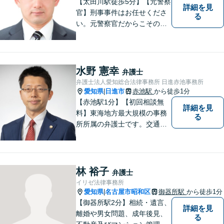
【太田川駅徒歩5分】【元警察
詳細を見
官】刑事事件はお任せくださ
る
い。元警察官だからこその視
点で、有利な解決を目指しま
す。粘り強い交渉を行いま
す。相手側の無理難題に屈す
ることはございません。元警
水野 憲幸
弁護士
察官の経験を活かした交通事
弁護士法人愛知総合法律事務所 日進赤池事務所
故事案対応もいたします。
愛知県
日進市
赤池駅
から徒歩1分
|
【赤池駅1分】【初回相談無
詳細を見
料】東海地方最大規模の事務
る
所所属の弁護士です。交通事
故、離婚問題、相続問題等多
数の事件を扱っています。初
回相談無料、営業時間外の相
談対応も行っております。ま
林 裕子
弁護士
ずは、お気軽にお電話くださ
イリゼ法律事務所
い。
愛知県
名古屋市昭和区
御器所駅
から徒歩1分
|
【御器所駅2分】相続・遺言、
詳細を見
離婚や男女問題、成年後見、
る