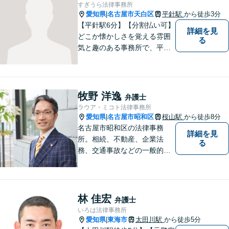
すぎうら法律事務所
納得感を重視します。
愛知県
名古屋市天白区
平針駅
から徒歩3分
|
【平針駅6分】【分割払い可】
詳細を見
どこか懐かしさを覚える雰囲
る
気と趣のある事務所で、平針
に縁とゆかりを持った弁護士
が【相続・不動産・一般民
事・企業法務・税務】といっ
た幅広い対応業務で問題解決
牧野 洋逸
弁護士
に取り組みます。
ラウア・ミコト法律事務所
愛知県
名古屋市昭和区
桜山駅
から徒歩8分
|
名古屋市昭和区の法律事務
詳細を見
所。相続、不動産、企業法
る
務、交通事故などの一般的な
法律相談はもちろん、スポー
ツ法務にも積極的に取り組ん
でいます【初回30分相談無
料】【桜山駅より徒歩８分】
林 佳宏
弁護士
【駐車場あり】【オンライン
いろは法律事務所
相談可】
愛知県
東海市
太田川駅
から徒歩5分
|