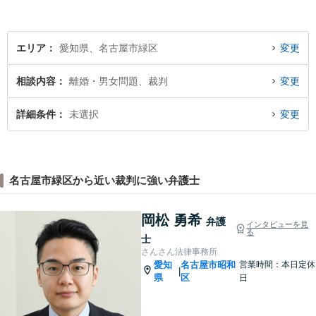
エリア
愛知県、名古屋市緑区
変更
相談内容
離婚・男女問題、裁判
変更
詳細条件
未選択
変更
名古屋市緑区から近い裁判に強い弁護士
岡松 勇希
弁護
インタビューを見
る
士
さんさん法律事務所
愛知
名古屋市昭和
営業時間：本日定休
|
県
区
日