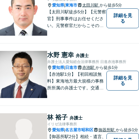
愛知県
東海市
太田川駅
から徒歩5分
|
【太田川駅徒歩5分】【元警察
詳細を見
官】刑事事件はお任せくださ
る
い。元警察官だからこその視
点で、有利な解決を目指しま
す。粘り強い交渉を行いま
す。相手側の無理難題に屈す
ることはございません。元警
水野 憲幸
弁護士
察官の経験を活かした交通事
弁護士法人愛知総合法律事務所 日進赤池事務所
故事案対応もいたします。
愛知県
日進市
赤池駅
から徒歩1分
|
【赤池駅1分】【初回相談無
詳細を見
料】東海地方最大規模の事務
る
所所属の弁護士です。交通事
故、離婚問題、相続問題等多
数の事件を扱っています。初
回相談無料、営業時間外の相
談対応も行っております。ま
林 裕子
弁護士
ずは、お気軽にお電話くださ
イリゼ法律事務所
い。
愛知県
名古屋市昭和区
御器所駅
から徒歩1分
|
【御器所駅2分】相続・遺言、