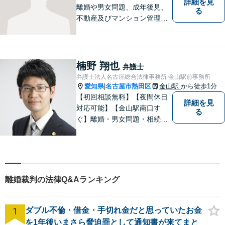
詳細を見
離婚や男女問題、成年後見、
る
不動産及びマンション管理な
どの分野を得意としておりま
す。 ご相談者様の事情だけで
なく、お気持ちにも寄り添
い、丁寧な説明と迅速な対応
楠野 翔也
弁護士
を心がけております。【完全
弁護士法人名古屋総合法律事務所 金山駅前事務所
個室】【法テラス利用可】
愛知県
名古屋市熱田区
金山駅
から徒歩1分
|
【初回相談無料】【夜間休日
詳細を見
対応可能】【金山駅南口す
る
ぐ】離婚・男女問題・相続・
債務整理・不動産分野を得意
としています。是非一度ご相
談ください。
離婚裁判の法律Q&Aランキング
1
ダブル不倫・借金・手切れ金だと思っていたお金
を1年後いまさら脅迫罪として通知書が来てまと