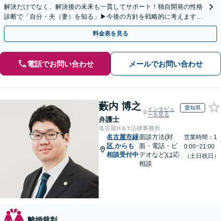
解決だけでなく、解決後の未来も一貫してサポート！独自開発の性格
診断で「自分・夫（妻）を知る」▶︎今後の方針を戦略的に考えます！
【休日夜間／オンライン相談OK】
料金表を見る
電話でお問い合わせ
メールでお問い合わせ
藪内 博之
愛知県
インタビュ
ーを見る
弁護士
名古屋H＆Y法律事務所
名古屋市緑
面談方法(対
営業時間：1
区
からも
面・電話・ビ
0:00~21:00
相談受付中
デオなど)は応
（土日祝日）
相談
離婚裁判