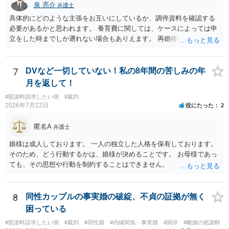
泉 亮介
弁護士
具体的にどのような主張をお互いにしているか、調停資料を確認する
必要があるかと思われます。 養育費に関しては、ケースによっては申
立をした時までしか遡れない場合もありえます。 再婚後の相手方の行
動がどのようなものであったのかも重要であるため、相手が再婚後の
養育費に関するやりとり等があればそちらについても確認する必要が
あるでしょう。 公開相談の場での回答よりも個別に弁護士にご相談さ
7
DVなど一切していない！私の8年間の苦しみの年
れることをお勧めいたします。
月を返して！
#慰謝料請求したい側
#裁判
2026年7月22日
役にたった
2
匿名A
弁護士
娘様は成人しております。 一人の独立した人格を保有しております。
そのため、どう行動するかは、娘様が決めることです。 お母様であっ
ても、その思想や行動を制約することはできません。
8
同性カップルの事実婚の破綻、不貞の証拠が無く
困っている
#慰謝料請求したい側
#裁判
#同性婚
#内縁関係・事実婚
#調停
#離婚の慰謝料