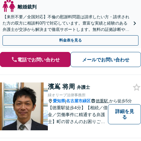
離婚裁判
【来所不要／全国対応】不倫の慰謝料問題は請求したい方・請求され
た方の双方に相談料0円で対応しています。豊富な実績と経験のある
弁護士が交渉から解決まで徹底サポートします。無料の証拠診断や着
手金の返還保証もありますので安心してご相談ください。
料金表を見る
電話でお問い合わせ
メールでお問い合わせ
濱嶌 将周
弁護士
緑オリーブ法律事務所
愛知県
名古屋市緑区
徳重駅
から徒歩5分
|
【徳重駅徒歩4分】【相続／借
詳細を見
金／労働事件に精通する弁護
る
士】町の皆さんのお困りごと
を何でも解決するジェネラリ
スト弁護士。社会の秩序を保