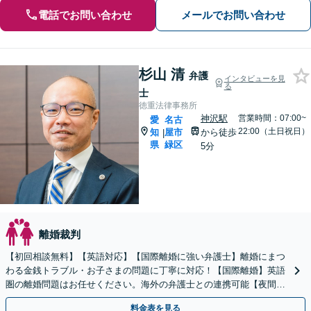
電話でお問い合わせ
メールでお問い合わせ
杉山 清
弁護
インタビューを見
る
士
徳重法律事務所
神沢駅
営業時間：07:00~
愛
名古
22:00（土日祝日）
知
屋市
から徒歩
|
県
緑区
5分
離婚裁判
【初回相談無料】【英語対応】【国際離婚に強い弁護士】離婚にまつ
わる金銭トラブル・お子さまの問題に丁寧に対応！【国際離婚】英語
圏の離婚問題はお任せください。海外の弁護士との連携可能【夜間／
休日面談】【お子さま同席OK】【徳重駅／神沢駅5分】
料金表を見る