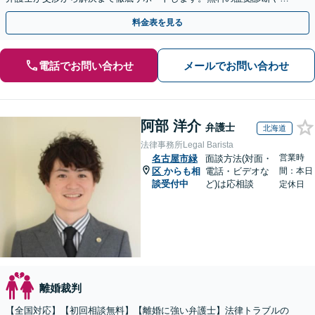
手金の返還保証もありますので安心してご相談ください。
料金表を見る
電話でお問い合わせ
メールでお問い合わせ
阿部 洋介
弁護士
北海道
法律事務所Legal Barista
営業時
名古屋市緑
面談方法(対面・
区
からも相
電話・ビデオな
間：本日
談受付中
ど)は応相談
定休日
離婚裁判
【全国対応】【初回相談無料】【離婚に強い弁護士】法律トラブルの