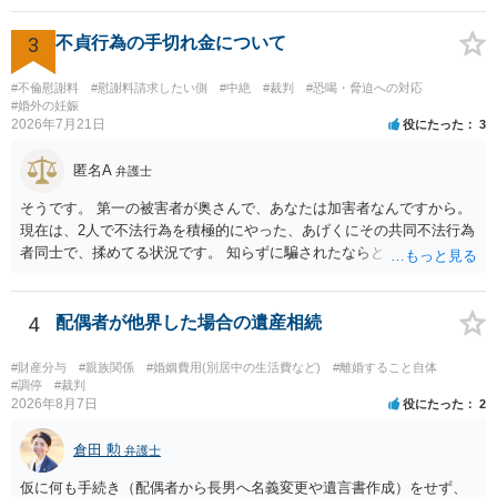
困難 仮に裁判で敗訴した場合でも、分割払いになる可能性はあります
るパターンはありえるものの、本件のような精神的損害が発生したと
か。 ⇒判決となり敗訴してしまった場合は、強制執行により不動産等
明確にいえないような案件において開示がなされる可能性も低いので
3
不貞行為の手切れ金について
の財産を差し押さえられ、そこから債権回収が図られることになりま
はないかと推察します。
すが、 和解であれば柔軟な解決が可能ですので、その場合は分割払
#不倫慰謝料
#慰謝料請求したい側
#中絶
#裁判
#恐喝・脅迫への対応
いにより支払うことも十分可能です。 ⑤ このような事情であれば、私
#婚外の妊娠
は120万円のみ和解交渉を続けるべきでしょうか。 ⇒ご相談者様の認
2026年7月21日
役にたった
3
識を前提にすれば、１００万円も含めて返済する必要はないと考えら
れるため、 120万円のみについて交渉を続けることがベターかと存じ
匿名A
弁護士
ます。
そうです。 第一の被害者が奥さんで、あなたは加害者なんですから。
現在は、2人で不法行為を積極的にやった、あげくにその共同不法行為
者同士で、揉めてる状況です。 知らずに騙されたならともか
く・・・。 それでも経緯を考えれば多少は、その男よりは同情できる
というだけですから。
4
配偶者が他界した場合の遺産相続
#財産分与
#親族関係
#婚姻費用(別居中の生活費など)
#離婚すること自体
#調停
#裁判
2026年8月7日
役にたった
2
倉田 勲
弁護士
仮に何も手続き（配偶者から長男へ名義変更や遺言書作成）をせず、