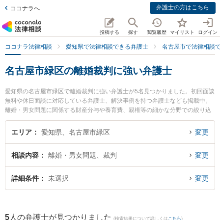
弁護士の方はこちら
ココナラへ
投稿する
探す
閲覧履歴
マイリスト
ログイン
ココナラ法律相談
愛知県で法律相談できる弁護士
名古屋市で法律相談
名古屋市緑区の離婚裁判に強い弁護士
愛知県の名古屋市緑区で離婚裁判に強い弁護士が5名見つかりました。初回面談
無料や休日面談に対応している弁護士、解決事例を持つ弁護士なども掲載中。
離婚・男女問題に関係する財産分与や養育費、親権等の細かな分野での絞り込
み検索もでき便利です。特にさんずい法律事務所の山田 瑞樹弁護士や徳重法律
事務所の杉山 清弁護士、緑オリーブ法律事務所の濱嶌 将周弁護士のプロフィー
エリア
愛知県、名古屋市緑区
変更
ル情報や弁護士費用、強みなどが注目されています。『名古屋市緑区で土日や
夜間に発生した離婚裁判のトラブルを今すぐに弁護士に相談したい』『離婚裁
相談内容
離婚・男女問題、裁判
変更
判のトラブル解決の実績豊富な近くの弁護士を検索したい』『初回相談無料で
離婚裁判を法律相談できる名古屋市緑区内の弁護士に相談予約したい』などで
お困りの相談者さんにおすすめです。
詳細条件
未選択
変更
5
人の弁護士が見つかりました
(検索結果について詳しくは
こちら
)