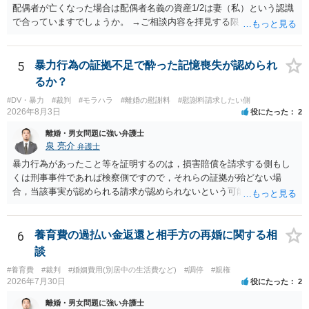
配偶者が亡くなった場合は配偶者名義の資産1/2は妻（私）という認識
で合っていますでしょうか。 →ご相談内容を拝見する限りでは、その
認識で合ってはいます。 なお、逆に１/２しか権利がないため、自宅を
完全に所有する場合は、他の相続人に対して自宅の評価額の１/２の代
償金の支払いが必要になります。
5
暴力行為の証拠不足で酔った記憶喪失が認められ
るか？
#DV・暴力
#裁判
#モラハラ
#離婚の慰謝料
#慰謝料請求したい側
2026年8月3日
役にたった
2
離婚・男女問題に強い弁護士
泉 亮介
弁護士
暴力行為があったこと等を証明するのは，損害賠償を請求する側もし
くは刑事事件であれば検察側ですので，それらの証拠が殆どない場
合，当該事実が認められる請求が認められないという可能性はあるで
しょう。
6
養育費の過払い金返還と相手方の再婚に関する相
談
#養育費
#裁判
#婚姻費用(別居中の生活費など)
#調停
#親権
2026年7月30日
役にたった
2
離婚・男女問題に強い弁護士