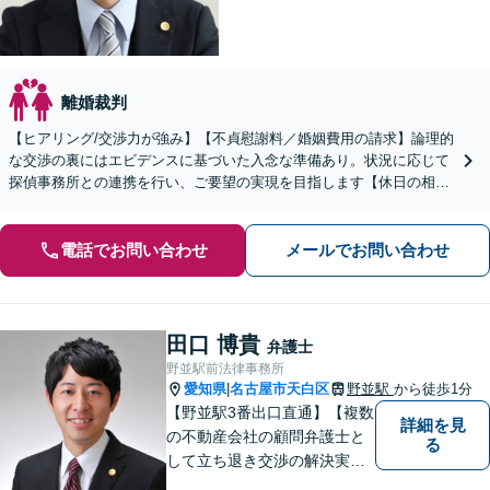
離婚裁判
【ヒアリング/交渉力が強み】【不貞慰謝料／婚姻費用の請求】論理的
な交渉の裏にはエビデンスに基づいた入念な準備あり。状況に応じて
探偵事務所との連携を行い、ご要望の実現を目指します【休日の相談
可能】【御器所駅／桜山駅徒歩14分】
電話でお問い合わせ
メールでお問い合わせ
田口 博貴
弁護士
野並駅前法律事務所
愛知県
名古屋市天白区
野並駅
から徒歩1分
|
【野並駅3番出口直通】【複数
詳細を見
の不動産会社の顧問弁護士と
る
して立ち退き交渉の解決実績
多数】立ち退き（賃借人側で