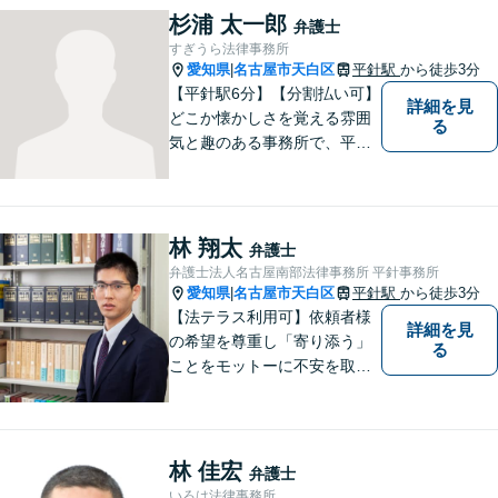
ょう。 地域のみなさまからの
杉浦 太一郎
弁護士
ご相談、お待ちしておりま
すぎうら法律事務所
す。
愛知県
名古屋市天白区
平針駅
から徒歩3分
|
【平針駅6分】【分割払い可】
詳細を見
どこか懐かしさを覚える雰囲
る
気と趣のある事務所で、平針
に縁とゆかりを持った弁護士
が【相続・不動産・一般民
事・企業法務・税務】といっ
た幅広い対応業務で問題解決
林 翔太
弁護士
に取り組みます。
弁護士法人名古屋南部法律事務所 平針事務所
愛知県
名古屋市天白区
平針駅
から徒歩3分
|
【法テラス利用可】依頼者様
詳細を見
の希望を尊重し「寄り添う」
る
ことをモットーに不安を取り
除くサポートをしてまいりま
す。法律の観点からだけでな
く、お気持ちやご事情に寄り
添った対応が可能です。お気
林 佳宏
弁護士
軽にご相談ください。
いろは法律事務所