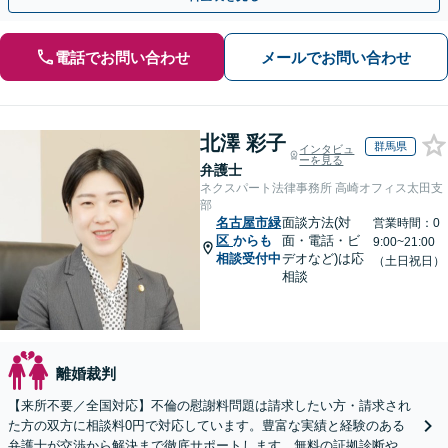
電話でお問い合わせ
メールでお問い合わせ
北澤 彩子
群馬県
インタビュ
ーを見る
弁護士
ネクスパート法律事務所 高崎オフィス太田支
部
名古屋市緑
面談方法(対
営業時間：0
区
からも
面・電話・ビ
9:00~21:00
相談受付中
デオなど)は応
（土日祝日）
相談
離婚裁判
【来所不要／全国対応】不倫の慰謝料問題は請求したい方・請求され
た方の双方に相談料0円で対応しています。豊富な実績と経験のある
弁護士が交渉から解決まで徹底サポートします。無料の証拠診断や着