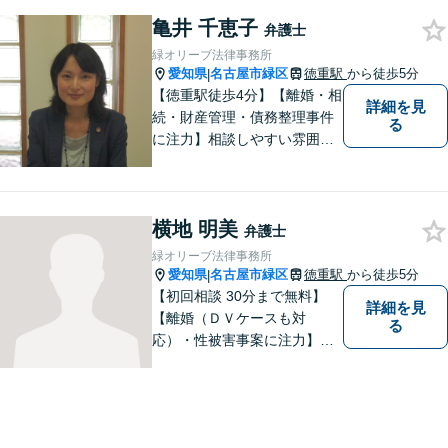
つべく、環境問題やマイナン
亀井 千恵子
バー等の情報問題にも意欲高
弁護士
く取り組みます。お困りごと
緑オリーブ法律事務所
があれば。お気軽にご相談く
愛知県
名古屋市緑区
徳重駅
から徒歩5分
|
ださい。
【徳重駅徒歩4分】【離婚・相
詳細を見
続・財産管理・債務整理事件
る
に注力】相談しやすい雰囲気
を心がけております。お気軽
にご相談ください。【駐車場
有】
横地 明美
弁護士
緑オリーブ法律事務所
愛知県
名古屋市緑区
徳重駅
から徒歩5分
|
【初回相談 30分まで無料】
詳細を見
【離婚（ＤＶケースも対
る
応）・性被害事案に注力】
【子連れでのご相談可】