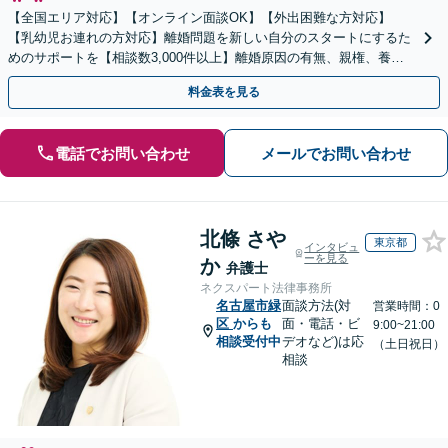
【全国エリア対応】【オンライン面談OK】【外出困難な方対応】
【乳幼児お連れの方対応】離婚問題を新しい自分のスタートにするた
めのサポートを【相談数3,000件以上】離婚原因の有無、親権、養育
費、財産分与、慰謝料請求【夜間・休日相談可】
料金表を見る
電話でお問い合わせ
メールでお問い合わせ
北條 さや
東京都
インタビュ
ーを見る
か
弁護士
ネクスパート法律事務所
名古屋市緑
面談方法(対
営業時間：0
区
からも
面・電話・ビ
9:00~21:00
相談受付中
デオなど)は応
（土日祝日）
相談