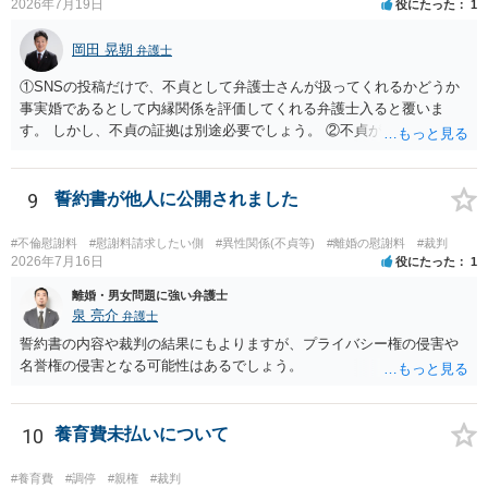
2026年7月19日
役にたった
1
岡田 晃朝
弁護士
①SNSの投稿だけで、不貞として弁護士さんが扱ってくれるかどうか
事実婚であるとして内縁関係を評価してくれる弁護士入ると覆いま
す。 しかし、不貞の証拠は別途必要でしょう。 ②不貞が認められない
のであれば、こちらが別れを承諾してはいるが、一方的な事実婚の解
消にあたるかどうか そこは協議の余地はあるかもしれませんが、離婚
の場合も相互に帰責性が無ければ（立証できなければ）、慰謝料など
9
誓約書が他人に公開されました
は無いので、意味があるかでしょうね。
#不倫慰謝料
#慰謝料請求したい側
#異性関係(不貞等)
#離婚の慰謝料
#裁判
2026年7月16日
役にたった
1
離婚・男女問題に強い弁護士
泉 亮介
弁護士
誓約書の内容や裁判の結果にもよりますが、プライバシー権の侵害や
名誉権の侵害となる可能性はあるでしょう。
10
養育費未払いについて
#養育費
#調停
#親権
#裁判