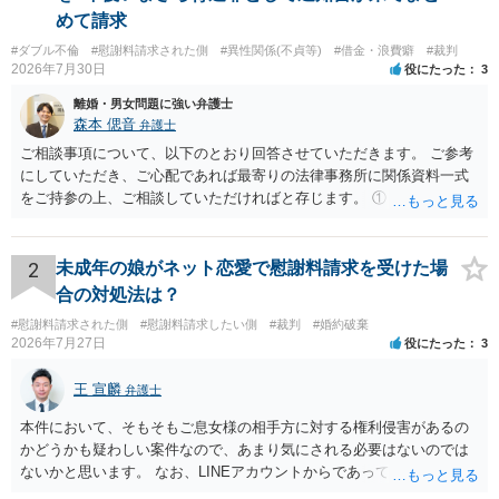
めて請求
#ダブル不倫
#慰謝料請求された側
#異性関係(不貞等)
#借金・浪費癖
#裁判
2026年7月30日
役にたった
3
離婚・男女問題に強い弁護士
森本 偲音
弁護士
ご相談事項について、以下のとおり回答させていただきます。 ご参考
にしていただき、ご心配であれば最寄りの法律事務所に関係資料一式
をご持参の上、ご相談していただければと存じます。 ① このLINEの
流れを見る限り、100万円は貸付金ではなく、手切れ金・和解金と評価
される可能性はあるのか ⇒LINEを含む１００万円の貸付に至るまでの
やり取り等の経緯、誓約書の内容等を踏まえて、関係を清算するため
2
未成年の娘がネット恋愛で慰謝料請求を受けた場
の 金銭であったと評価される可能性はあると考えます。 ② 「今後一
合の対処法は？
切関与しないなら100万円振り込む」というLINEや誓約書は、裁判上
#慰謝料請求された側
#慰謝料請求したい側
#裁判
#婚約破棄
どの程度証拠価値があるのか ⇒前後のやり取りや誓約書の具体的内容
2026年7月27日
役にたった
3
を見ない限り、具体的な判断はできませんが、一定の証拠価値はある
と考えます。 ③ 借用書があっても、後から100万円を貸付扱いに変更
王 宣麟
弁護士
することは認められるのか。 ⇒おそらく１００万円は不当利得（受け
取る正当な権利がないのに利益を取得した）として返還請求されてい
本件において、そもそもご息女様の相手方に対する権利侵害があるの
るものかと推察しますので、 貸金返還ではないかと存じます。 ④ 私
かどうかも疑わしい案件なので、あまり気にされる必要はないのでは
は現在、収入も不安定で貯金もなくリボ払い借金が既に約100万あり。
ないかと思います。 なお、LINEアカウントからであっても、そこに紐
今年に再婚したが主人はお金に厳しい為、一括で220万円を支払う事は
づけられた電話番号の開示→携帯電話会社から氏名・住所が開示され