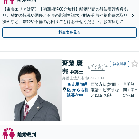
【東海エリア対応】【初回相談60分無料】離婚問題の解決実績多数あ
り。離婚の協議や調停／不貞の慰謝料請求／財産分与や養育費の取り
決めなど、離婚や不倫のお困りごとはお任せください。お気持ちに寄
り添い、ご意向に沿う解決を目指します【Web相談可】
料金表を見る
齋藤 慶
神奈川県
インタビュ
ーを見る
邦
弁護士
弁護士法人湘南LAGOON
営業時
名古屋市緑
面談方法(対面・
区
からも相
電話・ビデオな
間：本日
談受付中
ど)は応相談
定休日
離婚裁判