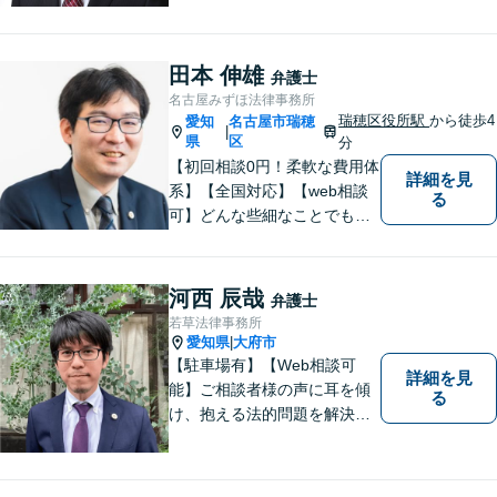
賃料不払いの場合を除く）、
相続、交通事故（人身事故の
被害者側に限る）、離婚、企
田本 伸雄
弁護士
業及び個人事業主の顧問に関
名古屋みずほ法律事務所
する相談は初回相談無料で
瑞穂区役所駅
から徒歩4
愛知
名古屋市瑞穂
|
す。
県
区
分
【初回相談0円！柔軟な費用体
詳細を見
系】【全国対応】【web相談
る
可】どんな些細なことでもお
気軽にご相談ください。イン
ターネット／削除請求や開示
請求、利用規約などのトラブ
河西 辰哉
弁護士
ルはお任せ！相続／感情面の
若草法律事務所
納得感を重視します。
愛知県
大府市
|
【駐車場有】【Web相談可
詳細を見
能】ご相談者様の声に耳を傾
る
け、抱える法的問題を解決す
るために全力を尽くします。
どんな困難も共に乗り越え
て、明るい未来へと進みまし