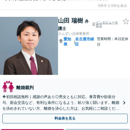
5件中 1-5件を表示
山田 瑞樹
弁
インタビューを
見る
護士
さんずい法律事務所
愛知
名古屋市緑
営業時間：本日定休
|
県
区
日
離婚裁判
🔶初回相談無料｜感謝の声あり◎男女ともに対応。養育費や財産分
与、面会交流など、有利な条件になるよう、粘り強く闘います。離婚
を決めきれていない方、離婚を決心した方は、お気軽にご相談くださ
い【休日・夜間面談OK】【駐車場あり】
料金表を見る