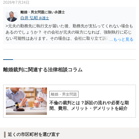
2026年7月24日
離婚・男女問題に強い弁護士
白井 弘昭
弁護士
>元夫の勤務先に執行文が届いた後、勤務先が支払ってくれない場合も
あるのでしょうか？ その会社が元夫の味方になれば、強制執行に応じ
ない可能性はあります。その場合は、会社に取り立て訴訟を行うこと
で、会社から取り立てることができます。 その他、預金を探して差し
押さえ、元夫名義の車の差し押さえ競売などを検討します。 ＞何もで
きなかった場合は、公正証書の原本は戻ってくるのでしょうか？ 取れ
ても取れなくても、執行裁判所に原本の還付請求を行えば還付されま
離婚裁判に関連する法律相談コラム
す。 ＞他の弁護士さんに再度依頼できるのでしょうか？ できます。た
だ、取れなかった場合に取り立て訴訟等を起こしてもらえば、他の弁
護士に頼む必要は無いでしょう。 以上、ご参考まで。
離婚・男女問題
不倫の裁判とは？訴訟の流れや必要な期
間、費用、メリット・デメリットを紹介
近くの市区町村を選び直す