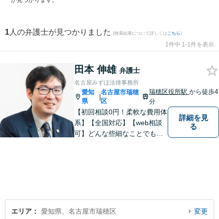
が見つかります。
1
人の弁護士が見つかりました
(検索結果について詳しくは
こちら
)
1件中 1-1件を表示
田本 伸雄
弁護士
名古屋みずほ法律事務所
瑞穂区役所駅
から徒歩4
愛知
名古屋市瑞穂
|
県
区
分
【初回相談0円！柔軟な費用体
詳細を見
系】【全国対応】【web相談
る
可】どんな些細なことでもお
気軽にご相談ください。イン
ターネット／削除請求や開示
請求、利用規約などのトラブ
ルはお任せ！相続／感情面の
納得感を重視します。
エリア
愛知県、名古屋市瑞穂区
変更