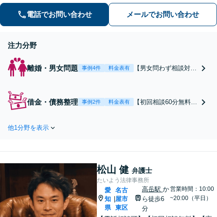
音駅4分】
電話でお問い合わせ
メールでお問い合わせ
注力分野
離婚・男女問題
【男女問わず相談対応
事例4件
料金表有
実績が豊富】財産分与
／養育費・親権／婚姻
費用等、どんな内容の
借金・債務整理
【初回相談60分無料】
事例2件
料金表有
ご相談も承ります。ご
個人破産・法人破産、
事情や背景をしっかり
民事再生等、広く対応
とお聞きし、納得のい
他1分野を表示
実績あり。浪費・ギャ
く解決を目指します。
ンブルが原因の借金も
不倫慰謝料を請求した
対応いたします。どん
い方／請求された方ど
な内容でも、寄り添い
ちらの対応も可能です
松山 健
ながらより良い解決を
弁護士
目指します【大須観音
たいよう法律事務所
駅4分】【土日祝対応
高岳駅
か
営業時間：10:00
愛
名古
~20:00（平日）
知
屋市
可】
ら徒歩6
|
県
東区
分