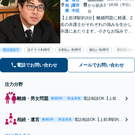
~18:00（平日）
知
屋市
から徒歩3
|
県
中区
分
【上前津駅約3分】離婚問題に精通。2
名の弁護士がそれぞれの強みを生かし
弁護にあたります。小さなお悩みで
も、まずは気軽にご相談ください。納
得のいく解決のため、最大限のアドバ
電話相談可
法テラス利用可
分割払い利用可
後払い利用可
初回面談無
イスを行います！【初回相談無料】
電話でお問い合わせ
メールでお問い合わせ
注力分野
離婚・男女問題
電話相談OK【上前津
事例3件
料金表有
駅約3分】不倫による
慰謝料請求／熟年離婚
／DV・モラハラ対応
相続・遺言
電話相談OK【上前津駅約3
事例3件
料金表有
可！複雑な離婚事案は
分】【複雑な事例は弁護士
2人の弁護士で解決へ
2名で対応】親族同士の遺
と導きます。協議・調