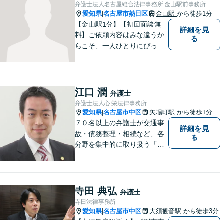
を図りながら納得の解決へと
弁護士法人名古屋総合法律事務所 金山駅前事務所
導いてまいります。
愛知県
名古屋市熱田区
金山駅
から徒歩1分
|
【金山駅1分】【初回面談無
詳細を見
料】ご依頼内容はみな違うか
る
らこそ、一人ひとりにぴった
りの解決を大切にしていま
す。 あなたにとって一番良い
結果を一緒に目指してまいり
ます。誰にも話せず抱えてき
江口 潤
弁護士
た不安を、どうぞお聞かせく
弁護士法人心 栄法律事務所
ださい。【電話・WEB相談も
愛知県
名古屋市中区
矢場町駅
から徒歩1分
|
対応可能】
７０名以上の弁護士が交通事
詳細を見
故・債務整理・相続など、各
る
分野を集中的に取り扱う「分
野担当制」とすることで、ご
依頼者様に高品質・低コスト
でのリーガルサービスを提供
できるよう努めております。
寺田 典弘
弁護士
寺田法律事務所
愛知県
名古屋市中区
大須観音駅
から徒歩3分
|