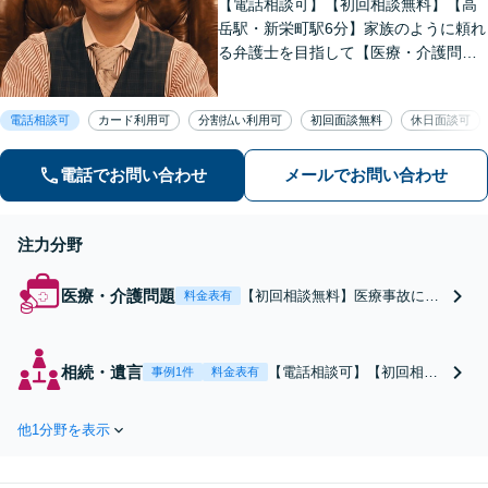
【電話相談可】【初回相談無料】【高
岳駅・新栄町駅6分】家族のように頼れ
る弁護士を目指して【医療・介護問
題】医療事故の経験豊富。慰謝料請
求、事故調査など対応【不動産・住ま
電話相談可
カード利用可
分割払い利用可
初回面談無料
休日面談可
い】不動産は高額な財産が関わる問
題。関連士業と連携し、円滑な解決を
目指します
電話でお問い合わせ
メールでお問い合わせ
注力分野
医療・介護問題
【初回相談無料】医療事故に遭
料金表有
われたら「知識・経験・実績」
が豊富な弁護士にご相談くださ
い。
相続・遺言
【電話相談可】【初回相談
事例1件
料金表有
無料】【高岳・新栄町駅6
分】【20年の弁護士経験】
他1分野を表示
遺産分割協議、遺留分、遺
言書の作成など。相続は早
めのご相談が円満解決につ