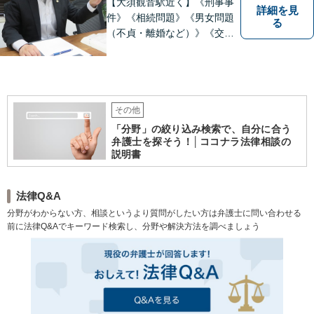
【大須観音駅近く】《刑事事
詳細を見
件》《相続問題》《男女問題
る
（不貞・離婚など）》《交通
事故》など、幅広く対応可
能。【当日／夜間／休日対応
可能】法律トラブルでお悩み
の方は、お気軽にご相談下さ
い。
その他
「分野」の絞り込み検索で、自分に合う
弁護士を探そう！│ココナラ法律相談の
説明書
法律Q&A
分野がわからない方、相談というより質問がしたい方は弁護士に問い合わせる
前に法律Q&Aでキーワード検索し、分野や解決方法を調べましょう