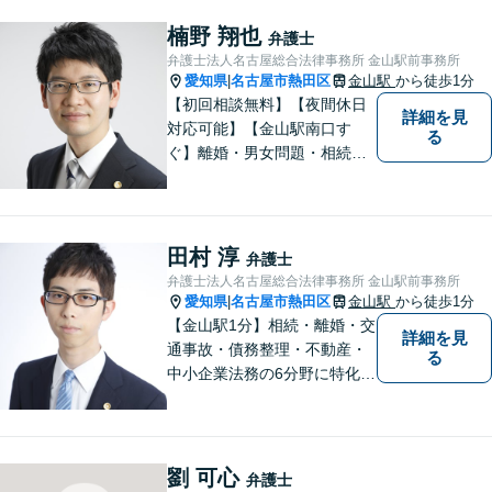
ながります。裁判も視野に
楠野 翔也
入れつつ、相続人同士の関
弁護士
係性を壊さない解決方法を
弁護士法人名古屋総合法律事務所 金山駅前事務所
愛知県
名古屋市熱田区
模索します
金山駅
から徒歩1分
|
【初回相談無料】【夜間休日
詳細を見
対応可能】【金山駅南口す
る
ぐ】離婚・男女問題・相続・
債務整理・不動産分野を得意
としています。是非一度ご相
談ください。
田村 淳
弁護士
弁護士法人名古屋総合法律事務所 金山駅前事務所
愛知県
名古屋市熱田区
金山駅
から徒歩1分
|
【金山駅1分】相続・離婚・交
詳細を見
通事故・債務整理・不動産・
る
中小企業法務の6分野に特化！
依頼者様の正当な利益の実現
を目指し、日々精進いたしま
す。依頼者様とのコミュニケ
ーションを重視し、情報連携
劉 可心
弁護士