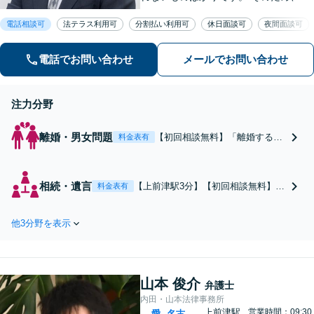
るべく平易な言葉を用いて丁寧にこれ
電話相談可
法テラス利用可
分割払い利用可
休日面談可
夜間面談可
からの対応を説明させていただきま
す。最善の解決策は何なのかを共に考
え、解決までサポートさせていただき
電話でお問い合わせ
メールでお問い合わせ
ます。
注力分野
離婚・男女問題
【初回相談無料】「離婚するか
料金表有
どうか迷われている方もご相談
を」親権問題や財産分与、慰謝
料請求など複雑な課題も、依頼
相続・遺言
【上前津駅3分】【初回相談無料】感
料金表有
者様の状況や希望に合わせた解
情的になりがちな親族間の問題で
決策を共に考え、一貫してサポ
も、法的根拠に基づいた公平な解決
ートいたします。「熟年離婚の
他3分野を表示
を目指します。「遺言書作成・終活
ご相談もお任せください」【休
サポートもお任せ／依頼者さまの想
日・夜間相談可】
いを大切に、次世代への円滑な財産
承継をお手伝いします」【休日・夜
山本 俊介
間相談可】
弁護士
内田・山本法律事務所
上前津駅
営業時間：09:30
愛
名古