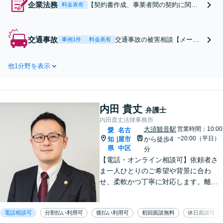
企業法務
【契約書作成、事業者間の契約に関連
料金表有
するトラブルの対応】 【カスタマーハ
ラスメント対策に強い／苦情・クレー
ム対応】政令指定都市で10年間クレー
交通事故
交通事故の被害相談【メール
事例1件
料金表有
ムの多い部署に在籍した弁護士が、対
無料・土日祝対応】完全成功
応します。【出張相談・WEB面談対
報酬も可能。弁護士特約利用
応】【休日・夜間相談可】
他1分野を表示
なら物損事故も対応します。
お忙しい方も費用が心配な方
も、まずはお問い合わせくだ
さい。
内田 貴丈
弁護士
内田貴丈法律事務所
大須観音駅
営業時間：10:00
愛
名古
~20:00（平日）
知
屋市
から徒歩4
|
県
中区
分
【電話・オンライン相談可】依頼者さ
ま一人ひとりのご希望や背景に合わ
せ、柔軟かつ丁寧に対応します。離
婚・男女問題/企業法務労働/債務整理/
債権回収/交通事故など、幅広く対応い
電話相談可
分割払い利用可
後払い利用可
初回面談無料
休日面談可
たします。ご相談ください。【大須観