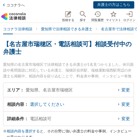
弁護士の方はこちら
ココナラへ
投稿する
探す
閲覧履歴
マイリスト
ログイン
ココナラ法律相談
愛知県で法律相談できる弁護士
名古屋市で法律相談
【名古屋市瑞穂区・電話相談可】相談受付中の
弁護士
愛知県の名古屋市瑞穂区で法律相談できる弁護士が1名見つかりました。休日面
談や夜間面談に対応している弁護士、瑞穂区役所駅、瑞穂運動場西駅周辺の弁
護士も掲載中。相談内容を絞り込むことで、料金表や事例、インタビュー有無
が表示できます。特に名古屋みずほ法律事務所の田本 伸雄弁護士のプロフィー
ル情報や弁護士費用、強みなどが注目されています。離婚や相続、交通事故か
エリア
愛知県、名古屋市瑞穂区
変更
ら不動産、ネットトラブル、企業法務まで幅広く取り扱う弁護士が多数。こん
な法律相談をお持ちの方は是非ご利用ください。名古屋市瑞穂区で土日や夜間
相談内容
選択してください
変更
に発生した不倫慰謝料トラブルを今すぐに弁護士に相談したい』『交通事故の
過失割合や後遺障害のトラブル解決の実績豊富な近くの弁護士を検索したい』
『初回相談無料で自己破産や債務整理を法律相談できる名古屋市瑞穂区内の弁
詳細条件
電話相談可
変更
護士に相談予約したい』などでお困りの相談者さんにおすすめです。
※
相談内容を選択する
と、その分野に強い弁護士の料金や事例、インタビュー