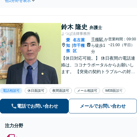
他1分野を表示
産分割などのこじれた相続
停・審判・裁判のご相
問題は早めにご相談を！LI
談もお任せください
NEや直通電話でのご連絡／
【初回相談無料】小さ
オンライン・出張相談も可
なお悩みからお聞きし
鈴木 隆史
能です。不動産相続／相続
弁護士
ます。
放棄／寄与分／遺言書作成
よつば法律事務所
【初回相談無料】
千種駅
か
営業時間：09:00
愛
名古屋
~21:00（平日）
知
市千種
ら徒歩1
|
県
区
分
【休日対応可能。】 休日夜間の電話連
絡は、ココナラポータルからお願いし
ます。 【突発の契約トラブルへの対応
可能】 【WEB面談可能】 「元官公庁
職員／10年間クレームの多い部署に在
電話相談可
休日面談可
夜間面談可
メール相談可
WEB面談可
籍」トラブル等に対し状況に応じて適
切に問題解決を図ります。
電話でお問い合わせ
メールでお問い合わせ
注力分野