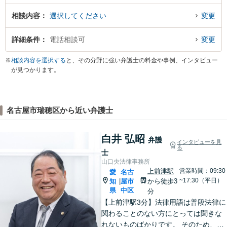
相談内容
選択してください
変更
詳細条件
電話相談可
変更
※
相談内容を選択する
と、その分野に強い弁護士の料金や事例、インタビュー
が見つかります。
名古屋市瑞穂区から近い弁護士
白井 弘昭
弁護
インタビューを見
る
士
山口央法律事務所
上前津駅
営業時間：09:30
愛
名古
~17:30（平日）
知
屋市
から徒歩3
|
県
中区
分
【上前津駅3分】法律用語は普段法律に
関わることのない方にとっては聞きな
れないものばかりです。 そのため、な