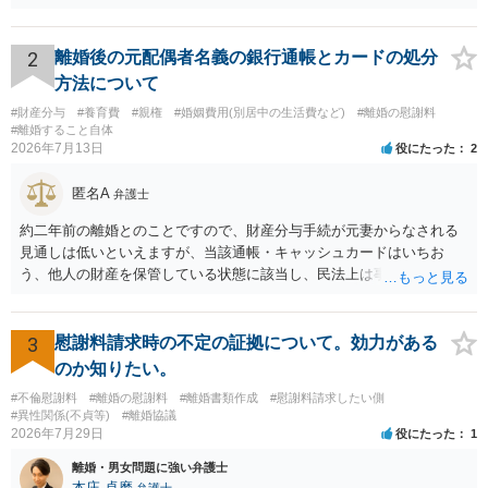
わけではありませんが、その前に「病気・事故に伴う費用」と明記さ
れていますので、通常は、病気や事故によって臨時に必要となった医
療費その他これに類する特別支出を念頭に置いた条項と読むのが自然
2
離婚後の元配偶者名義の銀行通帳とカードの処分
です。したがって、大学の入学金、授業料、受験費用などの教育費に
方法について
ついてまで、「この条項があるから当然に半額を請求できる」とまで
#財産分与
#養育費
#親権
#婚姻費用(別居中の生活費など)
#離婚の慰謝料
は言いにくいと思われます。なお、通常、大学進学費用をどこまで負
#離婚すること自体
担すべきかについては、離婚時の合意内容のほか、子どもの年齢、大
2026年7月13日
役にたった
2
学進学についての父母の認識、父母の学歴・収入・資産状況、進学先
や費用などを踏まえて個別に検討することになります。公正証書の他
匿名A
弁護士
の条項において、養育費の終期についてどのように定められている
か、大学進学に関する定めの有無、「教育費」「進学費用」に関する
約二年前の離婚とのことですので、財産分与手続が元妻からなされる
定めの有無等について確認する必要があると考えられます。
見通しは低いといえますが、当該通帳・キャッシュカードはいちお
う、他人の財産を保管している状態に該当し、民法上は事務管理（597
条）が成立しているとはいえます。 現実に問題になることはさほど考
えにくくとも、表だってのお答えとしては元妻の了解なく処分するこ
とはできないというお答えになってしまいます。
3
慰謝料請求時の不定の証拠について。効力がある
のか知りたい。
#不倫慰謝料
#離婚の慰謝料
#離婚書類作成
#慰謝料請求したい側
#異性関係(不貞等)
#離婚協議
2026年7月29日
役にたった
1
離婚・男女問題に強い弁護士
本庄 卓磨