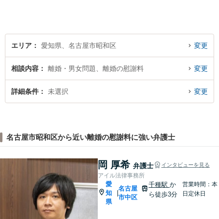
い、丁寧な説明と迅速な対応
を心がけております。【完全
個室】【法テラス利用可】
エリア
愛知県、名古屋市昭和区
変更
相談内容
離婚・男女問題、離婚の慰謝料
変更
詳細条件
未選択
変更
名古屋市昭和区から近い離婚の慰謝料に強い弁護士
岡 厚希
弁護士
インタビューを見る
アイル法律事務所
愛
千種駅
か
営業時間：本
名古屋
知
|
日定休日
ら徒歩3分
市中区
県