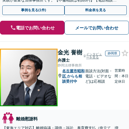
実績が豊富な法律事務所です。【不倫相談は初回0円】【電話相談で
ご契約まで対応可/来所不要】
事例を見る(1件)
料金表を見る
電話でお問い合わせ
メールでお問い合わせ
金光 誉樹
静岡県
インタビュ
ーを見る
弁護士
静岡法律事務所
営業時
名古屋市昭和
面談方法(対面・
区
からも相
電話・ビデオな
間：本日
談受付中
ど)は応相談
定休日
離婚慰謝料
【東海エリア対応】離婚協議・調停・訴訟、養育費支払（申立て、増