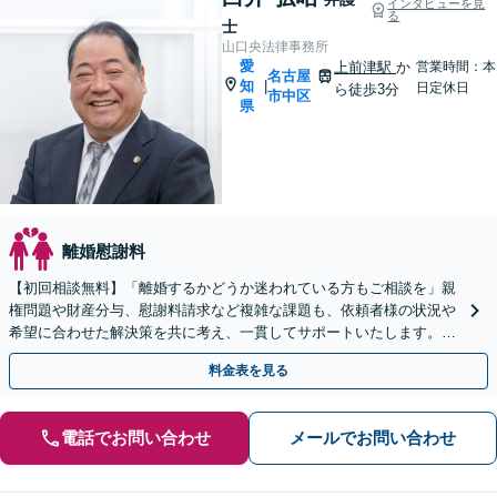
インタビューを見
る
士
山口央法律事務所
愛
上前津駅
か
営業時間：本
名古屋
知
|
日定休日
ら徒歩3分
市中区
県
離婚慰謝料
【初回相談無料】「離婚するかどうか迷われている方もご相談を」親
権問題や財産分与、慰謝料請求など複雑な課題も、依頼者様の状況や
希望に合わせた解決策を共に考え、一貫してサポートいたします。
「熟年離婚のご相談もお任せください」【休日・夜間相談可】
料金表を見る
電話でお問い合わせ
メールでお問い合わせ