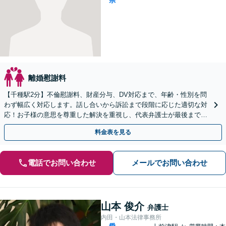
県
離婚慰謝料
【千種駅2分】不倫慰謝料、財産分与、DV対応まで、年齢・性別を問
わず幅広く対応します。話し合いから訴訟まで段階に応じた適切な対
応！お子様の意思を尊重した解決を重視し、代表弁護士が最後まで一
貫してサポート【土日夜間対応可】【オンライン対応可】
料金表を見る
電話でお問い合わせ
メールでお問い合わせ
山本 俊介
弁護士
内田・山本法律事務所