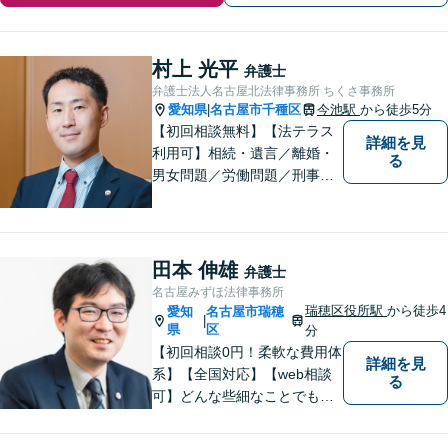
村上 光平
弁護士
弁護士法人名古屋北法律事務所 ちくさ事務所
愛知県
名古屋市千種区
今池駅
から徒歩5分
|
【初回相談無料】【法テラス
詳細を見
利用可】相続・遺言／離婚・
る
男女問題／労働問題／刑事事
件／借金問題に注力！依頼者
さまのお悩みに寄り添った、
質の高いリーガルサービスを
ご提供。小さなお困り事でも
田本 伸雄
弁護士
構いません【夜間・休日面
名古屋みずほ法律事務所
談】【完全個室】【今池駅3
瑞穂区役所駅
から徒歩4
愛知
名古屋市瑞穂
|
分】
県
区
分
【初回相談0円！柔軟な費用体
詳細を見
系】【全国対応】【web相談
る
可】どんな些細なことでもお
気軽にご相談ください。イン
ターネット／削除請求や開示