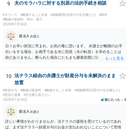
定表は一つの目安に過ぎませんので、合意した希望額が算定表で算出
9
夫のモラハラに対する別居の法的手続き相談
された金額と異なっていたとしても、合意した希望額が婚姻費用の金
額となります。
#モラハラ
#離婚すること自体
#婚姻費用(別居中の生活費など)
#調停
#離婚の慰謝料
#DV・暴力
2026年7月30日
匿名A
弁護士
日々お辛い状況に苛まれ、お気の毒に思います。 弁護士が離婚のお手
伝いをする場合、お相手である夫に別居（夫の転居）を求めることは
殆どありません。断られた場合にたちまち膠着状態に陥ってしまうの
と、同居中の依頼者ご本人をますます窮地に陥らせてしまう可能性が
高いためです。 実務的には、ご相談者さまが転居する形で離婚協議等
を進める選択を採らざるを得ないことが圧倒的多数です。
10
法テラス経由の弁護士が財産分与を未解決のまま
放置
#財産分与
#離婚の慰謝料
#離婚すること自体
#婚姻費用(別居中の生活費など)
#悪意の遺棄
#生活費を渡さない
2026年7月18日
役にたった
2
匿名A
弁護士
詳しい事情がわかりませんが、法テラスの援助を受けているのであれ
ば、まず法テラスへ財産分与のお金が支払われないことについて苦情