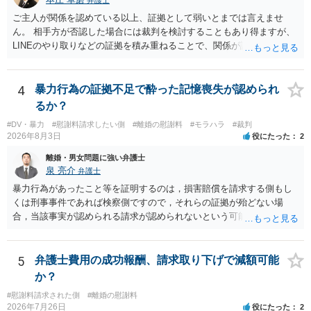
弁護士
ご主人が関係を認めている以上、証拠として弱いとまでは言えませ
ん。 相手方が否認した場合には裁判を検討することもあり得ますが、
LINEのやり取りなどの証拠を積み重ねることで、関係が認定される余
地は十分にあります。 ただし、手元の証拠でどこまで認定できるかは
個別の事情によりますので、お早めに弁護士に相談されることをおす
すめします。
4
暴力行為の証拠不足で酔った記憶喪失が認められ
るか？
#DV・暴力
#慰謝料請求したい側
#離婚の慰謝料
#モラハラ
#裁判
2026年8月3日
役にたった
2
離婚・男女問題に強い弁護士
泉 亮介
弁護士
暴力行為があったこと等を証明するのは，損害賠償を請求する側もし
くは刑事事件であれば検察側ですので，それらの証拠が殆どない場
合，当該事実が認められる請求が認められないという可能性はあるで
しょう。
5
弁護士費用の成功報酬、請求取り下げで減額可能
か？
#慰謝料請求された側
#離婚の慰謝料
2026年7月26日
役にたった
2