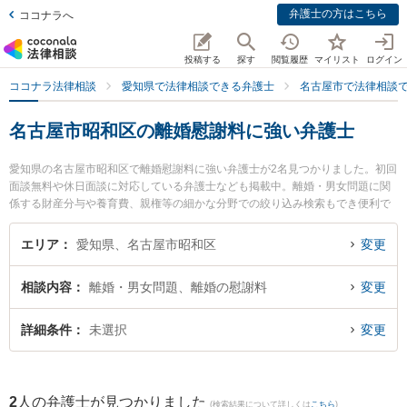
弁護士の方はこちら
ココナラへ
投稿する
探す
閲覧履歴
マイリスト
ログイン
ココナラ法律相談
愛知県で法律相談できる弁護士
名古屋市で法律相談
名古屋市昭和区の離婚慰謝料に強い弁護士
愛知県の名古屋市昭和区で離婚慰謝料に強い弁護士が2名見つかりました。初回
面談無料や休日面談に対応している弁護士なども掲載中。離婚・男女問題に関
係する財産分与や養育費、親権等の細かな分野での絞り込み検索もでき便利で
す。特にさんさん法律事務所の岡松 勇希弁護士やイリゼ法律事務所の林 裕子弁
護士のプロフィール情報や弁護士費用、強みなどが注目されています。『名古
エリア
愛知県、名古屋市昭和区
変更
屋市昭和区で土日や夜間に発生した離婚慰謝料のトラブルを今すぐに弁護士に
相談したい』『離婚慰謝料のトラブル解決の実績豊富な近くの弁護士を検索し
相談内容
離婚・男女問題、離婚の慰謝料
変更
たい』『初回相談無料で離婚慰謝料を法律相談できる名古屋市昭和区内の弁護
士に相談予約したい』などでお困りの相談者さんにおすすめです。
詳細条件
未選択
変更
2
人の弁護士が見つかりました
(検索結果について詳しくは
こちら
)