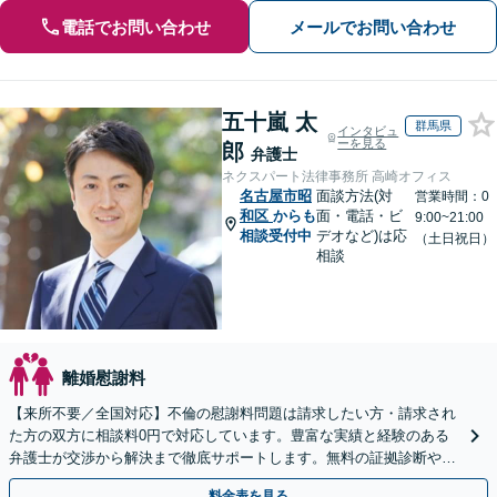
電話でお問い合わせ
メールでお問い合わせ
五十嵐 太
群馬県
インタビュ
ーを見る
郎
弁護士
ネクスパート法律事務所 高崎オフィス
名古屋市昭
面談方法(対
営業時間：0
和区
からも
面・電話・ビ
9:00~21:00
相談受付中
デオなど)は応
（土日祝日）
相談
離婚慰謝料
【来所不要／全国対応】不倫の慰謝料問題は請求したい方・請求され
た方の双方に相談料0円で対応しています。豊富な実績と経験のある
弁護士が交渉から解決まで徹底サポートします。無料の証拠診断や着
手金の返還保証もありますので安心してご相談ください。
料金表を見る