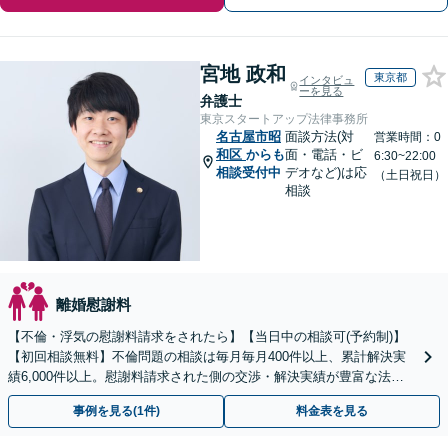
宮地 政和
東京都
インタビュ
ーを見る
弁護士
東京スタートアップ法律事務所
名古屋市昭
面談方法(対
営業時間：0
和区
からも
面・電話・ビ
6:30~22:00
相談受付中
デオなど)は応
（土日祝日）
相談
離婚慰謝料
【不倫・浮気の慰謝料請求をされたら】【当日中の相談可(予約制)】
【初回相談無料】不倫問題の相談は毎月毎月400件以上、累計解決実
績6,000件以上。慰謝料請求された側の交渉・解決実績が豊富な法律
事務所です。
事例を見る(1件)
料金表を見る