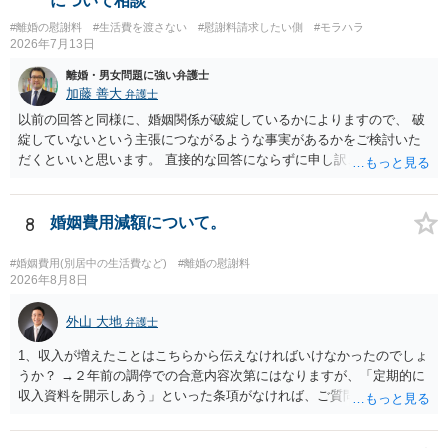
について相談
#離婚の慰謝料
#生活費を渡さない
#慰謝料請求したい側
#モラハラ
2026年7月13日
離婚・男女問題に強い弁護士
加藤 善大
弁護士
以前の回答と同様に、婚姻関係が破綻しているかによりますので、 破
綻していないという主張につながるような事実があるかをご検討いた
だくといいと思います。 直接的な回答にならずに申し訳ございません
が、ご参考にしていただけますと幸いです。
8
婚姻費用減額について。
#婚姻費用(別居中の生活費など)
#離婚の慰謝料
2026年8月8日
外山 大地
弁護士
1、収入が増えたことはこちらから伝えなければいけなかったのでしょ
うか？ →２年前の調停での合意内容次第にはなりますが、「定期的に
収入資料を開示しあう」といった条項がなければ、ご質問者様から相
手方に収入が増えたことを伝える義務はございません。 2、希望額で
合意した場合も収入証明で算定表通りに決まりますでしょうか？ →算