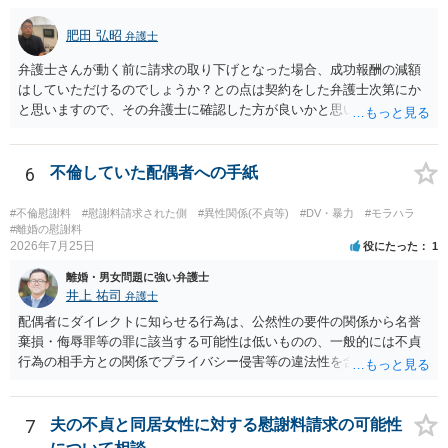
肥田 弘昭
弁護士
弁護士さんが動く前に請求の取り下げとなった場合、成功報酬の減額
はしていただけるのでしょうか？との点は契約をした弁護士次第にか
と思いますので、その弁護士に確認した方が良いかと思います。ご参
考にしてください。
6
不倫していた配偶者への手紙
#不倫慰謝料
#慰謝料請求された側
#異性関係(不貞等)
#DV・暴力
#モラハラ
#離婚の慰謝料
2026年7月25日
役にたった
1
離婚・男女問題に強い弁護士
井上 祐司
弁護士
配偶者にダイレクトに知らせる行為は、公然性の要件の関係から名誉
棄損・侮辱罪等の罪に該当する可能性は低いものの、一般的には不貞
行為の相手方との関係でプライバシー侵害等の違法性を含む行為で
す。 そのため、そのことを知った相手方の夫婦関係への影響が大きい
ため、弁護士としては推奨しないことが一般的かと思います。
7
夫の不貞と同居女性に対する慰謝料請求の可能性