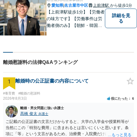
ょう【相続の相談にも対応】
愛知県
名古屋市中区
上前津駅
から徒歩1分
|
【上前津駅徒歩1分】【労働者
詳細を見
の味方です】【労働事件は労
る
働者側のみ】【朝鮮・韓国の
家族問題】労働問題、離婚、
相続、交通事故、借金問題、
刑事事件等に注力。 困ってい
る方の心の支えになれるよ
う、全力で業務に取り組みま
離婚慰謝料の法律Q&Aランキング
す。【休日・夜間面談可能】
1
離婚時の公正証書の内容について
#養育費
#離婚の慰謝料
2026年8月3日
役にたった
6
離婚・男女問題に強い弁護士
髙橋 俊太
弁護士
ご記載の公正証書の文言だけからすると、大学の入学金や授業料等が
当然にこの「特別な費用」に含まれるとは言いにくいと思います。条
項に「等」という文言があるため、治療費・入院費だけに限定される