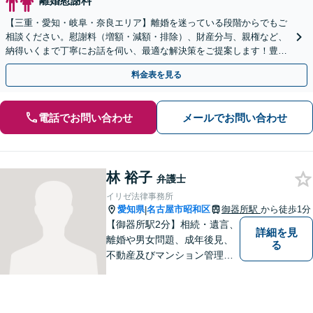
離婚慰謝料
【三重・愛知・岐阜・奈良エリア】離婚を迷っている段階からでもご
相談ください。慰謝料（増額・減額・排除）、財産分与、親権など、
納得いくまで丁寧にお話を伺い、最適な解決策をご提案します！豊富
な交渉経験を活かし、解決を目指します【夜間面談可】
料金表を見る
電話でお問い合わせ
メールでお問い合わせ
林 裕子
弁護士
イリゼ法律事務所
愛知県
名古屋市昭和区
御器所駅
から徒歩1分
|
【御器所駅2分】相続・遺言、
詳細を見
離婚や男女問題、成年後見、
る
不動産及びマンション管理な
どの分野を得意としておりま
す。 ご相談者様の事情だけで
なく、お気持ちにも寄り添