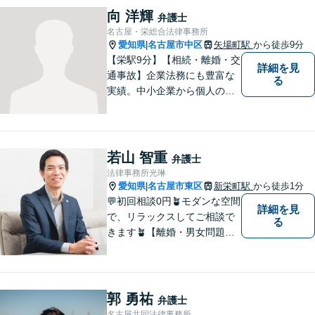
請求、利用規約などのトラブ
向 洋輝
弁護士
ルはお任せ！相続／感情面の
名古屋・栄総合法律事務所
納得感を重視します。
愛知県
名古屋市中区
矢場町駅
から徒歩9分
|
【栄駅9分】【相続・離婚・交
詳細を見
通事故】企業法務にも豊富な
る
実績。中小企業から個人の方
まで幅広い法律問題に対応
し、一人ひとりのご事情に寄
り添った解決を目指します。
お困りのことがございました
若山 智重
弁護士
ら、まずはお気軽にご相談く
法律事務所光琳
ださい。
愛知県
名古屋市東区
新栄町駅
から徒歩1分
|
💬初回相談0円🪴モダンな空間
詳細を見
で、リラックスしてご相談で
る
きます🪴【離婚・男女問題】
不倫の慰謝料請求や財産分与
など。「私、離婚するのか
も」と思った時点でお早めに
ご相談ください。明るい未来
郭 勇祐
弁護士
に向け一緒に歩んでいきまし
名古屋共同法律事務所