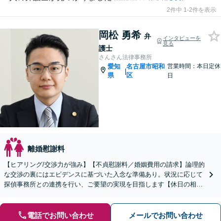
2件中 1-2件を表示
岡松 勇希
弁
インタビューを
見る
護士
さんさん法律事務所
愛知
名古屋市昭和
営業時間：本日定休
|
県
区
日
離婚慰謝料
【ヒアリング/交渉力が強み】【不貞慰謝料／婚姻費用の請求】論理的
な交渉の裏にはエビデンスに基づいた入念な準備あり。状況に応じて
探偵事務所との連携を行い、ご要望の実現を目指します【休日の相談
可能】【御器所駅／桜山駅徒歩14分】
電話でお問い合わせ
メールでお問い合わせ