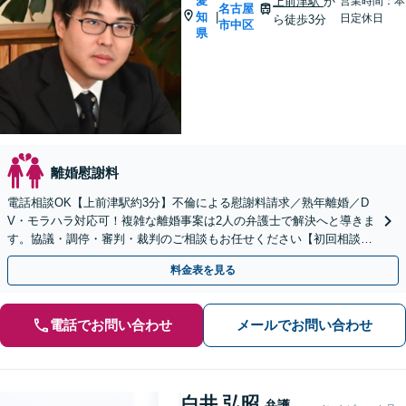
愛
上前津駅
か
営業時間：本
名古屋
知
|
日定休日
ら徒歩3分
市中区
県
離婚慰謝料
電話相談OK【上前津駅約3分】不倫による慰謝料請求／熟年離婚／D
V・モラハラ対応可！複雑な離婚事案は2人の弁護士で解決へと導きま
す。協議・調停・審判・裁判のご相談もお任せください【初回相談無
料】小さなお悩みからお聞きします。
料金表を見る
電話でお問い合わせ
メールでお問い合わせ
白井 弘昭
弁護