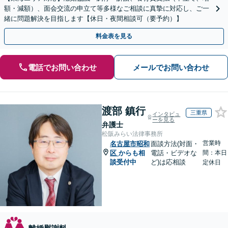
額・減額）、面会交流の申立て等多様なご相談に真摯に対応し、ご一
緒に問題解決を目指します【休日・夜間相談可（要予約）】
料金表を見る
電話でお問い合わせ
メールでお問い合わせ
渡部 鎮行
三重県
インタビュ
ーを見る
弁護士
松阪みらい法律事務所
営業時
名古屋市昭和
面談方法(対面・
区
からも相
電話・ビデオな
間：本日
談受付中
ど)は応相談
定休日