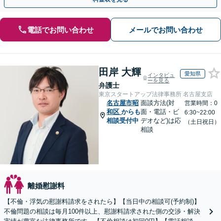
電話でお問い合わせ
メールでお問い合わせ
田岸 大輝
愛知県
インタビュ
ーを見る
弁護士
東京スタートアップ法律事務所 名古屋支店
名古屋市昭
面談方法(対
営業時間：0
和区
からも
面・電話・ビ
6:30~22:00
相談受付中
デオなど)は応
（土日祝日）
相談
離婚慰謝料
【不倫・浮気の慰謝料請求をされたら】【当日中の相談可(予約制)】
不倫問題の相談は毎月100件以上、慰謝料請求された側の交渉・解決