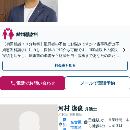
離婚慰謝料
【初回相談３０分無料】配偶者の不倫にお悩みですか？当事務所は不
貞慰謝料請求に注力し、探偵のご紹介も可能です。100組以上の解決
実績を活かし、離婚前の準備から財産分与・親権まであなたの新たな
一歩を全力支援。LINE予約も受付中です。
料金表を見る
電話でお問い合わせ
メールで面談予約
河村 潔俊
弁護士
河村法律事務所
愛
千種駅
か
営業時間：本
名古屋
知
|
日定休日
ら徒歩4分
市東区