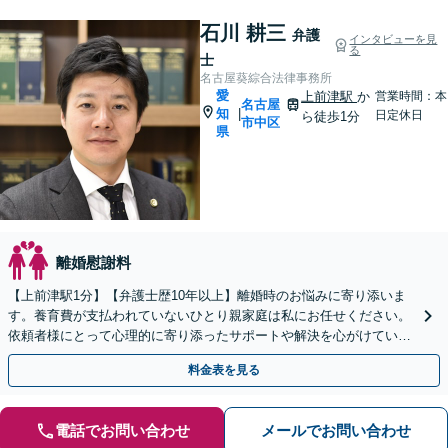
石川 耕三
弁護
インタビューを見
る
士
名古屋葵綜合法律事務所
愛
上前津駅
か
営業時間：本
名古屋
知
|
日定休日
ら徒歩1分
市中区
県
離婚慰謝料
【上前津駅1分】【弁護士歴10年以上】離婚時のお悩みに寄り添いま
す。養育費が支払われていないひとり親家庭は私にお任せください。
依頼者様にとって心理的に寄り添ったサポートや解決を心がけていま
す。【夜間面談可能】【オンライン相談可能】
料金表を見る
電話でお問い合わせ
メールでお問い合わせ