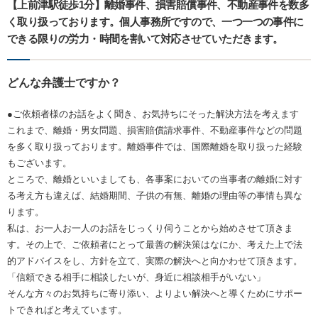
【上前津駅徒歩1分】離婚事件、損害賠償事件、不動産事件を数多
く取り扱っております。個人事務所ですので、一つ一つの事件に
できる限りの労力・時間を割いて対応させていただきます。
どんな弁護士ですか？
●ご依頼者様のお話をよく聞き、お気持ちにそった解決方法を考えます
これまで、離婚・男女問題、損害賠償請求事件、不動産事件などの問題
を多く取り扱っております。離婚事件では、国際離婚を取り扱った経験
もございます。
ところで、離婚といいましても、各事案においての当事者の離婚に対す
る考え方も違えば、結婚期間、子供の有無、離婚の理由等の事情も異な
ります。
私は、お一人お一人のお話をじっくり伺うことから始めさせて頂きま
す。その上で、ご依頼者にとって最善の解決策はなにか、考えた上で法
的アドバイスをし、方針を立て、実際の解決へと向かわせて頂きます。
「信頼できる相手に相談したいが、身近に相談相手がいない」
そんな方々のお気持ちに寄り添い、よりよい解決へと導くためにサポー
トできればと考えています。