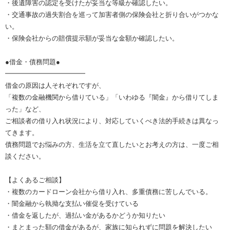
・後遺障害の認定を受けたが妥当な等級か確認したい。
・交通事故の過失割合を巡って加害者側の保険会社と折り合いがつかな
い。
・保険会社からの賠償提示額が妥当な金額か確認したい。
●借金・債務問題●
━━━━━━━━━━━━
借金の原因は人それぞれですが、
「複数の金融機関から借りている」「いわゆる『闇金』から借りてしま
った」など、
ご相談者の借り入れ状況により、対応していくべき法的手続きは異なっ
てきます。​
債務問題でお悩みの方、生活を立て直したいとお考えの方は、一度ご相
談ください。
【よくあるご相談】
・複数のカードローン会社から借り入れ、多重債務に苦しんでいる。
・闇金融から執拗な支払い催促を受けている
・借金を返したが、過払い金があるかどうか知りたい
・まとまった額の借金があるが、家族に知られずに問題を解決したい