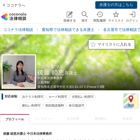
弁護士の方はこちら
ココナラへ
投稿する
探す
閲覧履歴
マイリスト
ログイン
ココナラ法律相談
愛知県で法律相談できる弁護士
名古屋市で法律相談
マイリストに入れる
ごとう むつえ
後藤 睦恵
弁護士
中日本法律事務所
上前津駅
愛知県
名古屋市中区大須3-31-22 C-ForestⅡ3階
対応体制
法テラス利用可
カード利用可
分割払い利用可
後払い利用可
初回面談無料
休日面談可
インタビュー
注力分野
事例紹介
料金表
プロフィール
後藤 睦恵弁護士 中日本法律事務所