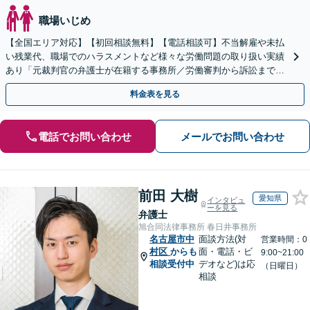
職場いじめ
【全国エリア対応】【初回相談無料】【電話相談可】不当解雇や未払
い残業代、職場でのハラスメントなど様々な労働問題の取り扱い実績
あり「元裁判官の弁護士が在籍する事務所／労働審判から訴訟まで、
裁判官経験を活かした最適な戦略を立案」
料金表を見る
電話でお問い合わせ
メールでお問い合わせ
前田 大樹
愛知県
インタビュ
ーを見る
弁護士
旭合同法律事務所 春日井事務所
名古屋市中
面談方法(対
営業時間：0
村区
からも
面・電話・ビ
9:00~21:00
相談受付中
デオなど)は応
（日曜日）
相談