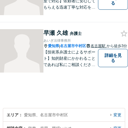
室で対応】依頼者に安心して
る
もらえる迅速丁寧な対応をモ
ットーに日々精進。お気軽に
ご相談ください。
早瀬 久雄
弁護士
あいぎ法律事務所
愛知県
名古屋市中村区
名古屋駅
から徒歩3分
|
【技術系弁護士によるサポー
詳細を見
ト】知的財産にかかわること
る
であれば私にご相談くださ
い。「丁寧かつ誠実であるこ
と」をモットーに、問題がし
かるべき方向に向かうよう全
力でサポートいたします。
エリア
愛知県、名古屋市中村区
変更