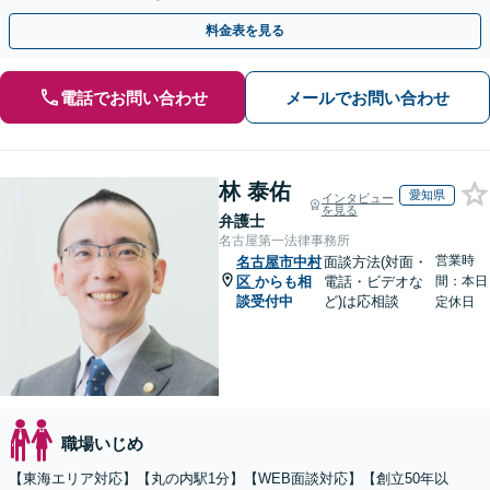
士に相談して適切に対処しましょう」【初回相談無料】
料金表を見る
電話でお問い合わせ
メールでお問い合わせ
林 泰佑
愛知県
インタビュー
を見る
弁護士
名古屋第一法律事務所
営業時
名古屋市中村
面談方法(対面・
区
からも相
電話・ビデオな
間：本日
談受付中
ど)は応相談
定休日
職場いじめ
【東海エリア対応】【丸の内駅1分】【WEB面談対応】【創立50年以