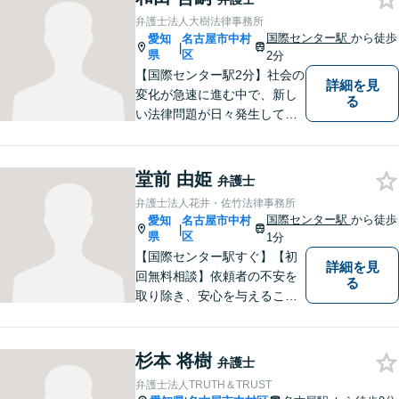
スを提供したいという思い
弁護士法人大樹法律事務所
で、日々挑戦してまいりま
国際センター駅
から徒歩
愛知
名古屋市中村
|
す。【土日夜間対応】
県
区
2分
【国際センター駅2分】社会の
詳細を見
変化が急速に進む中で、新し
る
い法律問題が日々発生してお
ります。中堅・中小企業が抱
える多様な問題に関して、依
頼者から相談を受け、最良の
堂前 由姫
弁護士
法的サービスを迅速に提供で
弁護士法人花井・佐竹法律事務所
きるよう最善の努力をしま
国際センター駅
から徒歩
愛知
名古屋市中村
|
す。
県
区
1分
【国際センター駅すぐ】【初
詳細を見
回無料相談】依頼者の不安を
る
取り除き、安心を与えること
を第一に、依頼者の過去との
決別と新しい出発のお手伝い
をします。独自の専門家ネッ
杉本 将樹
弁護士
トワークを活かし、スムーズ
弁護士法人TRUTH＆TRUST
な手続きに努めます。【ビデ