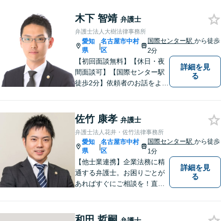
倒産・債務整理、消費者被害
の回復等の民事事件や刑事事
木下 智靖
弁護士
件など、幅広く対応可能で
弁護士法人大樹法律事務所
す。是非、ご相談をお待ちし
国際センター駅
から徒歩
愛知
名古屋市中村
|
ております。
県
区
2分
【初回面談無料】【休日・夜
詳細を見
間面談可】【国際センター駅
る
徒歩2分】依頼者のお話をよく
伺い、望んでいらっしゃるこ
とは何かを考えてサポートさ
せていただきます。お一人で
佐竹 康孝
弁護士
悩まず、まずはお気軽にご相
弁護士法人花井・佐竹法律事務所
談ください。
国際センター駅
から徒歩
愛知
名古屋市中村
|
県
区
1分
【他士業連携】企業法務に精
詳細を見
通する弁護士。お困りごとが
る
あればすぐにご相談を！直面
している課題を解決し、明る
い未来へと導きます。既存事
務所には無いリーガルサービ
和田 哲嗣
弁護士