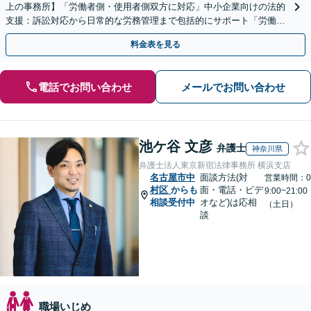
上の事務所】「労働者側・使用者側双方に対応」中小企業向けの法的
支援：訴訟対応から日常的な労務管理まで包括的にサポート「労働者
側：残業代請求や退職など対応」【休日・夜間相談可】
料金表を見る
電話でお問い合わせ
メールでお問い合わせ
池ケ谷 文彦
弁護士
神奈川県
弁護士法人東京新宿法律事務所 横浜支店
名古屋市中
面談方法(対
営業時間：0
村区
からも
面・電話・ビデ
9:00~21:00
相談受付中
オなど)は応相
（土日）
談
職場いじめ