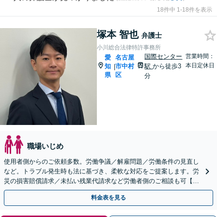
18件中 1-18件を表示
塚本 智也
弁護士
小川総合法律特許事務所
国際センター
営業時間：
愛
名古屋
本日定休日
知
市中村
駅
から徒歩3
|
県
区
分
職場いじめ
使用者側からのご依頼多数。労働争議／解雇問題／労働条件の見直し
など。トラブル発生時も法に基づき、柔軟な対応をご提案します。労
災の損害賠償請求／未払い残業代請求など労働者側のご相談も可【休
日対応可能】【電話・WEB面談】
料金表を見る