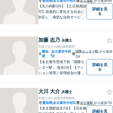
愛知県
名古屋市中村区
名古屋駅
から徒歩0分
|
オ面談可】
【丸の内駅3分】【土日祝相談
詳細を見
可】加速的に変化する社会に
る
対応し、適切な法的サービス
を提供するため、法律分野の
みならず、あらゆる分野につ
いて日々研鑽に励んでおりま
加藤 志乃
す。依頼者様の抱える法律問
弁護士
題を解決し、いち早くストレ
弁護士法人大樹法律事務所
スを解消できるよう努めま
国際センター駅
から徒歩
愛知
名古屋市中村
|
す。
県
区
2分
【名古屋市営地下鉄「国際セ
詳細を見
ンター駅」 徒歩2分】【マン
る
ション管理／管理組合の運営
支援／相続・遺言】皆さんの
お力になれるよう全力を尽く
します。法律問題でお困りの
大川 大介
弁護士
方はお気軽にご相談くださ
弁護士法人金国法律事務所
い。
愛知県
名古屋市中村区
名古屋駅
から徒歩7分
|
【名古屋駅徒歩7分】【完全個
詳細を見