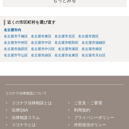
もっとみる
ないとして、②③について、あなたの記載内容には、典型的なハラス
メントが多数含まれています。 意図的な無視・孤立化、業務情報の共
有排除、根拠のない誹謗中傷・評価低下行為 、不当なシフト操作、隔
離、業務負荷の偏った配分、新人教育からの不当排除、公共の場での
近くの市区町村を選び直す
悪口・人格否定発言、早退理由の改ざん（評価操作）いずれも 業務上
名古屋市内
必要性が認められず、違法性は強い と評価できます。 職場全体から孤
立し、誹謗中傷が常態化している状況は、明確に精神的苦痛を伴うも
名古屋市千種区
名古屋市東区
名古屋市北区
名古屋市西区
のであり、労働局あっせん・労働審判の典型的認容パターンに該当し
名古屋市中村区
名古屋市中区
名古屋市昭和区
名古屋市瑞穂区
ます。 また、会社は、社員・アルバイトを問わず「労働者の安全・健
名古屋市熱田区
名古屋市中川区
名古屋市港区
名古屋市南区
康に配慮する義務」（安全配慮義務）を負います。本件では以下の事
名古屋市守山区
名古屋市緑区
名古屋市名東区
名古屋市天白区
情から、会社の対応が「不十分」ではなく「不作為」と評価される可
能性があります。 会社は事実を認識していた ・女性だから仕方ない、
アルバイト間だから介入しづらい、という理由で放置 ・コンプライア
ンス窓口が「当事者間で解決を」として事実上不受理 ・上位上司への
報告がなされた後も具体的対応なし ・職場全体に悪影響が及ぶほどの
風評被害・孤立が継続 → 会社の調査義務・防止措置義務を怠ったと判
ココナラ法律相談について
断される蓋然性が高い。 これは 労働審判や民事訴訟における損害賠償
請求の重要な根拠となります。 あとは、弁護士とともに証拠を整理
ココナラ法律相談とは
ご意見・ご要望
し、労働局の「個別労働紛争あっせん」申請や労働審判を検討される
法律Q&A
利用規約
とよいかと思います。
法律相談コラム
プライバシーポリシー
ココナラとは
外部送信ポリシー