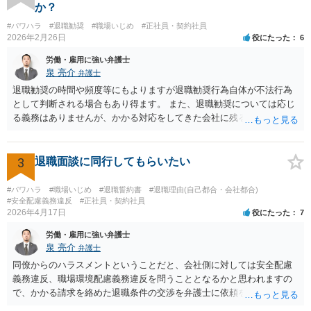
ト」になっていれば、訴えることができます（不法行為に基づく損害
か？
賠償請求訴訟）。ただし、賠償額は極めて低額でしょう。以前の解雇
#パワハラ
#退職勧奨
#職場いじめ
#正社員・契約社員
の際弁護士に依頼しているのであれば、証拠収集などについてその先
2026年2月26日
役にたった
6
生に早めに相談しておくことをお勧めします。 質問３、退職を合意と
する金銭解決を再度持ちかける事は有効ですが？ 回答 有効ではない
労働・雇用に強い弁護士
でしょう。一般に、会社はあなたに「自主退職」してほしいと考えて
泉 亮介
弁護士
嫌がらせをしています。ですので、「会社があなたにお金を払う」の
退職勧奨の時間や頻度等にもよりますが退職勧奨行為自体が不法行為
は抵抗するでしょう。あるいは極めて低額な解決金での退職となるで
として判断される場合もあり得ます。 また、退職勧奨については応じ
しょう。また、自分から金銭解決を持ちかけるのは弱みを見せること
る義務はありませんが、かかる対応をしてきた会社に残るということ
なので作戦的にもお勧めしません。「自分は絶対に辞めない！」とい
は現実的にも精神的にも辛いものがあるかと思われますので、退職勧
う態度を見せて、会社から金銭解決（退職勧奨による自主退職）を持
奨に応じる代わりに金銭的な交渉をし、お金を払ってもらって会社を
ち掛けさせるのがベストです。あらゆる交渉ごとに共通するセオリー
辞めるということがよく行われるかと思われますので、そうした対応
3
退職面談に同行してもらいたい
ですが、自分から持ち掛ければこちらの立場が弱くなり、相手から持
も選択肢に入れても良いでしょう。 その場合、ご自身で会社と対応し
ち掛けさせればこちらの立場が強くなるのです。 補足 私のお勧め
ていくことは難しいと思われますので弁護士への依頼を前提とするこ
#パワハラ
#職場いじめ
#退職誓約書
#退職理由(自己都合・会社都合)
は、個人で加入できる労働組合（ユニオンとか合同労組と呼ばれる労
ととなるかと思われます。
#安全配慮義務違反
#正社員・契約社員
働組合）に加入して団体交渉することです。本当は復職時に加入して
2026年4月17日
役にたった
7
おくべきでした（そうすれば注意指導のたびに団体交渉を申し入れて
労働・雇用に強い弁護士
交渉できた）。ですが今からでも遅くありません。労働組合に入って
泉 亮介
弁護士
団体交渉し、その中で場合によっては金銭解決を目指すというのが良
同僚からのハラスメントということだと、会社側に対しては安全配慮
いと思います。
義務違反、職場環境配慮義務違反を問うこととなるかと思われますの
で、かかる請求を絡めた退職条件の交渉を弁護士に依頼をされた方が
良いかと思われます。 その場合、ご自身が会社側と話をする必要はな