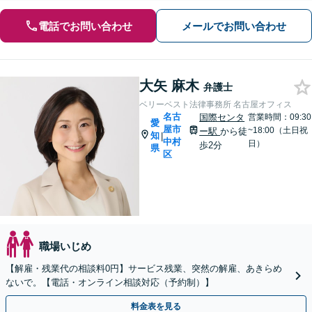
電話でお問い合わせ
メールでお問い合わせ
大矢 麻木
弁護士
ベリーベスト法律事務所 名古屋オフィス
名古
国際センタ
営業時間：09:30
愛
屋市
~18:00（土日祝
ー駅
から徒
知
|
中村
日）
歩2分
県
区
職場いじめ
【解雇・残業代の相談料0円】サービス残業、突然の解雇、あきらめ
ないで。【電話・オンライン相談対応（予約制）】
料金表を見る