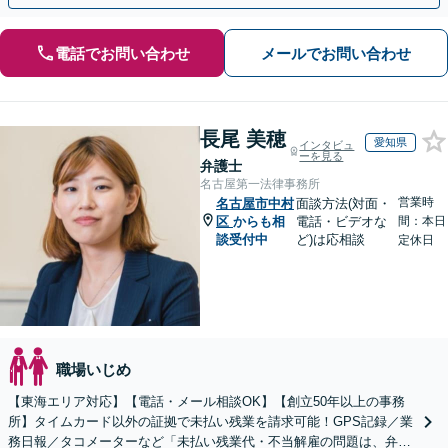
電話でお問い合わせ
メールでお問い合わせ
長尾 美穂
愛知県
インタビュ
ーを見る
弁護士
名古屋第一法律事務所
営業時
名古屋市中村
面談方法(対面・
区
からも相
電話・ビデオな
間：本日
談受付中
ど)は応相談
定休日
職場いじめ
【東海エリア対応】【電話・メール相談OK】【創立50年以上の事務
所】タイムカード以外の証拠で未払い残業を請求可能！GPS記録／業
務日報／タコメーターなど「未払い残業代・不当解雇の問題は、弁護