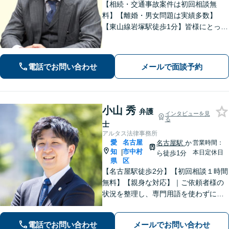
【相続・交通事故案件は初回相談無
料】【離婚・男女問題は実績多数】
【東山線岩塚駅徒歩1分】皆様にとって
身近な、敷居の低い弁護士を目指して
います。
電話でお問い合わせ
メールで面談予約
小山 秀
弁護
インタビューを見
る
士
アルタス法律事務所
愛
名古屋
名古屋駅
か
営業時間：
知
市中村
|
本日定休日
ら徒歩1分
県
区
【名古屋駅徒歩2分】【初回相談１時間
無料】【親身な対応】｜ご依頼者様の
状況を整理し、専門用語を使わずに、
丁寧かつ分かりやすくご説明。【借金
問題（債務整理）】に強み。解決でき
電話でお問い合わせ
メールでお問い合わせ
るか悩む前にまずはご相談ください。