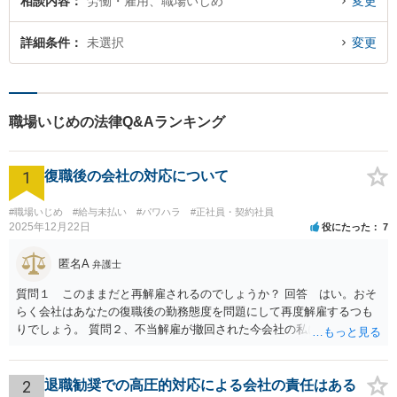
相談内容
労働・雇用、職場いじめ
変更
詳細条件
未選択
変更
職場いじめの法律Q&Aランキング
1
復職後の会社の対応について
#職場いじめ
#給与未払い
#パワハラ
#正社員・契約社員
2025年12月22日
役にたった
7
匿名A
弁護士
質問１ このままだと再解雇されるのでしょうか？ 回答 はい。おそ
らく会社はあなたの復職後の勤務態度を問題にして再度解雇するつも
りでしょう。 質問２、不当解雇が撤回された今会社の私に対する不当
な扱いは訴える事はできますか？ 回答 会社は従業員に業務上の指導
をすることができるので、注意指導だけでは訴えることは難しいでし
ょう。ただ、その内容が注意指導に必要な程度を超えた「ハラスメン
2
退職勧奨での高圧的対応による会社の責任はある