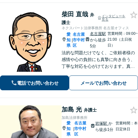
柴田 直哉
弁
インタビューを
見る
護士
ネクスパート法律事務所 名古屋オフィス
名古屋駅
営業時間：09:00~
愛
名古屋
21:00（土日祝
知
市中村
から徒歩
|
県
区
日）
5分
法的な問題だけでなく、ご依頼者様の
感情や心の負担にも真摯に向き合う、
丁寧な対応を心がけております。真の
解決を目指し、お客様が心から安心で
きるよう誠心誠意サポートいたしま
電話でお問い合わせ
メールでお問い合わせ
す。お気軽にご相談ください。【初回
相談無料】
加島 光
弁護士
加島法律事務所
愛
名古屋
岩塚駅
か
営業時間：本
知
市中村
|
日定休日
ら徒歩1分
県
区