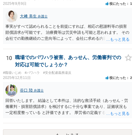
2025年9月9日
役にたった
1
大﨑 美生
弁護士
事実がすべて認められることを前提にすれば、相応の慰謝料等の損害
賠償請求が可能です。 治療費等は労災申請も可能と思われます。 その
会社での勤務継続のご意向等によって、会社に求める内容や、加害者
個人だけに損害賠償請求をするのか等、方針が変わり得ます。 まずは
弁護士にご相談いただくのがよろしいと思います。弁護士によって方
針も変わります。 内容が踏み込んだものとなり、関係者も閲覧する可
10
職場でのパワハラ被害、あっせん、労働審判での
能性がありますので、詳しくは、直接お近くの弁護士にご相談される
対応は可能でしょうか？
ことをお勧めいたします。
#職場いじめ
#パワハラ
#安全配慮義務違反
2025年12月11日
役にたった
2
谷口 陸
弁護士
回答いたします。 結論として本件は、法的な救済手続（あっせん・労
働審判・損害賠償請求）を検討するに十分な事案であり、証拠状況も
一定程度整っている と評価できます。 厚労省の定義するパワーハラス
メントは①優越的な関係を背景に②業務の適正な範囲を超えて③労働
者に精神的・身体的苦痛を与える行為とされています。 あなたのケー
スでは、次のように各要件を満たす可能性が高いです。 上記①は問題