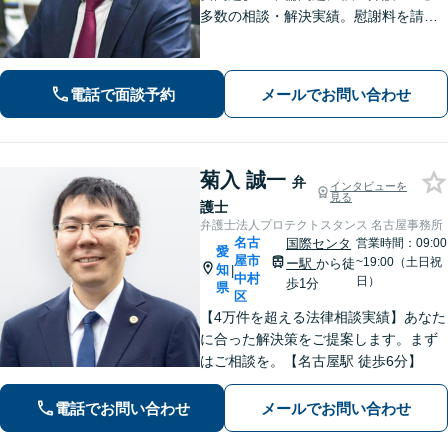
多数の相談・解決実績。慰謝料を請求
する側・された側、どちらも対応！
【交通事故】適切な損害賠償金を獲得
できるようサポートします【夜間・休
電話で面談予約
メールでお問い合わせ
日面談可】【完全個室】【名古屋駅7
分】
菊入 誠一
弁
インタビューを
見る
護士
弁護士法人プロテクトスタンス 名古屋事務所
名古
国際センタ
営業時間：09:00
愛
屋市
~19:00（土日祝
ー駅
から徒
知
|
中村
日）
歩1分
県
区
【4万件を超える法律相談実績】あなた
に合った解決策をご提案します。まず
はご相談を。【名古屋駅 徒歩6分】
電話でお問い合わせ
メールでお問い合わせ