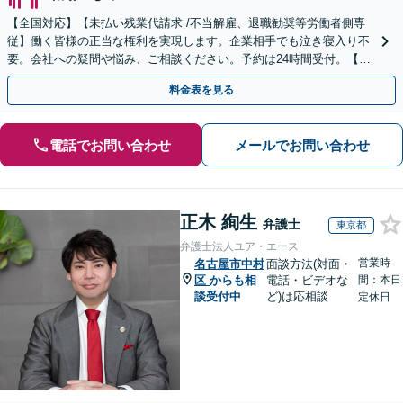
【全国対応】【未払い残業代請求 /不当解雇、退職勧奨等労働者側専
従】働く皆様の正当な権利を実現します。企業相手でも泣き寝入り不
要。会社への疑問や悩み、ご相談ください。予約は24時間受付。【初
回面談無料】【夜間・休日対応可】
料金表を見る
電話でお問い合わせ
メールでお問い合わせ
正木 絢生
弁護士
東京都
弁護士法人ユア・エース
営業時
名古屋市中村
面談方法(対面・
区
からも相
電話・ビデオな
間：本日
談受付中
ど)は応相談
定休日