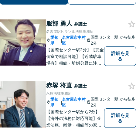
服部 勇人
弁護士
名古屋駅ヒラソル法律事務所
国際センター駅
から徒歩
愛知
名古屋市中村
|
県
区
2分
【国際センター駅2分】【完全
詳細を見
個室で相談可能】【近隣駐車
る
場有】相続・離婚分野に注力
しており、多角的にケースを
見ることができるように、相
続の専門家と呼ばれる税理士
赤塚 将直
弁護士
の登録もしています。頼れ
永原法律事務所
る、身近な法律事務所を目指
国際センター駅
から徒歩
愛知
名古屋市中村
|
しています。ぜひ、ご相談く
県
区
2分
ださい。
【国際センター駅から2分】
詳細を見
【海外の法務に対応可能】企
る
業法務、離婚・相続等の家事
事件、交通事故、債権回収、