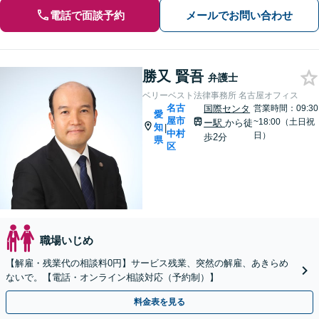
電話で面談予約
メールでお問い合わせ
勝又 賢吾
弁護士
ベリーベスト法律事務所 名古屋オフィス
名古
国際センタ
営業時間：09:30
愛
屋市
~18:00（土日祝
ー駅
から徒
知
|
中村
日）
歩2分
県
区
職場いじめ
【解雇・残業代の相談料0円】サービス残業、突然の解雇、あきらめ
ないで。【電話・オンライン相談対応（予約制）】
料金表を見る