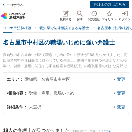
弁護士の方はこちら
ココナラへ
投稿する
探す
閲覧履歴
マイリスト
ログイン
ココナラ法律相談
愛知県で法律相談できる弁護士
名古屋市で法律相談
名古屋市中村区の職場いじめに強い弁護士
愛知県の名古屋市中村区で職場いじめに強い弁護士が18名見つかりました。初
回面談無料や休日面談に対応している弁護士、解決事例を持つ弁護士なども掲
載中。労働・雇用に関係する不当解雇や退職勧奨、内定取消等の細かな分野で
の絞り込み検索もでき便利です。特に小川総合法律特許事務所の塚本 智也弁護
士やベリーベスト法律事務所 名古屋オフィスの勝又 賢吾弁護士、ベリーベスト
エリア
愛知県、名古屋市中村区
変更
法律事務所 名古屋オフィスの大矢 麻木弁護士のプロフィール情報や弁護士費
用、強みなどが注目されています。『名古屋市中村区で土日や夜間に発生した
相談内容
労働・雇用、職場いじめ
変更
職場いじめのトラブルを今すぐに弁護士に相談したい』『職場いじめのトラブ
ル解決の実績豊富な近くの弁護士を検索したい』『初回相談無料で職場いじめ
を法律相談できる名古屋市中村区内の弁護士に相談予約したい』などでお困り
詳細条件
未選択
変更
の相談者さんにおすすめです。
18
人の弁護士が見つかりました
(検索結果について詳しくは
こちら
)