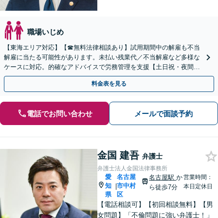
職場いじめ
【東海エリア対応】【☎︎無料法律相談あり】試用期間中の解雇も不当
解雇に当たる可能性があります。未払い残業代／不当解雇など多様な
ケースに対応。的確なアドバイスで労務管理を支援【土日祝・夜間対
応】【オンライン面談可】【完全個室】
料金表を見る
電話でお問い合わせ
メールで面談予約
金国 建吾
弁護士
弁護士法人金国法律事務所
愛
名古屋
名古屋駅
か
営業時間：
知
市中村
|
本日定休日
ら徒歩7分
県
区
【電話相談可】【初回相談無料】【男
女問題】「不倫問題に強い弁護士！」