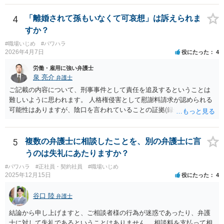
くなり全て弁護士が窓口となるため精神的な負担も軽くなるでしょ
う。
4
「離婚されて孫もいなくて可哀想」は訴えられま
すか？
#職場いじめ
#パワハラ
2026年4月7日
役にたった
4
労働・雇用に強い弁護士
泉 亮介
弁護士
ご記載の内容について、刑事事件として責任を追及するということは
難しいように思われます。 人格権侵害として慰謝料請求が認められる
可能性はありますが、陰口を言われていることの証拠(録音等)が必要と
なってくるため、こちらもハードルは高いかと思われます。
5
複数の弁護士に相談したことを、別の弁護士に言
うのは失礼にあたりますか？
#パワハラ
#正社員・契約社員
#職場いじめ
2025年12月15日
役にたった
4
谷口 陸
弁護士
結論から申し上げますと、ご相談者様の行為が迷惑であったり、弁護
士に対して失礼であるということはありません。 相談料を支払って相