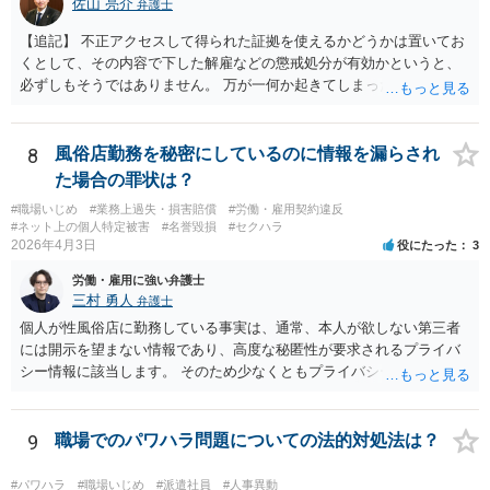
佐山 亮介
弁護士
【追記】 不正アクセスして得られた証拠を使えるかどうかは置いてお
くとして、その内容で下した解雇などの懲戒処分が有効かというと、
必ずしもそうではありません。 万が一何か起きてしまった場合は処分
の効力を争うことを第一に考えるのが良いでしょう。
8
風俗店勤務を秘密にしているのに情報を漏らされ
た場合の罪状は？
#職場いじめ
#業務上過失・損害賠償
#労働・雇用契約違反
#ネット上の個人特定被害
#名誉毀損
#セクハラ
2026年4月3日
役にたった
3
労働・雇用に強い弁護士
三村 勇人
弁護士
個人が性風俗店に勤務している事実は、通常、本人が欲しない第三者
には開示を望まない情報であり、高度な秘匿性が要求されるプライバ
シー情報に該当します。 そのため少なくともプライバシー権侵害にあ
たる可能性があります。 そのため、慰謝料請求を検討する事案かと思
われます。
9
職場でのパワハラ問題についての法的対処法は？
#パワハラ
#職場いじめ
#派遣社員
#人事異動