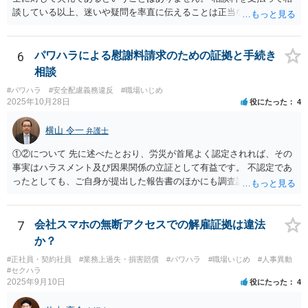
談している以上、迷いや疑問を率直に伝えることは正当な行為です。
一部の弁護士が不快な態度を示した理由としては、会社との紛争が既
に解決している中で個人を訴える案件は、法的・実務的にハードルが
高く、実益も乏しいと判断されやすいため、対応をためらう弁護士が
6
パワハラによる慰謝料請求のための証拠と手続き
多いという事情があります。ただし、それを理由に怒鳴ったり感情的
相談
に対応することは、適切とは言えません。 また、複数の弁護士に相談
#パワハラ
#安全配慮義務違反
#職場いじめ
すること自体も全く失礼ではありません。相性や考え方を見極めるた
2025年10月28日
役にたった
4
めに意見を聞くことは、ごく自然なことです。 本件は「法的に可能
か」と「お気持ちの整理」との間で悩まれている状況と拝察します。
横山 令一
弁護士
結果の見通しや実益を踏まえつつ、納得できる判断ができるよう、冷
静に話を聞いてくれる弁護士を選ばれることが大切だと思います。 少
①②について 先に述べたとおり、労災が首尾よく認定されれば、その
しでもご参考になれば幸いです。
事実はハラスメント及び因果関係の立証として有益です。 不認定であ
ったとしても、ご自身が提出した報告書のほかにも調査記録が残ると
思われますので、やはり立証上有益です。 よって、先に労災認定の申
請をしておくことをお勧めします。 ③について 「会社への請求を行わ
ない」という文言に上司個人を含むとは解釈しえませんので、お見込
7
会社スマホの無断アクセスでの解雇証拠は違法
みのとおり、上司個人への影響は考えられません。
か？
#正社員・契約社員
#業務上過失・損害賠償
#パワハラ
#職場いじめ
#人事異動
#セクハラ
2025年9月10日
役にたった
4