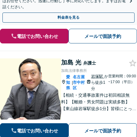
はお任せください。迅速に行動し丁寧に対応いたします。まずはお電
話ください。
料金表を見る
電話でお問い合わせ
メールで面談予約
加島 光
弁護士
加島法律事務所
岩塚駅
か
営業時間：09:00
愛
名古屋
~17:00（平日）
知
市中村
ら徒歩1
|
県
区
分
【相続・交通事故案件は初回相談無
料】【離婚・男女問題は実績多数】
【東山線岩塚駅徒歩1分】皆様にとって
身近な、敷居の低い弁護士を目指して
います。
電話でお問い合わせ
メールで面談予約