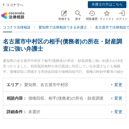
弁護士の方はこちら
ココナラへ
投稿する
探す
閲覧履歴
マイリスト
ログイン
ココナラ法律相談
愛知県で法律相談できる弁護士
名古屋市で法律相談
名古屋市中村区の相手(債務者)の所在・財産調
査に強い弁護士
愛知県の名古屋市中村区で相手(債務者)の所在・財産調査に強い弁護士が19名
見つかりました。初回面談無料や休日面談に対応している弁護士なども掲載
中。債権回収に関係する売掛金回収や債権回収代行、債権の時効中断等の細か
な分野での絞り込み検索もでき便利です。特に弁護士法人名古屋大光法律事務
所の森 洋子弁護士や加島法律事務所の加島 光弁護士、小川総合法律特許事務所
エリア
愛知県、名古屋市中村区
変更
の塚本 智也弁護士のプロフィール情報や弁護士費用、強みなどが注目されてい
ます。『名古屋市中村区で土日や夜間に発生した相手(債務者)の所在・財産調査
相談内容
債権回収、相手(債務者)の所在・財産調査
変更
のトラブルを今すぐに弁護士に相談したい』『相手(債務者)の所在・財産調査の
トラブル解決の実績豊富な近くの弁護士を検索したい』『初回相談無料で相手
(債務者)の所在・財産調査を法律相談できる名古屋市中村区内の弁護士に相談予
詳細条件
未選択
変更
約したい』などでお困りの相談者さんにおすすめです。