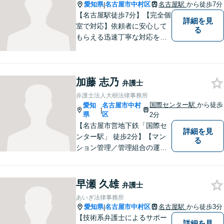
スを解消できるよう努めま
愛知県
名古屋市中村区
名古屋駅
から徒歩7分
|
す。
【名古屋駅徒歩7分】【完全個
詳細を見
室で対応】依頼者に安心して
る
もらえる迅速丁寧な対応をモ
ットーに日々精進。お気軽に
ご相談ください。
加藤 志乃
弁護士
弁護士法人大樹法律事務所
国際センター駅
から徒歩
愛知
名古屋市中村
|
県
区
2分
【名古屋市営地下鉄「国際セ
詳細を見
ンター駅」 徒歩2分】【マン
る
ション管理／管理組合の運営
支援／相続・遺言】皆さんの
お力になれるよう全力を尽く
します。法律問題でお困りの
早瀬 久雄
弁護士
方はお気軽にご相談くださ
あいぎ法律事務所
い。
愛知県
名古屋市中村区
名古屋駅
から徒歩3分
|
【技術系弁護士によるサポー
詳細を見