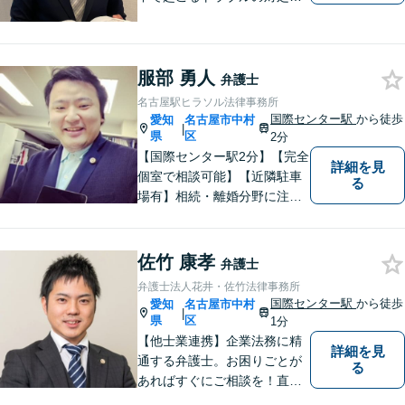
困ったら、いつでも、お気軽
にご相談にいらしてくださ
い。 あなたと一緒に、あなた
服部 勇人
にとって一番良い解決は何か
弁護士
を考え、最善の解決を目指し
名古屋駅ヒラソル法律事務所
ます。
国際センター駅
から徒歩
愛知
名古屋市中村
|
県
区
2分
【国際センター駅2分】【完全
詳細を見
個室で相談可能】【近隣駐車
る
場有】相続・離婚分野に注力
しており、多角的にケースを
見ることができるように、相
続の専門家と呼ばれる税理士
佐竹 康孝
弁護士
の登録もしています。頼れ
弁護士法人花井・佐竹法律事務所
る、身近な法律事務所を目指
国際センター駅
から徒歩
愛知
名古屋市中村
|
しています。ぜひ、ご相談く
県
区
1分
ださい。
【他士業連携】企業法務に精
詳細を見
通する弁護士。お困りごとが
る
あればすぐにご相談を！直面
している課題を解決し、明る