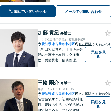
って問題解決を目指します。
電話でお問い合わせ
メールでお問い合わせ
加藤 貴紀
弁護士
よつば総合法律事務所 名古屋事務所
愛知県
名古屋市中村区
名古屋駅
から徒歩3分
|
【初回相談無料】【各得意分
詳細を見
野の弁護士が在籍～交通事
る
故、労働災害、債務整理、相
続、企業法務、不動産】【明
確な費用】
三輪 陽介
弁護士
弁護士法人TRUTH＆TRUST
愛知県
名古屋市中村区
名古屋駅
から徒歩0分
|
名古屋駅すぐ。初回相談料無
詳細を見
料。普段の生活、企業活動の
る
中で起こるトラブルの対処に