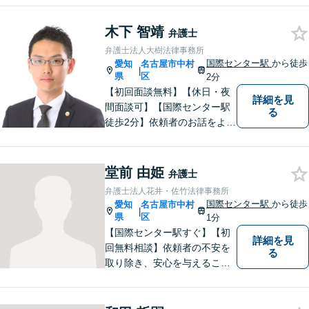
い未来へと導きます。既存事
務所には無いリーガルサービ
木下 智靖
弁護士
スを提供したいという思い
弁護士法人大樹法律事務所
で、日々挑戦してまいりま
国際センター駅
から徒歩
愛知
名古屋市中村
|
す。【土日夜間対応】
県
区
2分
【初回面談無料】【休日・夜
詳細を見
間面談可】【国際センター駅
る
徒歩2分】依頼者のお話をよく
伺い、望んでいらっしゃるこ
とは何かを考えてサポートさ
せていただきます。お一人で
堂前 由姫
弁護士
悩まず、まずはお気軽にご相
弁護士法人花井・佐竹法律事務所
談ください。
国際センター駅
から徒歩
愛知
名古屋市中村
|
県
区
1分
【国際センター駅すぐ】【初
詳細を見
回無料相談】依頼者の不安を
る
取り除き、安心を与えること
を第一に、依頼者の過去との
決別と新しい出発のお手伝い
をします。独自の専門家ネッ