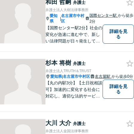
和田 哲嗣
弁護士
トワークを活かし、スムーズ
弁護士法人大樹法律事務所
な手続きに努めます。【ビデ
国際センター駅
から徒歩
愛知
名古屋市中村
|
オ面談可】
県
区
2分
【国際センター駅2分】社会の
詳細を見
変化が急速に進む中で、新し
る
い法律問題が日々発生してお
ります。中堅・中小企業が抱
える多様な問題に関して、依
頼者から相談を受け、最良の
杉本 将樹
弁護士
法的サービスを迅速に提供で
弁護士法人TRUTH＆TRUST
きるよう最善の努力をしま
愛知県
名古屋市中村区
名古屋駅
から徒歩0分
|
す。
【丸の内駅3分】【土日祝相談
詳細を見
可】加速的に変化する社会に
る
対応し、適切な法的サービス
を提供するため、法律分野の
みならず、あらゆる分野につ
いて日々研鑽に励んでおりま
大川 大介
す。依頼者様の抱える法律問
弁護士
題を解決し、いち早くストレ
弁護士法人金国法律事務所