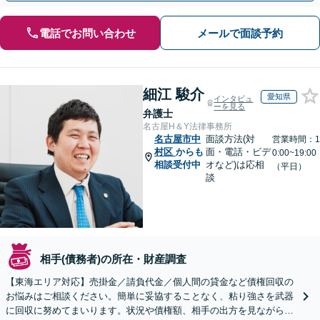
電話でお問い合わせ
メールで面談予約
細江 駿介
愛知県
インタビュ
ーを見る
弁護士
名古屋H＆Y法律事務所
名古屋市中
面談方法(対
営業時間：1
村区
からも
面・電話・ビデ
0:00~19:00
相談受付中
オなど)は応相
（平日）
談
相手(債務者)の所在・財産調査
【東海エリア対応】売掛金／請負代金／個人間の貸金など債権回収の
お悩みはご相談ください。簡単に妥協することなく、粘り強さを武器
に回収に努めてまいります。状況や債権額、相手の出方を見ながら、