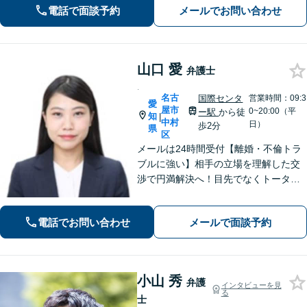
できるようサポートします【夜間・休
電話で面談予約
メールでお問い合わせ
日面談可】【完全個室】【名古屋駅7
分】
山口 愛
弁護士
.
名古
国際センタ
営業時間：09:3
愛
屋市
0~20:00（平
ー駅
から徒
知
|
中村
日）
歩2分
県
区
メールは24時間受付【離婚・不倫トラ
ブルに強い】相手の立場を理解した交
渉で円満解決へ！目先でなくトータル
で考え、大きなメリットを。【分割払
いOK】【休日・夜間面談・Web面談・
電話でお問い合わせ
メールで面談予約
出張相談可】刑事事件、交通事故にも
注力！【名古屋駅5分／岡崎周辺も対
応】
小山 秀
弁護
インタビューを見
る
士