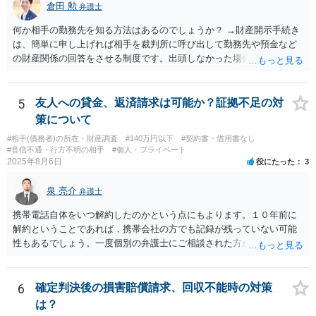
倉田 勲
弁護士
何か相手の勤務先を知る方法はあるのでしょうか？ →財産開示手続き
は、簡単に申し上げれば相手を裁判所に呼び出して勤務先や預金など
の財産関係の回答をさせる制度です。出頭しなかった場合や虚偽の回
答をした場合刑事罰の対象となります。したがって、財産開示手続き
で相手を呼び出して回答させることで勤務先を知ることができます。
財産開示手続きは確定判決があれば可能ですので、ご指摘のような請
5
友人への貸金、返済請求は可能か？証拠不足の対
求権がなければ利用できない制度というわけではありません。そのよ
策について
うな請求権がないと利用できないのは第三者に対する情報取得手続き
#相手(債務者)の所在・財産調査
#140万円以下
#契約書・借用書なし
というものです。
#音信不通・行方不明の相手
#個人・プライベート
2025年8月6日
役にたった
3
泉 亮介
弁護士
携帯電話自体をいつ解約したのかという点にもよります。１０年前に
解約ということであれば，携帯会社の方でも記録が残っていない可能
性もあるでしょう。一度個別の弁護士にご相談された方が良いかと思
われます。
6
確定判決後の損害賠償請求、回収不能時の対策
は？