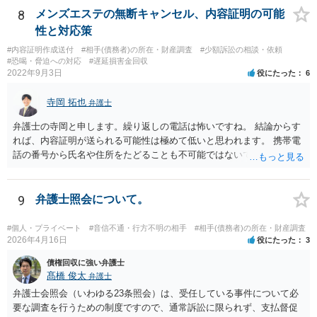
8
メンズエステの無断キャンセル、内容証明の可能
性と対応策
#内容証明作成送付
#相手(債務者)の所在・財産調査
#少額訴訟の相談・依頼
#恐喝・脅迫への対応
#遅延損害金回収
2022年9月3日
役にたった
6
寺岡 拓也
弁護士
弁護士の寺岡と申します。繰り返しの電話は怖いですね。 結論からす
れば、内容証明が送られる可能性は極めて低いと思われます。 携帯電
話の番号から氏名や住所をたどることも不可能ではないですが、発生
している「損害」がほとんどないに等しいと考えられます。 ですから
弁護士に依頼してそこまでしても結局のところ弁護士費用の方がかさ
み、費用倒れとなってしまいます。 おそらくはキャンセルされた腹い
9
弁護士照会について。
せとして一種の捨て台詞的に「弁護士」や「内容証明」という言葉を
使っているのでしょう。 可能性という言葉を使う以上、ゼロとは言え
#個人・プライベート
#音信不通・行方不明の相手
#相手(債務者)の所在・財産調査
ませんが、気に病む必要はないと思われます。
2026年4月16日
役にたった
3
債権回収に強い弁護士
髙橋 俊太
弁護士
弁護士会照会（いわゆる23条照会）は、受任している事件について必
要な調査を行うための制度ですので、通常訴訟に限られず、支払督促