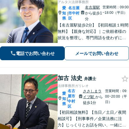
アルタス法律事務所
名古屋駅
営業時間：09:00
愛
名古屋
~18:00（平日）
知
市中村
から徒歩1
|
県
区
分
【名古屋駅徒歩2分】【初回相談１時間
無料】【親身な対応】｜ご依頼者様の
状況を整理し、専門用語を使わずに、
丁寧かつ分かりやすくご説明。【借金
問題（債務整理）】に強み。解決でき
電話でお問い合わせ
メールでお問い合わせ
るか悩む前にまずはご相談ください。
加古 法史
弁護士
法律事務所ガリレオ
名古
ささしまラ
営業時間：09:
愛
屋市
00~20:00（平
イブ駅
から
知
|
中村
日）
徒歩1分
県
区
【初回相談無料】【当日／土日／夜間
相談可】【刑事事件／企業法務に注
力】じっくりとお話を伺い、一緒にな