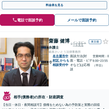
効果的な方法を臨機応変に対応いたします【土日祝対応可】
料金表を見る
電話で面談予約
メールで面談予約
齋藤 健博
東京都
インタビュ
ーを見る
弁護士
銀座さいとう法律事務所
名古屋市中
面談方法(対
営業時間：0
村区
からも
面・電話・ビデ
6:00~23:55
相談受付中
オなど)は応相
（平日）
談
相手(債務者)の所在・財産調査
【当日・休日・夜間相談可】債権をためない為の予防策と実際の回収