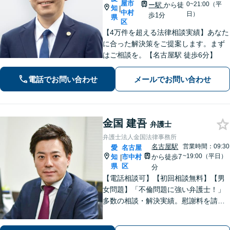
屋市
0~21:00（平
ー駅
から徒
知
|
中村
日）
歩1分
県
区
【4万件を超える法律相談実績】あなた
に合った解決策をご提案します。まず
はご相談を。【名古屋駅 徒歩6分】
電話でお問い合わせ
メールでお問い合わせ
金国 建吾
弁護士
弁護士法人金国法律事務所
名古屋駅
営業時間：09:30
愛
名古屋
~19:00（平日）
知
市中村
から徒歩7
|
県
区
分
【電話相談可】【初回相談無料】【男
女問題】「不倫問題に強い弁護士！」
多数の相談・解決実績。慰謝料を請求
する側・された側、どちらも対応！
【交通事故】適切な損害賠償金を獲得