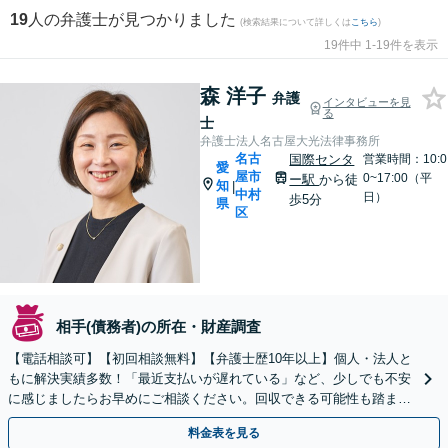
19
人の弁護士が見つかりました
(検索結果について詳しくは
こちら
)
19件中 1-19件を表示
森 洋子
弁護
インタビューを見
る
士
弁護士法人名古屋大光法律事務所
名古
国際センタ
営業時間：10:0
愛
屋市
0~17:00（平
ー駅
から徒
知
|
中村
日）
歩5分
県
区
相手(債務者)の所在・財産調査
【電話相談可】【初回相談無料】【弁護士歴10年以上】個人・法人と
もに解決実績多数！「最近支払いが遅れている」など、少しでも不安
に感じましたらお早めにご相談ください。回収できる可能性も踏まえ
てご提案します【名古屋駅10分】【休日・夜間相談可】
料金表を見る