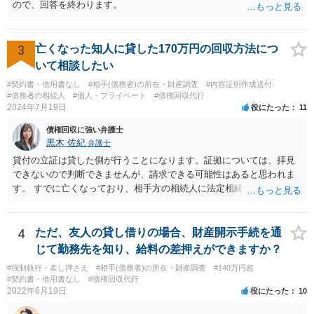
ので、回答を終わります。
3
亡くなった知人に貸した170万円の回収方法につ
いて相談したい
#契約書・借用書なし
#相手(債務者)の所在・財産調査
#内容証明作成送付
#債務者の相続人
#個人・プライベート
#債権回収代行
2024年7月19日
役にたった
11
債権回収に強い弁護士
黒木 佐紀
弁護士
貸付の立証は貸した側が行うことになります。証拠については、拝見
できないので判断できませんが、請求できる可能性はあると思われま
す。 すでに亡くなっており、相手方の相続人に法定相続分に応じて請
求していくことになりますが、相続人が相続放棄すると請求すること
が難しくなります。 お早めに相続人に請求していくか、それが難しい
場合は、弁護士に相談されるのがよろしいかと思います。
4
ただ、友人の貸し借りの場合、財産開示手続を通
じて勤務先を知り、給料の差押えができますか？
#強制執行・差し押さえ
#相手(債務者)の所在・財産調査
#140万円超
#契約書・借用書なし
#債権回収代行
2022年6月19日
役にたった
10