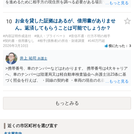
を進めるために相手方の現住所を調べる必要がある場面でも利用が検
討されます。 もっとも、いくつか注意点があります。まず、23条照会
は「住所調査だけ単体」で依頼するものではなく、支払督促申立てな
どの事件そのものを弁護士に依頼した上で、その事件処理の一環とし
10
お金を貸した証拠はあるが、借用書がありませ
て行う必要があります。また、23条照会をかければ必ず住所が判明す
ん。返済してもらうことは可能でしょうか？
るとは限りません。どの情報を手掛かりに、どこに照会するか、照会
#内容証明作成送付
#個人・プライベート
#音信不通・行方不明の相手
先が回答に応じるかによって結果は変わります。したがって、支払督
#契約書・借用書なし
#相手(債務者)の所在・財産調査
#140万円超
促の段階でも利用は可能だが、成功するかは事案次第ということにな
2026年3月10日
役にたった
3
ります。 まずは、相手について現在わかっている情報を整理して、弁
護士に「支払督促申立てを前提に住所調査もお願いしたい」と相談す
井上 祐司
弁護士
るのがよいと思われます。
>携帯番号、車のナンバーなどはわかります。 携帯番号は4大キャリア
へ、車のナンバーは陸運局又は軽自動車検査協会へ弁護士法23条に基
づく照会を行えば、 ・回線の契約者 ・車両の現在の名義人 は、分か
ります。 その交際相手が回線の実の契約者であったり、車両の実の名
義人であれば住所の特定につながりますが、 ・元彼・元カノ名義の回
線を使用している ・友人の車を借りたり名義残りのまま使用している
もっとみる
場合が稀にあり、この場合は照会しても住所の特定ができない場合も
しばしば存在します。 なお、貸金返還請求事件の受任を前提とせず弁
護士法23条照会のみを受任する弁護士は基本的にいないと思われま
す。
近くの市区町村を選び直す
名古屋市内