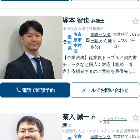
塚本 智也
弁護士
小川総合法律特許事務所
名古
国際センタ
営業時間：09:0
愛
屋市
0~17:00（平
ー駅
から徒
知
|
中村
日）
歩3分
県
区
【企業法務】従業員トラブル／契約書
チェックなど幅広く対応【相続・遺
言】依頼者さまのご意向を最優先した
戦い方！生前対策も
電話で面談予約
メールでお問い合わせ
菊入 誠一
弁
インタビューを
見る
護士
弁護士法人プロテクトスタンス 名古屋事務所
名古
国際センタ
営業時間：09:0
愛