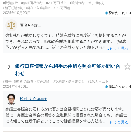
#投資詐欺
#債権回収代行
#200万円以上
#強制執行・差し押さえ
#相手(債務者)の所在・財産調査
#140万円超
2025年10月23日
役にたった
4
匿名A
弁護士
強制執行が成功しなくても、時効完成前に再度訴えを提起することが
でき、それによって、時効の完成を阻止することができます。（完成
予定がずっと先であれば、訴えの利益がないと却下されるので、その
点は注意してください。）再訴で勝訴できれば、その確定から１０年
になります。 手間であったり、忘れたり、諦めたりで情報が出回らな
いだけです。
7
銀行口座情報から相手の住所を照会可能か問い合
わせ
#相手(債務者)の所在・財産調査
#契約書・借用書なし
#140万円以下
2024年4月30日
役にたった
4
松村 大介
弁護士
弁護士会照会に応じるかは否かは金融機関ごとに対応が異なります。
仮に、弁護士会照会の回答を金融機関に拒否された場合でも、 弁護士
に依頼して住所不詳ということで訴訟提起をする方法もございます。
一度、弁護士にご相談された方がよろしいと思われます。