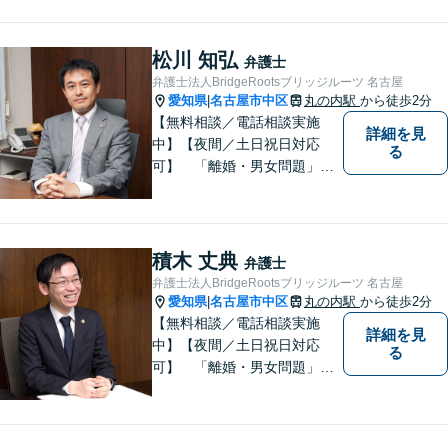
「相続」「債務整理」「刑事
事件」に注力しております。
弁護士と事務職員が力を合わ
松川 知弘
弁護士
せ、依頼者のみなさまに満足
弁護士法人BridgeRootsブリッジルーツ 名古屋
していただけるようサポート
愛知県
名古屋市中区
丸の内駅
から徒歩2分
|
いたします！
【無料相談／電話相談実施
詳細を見
中】【夜間／土日祝日対応
る
可】 「離婚・男女問題」
「交通事故」「労働問題」
「相続」「債務整理」「刑事
事件」に注力しております。
弁護士と事務職員が力を合わ
積木 丈典
弁護士
せ、依頼者のみなさまに満足
弁護士法人BridgeRootsブリッジルーツ 名古屋
していただけるようサポート
愛知県
名古屋市中区
丸の内駅
から徒歩2分
|
いたします！
【無料相談／電話相談実施
詳細を見
中】【夜間／土日祝日対応
る
可】 「離婚・男女問題」
「交通事故」「労働問題」
「相続」「債務整理」「刑事
事件」に注力しております。