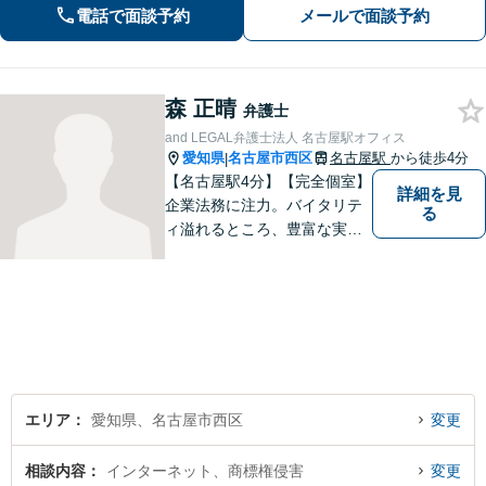
電話で面談予約
メールで面談予約
で休日・夜間面談可】
森 正晴
弁護士
and LEGAL弁護士法人 名古屋駅オフィス
愛知県
名古屋市西区
名古屋駅
から徒歩4分
|
【名古屋駅4分】【完全個室】
詳細を見
企業法務に注力。バイタリテ
る
ィ溢れるところ、豊富な実
績、気軽に相談できるところ
がアピールポイントです。お
悩みの方は是非ご相談くださ
い。
エリア
愛知県、名古屋市西区
変更
相談内容
インターネット、商標権侵害
変更