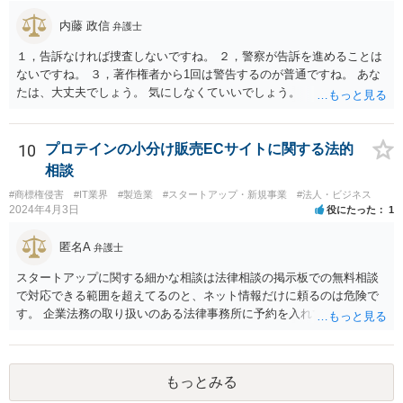
内藤 政信
弁護士
１，告訴なければ捜査しないですね。 ２，警察が告訴を進めることは
ないですね。 ３，著作権者から1回は警告するのが普通ですね。 あな
たは、大丈夫でしょう。 気にしなくていいでしょう。
10
プロテインの小分け販売ECサイトに関する法的
相談
#商標権侵害
#IT業界
#製造業
#スタートアップ・新規事業
#法人・ビジネス
2024年4月3日
役にたった
1
匿名A
弁護士
スタートアップに関する細かな相談は法律相談の掲示板での無料相談
で対応できる範囲を超えてるのと、ネット情報だけに頼るのは危険で
す。 企業法務の取り扱いのある法律事務所に予約を入れて、リーガル
リスクチェックの法務サービスのご依頼をされることをお勧め致しま
す。
もっとみる