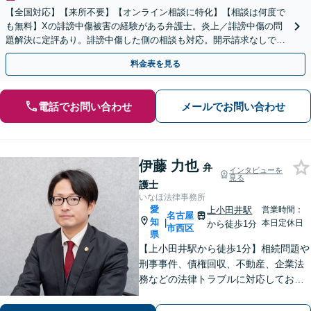
【全国対応】【来所不要】【オンライン相談に特化】【相談は何度で
も無料】Xの誹謗中傷被害の経験がある弁護士。炎上／誹謗中傷の問
題解決に定評あり。誹謗中傷した側の相談も対応。開示請求なしで本
人の特定ができる場合もあり。
料金表を見る
電話でお問い合わせ
メールでお問い合わせ
伊藤 力也
弁
インタビューを
見る
護士
いなほ法律事務所
愛
上小田井駅
営業時間：
名古屋
知
|
本日定休日
から徒歩1分
市西区
県
【上小田井駅から徒歩1分】相続問題や
刑事事件、債権回収、不動産、企業法
務などの法律トラブルに対応しており
ます。 些細なことでも遠慮なさらず
に、まずはご相談ください【事前予約