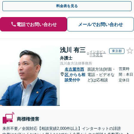
料請求／意見照会への対応】
料金表を見る
電話でお問い合わせ
メールでお問い合わせ
浅川 有三
東京都
インタビュ
ーを見る
弁護士
浅川倉方法律事務所
営業時
名古屋市西
面談方法(対面・
区
からも相
電話・ビデオな
間：本日
談受付中
ど)は応相談
定休日
商標権侵害
来所不要／全国対応【相談実績2,000件以上】インターネットの誹謗