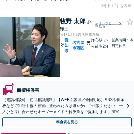
3件中 1-3件を表示
牧野 太郎
弁
インタビューを
見る
護士
牧野太郎経営法律事務所
愛
浄心駅
か
営業時間：本
名古屋
知
|
日定休日
ら徒歩2分
市西区
県
商標権侵害
【電話相談可／初回相談無料】【WEB面談可／全国対応】SNSや掲示
板などで誹謗中傷の被害に遭われた方は速やかにご相談ください。一
人ひとりに合わせたオーダーメイドの解決策をご提案します。加害者
側からのご相談も対応いたします【浄心駅2分】
料金表を見る