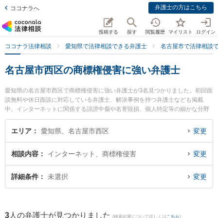
弁護士の方はこちら
ココナラへ
投稿する
探す
閲覧履歴
マイリスト
ログイン
ココナラ法律相談
愛知県で法律相談できる弁護士
名古屋市で法律相談
名古屋市西区の商標権侵害に強い弁護士
愛知県の名古屋市西区で商標権侵害に強い弁護士が3名見つかりました。初回面
談無料や休日面談に対応している弁護士、解決事例を持つ弁護士なども掲載
中。インターネットに関係する誹謗中傷や名誉毀損、個人特定等の細かな分野
での絞り込み検索もでき便利です。特に牧野太郎経営法律事務所の牧野 太郎弁
護士やいなほ法律事務所の伊藤 力也弁護士、and LEGAL弁護士法人 名古屋駅
エリア
愛知県、名古屋市西区
変更
オフィスの森 正晴弁護士のプロフィール情報や弁護士費用、強みなどが注目さ
れています。『名古屋市西区で土日や夜間に発生した商標権侵害のトラブルを
相談内容
インターネット、商標権侵害
変更
今すぐに弁護士に相談したい』『商標権侵害のトラブル解決の実績豊富な近く
の弁護士を検索したい』『初回相談無料で商標権侵害を法律相談できる名古屋
市西区内の弁護士に相談予約したい』などでお困りの相談者さんにおすすめで
詳細条件
未選択
変更
す。
3
人の弁護士が見つかりました
(検索結果について詳しくは
こちら
)