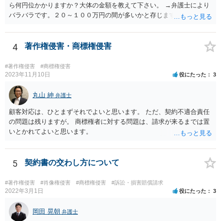
ら何円位かかりますか？大体の金額を教えて下さい。 →弁護士により
バラバラです。２０～１００万円の間が多いかと存じます。
4
著作権侵害・商標権侵害
#著作権侵害
#商標権侵害
2023年11月10日
役にたった
3
丸山 紳
弁護士
顧客対応は、ひとまずそれでよいと思います。 ただ、契約不適合責任
の問題は残りますが。 商標権者に対する問題は、請求が来るまでは置
いとかれてよいと思います。
5
契約書の交わし方について
#著作権侵害
#肖像権侵害
#商標権侵害
#訴訟・損害賠償請求
2022年3月1日
役にたった
3
岡田 晃朝
弁護士