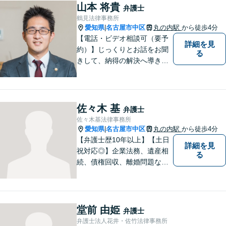
弁護士と事務職員が力を合わ
山本 将貴
弁護士
せ、依頼者のみなさまに満足
鶴見法律事務所
していただけるようサポート
愛知県
名古屋市中区
丸の内駅
から徒歩4分
|
いたします！
【電話・ビデオ相談可（要予
詳細を見
約）】じっくりとお話をお聞
る
きして、納得の解決へ導きま
す。事前の準備から、解決後
を見据えたアドバイスまで
【丸の内駅7分】
佐々木 基
弁護士
佐々木基法律事務所
愛知県
名古屋市中区
丸の内駅
から徒歩4分
|
【弁護士歴10年以上】【土日
詳細を見
祝対応◎】企業法務、遺産相
る
続、債権回収、離婚問題な
ど、幅広い分野での実績あ
り！トラブルを早期に解決し
て安心頂けるよう全力を尽く
します。お悩みの方はお気軽
堂前 由姫
弁護士
にご相談ください！
弁護士法人花井・佐竹法律事務所