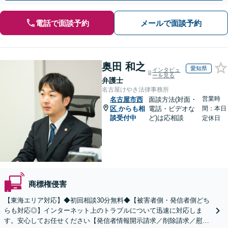
電話で面談予約
メールで面談予約
奥田 和之
愛知県
インタビュ
ーを見る
弁護士
名古屋けやき法律事務所
営業時
名古屋市西
面談方法(対面・
区
からも相
電話・ビデオな
間：本日
談受付中
ど)は応相談
定休日
商標権侵害
【東海エリア対応】◆初回相談30分無料◆【被害者側・発信者側どち
らも対応◎】インターネット上のトラブルについて迅速に対応しま
す。安心してお任せください【発信者情報開示請求／削除請求／慰謝