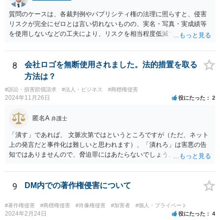
質問のケースは、各裁判例やパブリシティ権の法理に照らすと、侵害
リスクが完全にゼロとは言い切れないものの、実名・写真・実成績等
を使用しないなどの工夫により、リスクを相当程度低減できる設計に
なっているかと思います。 ただし、「野球ファンであれば元の選手を
推測できる」という点は、裁判で争われた場合に「専ら顧客吸引力の
利用を目的とする」と判断される余地を残すため、一定の注意が必要
8
会社ロゴを無断使用されました。法的措置を取る
です。 また、広告収益の有無は、侵害判断に一定の影響を与える可能
方法は？
性がありますが、決定的要因ではありません。 パブリシティ権侵害の
#訴訟・損害賠償請求
#法人・ビジネス
#商標権侵害
成否は、主に「専ら顧客吸引力の利用を目的とするか」という点で判
2024年11月26日
役にたった
2
断されます。広告収益があることは「商業的目的」を強く示す要素で
すが、それだけで直ちに侵害となるわけではありません。完全無償・
匿名A
弁護士
非営利であれば「表現の自由」「創作物」としての側面が強く評価さ
れる可能性があります。一方、広告収益がある場合は「商業利用」と
「潰す」であれば、 文脈次第ではというところですが（ただ、ネット
しての色彩が強まり、リスクが高まる可能性があります。 公開前に変
上の発言だと事件化は難しいと思われます）、「潰れろ」は害悪の告
更・確認しておく事項については、公開の場でアドバイスするにも限
知ではありませんので、脅迫罪にはあたらないでしょう。 もっとも、
界があるかと思うので、資料等を持参の上、弁護士に相談されること
「潰れろ」という発言については、脅迫罪ではないにしても、 権利侵
も一つかと存じます。
害として法的措置をとれる可能性はあります。
9
DM内での著作権侵害について
#著作権侵害
#商標権侵害
#肖像権侵害
#加害者
#個人・プライベート
2024年2月24日
役にたった
4