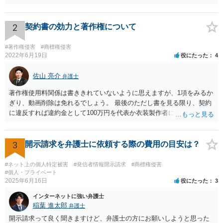
り、刑事責任を問われるかは、内容等によりますが、警察が被害届を
受理すると、取調べ等の捜査が行われる可能性があります。 そして、
刑事責任を軽くするためには、被害弁償等を行う必要があります。 今
2
契約書の効力と著作権について
後の対応としては、まずは、弁護士に相談するのが良いと思います。
#著作権侵害
#商標権侵害
2022年6月19日
役にたった
4
佐山 亮介
弁護士
著作権使用料関係は書ききれていないように思えますが、1項をみるか
ぎり、動画削除は免れるでしょう。 最後のただし書を見る限り、契約
に違反すれば違約金として100万円を代表か衣装製作者に請求できると
思います。 ただ、どの時点を契約違反とするかは、契約書の読み方と
しては少しはっきりしないように思います。 こちらからどの時点で打
って出るかはこちらに都合よく契約書を解釈して決めて良いと思いま
3
開示請求を弁護士に依頼する際の費用の目安は？
すが、裁判にもつれ込んだ場合、第三者の目から見て客観的にも条件
が守られないとはっきり言えるのは相手が削除請求をしたことが記録
#ネット上の個人特定被害
#発信者情報開示請求
#商標権侵害
上はっきりするとき（例えばYouTubeへの通報などにより動画を削除
#個人・プライベート
2025年6月16日
役にたった
3
させた時）となるかも知れません。 以上を前提に、まずは動画の配信
は合意に基づく正当な権利だと主張し、相手が反論や削除請求の通
インターネットに強い弁護士
報・裁判等をしてきたら弁護士に依頼して対応するとよいと考えま
稲葉 進太郎
弁護士
す。
開示請求って良く聞きますけど、弁護士の方にお願いしようと思った