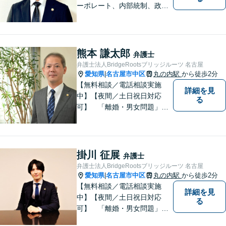
ーポレート、内部統制、政策
渉外、資金調達、ブロックチ
ェーン、Web3.0分野、航空・
宇宙）、消費者被害、相続な
ど。個人・法人問わず、初め
熊本 謙太郎
弁護士
ての方でもまずはご相談下さ
弁護士法人BridgeRootsブリッジルーツ 名古屋
い。【ビデオ面談・メール相
愛知県
名古屋市中区
丸の内駅
から徒歩2分
|
談対応】
【無料相談／電話相談実施
詳細を見
中】【夜間／土日祝日対応
る
可】 「離婚・男女問題」
「交通事故」「労働問題」
「相続」「債務整理」「刑事
事件」に注力しております。
弁護士と事務職員が力を合わ
掛川 征展
弁護士
せ、依頼者のみなさまに満足
弁護士法人BridgeRootsブリッジルーツ 名古屋
していただけるようサポート
愛知県
名古屋市中区
丸の内駅
から徒歩2分
|
いたします！
【無料相談／電話相談実施
詳細を見
中】【夜間／土日祝日対応
る
可】 「離婚・男女問題」
「交通事故」「労働問題」