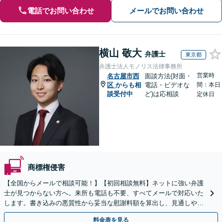
電話でお問い合わせ
メールでお問い合わせ
横山 敬大
弁護士
東京都
弁護士法人モノリス法律事務所
営業時
名古屋市西
面談方法(対面・
区
からも相
電話・ビデオな
間：本日
談受付中
ど)は応相談
定休日
商標権侵害
【全国からメールで相談可能！】【初回相談無料】ネットに強い弁護
士が見つからない方へ。来所も電話も不要、すべてメールで対応いた
します。書き込みの悪質性から妥当な慰謝料額を算出し、見通しや費
用面のリスクも包み隠さずお伝えしサポートします。
料金表を見る