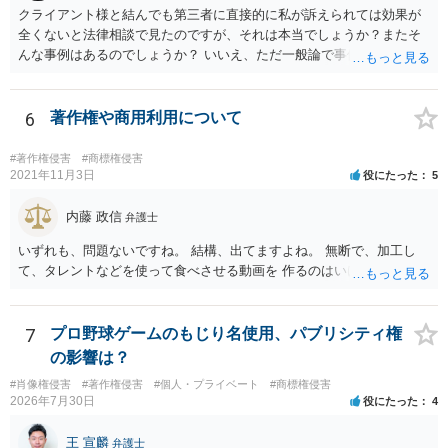
クライアント様と結んでも第三者に直接的に私が訴えられては効果が
全くないと法律相談で見たのですが、それは本当でしょうか？またそ
んな事例はあるのでしょうか？ いいえ、ただ一般論で事例は分かりま
せん。
6
著作権や商用利用について
#著作権侵害
#商標権侵害
2021年11月3日
役にたった
5
内藤 政信
弁護士
いずれも、問題ないですね。 結構、出てますよね。 無断で、加工し
て、タレントなどを使って食べさせる動画を 作るのはいけませんが。
7
プロ野球ゲームのもじり名使用、パブリシティ権
の影響は？
#肖像権侵害
#著作権侵害
#個人・プライベート
#商標権侵害
2026年7月30日
役にたった
4
王 宣麟
弁護士