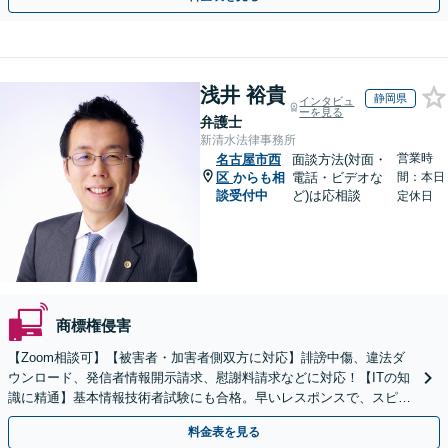
浅井 裕貴
静岡県
インタビュ
ーを見る
弁護士
新清水法律事務所
営業時
名古屋市西
面談方法(対面・
区
からも相
電話・ビデオな
間：本日
談受付中
ど)は応相談
定休日
商標権侵害
【Zoom相談可】【被害者・加害者側双方に対応】誹謗中傷、違法ダ
ウンロード、発信者情報開示請求、慰謝料請求などに対応！【ITの知
識に精通】基本情報技術者試験にも合格。早いレスポンスで、スピー
ド感を持って対応します。【Torrentの相談◎】
料金表を見る