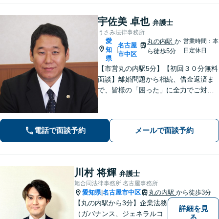
宇佐美 卓也
弁護士
うさみ法律事務所
愛
丸の内駅
か
営業時間：本
名古屋
知
|
日定休日
ら徒歩5分
市中区
県
【市営丸の内駅5分】【初回３０分無料
面談】離婚問題から相続、借金返済ま
で、皆様の「困った」に全力でご対
応。法テラスも可能です！税理士/司法
書士/行政書士と連携し、スムーズな手
続きをサポート。話しやすい弁護士で
電話で面談予約
メールで面談予約
す。まずはお気軽にご相談を！
川村 将輝
弁護士
旭合同法律事務所 名古屋事務所
愛知県
名古屋市中区
丸の内駅
から徒歩3分
|
【丸の内駅から3分】企業法務
詳細を見
（ガバナンス、ジェネラルコ
る