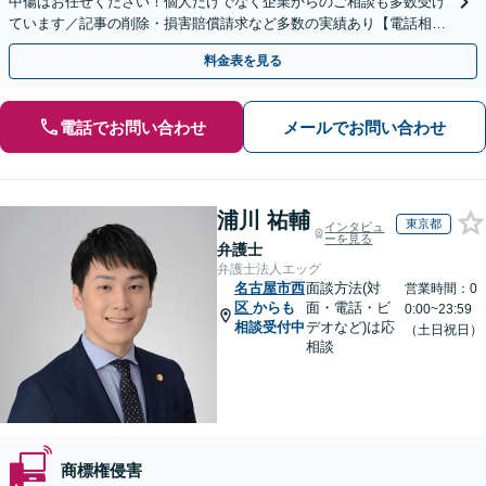
中傷はお任せください！個人だけでなく企業からのご相談も多数受け
ています／記事の削除・損害賠償請求など多数の実績あり【電話相談
可】【初回相談無料】【夜間休日面談可】
料金表を見る
電話でお問い合わせ
メールでお問い合わせ
浦川 祐輔
東京都
インタビュ
ーを見る
弁護士
弁護士法人エッグ
名古屋市西
面談方法(対
営業時間：0
区
からも
面・電話・ビ
0:00~23:59
相談受付中
デオなど)は応
（土日祝日）
相談
商標権侵害