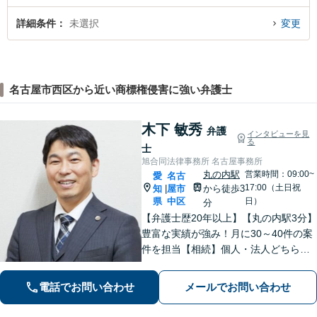
詳細条件
未選択
変更
名古屋市西区から近い商標権侵害に強い弁護士
木下 敏秀
弁護
インタビューを見
る
士
旭合同法律事務所 名古屋事務所
丸の内駅
営業時間：09:00~
愛
名古
17:00（土日祝
知
屋市
から徒歩3
|
県
中区
日）
分
【弁護士歴20年以上】【丸の内駅3分】
豊富な実績が強み！月に30～40件の案
件を担当【相続】個人・法人どちらの
相談もお任せください【借金問題】双
方ともに納得する解決を目指します
電話でお問い合わせ
メールでお問い合わせ
【離婚問題】他士業と連携し多角的な
サービスを提供【初回面談無料】