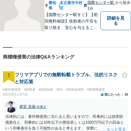
国際センター駅
から徒歩
愛知
名古屋市中村
|
県
区
1分
【国際センター駅すぐ】【初
詳細を見
回無料相談】依頼者の不安を
る
取り除き、安心を与えること
を第一に、依頼者の過去との
決別と新しい出発のお手伝い
をします。独自の専門家ネッ
トワークを活かし、スムーズ
商標権侵害の法律Q&Aランキング
な手続きに努めます。【ビデ
オ面談可】
1
フリマアプリでの無断転載トラブル、法的リスク
と対応策
#著作権侵害
#加害者
#知的財産・特許
#売掛金回収
#商標権侵害
2021年11月7日
役にたった
35
鹿室 辰義
弁護士
法律的には、著作権侵害に当たると思いますので、民事的には損害賠
償責任と、刑事的には10年以下の懲役若しくは1000万円以下の罰金と
いう刑事責任を負う可能性があると考えます。 実際に、裁判になった