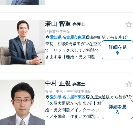
社と粘り強く交渉。死亡事故
の対応実績豊富。【スタート
アップ支援に注力】最良の経
若山 智重
営判断ができるよう、法的側
弁護士
面からバックアップします
法律事務所光琳
【電話相談可】【オンライン
愛知県
名古屋市東区
新栄町駅
から徒歩1分
|
面談対応】
💬初回相談0円🪴モダンな空間
詳細を見
で、リラックスしてご相談で
る
きます🪴【離婚・男女問題】
不倫の慰謝料請求や財産分与
など。「私、離婚するのか
も」と思った時点でお早めに
中村 正俊
ご相談ください。明るい未来
弁護士
に向け一緒に歩んでいきまし
安藤・中尾・中村法律事務所
ょう【相続の相談にも対応】
愛知県
名古屋市東区
久屋大通駅
から徒歩7分
|
【久屋大通駅から徒歩7分】離
詳細を見
婚・男女問題／インターネッ
る
ト／不動産・住まいの問題に
注力しております。依頼者さ
まのお悩みをしっかりとヒア