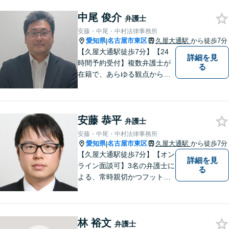
リングし、これまで得た知見
中尾 俊介
をもとに柔軟に対応いたしま
弁護士
す。まずはご相談ください。
安藤・中尾・中村法律事務所
【土日祝、夜間の相談可】
愛知県
名古屋市東区
久屋大通駅
から徒歩7分
|
【久屋大通駅徒歩7分】【24
詳細を見
時間予約受付】複数弁護士が
る
在籍で、あらゆる観点から丁
寧にサポート。他士業連携で
スムーズな手続きが叶いま
す。法律問題でお困りの方
安藤 恭平
は、一度ご相談ください。
弁護士
【当日・休日・夜間相談可】
安藤・中尾・中村法律事務所
愛知県
名古屋市東区
久屋大通駅
から徒歩7分
|
【久屋大通駅徒歩7分】【オン
詳細を見
ライン面談可】3名の弁護士に
る
よる、常時親切かつフットワ
ークの軽い対応をいたしま
す。借金・相続・インターネ
ット問題はお任せください。
林 裕文
隣接士業や不動産会社との緊
弁護士