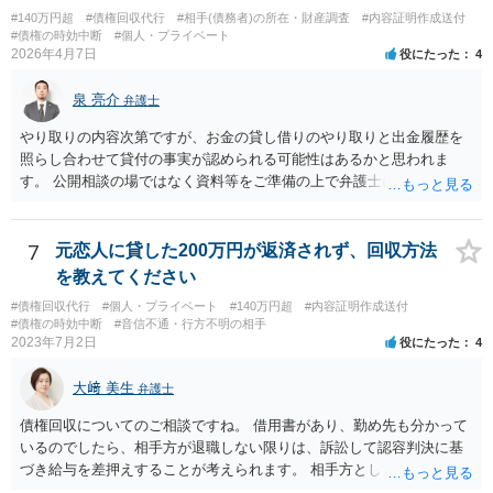
#140万円超
#債権回収代行
#相手(債務者)の所在・財産調査
#内容証明作成送付
#債権の時効中断
#個人・プライベート
2026年4月7日
役にたった
4
泉 亮介
弁護士
やり取りの内容次第ですが、お金の貸し借りのやり取りと出金履歴を
照らし合わせて貸付の事実が認められる可能性はあるかと思われま
す。 公開相談の場ではなく資料等をご準備の上で弁護士に個別相談さ
れると良いでしょう。
7
元恋人に貸した200万円が返済されず、回収方法
を教えてください
#債権回収代行
#個人・プライベート
#140万円超
#内容証明作成送付
#債権の時効中断
#音信不通・行方不明の相手
2023年7月2日
役にたった
4
大﨑 美生
弁護士
債権回収についてのご相談ですね。 借用書があり、勤め先も分かって
いるのでしたら、相手方が退職しない限りは、訴訟して認容判決に基
づき給与を差押えすることが考えられます。 相手方としては上記のと
おり差押えまでされる懸念がありますので、交渉で分割払いの示談で