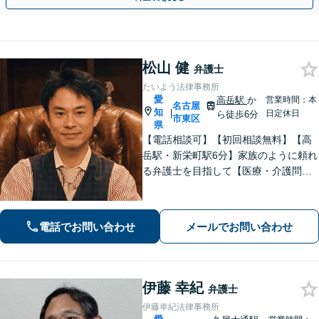
松山 健
弁護士
たいよう法律事務所
愛
高岳駅
か
営業時間：本
名古屋
知
|
日定休日
ら徒歩6分
市東区
県
【電話相談可】【初回相談無料】【高
岳駅・新栄町駅6分】家族のように頼れ
る弁護士を目指して【医療・介護問
題】医療事故の経験豊富。慰謝料請
求、事故調査など対応【不動産・住ま
い】不動産は高額な財産が関わる問
電話でお問い合わせ
メールでお問い合わせ
題。関連士業と連携し、円滑な解決を
目指します
伊藤 幸紀
弁護士
伊藤幸紀法律事務所