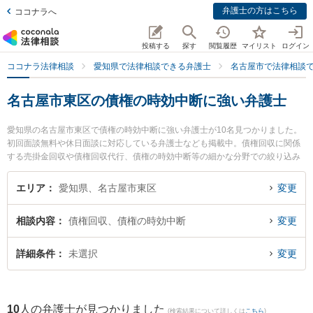
弁護士の方はこちら
ココナラへ
投稿する
探す
閲覧履歴
マイリスト
ログイン
ココナラ法律相談
愛知県で法律相談できる弁護士
名古屋市で法律相談
名古屋市東区の債権の時効中断に強い弁護士
愛知県の名古屋市東区で債権の時効中断に強い弁護士が10名見つかりました。
初回面談無料や休日面談に対応している弁護士なども掲載中。債権回収に関係
する売掛金回収や債権回収代行、債権の時効中断等の細かな分野での絞り込み
検索もでき便利です。特にたいよう法律事務所の松山 健弁護士や伊藤幸紀法律
事務所の伊藤 幸紀弁護士、河村法律事務所の河村 潔俊弁護士のプロフィール情
エリア
愛知県、名古屋市東区
変更
報や弁護士費用、強みなどが注目されています。『名古屋市東区で土日や夜間
に発生した債権の時効中断のトラブルを今すぐに弁護士に相談したい』『債権
相談内容
債権回収、債権の時効中断
変更
の時効中断のトラブル解決の実績豊富な近くの弁護士を検索したい』『初回相
談無料で債権の時効中断を法律相談できる名古屋市東区内の弁護士に相談予約
したい』などでお困りの相談者さんにおすすめです。
詳細条件
未選択
変更
10
人の弁護士が見つかりました
(検索結果について詳しくは
こちら
)