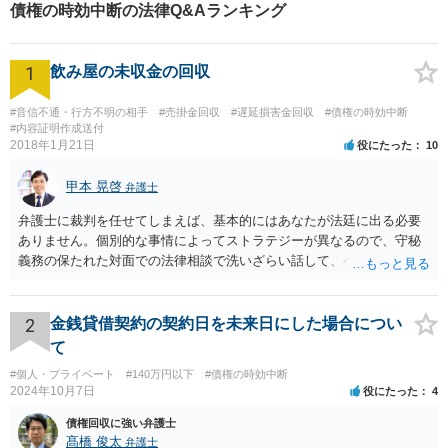
債権の時効中断の法律Q&Aランキング
1
飲み屋の未収金の回収
#音信不通・行方不明の相手
#売掛金回収
#遅延損害金回収
#債権の時効中断
#内容証明作成送付
2018年1月21日
役にたった
10
甲本 晃啓
弁護士
弁護士に裁判を任せてしまえば、基本的にはあなたが法廷に出る必要
ありません。個別的な事情によってストラテジーが異なるので、守秘
義務の保たれた対面での法律相談で洗いざらい話して、ベストな方法
を検討してもらってください。
2
金銭貸借契約の契約日を未来日にした場合につい
て
#個人・プライベート
#140万円以下
#債権の時効中断
2024年10月7日
役にたった
4
債権回収に強い弁護士
髙橋 俊太
弁護士