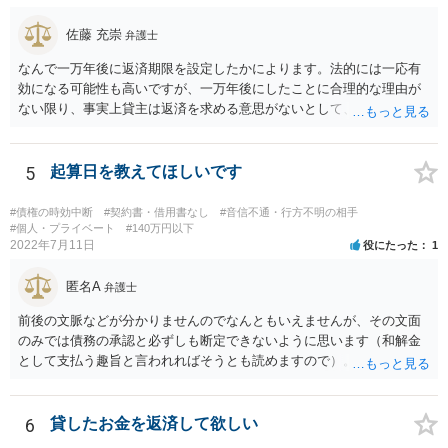
佐藤 充崇
弁護士
なんで一万年後に返済期限を設定したかによります。法的には一応有
効になる可能性も高いですが、一万年後にしたことに合理的な理由が
ない限り、事実上貸主は返済を求める意思がないとして、消費貸借契
約の成立を否定し贈与契約であるとする可能性も高いです。脱税など
に悪用される可能性もあるので。
5
起算日を教えてほしいです
#債権の時効中断
#契約書・借用書なし
#音信不通・行方不明の相手
#個人・プライベート
#140万円以下
2022年7月11日
役にたった
1
匿名A
弁護士
前後の文脈などが分かりませんのでなんともいえませんが、その文面
のみでは債務の承認と必ずしも断定できないように思います（和解金
として支払う趣旨と言われればそうとも読めますので）。 個別具体的
な事実関係に入り込みますと個々の証拠を見ないことには判断しづら
いところがございますので、これまでの電話内容やメールの文面、訴
訟の経過に関する記録等を持って近隣の弁護士にご相談された方がよ
6
貸したお金を返済して欲しい
ろしいかと存じます。