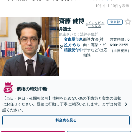
10件中 1-10件を表示
齋藤 健博
東京都
インタビュ
ーを見る
弁護士
銀座さいとう法律事務所
名古屋市東
面談方法(対
営業時間：0
区
からも
面・電話・ビ
6:00~23:55
相談受付中
デオなど)は応
（土日祝日）
相談
債権の時効中断
【当日・休日・夜間相談可】債権をためない為の予防策と実際の回収
はお任せください。迅速に行動し丁寧に対応いたします。まずはお電
話ください。
料金表を見る