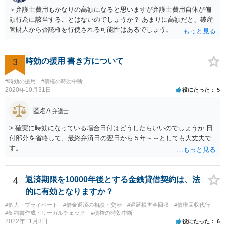
＞弁護士費用もかなりの高額になると思いますが弁護士費用自体が偏
頗行為に該当することはないのでしょうか？ あまりに高額だと、破産
管財人から否認権を行使される可能性はあるでしょう。 ＞このレベル
の事案でも法テラスで対応してもらえるものでしょうか？ 【友人に安
定した収入があります】とのことなので、法テラスの利用は難しいと
思われます。 此方での当方回答は以上となりますが、参考になれば幸
3
時効の援用 書き方について
いです。
#時効の援用
#債権の時効中断
2020年10月31日
役にたった
5
匿名A
弁護士
> 確実に時効になっている場合日付はどうしたらいいのでしょうか 日
付部分を省略して、最終弁済日の翌日から５年～～としても大丈夫で
す。
4
返済期限を10000年後とする金銭貸借契約は、法
的に有効となりますか？
#個人・プライベート
#借金返済の相談・交渉
#遅延損害金回収
#債権回収代行
#契約書作成・リーガルチェック
#債権の時効中断
2022年11月3日
役にたった
6