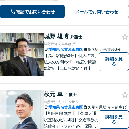
明します。平穏な日常を取り戻すた
め、まずは気軽にご相談ください。
電話でお問い合わせ
メールでお問い合わせ
【土日祝対応可、夜間対応可】【オン
ライン対応可】
城野 雄博
弁護士
城野総合法律事務所
愛知県
名古屋市東区
高岳駅
から徒歩3分
|
【高岳駅徒歩3分】個人の方、
詳細を見
法人の方問わず、幅広い問題
る
に対応【土日祝対応可能】
秋元 卓
弁護士
弁護士法人ブロッサム
愛知県
名古屋市東区
久屋大通駅
から徒歩1分
|
【初回相談無料】【久屋大通
詳細を見
駅直結のビル4階】交通事故の
る
賠償金アップのため、保険会