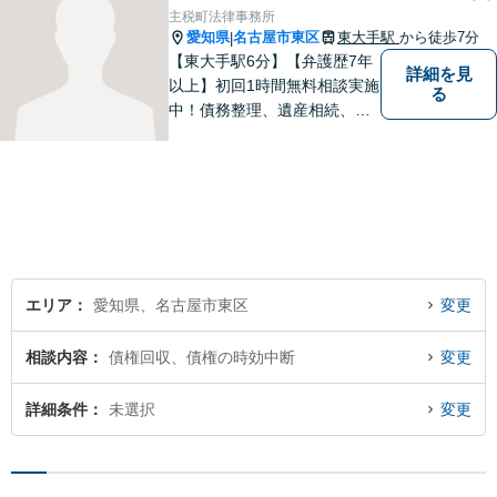
密な連携を実現！【初回相談
主税町法律事務所
無料】
愛知県
名古屋市東区
東大手駅
から徒歩7分
|
【東大手駅6分】【弁護歴7年
詳細を見
以上】初回1時間無料相談実施
る
中！債務整理、遺産相続、離
婚分野で実績多数の弁護士。
地域の皆様に寄り添い、明る
い未来を目指し尽力します。
まずはお気軽にご相談くださ
い！【駐車場近く】
エリア
愛知県、名古屋市東区
変更
相談内容
債権回収、債権の時効中断
変更
詳細条件
未選択
変更