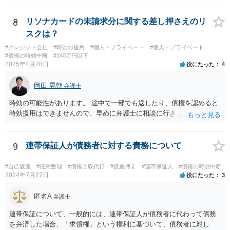
まとまる可能性もあると思います。 借用書などの記録をもって弁護士
にご相談されることをおすすめします。
8
リソナカードの未請求分に関する差し押さえのリ
スクは？
#クレジット会社
#時効の援用
#個人・プライベート
#個人・プライベート
#債権の時効中断
#140万円以下
2025年4月28日
役にたった
4
岡田 晃朝
弁護士
時効の可能性があります。 途中で一部でも返したり、債権を認めると
時効援用はできませんので、早めに弁護士に相談に行きましょう。
9
連帯保証人が債務者に対する責務について
#自己破産
#任意整理
#債権回収代行
#仮差押え
#連帯保証人
#債権の時効中断
2024年7月27日
役にたった
3
匿名A
弁護士
連帯保証について、一般的には、連帯保証人が債務者に代わって債務
を弁済した場合、「求償権」という権利に基づいて、債務者に対し