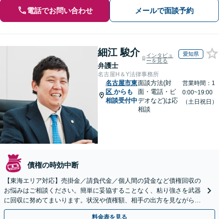
電話でお問い合わせ
メールで面談予約
細江 駿介
愛知県
インタビュ
ーを見る
弁護士
名古屋H＆Y法律事務所
名古屋市東
面談方法(対
営業時間：1
区
からも
面・電話・ビ
0:00~19:00
相談受付中
デオなど)は応
（土日祝日）
相談
債権の時効中断
【東海エリア対応】売掛金／請負代金／個人間の貸金など債権回収の
お悩みはご相談ください。簡単に妥協することなく、粘り強さを武器
に回収に努めてまいります。状況や債権額、相手の出方を見ながら、
効果的な方法を臨機応変に対応いたします【土日祝対応可】
料金表を見る