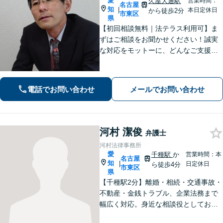
愛
久屋大通駅
営業時間：
名古屋
知
|
本日定休日
から徒歩2分
市東区
県
【初回相談無料｜法テラス利用可】ま
ずはご相談をお聞かせください！誠実
な対応をモットーに、どんなご支援が
出来るか提案いたします。注力分野以
外でもご相談対応可能。事前のご予約
で電話相談も対応いたしますので、お
電話でお問い合わせ
メールでお問い合わせ
気軽にお問合せください【久屋大通駅2
分】
河村 潔俊
弁護士
河村法律事務所
愛
千種駅
か
営業時間：本
名古屋
知
|
日定休日
ら徒歩4分
市東区
県
【千種駅2分】離婚・相続・交通事故・
不動産・金銭トラブル、企業法務まで
幅広く対応。身近な相談役としてお悩
みをじっくり伺い、わかりやすくご説