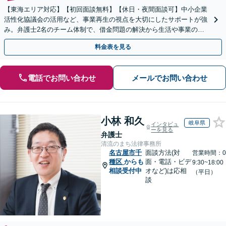
【東海エリア対応】【初回面談無料】【休日・夜間面談可】中小企業
活性化協議会の活用など、事業再生の視点を大切にしたサポートが強
み。弁護士2名のチーム体制で、借金問題の解決から生活や事業の立
て直しまで丁寧に寄り添います。【法人・個人】
料金表を見る
電話でお問い合わせ
メールでお問い合わせ
小林 和久
岐阜県
インタビュ
ーを見る
弁護士
清流のまち法律事務所
名古屋市千
面談方法(対
営業時間：0
種区
からも
面・電話・ビデ
9:30~18:00
相談受付中
オなど)は応相
（平日）
談