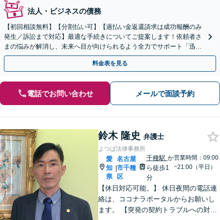
法人・ビジネスの債務
【初回相談無料】【分割払い可】【過払い金返還請求は成功報酬のみ
発生／訴訟まで対応】最適な手続きについてご提案します！依頼者さ
まの悩みが解消し、未来へ目が向けられるよう全力でサポート「迅速
丁寧な対応で、信頼関係を重視」【夜間相談可（要相談）】
料金表を見る
電話でお問い合わせ
メールで面談予約
鈴木 隆史
弁護士
よつば法律事務所
千種駅
か
営業時間：09:00
愛
名古屋
~21:00（平日）
知
市千種
ら徒歩1
|
県
区
分
【休日対応可能。】 休日夜間の電話連
絡は、ココナラポータルからお願いし
ます。 【突発の契約トラブルへの対応