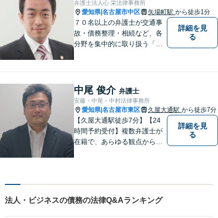
弁護士法人心 栄法律事務所
【電話相談可】【オンライン
愛知県
名古屋市中区
矢場町駅
から徒歩1分
|
面談対応】
７０名以上の弁護士が交通事
詳細を見
故・債務整理・相続など、各
る
分野を集中的に取り扱う「分
野担当制」とすることで、ご
依頼者様に高品質・低コスト
でのリーガルサービスを提供
できるよう努めております。
中尾 俊介
弁護士
安藤・中尾・中村法律事務所
愛知県
名古屋市東区
久屋大通駅
から徒歩7分
|
【久屋大通駅徒歩7分】【24
詳細を見
時間予約受付】複数弁護士が
る
在籍で、あらゆる観点から丁
寧にサポート。他士業連携で
スムーズな手続きが叶いま
す。法律問題でお困りの方
は、一度ご相談ください。
【当日・休日・夜間相談可】
法人・ビジネスの債務の法律Q&Aランキング