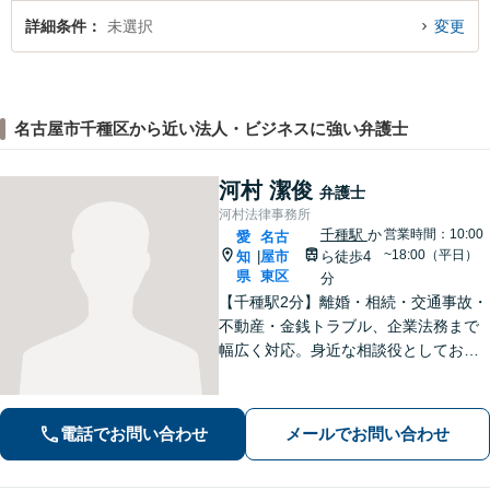
詳細条件
未選択
変更
名古屋市千種区から近い法人・ビジネスに強い弁護士
河村 潔俊
弁護士
河村法律事務所
千種駅
か
営業時間：10:00
愛
名古
~18:00（平日）
知
屋市
ら徒歩4
|
県
東区
分
【千種駅2分】離婚・相続・交通事故・
不動産・金銭トラブル、企業法務まで
幅広く対応。身近な相談役としてお悩
みをじっくり伺い、わかりやすくご説
明します。平穏な日常を取り戻すた
め、まずは気軽にご相談ください。
電話でお問い合わせ
メールでお問い合わせ
【土日祝対応可、夜間対応可】【オン
ライン対応可】