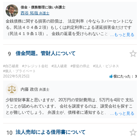
した方がよいと思います（弁護士費用の援助も馬鹿にならない金額で
借金・債務整理に強い弁護士
すが、それによって共有持分を取得できる可能性が高くなるのであれ
西谷 拓哉
弁護士
ば、他の共有者にとってもそれを支出するだけのメリットがあると思
います）。
金銭債務に関する損害の賠償は、 法定利率（今なら３パーセントにな
る。民法４０４条２項）もしくは約定利率による遅延損害金だけです
（民法４１９条１項）。 金銭の返還を受けられないことにより何か損
害を被ったとしても、元本のほか、遅延損害金の請求ができるにとど
まります。 なお、すでに他の弁護士が先に記載されたとおり、連帯保
証人に対する請求については、法定の要件を満たさない限り、連帯保
9
借金問題。管財人について
証契約として効力が生じません。弁護士の依頼の有無はこれを左右し
ないので、注意が必要です。
#自己破産
#クレジット会社
#法人破産
#督促の停止
#法人・ビジネス
#個人・プライベート
2022年5月25日
役にたった
3
内藤 政信
弁護士
少額管財事案と思いますが、20万円の管財費用は、5万円を4回で 支払
うことが認められています。 会社を譲渡するのは、譲受会社を探すこ
とが難しいでしょう。 弁護士が、債権者に通知すると、支払いを止め
ることができるので、 その間に、20万円を貯めることになるでしょ
う。
10
法人売却による借用書について