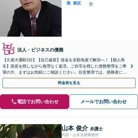
県
東区
分
法人・ビジネスの債務
【久屋大通駅2分】【自己破産】借金を全額免責で解決へ！【個人再
生】資産を残しながら無理なく返済。ご自宅を残した債務整理をご希
望の方、まずはお気軽にご相談ください。任意整理では、債権者に対
して粘り強く交渉いたします！
料金表を見る
電話でお問い合わせ
メールでお問い合わせ
山本 俊介
弁護士
内田・山本法律事務所