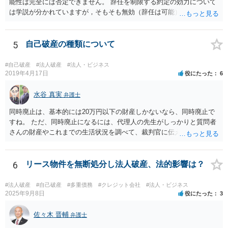
能性は完全には否定できません。 辞任を制限する約定の効力について
は学説が分かれていますが，そもそも無効（辞任は可能）と考える説
と，辞任の効力自体は認め，会社に対する債務不履行責任を負わされ
る可能性があると考える説が有力です。 ただし，いずれの説をとった
場合でも，会社にとって「不利な時期」に辞任したときは，「やむを
5
自己破産の種類について
得ない事由」がない限り，会社の損害を賠償しなければならなくなり
ます。 健康上の理由は「やむを得ない事由」の典型ですが，程度によ
#自己破産
#法人破産
#法人・ビジネス
って異なります。 子会社の代表取締役が辞任を認めてくれるのであれ
2019年4月17日
役にたった
6
ば，少なくとも法律上は，親会社（子会社にとっての株主）の承諾は
必要ありません。 なお，子会社の代表取締役には，取締役辞任の登記
水谷 真実
弁護士
をしてもらわなければなりません。 親会社が株主代表訴訟を提起する
同時廃止は、基本的には20万円以下の財産しかないなら、同時廃止で
ことは理論上可能ですが，あなたに対して追及できる責任は，あなた
すね。 ただ、同時廃止になるには、代理人の先生がしっかりと質問者
自身が会社に対して追う責任（例えば任務懈怠責任）の範囲に留まり
さんの財産やこれまでの生活状況を調べて、裁判官に伝える必要があ
ます。子会社の負債をあなたに負わせることはできません。 実際上問
ります。 そこで、代理人の先生としっかり打ち合わせるべきです。そ
題となるのは，親会社からの圧力により，子会社の代表取締役があな
して、代理人の先生が同時廃止でいけるというなら、同時廃止になる
たの辞任に応じてくれない場合ですね。 子会社の代表取締役が全く動
でしょう。
6
リース物件を無断処分し法人破産、法的影響は？
いてくれないと，辞任の登記をするためには，最終的には訴訟を提起
する必要が生じます。
#法人破産
#自己破産
#多重債務
#クレジット会社
#法人・ビジネス
2025年9月8日
役にたった
3
佐々木 晋輔
弁護士