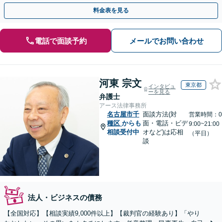
決してありません。どうぞ、ご安心ください。
料金表を見る
電話で面談予約
メールでお問い合わせ
河東 宗文
東京都
インタビュ
ーを見る
弁護士
アース法律事務所
名古屋市千
面談方法(対
営業時間：0
種区
からも
面・電話・ビデ
9:00~21:00
相談受付中
オなど)は応相
（平日）
談
法人・ビジネスの債務
【全国対応】【相談実績9,000件以上】【裁判官の経験あり】「やり