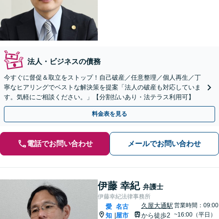
法人・ビジネスの債務
今すぐに督促＆取立をストップ！自己破産／任意整理／個人再生／丁
寧なヒアリングでベストな解決策を提案「法人の破産も対応していま
す。気軽にご相談ください。」【分割払いあり・法テラス利用可】
料金表を見る
電話でお問い合わせ
メールでお問い合わせ
伊藤 幸紀
弁護士
伊藤幸紀法律事務所
久屋大通駅
営業時間：09:00
愛
名古
~16:00（平日）
知
屋市
から徒歩2
|