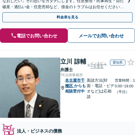
なおしたい」その思いをカタチにします。任意整理・民事再生・自己
破産・過払い金・任意売却など、借金のトラブルはお任せください。
【初回相談無料】【全国対応可能】
料金表を見る
電話でお問い合わせ
メールでお問い合わせ
立川 諒輔
愛知県
インタビュ
ーを見る
弁護士
TK法律事務所
名古屋市千
面談方法(対
営業時間：1
種区
からも
面・電話・ビデ
0:00~18:00
相談受付中
オなど)は応相
（平日）
談
法人・ビジネスの債務