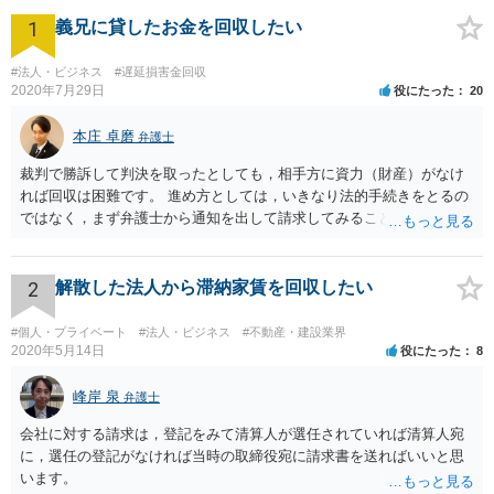
1
義兄に貸したお金を回収したい
#法人・ビジネス
#遅延損害金回収
2020年7月29日
役にたった
20
本庄 卓磨
弁護士
裁判で勝訴して判決を取ったとしても，相手方に資力（財産）がなけ
れば回収は困難です。 進め方としては，いきなり法的手続きをとるの
ではなく，まず弁護士から通知を出して請求してみることを検討すべ
きだと思います。
2
解散した法人から滞納家賃を回収したい
#個人・プライベート
#法人・ビジネス
#不動産・建設業界
2020年5月14日
役にたった
8
峰岸 泉
弁護士
会社に対する請求は，登記をみて清算人が選任されていれば清算人宛
に，選任の登記がなければ当時の取締役宛に請求書を送ればいいと思
います。