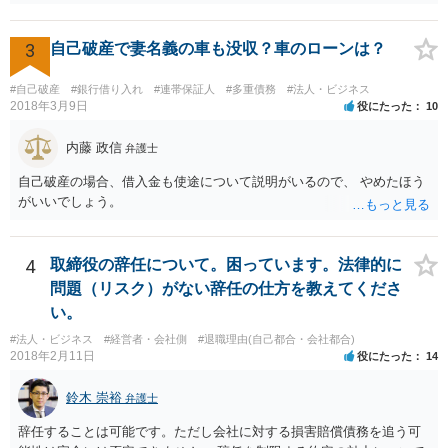
3
自己破産で妻名義の車も没収？車のローンは？
#自己破産
#銀行借り入れ
#連帯保証人
#多重債務
#法人・ビジネス
2018年3月9日
役にたった
10
内藤 政信
弁護士
自己破産の場合、借入金も使途について説明がいるので、 やめたほう
がいいでしょう。
4
取締役の辞任について。困っています。法律的に
問題（リスク）がない辞任の仕方を教えてくださ
い。
#法人・ビジネス
#経営者・会社側
#退職理由(自己都合・会社都合)
2018年2月11日
役にたった
14
鈴木 崇裕
弁護士
辞任することは可能です。ただし会社に対する損害賠償債務を追う可