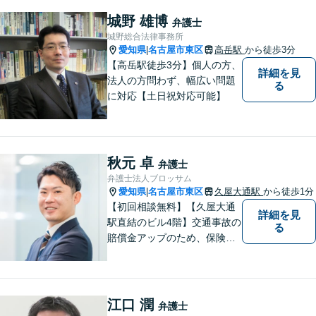
なく、お気持ちにも寄り添
い、丁寧な説明と迅速な対応
城野 雄博
弁護士
を心がけております。【完全
城野総合法律事務所
個室】【法テラス利用可】
愛知県
名古屋市東区
高岳駅
から徒歩3分
|
【高岳駅徒歩3分】個人の方、
詳細を見
法人の方問わず、幅広い問題
る
に対応【土日祝対応可能】
秋元 卓
弁護士
弁護士法人ブロッサム
愛知県
名古屋市東区
久屋大通駅
から徒歩1分
|
【初回相談無料】【久屋大通
詳細を見
駅直結のビル4階】交通事故の
る
賠償金アップのため、保険会
社と粘り強く交渉。死亡事故
の対応実績豊富。【スタート
アップ支援に注力】最良の経
営判断ができるよう、法的側
江口 潤
弁護士
面からバックアップします