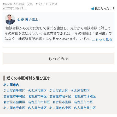
#借金返済の相談・交渉
#法人・ビジネス
2022年10月21日
役にたった
2
石谷 健
弁護士
“相談者様から先方に対して株式を譲渡し、先方から相談者様に対して
その対価を支払う”という合意内容であれば、 その性質は「借用書」で
はなく「株式譲渡契約書」になるかと思います。いずれにせよ、口約
束はお勧めしません。 その上で、仮に先方が合意した支払いを滞らせ
た場合に、相談者様として、民事訴訟を経ないでいきなり強制執行
（先方の財産を差し押さえること等）を行えるようにしておくには、
もっとみる
単に両者間で契約書を作成するのではなく、 両者が公証役場に赴い
て、公証人によって作成される公正証書の形式で契約の締結を行うこ
とが必要となります。 また、その際、当該公正証書には「債務者が直
ちに強制執行に服する旨の陳述」（民事執行法第２２条第５号）の 記
近くの市区町村を選び直す
載を盛り込んでおく必要もあります。 以上について、さらに詳しくお
名古屋市内
知りになりたい場合は、法律事務所等での弁護士への法律相談をご検
討ください。
名古屋市千種区
名古屋市東区
名古屋市北区
名古屋市西区
名古屋市中村区
名古屋市中区
名古屋市昭和区
名古屋市瑞穂区
名古屋市熱田区
名古屋市中川区
名古屋市港区
名古屋市南区
名古屋市守山区
名古屋市緑区
名古屋市名東区
名古屋市天白区