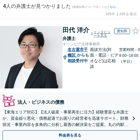
4
人の弁護士が見つかりました
(検索結果について詳しくは
こちら
)
4件中 1-4件を表示
田代 洋介
愛知県
インタビュ
ーを見る
弁護士
オリンピア法律事務所
名古屋市千
面談方法(対
営業時間：0
種区
からも
面・電話・ビデ
9:00~18:00
相談受付中
オなど)は応相
（平日）
談
法人・ビジネスの債務
【東海エリア対応】【法人破産・事業再生に注力】経験豊富な弁護士
が、資金繰り悪化・債務超過でお困りの経営者を迅速サポート。財務
状況・事業内容を多角的に分析し最善の解決策をご提案。丸の内駅1
分/休日夜間相談可/WEB面談対応
料金表を見る