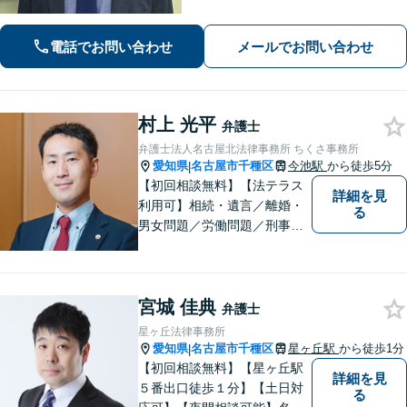
可能】 【WEB面談可能】 「元官公庁
職員／10年間クレームの多い部署に在
籍」トラブル等に対し状況に応じて適
電話でお問い合わせ
メールでお問い合わせ
切に問題解決を図ります。
村上 光平
弁護士
弁護士法人名古屋北法律事務所 ちくさ事務所
愛知県
名古屋市千種区
今池駅
から徒歩5分
|
【初回相談無料】【法テラス
詳細を見
利用可】相続・遺言／離婚・
る
男女問題／労働問題／刑事事
件／借金問題に注力！依頼者
さまのお悩みに寄り添った、
質の高いリーガルサービスを
宮城 佳典
ご提供。小さなお困り事でも
弁護士
構いません【夜間・休日面
星ヶ丘法律事務所
談】【完全個室】【今池駅3
愛知県
名古屋市千種区
星ヶ丘駅
から徒歩1分
|
分】
【初回相談無料】【星ヶ丘駅
詳細を見
５番出口徒歩１分】【土日対
る