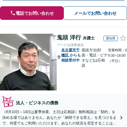
電話でお問い合わせ
メールでお問い合わせ
鬼頭 洋行
弁護士
愛知県
アーク法律事務所
名古屋市千
面談方法(対
営業時間：0
種区
からも
面・電話・ビデ
9:30~18:00
相談受付中
オなど)は応相
（平日）
談
法人・ビジネスの債務
（8月10日～14日は夏季休業、土日は応相談）無料相談は「契約」を
決める場ではありません。あなたが「納得できる答え」を見つけるま
で、何度でもご利用いただけます。あなたの状況を否定することは、