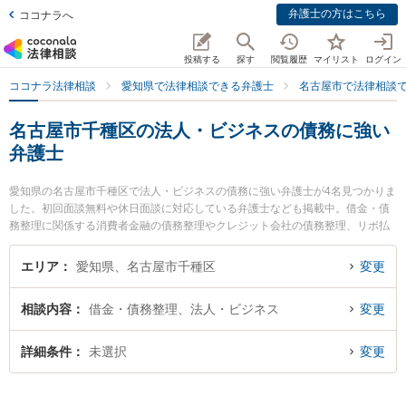
弁護士の方はこちら
ココナラへ
投稿する
探す
閲覧履歴
マイリスト
ログイン
ココナラ法律相談
愛知県で法律相談できる弁護士
名古屋市で法律相談
名古屋市千種区の法人・ビジネスの債務に強い
弁護士
愛知県の名古屋市千種区で法人・ビジネスの債務に強い弁護士が4名見つかりま
した。初回面談無料や休日面談に対応している弁護士なども掲載中。借金・債
務整理に関係する消費者金融の債務整理やクレジット会社の債務整理、リボ払
いの債務整理等の細かな分野での絞り込み検索もでき便利です。特によつば法
律事務所の鈴木 隆史弁護士や弁護士法人名古屋北法律事務所 ちくさ事務所の村
エリア
愛知県、名古屋市千種区
変更
上 光平弁護士、星ヶ丘法律事務所の宮城 佳典弁護士のプロフィール情報や弁護
士費用、強みなどが注目されています。『名古屋市千種区で土日や夜間に発生
相談内容
借金・債務整理、法人・ビジネス
変更
した法人・ビジネスの債務のトラブルを今すぐに弁護士に相談したい』『法
人・ビジネスの債務のトラブル解決の実績豊富な近くの弁護士を検索したい』
『初回相談無料で法人・ビジネスの債務を法律相談できる名古屋市千種区内の
詳細条件
未選択
変更
弁護士に相談予約したい』などでお困りの相談者さんにおすすめです。