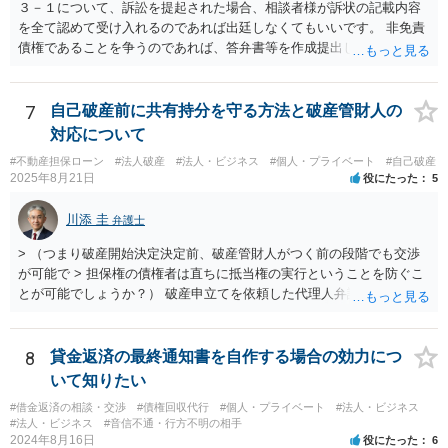
３－１について、訴訟を提起された場合、相談者様が訴状の記載内容
を全て認めて受け入れるのであれば出廷しなくてもいいです。 非免責
債権であることを争うのであれば、答弁書等を作成提出して反論しな
ければなりません。 上記訴訟は破産手続とは別ですので、破産を受任
した弁護士が受ける場合でも、弁護士費用は別途必要になると思いま
す。 ３－２について、上記のとおり、破産とは別で弁護士費用が必要
7
自己破産前に共有持分を守る方法と破産管財人の
になると思います。 費用の額については、弁護士によって異なります
対応について
が、破産手続を受任した弁護士が受けるのであれば、低めの金額で受
#不動産担保ローン
#法人破産
#法人・ビジネス
#個人・プライベート
#自己破産
けてくれるかもしれません。 弁護士を依頼するかどうかは、弁護士費
2025年8月21日
役にたった
5
用と賠償額を比較して決められたらいいと思います。 なお、リース会
社が非免責債権であると主張するのであれば、破産手続の中（免責に
川添 圭
弁護士
対する意見等）で主張すると思いますので、訴訟されるかどうかは破
産手続中に分かると思います。
> （つまり破産開始決定決定前、破産管財人がつく前の段階でも交渉
が可能で > 担保権の債権者は直ちに抵当権の実行ということを防ぐこ
とが可能でしょうか？） 破産申立てを依頼した代理人弁護士が売買に
関与し、売却代金の使途を含めたすべての記録を残すといったやり方
が可能な場合もありますが、オーバーローン事案では売却代金が手元
に残らないことになるため、弁護士としても慎重な判断が求められま
8
貸金返済の最終通知書を自作する場合の効力につ
す。 > 例えば弁護士費用を分割で積立するなど半年、１年かかる場合
いて知りたい
でも かなり率直な（身も蓋もない）意見を述べると、担保に供されて
#借金返済の相談・交渉
#債権回収代行
#個人・プライベート
#法人・ビジネス
いる共有持分を親族が取得することで不動産を守りたいのであれば、
#法人・ビジネス
#音信不通・行方不明の相手
弁護士費用は長期分割などせず、親族等から援助して貰うことを模索
2024年8月16日
役にたった
6