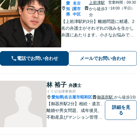
上前津駅
営業時間：09:30
愛
名古
~18:00（平日）
知
屋市
から徒歩3
|
県
中区
分
【上前津駅約3分】離婚問題に精通。2
名の弁護士がそれぞれの強みを生かし
弁護にあたります。小さなお悩みで
も、まずは気軽にご相談ください。納
得のいく解決のため、最大限のアドバ
イスを行います！【初回相談無料】
電話でお問い合わせ
メールでお問い合わせ
林 裕子
弁護士
イリゼ法律事務所
愛知県
名古屋市昭和区
御器所駅
から徒歩1分
|
【御器所駅2分】相続・遺言、
詳細を見
離婚や男女問題、成年後見、
る
不動産及びマンション管理な
どの分野を得意としておりま
す。 ご相談者様の事情だけで