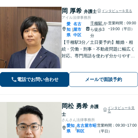
岡 厚希
弁護士
インタビューを見る
アイル法律事務所
千種駅
か
営業時間：09:00
愛
名古
~19:00（平日）
知
屋市
ら徒歩3
|
県
中区
分
【千種駅3分／土日要予約】離婚・相
続・労働・刑事・不動産問題に幅広く
対応。専門用語を使わず分かりやすく
ご説明します。「話しやすい」と評判
の弁護士が、あなたが気づいていない
最適な解決策まで、期待を超える「必
電話でお問い合わせ
メールで面談予約
要十分以上」のサポートをご提供しま
す。
岡松 勇希
弁護
インタビューを見
る
士
さんさん法律事務所
愛知
名古屋市昭
営業時間：09:30~17:00
|
県
和区
（平日）