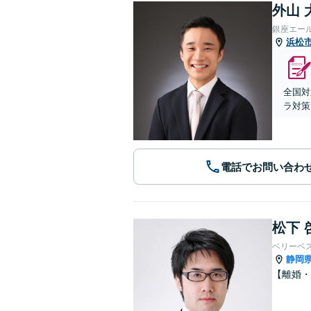
外山 
銀座エー
浜松
全国対
ラ対策
電話でお問い合わ
松下 
ベリーベ
静岡
【離婚