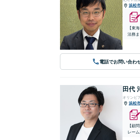
浜松
【東海
法務ま
電話でお問い合わ
田代 
オリンピ
浜松
【顧問
レーム