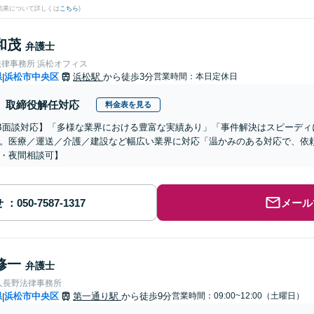
結果について詳しくは
こちら
)
和茂
弁護士
法律事務所 浜松オフィス
県
浜松市中央区
浜松駅
から徒歩3分
営業時間：本日定休日
|
取締役解任対応
料金表を見る
B面談対応】「多様な業界における豊富な実績あり」「事件解決はスピーディ
。医療／運送／介護／建設など幅広い業界に対応「温かみのある対応で、依
・夜間相談可】
せ
メール
修一
弁護士
人長野法律事務所
県
浜松市中央区
第一通り駅
から徒歩9分
営業時間：09:00~12:00（土曜日）
|