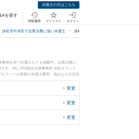
弁護士の方はこちら
&Aを探す
閲覧履歴
マイリスト
ログイン
浜松市中央区で企業法務に強い弁護士
浜松市中央区で取締役解任対応に強い
決事例を持つ弁護士なども掲載中。企業法務に
す。特にJPS総合法律事務所 浜松オフィス
のプロフィール情報や弁護士費用、強みなどが注目
対応のトラブル解決の実績豊富な近くの弁護士を
者さんにおすすめです。
変更
変更
変更