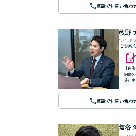
電話でお問い合わ
牧野 
牧野太郎
浜松
【東海
約書の
受付中
電話でお問い合わ
塩谷 
えんや法