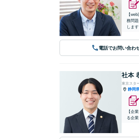
【we
務問題
します
電話でお問い合わ
社本 
東京スタ
静岡
【企業
る企業