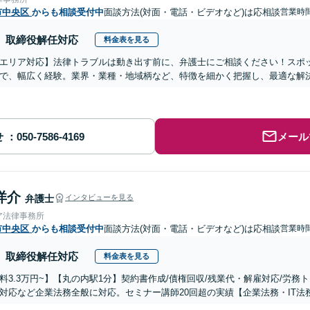
市中央区
からも相談受付中
面談方法(対面・電話・ビデオなど)は応相談
営業時
取締役解任対応
料金表を見る
エリア対応】法律トラブルは動き出す前に、弁護士にご相談ください！スポ
で、幅広く経験。​​業界・業種・地域柄など、特徴を細かく把握し、最適な解
せ
メール
洋介
弁護士
インタビューを見る
ア法律事務所
市中央区
からも相談受付中
面談方法(対面・電話・ビデオなど)は応相談
営業時
取締役解任対応
料金表を見る
料3.3万円~】【丸の内駅1分】契約書作成/債権回収/残業代・解雇対応/労務ト
対応など企業法務全般に対応。セミナー講師20回超の実績【企業法務・IT法