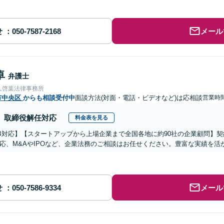
せ
メール
卓
弁護士
人啓葉法律事務所
市中央区
からも相談受付中
面談方法(対面・電話・ビデオなど)は応相談
営業時
取締役解任対応
料金表を見る
B対応】【スタートアップから上場企業まで全国各地に約90社の企業顧問】
応、M&AやIPOなど、企業法務のご相談はお任せください。豊富な実績を
せ
メール