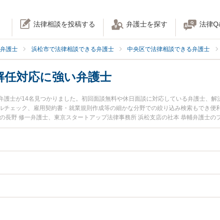
法律相談を投稿する
弁護士を探す
法律Q
弁護士
浜松市で法律相談できる弁護士
中央区で法律相談できる弁護士
解任対応に強い弁護士
弁護士が14名見つかりました。初回面談無料や休日面談に対応している弁護士、解
ルチェック、雇用契約書・就業規則作成等の細かな分野での絞り込み検索もでき便利で
の長野 修一弁護士、東京スタートアップ法律事務所 浜松支店の社本 恭輔弁護士
発生した取締役解任対応のトラブルを今すぐに弁護士に相談したい』『取締役解任
を法律相談できる浜松市中央区内の弁護士に相談予約したい』などでお困りの相談