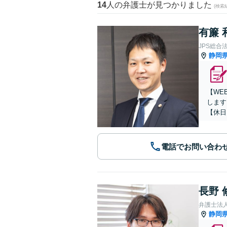
14
人の弁護士が見つかりました
(検索
有簾 
JPS総合
静岡
【WE
します
【休日
電話でお問い合わ
長野 
弁護士法
静岡