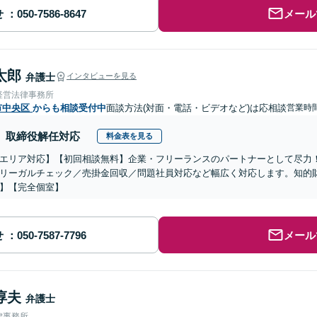
せ
メール
太郎
弁護士
インタビューを見る
経営法律事務所
市中央区
からも相談受付中
面談方法(対面・電話・ビデオなど)は応相談
営業時
取締役解任対応
料金表を見る
エリア対応】【初回相談無料】企業・フリーランスのパートナーとして尽力
リーガルチェック／売掛金回収／問題社員対応など幅広く対応します。知的
】【完全個室】
せ
メール
淳夫
弁護士
律事務所