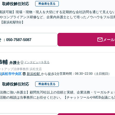
取締役解任対応
料金表を見る
b面談可能】現場・現物・現人を大切にする定期的な会社訪問を通じて見えな
やコンプライアンス研修など、企業内弁護士として培ったノウハウをフル活
【新浜松駅8分】
せ
メール
恭輔
弁護士
インタビューを見る
ートアップ法律事務所 浜松支店
県
浜松市中央区
新浜松駅
から徒歩1分
営業時間：06:30~22:00（土日祝日）
|
取締役解任対応
料金表を見る
法務に強い弁護士】顧問先70社以上の信頼と実績、企業法務・リーガルチェ
活動の相談は当事務所にお任せください。【チャットツールやWEB会議にも