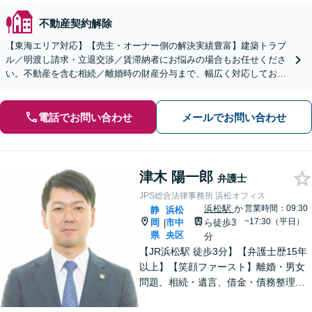
不動産契約解除
【東海エリア対応】【売主・オーナー側の解決実績豊富】建築トラブ
ル／明渡し請求・立退交渉／賃滞納者にお悩みの場合もお任せくださ
い。不動産を含む相続／離婚時の財産分与まで、幅広く対応しており
ます。【初回面談無料】【セカンドオピニオン対応】
電話でお問い合わせ
メールでお問い合わせ
津木 陽一郎
弁護士
JPS総合法律事務所 浜松オフィス
浜松駅
か
営業時間：09:30
静
浜松
~17:30（平日）
岡
市中
ら徒歩3
|
県
央区
分
【JR浜松駅 徒歩3分】【弁護士歴15年
以上】【笑顔ファースト】離婚・男女
問題、相続・遺言、借金・債務整理な
ど、お困りの場合はご相談ください。