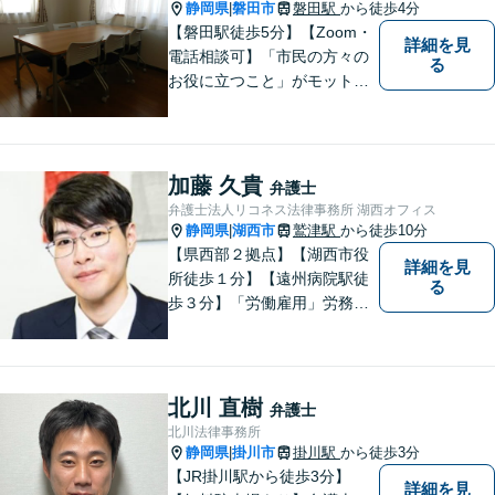
静岡県
磐田市
磐田駅
から徒歩4分
|
【磐田駅徒歩5分】【Zoom・
詳細を見
電話相談可】「市民の方々の
る
お役に立つこと」がモットー
です。英語対応可で、海外の
事件に精通する弁護士。離
婚・刑事・交通事故など、あ
らゆる問題に真摯に向き合っ
加藤 久貴
弁護士
てまいります。【駐車場あ
弁護士法人リコネス法律事務所 湖西オフィス
り】
静岡県
湖西市
鷲津駅
から徒歩10分
|
【県西部２拠点】【湖西市役
詳細を見
所徒歩１分】【遠州病院駅徒
る
歩３分】「労働雇用」労務関
係の精通弁護士として幅広い
視野で解決策を／「相続遺
言」公平・適正な相続手続は
すべてお任せください／「交
北川 直樹
弁護士
通事故」損害賠償額を増額！
北川法律事務所
【夜間休日対応】【電話相
静岡県
掛川市
掛川駅
から徒歩3分
|
談】
【JR掛川駅から徒歩3分】
詳細を見