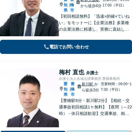
知
橋
|
17:00（平日）
から徒歩6分
県
市
【初回相談無料】「迅速×的確×ていね
い」をモットーに【企業法務】多業種
の企業法務に精通し、実務に直結した
アドバイスを提供します【相続問題】
遺産分割・遺留分・使途不明金の調
電話でお問い合わせ
査、事業承継まで幅広く対応。【休
日・夜間対応OK】【豊橋駅10分】
梅村 直也
弁護士
弁護士法人名城法律事務所 豊橋事務所
愛
豊
新川駅
か
営業時間：09:00~1
知
橋
|
7:30（平日）
ら徒歩3分
県
市
【豊橋駅8分・新川駅2分】【相続・交
通事故初回相談1ｈ無料】【夜間（～22
時）・休日相談歓迎】交通事故、相
続、刑事事件等、幅広く対応。「選ん
でよかった」と思ってもらえるよう、