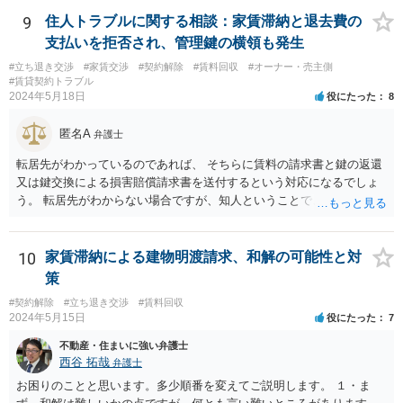
9
住人トラブルに関する相談：家賃滞納と退去費の
支払いを拒否され、管理鍵の横領も発生
#立ち退き交渉
#家賃交渉
#契約解除
#賃料回収
#オーナー・売主側
#賃貸契約トラブル
2024年5月18日
役にたった
8
匿名A
弁護士
転居先がわかっているのであれば、 そちらに賃料の請求書と鍵の返還
又は鍵交換による損害賠償請求書を送付するという対応になるでしょ
う。 転居先がわからない場合ですが、知人ということで、連絡がつく
のであれば、そちらに連絡をしてという形ですが、知人間ということ
で、適切な対応が望めない場合は、債権回収を弁護士に依頼すること
をご検討ください。
10
家賃滞納による建物明渡請求、和解の可能性と対
策
#契約解除
#立ち退き交渉
#賃料回収
2024年5月15日
役にたった
7
不動産・住まいに強い弁護士
西谷 拓哉
弁護士
お困りのことと思います。多少順番を変えてご説明します。 １・ま