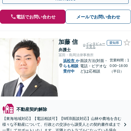
電話でお問い合わせ
メールでお問い合わせ
加藤 信
愛知県
インタビュー
を見る
弁護士
冨田・島岡法律事務所
営業時間：1
浜松市
か
面談方法(対面・
らも相談
電話・ビデオな
0:00~18:00
受付中
ど)は応相談
（平日）
不動産契約解除
【東海地域対応】【電話相談可】【WEB面談対応】山林や農地を含む
様々な不動産について、行政との交渉から譲受人との契約書作成まで
一貫してサポートいたします。近隣とのトラブルになっている場合