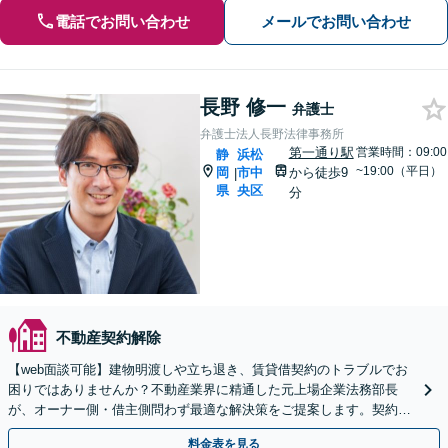
電話でお問い合わせ
メールでお問い合わせ
長野 修一
弁護士
弁護士法人長野法律事務所
第一通り駅
営業時間：09:00
静
浜松
~19:00（平日）
岡
市中
から徒歩9
|
県
央区
分
不動産契約解除
【web面談可能】建物明渡しや立ち退き、賃貸借契約のトラブルでお
困りではありませんか？不動産業界に精通した元上場企業法務部長
が、オーナー側・借主側問わず最適な解決策をご提案します。契約書
チェック等、専門的な知見で徹底サポートします。
料金表を見る