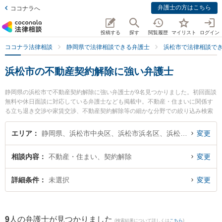
弁護士の方はこちら
ココナラへ
投稿する
探す
閲覧履歴
マイリスト
ログイン
ココナラ法律相談
静岡県で法律相談できる弁護士
浜松市で法律相談で
浜松市の不動産契約解除に強い弁護士
静岡県の浜松市で不動産契約解除に強い弁護士が9名見つかりました。初回面談
無料や休日面談に対応している弁護士なども掲載中。不動産・住まいに関係す
る立ち退き交渉や家賃交渉、不動産契約解除等の細かな分野での絞り込み検索
もでき便利です。特に弁護士法人エース 浜松事務所の小林 弘明弁護士や弁護士
法人長野法律事務所の長野 修一弁護士、JPS総合法律事務所 浜松オフィスの津
エリア
静岡県、浜松市中央区、浜松市浜名区、浜松市天竜区
変更
木 陽一郎弁護士のプロフィール情報や弁護士費用、強みなどが注目されていま
す。『浜松市で土日や夜間に発生した不動産契約解除のトラブルを今すぐに弁
相談内容
不動産・住まい、契約解除
変更
護士に相談したい』『不動産契約解除のトラブル解決の実績豊富な近くの弁護
士を検索したい』『初回相談無料で不動産契約解除を法律相談できる浜松市内
の弁護士に相談予約したい』などでお困りの相談者さんにおすすめです。
詳細条件
未選択
変更
9
人の弁護士が見つかりました
(検索結果について詳しくは
こちら
)