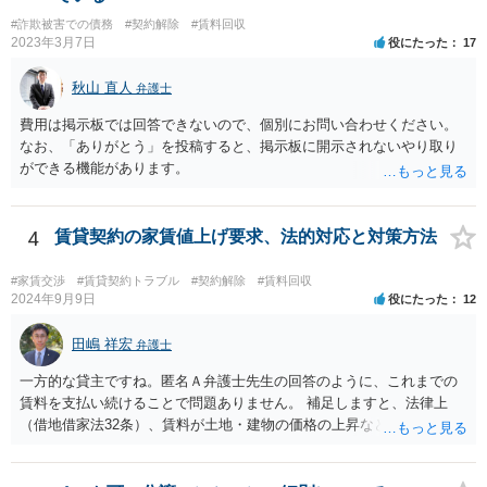
#詐欺被害での債務
#契約解除
#賃料回収
2023年3月7日
役にたった
17
秋山 直人
弁護士
費用は掲示板では回答できないので、個別にお問い合わせください。
なお、「ありがとう」を投稿すると、掲示板に開示されないやり取り
ができる機能があります。
4
賃貸契約の家賃値上げ要求、法的対応と対策方法
#家賃交渉
#賃貸契約トラブル
#契約解除
#賃料回収
2024年9月9日
役にたった
12
田嶋 祥宏
弁護士
一方的な貸主ですね。匿名Ａ弁護士先生の回答のように、これまでの
賃料を支払い続けることで問題ありません。 補足しますと、法律上
（借地借家法32条）、賃料が土地・建物の価格の上昇などの経済事情
の変動や、近隣の同種建物の賃料と比較して「不相当となったとき」
は、「契約条件にかかわらず」、当事者は賃料の増減を請求できる、