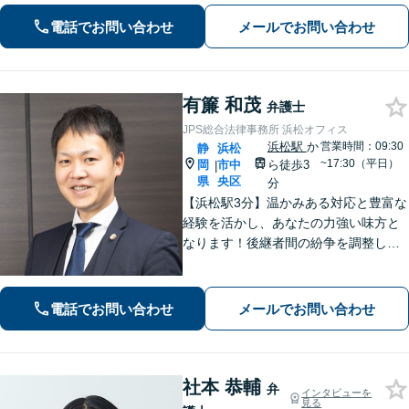
依頼者さまが抱える不安を解消し、笑
顔で前を向いていただけるように全力
電話でお問い合わせ
メールでお問い合わせ
でサポートいたします。【初回面談無
料】
有簾 和茂
弁護士
JPS総合法律事務所 浜松オフィス
浜松駅
か
営業時間：09:30
静
浜松
~17:30（平日）
岡
市中
ら徒歩3
|
県
央区
分
【浜松駅3分】温かみある対応と豊富な
経験を活かし、あなたの力強い味方と
なります！後継者間の紛争を調整し、
円滑な事業承継をサポート「経営者に
関わる相続の経験豊富」親身な対応で
浜松の企業を支援します。医療／運送
電話でお問い合わせ
メールでお問い合わせ
／介護／建設ほか【休日・夜間相談
可】
社本 恭輔
弁
インタビューを
見る