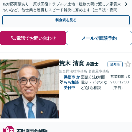
も対応実績あり！原状回復トラブル／土地・建物の明け渡し／家賃未
払いなど、他士業と連携しスピード解決に努めます【土日祝・夜間対
応】【オンライン面談可】【完全個室】
料金表を見る
電話でお問い合わせ
メールで面談予約
荒木 清寛
弁護士
愛知県
旭合同法律事務所 名古屋事務所
営業時間：0
浜松市
か
面談方法(対面・
らも相談
電話・ビデオな
9:00~17:00
受付中
ど)は応相談
（平日）
不動産契約解除