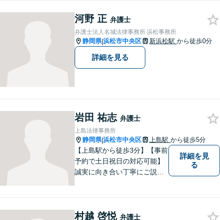
料無料◆
河野 正
弁護士
弁護士法人名城法律事務所 浜松事務所
静岡県
浜松市中央区
新浜松駅
から徒歩0分
|
詳細を見る
岩田 祐志
弁護士
上島法律事務所
静岡県
浜松市中央区
上島駅
から徒歩5分
|
【上島駅から徒歩3分】【事前
詳細を見
予約で土日祝日の対応可能】
る
誠実に向き合い丁寧にご説明
します。
村越 啓悦
弁護士