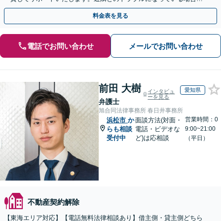
や、解決が難航している案件でも、ぜひご相談ください。
料金表を見る
電話でお問い合わせ
メールでお問い合わせ
前田 大樹
愛知県
インタビュ
ーを見る
弁護士
旭合同法律事務所 春日井事務所
営業時間：0
浜松市
か
面談方法(対面・
らも相談
電話・ビデオな
9:00~21:00
受付中
ど)は応相談
（平日）
不動産契約解除
【東海エリア対応】【電話無料法律相談あり】借主側・貸主側どちら