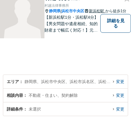
村越法律事務所
静岡県
浜松市中央区
新浜松駅
から徒歩1分
|
【新浜松駅1分・浜松駅4分】
詳細を見
【男女問題や遺産相続、知的
る
財産まで幅広く対応！】元裁
判官のキャリアを生かし 「皆
様の納得のいく裁判の進め
方」 をご提案します。依頼者
様との信頼関係を第一に、事
件解決を推敲してまいりま
す。
エリア
静岡県、浜松市中央区、浜松市浜名区、浜松市天竜区
変更
相談内容
不動産・住まい、契約解除
変更
詳細条件
未選択
変更