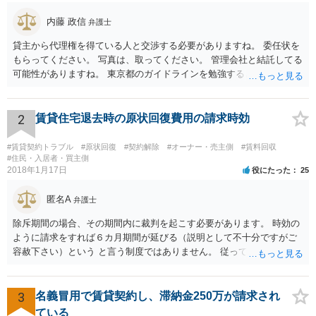
内藤 政信
弁護士
貸主から代理権を得ている人と交渉する必要がありますね。 委任状を
もらってください。 写真は、取ってください。 管理会社と結託してる
可能性がありますね。 東京都のガイドラインを勉強するといいでしょ
う。 払わずに、調停を申し立てるといいでしょう。
2
賃貸住宅退去時の原状回復費用の請求時効
#賃貸契約トラブル
#原状回復
#契約解除
#オーナー・売主側
#賃料回収
#住民・入居者・買主側
2018年1月17日
役にたった
25
匿名A
弁護士
除斥期間の場合、その期間内に裁判を起こす必要があります。 時効の
ように請求をすれば６カ月期間が延びる（説明として不十分ですがご
容赦下さい）という と言う制度ではありません。 従って、理論上は１
年経過していますので、既に支払義務はありません。
3
名義冒用で賃貸契約し、滞納金250万が請求され
ている