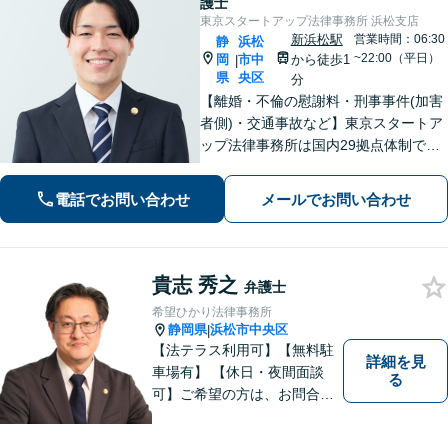
護士
東京スタートアップ法律事務所 浜松支店
新浜松駅
営業時間：06:30
静
浜松
~22:00（平日）
岡
市中
から徒歩1
|
県
央区
分
【離婚・不倫の慰謝料・刑事事件(加害
者側)・交通事故など】東京スタートア
ップ法律事務所は国内29拠点体制で全
国対応！【ご自宅からの電話相談にも
対応(法律相談は完全予約制)】各分野で
電話でお問い合わせ
メールでお問い合わせ
専門性の高い弁護士が寄り添い解決を
サポートします。
貴志 秀之
弁護士
希望ひかり法律事務所
静岡県
浜松市中央区
|
【法テラス利用可】【無料駐
詳細を見
車場有】 【休日・夜間面談
る
可】ご希望の方は、お問合せ
時にご相談ください。 ◆個人
の負債整理は、初回1時間相談