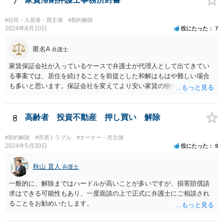
7
#住民・入居者・買主側
#契約解除
2024年8月10日
役にたった
7
匿名A
弁護士
家賃保証会社が入っているケースで弁護士が代理人として出てきてい
る事案では、居住を続けることを前提とした和解はもはや難しい場合
も多いと思います。保証会社を変えてより安い家賃の物件に転居する
など、方針を考えた方がよいかもしれません。
8
高齢者 投資不動産 押し買い 解除
#契約解除
#売買トラブル
#オーナー・売主側
2024年5月30日
役にたった
9
秋山 直人
弁護士
一般的に、解除まではハードルが高いことが多いですが、損害賠償請
求はできる可能性もあり、一度面談の上で正式に弁護士にご相談され
ることをお勧めいたします。