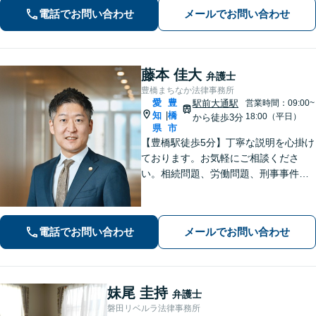
誠心誠意取り組みます。少しでもお悩
電話でお問い合わせ
メールでお問い合わせ
みがあれば、お気軽にご相談くださ
い。
藤本 佳大
弁護士
豊橋まちなか法律事務所
愛
豊
駅前大通駅
営業時間：09:00~
知
橋
|
18:00（平日）
から徒歩3分
県
市
【豊橋駅徒歩5分】丁寧な説明を心掛け
ております。お気軽にご相談くださ
い。相続問題、労働問題、刑事事件そ
の他一般民事事件に対応しています。
【完全個室】【弁護士歴10年】
電話でお問い合わせ
メールでお問い合わせ
妹尾 圭持
弁護士
磐田リベルラ法律事務所