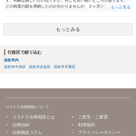
ず、和解は難しいかの点ですが、何とも言い難いところがあります。
どの程度の額を滞納したのか分かりませんが、３ヶ月分以上滞納した
り、これまで繰り返し賃料滞納があったりすると、 信頼関係が破壊さ
れたと評価され、来月払えるからと言って、大家があなたとの賃貸借
契約が解約できることに変わりなくなってしまうからです。 そのよう
もっとみる
な場合、相手が、「もう出て行って欲しい」と考えていれば、引き続
き居住する前提での和解は難しい可能性があります。 ２・弁護士が事
件の見通しをたてるにも、賃料滞納状況で見立てが変わりますし、そ
もそも賃料滞納状況によってはご希望に沿える活動を保障できず、 依
行政区で絞り込む
頼を受けられないかもしれないです。依頼を受けるにしても厳しめの
浜松市内
リスクを踏まえた上でのものとなる可能性があります。 定型的な事件
依頼となるかもわからず、着手金額もなんともいえないと思います。
浜松市中央区
浜松市浜名区
浜松市天竜区
複数事務所にあたり、着手金額を確認されるとよいと思います。 ３・
弁護士が依頼を受ければ代わりに裁判所とのやりとりを行うことが可
能です。双方に弁護士がついていればウェブ会議で裁判を実施する場
合もあるでしょう。 ただし、ご本人さんも同行してもらう必要が和解
協議の場合だとあると思います。
ココナラ法律相談について
ココナラ法律相談とは
ご意見・ご要望
法律Q&A
利用規約
法律相談コラム
プライバシーポリシー