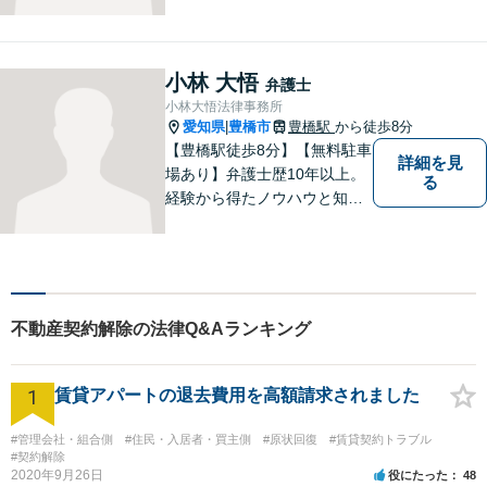
ださい。
小林 大悟
弁護士
小林大悟法律事務所
愛知県
豊橋市
豊橋駅
から徒歩8分
|
【豊橋駅徒歩8分】【無料駐車
詳細を見
場あり】弁護士歴10年以上。
る
経験から得たノウハウと知見
を駆使して、皆さまの期待に
お応えできるよう努力してま
いります。【夜間／休日対応
可能】親しみやすく、信頼い
ただける人間性を大切にして
不動産契約解除の法律Q&Aランキング
います。お気軽にご相談くだ
さい。
1
賃貸アパートの退去費用を高額請求されました
#管理会社・組合側
#住民・入居者・買主側
#原状回復
#賃貸契約トラブル
#契約解除
2020年9月26日
役にたった
48