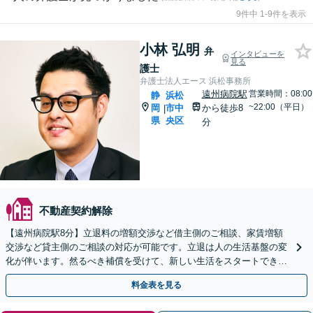
9件中 1-9件を表示
小林 弘明
弁
インタビューを
見る
護士
弁護士法人エース 浜松事務所
遠州病院駅
営業時間：08:00
静
浜松
~22:00（平日）
岡
市中
から徒歩8
|
県
央区
分
不動産契約解除
【遠州病院駅8分】立退料の増額交渉など借主側のご相談、家賃増額
交渉など貸主側のご相談の対応が可能です。立退は人の生活基盤の変
化が伴います。然るべき補償を受けて、新しい生活をスタートできる
よう法的側面からサポートします【初回相談無料】
料金表を見る