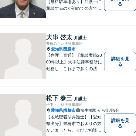
【無料駐車場あり】弁護士に
る
相談するのが初めての方でも
安心していただけるよう、丁
寧かつ迅速な対応を心がけて
います。 ご依頼いただいた際
には、可能な限り早く解決に
大串 啓太
弁護士
至るよう迅速に対応いたしま
豊橋みらい法律事務所
す。まずはお気軽にご相談く
愛知県
豊橋市
|
ださい。
【弁護士直通】【相談実績20
詳細を見
00件以上】大手法律事務所に
る
勤務し、これまで多くの法律
相談を担当してきました。ど
んな相談でも構いません。初
回30分は無料ですから、お気
軽にお電話ください。
松下 泰三
弁護士
松下・小林法律事務所
愛知県
豊橋市
柳生橋駅
から徒歩9分
|
【地域密着型弁護士】【愛知
詳細を見
県出身】豊橋市でお困りの方
る
がいましたら、ぜひご相談く