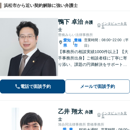
浜松市から近い契約解除に強い弁護士
鴨下 卓治
弁護
インタビューを見
る
士
豊橋みらい法律事務所
愛知
豊橋
営業時間：08:00~22:00（平
|
県
市
日）
【事務所の相談実績1000件以上】【大
手事務所出身】ご相談者様に丁寧に寄
り添い、課題の円満解決をサポート！
【刑事事件】勾留時のスピード身柄解
放が強みです【交通事故】後遺症認定
により損害賠償金額大幅アップへ【土
電話で面談予約
メールで面談予約
日祝も対応】
乙井 翔太
弁護
インタビューを見
る
士
旭合同法律事務所 豊橋事務所
愛
豊
駅前大通駅
営業時間：09:00~