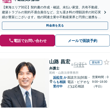
【東海エリア対応】契約書の作成・確認、未払い家賃、共有不動産、
建築トラブルの契約不適合責任など。立ち退き料の増額請求の対応実
績が豊富にございます。他の関連士業や不動産業界と円滑に連携を行
い、正確に手続きを進めてまいります。【初回面談無料】
料金表を見る
電話でお問い合わせ
メールで面談予約
山路 昌宏
愛知県
インタビュ
ーを見る
弁護士
尾崎・山路法律事務所
営業時間：0
浜松市
か
面談方法(対面・
らも相談
電話・ビデオな
9:00~18:00
受付中
ど)は応相談
（平日）