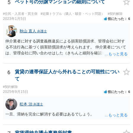
とされています。 「不相当」かどうかは、貸主から、近隣相場の上昇
5
ペット可の分譲マンションの細則について
を示す同種賃貸物件の根拠資料などを提示してもらわないと判断でき
ませんよね。ご相談者様のケースでは、こうした資料が示されていな
#住民・入居者・買主側
#近隣トラブル（隣人・騒音・ペット問題）
#契約解除
いと思われることと、１０％が相当がどうかが分からないので、「不
2023年1月5日
役にたった
6
相当」という判断ができないから賃料増額には応じないという主張が
できます。 なお、賃貸借契約書には「家賃の変更は貸主・借主間の合
秋山 直人
弁護士
意の上で行う」という特約があるとのことですが、最高裁判例（S56.
仲介業者に対する調査義務違反による損害賠償請求、管理会社に対す
4.20）では、このような特約があっても協議を経ない増額請求も有効
る不法行為に基づく損害賠償請求が考えられます。 仲介業者について
とされているため（本当に賃料が不相当であれば特約に拘束されるの
は、管理会社に問い合わせはした（きちんと細則を確認しなかった管
は不合理だからという考え方です。「契約条件にかかわらず」とはそ
理会社が悪い）という反論が予想されます。 ご相談者様と管理会社と
ういう意味です。）、契約違反だから増額には応じないという理論で
の間には直接の契約関係がないので、管理会社からは、ご相談者様に
はなく、上記のとおり、「不相当」かどうかが判断できないから、と
対して義務を負っていないという反論が予想されます。 そのため、両
6
賃貸の連帯保証人から外れることの可能性につい
いう理論になると思います。 そして、法律上、増額協議が整わない場
方に請求してくのが良いのではと思います。 損害の範囲はなかなか難
合、増額を正当とする判決が確定するまでは相当な賃料（※現在の賃
て
しいところですが、リフォーム工事をキャンセルしてキャンセル料が
料）を支払えば足りる、とされています。 もし、貸主が「現在の賃料
#契約解除
発生しているということですので、当該キャンセル料を請求すること
なら受け取らない」などと言った場合は、最寄りの法務局に現在の賃
2025年9月15日
役にたった
6
が考えられます。また、きちんと説明を受けていればそもそも売買契
料を供託してください。賃料を支払わないと契約が解除される可能性
約をしなかったとして、仲介手数料や登記費用も損害であるとして賠
がありますので、注意が必要です。
松本 治
弁護士
償請求することが考えられます。
一旦、滞納を完全に解消する必要はあるでしょう。
家賃滞納弁護士事務所封書