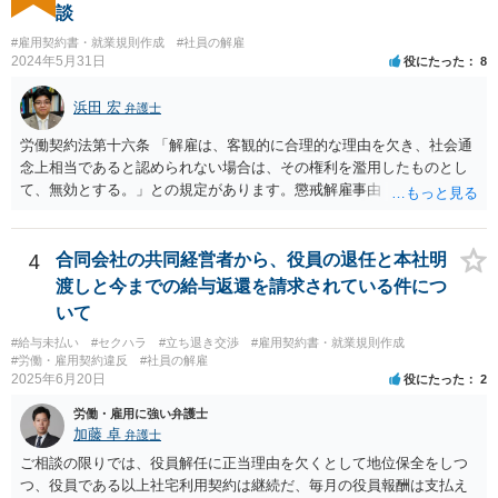
談
#雇用契約書・就業規則作成
#社員の解雇
2024年5月31日
役にたった
8
浜田 宏
弁護士
労働契約法第十六条 「解雇は、客観的に合理的な理由を欠き、社会通
念上相当であると認められない場合は、その権利を濫用したものとし
て、無効とする。」との規定があります。懲戒解雇事由（通常就業規
則に規定）に該当する行為が認められるかは、記載されている事情だ
けでは判断できませんが、解雇無効を争う余地はあるように思いま
す。 使用者の態度から見て交渉での解決は難しく、労働審判や訴訟
4
合同会社の共同経営者から、役員の退任と本社明
手続で争う必要があると思います。 なるべく早く、弁護士にご相談
渡しと今までの給与返還を請求されている件につ
されることをおすすめします。
いて
#給与未払い
#セクハラ
#立ち退き交渉
#雇用契約書・就業規則作成
#労働・雇用契約違反
#社員の解雇
2025年6月20日
役にたった
2
労働・雇用に強い弁護士
加藤 卓
弁護士
ご相談の限りでは、役員解任に正当理由を欠くとして地位保全をしつ
つ、役員である以上社宅利用契約は継続だ、毎月の役員報酬は支払え