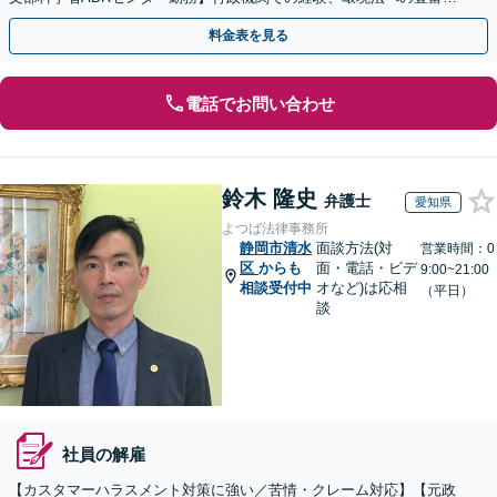
知識を活かし、事業者さまの抱える問題を解決へ導きます
料金表を見る
電話でお問い合わせ
鈴木 隆史
弁護士
愛知県
よつば法律事務所
静岡市清水
面談方法(対
営業時間：0
区
からも
面・電話・ビデ
9:00~21:00
相談受付中
オなど)は応相
（平日）
談
社員の解雇
【カスタマーハラスメント対策に強い／苦情・クレーム対応】【元政