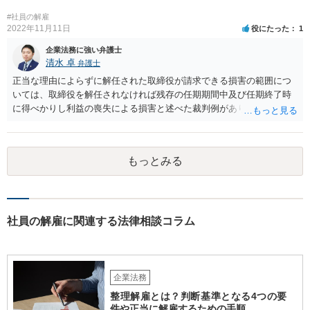
#社員の解雇
2022年11月11日
役にたった
1
企業法務に強い弁護士
清水 卓
弁護士
正当な理由によらずに解任された取締役が請求できる損害の範囲につ
いては、取締役を解任されなければ残存の任期期間中及び任期終了時
に得べかりし利益の喪失による損害と述べた裁判例があります。 役員
報酬、役員賞与、退職慰労金等は、この損害に含まれると言われてい
ます。また、手当等異なる名称が使用されていても実質はこれらと同
じような性質の金員と判断されれば、損害に含まれる可能性がありま
もっとみる
す。 慰謝料や弁護士については、これらの損害に含まれないと述べる
裁判例もありますが、含まれるとする見解もあり、争いがあるところ
です（なお、含まれないとしても、民法の不法行為などの別の法律構
成で賠償請求される可能性もあります）。 報酬が無いというのは、会
社として正式な手続きを経て無報酬と取り決めているということでし
社員の解雇に関連する法律相談コラム
ょうか。また、定款や他の規程などに退職慰労金の定めなどがござい
ませんでしょうか。役員の残りの任期はどのくらいの期間でしょう
か。これらも確認しておかれた方がよろしいかと思います。 辞任や任
期満了という他の退任方法であれば、解任のような損害賠償の定めは
企業法務
ないため、これらの代替方法を取ることができないかも検討点です。
整理解雇とは？判断基準となる4つの要
件や正当に解雇するための手順