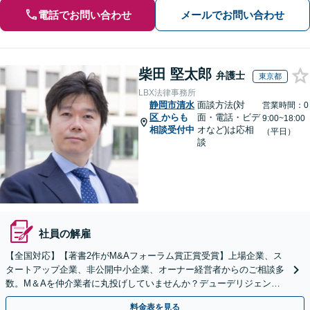
電話でお問い合わせ
メールでお問い合わせ
柴田 堅太郎
弁護士
東京都
LBX法律事務所
静岡市清水
面談方法(対
営業時間：0
区
からも
面・電話・ビデ
9:00~18:00
相談受付中
オなど)は応相
（平日）
談
社員の解雇
【全国対応】【著書2作がM&Aフォーラム賞正賞受賞】上場企業、ス
タートアップ企業、非公開中小企業、オーナー経営者からのご相談多
数。M＆Aを仲介業者に丸投げしていませんか？デューデリジェンス
や契約書作成・交渉はお任せください【初回無料】
料金表を見る