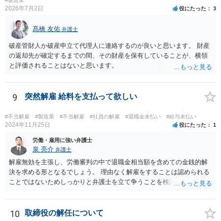
2026年7月2日
役にたった
3
髙橋 友佑
弁護士
破産管財人か破産申立て代理人に連絡するのが良いと思います。 財産
の返却先が確定するまでの間、その財産を保有していることが、横領
と評価されることはないと思います。
9
突然解雇 給料を支払って欲しい
#不当解雇
#製造業
#不当解雇
#社員の解雇
#退職金未払い
#給与未払い
2024年11月25日
役にたった
1
労働・雇用に強い弁護士
泉 亮介
弁護士
解雇無効を主張し、労働審判の中で退職金相当額を含めての金銭的解
決を求める形となるでしょう。 理由なく解雇をすることは認められる
ことではないためしっかりと弁護士を立て争うことを検討されて良い
かと思われます。
10
取締役の解任について