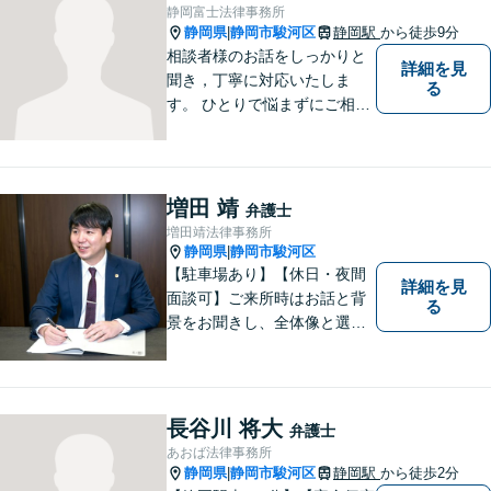
静岡富士法律事務所
静岡県
静岡市駿河区
静岡駅
から徒歩9分
|
相談者様のお話をしっかりと
詳細を見
聞き，丁寧に対応いたしま
る
す。 ひとりで悩まずにご相談
ください。
増田 靖
弁護士
増田靖法律事務所
静岡県
静岡市駿河区
|
【駐車場あり】【休日・夜間
詳細を見
面談可】ご来所時はお話と背
る
景をお聞きし、全体像と選択
肢が見えた上で、ご本人が納
得いくようお伝えするよう努
めています。お気軽にご相談
ください。
長谷川 将大
弁護士
あおば法律事務所
静岡県
静岡市駿河区
静岡駅
から徒歩2分
|