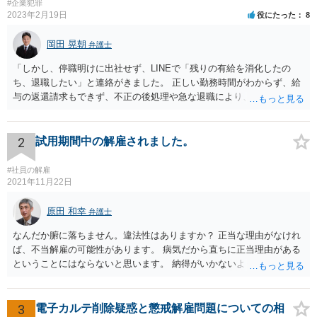
#企業犯罪
2023年2月19日
役にたった
8
岡田 晃朝
弁護士
「しかし、停職明けに出社せず、LINEで「残りの有給を消化したの
ち、退職したい」と連絡がきました。 正しい勤務時間がわからず、給
与の返還請求もできず、不正の後処理や急な退職により、社や他のス
タッフに多大な迷惑をかけ、その上、有給まで使われるというような
状況です。」 大変悪質ですね。打刻場所のデータと、これまでのタイ
ムカードの虚偽を確認し、突き付けて責任を問題にすることになるで
2
試用期間中の解雇されました。
しょう。 詐欺もありうるでしょうね。 「正しい時間がわからないとい
うタイムカード不正打刻による返還請求はどのようにおこなえばよい
#社員の解雇
でしょうか？」 想定できる虚偽を前提に、相手と協議して詰めればよ
2021年11月22日
いかと思います。 確実な記録があれば、それによるのがよいですが、
すべては不可能でしょうので。 相手の言動には早急には返事をせずに
原田 和幸
弁護士
弁護士と相談しながら、対応策を検討する方がよいでしょう。 また、
なんだか腑に落ちません。違法性はありますか？ 正当な理由がなけれ
返還が難しい場合、損害賠償を請求する事はできますでしょうか？ 法
ば、不当解雇の可能性があります。 病気だから直ちに正当理由がある
的には可能ですが、立証の問題があります。 協議でも問題にできそう
ということにはならないと思います。 納得がいかないようであれば、
ですが、調停なども検討できるでしょう。 また、返還請求も損害賠償
お近くの弁護士に相談されて、しかるべき請求をされてもよいと思い
請求もせず、「詐欺」として、警察に被害届を出す事は可能でしょう
ます。
か？ 内容的には検討できますが、立証は、民事よりさらにワンランク
3
電子カルテ削除疑惑と懲戒解雇問題についての相
上がります。 警察に相談されてもよい事案だとは思います。