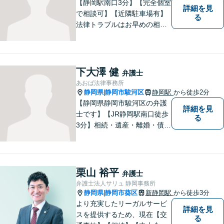
【静岡駅南口3分】【完全個室
詳細を見
で相談可】【近隣駐車場有】
る
法律トラブルはお早めの相談
が納得のいく解決への第一歩
です。ご相談にお越しくださ
った方々が、お話しやすい環
境を整えておりますのでぜひ
下大澤 健
弁護士
お気軽にご相談ください。
あおば法律事務所
静岡県
静岡市駿河区
静岡駅
から徒歩2分
|
【静岡県静岡市駿河区の弁護
詳細を見
士です】【JR静岡駅南口徒歩
る
3分】相続・遺産・離婚・債務
整理・交通事故・不動産取引
などの個人に関わる問題や契
約・商取引・債権回収・事業
整理など企業に関わる問題を
栗山 裕平
弁護士
幅広く取り扱っております。
弁護士法人サリュ 静岡事務所
どうぞお気軽にご相談くださ
静岡県
静岡市葵区
新静岡駅
から徒歩3分
|
い。
より充実したリーガルサービ
詳細を見
スを提供するため、現在【交
る