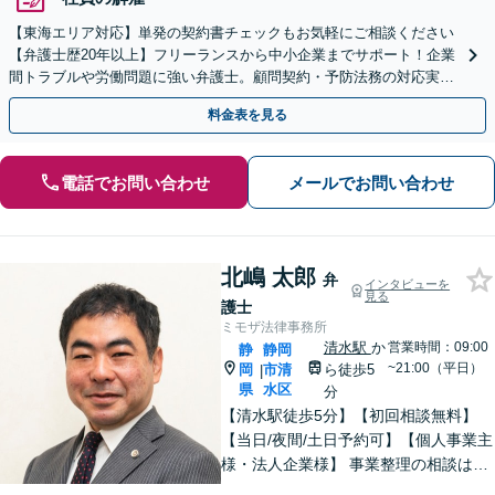
【東海エリア対応】単発の契約書チェックもお気軽にご相談ください
【弁護士歴20年以上】フリーランスから中小企業までサポート！企業
間トラブルや労働問題に強い弁護士。顧問契約・予防法務の対応実績
も豊富です。【夜間・休日面談可】【完全個室】
料金表を見る
電話でお問い合わせ
メールでお問い合わせ
北嶋 太郎
弁
インタビューを
見る
護士
ミモザ法律事務所
清水駅
か
営業時間：09:00
静
静岡
~21:00（平日）
岡
市清
ら徒歩5
|
県
水区
分
【清水駅徒歩5分】【初回相談無料】
【当日/夜間/土日予約可】【個人事業主
様・法人企業様】 事業整理の相談はお
任せください。離婚・親権・養育費・