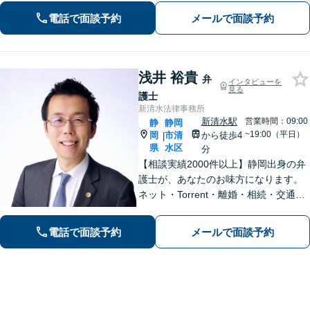
不倫慰謝料・交通事故・借金・刑事事
電話で面談予約
メールで面談予約
件・賃貸トラブルなど身近な法律問題
はお気軽にご相談ください。
浅井 裕貴
弁
インタビューを
見る
護士
新清水法律事務所
新清水駅
営業時間：09:00
静
静岡
~19:00（平日）
岡
市清
から徒歩4
|
県
水区
分
【相談実績2000件以上】静岡出身の弁
護士が、あなたのお味方になります。
ネット・Torrent・離婚・相続・交通事
故・刑事事件など、一人で悩まずご相
談ください。初回電話10分無料。全国
電話で面談予約
メールで面談予約
対応。親身なサポートをいたします。
【新清水駅5分】