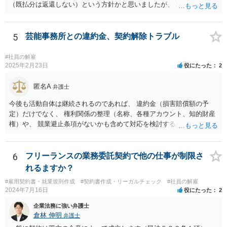
（既払分は返還しない）という方針かと思いましたが、 既に訴訟を提
起されているとのことですので、質問掲示板ではなく、直接弁護士に
連絡を入れて具体的な相談をした方がよいと思いますよ。手元キャッ
シュのあるなしによって保全処分も必要になりそうです。 訴状の内
5
芸能事務所との違約金、契約解除トラブル
容、合同会社の定款とあなたの役員任期、社宅利用契約の内容（社宅
は合同会社所有か？賃貸？、使用料支払はゼロ？それとも一旦報酬と
#社員の解雇
して３０万円支給されてそこから払っている？）くらいがあれば、御
2025年2月23日
役にたった
2
見積してもらえると思います。
匿名A
弁護士
今後も活動自体は継続されるのであれば、 違約金（損害賠償額の予
定）だけでなく、 権利関係の整理（名称、各種アカウント、知的財産
権）や、 競業避止条項がないかも含めて対応を検討する必要がありま
す。 未成年相手であっても、法定代理人（保護者）の同意を得ている
以上、 基本的には損害賠償額の予定は有効です。 相手方に債務の不履
行があるということであれば、 その部分を主張できるかを検討するこ
6
フリーランスの業務委託契約で他の仕事が制限さ
ととなります。
れるますか？
#雇用契約書・就業規則作成
#契約書作成・リーガルチェック
#社員の解雇
2024年7月16日
役にたった
2
企業法務に強い弁護士
倉林 伸明
弁護士