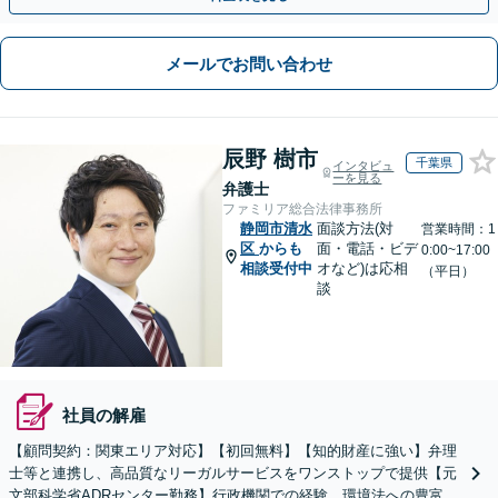
メールでお問い合わせ
辰野 樹市
千葉県
インタビュ
ーを見る
弁護士
ファミリア総合法律事務所
静岡市清水
面談方法(対
営業時間：1
区
からも
面・電話・ビデ
0:00~17:00
相談受付中
オなど)は応相
（平日）
談
社員の解雇
【顧問契約：関東エリア対応】【初回無料】【知的財産に強い】弁理
士等と連携し、高品質なリーガルサービスをワンストップで提供【元
文部科学省ADRセンター勤務】行政機関での経験、環境法への豊富な