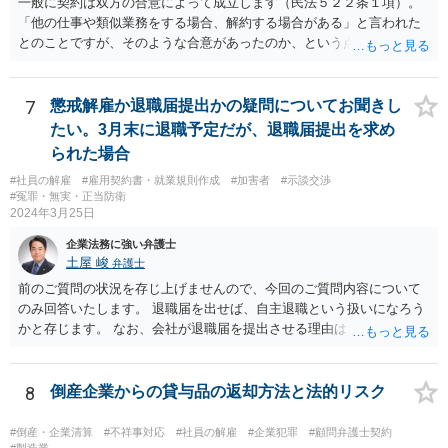
一般に契約は双方の合意によって成立します（民法５２２条１項）。
「他の仕事や類似業務をする場合、解約する場合がある」と言われた
とのことですが、そのような合意があったのか、という点を最初に確
認することになります。相談者の質問からは、そのような合意はなか
ったのではないでしょうか。 また、フリーランスの方との取引で、
「紙の書面で契約締結を行っているのは全体の4割弱にとどまってい
7
懲戒解雇か退職届提出かの疑問についてお聞きし
る」との報告もあります（「フリーランス白書２０２０」）。「トラ
たい。3月末に退職予定だが、退職届提出を求め
ブルが発生している取引の45.5%が口頭による契約締結であり、口約
られた場合
束の横行がトラブルを生じやすくしている」とも。（同） 詳しくお話
#社員の解雇
#雇用契約書・就業規則作成
#加害者
#示談交渉
を伺う必要がありますが、”言われた”ということで、もしかしたら書面
#冤罪・無実・正当防衛
で契約を締結していないのかもしれません。契約書がないためにトラ
2024年3月25日
ブルが生じることは上記のとおり珍しくありません。 もし契約書がな
いようでしたら、ご自身の権利を守り義務の範囲を明確にするため、
企業法務に強い弁護士
契約書を作成することをお勧めします。 契約書の支援について、弁護
土屋 峻
弁護士
士にご相談されるのもお勧めです。
前のご質問の状況を存じ上げませんので、今回のご質問内容について
のみ回答いたします。 退職届を出せば、自主退職という扱いになろう
かと存じます。 なお、会社が退職届を提出させる理由は、後日解雇無
効を主張された場合に備えて、退職届を提出させて「解雇」ではなか
ったと体裁を整えるためであることが多いです。 ただ、実際に懲戒解
雇事由が認められそうなのであれば、穏便な形である自主退職をした
8
倒産企業からの貸与品の返却方法と法的リスク
方がよい場合もありますので、事案によることになります。
#倒産・企業清算
#不祥事対応
#社員の解雇
#企業犯罪
#顧問弁護士契約
#製造業