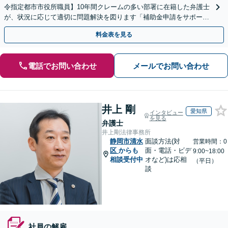
令指定都市市役所職員】10年間クレームの多い部署に在籍した弁護士
が、状況に応じて適切に問題解決を図ります「補助金申請をサポー
ト」【出張相談・WEB面談対応】
料金表を見る
電話でお問い合わせ
メールでお問い合わせ
井上 剛
愛知県
インタビュー
を見る
弁護士
井上剛法律事務所
静岡市清水
面談方法(対
営業時間：0
区
からも
面・電話・ビデ
9:00~18:00
相談受付中
オなど)は応相
（平日）
談
社員の解雇