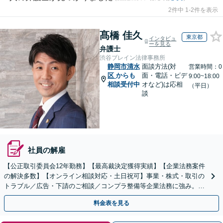
2件中 1-2件を表示
髙橋 佳久
東京都
インタビュ
ーを見る
弁護士
渋谷ブレイン法律事務所
静岡市清水
面談方法(対
営業時間：0
区
からも
面・電話・ビデ
9:00~18:00
相談受付中
オなど)は応相
（平日）
談
社員の解雇
【公正取引委員会12年勤務】【最高裁決定獲得実績】【企業法務案件
の解決多数】【オンライン相談対応・土日祝可】事業・株式・取引の
トラブル／広告・下請のご相談／コンプラ整備等企業法務に強み。株
式の相続／誹謗中傷対策／不動産問題まで幅広く対応！
料金表を見る