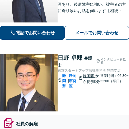
医あり、後遺障害に強い。被害者の方
に寄り添いお話を伺います【相続・遺
言】司法書士・税理士と連携してワン
ストップでサービスをご提供できま
す。そのほか、借金問題などもご相談
電話でお問い合わせ
メールでお問い合わせ
ください【LINE対応可】
日野 卓郎
弁護
インタビューを見
る
士
東京スタートアップ法律事務所 静岡支店
静
静岡
静岡駅
か
営業時間：06:30~
岡
市葵
|
22:00（平日）
ら徒歩0分
県
区
社員の解雇