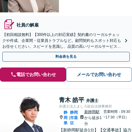
社員の解雇
【初回相談無料】【300件以上の対応実績】契約書のリーガルチェッ
クや作成、企業間・従業員トラブルなど。顧問契約もスポット対応も
お任せください。スピードを意識し、品質の高いリーガルサービスを
提供に努めます【新静岡駅直結】【夜間・休日相談可】
料金表を見る
電話でお問い合わせ
メールでお問い合わせ
青木 皓平
弁護士
弁護士法人ましろ総合法律事務所
新静岡駅
営業時間：09:30
静
静岡
~17:30（平日）
岡
市葵
から徒歩1
|
県
区
分
【新静岡駅徒歩1分】【交通事故】協力