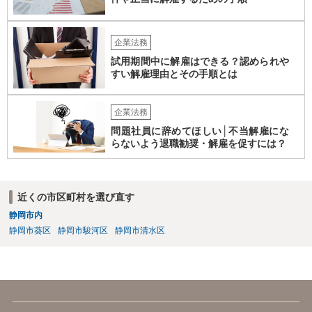
企業法務
試用期間中に解雇はできる？認められや
すい解雇理由とその手順とは
企業法務
問題社員に辞めてほしい│不当解雇にな
らないよう退職勧奨・解雇を促すには？
近くの市区町村を選び直す
静岡市内
静岡市葵区
静岡市駿河区
静岡市清水区