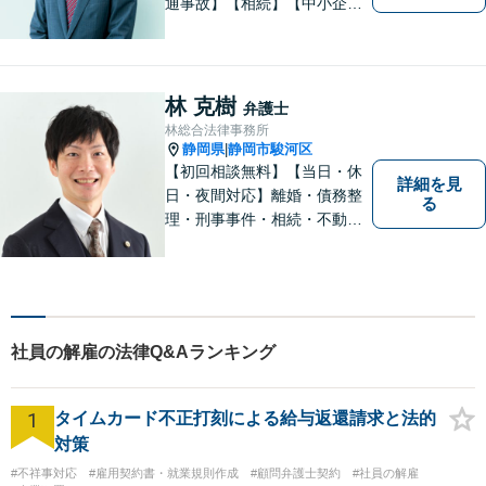
通事故】【相続】【中小企業
法務】の３分野を中心にご依
頼をお引き受けしています。
大阪・東京・名古屋など大都
市での豊富な弁護士経験と多
林 克樹
弁護士
数の解決実績がございます。
林総合法律事務所
静岡県
静岡市駿河区
|
【初回相談無料】【当日・休
詳細を見
日・夜間対応】離婚・債務整
る
理・刑事事件・相続・不動産
問題・交通事故等、多数の解
決実績あり。お悩みに真摯に
向き合うことを心がけていま
す。法人・個人事業主の事業
再建・債務整理の問題解決に
社員の解雇の法律Q&Aランキング
自信があります。
1
タイムカード不正打刻による給与返還請求と法的
対策
#不祥事対応
#雇用契約書・就業規則作成
#顧問弁護士契約
#社員の解雇