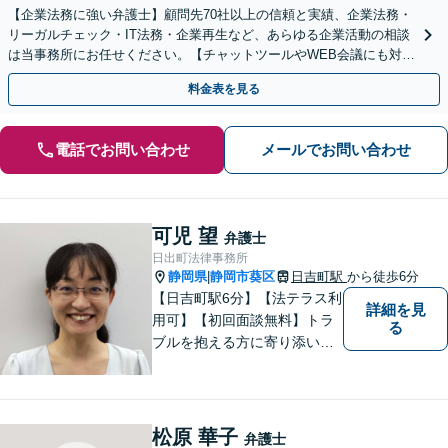
【企業法務に強い弁護士】顧問先70社以上の信頼と実績、企業法務・
リーガルチェック・IT法務・企業再生など、あらゆる企業活動の相談
は当事務所にお任せください。【チャットツールやWEB会議にも対
応】
料金表を見る
電話でお問い合わせ
メールでお問い合わせ
可児 望
弁護士
日出町法律事務所
静岡県
静岡市葵区
日吉町駅
から徒歩6分
|
【日吉町駅6分】【法テラス利
詳細を見
用可】【初回面談無料】トラ
る
ブルを抱える方に寄り添い、
その方に合った法的サービス
を提供します。お気軽にご相
談ください。
松原 華子
弁護士