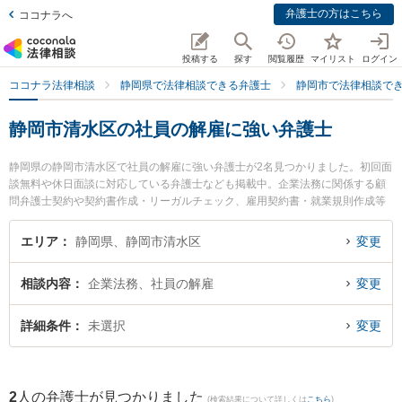
弁護士の方はこちら
ココナラへ
投稿する
探す
閲覧履歴
マイリスト
ログイン
ココナラ法律相談
静岡県で法律相談できる弁護士
静岡市で法律相談で
静岡市清水区の社員の解雇に強い弁護士
静岡県の静岡市清水区で社員の解雇に強い弁護士が2名見つかりました。初回面
談無料や休日面談に対応している弁護士なども掲載中。企業法務に関係する顧
問弁護士契約や契約書作成・リーガルチェック、雇用契約書・就業規則作成等
の細かな分野での絞り込み検索もでき便利です。特にミモザ法律事務所の北嶋
太郎弁護士や新清水法律事務所の浅井 裕貴弁護士のプロフィール情報や弁護士
エリア
静岡県、静岡市清水区
変更
費用、強みなどが注目されています。『静岡市清水区で土日や夜間に発生した
社員の解雇のトラブルを今すぐに弁護士に相談したい』『社員の解雇のトラブ
相談内容
企業法務、社員の解雇
変更
ル解決の実績豊富な近くの弁護士を検索したい』『初回相談無料で社員の解雇
を法律相談できる静岡市清水区内の弁護士に相談予約したい』などでお困りの
相談者さんにおすすめです。
詳細条件
未選択
変更
2
人の弁護士が見つかりました
(検索結果について詳しくは
こちら
)