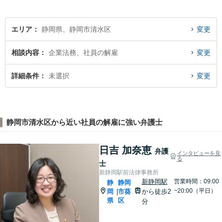
エリア
静岡県、静岡市清水区
変更
相談内容
企業法務、社員の解雇
変更
詳細条件
未選択
変更
静岡市清水区から近い社員の解雇に強い弁護士
日吉 加奈恵
弁護
インタビューを見
る
士
新静岡駅前法律事務所
新静岡駅
営業時間：09:00
静
静岡
~20:00（平日）
岡
市葵
から徒歩2
|
県
区
分