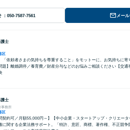
せ
メール
弁護士
葵区
】「依頼者さまの気持ちを尊重すること」をモットーに、お気持ちに寄
問題】離婚調停／養育費／財産分与などのお悩みご相談ください【交通
決
弁護士
許事務所
葵区
問契約可／月額55,000円～】【中小企業・スタートアップ・クリエー
権に関する企業法務サポート。「特許、意匠、商標、著作権、不正競争