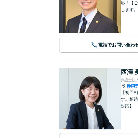
応！【ご
します。
電話でお問い合わ
西澤 
弁護士法
静岡
【初回相
す。相続
対応】