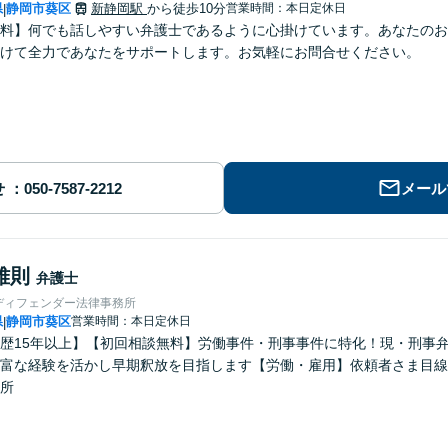
県
静岡市葵区
新静岡駅
から徒歩10分
営業時間：本日定休日
|
料】何でも話しやすい弁護士であるように心掛けています。あなたのお
けて全力であなたをサポートします。お気軽にお問合せください。
せ
メール
雅則
弁護士
ディフェンダー法律事務所
県
静岡市葵区
営業時間：本日定休日
|
歴15年以上】【初回相談無料】労働事件・刑事事件に特化！現・刑事
富な経験を活かし早期釈放を目指します【労働・雇用】依頼者さま目線
所