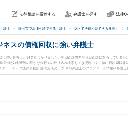
法律相談を投稿する
弁護士を探す
法律Q
弁護士
静岡市で法律相談できる弁護士
葵区で法律相談できる弁護士
ジネスの債権回収に強い弁護士
収に強い弁護士が14名見つかりました。初回面談無料や休日面談に対応している弁
債権の時効中断等の細かな分野での絞り込み検索もでき便利です。特に新静岡駅前法
京スタートアップ法律事務所 静岡支店の日野 卓郎弁護士のプロフィール情報や弁護
債権回収のトラブルを今すぐに弁護士に相談したい』『法人・ビジネスの債権回収
権回収を法律相談できる静岡市葵区内の弁護士に相談予約したい』などでお困りの