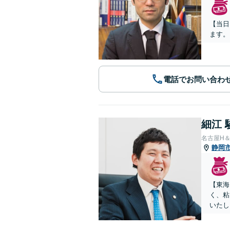
【当日
ます。
電話でお問い合わ
細江 
名古屋H
静岡
【東海
く、粘
いたし