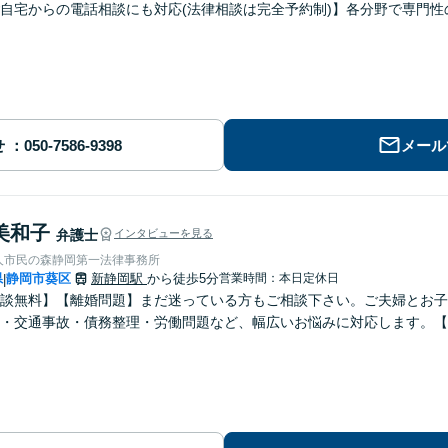
自宅からの電話相談にも対応(法律相談は完全予約制)】各分野で専門
せ
メール
美和子
弁護士
インタビューを見る
人市民の森静岡第一法律事務所
県
静岡市葵区
新静岡駅
から徒歩5分
営業時間：本日定休日
|
談無料】【離婚問題】まだ迷っている方もご相談下さい。ご夫婦とお子
・交通事故・債務整理・労働問題など、幅広いお悩みに対応します。【