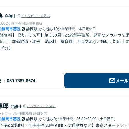
典
弁護士
インタビューを見る
弁護士法人GoDo 静岡合同法律事務所
県
静岡市葵区
静岡駅
から徒歩10分
営業時間：本日定休日
|
談無料】【法テラス可】創立50周年の老舗事務所。豊富なノウハウで
応可！離婚協議・調停、慰謝料、養育費、面会交流など幅広く対応【借
10分】
せ
メール
卓郎
弁護士
インタビューを見る
ートアップ法律事務所 静岡支店
県
静岡市葵区
静岡駅
から徒歩0分
営業時間：06:30~22:00（土日祝日）
|
不倫の慰謝料・刑事事件(加害者側)・交通事故など】東京スタートアッ