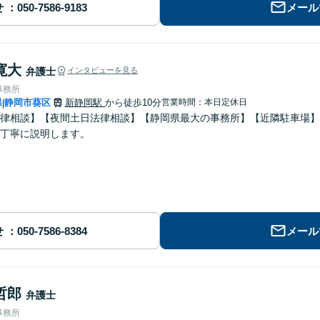
せ
メール
寛大
弁護士
インタビューを見る
事務所
県
静岡市葵区
新静岡駅
から徒歩10分
営業時間：本日定休日
|
律相談】【夜間土日法律相談】【静岡県最大の事務所】【近隣駐車場】
丁寧に説明します。
せ
メール
哲郎
弁護士
事務所