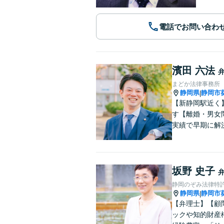
電話でお問い合わ
濱田 六法
まどか法律事務所
静岡県
静岡市
|
【新静岡駅近く
す【離婚・男女
実績で早期に解
坂野 史子
静岡のぞみ法律特
静岡県
静岡市
|
【弁理士】【顧
ックや知的財産