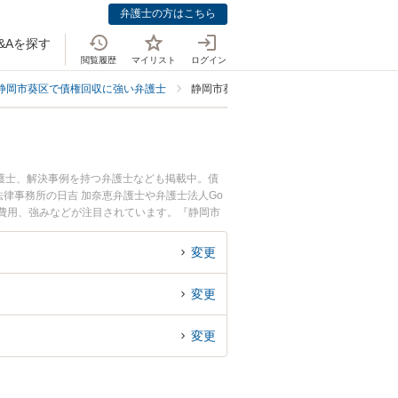
弁護士の方はこちら
&Aを探す
閲覧履歴
マイリスト
ログイン
静岡市葵区で債権回収に強い弁護士
静岡市葵区で法人・ビジネスに強い弁護士
護士、解決事例を持つ弁護士なども掲載中。債
律事務所の日吉 加奈恵弁護士や弁護士法人Go
士費用、強みなどが注目されています。『静岡市
のトラブル解決の実績豊富な近くの弁護士を検索
相談者さんにおすすめです。
変更
変更
変更