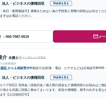
法人・ビジネスの債権回収
料金表を見る
・休日・夜間相談可】債権をためない為の予防策と実際の回収はお任せくだ
まずはお電話ください。
せ
メー
駿介
弁護士
インタビューを見る
＆Y法律事務所
市葵区
からも相談受付中
面談方法(対面・電話・ビデオなど)は応相談
営業時間：1
法人・ビジネスの債権回収
料金表を見る
エリア対応】売掛金／請負代金／個人間の貸金など債権回収のお悩みはご相
り強さを武器に回収に努めてまいります。状況や債権額、相手の出方を見な
ます【土日祝対応可】