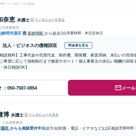
結果について詳しくは
こちら
)
加奈恵
弁護士
インタビューを見る
前法律事務所
県
静岡市葵区
新静岡駅
から徒歩2分
営業時間：本日定休日
|
法人・ビジネスの債権回収
料金表を見る
相談無料】工事代金や売買代金、制作費、開発費、家賃滞納、未払いの売掛
ご希望に応じて強制執行まで徹底サポート！個人事業主の未払い報酬の回収
・休日相談OK】
せ
メール
健博
弁護士
インタビューを見る
とう法律事務所
市葵区
からも相談受付中
面談方法(対面・電話・ビデオなど)は応相談
営業時間：0