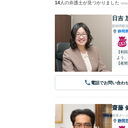
14
人の弁護士が見つかりました
(検索
日吉 
新静岡駅
静岡
【初回
よう、
【夜間
電話でお問い合わ
齋藤 
銀座さい
静岡