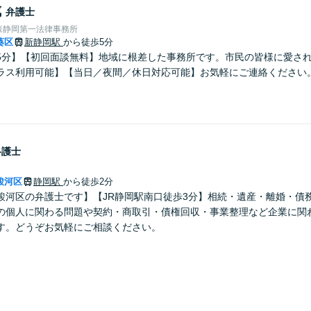
成
弁護士
森静岡第一法律事務所
葵区
新静岡駅
から徒歩5分
5分】【初回面談無料】地域に根差した事務所です。市民の皆様に愛さ
ラス利用可能】【当日／夜間／休日対応可能】お気軽にご連絡ください
弁護士
駿河区
静岡駅
から徒歩2分
駿河区の弁護士です】【JR静岡駅南口徒歩3分】相続・遺産・離婚・債
の個人に関わる問題や契約・商取引・債権回収・事業整理など企業に関
す。どうぞお気軽にご相談ください。