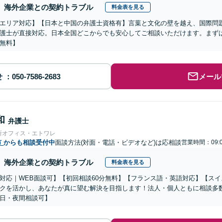
海外企業との契約トラブル
料金表を見る
エリア対応】【日本と中国の弁護士資格有】言葉と文化の壁を越え、国際問
護士が直接対応。日本全国どこからでも安心してご相談いただけます。まず
無料】
せ
メール
和
弁護士
所オフィス・エトワレ
市
からも相談受付中
面談方法(対面・電話・ビデオなど)は応相談
営業時間：09:0
海外企業との契約トラブル
料金表を見る
対応｜WEB面談可】【初回相談60分無料】【フランス語・英語対応】【ス
クを活かし、あなたが真に望む解決を目指します！法人・個人ともに相談多
日・夜間相談可】