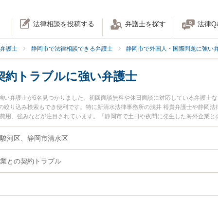
法律相談を投稿する
弁護士を探す
法律Q
弁護士
静岡市で法律相談できる弁護士
静岡市で外国人・国際問題に強い
契約トラブルに強い弁護士
強い弁護士が6名見つかりました。初回面談無料や休日面談に対応している弁護士
の絞り込み検索もでき便利です。特に新清水法律事務所の浅井 裕貴弁護士や静岡法
士費用、強みなどが注目されています。『静岡市で土日や夜間に発生した海外企業と
ラブル解決の実績豊富な近くの弁護士を検索したい』『初回相談無料で海外企業と
んにおすすめです。
市駿河区、静岡市清水区
業との契約トラブル