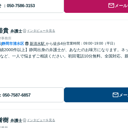
せ
メール
裕貴
弁護士
インタビューを見る
律事務所
県
静岡市清水区
新清水駅
から徒歩4分
営業時間：09:00~19:00（平日）
|
績2000件以上】静岡出身の弁護士が、あなたのお味方になります。ネット
など、一人で悩まずご相談ください。初回電話10分無料。全国対応。
メー
誉樹
弁護士
インタビューを見る
事務所