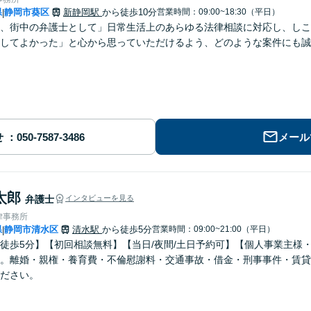
県
静岡市葵区
新静岡駅
から徒歩10分
営業時間：09:00~18:30（平日）
|
、街中の弁護士として」日常生活上のあらゆる法律相談に対応し、しこ
してよかった」と心から思っていただけるよう、どのような案件にも誠
せ
メール
太郎
弁護士
インタビューを見る
律事務所
県
静岡市清水区
清水駅
から徒歩5分
営業時間：09:00~21:00（平日）
|
徒歩5分】【初回相談無料】【当日/夜間/土日予約可】【個人事業主様
。離婚・親権・養育費・不倫慰謝料・交通事故・借金・刑事事件・賃貸
ださい。