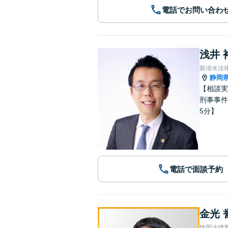
電話でお問い合わ
浅井 
新清水法
静岡
【相談実
刑事事件
5分】
電話で面談予約
金光 
静岡法律