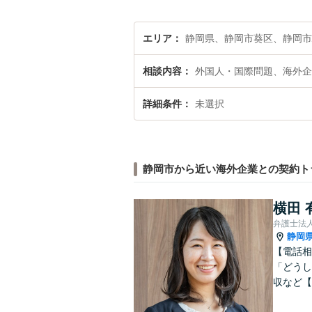
エリア
静岡県、静岡市葵区、静岡
相談内容
外国人・国際問題、海外企
詳細条件
未選択
静岡市から近い海外企業との契約ト
横田 
弁護士法人
静岡
【電話相
「どうし
収など【