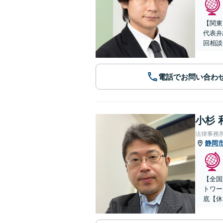
【関東
代表弁
回相談
電話でお問い合わ
小杉 
法律事務
静岡
【全国
トワー
底【休