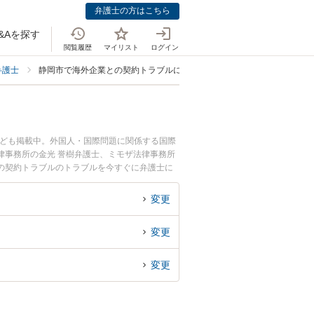
弁護士の方はこちら
&Aを探す
閲覧履歴
マイリスト
ログイン
弁護士
静岡市で海外企業との契約トラブルに強い弁護士
なども掲載中。外国人・国際問題に関係する国際
律事務所の金光 誉樹弁護士、ミモザ法律事務所
の契約トラブルのトラブルを今すぐに弁護士に
の契約トラブルを法律相談できる静岡市内の弁護
変更
変更
変更