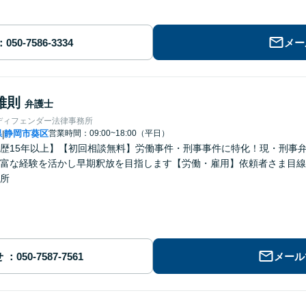
メー
雅則
弁護士
ディフェンダー法律事務所
県
静岡市葵区
営業時間：09:00~18:00（平日）
|
歴15年以上】【初回相談無料】労働事件・刑事事件に特化！現・刑事
富な経験を活かし早期釈放を目指します【労働・雇用】依頼者さま目線
所
せ
メール