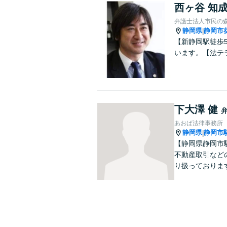
西ヶ谷 知
弁護士法人市民の
静岡県
静岡市
|
【新静岡駅徒歩
います。【法テ
下大澤 健
あおば法律事務所
静岡県
静岡市
|
【静岡県静岡市
不動産取引など
り扱っておりま