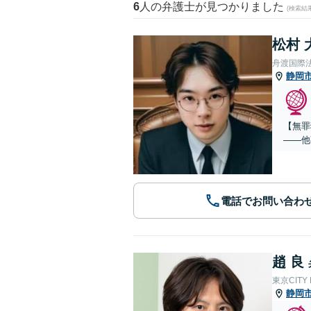
6
人の弁護士が見つかりました
(検索結
松村 
舟渡国際
静岡
【無罪
——他
電話でお問い合わ
趙 良
東京CITY
静岡