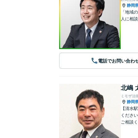
静岡
「地域の
人に相談
電話でお問い合わ
北嶋 
ミモザ法
静岡
【清水駅
ください
ご相談く