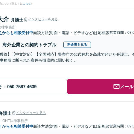
果について詳しくは
こちら
)
大介
弁護士
インタビューを見る
法律事務所
市
からも相談受付中
面談方法(対面・電話・ビデオなど)は応相談
営業時間：07:0
海外企業との契約トラブル
料金表を見る
獲得】【中文対応】【全国対応】警察庁の公式解釈を高裁で砕いた弁護士。
事務所に断られた案件も徹底的に闘い抜く。
せ
メール
弁護士
インタビューを見る
 LIGHT法律事務所
市
からも相談受付中
面談方法(対面・電話・ビデオなど)は応相談
営業時間：09:3