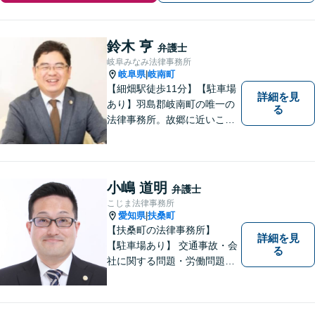
鈴木 亨
弁護士
岐阜みなみ法律事務所
岐阜県
岐南町
|
【細畑駅徒歩11分】【駐車場
詳細を見
あり】羽島郡岐南町の唯一の
る
法律事務所。故郷に近いこの
町で、お困りの方の未来を明
るいものにすべく、誠心誠意
弁護をいたします。依頼者と
弁護士という垣根を超えて、
小嶋 道明
弁護士
良きパートナーとして貢献し
こじま法律事務所
ます。【会社勤務経験あり】
愛知県
扶桑町
|
【扶桑町の法律事務所】
詳細を見
【駐車場あり】 交通事故・会
る
社に関する問題・労働問題・
離婚・相続・刑事事件に力を
入れています。