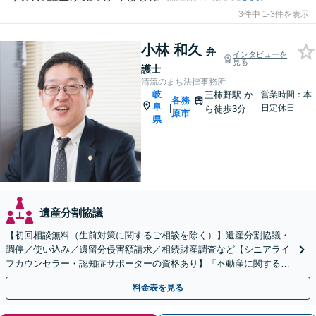
3件中 1-3件を表示
小林 和久
弁
インタビューを
見る
護士
清流のまち法律事務所
岐
三柿野駅
か
営業時間：本
各務
阜
|
日定休日
ら徒歩3分
原市
県
遺産分割協議
【初回相談無料（生前対策に関するご相談を除く）】遺産分割協議・
調停／使い込み／遺留分侵害額請求／相続財産調査など【シニアライ
フカウンセラー・認知症サポーターの資格あり】「不動産に関する相
続もお任せください」【当日・夜間相談可（要相談）】
料金表を見る