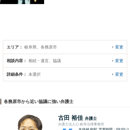
丁寧に聞くこと・お客様が疑
問を抱えたままにならないよ
う分かりやすく丁寧に説明す
ることを心がけています。
エリア
岐阜県、各務原市
変更
相談内容
相続・遺言、協議
変更
詳細条件
未選択
変更
各務原市から近い協議に強い弁護士
古田 裕佳
弁護士
弁護士法人心 岐阜法律事務所
名鉄岐阜駅
営業時間：09:00~1