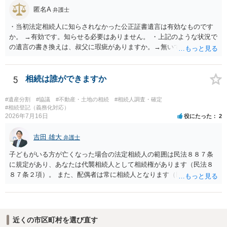
匿名A
弁護士
・当初法定相続人に知らされなかった公正証書遺言は有効なものです
か。 →有効です。知らせる必要はありません。 ・上記のような状況で
の遺言の書き換えは、叔父に瑕疵がありますか。→無いです。 ・分割
する場合の比率は、現状で、客観的に見てどの程度が妥当と考えられ
ますか。 →本人が自由に決められますので、どこが妥当とは言えない
です。客観的な基準もありません。 ・できれば穏やかに、分割を拒否
5
相続は誰ができますか
することはできますか。 →分割を拒否するということは、遺産はいら
ないということでしょうか。遺言で、受取を指定されててもいらない
#遺産分割
#協議
#不動産・土地の相続
#相続人調査・確定
と拒否することはできます。理由を説明する必要はありません。
#相続登記（義務化対応）
2026年7月16日
役にたった
2
吉田 雄大
弁護士
子どもがいる方が亡くなった場合の法定相続人の範囲は民法８８７条
に規定があり、あなたは代襲相続人として相続権があります（民法８
８７条２項）。 また、配偶者は常に相続人となります（民法８９０
条）。 「祖父の子供３人」の方の配偶者がご健在であれば、その方に
も相続権があります。つまり、孫５人に加えて「おじ又はおば」にも
相続権がある可能性があります。
近くの市区町村を選び直す