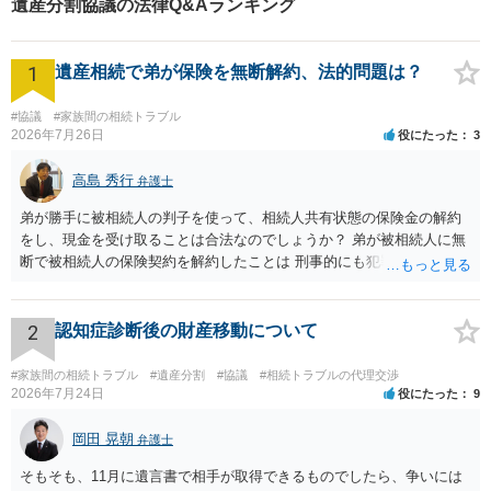
遺産分割協議の法律Q&Aランキング
1
遺産相続で弟が保険を無断解約、法的問題は？
#協議
#家族間の相続トラブル
2026年7月26日
役にたった
3
高島 秀行
弁護士
弟が勝手に被相続人の判子を使って、相続人共有状態の保険金の解約
をし、現金を受け取ることは合法なのでしょうか？ 弟が被相続人に無
断で被相続人の保険契約を解約したことは 刑事的にも犯罪となる可能
性があり、民事的には無効だと思います。 保険会社で解約の際に提出
された書類のコピーを取得して、弁護士に面談で詳しい事情を話して
相談 されたら良いと思います。
2
認知症診断後の財産移動について
#家族間の相続トラブル
#遺産分割
#協議
#相続トラブルの代理交渉
2026年7月24日
役にたった
9
岡田 晃朝
弁護士
そもそも、11月に遺言書で相手が取得できるものでしたら、争いには