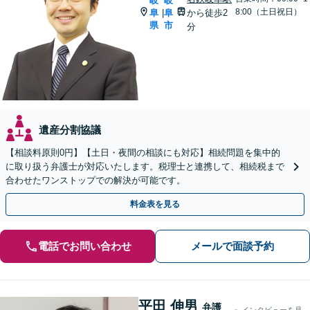
岐
岐
8:00（土日祝日）
阜
阜
から徒歩2
|
県
市
分
遺産分割協議
【相談料原則0円】【土日・夜間の相談にも対応】相続問題を集中的
に取り扱う弁護士が対応いたします。税理士と連携して、相続税まで
合わせたワンストップでの解決が可能です。
料金表を見る
電話でお問い合わせ
メールで面談予約
平田 伸男
弁護
インタビューを見