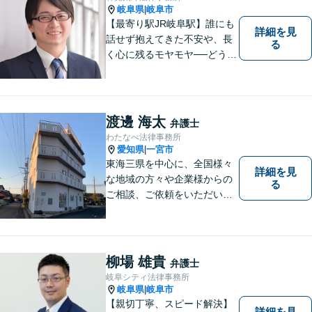
を解決してきました。
岐阜県
岐阜市
|
【最寄り駅JR岐阜駅】誰にも
詳細を見
話せず抱えてきた不安や、長
る
く心に残るモヤモヤ──どうぞ
安心してお聞かせください。
あなたの想いに丁寧に寄り添
いながら、これからの一歩を
一緒に見つけていきます。
渡邊 海太
弁護士
【丁寧なヒアリング】【地域
わたなべ法律事務所
密着型の法律事務所】
愛知県
一宮市
|
東海三県を中心に、全国様々
詳細を見
な地域の方々や企業様からの
る
ご相談、ご依頼をいただいて
おります。完全個室の相談
室、駐車場完備でお待ちして
おります。
柳場 雄貴
弁護士
岐阜シティ法律事務所
岐阜県
岐阜市
|
【親切丁寧、スピード解決】
詳細を見