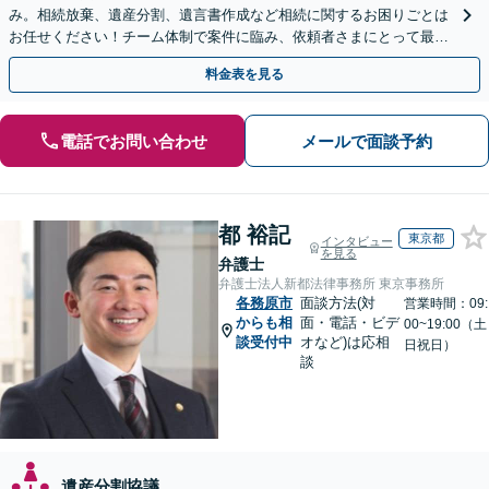
み。相続放棄、遺産分割、遺言書作成など相続に関するお困りごとは
お任せください！チーム体制で案件に臨み、依頼者さまにとって最善
の解決を目指します【堅田駅4分】【無料駐車場あり】
料金表を見る
電話でお問い合わせ
メールで面談予約
都 裕記
東京都
インタビュー
を見る
弁護士
弁護士法人新都法律事務所 東京事務所
各務原市
面談方法(対
営業時間：09:
からも相
面・電話・ビデ
00~19:00（土
談受付中
オなど)は応相
日祝日）
談
遺産分割協議