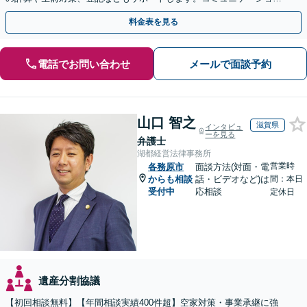
を大事にし、より納得できる解決を目指します。
料金表を見る
電話でお問い合わせ
メールで面談予約
山口 智之
滋賀県
インタビュ
ーを見る
弁護士
湖都経営法律事務所
営業時
各務原市
面談方法(対面・電
からも相談
話・ビデオなど)は
間：本日
受付中
応相談
定休日
遺産分割協議
【初回相談無料】【年間相談実績400件超】空家対策・事業承継に強