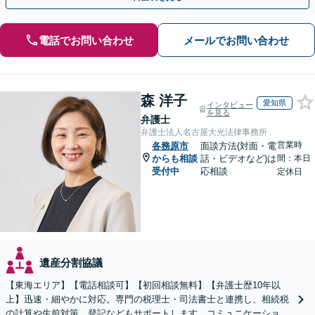
電話でお問い合わせ
メールでお問い合わせ
森 洋子
愛知県
インタビュー
を見る
弁護士
弁護士法人名古屋大光法律事務所
営業時
各務原市
面談方法(対面・電
からも相談
話・ビデオなど)は
間：本日
受付中
応相談
定休日
遺産分割協議
【東海エリア】【電話相談可】【初回相談無料】【弁護士歴10年以
上】迅速・細やかに対応。専門の税理士・司法書士と連携し、相続税
の計算や生前対策、登記などもサポートします。コミュニケーション