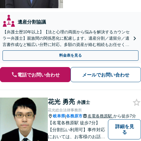
遺産分割協議
【弁護士歴10年以上】【法と心理の両面から悩みを解決するカウンセ
ラー弁護士】親族間の関係悪化に配慮します。遺産分割／遺留分／遺
言書作成など幅広い分野に対応。多額の資産が絡む相続もお任せくだ
さい。【夜間・休日の相談可能】【駐車場完備】
料金表を見る
電話でお問い合わせ
メールでお問い合わせ
花光 勇亮
弁護士
花光総合法律事務所
岐阜県
各務原市
名電各務原駅
から徒歩7分
|
【名電各務原駅 徒歩7分】
詳細を見
【分割払い利用可】事件対応
る
においては、お客様のお話を