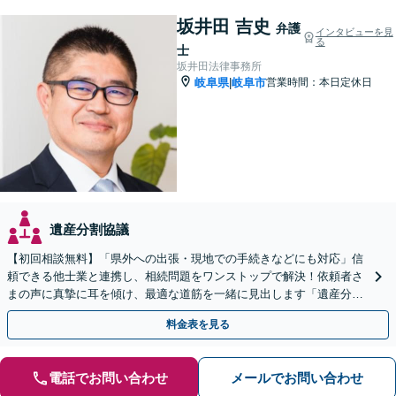
坂井田 吉史
弁護
インタビューを見
る
士
坂井田法律事務所
岐阜県
岐阜市
営業時間：本日定休日
|
遺産分割協議
【初回相談無料】「県外への出張・現地での手続きなどにも対応」信
頼できる他士業と連携し、相続問題をワンストップで解決！依頼者さ
まの声に真摯に耳を傾け、最適な道筋を一緒に見出します「遺産分割
／寄与分／成年後見／遺留分／相続放棄／遺言書作成など」
料金表を見る
電話でお問い合わせ
メールでお問い合わせ