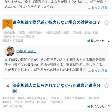
なりません。 例えば遺言では、あなたが取得できるのに、相手が取り
込んだのでしたらそうでしょうね。
3
遺産相続で従兄弟が協力しない場合の対処法は？
#相続放棄
#協議
#相続手続き
#相続人調査・確定
#不動産・土地の相続
#相続トラブルの代理交渉
2026年7月22日
役にたった
2
小杉 和
弁護士
まず前段の質問ですが、その従兄弟の方々を相手方とする遺産分割調
停を（曾祖父の最後の住所地を管轄する）家庭裁判所に申し立てるこ
とが考えられます。裁判所からの呼出しがあれば応答する可能性がま
だあるのではないでしょうか。 後段の質問については、相続放棄は可
能と思われます。時間が思った以上にないので必要書類をてきぱきと
揃える必要があります。その点是非御注意ください。
4
法定相続人に知らされていなかった遺言と遺産分
割
#遺産分割
#協議
#遺言の書き直し・やり直し
#遺言の真偽鑑定・遺言無効
#相続トラブルの代理交渉
#不動産・土地の相続
2026年7月18日
役にたった
3