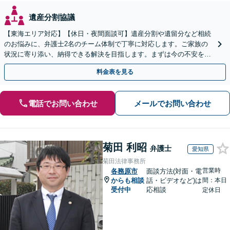
遺産分割協議
【東海エリア対応】【休日・夜間面談可】遺産分割や遺留分など相続
のお悩みに、弁護士2名のチーム体制で丁寧に対応します。ご家族の
状況に寄り添い、納得できる解決を目指します。まずは今の不安をお
聞かせください【メール・WEB相談可】
料金表を見る
電話でお問い合わせ
メールでお問い合わせ
菊田 利昭
弁護士
愛知県
菊田法律事務所
営業時
各務原市
面談方法(対面・電
からも相談
話・ビデオなど)は
間：本日
受付中
応相談
定休日