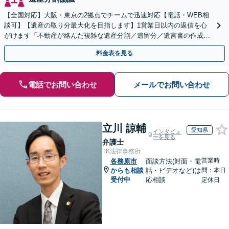
【全国対応】大阪・東京の2拠点でチームで迅速対応【電話・WEB相
談可】【遺産の取り分最大化を目指します】1営業日以内の返信を心
がけます「不動産が絡んだ複雑な遺産分割／遺留分／遺言書の作成・
執行／事業承継など、お任せください」【休日相談あり】
料金表を見る
電話でお問い合わせ
メールでお問い合わせ
立川 諒輔
愛知県
インタビュ
ーを見る
弁護士
TK法律事務所
営業時
各務原市
面談方法(対面・電
からも相談
話・ビデオなど)は
間：本日
受付中
応相談
定休日