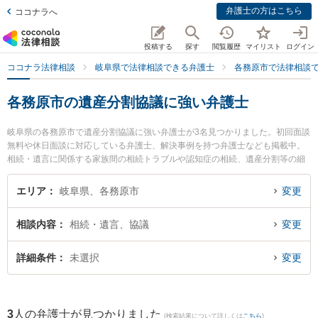
弁護士の方はこちら
ココナラへ
投稿する
探す
閲覧履歴
マイリスト
ログイン
ココナラ法律相談
岐阜県で法律相談できる弁護士
各務原市で法律相談
各務原市の遺産分割協議に強い弁護士
岐阜県の各務原市で遺産分割協議に強い弁護士が3名見つかりました。初回面談
無料や休日面談に対応している弁護士、解決事例を持つ弁護士なども掲載中。
相続・遺言に関係する家族間の相続トラブルや認知症の相続、遺産分割等の細
かな分野での絞り込み検索もでき便利です。特に清流のまち法律事務所の小林
和久弁護士や中村将成法律事務所の中村 将成弁護士、花光総合法律事務所の花
エリア
岐阜県、各務原市
変更
光 勇亮弁護士のプロフィール情報や弁護士費用、強みなどが注目されていま
す。『各務原市で土日や夜間に発生した遺産分割協議のトラブルを今すぐに弁
相談内容
相続・遺言、協議
変更
護士に相談したい』『遺産分割協議のトラブル解決の実績豊富な近くの弁護士
を検索したい』『初回相談無料で遺産分割協議を法律相談できる各務原市内の
弁護士に相談予約したい』などでお困りの相談者さんにおすすめです。
詳細条件
未選択
変更
3
人の弁護士が見つかりました
(検索結果について詳しくは
こちら
)