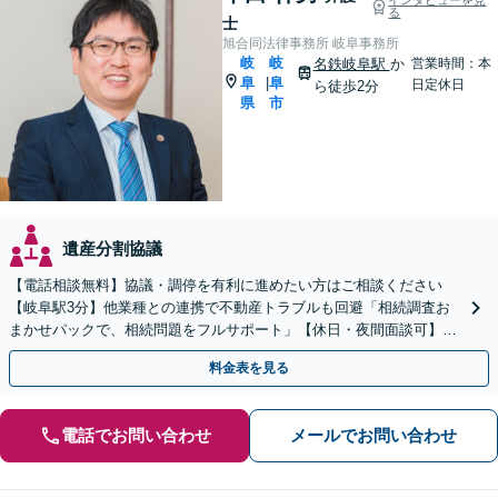
る
士
旭合同法律事務所 岐阜事務所
岐
岐
名鉄岐阜駅
か
営業時間：本
阜
阜
|
日定休日
ら徒歩2分
県
市
遺産分割協議
【電話相談無料】協議・調停を有利に進めたい方はご相談ください
【岐阜駅3分】他業種との連携で不動産トラブルも回避「相続調査お
まかせパックで、相続問題をフルサポート」【休日・夜間面談可】
【電話相談・ビデオ面談あり】【完全個室対応】
料金表を見る
電話でお問い合わせ
メールでお問い合わせ