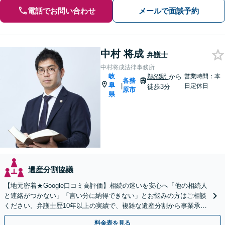
電話でお問い合わせ
メールで面談予約
中村 将成
弁護士
中村将成法律事務所
岐
鵜沼駅
から
営業時間：本
各務
阜
|
日定休日
徒歩3分
原市
県
遺産分割協議
【地元密着★Google口コミ高評価】相続の迷いを安心へ「他の相続人
と連絡がつかない」「言い分に納得できない」とお悩みの方はご相談
ください。弁護士歴10年以上の実績で、複雑な遺産分割から事業承継
まで幅広く対応【休日・夜間相談可｜駐車場あり】
料金表を見る