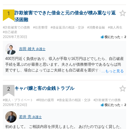
1
詐欺被害でできた借金と元の借金が積み重なり返
済困難
#詐欺被害での債務
#任意整理
#借金返済の相談・交渉
#消費者金融
#個人再生
#自己破産
2026年7月30日
役にたった
2
吉田 雄大
弁護士
400万円近く負債があり、収入が手取り16万円ほどでしたら、自己破産
手続を選ぶのが最善と思います。夫さんが債務整理中であるならば尚
更ですし、場合によってはご夫婦とも自己破産を選択する方法もある
と思います。
2
キャバ嬢と客の金銭トラブル
#個人・プライベート
#時効の援用
#借金返済の相談・交渉
#詐欺被害での債務
2026年7月24日
役にたった
2
若井 亮
弁護士
初めまして。 ご相談内容を拝見しました。 あげたのではなく貸した、