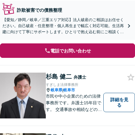
詐欺被害での債務整理
【愛知／静岡／岐阜／三重エリア対応】法人破産のご相談はお任せく
ださい。自己破産・任意整理・個人再生まで幅広く対応可能。生活再
建に向けて丁寧にサポートします。ひとりで抱え込む前にご相談くだ
さい【オンライン面談OK】【休日・夜間相談可】
電話でお問い合わせ
杉島 健二
弁護士
すぎしま法律事務所
岐阜県
岐阜市
|
市民や中小企業のための法律
詳細を見
事務所です。弁護士15年目で
る
す。 交通事故や相続などの相
談料は、初回無料です。 交通
事故などの民事事件や、相続
などの家事事件を解決してき