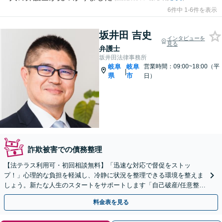
6件中 1-6件を表示
坂井田 吉史
インタビューを
見る
弁護士
坂井田法律事務所
岐阜
岐阜
営業時間：09:00~18:00（平
|
県
市
日）
詐欺被害での債務整理
【法テラス利用可・初回相談無料】「迅速な対応で督促をストッ
プ！」心理的な負担を軽減し、冷静に状況を整理できる環境を整えま
しょう。新たな人生のスタートをサポートします「自己破産/任意整
理/個人再生/法人破産/時効の援用/過払金請求など」
料金表を見る