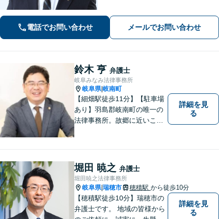
サポート弁護を行っています。どんな
方でもまずは無料相談を！【男女1名ず
電話でお問い合わせ
メールでお問い合わせ
つ弁護士在籍】
鈴木 亨
弁護士
岐阜みなみ法律事務所
岐阜県
岐南町
|
【細畑駅徒歩11分】【駐車場
詳細を見
あり】羽島郡岐南町の唯一の
る
法律事務所。故郷に近いこの
町で、お困りの方の未来を明
るいものにすべく、誠心誠意
弁護をいたします。依頼者と
弁護士という垣根を超えて、
堀田 暁之
弁護士
良きパートナーとして貢献し
堀田暁之法律事務所
ます。【会社勤務経験あり】
岐阜県
瑞穂市
穂積駅
から徒歩10分
|
【穂積駅徒歩10分】瑞穂市の
詳細を見
弁護士です。 地域の皆様から
る