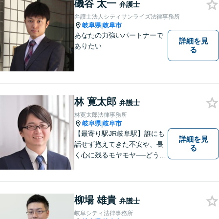
ました。特に交通事故では多
磯谷 太一
弁護士
くの後遺障害事故や死亡事故
弁護士法人シティサンライズ法律事務所
を解決してきました。
岐阜県
岐阜市
|
あなたの力強いパートナーで
詳細を見
ありたい
る
林 寛太郎
弁護士
林寛太郎法律事務所
岐阜県
岐阜市
|
【最寄り駅JR岐阜駅】誰にも
詳細を見
話せず抱えてきた不安や、長
る
く心に残るモヤモヤ──どうぞ
安心してお聞かせください。
あなたの想いに丁寧に寄り添
いながら、これからの一歩を
一緒に見つけていきます。
柳場 雄貴
弁護士
【丁寧なヒアリング】【地域
岐阜シティ法律事務所