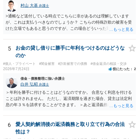
村山 大基
弁護士
>通帳など送付している時点でこちらに非があるのは理解しています
が、これは支払うべきなのでしょうか？ こちらの特殊詐欺の被害を受
けた立場でもあると思うのですが、この場合どういった対処が必要で
しょうか？ →依頼するかどうかは別にして、弁護士に相談に行った方
がいいとは思います。 そもそも、特殊詐欺関係なく旦那さんの行為
は法に触れる可能性もあります。 ＞100万を支払わず穏便に和解する
5
お金の貸し借りに勝手に年利をつけるのはどうな
ことは可能でしょうか？ →一般的には難しいです。相談者さんも１０
のか
０万円の被害を受けたとして、１円も払わないで和解したいと言われ
#個人・プライベート
#闇金被害
#詐欺被害での債務
#借金返済の相談・交渉
たら、 できるだけ重い刑罰を与えて欲しい、と思われるのではない
2026年7月24日
役にたった
2
でしょうか。 ＞弁護士さんに入ってもらうことで支払額が下がること
はありますか？ そこはあり得ます、ただ、弁護士費用かけるならその
借金・債務整理に強い弁護士
分賠償に回すことも考えられるので、 兼ね合いは考えてみましょう。
白井 弘昭
弁護士
＞年利を勝手に付けることはどうなのですか。 合意なく利息を付ける
ことは許されません。 ただし、返済期限を過ぎた場合、貸主は法定利
息の年３％を請求することができます。 ＞あと返済義務はありますか
借りたお金の返済か、勝手につけられた利息がが分かりませんが、借
りたお金は返さなければいけませんし、勝手につけた利息は返済不要
です。 以上、ご参考まで。
6
愛人契約解消後の返済義務と取り立て行為の合法
性は？