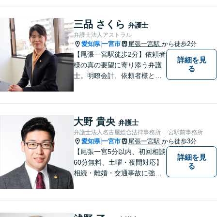
う分かりやすく丁寧に説明す
ることを心がけています。
三品 さくら
弁護士
弁護士法人アストラル
愛知県
一宮市
尾張一宮駅
から徒歩2分
|
【尾張一宮駅徒歩2分】依頼者
詳細を見
様の真の要望に寄り添う弁護
る
士。明瞭会計、依頼者様との
緊密なコミュニケーションを
お約束します。離婚、交通事
故、借金など、あらゆるご相
談で多くの実績がございま
大野 貴央
弁護士
す。
弁護士法人名古屋総合法律事務所 一宮駅前事務所
愛知県
一宮市
尾張一宮駅
から徒歩3分
|
【尾張一宮5分以内、初回相談
詳細を見
60分無料、土曜・夜間対応】
る
相続・離婚・交通事故に強い
弁護士なら名古屋総合法律事
務所にお任せください。弁護
士、税理士、司法書士がチー
ムを組んで最善の解決策をご