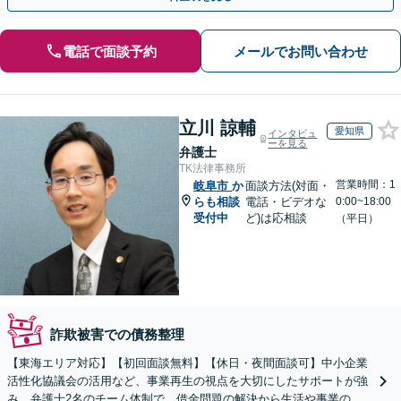
電話で面談予約
メールでお問い合わせ
立川 諒輔
愛知県
インタビュ
ーを見る
弁護士
TK法律事務所
営業時間：1
岐阜市
か
面談方法(対面・
らも相談
電話・ビデオな
0:00~18:00
受付中
ど)は応相談
（平日）
詐欺被害での債務整理
【東海エリア対応】【初回面談無料】【休日・夜間面談可】中小企業
活性化協議会の活用など、事業再生の視点を大切にしたサポートが強
み。弁護士2名のチーム体制で、借金問題の解決から生活や事業の立