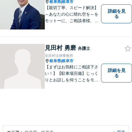
密着型の法律事務所】
岐阜県
岐阜市
|
【親切丁寧、スピード解決】
詳細を見
～あなたの心に晴れ空を～を
る
モットーに、ご相談者様、依
頼者様の良きリーガルパート
ナーになれるよう責任を持っ
てサポートさせて頂きます。
お気軽にご相談下さい。
見田村 勇磨
弁護士
見田村法律事務所
岐阜県
岐阜市
|
【まずはお気軽にご相談下さ
詳細を見
い！】【駐車場完備】じっく
る
りとお話しを伺うことをモッ
トーにしております。