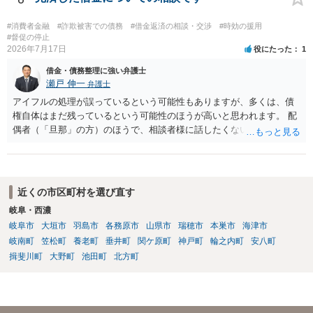
るといえそうなものはありませんでした。 不貞当事者間での貸金だか
らといって不法原因給付になるわけではありません。 あなたが性行為
#消費者金融
#詐欺被害での債務
#借金返済の相談・交渉
#時効の援用
をしたくてお金を払ってお願いしていたという事情などが必要です。
#督促の停止
2026年7月17日
役にたった
1
借金・債務整理に強い弁護士
瀬戸 伸一
弁護士
アイフルの処理が誤っているという可能性もありますが、多くは、債
権自体はまだ残っているという可能性のほうが高いと思われます。 配
偶者（「旦那」の方）のほうで、相談者様に話したくない事情等もあ
るのではないかと推察いたします。 長期間経過していれば、消滅時効
援用という方法も取れる可能性があるため、御主人に法律事務所に相
談にいくように説得されてはどうでしょうか。相談者様が一緒だと話
せない事情もあるかもしれないのでおひとりで行ってもらうほうがい
近くの市区町村を選び直す
いかもしれません。 配偶者の債務がある状態で配偶者が亡くなると債
岐阜・西濃
務を相談者様が相続するという状態になる（相続放棄などの亡くなっ
岐阜市
大垣市
羽島市
各務原市
山県市
瑞穂市
本巣市
海津市
てからの方法もありますが）ため、相談者様にも関係することだとし
て相談にいくようにお話してみてはどうでしょうか。
岐南町
笠松町
養老町
垂井町
関ケ原町
神戸町
輪之内町
安八町
揖斐川町
大野町
池田町
北方町