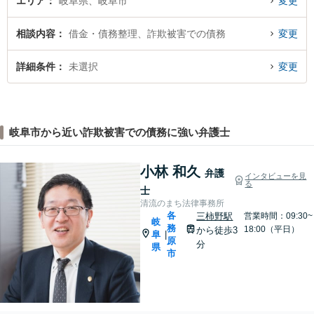
エリア
岐阜県、岐阜市
変更
相談内容
借金・債務整理、詐欺被害での債務
変更
詳細条件
未選択
変更
岐阜市から近い詐欺被害での債務に強い弁護士
小林 和久
弁護
インタビューを見
る
士
清流のまち法律事務所
各
三柿野駅
営業時間：09:30~
岐
務
18:00（平日）
から徒歩3
阜
|
原
分
県
市