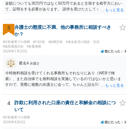
金額についても30万円ではなく50万円であると主張する相手方におい
て、証明をする必要があります。 請求を受けたとしても、もらったも
のであることを伝え、貸したというのであれば証拠を出すよう申し入
れることになるでしょう。 請求があるまでは、こちらからアクション
を起こす必要はないかと思います。
3
弁護士の態度に不満、他の事務所に相談すべき
か？
#詐欺被害での債務
#FX詐欺
#副業詐欺
#借金返済の相談・交渉
#仮想通貨詐欺
#多重債務
2026年7月15日
役にたった
3
匿名A
弁護士
今時無料相談を受けてくれる事務所もそれなりにあり（WEBで検
索）、また自治体でも無料相談を実施しているのではないかと思いま
すので、実際に複数の弁護士に会って、ちゃんと話を聞いてくれる
方、高圧的ではない方に相談した方が良いでしょう。その弁護士の方
はそもそも事案を把握できていないようですので、御相談の案件につ
いては弁護士として能力不足なのかもしれません。相手にしない方が
4
詐欺に利用された口座の責任と和解金の相談につ
良いと思います。ただ、仮想通貨詐欺の被害回復は現実的には難しい
いて
かもしれません。
#詐欺被害での債務
2026年8月6日
役にたった
2