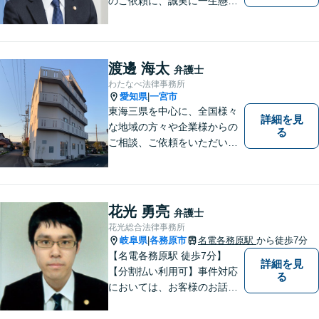
のご依頼に、誠実に一生懸命
に取り組みます。2015年の弁
護士登録以来、刑事事件や交
通事故・慰謝料・借金問題を
はじめとする民事事件に対応
渡邊 海太
弁護士
してきました。お気軽にお電
わたなべ法律事務所
話ください【駐車場完備】
愛知県
一宮市
|
東海三県を中心に、全国様々
詳細を見
な地域の方々や企業様からの
る
ご相談、ご依頼をいただいて
おります。完全個室の相談
室、駐車場完備でお待ちして
おります。
花光 勇亮
弁護士
花光総合法律事務所
岐阜県
各務原市
名電各務原駅
から徒歩7分
|
【名電各務原駅 徒歩7分】
詳細を見
【分割払い利用可】事件対応
る
においては、お客様のお話を
丁寧に聞くこと・お客様が疑
問を抱えたままにならないよ