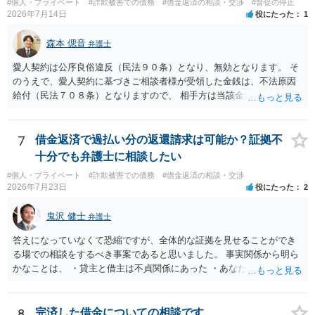
#個人・プライベート
#詐欺被害での債務
#借金返済の相談・交渉
#督促の停止
2026年7月14日
役にたった
1
森本 偲音
弁護士
愛人契約は公序良俗違反（民法９０条）となり、無効となります。 そ
のうえで、愛人契約に基づきご相談者様が受領した金銭は、不法原因
給付（民法７０８条）となりますので、 相手方は当該金銭の返還請求
をすることはできません。 以上、ご参考までに。
7
借金返済で過払い分の返還請求は可能か？証拠不
十分でも弁護士に相談したい
#個人・プライベート
#詐欺被害での債務
#借金返済の相談・交渉
2026年7月23日
役にたった
2
鬼沢 健士
弁護士
答えになっていなくて恐縮ですが、全体的な証拠を見せることができ
る場での相談をするべき事案であると思いました。 事実関係から明ら
かなことは、 ・貸主と借主は不貞関係にあった ・あなたから相手に金
銭を振り込んだ形跡がある ということでしょう。 相手の反論として予
想されるのは、 ・もらったものだ ・貸したかもしれないが、不法原因
給付ではない でしょう。 書かれた情報だけからは、不法原因給付であ
8
完済した借金についての相談です