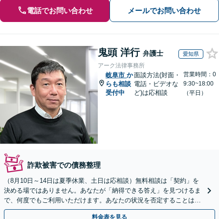
電話でお問い合わせ
メールでお問い合わせ
鬼頭 洋行
弁護士
愛知県
アーク法律事務所
営業時間：0
岐阜市
か
面談方法(対面・
らも相談
電話・ビデオな
9:30~18:00
受付中
ど)は応相談
（平日）
詐欺被害での債務整理
（8月10日～14日は夏季休業、土日は応相談）無料相談は「契約」を
決める場ではありません。あなたが「納得できる答え」を見つけるま
で、何度でもご利用いただけます。あなたの状況を否定することは、
決してありません。どうぞ、ご安心ください。
料金表を見る