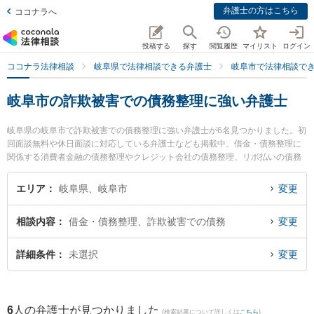
弁護士の方はこちら
ココナラへ
投稿する
探す
閲覧履歴
マイリスト
ログイン
ココナラ法律相談
岐阜県で法律相談できる弁護士
岐阜市で法律相談で
岐阜市の詐欺被害での債務整理に強い弁護士
岐阜県の岐阜市で詐欺被害での債務整理に強い弁護士が6名見つかりました。初
回面談無料や休日面談に対応している弁護士なども掲載中。借金・債務整理に
関係する消費者金融の債務整理やクレジット会社の債務整理、リボ払いの債務
整理等の細かな分野での絞り込み検索もでき便利です。特に坂井田法律事務所
の坂井田 吉史弁護士やすぎしま法律事務所の杉島 健二弁護士、弁護士法人シテ
エリア
岐阜県、岐阜市
変更
ィサンライズ法律事務所の磯谷 太一弁護士のプロフィール情報や弁護士費用、
強みなどが注目されています。『岐阜市で土日や夜間に発生した詐欺被害での
相談内容
借金・債務整理、詐欺被害での債務
変更
債務整理のトラブルを今すぐに弁護士に相談したい』『詐欺被害での債務整理
のトラブル解決の実績豊富な近くの弁護士を検索したい』『初回相談無料で詐
欺被害での債務整理を法律相談できる岐阜市内の弁護士に相談予約したい』な
詳細条件
未選択
変更
どでお困りの相談者さんにおすすめです。
6
人の弁護士が見つかりました
(検索結果について詳しくは
こちら
)