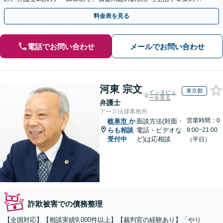
て直しまで丁寧に寄り添います。【法人・個人】
料金表を見る
電話でお問い合わせ
メールでお問い合わせ
河東 宗文
東京都
インタビュ
ーを見る
弁護士
アース法律事務所
営業時間：0
岐阜市
か
面談方法(対面・
らも相談
電話・ビデオな
9:00~21:00
受付中
ど)は応相談
（平日）
詐欺被害での債務整理
【全国対応】【相談実績9,000件以上】【裁判官の経験あり】「やり