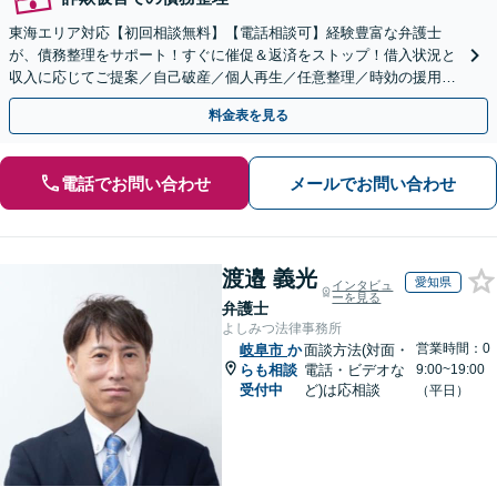
東海エリア対応【初回相談無料】【電話相談可】経験豊富な弁護士
が、債務整理をサポート！すぐに催促＆返済をストップ！借入状況と
収入に応じてご提案／自己破産／個人再生／任意整理／時効の援用に
関するご相談も可能【完全個室】【メール予約可】
料金表を見る
電話でお問い合わせ
メールでお問い合わせ
渡邉 義光
愛知県
インタビュ
ーを見る
弁護士
よしみつ法律事務所
営業時間：0
岐阜市
か
面談方法(対面・
らも相談
電話・ビデオな
9:00~19:00
受付中
ど)は応相談
（平日）