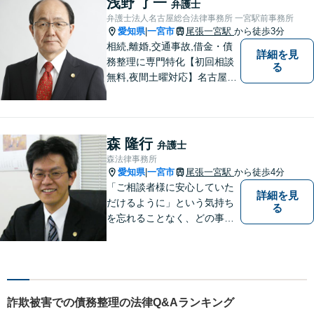
浅野 了一
弁護士
提案いたします。
弁護士法人名古屋総合法律事務所 一宮駅前事務所
愛知県
一宮市
尾張一宮駅
から徒歩3分
|
相続,離婚,交通事故,借金・債
詳細を見
務整理に専門特化【初回相談
る
無料,夜間土曜対応】名古屋市
丸の内事務所・金山駅前事務
所・一宮駅前事務所・岡崎事
務所でスピード対応。真摯に
努力します。
森 隆行
弁護士
森法律事務所
愛知県
一宮市
尾張一宮駅
から徒歩4分
|
「ご相談者様に安心していた
詳細を見
だけるように」という気持ち
る
を忘れることなく、どの事件
にも誠実に向き合っていきま
す
詐欺被害での債務整理の法律Q&Aランキング