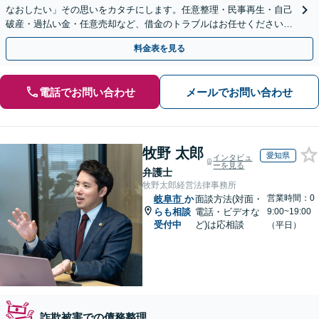
なおしたい」その思いをカタチにします。任意整理・民事再生・自己
破産・過払い金・任意売却など、借金のトラブルはお任せください。
【初回相談無料】【全国対応可能】
料金表を見る
電話でお問い合わせ
メールでお問い合わせ
牧野 太郎
愛知県
インタビュ
ーを見る
弁護士
牧野太郎経営法律事務所
営業時間：0
岐阜市
か
面談方法(対面・
らも相談
電話・ビデオな
9:00~19:00
受付中
ど)は応相談
（平日）
詐欺被害での債務整理