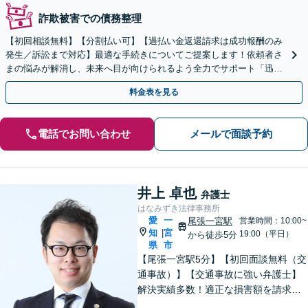
詐欺被害での債務整理
【初回相談無料】【分割払い可】【過払い金返還請求は成功報酬のみ
発生／訴訟まで対応】最適な手続きについてご提案します！依頼者さ
まの悩みが解消し、未来へ目が向けられるよう全力でサポート「迅速
丁寧な対応で、信頼関係を重視」【夜間相談可（要相談）】
料金表を見る
電話でお問い合わせ
メールで面談予約
井上 卓也
弁護士
はなみずき法律事務所
愛
一
尾張一宮駅
営業時間：10:00~
知
宮
|
19:00（平日）
から徒歩5分
県
市
【尾張一宮駅5分】【初回面談無料（交
通事故）】【交通事故に強い弁護士】
解決実績多数！適正な損害額を請求
し、安心して治療が続けられるような