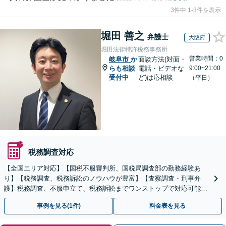
3件中 1-3件を表示
堀田 善之
弁護士
大阪府
堀田法律特許税務事務所
営業時間：0
岐阜市
か
面談方法(対面・
らも相談
電話・ビデオな
9:00~21:00
受付中
ど)は応相談
（平日）
税務調査対応
【全国エリア対応】【国税不服審判所、国税局調査部の勤務経験あ
り】【税務調査、税務訴訟のノウハウが豊富】【査察調査・刑事弁
護】税務調査、不服申立て、税務訴訟までワンストップで対応可能！
事業承継にも対応【休日・夜間相談可】
事例を見る(1件)
料金表を見る