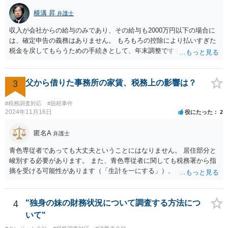
横溝 昇
弁護士
収入が会社からの給与のみであり、その給与も2000万円以下の場合に
は、確定申告の義務はありません。 もろもろの控除により払いすぎた
税金を戻してもらうための手続きとして、年末調整でするのか、確定
申告でするのか、ということになります。 そうではなく、確定申告を
する義務がある場合で確定申告をしなかった場合には、税務署の調査
等があり、本来払うべき税金にプラスして加算税の処分を科される場
3
父から借りた事務所の家賃、税務上の影響は？
合もあります。 高額なものでもない限り単なる無申告だけでは直ちに
逮捕されないとは思います。
#税務調査対応
#脱税事件
2024年11月16日
役にたった
2
匿名A
弁護士
青色専従者であっても大丈夫ということにはなりません。 居住部分と
峻別する必要があります。 また、青色専従者に関しても税務署から指
摘を受ける可能性があります（「生計を一にする」）。
4
"独身の妹の財務状況について調査する方法につ
いて"