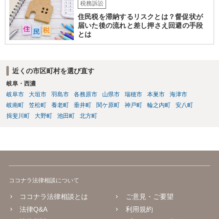
税務訴訟
住民税を滞納するリスクとは？督促状が
届いた後の流れと差し押さえ回避の手段
とは
近くの市区町村を選び直す
岐阜・西濃
岐阜市
大垣市
羽島市
各務原市
山県市
瑞穂市
本巣市
海津市
岐南町
笠松町
養老町
垂井町
関ケ原町
神戸町
輪之内町
安八町
揖斐川町
大野町
池田町
北方町
ココナラ法律相談について
ココナラ法律相談とは
ご意見・ご要望
法律Q&A
利用規約