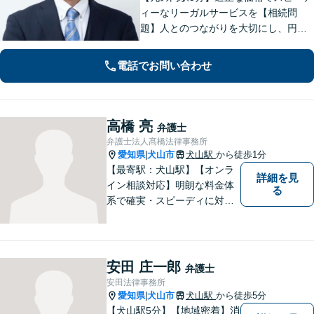
ィーなリーガルサービスを【相続問
題】人とのつながりを大切にし、円満
で円滑な解決を実現できるよう尽力し
ます【借金問題】法人破産のご相談は
電話でお問い合わせ
お任せください。経営者・労働者の未
来にも配慮し、的確に対応します【休
日相談可】
高橋 亮
弁護士
弁護士法人髙橋法律事務所
愛知県
犬山市
犬山駅
から徒歩1分
|
【最寄駅：犬山駅】【オンラ
詳細を見
イン相談対応】明朗な料金体
る
系で確実・スピーディに対応
します。離婚問題／刑事事件
／企業法務／ネット問題／労
働問題など、幅広いトラブル
に対応します。【初回相談無
安田 庄一郎
弁護士
料】法律トラブルでお悩みの
安田法律事務所
方は、お気軽にご相談くださ
愛知県
犬山市
犬山駅
から徒歩5分
|
い。
【犬山駅5分】【地域密着】消