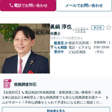
電話でお問い合わせ
メールでお問い合わせ
眞鍋 淳也
東京都
インタビュ
ーを見る
弁護士
日本クレアス弁護士法人
営業時間：1
岐阜市
か
面談方法(対面・
らも相談
電話・ビデオな
0:00~19:00
受付中
ど)は応相談
（平日）
税務調査対応
【全国対応】📞電話相談OK税務調査・査察調査に強い事務所！弁護
士❌公認会計士❌税理士／急な税務調査でも安心な税務調査弁護チー
ムがサポート！不利な調書をとられて手遅れになる前にご相談くださ
い。
料金表を見る