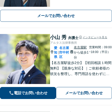
有の事情にも配慮し、最適なアドバイ
スを【離婚問題】女性弁護士在籍／証
拠収集・協議前〜紛争段階、どのフェ
メールでお問い合わせ
ーズにも対応【完全個室】
小山 秀
弁護士
インタビューを見る
アルタス法律事務所
名古屋駅
営業時間：09:00
愛
名古屋
~18:00（平日）
知
市中村
から徒歩1
|
県
区
分
【名古屋駅徒歩2分】【初回相談１時間
無料】【親身な対応】｜ご依頼者様の
状況を整理し、専門用語を使わずに、
丁寧かつ分かりやすくご説明。【借金
問題（債務整理）】に強み。解決でき
るか悩む前にまずはご相談ください。
電話でお問い合わせ
メールでお問い合わせ