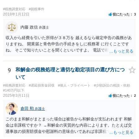
#税務調査対応
#脱税事件
2018年1月12日
役にたった
3
内藤 政信
弁護士
収入から経費を引いた所得が３８万を 越えるなら確定申告の義務があ
りますね。 開業届と青色申告の手続きをしに税務署 に行くことです
ね。 そこで知りたいことを聞くといいですよ。 電話で相談にいくこと
を伝えてからいくと いいでしょう。
9
和解金の税務処理と適切な勘定項目の選び方につ
いて
#税務調査対応
#遅延損害金回収
#個人・プライベート
#少額訴訟の相談・依頼
#140万円以下
2025年3月11日
役にたった
2
倉田 勲
弁護士
このまま和解がまとまった場合は被告から和解金が支払われます 和解
金は非課税ですか？ →和解金の実質的な内容によります。たとえば交
通事故の損害賠償金や慰謝料の意味合いであれば非課税ですが、残業
代であれば所得税の課税対象となります。 なおお尋ねのご質問は税務