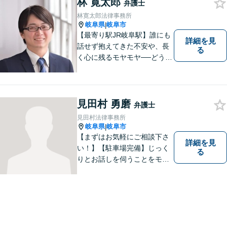
林 寛太郎
弁護士
林寛太郎法律事務所
岐阜県
岐阜市
|
【最寄り駅JR岐阜駅】誰にも
詳細を見
話せず抱えてきた不安や、長
る
く心に残るモヤモヤ──どうぞ
安心してお聞かせください。
あなたの想いに丁寧に寄り添
いながら、これからの一歩を
一緒に見つけていきます。
見田村 勇磨
弁護士
【丁寧なヒアリング】【地域
見田村法律事務所
密着型の法律事務所】
岐阜県
岐阜市
|
【まずはお気軽にご相談下さ
詳細を見
い！】【駐車場完備】じっく
る
りとお話しを伺うことをモッ
トーにしております。