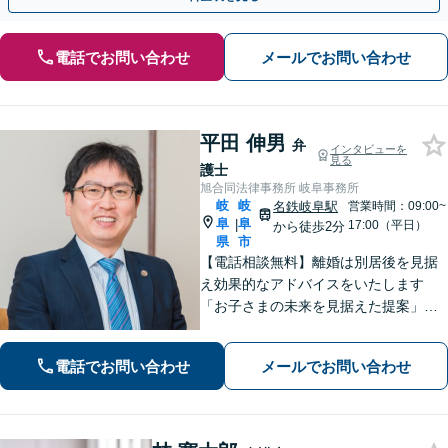
電話でお問い合わせ
メールでお問い合わせ
平田 伸男
弁
インタビューを
見る
護士
旭合同法律事務所 岐阜事務所
岐
岐
名鉄岐阜駅
営業時間：09:00~
阜
阜
|
17:00（平日）
から徒歩2分
県
市
【電話相談無料】離婚は別居後を見据
え効果的なアドバイスをいたします
「お子さまの未来を見据えた提案」遺
産分割協議・調停は、ぜひ私にご相談
ください【岐阜駅3分】他業種との連携
電話でお問い合わせ
メールでお問い合わせ
で不動産トラブルを回避【休日・夜間
面談可】【ビデオ面談あり】