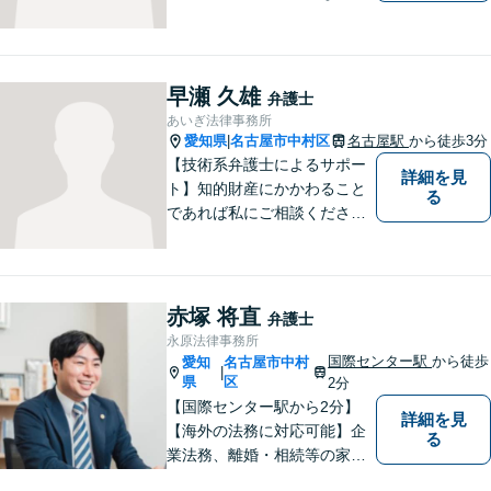
績、気軽に相談できるところ
がアピールポイントです。お
悩みの方は是非ご相談くださ
い。
早瀬 久雄
弁護士
あいぎ法律事務所
愛知県
名古屋市中村区
名古屋駅
から徒歩3分
|
【技術系弁護士によるサポー
詳細を見
ト】知的財産にかかわること
る
であれば私にご相談くださ
い。「丁寧かつ誠実であるこ
と」をモットーに、問題がし
かるべき方向に向かうよう全
力でサポートいたします。
赤塚 将直
弁護士
永原法律事務所
国際センター駅
から徒歩
愛知
名古屋市中村
|
県
区
2分
【国際センター駅から2分】
詳細を見
【海外の法務に対応可能】企
る
業法務、離婚・相続等の家事
事件、交通事故、債権回収、