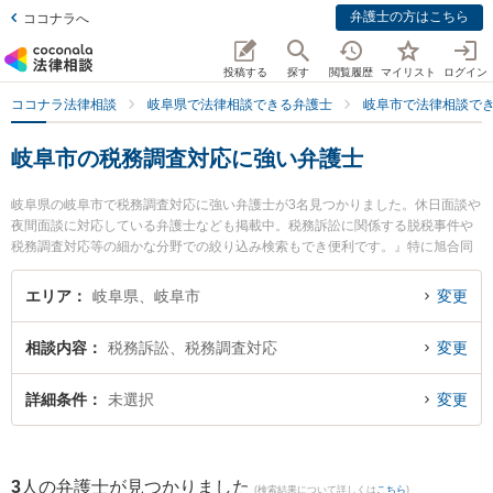
弁護士の方はこちら
ココナラへ
投稿する
探す
閲覧履歴
マイリスト
ログイン
ココナラ法律相談
岐阜県で法律相談できる弁護士
岐阜市で法律相談で
岐阜市の税務調査対応に強い弁護士
岐阜県の岐阜市で税務調査対応に強い弁護士が3名見つかりました。休日面談や
夜間面談に対応している弁護士なども掲載中。税務訴訟に関係する脱税事件や
税務調査対応等の細かな分野での絞り込み検索もでき便利です。』特に旭合同
法律事務所 岐阜事務所の平田 伸男弁護士や林寛太郎法律事務所の林 寛太郎弁
護士、見田村法律事務所の見田村 勇磨弁護士のプロフィール情報や弁護士費
エリア
岐阜県、岐阜市
変更
用、強みなどが注目されています。『岐阜市で土日や夜間に発生した税務調査
対応のトラブルを今すぐに弁護士に相談したい』『税務調査対応のトラブル解
相談内容
税務訴訟、税務調査対応
変更
決の実績豊富な近くの弁護士を検索したい』『初回相談無料で税務調査対応を
法律相談できる岐阜市内の弁護士に相談予約したい』などでお困りの相談者さ
んにおすすめです。
詳細条件
未選択
変更
3
人の弁護士が見つかりました
(検索結果について詳しくは
こちら
)