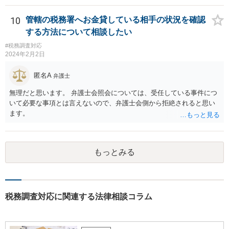
会計の話であり、弁護士では専門外になります。 税務会計の専門家は
税理士又は会計士になりますので、正確なところは税理士などにご相
10
管轄の税務署へお金貸している相手の状況を確認
談ください。
する方法について相談したい
#税務調査対応
2024年2月2日
匿名A
弁護士
無理だと思います。 弁護士会照会については、受任している事件につ
いて必要な事項とは言えないので、弁護士会側から拒絶されると思い
ます。
もっとみる
税務調査対応に関連する法律相談コラム