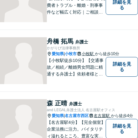
詳細を見
費者トラブル・離婚・刑事事
る
件など幅広く対応｜ご相談者
のお話を丁寧に伺い、一人ひ
とりに合った最適な解決方法
をご提案します【事前予約で
休日・時間外対応可】
舟橋 拓馬
弁護士
かがりび法律事務所
愛知県
小牧市
小牧駅
から徒歩10分
|
【小牧駅徒歩10分】【交通事
詳細を見
故／相続／離婚男女問題に精
る
通する弁護士】依頼者様との
コミュニケーションを大切に
し、本質的な解決を目指しま
す。堅苦しくない雰囲気で、
分かりやすい説明を心がけま
森 正晴
弁護士
す。お気軽にご相談くださ
and LEGAL弁護士法人 名古屋駅オフィス
い！
愛知県
名古屋市西区
名古屋駅
から徒歩4分
|
【名古屋駅4分】【完全個室】
詳細を見
企業法務に注力。バイタリテ
る
ィ溢れるところ、豊富な実