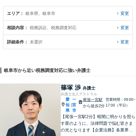
エリア
岐阜県、岐阜市
変更
相談内容
税務訴訟、税務調査対応
変更
詳細条件
未選択
変更
岐阜市から近い税務調査対応に強い弁護士
篠塚 渉
弁護士
弁護士法人アストラル
愛
一
尾張一宮駅
営業時間：09:00~
知
宮
|
17:00（平日）
から徒歩2分
県
市
【尾張一宮駅2分】暗闇に明かりを照ら
す星のように、法律問題で悩む皆さま
の光となります【企業法務】各業界特