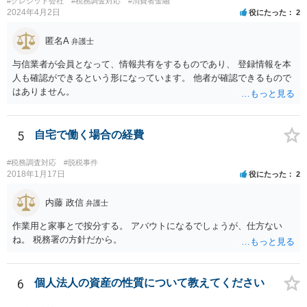
#クレジット会社
#税務調査対応
#消費者金融
2024年4月2日
役にたった
2
匿名A
弁護士
与信業者が会員となって、情報共有をするものであり、 登録情報を本
人も確認ができるという形になっています。 他者が確認できるもので
はありません。
5
自宅で働く場合の経費
#税務調査対応
#脱税事件
2018年1月17日
役にたった
2
内藤 政信
弁護士
作業用と家事とで按分する。 アバウトになるでしょうが、仕方ない
ね。 税務署の方針だから。
6
個人法人の資産の性質について教えてください