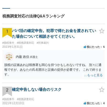
倒産・債務整理、消費者被害
の回復等の民事事件や刑事事
件など、幅広く対応可能で
税務調査対応の法律Q&Aランキング
す。是非、ご相談をお待ちし
ております。
1
パパ活の確定申告。犯罪で得たお金を渡されてい
た場合について相談させてください。
#脱税事件
#税務調査対応
#刑事裁判
2023年1月31日
役にたった
5
内藤 政信
弁護士
脱税の証拠あれば税務署も関心を持つかもしれないですね。 別々に通
報ですが、あなたの氏名開示と証拠の提供が必要です。 これで終りま
す。
2
確定申告しない場合のリスク
#脱税事件
#税務調査対応
2021年12月10日
役にたった
4