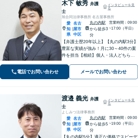
木下 敏秀
弁護
インタビューを見
る
士
旭合同法律事務所 名古屋事務所
丸の内駅
営業時間：09:00
愛
名古
~17:00（平日）
知
屋市
から徒歩3
|
県
中区
分
【弁護士歴20年以上】【丸の内駅3分】
豊富な実績が強み！月に30～40件の案
件を担当【相続】個人・法人どちらの
相談もお任せください【借金問題】双
方ともに納得する解決を目指します
電話でお問い合わせ
メールでお問い合わせ
【離婚問題】他士業と連携し多角的な
サービスを提供【初回面談無料】
渡邉 義光
弁護
インタビューを見
る
士
よしみつ法律事務所
丸の内駅
営業時間：09:00
愛
名古
~19:00（平日）
知
屋市
から徒歩5
|
県
中区
分
【丸の内駅5分】適正な価格でスピーデ