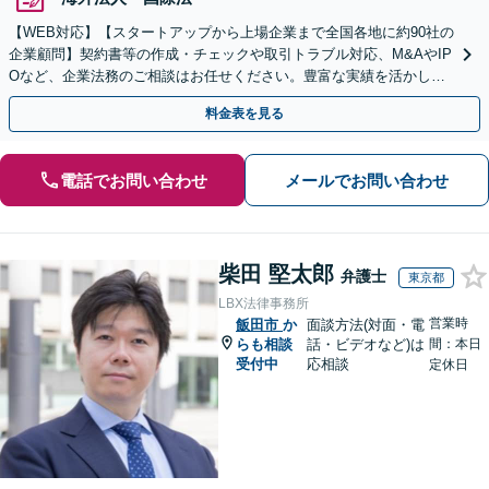
【WEB対応】【スタートアップから上場企業まで全国各地に約90社の
企業顧問】契約書等の作成・チェックや取引トラブル対応、M&AやIP
Oなど、企業法務のご相談はお任せください。豊富な実績を活かし的
確に対応を進めてまいります。
料金表を見る
電話でお問い合わせ
メールでお問い合わせ
柴田 堅太郎
弁護士
東京都
LBX法律事務所
営業時
飯田市
か
面談方法(対面・電
らも相談
話・ビデオなど)は
間：本日
受付中
応相談
定休日