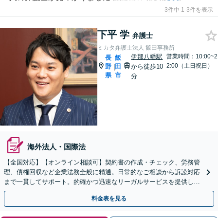
3件中 1-3件を表示
下平 学
弁護士
ミカタ弁護士法人 飯田事務所
伊那八幡駅
営業時間：10:00~2
長
飯
2:00（土日祝日）
野
田
から徒歩10
|
県
市
分
海外法人・国際法
【全国対応】【オンライン相談可】契約書の作成・チェック、労務管
理、債権回収など企業法務全般に精通。日常的なご相談から訴訟対応
まで一貫してサポート。的確かつ迅速なリーガルサービスを提供しま
す。【初回相談無料】【休日・夜間相談可】
料金表を見る