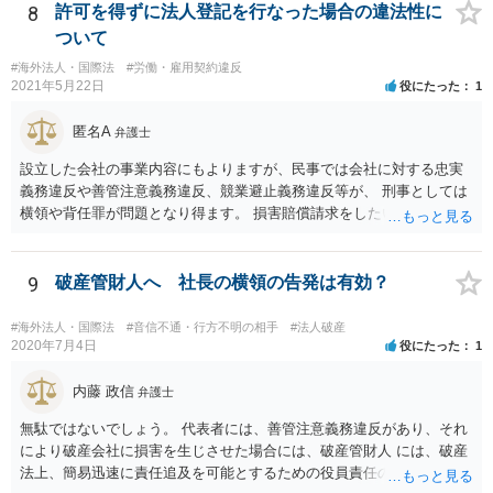
ので事案次第ではありますが。）。 また、海外での損害の発生の場合
8
許可を得ずに法人登記を行なった場合の違法性に
には、まずどの法を適用するのかの問題があるので、どの国の損害で
ついて
生じた損害で、その問題に何法が適用されるのか、の判断が先行する
#海外法人・国際法
#労働・雇用契約違反
ので、事案聞かないことにはなんともといったところです。
2021年5月22日
役にたった
1
匿名A
弁護士
設立した会社の事業内容にもよりますが、民事では会社に対する忠実
義務違反や善管注意義務違反、競業避止義務違反等が、 刑事としては
横領や背任罪が問題となり得ます。 損害賠償請求をしたいのか、刑事
事件として警察に捜査してもらいたいのか、取締役を解任したいのか
等、ご希望によって進め方や必要な証拠が変わってきますので、速や
かにお近くの法律事務所に直接ご相談いただくことをおすすめいたし
9
破産管財人へ 社長の横領の告発は有効？
ます。
#海外法人・国際法
#音信不通・行方不明の相手
#法人破産
2020年7月4日
役にたった
1
内藤 政信
弁護士
無駄ではないでしょう。 代表者には、善管注意義務違反があり、それ
により破産会社に損害を生じさせた場合には、破産管財人 には、破産
法上、簡易迅速に責任追及を可能とするための役員責任の査定申立て