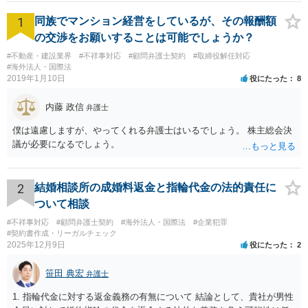
1
同族でマンション経営をしているが、その報酬額
の交渉をお願いすることは可能でしょうか？
#不動産・建設業界
#不祥事対応
#顧問弁護士契約
#取締役解任対応
#海外法人・国際法
2019年1月10日
役にたった
8
内藤 政信
弁護士
僕は遠慮しますが、やってくれる弁護士はいるでしょう。 株主総会決
議が必要になるでしょう。
2
結婚相談所の成婚料返金と指輪代金の法的責任に
ついて相談
#不祥事対応
#顧問弁護士契約
#海外法人・国際法
#企業犯罪
#契約書作成・リーガルチェック
2025年12月9日
役にたった
2
笹田 典宏
弁護士
1. 指輪代金に対する返金義務の有無について 結論として、貴社が男性