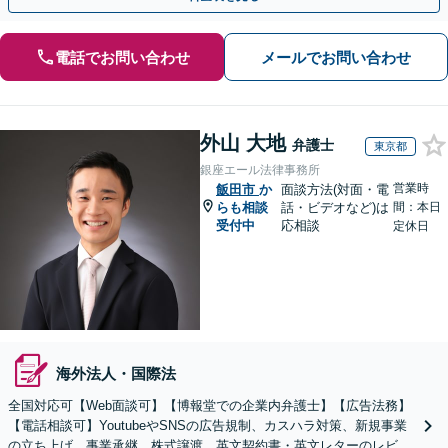
電話でお問い合わせ
メールでお問い合わせ
外山 大地
弁護士
東京都
銀座エール法律事務所
営業時
飯田市
か
面談方法(対面・電
らも相談
話・ビデオなど)は
間：本日
受付中
応相談
定休日
海外法人・国際法
全国対応可【Web面談可】【博報堂での企業内弁護士】【広告法務】
【電話相談可】YoutubeやSNSの広告規制、カスハラ対策、新規事業
の立ち上げ、事業承継、株式譲渡、英文契約書・英文レターのレビュ