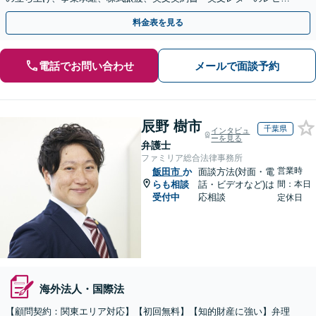
ー・ドラフトなどに対応。
料金表を見る
電話でお問い合わせ
メールで面談予約
辰野 樹市
千葉県
インタビュ
ーを見る
弁護士
ファミリア総合法律事務所
営業時
飯田市
か
面談方法(対面・電
らも相談
話・ビデオなど)は
間：本日
受付中
応相談
定休日
海外法人・国際法
【顧問契約：関東エリア対応】【初回無料】【知的財産に強い】弁理