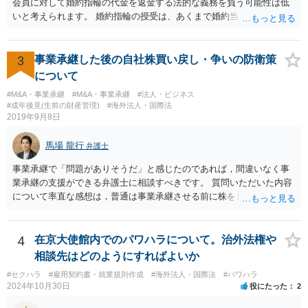
会員に対して婚約指輪の代金を返金する法的な義務を負う可能性は低
いと考えられます。 婚約指輪の授受は、あくまで婚約当事者である男
性会員と女性会員との間の個人的な贈与契約です。結婚相談所である
貴社は、その贈与契約の当事者ではありません。したがって、仮に女
性が返金義務を負う場合であっても、貴社が返金義務を負う法的根拠
3
事業承継した後の自社株買い戻し・争いの防衛策
は見当たりません。 また、国際結婚の仲介契約に関する裁判例では、
について
会員の個人的な理由による破談で追加的に発生した費用は会員自身が
#M&A・事業承継
#M&A・事業承継
#法人・ビジネス
負担すべきであり、仲介業者に責任がない限り、成婚料の支払いを拒
#成年後見(生前の財産管理)
#海外法人・国際法
絶することはできないと判断されています。この裁判例は、仲介業者
2019年9月8日
の責任範囲が、会員間の個人的な問題とは切り離して考えられること
を示唆しており、本件でも同様に、指輪の返還が貴社の責任範囲外の
馬場 龍行
弁護士
問題であると主張する上で参考になります。 2. 今後の対応について
相手方代理人に対し、内容証明郵便などで書面にて貴社の見解を明確
事業承継で「問題がありそうだ」と感じたのであれば，間違いなく事
に伝えることが重要です。その書面には、以下の内容を盛り込むこと
業承継の支援ができる弁護士に相談すべきです。 質問いただいた内容
が考えられます。 成婚料について: 円満な解決を優先する観点から、
について率直な感想は，普通は事業承継させる前に株をしっかり集め
経営判断として返金に応じる意向であることを伝える（ただし、法的
てから承継者に譲渡するけどな？です。承継してから株を集めなさい
には上記の裁判例のように、貴社に返金義務は無いと判断される可能
というのは無責任というほかないでしょう。 事業承継については，相
性が高いと思われます。）。 指輪代金について: 前述の通り、男性会
続税や贈与税を猶予する特別法な，遺留分について株式価格を遺留分
4
在京大使館内でのパワハラについて。治外法権や
員と女性会員との間の個人間の贈与であり、貴社に法的な返金義務は
算定基礎額から控除したり価額を相続時でなく承継時に固定したりす
相談先はどのようにすればよいか
ないことを、法的根拠と共に冷静に主張する。 「刑事訴訟」との主張
ることのできる特別法が定められています。 買い取る以外の方法につ
#セクハラ
#雇用契約書・就業規則作成
#海外法人・国際法
#パワハラ
に対して: 本件は、契約の履行や返金を巡る民事上の紛争であり、貴社
いても，株式保有割合や状況によるので，具体的に弁護士に相談され
2024年10月30日
役にたった
2
に当初から金銭を騙し取る意図（詐欺罪の構成要件である欺罔行為）
ることをお勧めします。
があったとは考えにくく、刑事事件として立件される可能性は極めて