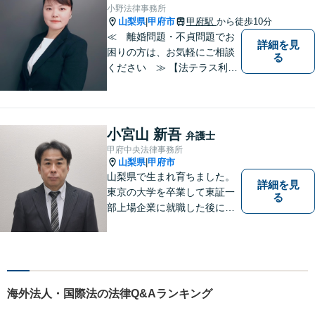
来を見据えた適切なソリュー
小野法律事務所
ションをご提案いたします。
山梨県
甲府市
甲府駅
から徒歩10分
|
≪ 離婚問題・不貞問題でお
詳細を見
困りの方は、お気軽にご相談
る
ください ≫ 【法テラス利用
可能】【個室での相談】 離
婚・不貞の問題は、他人に相
談しにくいと思いますが、弁
護士には、守秘義務がありま
小宮山 新吾
弁護士
すので、ご安心してご相談を
甲府中央法律事務所
いただければと思います。
山梨県
甲府市
|
山梨県で生まれ育ちました。
詳細を見
東京の大学を卒業して東証一
る
部上場企業に就職した後に司
法試験を志し、社会人と受験
生の二足のわらじを履いてい
た時期もあります。 平成16年
に弁護士登録した後は、山梨
県内を中心に様々な案件を取
海外法人・国際法の法律Q&Aランキング
り扱ってきました。