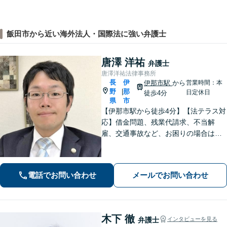
飯田市から近い海外法人・国際法に強い弁護士
唐澤 洋祐
弁護士
唐澤洋祐法律事務所
長
伊
伊那市駅
から
営業時間：本
野
那
|
日定休日
徒歩4分
県
市
【伊那市駅から徒歩4分】【法テラス対
応】借金問題、残業代請求、不当解
雇、交通事故など、お困りの場合はす
ぐにご相談ください。【個人・企業対
応可能】弁護士が代理人として交渉し
ます!【秘密厳守】【破産管財人】
電話でお問い合わせ
メールでお問い合わせ
木下 徹
弁護士
インタビューを見る