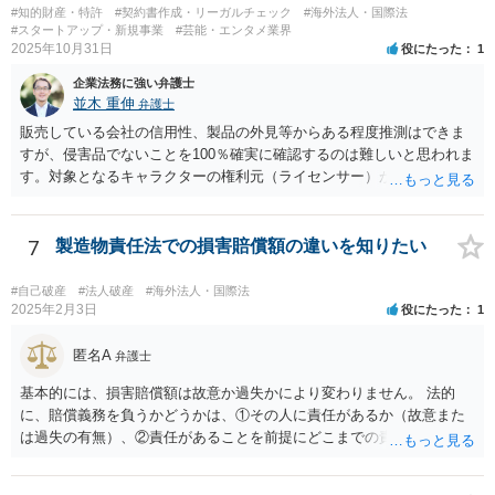
#知的財産・特許
#契約書作成・リーガルチェック
#海外法人・国際法
ることも考えられるかと思慮いたします。 この他、持ち株比率などに
#スタートアップ・新規事業
#芸能・エンタメ業界
もよりますが、過半数を確保できるのであれば、相手方の解任請求を
2025年10月31日
役にたった
1
実施し、相手方を当該会社から排除する方法も出て着うるかと思慮い
企業法務に強い弁護士
たします。 いずれの手段をとるとしても、当時のやり取りや契約内
並木 重伸
弁護士
容、相手方の主張内容などによっても、とるべき手段が異なってきま
すので、本格的に争うことをお考えであれば、関連資料をお持ちのう
販売している会社の信用性、製品の外見等からある程度推測はできま
え、個別に弁護士にご相談をし、対策を立てていくべきと思慮いたし
すが、侵害品でないことを100％確実に確認するのは難しいと思われま
ます。
す。対象となるキャラクターの権利元（ライセンサー）がわかるので
あれば、直接権利元に確認することが考えられます。 「絵師などに依
頼し絵を作ってもらいそれを元に工場へ作成依頼などした場合」につ
いては、作ってもらった絵がオリジナルのものであれば問題はありま
7
製造物責任法での損害賠償額の違いを知りたい
せんが（ただし絵師などから権利を得ておく必要があります。）、既
存のキャラクターやそれに類似するものであれば、その権利元から許
#自己破産
#法人破産
#海外法人・国際法
諾を受けない限り著作権侵害となる可能性が高いです。
2025年2月3日
役にたった
1
匿名A
弁護士
基本的には、損害賠償額は故意か過失かにより変わりません。 法的
に、賠償義務を負うかどうかは、①その人に責任があるか（故意また
は過失の有無）、②責任があることを前提にどこまでの責任を負うべ
きか（因果関係）、という流れになっていることから、別の議論です
（厳密には、②の話の中で責任の範囲を問う過程で主観面も見るする