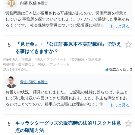
内藤 政信
弁護士
低いと思われます。 3. 警察からの連絡について 警察は「民事不介
入」を原則としており、契約トラブルなどの個人間の紛争に介入する
労務問題は日本法が適用される可能性があるので、労働問題を得意と
ことはありません。しかし、事件性があるかどうかを判断するため
している 事務所を探すといいでしょう。 パワハラで勝訴した事例があ
に、関係者から事情を聴くことがあります。その場合には誠実な事実
るようです。 社会保険や労災については監督薯に相談してみるといい
説明を行ってください。
でしょう。
5
『見せ金』・『公正証書原本不実記載罪』で訴え
る事はできますか？
#海外法人・国際法
#個人・プライベート
#契約解除・契約取消
#契約書・借用書なし
#個人・プライベート
2021年3月24日
役にたった
2
青山 知史
弁護士
お困りの状況、拝見いたしました。 ご記載の経緯に照らせば、株主と
して現に取り扱いを受けてきた実態もあり、また、株主名簿などもあ
るとのことですので、相手方の主張には理由がなく、争う余地はある
かと思われます。 相手方が任意に主張の撤回をしないのであれば、株
主手の地位確認請求を訴訟などで実施し、正式に権利関係を明らかに
することも考えられます。 また、仮に株式の割り当てがなされていな
6
キャラクターグッズの販売時の法的リスクと注意
いとのことであれば、出資契約の前提が果たされていないことになり
点の確認方法
ますので、債務不履行を理由に契約を解除し、100万円の返金を要求す