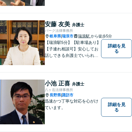
続問題／環境問題／企業法務
など、幅広い法律トラブルの
ご相談を承ります。【地域に
根ざした弁護士】もし何かお
安藤 友美
弁護士
困りな事がございましたらお
パーク法律事務所
気軽にご相談ください。
岐阜県
瑞浪市
瑞浪駅
から徒歩5分
|
【瑞浪駅5分】【駐車場あり】
詳細を見
【子連れ相談可】安心してお
る
話しできる弁護士でいられる
ように、依頼者の方のお話を
しっかり伺い分かりやすく親
身にサポートさせていただき
ます。より良い解決ができる
小池 正喜
弁護士
ようサポートしたいと考えて
八ヶ岳法律事務所
おります。
長野県
諏訪市
|
迅速かつ丁寧な対応を心がけ
詳細を見
ています。
る