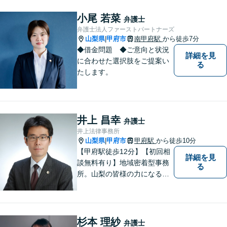
小尾 若菜
弁護士
弁護士法人ファーストパートナーズ
山梨県
甲府市
南甲府駅
から徒歩7分
|
◆借金問題 ◆ご意向と状況
詳細を見
に合わせた選択肢をご提案い
る
たします。
井上 昌幸
弁護士
井上法律事務所
山梨県
甲府市
甲府駅
から徒歩10分
|
【甲府駅徒歩12分】【初回相
詳細を見
談無料有り】地域密着型事務
る
所。山梨の皆様の力になるべ
く、日々研鑽を積み重ねてお
ります。交通事故、遺産相
続、債務など、お困りごとは
なんでもご相談ください。将
杉本 理紗
弁護士