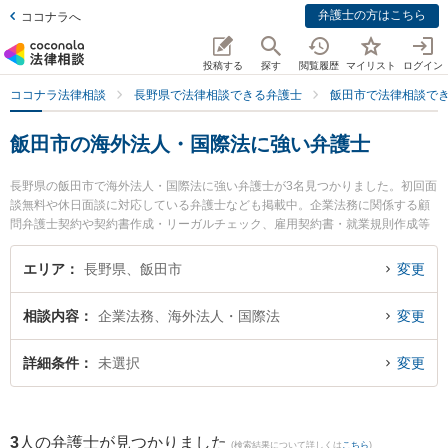
弁護士の方はこちら
ココナラへ
投稿する
探す
閲覧履歴
マイリスト
ログイン
ココナラ法律相談
長野県で法律相談できる弁護士
飯田市で法律相談で
飯田市の海外法人・国際法に強い弁護士
長野県の飯田市で海外法人・国際法に強い弁護士が3名見つかりました。初回面
談無料や休日面談に対応している弁護士なども掲載中。企業法務に関係する顧
問弁護士契約や契約書作成・リーガルチェック、雇用契約書・就業規則作成等
の細かな分野での絞り込み検索もでき便利です。特にミカタ弁護士法人 飯田事
務所の下平 学弁護士やミカタ弁護士法人 飯田事務所の髙山 乃亜弁護士、ミカ
エリア
長野県、飯田市
変更
タ弁護士法人 飯田事務所の佐藤 遼平弁護士のプロフィール情報や弁護士費用、
強みなどが注目されています。『飯田市で土日や夜間に発生した海外法人・国
相談内容
企業法務、海外法人・国際法
変更
際法のトラブルを今すぐに弁護士に相談したい』『海外法人・国際法のトラブ
ル解決の実績豊富な近くの弁護士を検索したい』『初回相談無料で海外法人・
国際法を法律相談できる飯田市内の弁護士に相談予約したい』などでお困りの
詳細条件
未選択
変更
相談者さんにおすすめです。
3
人の弁護士が見つかりました
(検索結果について詳しくは
こちら
)