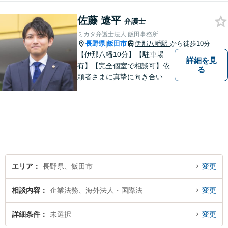
トをさせていただきます。ど
佐藤 遼平
のようなことでも、お気軽に
弁護士
ご相談ください。
ミカタ弁護士法人 飯田事務所
長野県
飯田市
伊那八幡駅
から徒歩10分
|
【伊那八幡10分】【駐車場
詳細を見
有】【完全個室で相談可】依
る
頼者さまに真摯に向き合い、
被害者の方のことも十分考慮
した上で事件を解決していき
ます。当事務所の対象エリア
は日本全国です。 遠方の方は
Web面談や電話でのご連絡が
可能です。
エリア
長野県、飯田市
変更
相談内容
企業法務、海外法人・国際法
変更
詳細条件
未選択
変更