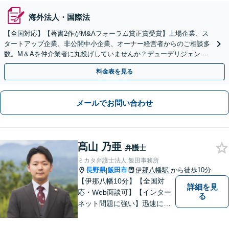
海外法人・国際法
【全国対応】【著書2作がM&Aフォーラム賞正賞受賞】上場企業、ス
タートアップ企業、非公開中小企業、オーナー経営者からのご相談多
数。M＆Aを仲介業者に丸投げしていませんか？デューデリジェンス
や契約書作成・交渉はお任せください【初回無料】
料金表を見る
メールでお問い合わせ
髙山 乃亜
弁護士
ミカタ弁護士法人 飯田事務所
長野県
飯田市
伊那八幡駅
から徒歩10分
|
【伊那八幡10分】【全国対
詳細を見
応・Web面談可】【インター
る
ネット問題に強い】迅速に対
応し、依頼者さまの平穏な生
活をいち早く取り戻すサポー