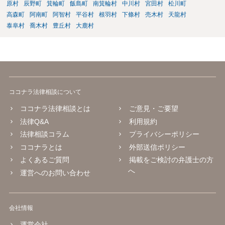
原村
辰野町
箕輪町
飯島町
南箕輪村
中川村
宮田村
松川町
高森町
阿南町
阿智村
平谷村
根羽村
下條村
売木村
天龍村
泰阜村
喬木村
豊丘村
大鹿村
ココナラ法律相談について
ココナラ法律相談とは
ご意見・ご要望
法律Q&A
利用規約
法律相談コラム
プライバシーポリシー
ココナラとは
外部送信ポリシー
よくあるご質問
掲載をご検討の弁護士の方
へ
運営へのお問い合わせ
会社情報
運営会社