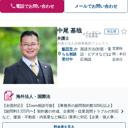
電話でお問い合わせ
メールでお問い合わせ
中尾 基哉
埼玉県
インタビュ
ーを見る
弁護士
弁護士法人法律事務所フォレスト
営業時
飯田市
か
面談方法(対面・電
らも相談
話・ビデオなど)は
間：本日
受付中
応相談
定休日
海外法人・国際法
【全国対応】【Zoom相談可能】【事務所の顧問契約数320社以上】
【顧問料3.3万円〜】契約書の作成、企業間・従業員間トラブルの対応
など。建築・不動産・内装業など幅広い業界に対応【企業・個人事業
主の方初回面談無料】
料金表を見る