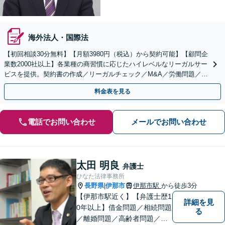
海外法人・国際法
【初回相談30分無料】【月額3980円（税込）から契約可能】【顧問企
業数2000社以上】各業種の商習慣に応じたハイレベルなリーガルサー
ビスを提供。契約書の作成／リーガルチェック／M&A／労働問題／知
的財産等、お任せください【他士業連携可能】
料金表を見る
電話でお問い合わせ
メールでお問い合わせ
太田 明良
弁護士
ひなた法律事務所
長野県
伊那市
伊那市駅
から徒歩3分
|
【伊那市駅近く】【弁護士歴1
詳細を見
0年以上】借金問題／相続問題
る
／離婚問題／高齢者問題／相