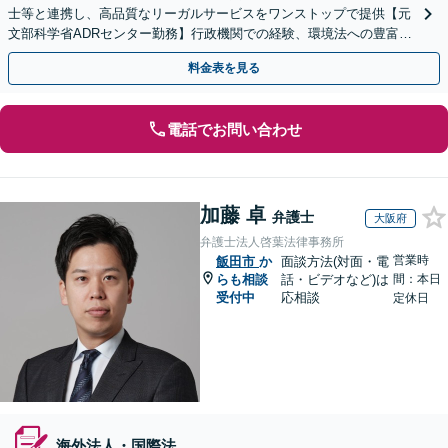
士等と連携し、高品質なリーガルサービスをワンストップで提供【元
文部科学省ADRセンター勤務】行政機関での経験、環境法への豊富な
知識を活かし、事業者さまの抱える問題を解決へ導きます
料金表を見る
電話でお問い合わせ
加藤 卓
弁護士
大阪府
弁護士法人啓葉法律事務所
営業時
飯田市
か
面談方法(対面・電
らも相談
話・ビデオなど)は
間：本日
受付中
応相談
定休日
海外法人・国際法