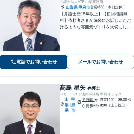
弁護士法人ATB 山梨事務所
山梨県
甲府市
営業時間：本日定休日
|
【弁護士歴15年以上】【初回相談無
料】依頼者さまが気軽にお話しいただ
けるような雰囲気づくりを大切にして
います。交通事故や借金、消費者被害
など、幅広く対応しておりますので、
お困りの方はぜひ一度ご相談くださ
い。【電話・メール・WEB相談可】
電話でお問い合わせ
メールでお問い合わせ
髙島 星矢
弁護士
ベリーベスト法律事務所 甲府オフィス
山
甲
甲府駅
か
営業時間：09:30~1
梨
府
|
8:00（土日祝日）
ら徒歩6分
県
市