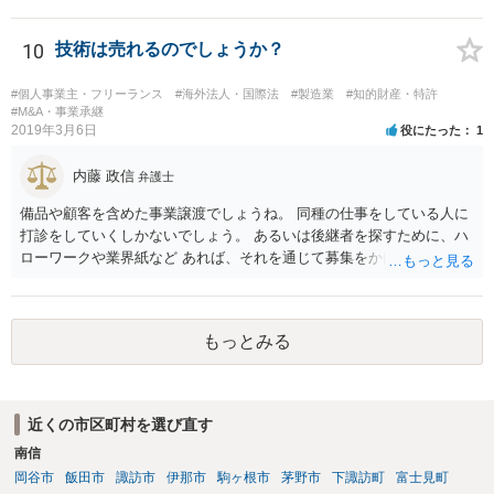
の手続が用意されてい るからです。（破産法178条）。
10
技術は売れるのでしょうか？
#個人事業主・フリーランス
#海外法人・国際法
#製造業
#知的財産・特許
#M&A・事業承継
2019年3月6日
役にたった
1
内藤 政信
弁護士
備品や顧客を含めた事業譲渡でしょうね。 同種の仕事をしている人に
打診をしていくしかないでしょう。 あるいは後継者を探すために、ハ
ローワークや業界紙など あれば、それを通じて募集をかけてみるか。
もっとみる
近くの市区町村を選び直す
南信
岡谷市
飯田市
諏訪市
伊那市
駒ヶ根市
茅野市
下諏訪町
富士見町