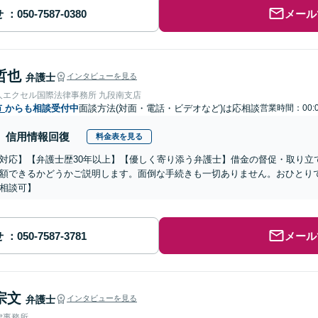
せ
メール
哲也
弁護士
インタビューを見る
人エクセル国際法律事務所 九段南支店
市
からも相談受付中
面談方法(対面・電話・ビデオなど)は応相談
営業時間：00:0
信用情報回復
料金表を見る
対応】【弁護士歴30年以上】【優しく寄り添う弁護士】借金の督促・取り立
額できるかどうかご説明します。面倒な手続きも一切ありません。おひとり
相談可】
せ
メール
宗文
弁護士
インタビューを見る
律事務所