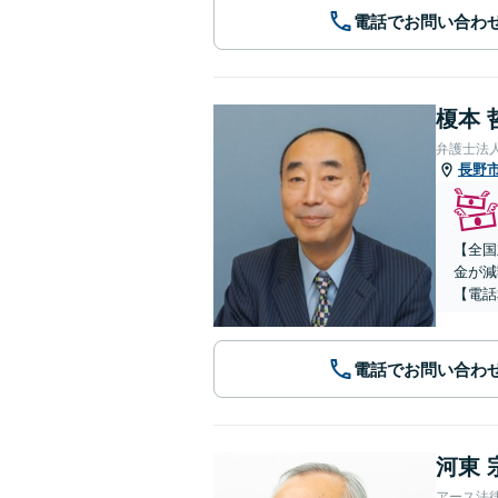
電話でお問い合わ
榎本 
弁護士法
長野
【全国
金が減
【電話
電話でお問い合わ
河東 
アース法