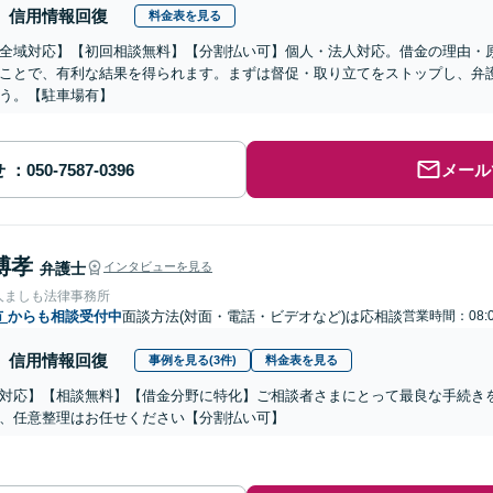
信用情報回復
料金表を見る
全域対応】【初回相談無料】【分割払い可】個人・法人対応。借金の理由・
ことで、有利な結果を得られます。まずは督促・取り立てをストップし、弁
う。【駐車場有】
せ
メール
博孝
弁護士
インタビューを見る
人ましも法律事務所
市
からも相談受付中
面談方法(対面・電話・ビデオなど)は応相談
営業時間：08:0
信用情報回復
事例を見る(3件)
料金表を見る
対応】【相談無料】【借金分野に特化】ご相談者さまにとって最良な手続き
、任意整理はお任せください【分割払い可】