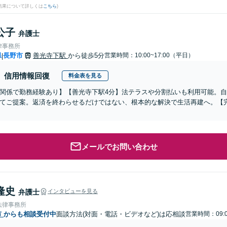
結果について詳しくは
こちら
)
公子
弁護士
律事務所
県
長野市
善光寺下駅
から徒歩5分
営業時間：10:00~17:00（平日）
|
信用情報回復
料金表を見る
関係で勤務経験あり】【善光寺下駅4分】法テラスや分割払いも利用可能。
てご提案。返済を終わらせるだけではない、根本的な解決で生活再建へ。【
メールでお問い合わせ
隆史
弁護士
インタビューを見る
法律事務所
市
からも相談受付中
面談方法(対面・電話・ビデオなど)は応相談
営業時間：09:0