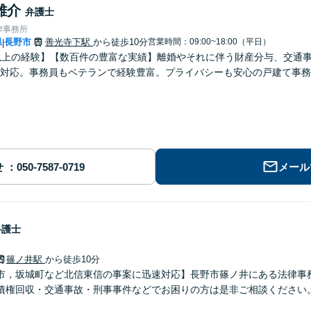
雄介
弁護士
律事務所
県
長野市
善光寺下駅
から徒歩10分
営業時間：09:00~18:00（平日）
|
以上の経験】【数百件の豊富な実績】離婚やそれに伴う財産分与、交通
対応。事務員もベテランで経験豊富。プライバシーも安心の戸建て事務
せ
メール
弁護士
篠ノ井駅
から徒歩10分
市，坂城町など北信東信の事案に迅速対応】長野市篠ノ井にある法律事
債権回収・交通事故・刑事事件などでお困りの方は是非ご相談ください