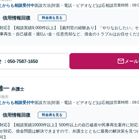
市
からも相談受付中
面談方法(対面・電話・ビデオなど)は応相談
営業時間：09:0
信用情報回復
料金表を見る
対応】【相談実績9,000件以上】【裁判官の経験あり】「やりなおしたい」
事再生・自己破産・過払い金・任意売却など、借金のトラブルはお任せくだ
せ
メール
雄一
弁護士
事務所
市
からも相談受付中
面談方法(対面・電話・ビデオなど)は応相談
営業時間：09:0
信用情報回復
料金表を見る
対応】【相談実績10000件以上】500件以上の自己破産や民事再生案件に対
が対応。借金問題は解決できますので、弁護士とともに最善の解決策を見つ
可】