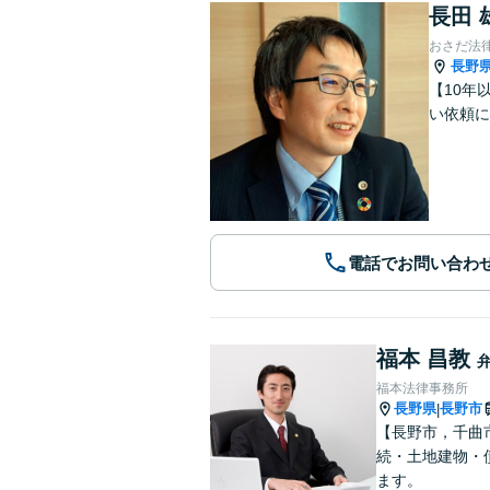
長田 
おさだ法
長野
【10年
い依頼に
電話でお問い合わ
福本 昌教
福本法律事務所
長野県
長野市
|
【長野市，千曲
続・土地建物・
ます。