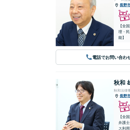
長野
【全国
理・民
能】
電話でお問い合わ
秋和 
秋和法律
長野
【全国
弁護士
ス利用