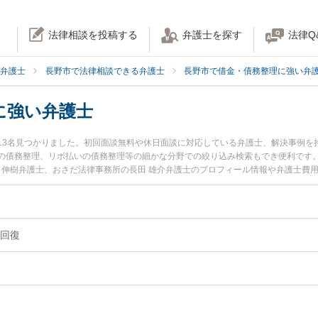
法律相談を投稿する
弁護士を探す
法律Q
弁護士
長野市で法律相談できる弁護士
長野市で借金・債務整理に強い弁
に強い弁護士
13名見つかりました。初回面談無料や休日面談に対応している弁護士、解決事例を
の債務整理、リボ払いの債務整理等の細かな分野での絞り込み検索もでき便利です。
辺 伸樹弁護士、おさだ法律事務所の長田 雄介弁護士のプロフィール情報や弁護士費
今すぐに弁護士に相談したい』『信用情報回復のトラブル解決の実績豊富な近くの
予約したい』などでお困りの相談者さんにおすすめです。
回復