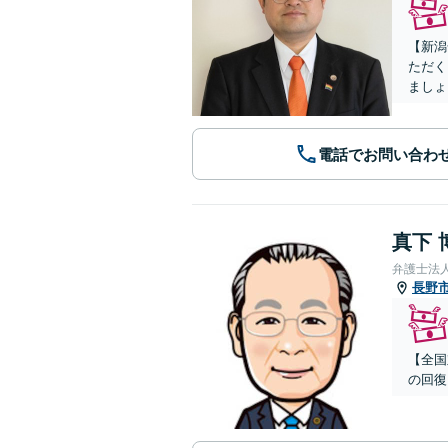
【新潟
ただく
ましょ
電話でお問い合わ
真下 
弁護士法
長野
【全国
の回復