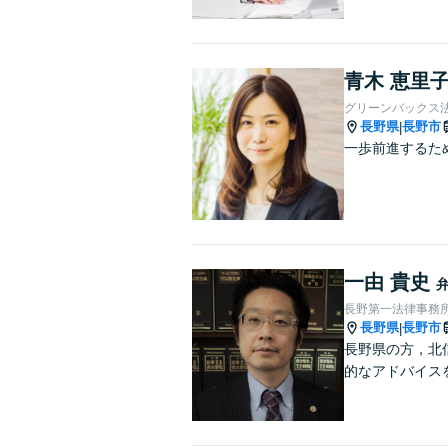
青木 恵里
グリーンバックス
長野県
長野市
|
一歩前進するた
一由 貴史
長野第一法律事務
長野県
長野市
|
長野県の方，北
的なアドバイス