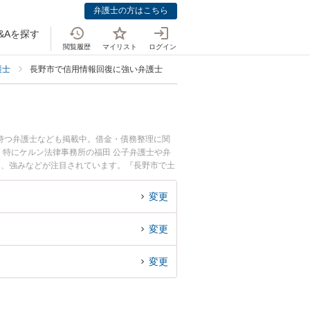
弁護士の方はこちら
&Aを探す
閲覧履歴
マイリスト
ログイン
護士
長野市で信用情報回復に強い弁護士
持つ弁護士なども掲載中。借金・債務整理に関
特にケルン法律事務所の福田 公子弁護士や弁
用、強みなどが注目されています。『長野市で土
弁護士を検索したい』『初回相談無料で信用情報
変更
変更
変更