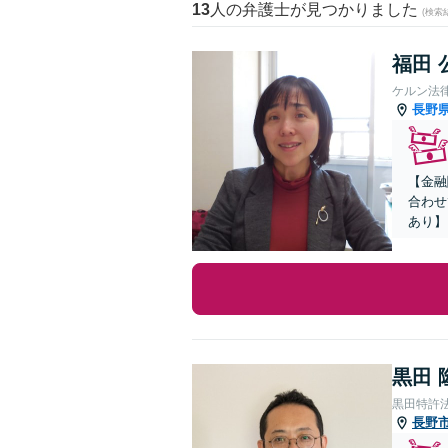
13
人の弁護士が見つかりました
(検索
福田 
ケルン法
長野
【金融
合わせ
あり】
黒田 
黒田特許
長野