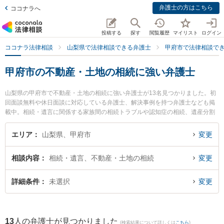
弁護士の方はこちら
ココナラへ
投稿する
探す
閲覧履歴
マイリスト
ログイン
ココナラ法律相談
山梨県で法律相談できる弁護士
甲府市で法律相談で
甲府市の不動産・土地の相続に強い弁護士
山梨県の甲府市で不動産・土地の相続に強い弁護士が13名見つかりました。初
回面談無料や休日面談に対応している弁護士、解決事例を持つ弁護士なども掲
載中。相続・遺言に関係する家族間の相続トラブルや認知症の相続、遺産分割
等の細かな分野での絞り込み検索もでき便利です。特に丹澤法律事務所の丹澤
明主実弁護士や小野法律事務所の馬場 健治弁護士、舞鶴法律事務所の斉藤 圭弁
エリア
山梨県、甲府市
変更
護士のプロフィール情報や弁護士費用、強みなどが注目されています。『甲府
市で土日や夜間に発生した不動産・土地の相続のトラブルを今すぐに弁護士に
相談内容
相続・遺言、不動産・土地の相続
変更
相談したい』『不動産・土地の相続のトラブル解決の実績豊富な近くの弁護士
を検索したい』『初回相談無料で不動産・土地の相続を法律相談できる甲府市
内の弁護士に相談予約したい』などでお困りの相談者さんにおすすめです。
詳細条件
未選択
変更
13
人の弁護士が見つかりました
(検索結果について詳しくは
こちら
)