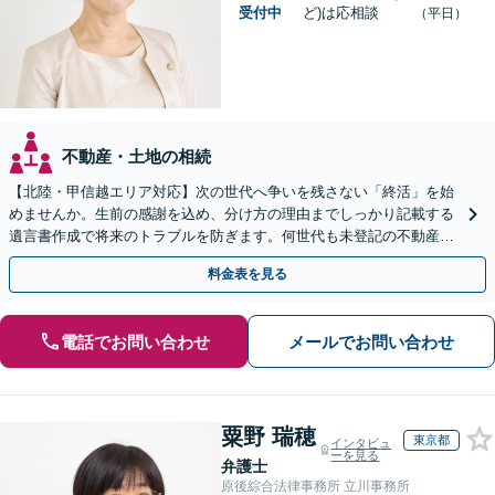
受付中
ど)は応相談
（平日）
不動産・土地の相続
【北陸・甲信越エリア対応】次の世代へ争いを残さない「終活」を始
めませんか。生前の感謝を込め、分け方の理由までしっかり記載する
遺言書作成で将来のトラブルを防ぎます。何世代も未登記の不動産問
題も対応可能。【電話相談・WEB面談可】
料金表を見る
電話でお問い合わせ
メールでお問い合わせ
粟野 瑞穂
東京都
インタビュ
ーを見る
弁護士
原後綜合法律事務所 立川事務所