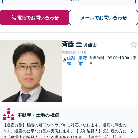
電話でお問い合わせ
メールでお問い合わせ
斉藤 圭
弁護士
舞鶴法律事務所
山梨
甲府
営業時間：09:00~18:00（平
|
県
市
日）
不動産・土地の相続
【遺産分割】相続の疑問やトラブルに対応いたします。適切な調査の
うえ、遺産の公平な分配を実現します。【成年後見人】認知症の方に
は「弁護士が後見人」になる選択もあります。【遺言作成】【初回面