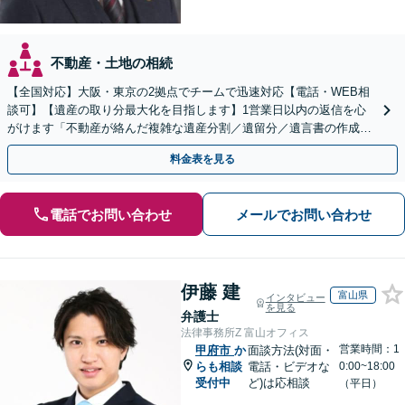
不動産・土地の相続
【全国対応】大阪・東京の2拠点でチームで迅速対応【電話・WEB相
談可】【遺産の取り分最大化を目指します】1営業日以内の返信を心
がけます「不動産が絡んだ複雑な遺産分割／遺留分／遺言書の作成・
執行／事業承継など、お任せください」【休日相談あり】
料金表を見る
電話でお問い合わせ
メールでお問い合わせ
伊藤 建
富山県
インタビュー
を見る
弁護士
法律事務所Z 富山オフィス
営業時間：1
甲府市
か
面談方法(対面・
らも相談
電話・ビデオな
0:00~18:00
受付中
ど)は応相談
（平日）