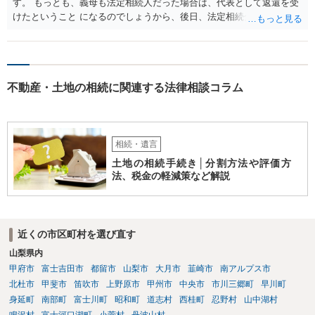
す。 もっとも、義母も法定相続人だった場合は、代表として返還を受
けたということ になるのでしょうから、後日、法定相続分に基づいて
精算を求めることは可能と思います。
不動産・土地の相続に関連する法律相談コラム
相続・遺言
土地の相続手続き│分割方法や評価方
法、税金の軽減策など解説
近くの市区町村を選び直す
山梨県内
甲府市
富士吉田市
都留市
山梨市
大月市
韮崎市
南アルプス市
北杜市
甲斐市
笛吹市
上野原市
甲州市
中央市
市川三郷町
早川町
身延町
南部町
富士川町
昭和町
道志村
西桂町
忍野村
山中湖村
鳴沢村
富士河口湖町
小菅村
丹波山村