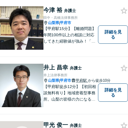
談しにくいと思いますが、弁
今津 裕
護士には、守秘義務がありま
弁護士
すので、ご安心してご相談を
田中・高橋法律事務所
いただければと思います。
山梨県
甲府市
|
【甲府駅15分】【離婚問題】
詳細を見
年間100件以上の相談に対応
る
してきた経験値が強み！「離
婚する決意が固まっていな
い」という方のご相談もお待
ちしています【相続】遺言書
の作成や相続人の紛争解決ま
井上 昌幸
弁護士
で幅広く対応できます【初回
井上法律事務所
面談無料】
山梨県
甲府市
甲府駅
から徒歩10分
|
【甲府駅徒歩12分】【初回相
詳細を見
談無料有り】地域密着型事務
る
所。山梨の皆様の力になるべ
く、日々研鑽を積み重ねてお
ります。交通事故、遺産相
続、債務など、お困りごとは
甲光 俊一
なんでもご相談ください。将
弁護士