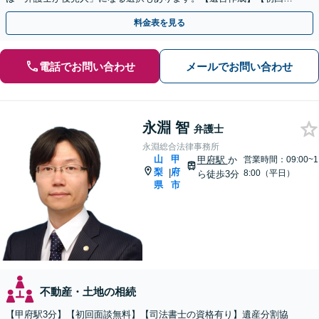
談無料】
料金表を見る
電話でお問い合わせ
メールでお問い合わせ
永淵 智
弁護士
永淵総合法律事務所
山
甲
甲府駅
か
営業時間：09:00~1
梨
府
|
8:00（平日）
ら徒歩3分
県
市
不動産・土地の相続
【甲府駅3分】【初回面談無料】【司法書士の資格有り】遺産分割協