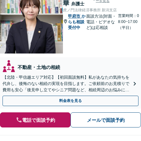
ーを見る
華
弁護士
虎ノ門法律経済事務所 新潟支店
営業時間：0
甲府市
か
面談方法(対面・
らも相談
電話・ビデオな
8:00~17:00
受付中
ど)は応相談
（平日）
不動産・土地の相続
【北陸・甲信越エリア対応】【初回面談無料】私があなたの気持ちを
代弁し、後悔のない相続の実現を目指します。ご依頼前のお見積りで
費用も安心「後見申し立てやシニア問題など、相続周辺のお悩みにも
対処可能」【WEB面談対応】
料金表を見る
電話で面談予約
メールで面談予約