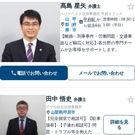
髙島 星矢
弁護士
ベリーベスト法律事務所 甲府オフィス
山
甲
甲府駅
か
営業時間：09:30~2
梨
府
|
1:00（平日）
ら徒歩6分
県
市
【離婚・刑事事件・労働問題・交通事
故など幅広く対応】各分野の専門チー
ムがお客様をサポートします。
電話でお問い合わせ
メールでお問い合わせ
田中 悟史
弁護士
アウル総合法律事務所
山梨県
甲府市
|
【完全個室で相談可】【駐車
詳細を見
場有】【子連れ相談可】問
る
題・トラブル等を抱えた、ま