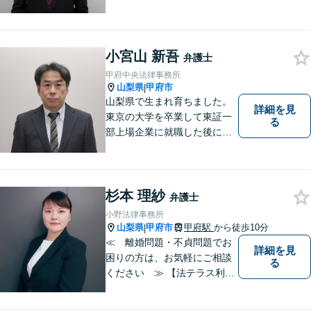
たは、未然に防ぎたいとお考
えの場合には、お気軽にご相
談ください。 法的な観点から
分析し、解決に向けてどのよ
小宮山 新吾
弁護士
うな方法・手段を取ることが
甲府中央法律事務所
良いのか等を助言させていた
山梨県
甲府市
|
だきます。
山梨県で生まれ育ちました。
詳細を見
東京の大学を卒業して東証一
る
部上場企業に就職した後に司
法試験を志し、社会人と受験
生の二足のわらじを履いてい
た時期もあります。 平成16年
に弁護士登録した後は、山梨
杉本 理紗
弁護士
県内を中心に様々な案件を取
小野法律事務所
り扱ってきました。
山梨県
甲府市
甲府駅
から徒歩10分
|
≪ 離婚問題・不貞問題でお
詳細を見
困りの方は、お気軽にご相談
る
ください ≫ 【法テラス利用
可能】【個室での相談】 離
婚・不貞の問題は、他人に相