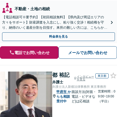
不動産・土地の相続
【電話相談可※要予約】【初回相談無料】【県内及び周辺エリアの
方々をサポート】財産調査を入念にし、粘り強く交渉！相続権を守
り、納得のいく遺産分割を目指す。来所の難しい方には、こちらから
訪問！遺留分侵害額請求／遺言書作成【出張サービス】
料金表を見る
電話でお問い合わせ
メールでお問い合わせ
都 裕記
東京都
インタビュー
を見る
弁護士
弁護士法人新都法律事務所 東京事務所
営業時間：0
甲府市
か
面談方法(対面・
らも相談
電話・ビデオな
9:00~19:00
受付中
ど)は応相談
（平日）