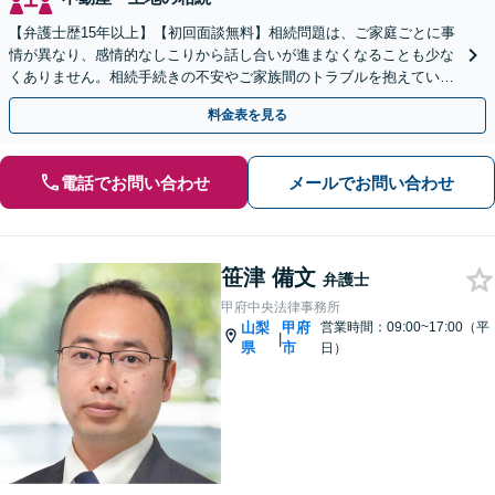
【弁護士歴15年以上】【初回面談無料】相続問題は、ご家庭ごとに事
情が異なり、感情的なしこりから話し合いが進まなくなることも少な
くありません。相続手続きの不安やご家族間のトラブルを抱えている
方は、おひとりで悩まず、当事務所へご相談ください。
料金表を見る
電話でお問い合わせ
メールでお問い合わせ
笹津 備文
弁護士
甲府中央法律事務所
山梨
甲府
営業時間：09:00~17:00（平
|
県
市
日）