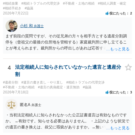
様の意に反する遺産分割協議を行う実益が誰にあったかの立証が困難
#相続放棄
#相続トラブルの代理交渉
#不動産・土地の相続
#相続人調査・確定
であること からすると、実際に遺産分割協議の効力が否定される可能
#相続手続き
#協議
2026年7月22日
役にたった
2
性はそれほど高くない（立証のハードルは非常に高い）ということが
言えると思います。
小杉 和
弁護士
まず前段の質問ですが、その従兄弟の方々を相手方とする遺産分割調
停を（曾祖父の最後の住所地を管轄する）家庭裁判所に申し立てるこ
とが考えられます。裁判所からの呼出しがあれば応答する可能性がま
だあるのではないでしょうか。 後段の質問については、相続放棄は可
能と思われます。時間が思った以上にないので必要書類をてきぱきと
揃える必要があります。その点是非御注意ください。
4
法定相続人に知らされていなかった遺言と遺産分
割
#遺産分割
#遺言の書き直し・やり直し
#相続トラブルの代理交渉
#不動産・土地の相続
#遺言の真偽鑑定・遺言無効
#協議
2026年7月18日
役にたった
3
匿名A
弁護士
・当初法定相続人に知らされなかった公正証書遺言は有効なものです
か。 →有効です。知らせる必要はありません。 ・上記のような状況で
の遺言の書き換えは、叔父に瑕疵がありますか。→無いです。 ・分割
する場合の比率は、現状で、客観的に見てどの程度が妥当と考えられ