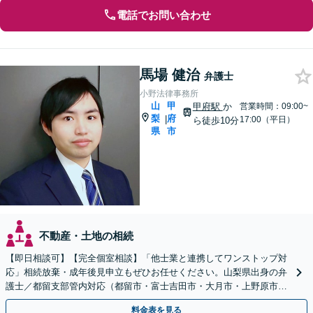
電話でお問い合わせ
馬場 健治
弁護士
小野法律事務所
山
甲
甲府駅
か
営業時間：09:00~
梨
府
|
17:00（平日）
ら徒歩10分
県
市
不動産・土地の相続
【即日相談可】【完全個室相談】「他士業と連携してワンストップ対
応」相続放棄・成年後見申立もぜひお任せください。山梨県出身の弁
護士／都留支部管内対応（都留市・富士吉田市・大月市・上野原市・
富士河口湖町・西桂町ほか）
料金表を見る