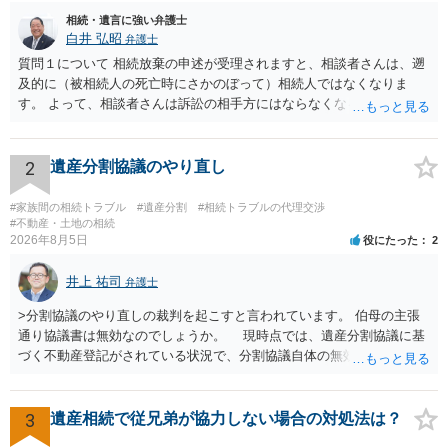
相続・遺言に強い弁護士
白井 弘昭
弁護士
質問１について 相続放棄の申述が受理されますと、相談者さんは、遡
及的に（被相続人の死亡時にさかのぼって）相続人ではなくなりま
す。 よって、相談者さんは訴訟の相手方にはならなくなるので（明け
渡し請求の対象ではなくなるので）請求棄却となります。 相続放棄受
理証明を家庭裁判所で取得し、コピーを答弁書に添えて裁判所に提出
してください。 質問２について 請求棄却を求める答弁書を提出すれ
2
遺産分割協議のやり直し
ば、第１回期日は出席する必要がありません。その日は差支え（用事
があり出席できない）との記載で十分です。 質問３について 弁護士で
#家族間の相続トラブル
#遺産分割
#相続トラブルの代理交渉
はないので、ｍｉｎｔｓでの提出の必要は無いと思います。郵送（期
#不動産・土地の相続
2026年8月5日
役にたった
2
限までに届けばよい）で十分です。 詳細は、書面記載の裁判所書記官
にお問い合わせください。 以上、ご参考まで。
井上 祐司
弁護士
>分割協議のやり直しの裁判を起こすと言われています。 伯母の主張
通り協議書は無効なのでしょうか。 現時点では、遺産分割協議に基
づく不動産登記がされている状況で、分割協議自体の無効を裁判所が
認めたわけではないので、分割協議の効力に影響はありません。 先
方の訴訟の主張及び立証次第ですが、 ・御祖母様の認知能力に関する
医師の意見書、筆跡鑑定 が提出されればその効力が否定される可能性
3
遺産相続で従兄弟が協力しない場合の対処法は？
はありますが、 ・伯母様自身が分割協議に加わっていること ・御祖母