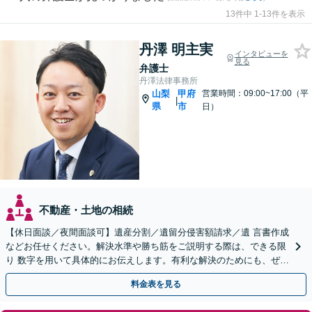
13件中 1-13件を表示
丹澤 明主実
インタビューを
見る
弁護士
丹澤法律事務所
山梨
甲府
営業時間：09:00~17:00（平
|
県
市
日）
不動産・土地の相続
【休日面談／夜間面談可】遺産分割／遺留分侵害額請求／遺 言書作成
などお任せください。解決水準や勝ち筋をご説明する際は、できる限
り 数字を用いて具体的にお伝えします。有利な解決のためにも、ぜひ
ご相談ください。
料金表を見る