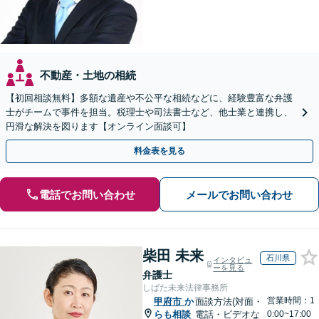
不動産・土地の相続
【初回相談無料】多額な遺産や不公平な相続などに、経験豊富な弁護
士がチームで事件を担当。税理士や司法書士など、他士業と連携し、
円滑な解決を図ります【オンライン面談可】
料金表を見る
電話でお問い合わせ
メールでお問い合わせ
柴田 未来
石川県
インタビュ
ーを見る
弁護士
しばた未来法律事務所
営業時間：1
甲府市
か
面談方法(対面・
らも相談
電話・ビデオな
0:00~17:00