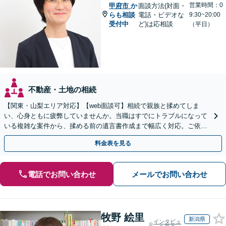
営業時間：0
甲府市
か
面談方法(対面・
らも相談
電話・ビデオな
9:30~20:00
受付中
ど)は応相談
（平日）
不動産・土地の相続
【関東・山梨エリア対応】【web面談可】相続で親族と揉めてしま
い、心身ともに疲弊していませんか。当職はすでにトラブルになって
いる複雑な案件から、揉める前の遺言書作成まで幅広く対応。ご依頼
者様の心に最後まで寄り添います。【休日面談可】
料金表を見る
電話でお問い合わせ
メールでお問い合わせ
牧野 絵里
新潟県
インタビュ