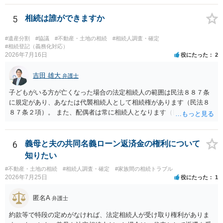
ますか。 →本人が自由に決められますので、どこが妥当とは言えない
です。客観的な基準もありません。 ・できれば穏やかに、分割を拒否
5
相続は誰ができますか
することはできますか。 →分割を拒否するということは、遺産はいら
ないということでしょうか。遺言で、受取を指定されててもいらない
#遺産分割
#協議
#不動産・土地の相続
#相続人調査・確定
と拒否することはできます。理由を説明する必要はありません。
#相続登記（義務化対応）
2026年7月16日
役にたった
2
吉田 雄大
弁護士
子どもがいる方が亡くなった場合の法定相続人の範囲は民法８８７条
に規定があり、あなたは代襲相続人として相続権があります（民法８
８７条２項）。 また、配偶者は常に相続人となります（民法８９０
条）。 「祖父の子供３人」の方の配偶者がご健在であれば、その方に
も相続権があります。つまり、孫５人に加えて「おじ又はおば」にも
相続権がある可能性があります。
6
義母と夫の共同名義ローン返済金の権利について
知りたい
#不動産・土地の相続
#相続人調査・確定
#家族間の相続トラブル
2026年7月25日
役にたった
1
匿名A
弁護士
約款等で特段の定めがなければ、法定相続人が受け取り権利がありま