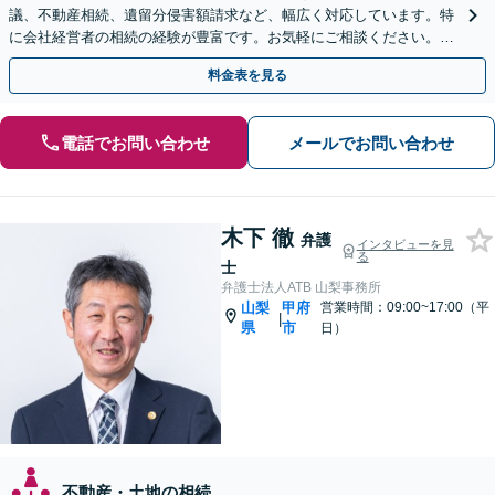
議、不動産相続、遺留分侵害額請求など、幅広く対応しています。特
に会社経営者の相続の経験が豊富です。お気軽にご相談ください。
【休日・夜間面談可】【オンライン面談可】
料金表を見る
電話でお問い合わせ
メールでお問い合わせ
木下 徹
弁護
インタビューを見
る
士
弁護士法人ATB 山梨事務所
山梨
甲府
営業時間：09:00~17:00（平
|
県
市
日）
不動産・土地の相続