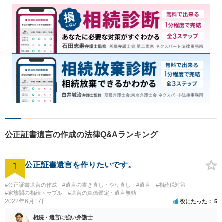
公正証書遺言の作成の法律Q&Aランキング
1
公正証書遺言を作りたいです。
#公正証書遺言の作成
#遺言の書き直し・やり直し
#遺言
#相続税対策
#家族間の相続トラブル
#遺言の真偽鑑定・遺言無効
2022年6月17日
役にたった
5
相続・遺言に強い弁護士