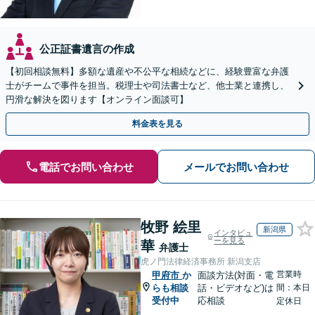
公正証書遺言の作成
【初回相談無料】多額な遺産や不公平な相続などに、経験豊富な弁護
士がチームで事件を担当。税理士や司法書士など、他士業と連携し、
円滑な解決を図ります【オンライン面談可】
料金表を見る
電話でお問い合わせ
メールでお問い合わせ
牧野 絵里
新潟県
インタビュ
ーを見る
華
弁護士
虎ノ門法律経済事務所 新潟支店
営業時
甲府市
か
面談方法(対面・電
らも相談
話・ビデオなど)は
間：本日
受付中
応相談
定休日