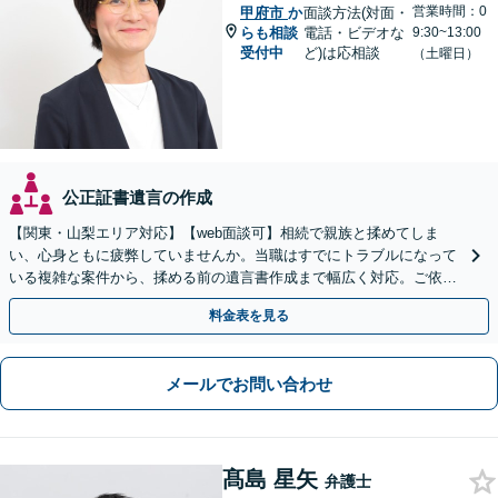
営業時間：0
甲府市
か
面談方法(対面・
らも相談
電話・ビデオな
9:30~13:00
受付中
ど)は応相談
（土曜日）
公正証書遺言の作成
【関東・山梨エリア対応】【web面談可】相続で親族と揉めてしま
い、心身ともに疲弊していませんか。当職はすでにトラブルになって
いる複雑な案件から、揉める前の遺言書作成まで幅広く対応。ご依頼
者様の心に最後まで寄り添います。【休日面談可】
料金表を見る
メールでお問い合わせ
髙島 星矢
弁護士