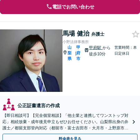
電話でお問い合わせ
馬場 健治
弁護士
小野法律事務所
山
甲
甲府駅
から
営業時間：本
梨
府
|
日定休日
徒歩10分
県
市
公正証書遺言の作成
【即日相談可】【完全個室相談】「他士業と連携してワンストップ対
応」相続放棄・成年後見申立もぜひお任せください。山梨県出身の弁
護士／都留支部管内対応（都留市・富士吉田市・大月市・上野原市・
富士河口湖町・西桂町ほか）
料金表を見る