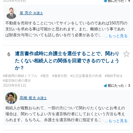
2024年4月9日
役にたった
4
泉 亮介
弁護士
不動産を売却することについてサインをしているのであれば150万円の
支払いを求める事は可能かと思われます。また、離婚という事であれ
ば財産分与等についても話し合いを行う必要があるでしょう。 細かい
事情をお伺いする必要もあるかと思われますので、一度お近くの弁護
士事務所へご相談されると良いでしょう。
6
遺言書作成時に弁護士を選任することで、関わり
たくない相続人との関係を回避できるのでしょう
か？
#家族間の相続トラブル
#遺言
#遺産分割
#公正証書遺言の作成
#相続手続き
#遺言執行者の選任
2023年9月1日
役にたった
3
髙橋 俊太
弁護士
相続人が複数おられて、一部の方について関わりたくないとお考えの
場合は、関わってもよい方を遺言執行者にしておくという方法も考え
られます。もちろん、弁護士を遺言執行者に指定することもできます
が、（関わってもよい）相続人を遺言執行者に指定しておいて、その
方に再委任の権限を付与しておくという方法もあります。 一度、弁護