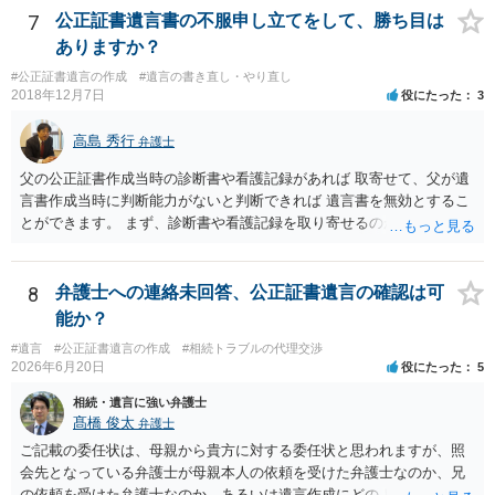
士に直接ご相談されることをお勧めいたします。
7
公正証書遺言書の不服申し立てをして、勝ち目は
ありますか？
#公正証書遺言の作成
#遺言の書き直し・やり直し
2018年12月7日
役にたった
3
高島 秀行
弁護士
父の公正証書作成当時の診断書や看護記録があれば 取寄せて、父が遺
言書作成当時に判断能力がないと判断できれば 遺言書を無効とするこ
とができます。 まず、診断書や看護記録を取り寄せるのが重要となり
ます。 ご自分で取り寄せるか、弁護士に取り寄せてもらうかしたらよ
いと思います。
8
弁護士への連絡未回答、公正証書遺言の確認は可
能か？
#遺言
#公正証書遺言の作成
#相続トラブルの代理交渉
2026年6月20日
役にたった
5
相続・遺言に強い弁護士
髙橋 俊太
弁護士
ご記載の委任状は、母親から貴方に対する委任状と思われますが、照
会先となっている弁護士が母親本人の依頼を受けた弁護士なのか、兄
の依頼を受けた弁護士なのか、あるいは遺言作成にどのような立場で