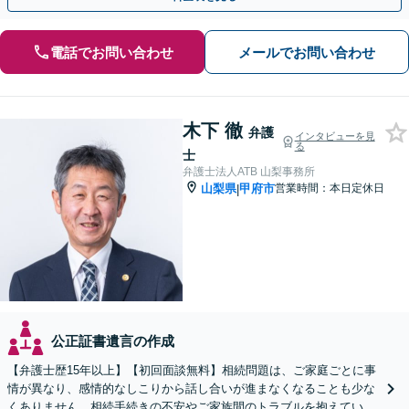
電話でお問い合わせ
メールでお問い合わせ
木下 徹
弁護
インタビューを見
る
士
弁護士法人ATB 山梨事務所
山梨県
甲府市
営業時間：本日定休日
|
公正証書遺言の作成
【弁護士歴15年以上】【初回面談無料】相続問題は、ご家庭ごとに事
情が異なり、感情的なしこりから話し合いが進まなくなることも少な
くありません。相続手続きの不安やご家族間のトラブルを抱えている