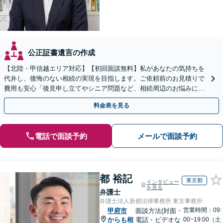
公正証書遺言の作成
【北陸・甲信越エリア対応】【初回面談無料】私があなたの気持ちを
代弁し、後悔のない相続の実現を目指します。ご依頼前のお見積りで
費用も安心「後見申し立てやシニア問題など、相続周辺のお悩みにも
対処可能」【WEB面談対応】
料金表を見る
電話で面談予約
メールで面談予約
都 裕記
東京都
インタビュー
を見る
弁護士
弁護士法人新都法律事務所 東京事務所
営業時間：09:
甲府市
面談方法(対面・
からも相
電話・ビデオな
00~19:00（土