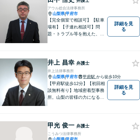
弁護士
で幅広く対応できます【初回
アウル総合法律事務所
面談無料】
山梨県
甲府市
|
【完全個室で相談可】【駐車
詳細を見
場有】【子連れ相談可】問
る
題・トラブル等を抱えた、ま
たは、未然に防ぎたいとお考
えの場合には、お気軽にご相
談ください。 法的な観点から
分析し、解決に向けてどのよ
井上 昌幸
弁護士
うな方法・手段を取ることが
井上法律事務所
良いのか等を助言させていた
山梨県
甲府市
甲府駅
から徒歩10分
|
だきます。
【甲府駅徒歩12分】【初回相
詳細を見
談無料有り】地域密着型事務
る
所。山梨の皆様の力になるべ
く、日々研鑽を積み重ねてお
ります。交通事故、遺産相
続、債務など、お困りごとは
甲光 俊一
なんでもご相談ください。将
弁護士
来を見据えた適切なソリュー
こうみつ法律事務所
ションをご提案いたします。
山梨県
甲府市
|