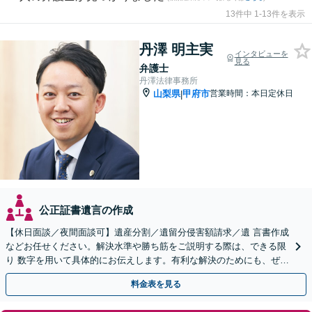
13件中 1-13件を表示
丹澤 明主実
インタビューを
見る
弁護士
丹澤法律事務所
山梨県
甲府市
営業時間：本日定休日
|
公正証書遺言の作成
【休日面談／夜間面談可】遺産分割／遺留分侵害額請求／遺 言書作成
などお任せください。解決水準や勝ち筋をご説明する際は、できる限
り 数字を用いて具体的にお伝えします。有利な解決のためにも、ぜひ
ご相談ください。
料金表を見る