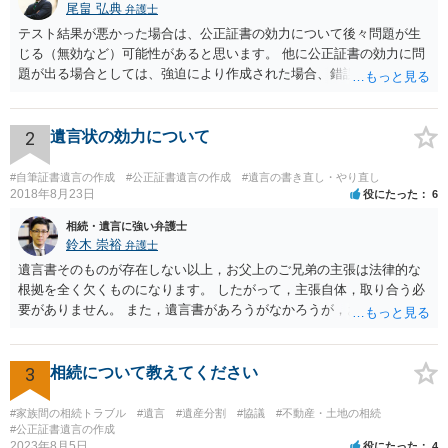
尾畠 弘典
弁護士
テスト結果が悪かった場合は、公正証書の効力について後々問題が生
じる（無効など）可能性があると思います。 他に公正証書の効力に問
題が出る場合としては、強迫により作成された場合、錯誤（勘違い）
の場合などがあります。 遺言の対象となる財産の多寡などにもよりま
すが、弁護士に作成を依頼する場合は、１０～数十万円程度になるケ
ースが多いと思います。 報酬体系は、弁護士ごとに異なりますので一
2
遺言状の効力について
律の基準はありません。
#自筆証書遺言の作成
#公正証書遺言の作成
#遺言の書き直し・やり直し
2018年8月23日
役にたった
6
相続・遺言に強い弁護士
鈴木 崇裕
弁護士
遺言書そのものが存在しない以上，お父上のご兄弟の主張は法律的な
根拠を全く欠くものになります。 したがって，主張自体，取り合う必
要がありません。 また，遺言書があろうがなかろうが，お父上のご兄
弟と面会しなければならない義務はもともとありません。 峰岸先生の
ご回答にもありますが， 代理人弁護士をたてて，その弁護士から相手
方に対して， ・相続に関する主張は法的根拠がなく，一切応じないこ
3
相続について教えてください
と ・今後一切の連絡をしてこないでほしいこと ・連絡を継続してくる
ようであれば警察への通報や法的措置も辞さないこと などを記載した
#家族間の相続トラブル
#遺言
#遺産分割
#協議
#不動産・土地の相続
書面を発送してもらうことがよろしいように思います。
#公正証書遺言の作成
2023年8月5日
役にたった
4