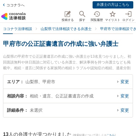
弁護士の方はこちら
ココナラへ
投稿する
探す
閲覧履歴
マイリスト
ログイン
ココナラ法律相談
山梨県で法律相談できる弁護士
甲府市で法律相談で
甲府市の公正証書遺言の作成に強い弁護士
山梨県の甲府市で公正証書遺言の作成に強い弁護士が13名見つかりました。初
回面談無料や休日面談に対応している弁護士、解決事例を持つ弁護士なども掲
載中。相続・遺言に関係する家族間の相続トラブルや認知症の相続、遺産分割
等の細かな分野での絞り込み検索もでき便利です。特に丹澤法律事務所の丹澤
明主実弁護士や小野法律事務所の馬場 健治弁護士、弁護士法人ATB 山梨事務所
エリア
山梨県、甲府市
変更
の木下 徹弁護士のプロフィール情報や弁護士費用、強みなどが注目されていま
す。『甲府市で土日や夜間に発生した公正証書遺言の作成のトラブルを今すぐ
相談内容
相続・遺言、公正証書遺言の作成
変更
に弁護士に相談したい』『公正証書遺言の作成のトラブル解決の実績豊富な近
くの弁護士を検索したい』『初回相談無料で公正証書遺言の作成を法律相談で
きる甲府市内の弁護士に相談予約したい』などでお困りの相談者さんにおすす
詳細条件
未選択
変更
めです。
13
人の弁護士が見つかりました
(検索結果について詳しくは
こちら
)