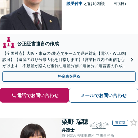
談受付中
ど)は応相談
日祝日）
公正証書遺言の作成
【全国対応】大阪・東京の2拠点でチームで迅速対応【電話・WEB相
談可】【遺産の取り分最大化を目指します】1営業日以内の返信を心
がけます「不動産が絡んだ複雑な遺産分割／遺留分／遺言書の作成・
執行／事業承継など、お任せください」【休日相談あり】
料金表を見る
電話でお問い合わせ
メールでお問い合わせ
粟野 瑞穂
東京都
インタビュ
ーを見る
弁護士
原後綜合法律事務所 立川事務所