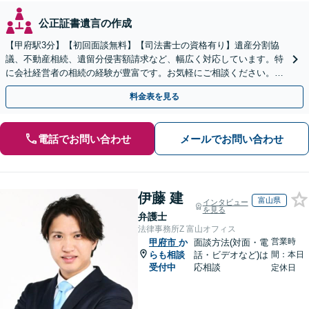
公正証書遺言の作成
【甲府駅3分】【初回面談無料】【司法書士の資格有り】遺産分割協
議、不動産相続、遺留分侵害額請求など、幅広く対応しています。特
に会社経営者の相続の経験が豊富です。お気軽にご相談ください。
【休日・夜間面談可】【オンライン面談可】
料金表を見る
電話でお問い合わせ
メールでお問い合わせ
伊藤 建
富山県
インタビュー
を見る
弁護士
法律事務所Z 富山オフィス
営業時
甲府市
か
面談方法(対面・電
らも相談
話・ビデオなど)は
間：本日
受付中
応相談
定休日