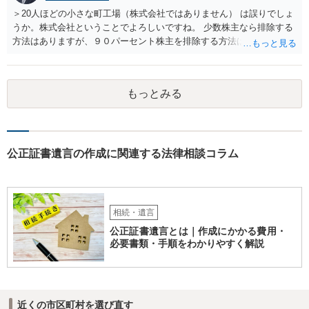
＞20人ほどの小さな町工場（株式会社ではありません） は誤りでしょ
うか。株式会社ということでよろしいですね。 少数株主なら排除する
方法はありますが、９０パーセント株主を排除する方法は現実的にあ
りません。 事業承継や株譲渡を進めるには、社員全員で本人を説得す
るか、家族を説得して承継させるかしかないでしょう。 また、出資者
がいれば、全員で会社を辞めて新たな会社を立ち上げることも考えら
もっとみる
れます。 それか、しばらく我慢して、社長が没した後に相続人から承
継させるしかないように思えます。 私見ながらご参考まで。
公正証書遺言の作成に関連する法律相談コラム
相続・遺言
公正証書遺言とは｜作成にかかる費用・
必要書類・手順をわかりやすく解説
近くの市区町村を選び直す