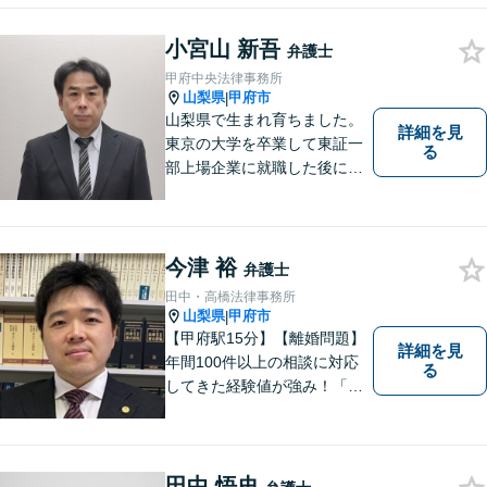
談しにくいと思いますが、弁
小宮山 新吾
護士には、守秘義務がありま
弁護士
すので、ご安心してご相談を
甲府中央法律事務所
いただければと思います。
山梨県
甲府市
|
山梨県で生まれ育ちました。
詳細を見
東京の大学を卒業して東証一
る
部上場企業に就職した後に司
法試験を志し、社会人と受験
生の二足のわらじを履いてい
た時期もあります。 平成16年
に弁護士登録した後は、山梨
今津 裕
弁護士
県内を中心に様々な案件を取
田中・高橋法律事務所
り扱ってきました。
山梨県
甲府市
|
【甲府駅15分】【離婚問題】
詳細を見
年間100件以上の相談に対応
る
してきた経験値が強み！「離
婚する決意が固まっていな
い」という方のご相談もお待
ちしています【相続】遺言書
の作成や相続人の紛争解決ま
田中 悟史