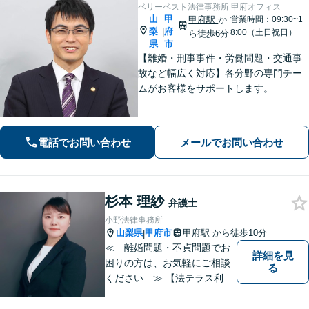
ベリーベスト法律事務所 甲府オフィス
山
甲
甲府駅
か
営業時間：09:30~1
梨
府
|
8:00（土日祝日）
ら徒歩6分
県
市
【離婚・刑事事件・労働問題・交通事
故など幅広く対応】各分野の専門チー
ムがお客様をサポートします。
電話でお問い合わせ
メールでお問い合わせ
杉本 理紗
弁護士
小野法律事務所
山梨県
甲府市
甲府駅
から徒歩10分
|
≪ 離婚問題・不貞問題でお
詳細を見
困りの方は、お気軽にご相談
る
ください ≫ 【法テラス利用
可能】【個室での相談】 離
婚・不貞の問題は、他人に相