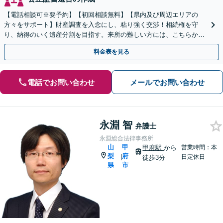
【電話相談可※要予約】【初回相談無料】【県内及び周辺エリアの
方々をサポート】財産調査を入念にし、粘り強く交渉！相続権を守
り、納得のいく遺産分割を目指す。来所の難しい方には、こちらから
訪問！遺留分侵害額請求／遺言書作成【出張サービス】
料金表を見る
電話でお問い合わせ
メールでお問い合わせ
永淵 智
弁護士
永淵総合法律事務所
山
甲
甲府駅
から
営業時間：本
梨
府
|
日定休日
徒歩3分
県
市