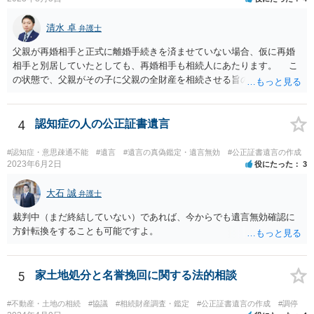
清水 卓
弁護士
父親が再婚相手と正式に離婚手続きを済ませていない場合、仮に再婚
相手と別居していたとしても、再婚相手も相続人にあたります。 こ
の状態で、父親がその子に父親の全財産を相続させる旨の公正証書遺
言を残した場合、一旦は子が父親の全財産を相続することになります
が、再婚相手の遺留分を侵害しているため、再婚相手から相続人
（子）に対して遺留分侵害額請求権が行使される可能性があります。
4
認知症の人の公正証書遺言
お悩みのようであれば、問題の当事者であるお父様本人がお住まい
の地域等の弁護士に直接相談してみるのが望ましいように思います。
#認知症・意思疎通不能
#遺言
#遺言の真偽鑑定・遺言無効
#公正証書遺言の作成
【参考】民法 （遺留分侵害額の請求） 第千四十六条 遺留分権利者及
2023年6月2日
役にたった
3
びその承継人は、受遺者（特定財産承継遺言により財産を承継し又は
相続分の指定を受けた相続人を含む。以下この章において同じ。）又
大石 誠
弁護士
は受贈者に対し、遺留分侵害額に相当する金銭の支払を請求すること
裁判中（まだ終結していない）であれば、今からでも遺言無効確認に
ができる。
方針転換をすることも可能ですよ。
5
家土地処分と名誉挽回に関する法的相談
#不動産・土地の相続
#協議
#相続財産調査・鑑定
#公正証書遺言の作成
#調停