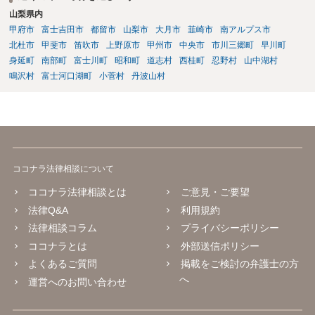
山梨県内
甲府市
富士吉田市
都留市
山梨市
大月市
韮崎市
南アルプス市
北杜市
甲斐市
笛吹市
上野原市
甲州市
中央市
市川三郷町
早川町
身延町
南部町
富士川町
昭和町
道志村
西桂町
忍野村
山中湖村
鳴沢村
富士河口湖町
小菅村
丹波山村
ココナラ法律相談について
ココナラ法律相談とは
ご意見・ご要望
法律Q&A
利用規約
法律相談コラム
プライバシーポリシー
ココナラとは
外部送信ポリシー
よくあるご質問
掲載をご検討の弁護士の方
へ
運営へのお問い合わせ