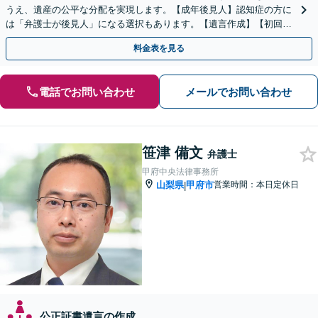
うえ、遺産の公平な分配を実現します。【成年後見人】認知症の方に
は「弁護士が後見人」になる選択もあります。【遺言作成】【初回面
談無料】
料金表を見る
電話でお問い合わせ
メールでお問い合わせ
笹津 備文
弁護士
甲府中央法律事務所
山梨県
甲府市
営業時間：本日定休日
|
公正証書遺言の作成