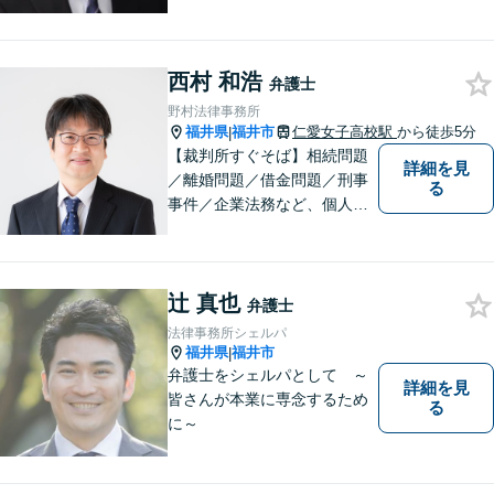
様の抱える問題に誠心誠意取
り組みます。公正な社会を目
指します。ぜひお気軽にご相
西村 和浩
談ください。【著書多数】
弁護士
野村法律事務所
福井県
福井市
仁愛女子高校駅
から徒歩5分
|
【裁判所すぐそば】相続問題
詳細を見
／離婚問題／借金問題／刑事
る
事件／企業法務など、個人・
法人問わず幅広く対応可。一
つ一つの事件に丁寧に対応す
ることを心がけております。
辻 真也
お気軽にご相談ください。
弁護士
【法テラス利用可】【完全個
法律事務所シェルパ
室】【夜間・休日面談可】
福井県
福井市
|
弁護士をシェルパとして ～
詳細を見
皆さんが本業に専念するため
る
に～