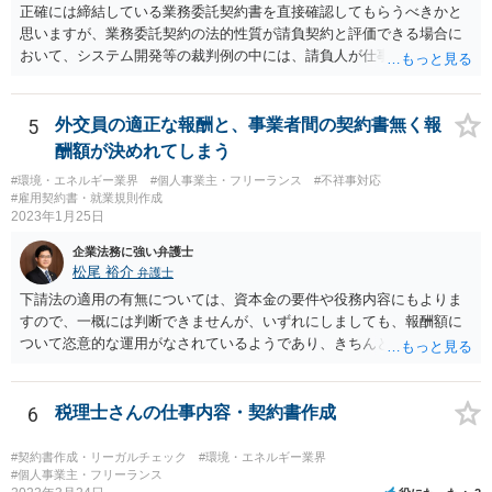
正確には締結している業務委託契約書を直接確認してもらうべきかと
思いますが、業務委託契約の法的性質が請負契約と評価できる場合に
おいて、システム開発等の裁判例の中には、請負人が仕事を完成させ
たか否かについて，仕事が当初の請負契約で予定していた最後の工程
まで終えているか否かを基準として判断すべきであるという見解を示
しているものがあります。 このような見解を踏まえ、あなたのケー
5
外交員の適正な報酬と、事業者間の契約書無く報
スでも、予定していた最後の工程まで終えており、仕事は完成してい
酬額が決めれてしまう
る等と主張して行くことが考えられます。 もっとも、相手方はこの
#環境・エネルギー業界
#個人事業主・フリーランス
#不祥事対応
ような見解は本件にはあてはまらない等を理由に、仕事の完成を認め
#雇用契約書・就業規則作成
ないことが想定されます。 そのような場合には、裁判所に民事調停
2023年1月25日
を申し立てる、民事訴訟を提起する等の方法を検討する必要があるか
企業法務に強い弁護士
もしれません。 いずれにしても、一度、業務委託契約書や納品した
松尾 裕介
弁護士
記事等の証拠を持参の上、お住まいの地域の弁護士に直接相談してみ
てはいかがでしょうか。
下請法の適用の有無については、資本金の要件や役務内容にもよりま
すので、一概には判断できませんが、いずれにしましても、報酬額に
ついて恣意的な運用がなされているようであり、きちんとした契約書
を締結するべきであると考えられます。報酬額については、下請法の
適用がある場合には、著しく低い下請代金を不当に定めることは禁止
されますが、そうでない場合には、基本的には、双方の合意に基づく
6
税理士さんの仕事内容・契約書作成
ことになります。 恣意的な運用による報酬の減額分については、当
初の合意に基づき報酬額の支払いが認められる余地があると考えられ
#契約書作成・リーガルチェック
#環境・エネルギー業界
ます。
#個人事業主・フリーランス