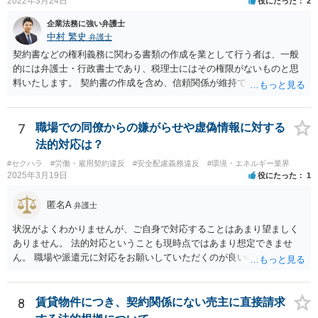
2022年3月24日
役にたった
2
企業法務に強い弁護士
中村 繁史
弁護士
契約書などの権利義務に関わる書類の作成を業として行う者は、一般
的には弁護士・行政書士であり、税理士にはその権限がないものと思
料いたします。 契約書の作成を含め、信頼関係が維持できないのであ
れば、解約をして他の弁護士等に依頼されるのがよいと考えます。
7
職場での同僚からの嫌がらせや虚偽情報に対する
法的対応は？
#セクハラ
#労働・雇用契約違反
#安全配慮義務違反
#環境・エネルギー業界
2025年3月19日
役にたった
1
匿名A
弁護士
状況がよくわかりませんが、ご自身で対応することはあまり望ましく
ありません。 法的対応ということも現時点ではあまり想定できませ
ん。 職場や派遣元に対応をお願いしていただくのが良いのではないで
しょうか。
8
賃貸物件につき、契約関係にない売主に直接請求