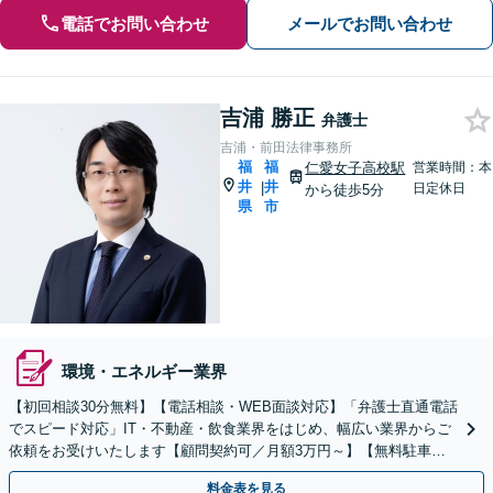
電話でお問い合わせ
メールでお問い合わせ
吉浦 勝正
弁護士
吉浦・前田法律事務所
福
福
仁愛女子高校駅
営業時間：本
井
井
|
日定休日
から徒歩5分
県
市
環境・エネルギー業界
【初回相談30分無料】【電話相談・WEB面談対応】「弁護士直通電話
でスピード対応」IT・不動産・飲食業界をはじめ、幅広い業界からご
依頼をお受けいたします【顧問契約可／月額3万円～】【無料駐車場
あり】【当日・夜間・土日対応可（要相談）】
料金表を見る