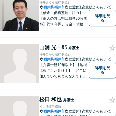
ど、幅広く対応可能。お気軽
福井さくら法律事務所
にご相談ください。
福井県
福井市
仁愛女子高校駅
から徒歩2分
|
【借金・債務整理に注力】
詳細を見
【個人の方は初回相談30分無
る
料】約20年間、借金・債務整
理の案件を多数扱ってまいり
ました。当分野でお困りの方
は、是非、福井さくら法律事
山浦 光一郎
務所にお越しください。経験
弁護士
と信頼による手厚いサポート
福井ひかり法律事務所
をさせていただきます。
福井県
福井市
仁愛女子高校駅
から徒歩5分
|
【弁護士歴10年以上】【地域
詳細を見
に根ざした弁護士】「どこに
る
住んでいてもどんな人でも等
しく最高の法的なサービスが
受けられる社会を作りた
い。」が理念です。【英語／
松田 和也
中国語対応】大都市に負けな
弁護士
い質と幅の法的なサービスを
松田法律事務所
提供することを目指していま
福井県
福井市
仁愛女子高校駅
から徒歩2分
|