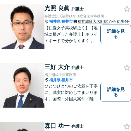
光照 良眞
弁護士
弁護士法人福井ひかり総合法律事務所
福井県
福井市
福井城址大名町駅
から徒歩4分
|
【仁愛女子高校駅近く】【地
詳細を見
域に根ざした弁護士】ホワイ
る
トボードで分かりやすく，納
得と安心をご提供します。企
業法務／労働問題／交通事故
／相続問題／離婚問題など、
三好 大介
幅広く対応可能。【明確な料
弁護士
金体系】法律トラブルでお悩
福井開成法律事務所
むの方は、お気軽にご相談く
福井県
福井市
|
ださい。
ひとつひとつのご依頼を丁寧
詳細を見
に、誠実に対応してまいりま
る
す。国際・外国人案件／離
婚・男女問題／インターネッ
ト関連問題／企業法務・顧問
弁護士／借金／相続／交通事
故／刑事弁護・犯罪被害者な
森口 功一
弁護士