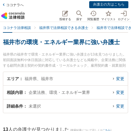
弁護士の方はこちら
ココナラへ
投稿する
探す
閲覧履歴
マイリスト
ログイン
ココナラ法律相談
福井県で法律相談できる弁護士
福井市で法律相談で
福井市の環境・エネルギー業界に強い弁護士
福井県の福井市で環境・エネルギー業界に強い弁護士が13名見つかりました。
初回面談無料や休日面談に対応している弁護士なども掲載中。企業法務に関係
する顧問弁護士契約や契約書作成・リーガルチェック、雇用契約書・就業規則
作成等の細かな分野での絞り込み検索もでき便利です。特に勝見法律事務所の
勝見 泰斗弁護士や吉浦・前田法律事務所の吉浦 勝正弁護士、剱法律事務所の宮
エリア
福井県、福井市
変更
本 崇史弁護士のプロフィール情報や弁護士費用、強みなどが注目されていま
す。『福井市で土日や夜間に発生した環境・エネルギー業界のトラブルを今す
相談内容
企業法務、環境・エネルギー業界
変更
ぐに弁護士に相談したい』『環境・エネルギー業界のトラブル解決の実績豊富
な近くの弁護士を検索したい』『初回相談無料で環境・エネルギー業界を法律
相談できる福井市内の弁護士に相談予約したい』などでお困りの相談者さんに
詳細条件
未選択
変更
おすすめです。
13
人の弁護士が見つかりました
(検索結果について詳しくは
こちら
)