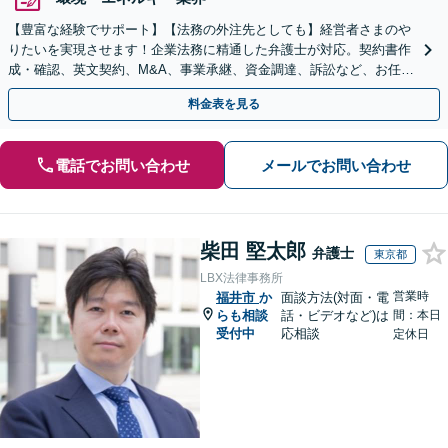
【豊富な経験でサポート】【法務の外注先としても】経営者さまのや
りたいを実現させます！企業法務に精通した弁護士が対応。契約書作
成・確認、英文契約、M&A、事業承継、資金調達、訴訟など、お任せ
ください【複数の顧問契約プランあり】【英語対応】
料金表を見る
電話でお問い合わせ
メールでお問い合わせ
柴田 堅太郎
弁護士
東京都
LBX法律事務所
営業時
福井市
か
面談方法(対面・電
らも相談
話・ビデオなど)は
間：本日
受付中
応相談
定休日