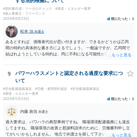
する法的根拠について
#契約書作成・リーガルチェック
#環境・エネルギー業界
#個人事業主・フリーランス
2024年8月23日
役にたった
1
松本 治
弁護士
あるとすれば、債権者代位が思い付きますが、できるかどうかは乙丙
間の特約の具体的な書き方によるでしょう。 一般論ですが、乙丙間で
結ばれようとしている特約は、丙に不利になる可能性が高いです。
9
パワーハラスメントと認定される過度な要求につ
いて
#安全配慮義務違反
#労働・雇用契約違反
#安全配慮義務違反
#環境・エネルギー業界
2024年5月24日
役にたった
1
内藤 政信
弁護士
過大要求は、パワハラの典型事例ですね。 職場環境配慮義務にも違反
してますね。 職場環境の改善と慰謝料請求のために、労働審判申し立
てがいいかもしれません。 地元で弁護士を探して下さい。