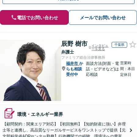
電話でお問い合わせ
メールでお問い合わせ
辰野 樹市
千葉県
インタビュ
ーを見る
弁護士
ファミリア総合法律事務所
営業時
福井市
か
面談方法(対面・電
らも相談
話・ビデオなど)は
間：本日
受付中
応相談
定休日
環境・エネルギー業界
【顧問契約：関東エリア対応】【初回無料】【知的財産に強い】弁理
士等と連携し、高品質なリーガルサービスをワンストップで提供【元
文部科学省ADRセンター勤務】行政機関での経験、環境法への豊富な