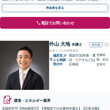
知識を活かし、事業者さまの抱える問題を解決へ導きます
料金表を見る
電話でお問い合わせ
外山 大地
弁護士
東京都
銀座エール法律事務所
営業時
福井市
か
面談方法(対面・電
らも相談
話・ビデオなど)は
間：本日
受付中
応相談
定休日
環境・エネルギー業界
全国対応可【Web面談可】【博報堂での企業内弁護士】【広告法務】