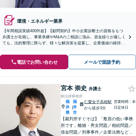
環境・エネルギー業界
【年間相談実績400件超】【顧問契約】中小企業診断士の資格をもつ
弁護士が在籍し、事業承継やM&Aのご相談に強み。資金繰りが厳しく
ても、法的整理に限らず、様々な解決策を提案し、企業価値の維持・
向上を目指します【堅田駅4分】【無料駐車場あり】
電話でお問い合わせ
メールで面談予約
宮本 崇史
弁護士
剱法律事務所
福
福
仁愛女子高校駅
営業時間：本
井
井
|
日定休日
から徒歩3分
県
市
【裁判所すぐそば】「敷居の低い事務
所です」離婚・男女問題／相続問題／
借金問題／刑事事件／企業法務など、