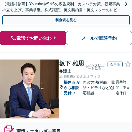
【電話相談可】YoutubeやSNSの広告規制、カスハラ対策、新規事業
の立ち上げ、事業承継、株式譲渡、英文契約書・英文レターのレビュ
ー・ドラフトなどに対応。
料金表を見る
電話でお問い合わせ
メールで面談予約
坂下 雄思
石川県
インタビュ
ーを見る
弁護士
法律事務所Z 金沢オフィス
営業時
福井市
か
面談方法(対面・電
らも相談
話・ビデオなど)は
間：本日
受付中
応相談
定休日
環境・エネルギー業界