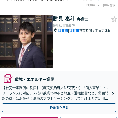
13件中 1-13件を表示
勝見 泰斗
弁護士
勝見法律事務所
福井県
福井市
営業時間：本日定休日
|
環境・エネルギー業界
【社労士事務所の役員】【顧問契約可／3.3万円〜】「個人事業主・フ
リーランスに対応」未払い残業代や不当解雇・退職勧奨など、労働問
題の対応はお任せ！法務のアウトソーシングとして弁護士をご活用く
ださい【休日・夜間相談可】
料金表を見る