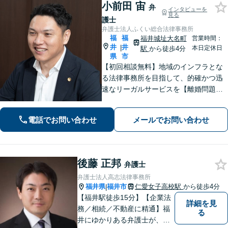
小前田 宙
弁
インタビューを
見る
護士
弁護士法人ふくい総合法律事務所
福
福
福井城址大名町
営業時間：
井
井
|
本日定休日
駅
から徒歩4分
県
市
【初回相談無料】地域のインフラとな
る法律事務所を目指して、的確かつ迅
速なリーガルサービスを【離婚問題】
相談実績100件越え。相手方との交渉は
お任せください【相続問題】福井密着
電話でお問い合わせ
メールでお問い合わせ
型事務所として地域特性を活かしたア
ドバイスを【福井駅7分】
後藤 正邦
弁護士
弁護士法人高志法律事務所
福井県
福井市
仁愛女子高校駅
から徒歩4分
|
【福井駅徒歩15分】【企業法
詳細を見
務／相続／不動産に精通】福
る
井にゆかりある弁護士が、皆