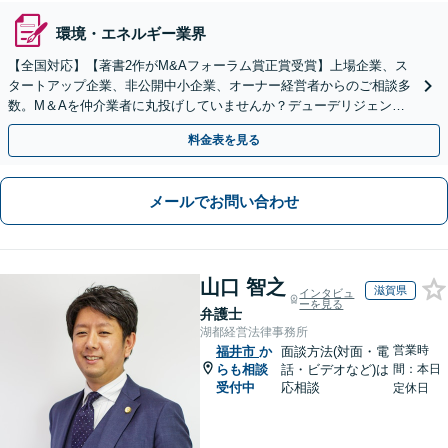
環境・エネルギー業界
【全国対応】【著書2作がM&Aフォーラム賞正賞受賞】上場企業、ス
タートアップ企業、非公開中小企業、オーナー経営者からのご相談多
数。M＆Aを仲介業者に丸投げしていませんか？デューデリジェンス
や契約書作成・交渉はお任せください【初回無料】
料金表を見る
メールでお問い合わせ
山口 智之
滋賀県
インタビュ
ーを見る
弁護士
湖都経営法律事務所
営業時
福井市
か
面談方法(対面・電
らも相談
話・ビデオなど)は
間：本日
受付中
応相談
定休日