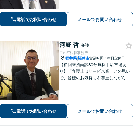
個人・法人問わずさまざまな事案に対
応可。依頼者さまのご希望を叶えられ
るよう尽力いたします【法テラス利用
電話でお問い合わせ
メールでお問い合わせ
可】【完全個室】【夜間・休日面談】
河野 哲
弁護士
二の宮法律事務所
福井県
福井市
営業時間：本日定休日
|
【初回来所面談30分無料｜駐車場あ
り】「弁護士はサービス業」との思い
で、皆様のお気持ちを尊重しながら解
決を目指しております。皆様からの感
謝のお声が何よりの励みです。お困り
事はお早めにご相談ください【弁護士
直通電話｜事前予約で夜間・休日可】
【完全個室】
電話でお問い合わせ
メールでお問い合わせ