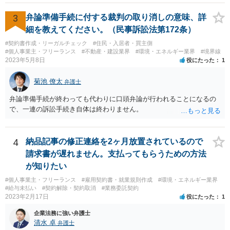
3
弁論準備手続に付する裁判の取り消しの意味、詳
細を教えてください。（民事訴訟法第172条）
#契約書作成・リーガルチェック
#住民・入居者・買主側
#個人事業主・フリーランス
#不動産・建設業界
#環境・エネルギー業界
#境界線
2023年5月8日
役にたった
1
菊池 僚太
弁護士
弁論準備手続が終わっても代わりに口頭弁論が行われることになるの
で、一連の訴訟手続き自体は終わりません。
4
納品記事の修正連絡を2ヶ月放置されているので
請求書が遅れません。支払ってもらうための方法
が知りたい
#個人事業主・フリーランス
#雇用契約書・就業規則作成
#環境・エネルギー業界
#給与未払い
#契約解除・契約取消
#業務委託契約
2023年2月17日
役にたった
1
企業法務に強い弁護士
清水 卓
弁護士