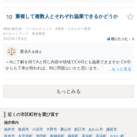
10
重複して複数人とそれぞれ協業できるかどうか
#契約書作成・リーガルチェック
#環境・エネルギー業界
#スタートアップ・新規事業
2022年7月4日
役にたった
1
匿名A
弁護士
＞Aに了解を得てAと同じ内容や領域でCやDとも協業できますか CやD
からも了承が得れれば、特に問題ないかと思います。
もっとみる
近くの市区町村を選び直す
福井県内
福井市
敦賀市
小浜市
大野市
勝山市
鯖江市
あわら市
越前市
坂井市
永平寺町
池田町
南越前町
越前町
美浜町
高浜町
おおい町