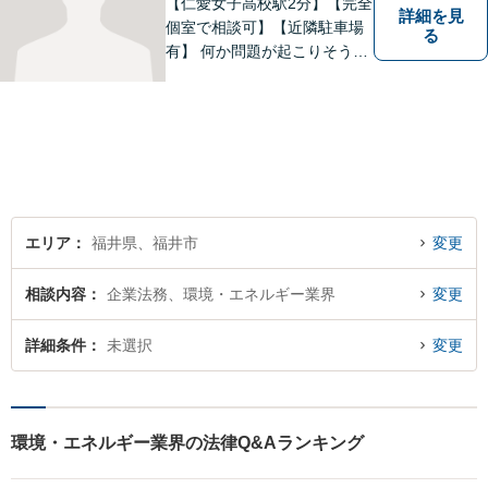
す。
【仁愛女子高校駅2分】【完全
詳細を見
個室で相談可】【近隣駐車場
る
有】 何か問題が起こりそうと
感じた時、何か問題を抱えて
しまった時、「これは法律に
関係してくるのかな？」と疑
問に思ったときには、迷わず
すぐにご相談ください。一緒
に解決の方法を考えましょ
う。
エリア
福井県、福井市
変更
相談内容
企業法務、環境・エネルギー業界
変更
詳細条件
未選択
変更
環境・エネルギー業界の法律Q&Aランキング