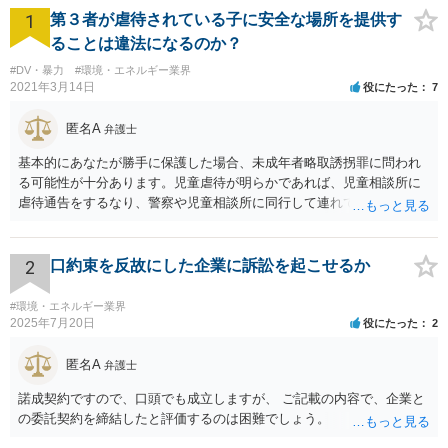
1
第３者が虐待されている子に安全な場所を提供す
ることは違法になるのか？
#DV・暴力
#環境・エネルギー業界
2021年3月14日
役にたった
7
匿名A
弁護士
基本的にあなたが勝手に保護した場合、未成年者略取誘拐罪に問われ
る可能性が十分あります。児童虐待が明らかであれば、児童相談所に
虐待通告をするなり、警察や児童相談所に同行して連れていくなり、
公的機関が主導する形での解決が望まれます。 ご本人が警察や児童相
談所の関与を望んでいないケースでは難しい判断にはなるとは思いま
すが、少なくともあなたが保護者の承諾を得ずに勝手に保護すること
2
口約束を反故にした企業に訴訟を起こせるか
は避けた方が良いかと存じます。警察は親からの虐待があると分かっ
た場合であっても、必ずしもあなたに味方するわけではないかと存じ
#環境・エネルギー業界
ます。児童相談所に通告すべきであったと窘められる程度であればよ
2025年7月20日
役にたった
2
いですが、交際されているということであればたとえばわいせつ目的
で自らの支配下に置きたかったのではないかと疑われる可能性さえあ
匿名A
弁護士
ります。
諾成契約ですので、口頭でも成立しますが、 ご記載の内容で、企業と
の委託契約を締結したと評価するのは困難でしょう。