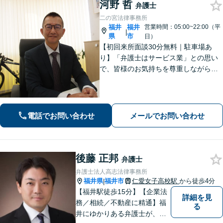
河野 哲
弁護士
二の宮法律事務所
福井
福井
営業時間：05:00~22:00（平
|
県
市
日）
【初回来所面談30分無料｜駐車場あ
り】「弁護士はサービス業」との思い
で、皆様のお気持ちを尊重しながら解
決を目指しております。皆様からの感
謝のお声が何よりの励みです。お困り
事はお早めにご相談ください【弁護士
直通電話｜事前予約で夜間・休日可】
電話でお問い合わせ
メールでお問い合わせ
【完全個室】
後藤 正邦
弁護士
弁護士法人高志法律事務所
福井県
福井市
仁愛女子高校駅
から徒歩4分
|
【福井駅徒歩15分】【企業法
詳細を見
務／相続／不動産に精通】福
る
井にゆかりある弁護士が、皆