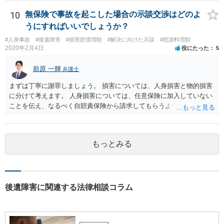
せんが、受診したならば提出すべきです。
10
無保険で事故を起こした場合の示談交渉はどのよ
うにすればいいでしょうか？
#人身事故
#後遺障害
#損害賠償増額
#解決に向けた示談
#慰謝料増額
2020年2月4日
役にたった
5
前原 一輝
弁護士
まずは丁寧に謝罪しましょう。 損害については、人身損害と物的損害
に分けて考えます。 人身損害については、任意保険に加入していない
ことを伝え、なるべく自賠責保険から請求してもらうようお願いして
ください。 また、治療については、健康保険を使ってもらうようにお
願いしてください。 物的損害については、請求の根拠を精査する必要
があり、写真や見積書を送ってもらい、請求金額が正当化をちゃんと
もっとみる
チェックする必要があります。 相談者様の資力がどれだけあるのかは
分かりませんが、資力に応じた対応をして行くほかありません。 訴訟
にならないようにするには、被害者の納得するような金額を提示する
しかありません。ご相談者様の誠意が伝わっているかや、 被害者のキ
ャラクターの問題もあるので、どうすればよいのかという正解はあり
後遺障害に関連する法律相談コラム
ません。どのように対応しても、訴訟に持っていく人もいます。 一人
で交渉をすることは相当大変だと思うので、弁護士に面談のうえ、場
合によっては交渉を任せた方がいいかもしれません。