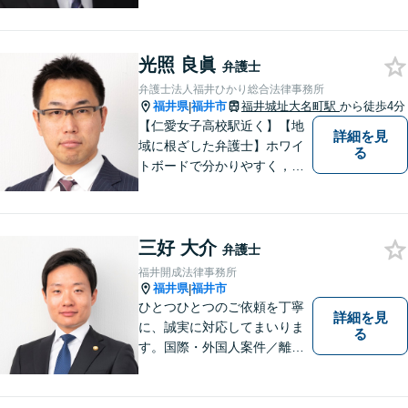
様の抱える問題に誠心誠意取
り組みます。公正な社会を目
指します。ぜひお気軽にご相
光照 良眞
談ください。【著書多数】
弁護士
弁護士法人福井ひかり総合法律事務所
福井県
福井市
福井城址大名町駅
から徒歩4分
|
【仁愛女子高校駅近く】【地
詳細を見
域に根ざした弁護士】ホワイ
る
トボードで分かりやすく，納
得と安心をご提供します。企
業法務／労働問題／交通事故
／相続問題／離婚問題など、
三好 大介
幅広く対応可能。【明確な料
弁護士
金体系】法律トラブルでお悩
福井開成法律事務所
むの方は、お気軽にご相談く
福井県
福井市
|
ださい。
ひとつひとつのご依頼を丁寧
詳細を見
に、誠実に対応してまいりま
る
す。国際・外国人案件／離
婚・男女問題／インターネッ
ト関連問題／企業法務・顧問
弁護士／借金／相続／交通事