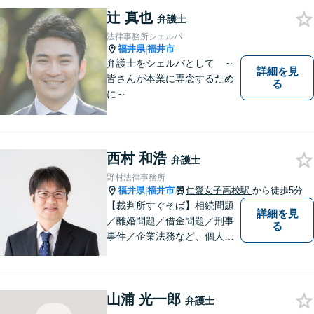
故／刑事弁護・犯罪被害者な
辻 真也
弁護士
ど、幅広く対応可能。お気軽
法律事務所シェルパ
にご相談ください。
福井県
福井市
|
弁護士をシェルパとして ～
詳細を見
皆さんが本業に専念するため
る
に～
西村 和浩
弁護士
野村法律事務所
福井県
福井市
仁愛女子高校駅
から徒歩5分
|
【裁判所すぐそば】相続問題
詳細を見
／離婚問題／借金問題／刑事
る
事件／企業法務など、個人・
法人問わず幅広く対応可。一
つ一つの事件に丁寧に対応す
ることを心がけております。
山浦 光一郎
お気軽にご相談ください。
弁護士
【法テラス利用可】【完全個