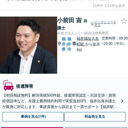
11件中 1-11件を表示
小前田 宙
弁
インタビューを
見る
護士
弁護士法人ふくい総合法律事務所
福井城址大名
営業時間：09:30
福
福
~20:00（平日）
井
井
町駅
から徒歩
|
県
市
4分
後遺障害
【初回相談無料】解決実績500件超。後遺障害認定・示談交渉・損害
賠償請求など。弁護士費用特約利用で実質負担0円。福井出身弁護士
が親身に対応します。事故直後から訴訟まで一貫サポート【福井駅7
分】【無料相談会実施】【完全個室で対応】
事例を見る(7件)
料金表を見る