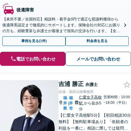
後遺障害
【来所不要／全国対応】相談料・着手金0円で適正な慰謝料獲得から
後遺障害認定まで徹底的にサポートします。保険会社の対応にお困り
の方も、経験豊富な弁護士が最後まで強気の交渉を行います。【全国
13拠点】お気軽にご相談ください。
事例を見る(1件)
料金表を見る
電話でお問い合わせ
メールでお問い合わせ
吉浦 勝正
弁護士
吉浦・前田法律事務所
仁愛女子高校
営業時間：10:00
福
福
~18:00（平日）
井
井
駅
から徒歩5
|
県
市
分
【仁愛女子高校駅5分】【初回相談30分
無料】【無料駐車場あり】「依頼者の
利益を一番に」相談に際しては疑問に