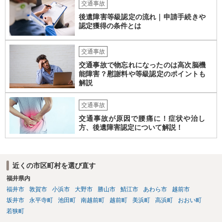
交通事故
後遺障害等級認定の流れ｜申請手続きや
認定獲得の条件とは
交通事故
交通事故で物忘れになったのは高次脳機
能障害？慰謝料や等級認定のポイントも
解説
交通事故
交通事故が原因で腰痛に！症状や治し
方、後遺障害認定について解説！
近くの市区町村を選び直す
福井県内
福井市
敦賀市
小浜市
大野市
勝山市
鯖江市
あわら市
越前市
坂井市
永平寺町
池田町
南越前町
越前町
美浜町
高浜町
おおい町
若狭町