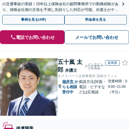
の交通事故の実績！10年以上保険会社の顧問事務所での勤務経験があ
り、保険会社側の主張を予測し先回りした対応が可能。弁護士がチー
ムとなり示談交渉、休業損害、後遺障害等に対応。
事例を見る(4件)
料金表を見る
電話でお問い合わせ
メールでお問い合わせ
五十嵐 太
群馬県
インタビュ
ーを見る
郎
弁護士
ネクスパート法律事務所 高崎オフィス
営業時間：0
福井市
か
面談方法(対面・
らも相談
電話・ビデオな
9:00~21:00
受付中
ど)は応相談
（平日）
後遺障害