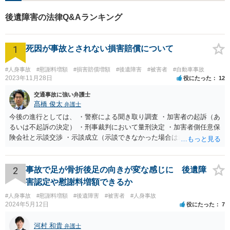
謝料が明らかに低額でした。 当事務所で算定をし直し、裁判基準による請求
を行いました。 ◆結果 後遺障害の認定も適切に得られ、その上で保険会社と
後遺障害の法律Q&Aランキング
の交渉を経て、裁判に至ることなく、傷害慰謝料、逸失利益及び後遺症慰謝
料全ての増額を認めてもらうことができました。賠償金額合計685万円（既払
額の控除後の金額）を獲得することができ、もともとの賠償額から、大幅な
1
増額ができたため、相談者の方には喜んでいただけました。
死因が事故とされない損害賠償について
#人身事故
#慰謝料増額
#損害賠償増額
#後遺障害
#被害者
#自動車事故
2023年11月28日
役にたった
12
交通事故に強い弁護士
髙橋 俊太
弁護士
今後の進行としては、 ・警察による聞き取り調査 ・加害者の起訴（あ
るいは不起訴の決定） ・刑事裁判において量刑決定 ・加害者側任意保
険会社と示談交渉 ・示談成立（示談できなかった場合は裁判） となり
ます。なお、警察では、お母様の生前のご様子やご遺族の被害感情、
加害者に対する処罰感情など尋ねられるはずですので、率直にお答え
になるとよいと思います。
2
事故で足が骨折後足の向きが変な感じに 後遺障
害認定や慰謝料増額できるか
#人身事故
#慰謝料増額
#後遺障害
#被害者
#人身事故
2024年5月12日
役にたった
7
河村 和貴
弁護士