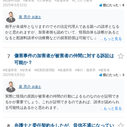
#慰謝料増額
#被害者
#人身事故
#後遺障害
#むち打ち被害
2025年3月22日
役にたった
8
泉 亮介
弁護士
相手が未成年となりますのでその法定代理人である親への請求となる
かと思われますが、加害者側も認めていて、怪我自体も診断があると
なると慰謝料請求や治療費などの損害賠償は可能でしょう。 整骨院へ
の通院は医師からの指示がない場合は治療に必要な通院と評価されな
い場合が多いです。 また、保険会社から提案される金額は低めに出さ
れることも多いため、その交渉のために弁護士を入れるということも
7
傷害事件の加害者が被害者の仲間に対する訴訟は
考えられるかと思われます。
可能か？
#後遺障害
#加害者
#損害賠償増額
#後遺障害
#暴行・傷害罪
#被害者
2025年3月5日
役にたった
3
泉 亮介
弁護士
実際に怪我の原因が被害者の仲間の行動によるものなのかが証明でき
るかが重要でしょう。これが証明できるのであれば、請求が認められ
る可能性はあるかと思われます。
8
弁護士と委任契約をしたが、音信不通になってい