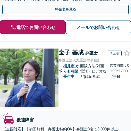
の重症事故まで、事故の規模に関わらず対応いたします
料金表を見る
電話でお問い合わせ
メールでお問い合わせ
金子 基成
弁護士
埼玉県
弁護士法人九重法律事務所
営業時間：0
福井市
か
面談方法(対面・
らも相談
電話・ビデオな
9:00~17:00
受付中
ど)は応相談
（平日）
後遺障害
【全国対応】【初回無料｜弁護士特約OK】弁護士3名で3,000件以上