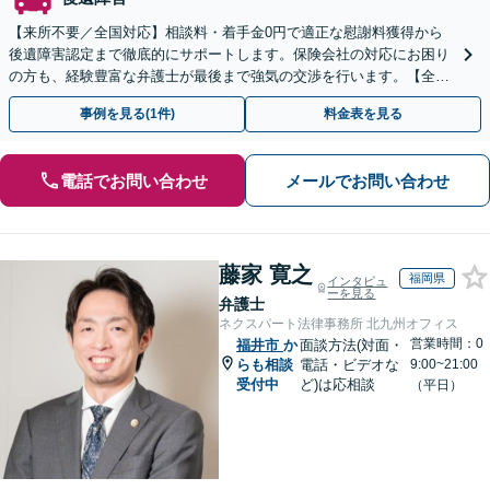
【来所不要／全国対応】相談料・着手金0円で適正な慰謝料獲得から
後遺障害認定まで徹底的にサポートします。保険会社の対応にお困り
の方も、経験豊富な弁護士が最後まで強気の交渉を行います。【全国
13拠点】お気軽にご相談ください。
事例を見る(1件)
料金表を見る
電話でお問い合わせ
メールでお問い合わせ
藤家 寛之
福岡県
インタビュ
ーを見る
弁護士
ネクスパート法律事務所 北九州オフィス
営業時間：0
福井市
か
面談方法(対面・
らも相談
電話・ビデオな
9:00~21:00
受付中
ど)は応相談
（平日）