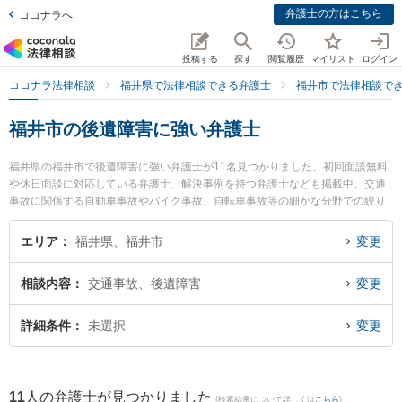
弁護士の方はこちら
ココナラへ
投稿する
探す
閲覧履歴
マイリスト
ログイン
ココナラ法律相談
福井県で法律相談できる弁護士
福井市で法律相談で
福井市の後遺障害に強い弁護士
福井県の福井市で後遺障害に強い弁護士が11名見つかりました。初回面談無料
や休日面談に対応している弁護士、解決事例を持つ弁護士なども掲載中。交通
事故に関係する自動車事故やバイク事故、自転車事故等の細かな分野での絞り
込み検索もでき便利です。特に弁護士法人ふくい総合法律事務所の小前田 宙弁
護士や吉浦・前田法律事務所の吉浦 勝正弁護士、勝見法律事務所の勝見 泰斗弁
エリア
福井県、福井市
変更
護士のプロフィール情報や弁護士費用、強みなどが注目されています。『福井
市で土日や夜間に発生した後遺障害のトラブルを今すぐに弁護士に相談した
相談内容
交通事故、後遺障害
変更
い』『後遺障害のトラブル解決の実績豊富な近くの弁護士を検索したい』『初
回相談無料で後遺障害を法律相談できる福井市内の弁護士に相談予約したい』
などでお困りの相談者さんにおすすめです。
詳細条件
未選択
変更
11
人の弁護士が見つかりました
(検索結果について詳しくは
こちら
)