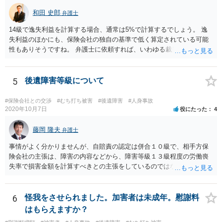
和田 史郎
弁護士
14級で逸失利益を計算する場合、通常は5%で計算するでしょう。 逸
失利益のほかにも、保険会社の独自の基準で低く算定されている可能
性もありそうですね。 弁護士に依頼すれば、いわゆる裁判基準程度の
増額が期待できると思います。
5
後遺障害等級について
#保険会社との交渉
#むち打ち被害
#後遺障害
#人身事故
2020年10月7日
役にたった
4
藤岡 隆夫
弁護士
事情がよく分かりませんが、自賠責の認定は併合１０級で、相手方保
険会社の主張は、障害の内容などから、障害等級１３級程度の労働喪
失率で損害金額を計算すべきとの主張をしているのではないでしょう
か。 こちらの弁護士の責任ではなく、相手保険会社の姿勢が原因です
ので、弁護士を交代しても状況は変わらないでしょう。今の弁護士と
十分に打ち合わせをすることが重要だと思います。
6
怪我をさせられました。加害者は未成年。慰謝料
はもらえますか？