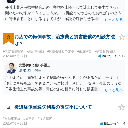
弁護士費用も損害額合計の一割増を上限として計上して要求できると
聞いたのですがそうでしょうか。 →訴訟までやるのであればそのよう
に請求することになるはずですが、示談で終わらせる場合には、そこ
は譲歩させられることが多いように思います。 LAC基準の弁護士さん
ならほとんど充足できるか多くが返ってくるイメージなので頼むのも
いいかなと思うのですが。 →LAC基準でもそうかもしれませんし、交
3
お店での転倒事故、治療費と損害賠償の相談方法
通事故事案ではより定額の費用としている法律事務所も多いように思
は？
います。費用面も含めて、弁護士さんを検討してみるとよいかもしれ
#損害賠償増額
#慰謝料増額
#保険会社との交渉
#後遺障害
#損害賠償増額
ませんね。 かなり具体的な話も多くなっているので、法律事務所に問
2023年6月17日
役にたった
12
い合わせてみるとよいと思います。
交通事故に強い弁護士
清水 卓
弁護士
このように、事案によって結論が分かれることがあるため、一度、弁
護士に直接相談してみることもご検討下さい。 なお、今回のような
日常生活上の事故の際、責任のある相手に対して損害賠償請求する際
の弁護士費用がご加入の保険から出る特約が付いている場合がありま
す（ご自宅の火災保険や自動車の任意保険等を確認してみて下さい。
加入したつもりがなくても、確認してみたら付いていたということが
4
後遺症傷害逸失利益の喪失率について
ありますので）。
#自動車事故
#被害者
#後遺障害
2025年8月27日
役にたった
4