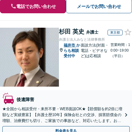
電話でお問い合わせ
メールでお問い合わせ
杉田 英史
弁護士
東京都
弁護士法人みなと法律事務所
営業時間：1
福井市
か
面談方法(対面・
らも相談
電話・ビデオな
0:00~19:00
受付中
ど)は応相談
（平日）
後遺障害
★全国から相談受付・来所不要・WEB面談OK★【賠償額を約2倍に増
額など実績豊富】【弁護士歴10年】保険会社との交渉、損害賠償金の
増額、治療費打ち切り、ご家族での事故など、対応いたします。お早
めにご相談ください【初回相談・着手金無料】
料金表を見る