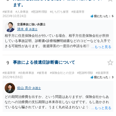
ます。
#被害者
#人身事故
#慰謝料増額
#むち打ち被害
#後遺障害
2023年10月24日
役にたった
5
交通事故に強い弁護士
清水 卓
弁護士
相手方に任意保険会社が付いている場合、相手方任意保険会社が所持
している事故証明、診断書•診療報酬明細書などのコピーなどを入手で
きる可能性があります。 後遺障害の一度目の申請を相手方任意保険会
社を通じて行なっている場合（事前認定）、後遺障害診断書や認定結
果と認定理由書も相手方任意保険会社から入手できる可能性がありま
す。 これらが難しくても、通院していた病院のカルテを取り付けるこ
9
事故による後遺症診断書について
と等で代替が可能な場合もあります。 事故からどの程度期間が経過し
ているがが定かではありませんが、昨年４月から既に１年半年程度経
#後遺障害
#自動車事故
#被害者
#保険会社との交渉
#慰謝料増額
#後遺障害
過しており、時効なども意識しながら対応をしておきたいところで
2022年6月6日
役にたった
3
す。 待っていても事態が打開しない可能性もあるため、依頼の対応が
可能な弁護士に個別に問い合わせ、上記の方法等を参考に進め方を相
佐山 亮介
弁護士
談してみるのが望ましいかもしれません。
どの期間治療費を出すか、という問題はありますが、保険会社からあ
なたへの治療費の支払期限は本来存在しないはずです。もし急かされ
ているなら騙されています。うまく丸め込まれないようご注意下さ
い。 診療内科の費用を払ってもらえるかどうかは絶対の保証はありま