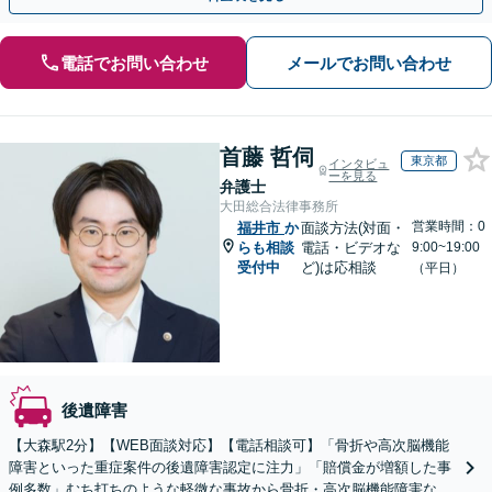
電話でお問い合わせ
メールでお問い合わせ
首藤 哲伺
東京都
インタビュ
ーを見る
弁護士
大田総合法律事務所
営業時間：0
福井市
か
面談方法(対面・
らも相談
電話・ビデオな
9:00~19:00
受付中
ど)は応相談
（平日）
後遺障害
【大森駅2分】【WEB面談対応】【電話相談可】「骨折や高次脳機能
障害といった重症案件の後遺障害認定に注力」「賠償金が増額した事
例多数」むち打ちのような軽微な事故から骨折・高次脳機能障害など