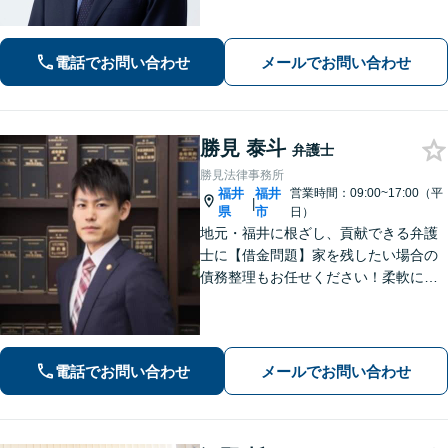
答えるだけでなく、プラスアルファで
何かを持ち帰っていただきたいと考え
ております。企業法務/債権回収/離婚問
電話でお問い合わせ
メールでお問い合わせ
題【当日・夜間・土日対応可（要相
談）】
勝見 泰斗
弁護士
勝見法律事務所
福井
福井
営業時間：09:00~17:00（平
|
県
市
日）
地元・福井に根ざし、貢献できる弁護
士に【借金問題】家を残したい場合の
債務整理もお任せください！柔軟に対
応可能です「企業法務：未払い残業代
や不当解雇・退職勧奨など、労働問題
の対応はお任せ！」不動産絡みの相
続・相続放棄ご相談ください
電話でお問い合わせ
メールでお問い合わせ