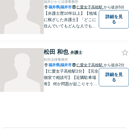
福井ひかり法律事務所
室】【夜間・休日面談可】
福井県
福井市
仁愛女子高校駅
から徒歩5分
|
【弁護士歴10年以上】【地域
詳細を見
に根ざした弁護士】「どこに
る
住んでいてもどんな人でも等
しく最高の法的なサービスが
受けられる社会を作りた
い。」が理念です。【英語／
松田 和也
中国語対応】大都市に負けな
弁護士
い質と幅の法的なサービスを
松田法律事務所
提供することを目指していま
福井県
福井市
仁愛女子高校駅
から徒歩2分
|
す。
【仁愛女子高校駅2分】【完全
詳細を見
個室で相談可】【近隣駐車場
る
有】 何か問題が起こりそうと
感じた時、何か問題を抱えて
しまった時、「これは法律に
関係してくるのかな？」と疑
問に思ったときには、迷わず
すぐにご相談ください。一緒
に解決の方法を考えましょ
う。