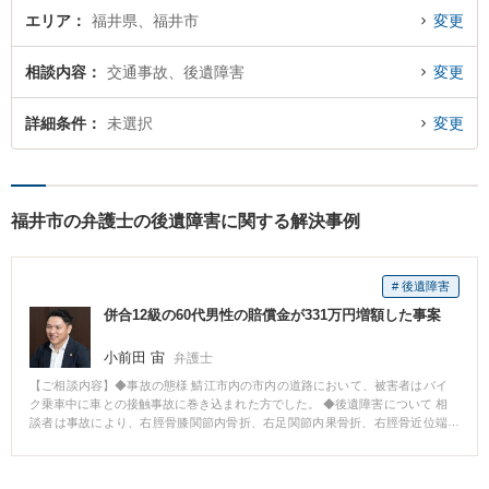
エリア
福井県、福井市
変更
相談内容
交通事故、後遺障害
変更
詳細条件
未選択
変更
福井市の弁護士の後遺障害に関する解決事例
# 後遺障害
併合12級の60代男性の賠償金が331万円増額した事案
小前田 宙
弁護士
【ご相談内容】◆事故の態様 鯖江市内の市内の道路において、被害者はバイ
ク乗車中に車との接触事故に巻き込まれた方でした。 ◆後遺障害について 相
談者は事故により、右脛骨膝関節内骨折、右足関節内果骨折、右脛骨近位端
粉砕骨折等と診断されていました。 後遺障害認定の結果、事前認定において
併合第12級の後遺障害が認定されていました。 ◆検討 保険会社からの示談提
案を確認したところ、傷害による傷害慰謝料、後遺症による逸失利益及び慰