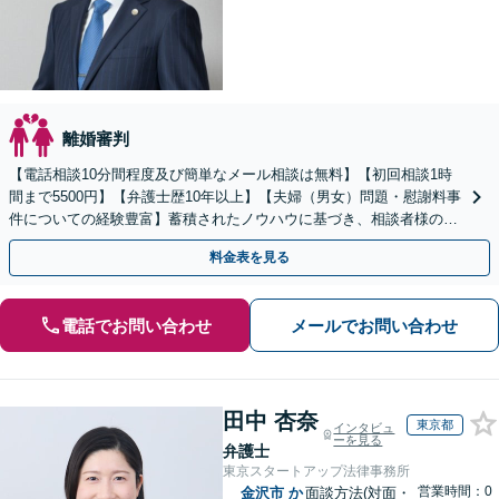
離婚審判
【電話相談10分間程度及び簡単なメール相談は無料】【初回相談1時
間まで5500円】【弁護士歴10年以上】【夫婦（男女）問題・慰謝料事
件についての経験豊富】蓄積されたノウハウに基づき、相談者様の要
望を最大限に実現します。
料金表を見る
電話でお問い合わせ
メールでお問い合わせ
田中 杏奈
東京都
インタビュ
ーを見る
弁護士
東京スタートアップ法律事務所
営業時間：0
金沢市
か
面談方法(対面・