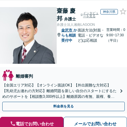
齋藤 慶
神奈川県
インタビュ
ーを見る
邦
弁護士
弁護士法人湘南LAGOON
営業時間：0
金沢市
か
面談方法(対面・
らも相談
電話・ビデオな
9:00~17:30
受付中
ど)は応相談
（平日）
離婚審判
【全国エリア対応】【オンライン面談OK】【外出困難な方対応】
【乳幼児お連れの方対応】離婚問題を新しい自分のスタートにするた
めのサポートを【相談数3,000件以上】離婚原因の有無、親権、養育
費、財産分与、慰謝料請求【夜間・休日相談可】
料金表を見る
電話でお問い合わせ
メールでお問い合わせ