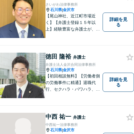
さいがわ法律事務所
石川県
金沢市
|
【尾山神社、近江町市場近
詳細を見
く】【弁護士登録１５年以
る
上】経験豊富な弁護士が、誠
実、丁寧に、フットワーク軽
く対応します
徳田 隆裕
弁護士
弁護士法人金沢合同法律事務所
石川県
金沢市
|
【初回相談無料】【労働者側
詳細を見
の労働事件に精通】退職代
る
行、セクハラ・パワハラ、労
災、未払い給与請求はお任せ
ください！【弁護士歴10年以
上】離婚問題、不動産トラブ
ルも対応可能【メール相談／
中西 祐一
弁護士
ビデオ面談可】【土曜日も対
中西祐一法律事務所
応】
石川県
金沢市
|