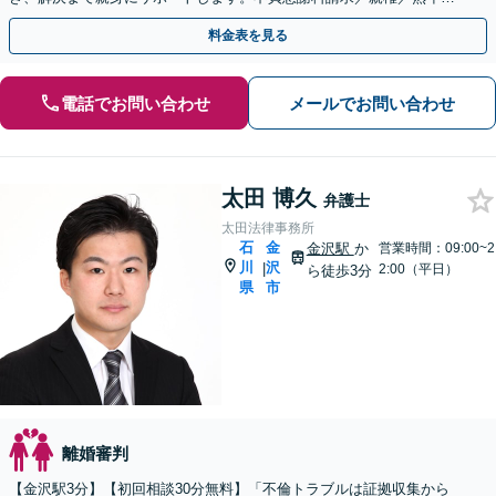
婚など多様なケースに精通【子連れ相談可】【完全個室】
料金表を見る
電話でお問い合わせ
メールでお問い合わせ
太田 博久
弁護士
太田法律事務所
石
金
金沢駅
か
営業時間：09:00~2
川
沢
|
2:00（平日）
ら徒歩3分
県
市
離婚審判
【金沢駅3分】【初回相談30分無料】「不倫トラブルは証拠収集から