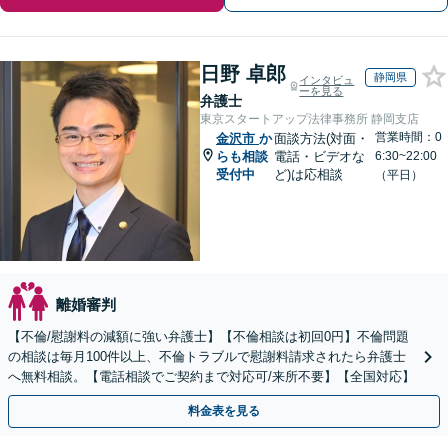
日野 卓郎
静岡県
インタビュ
ーを見る
弁護士
東京スタートアップ法律事務所 静岡支店
営業時間：0
金沢市
か
面談方法(対面・
らも相談
電話・ビデオな
6:30~22:00
受付中
ど)は応相談
（平日）
離婚審判
【不倫/慰謝料の減額に強い弁護士】【不倫相談は初回0円】不倫問題
の相談は毎月100件以上、不倫トラブルで慰謝料請求されたら弁護士
へ無料相談。【電話相談でご契約まで対応可/来所不要】【全国対応】
料金表を見る