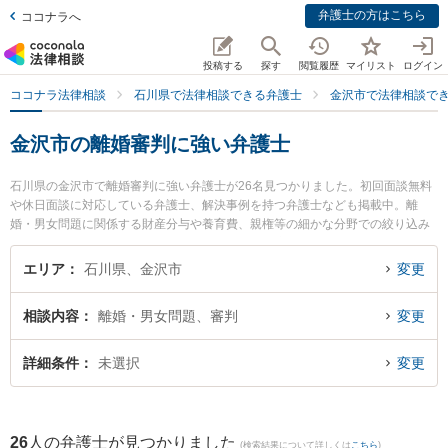
弁護士の方はこちら
ココナラへ
投稿する
探す
閲覧履歴
マイリスト
ログイン
ココナラ法律相談
石川県で法律相談できる弁護士
金沢市で法律相談で
金沢市の離婚審判に強い弁護士
石川県の金沢市で離婚審判に強い弁護士が26名見つかりました。初回面談無料
や休日面談に対応している弁護士、解決事例を持つ弁護士なども掲載中。離
婚・男女問題に関係する財産分与や養育費、親権等の細かな分野での絞り込み
検索もでき便利です。特に中澤法律事務所の中澤 彰孝弁護士やしばた未来法律
事務所の柴田 未来弁護士、金沢たけうち法律事務所の竹内 克昭弁護士のプロフ
エリア
石川県、金沢市
変更
ィール情報や弁護士費用、強みなどが注目されています。『金沢市で土日や夜
間に発生した離婚審判のトラブルを今すぐに弁護士に相談したい』『離婚審判
相談内容
離婚・男女問題、審判
変更
のトラブル解決の実績豊富な近くの弁護士を検索したい』『初回相談無料で離
婚審判を法律相談できる金沢市内の弁護士に相談予約したい』などでお困りの
相談者さんにおすすめです。
詳細条件
未選択
変更
26
人の弁護士が見つかりました
(検索結果について詳しくは
こちら
)