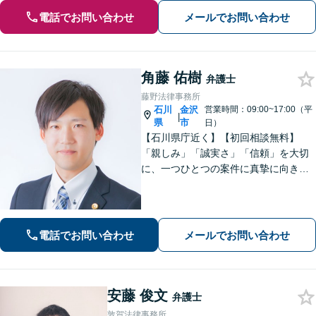
電話でお問い合わせ
メールでお問い合わせ
角藤 佑樹
弁護士
藤野法律事務所
石川
金沢
営業時間：09:00~17:00（平
|
県
市
日）
【石川県庁近く】【初回相談無料】
「親しみ」「誠実さ」「信頼」を大切
に、一つひとつの案件に真摯に向き合
っています。依頼者さまが抱える不安
に寄り添い、丁寧にお話を伺います。
解決の見通しや弁護士費用もわかりや
すく説明しますので、安心してご相談
電話でお問い合わせ
メールでお問い合わせ
ください。
安藤 俊文
弁護士
敦賀法律事務所