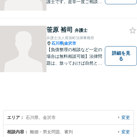
護士です。是非一度ご相談く
ださい。
笹原 裕司
弁護士
弁護士法人尾張町法律事務所
石川県
金沢市
|
【負債整理の相談など一定の
詳細を見
場合は無料相談可能】法律問
る
題は、放っておけば自然と解
消される、解決されるもので
はありません。 適切な対処を
行うことが、解決への近道と
なります。 お気軽にご相談く
ださい。
エリア
石川県、金沢市
変更
相談内容
離婚・男女問題、審判
変更