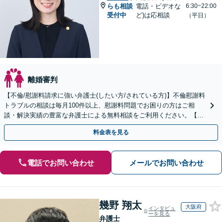
らも相談
電話・ビデオな
6:30~22:00
受付中
ど)は応相談
（平日）
離婚審判
【不倫/慰謝料請求に強い弁護士(したい方/されている方)】不倫慰謝料
トラブルの相談は毎月100件以上、慰謝料問題でお困りの方はご相
談・解決実績の豊富な弁護士による無料相談をご利用ください。【不
倫相談は初回0円】【全国対応】
料金表を見る
電話でお問い合わせ
メールでお問い合わせ
幾野 翔太
大阪府
インタビュ
ーを見る
弁護士