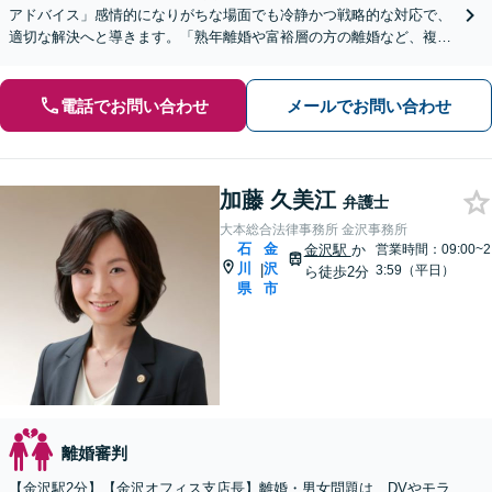
アドバイス」感情的になりがちな場面でも冷静かつ戦略的な対応で、
適切な解決へと導きます。「熟年離婚や富裕層の方の離婚など、複雑
な資産分与が絡むケースも多数対応」
電話でお問い合わせ
メールでお問い合わせ
加藤 久美江
弁護士
大本総合法律事務所 金沢事務所
石
金
金沢駅
か
営業時間：09:00~2
川
沢
|
3:59（平日）
ら徒歩2分
県
市
離婚審判
【金沢駅2分】【金沢オフィス支店長】離婚・男女問題は、DVやモラ