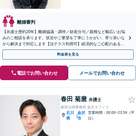
離婚審判
【弁護士歴約20年】離婚協議・調停／財産分与／親権など幅広いお悩
みのご相談を承ります。状況やご要望を丁寧にうかがい、寄り添いな
がら解決まで対応します【法テラス利用可】経済的なご心配のある方
も一度ご相談ください
料金表を見る
電話でお問い合わせ
メールでお問い合わせ
春田 菊麿
弁護士
春田法律事務所 金沢オフィス
石川
金沢
営業時間：00:00~23:59（平
|
県
市
日）