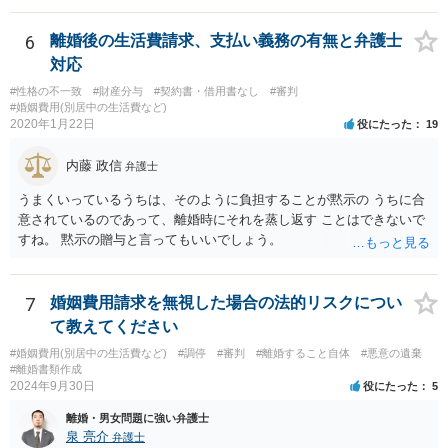
6
離婚後の生活費請求、支払い義務の有無と弁護士
対応
#性格の不一致
#財産分与
#契約書・借用書なし
#審判
#婚姻費用(別居中の生活費など)
2020年1月22日
役にたった
19
内藤 政信
弁護士
うまくいっているうちは、そのように負担することが黙示の うちに合
意されているのであって、離婚時にそれを蒸し返す ことはできないで
すね。 黙示の贈与と言ってもいいでしょう。
7
婚姻費用請求を無視した場合の法的リスクについ
て教えてください
#婚姻費用(別居中の生活費など)
#調停
#審判
#離婚すること自体
#悪意の遺棄
#離婚書類作成
2024年9月30日
役にたった
5
離婚・男女問題に強い弁護士
泉 亮介
弁護士