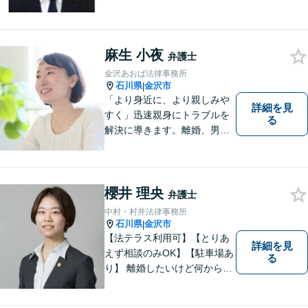
い。香林坊に事務所がありま
すので、お気軽にご相談くだ
さい（相談料：１時間５5００
円(税込））
麻生 小夜
弁護士
金沢あおば法律事務所
石川県
金沢市
|
「より身近に、より親しみや
詳細を見
すく」迅速親身にトラブルを
る
解決に導きます。離婚、男女
間トラブル、借金、相続等の
問題から事業の問題まで幅広
く取り組んでいます。お気軽
にご相談ください。
櫻井 理央
弁護士
中村・村井法律事務所
石川県
金沢市
|
【法テラス利用可】【とりあ
詳細を見
えず相談のみOK】【駐車場あ
る
り】 離婚したいけど何から始
めていいか分からない方、借
金の悩みでつらい方、ぜひ一