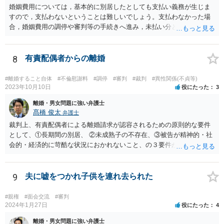
婚姻費用については，基本的に別居したとしても支払い義務が生じま
すので，支払わないということは難しいでしょう。支払わなかった場
合，婚姻費用の調停や審判等の手続きへ進み，未払い分として差押を
受けるリスクがあると言えます。
8
有責配偶者からの離婚
#離婚すること自体
#不倫慰謝料
#調停
#審判
#裁判
#異性関係(不貞等)
2023年10月10日
役にたった
3
離婚・男女問題に強い弁護士
髙橋 俊太
弁護士
裁判上、有責配偶者による離婚請求が認容されるための原則的な要件
として、①長期間の別居、 ②未成熟子の不存在、③被告が精神的・社
会的・経済的に苛酷な状況におかれないこと、の３要件が必要である
とされています。 お伺いしている事情からすると、貴方が未成熟子を
監護しており（②）、仮に離婚を認容すれば、専業主婦の貴方が経済
的に過酷な状況におかれる可能性がありますので（③）、現時点で
9
夫に嘘をつかれ子供を連れ去られた
は、夫側の離婚請求は裁判では認められにくい状況であると考えられ
ます。 一方で、期間が経過して子が成人した場合（②）、別居期間は
#親権
#面会交流
#審判
すでに１０年超となり、婚姻期間の３分の１程度とはいえ相当程度の
2024年1月27日
役にたった
4
長期別居となるので（①）、③の点がクリアされれば、夫側の離婚請
離婚・男女問題に強い弁護士