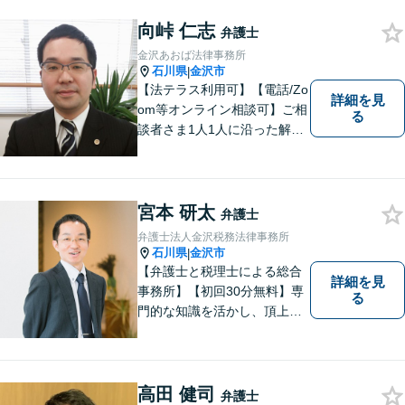
度ご相談ください。
向峠 仁志
弁護士
金沢あおば法律事務所
石川県
金沢市
|
【法テラス利用可】【電話/Zo
詳細を見
om等オンライン相談可】ご相
る
談者さま1人1人に沿った解決
案を一緒に探し解決へと導き
ます。「より身近に、より親
しみやすく」をモットーに気
軽に相談できる弁護士を目指
宮本 研太
弁護士
します。
弁護士法人金沢税務法律事務所
石川県
金沢市
|
【弁護士と税理士による総合
詳細を見
事務所】【初回30分無料】専
る
門的な知識を活かし、頂上＝
「目標とすべき適切な解決」
までしっかりガイド、サポー
トします。 事務所ホームペー
ジあります。
高田 健司
弁護士