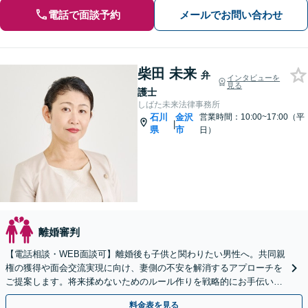
電話で面談予約
メールでお問い合わせ
柴田 未来
弁
インタビューを
見る
護士
しばた未来法律事務所
石川
金沢
営業時間：10:00~17:00（平
|
県
市
日）
離婚審判
【電話相談・WEB面談可】離婚後も子供と関わりたい男性へ。共同親
権の獲得や面会交流実現に向け、妻側の不安を解消するアプローチを
ご提案します。将来揉めないためのルール作りを戦略的にお手伝い
し、あなたを長期的に支えます。
料金表を見る