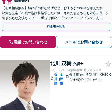
離婚審判
【初回相談無料】離婚後の住む場所など、お子さまの将来を考えた解
決策を提案「不貞の慰謝料請求したい側・された側どちらも対応」長
引きがちな交渉もスピード重視で解決！「バックアッププラン」あり
【完全個室】【子連れ相談可】【法テラス可】
料金表を見る
電話でお問い合わせ
メールでお問い合わせ
北川 茂樹
弁護士
ベリーベスト法律事務所 金沢オフィス
石
金
金沢駅
か
営業時間：09:30~2
川
沢
|
1:00（平日）
ら徒歩9分
県
市