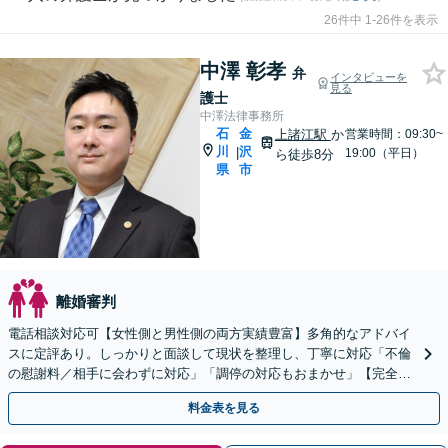
26件中 1-26件を表示
中澤 彰孝
弁
インタビューを
見る
護士
中澤法律事務所
石
金
上諸江駅
か
営業時間：09:30~
川
沢
|
19:00（平日）
ら徒歩8分
県
市
離婚審判
電話相談対応可【女性側と男性側の両方実績豊富】多角的なアドバイ
スに定評あり。しっかりと面談して現状を整理し、丁寧に対応「不倫
の慰謝料／相手に会わずに対応」「調停の対応もおまかせ」【完全個
室】【休日・夜間相談可】上諸江駅8分
料金表を見る