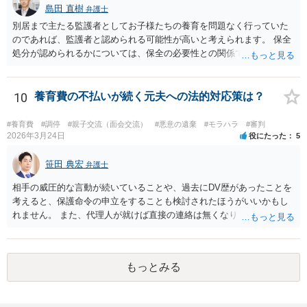
求が認容される余地はあります（専門的には、③は被告側から反論し
島田 直樹
弁護士
なければならないことです）。別居期間何年であれば要件①が常に充
別居まで主たる監護者としてお子様たちの養育を問題なく行っていた
たされるといった定式はなく、事案に応じて総合的に判断されるとこ
のであれば、監護者と認められる可能性が高いと考えられます。 保全
ろです。
処分が認められるかについては、保全の必要性との関係でなんともい
えませんが、その場合、審判を早めにしてくれることが多いと思いま
す。 精神的なご負担も大きいと思いますが、担当の弁護士とよく相談
しながら手続を進めてください。
10
養育費の不払いが続く元夫への法的対応策は？
#養育費
#調停
#親子交流（面会交流）
#悪意の遺棄
#モラハラ
#審判
2026年3月24日
役にたった
5
笹田 典宏
弁護士
相手の威圧的な言動が続いていることや、過去にDV歴があったことを
考えると、保護命令の申立をすることも検討されたほうがいいかもし
れません。 また、代理人が就けば直接の連絡は無くなりますので、ご
相談者の方も代理人を立てるのも一手です。 面会交流含め、元夫との
やりとりが相当ご心労になっていると見受けられますので、一度弁護
士や行政の相談窓口にご相談されることをお勧め致します。
もっとみる