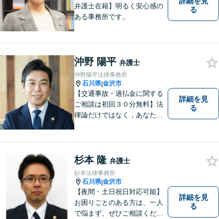
詳細を見
弁護士在籍】明るく安心感の
る
ある事務所です。
沖野 陽平
弁護士
沖野陽平法律事務所
石川県
金沢市
|
【交通事故・過払金に関する
詳細を見
ご相談は初回３０分無料】法
る
律論だけではなく，あなたの
お気持ちを踏まえて最善の解
決へ導きます
杉本 隆
弁護士
杉本法律事務所
石川県
金沢市
|
【夜間・土日祝日対応可能】
詳細を見
お困りごとのある方は、一人
る
で悩まず、ぜひご相談くださ