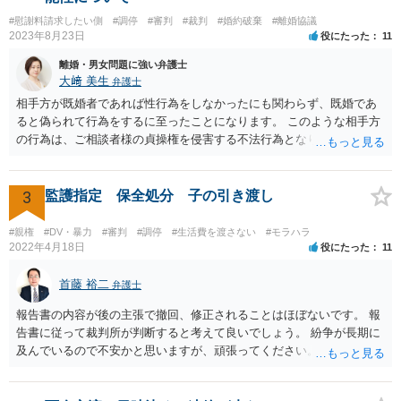
#慰謝料請求したい側
#調停
#審判
#裁判
#婚約破棄
#離婚協議
2023年8月23日
役にたった
11
離婚・男女問題に強い弁護士
大﨑 美生
弁護士
相手方が既婚者であれば性行為をしなかったにも関わらず、既婚であ
ると偽られて行為をするに至ったことになります。 このような相手方
の行為は、ご相談者様の貞操権を侵害する不法行為となりますので、
相手方に慰謝料請求が可能です。 （ご相談内容からは明らかではあり
ませんが、上記は性行為があったことを前提としています） 弁護士に
依頼されると、相手方の住民票を取得することができます。 請求する
3
監護指定 保全処分 子の引き渡し
慰謝料の額含め、一度弁護士にご相談されると良いと思います。
#親権
#DV・暴力
#審判
#調停
#生活費を渡さない
#モラハラ
2022年4月18日
役にたった
11
首藤 裕二
弁護士
報告書の内容が後の主張で撤回、修正されることはほぼないです。 報
告書に従って裁判所が判断すると考えて良いでしょう。 紛争が長期に
及んでいるので不安かと思いますが、頑張ってください。