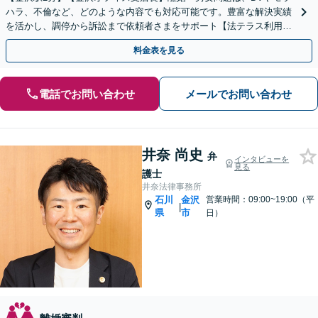
ハラ、不倫など、どのような内容でも対応可能です。豊富な解決実績
を活かし、調停から訴訟まで依頼者さまをサポート【法テラス利用
可】【初回30分無料】費用もご相談ください
料金表を見る
電話でお問い合わせ
メールでお問い合わせ
井奈 尚史
弁
インタビューを
見る
護士
井奈法律事務所
石川
金沢
営業時間：09:00~19:00（平
|
県
市
日）