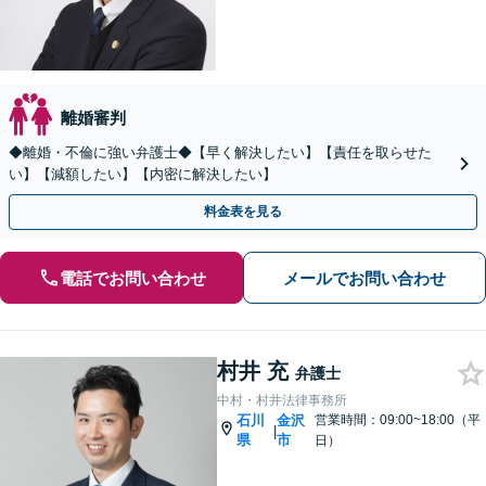
離婚審判
◆離婚・不倫に強い弁護士◆【早く解決したい】【責任を取らせた
い】【減額したい】【内密に解決したい】
料金表を見る
電話でお問い合わせ
メールでお問い合わせ
村井 充
弁護士
中村・村井法律事務所
石川
金沢
営業時間：09:00~18:00（平
|
県
市
日）