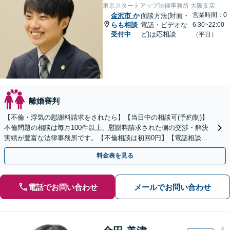
東京スタートアップ法律事務所 大阪支店
営業時間：0
金沢市
か
面談方法(対面・
らも相談
電話・ビデオな
6:30~22:00
受付中
ど)は応相談
（平日）
離婚審判
【不倫・浮気の慰謝料請求をされたら】【当日中の相談可(予約制)】
不倫問題の相談は毎月100件以上、慰謝料請求された側の交渉・解決
実績が豊富な法律事務所です。【不倫相談は初回0円】【電話相談で
ご契約まで対応可/来所不要】
料金表を見る
電話でお問い合わせ
メールでお問い合わせ