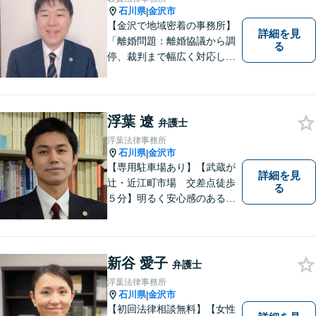
石川県
金沢市
|
【金沢で地域密着の事務所】
詳細を見
「離婚問題：離婚協議から調
る
停、裁判まで幅広く対応し、
豊富な実績を活かして最適な
解決策をご提案いたします」
「交通事故：24時間受付可／
弁護士が介入することで賠償
浮葉 遼
弁護士
金の大幅な増額が実現できる
浮葉法律事務所
ケースあり」【休日・夜間相
石川県
金沢市
|
談可】
【専用駐車場あり】【武蔵が
詳細を見
辻・近江町市場 交差点徒歩
る
５分】明るく安心感のある事
務所です。
新谷 愛子
弁護士
浮葉法律事務所
石川県
金沢市
|
【初回法律相談無料】【女性