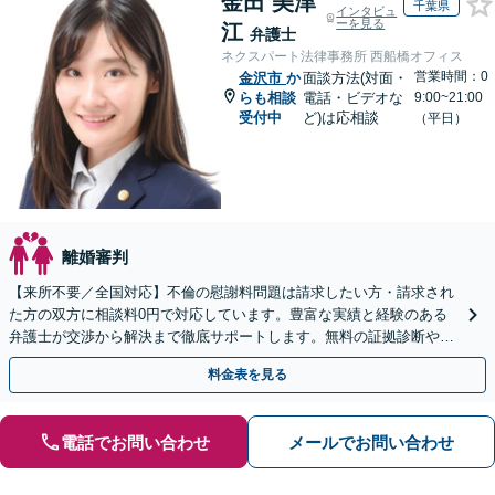
金田 美津
千葉県
インタビュ
ーを見る
江
弁護士
ネクスパート法律事務所 西船橋オフィス
営業時間：0
金沢市
か
面談方法(対面・
らも相談
電話・ビデオな
9:00~21:00
受付中
ど)は応相談
（平日）
離婚審判
【来所不要／全国対応】不倫の慰謝料問題は請求したい方・請求され
た方の双方に相談料0円で対応しています。豊富な実績と経験のある
弁護士が交渉から解決まで徹底サポートします。無料の証拠診断や着
手金の返還保証もありますので安心してご相談ください。
料金表を見る
電話でお問い合わせ
メールでお問い合わせ