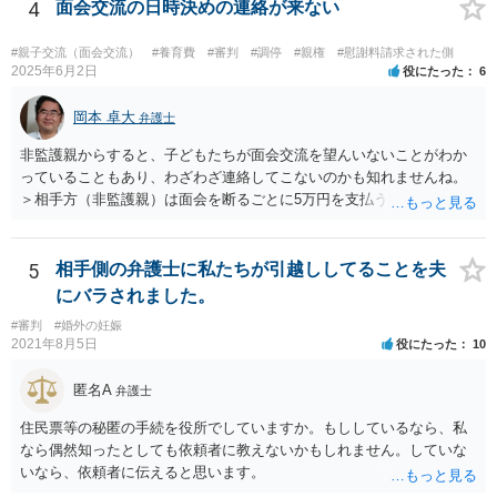
4
面会交流の日時決めの連絡が来ない
#親子交流（面会交流）
#養育費
#審判
#調停
#親権
#慰謝料請求された側
2025年6月2日
役にたった
6
岡本 卓大
弁護士
非監護親からすると、子どもたちが面会交流を望んいないことがわか
っていることもあり、わざわざ連絡してこないのかも知れませんね。
＞相手方（非監護親）は面会を断るごとに5万円を支払うことを取決め
るよう要求してきたり、調停中もかなり揉めました。 というのも、本
当に何が何でも面会交流したい（子どもたちと会いたい）と言うより
は、あなたに対する嫌がらせだった可能性もあるように思います（そ
5
相手側の弁護士に私たちが引越ししてることを夫
ういう男はDV・虐待系の男には珍しくありません。）。 面会交流とは
にバラされました。
親の権利ではなく、『子どものため』のものです。 子どもたちの年齢
#審判
#婚外の妊娠
（自分の気持ちを言える年齢）を考えても、無理に面会交流をする必
2021年8月5日
役にたった
10
要もありません。 相手から面会交流を行うことについての申し出があ
ったときに対応すれば十分だと思います。 仮に相手から、面会交流さ
匿名A
弁護士
せなかった（連絡をしてこなかった）と慰謝料請求してきたとして
も、そのような請求は、まず認められません。 ご心配であれば、審判
住民票等の秘匿の手続を役所でしていますか。もししているなら、私
書を持参して、お近くの弁護士に法律相談してみてください。
なら偶然知ったとしても依頼者に教えないかもしれません。していな
いなら、依頼者に伝えると思います。