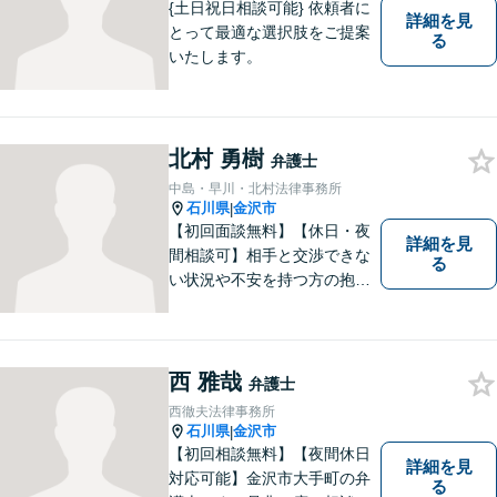
{土日祝日相談可能} 依頼者に
詳細を見
とって最適な選択肢をご提案
る
いたします。
北村 勇樹
弁護士
中島・早川・北村法律事務所
石川県
金沢市
|
【初回面談無料】【休日・夜
詳細を見
間相談可】相手と交渉できな
る
い状況や不安を持つ方の抱え
る問題を解決するため、法律
を活かし、依頼者様を守りま
す。悩んでいる人は、一度弁
護士に話を聞いてもらうこと
西 雅哉
弁護士
でトラブル解決のきっかけを
西徹夫法律事務所
つかむことができるかもしれ
石川県
金沢市
|
ません。
【初回相談無料】【夜間休日
詳細を見
対応可能】金沢市大手町の弁
る