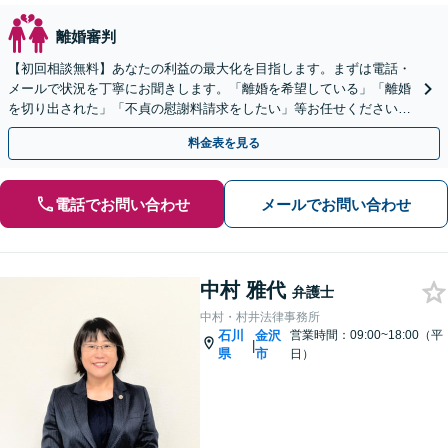
離婚審判
【初回相談無料】あなたの利益の最大化を目指します。まずは電話・
メールで状況を丁寧にお聞きします。「離婚を希望している」「離婚
を切り出された」「不貞の慰謝料請求をしたい」等お任せください。
【リーズナブルな料金設定】
料金表を見る
電話でお問い合わせ
メールでお問い合わせ
中村 雅代
弁護士
中村・村井法律事務所
石川
金沢
営業時間：09:00~18:00（平
|
県
市
日）