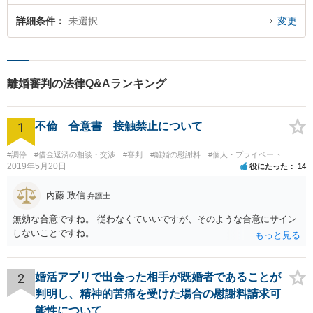
詳細条件
未選択
変更
離婚審判の法律Q&Aランキング
1
不倫 合意書 接触禁止について
#調停
#借金返済の相談・交渉
#審判
#離婚の慰謝料
#個人・プライベート
2019年5月20日
役にたった
14
内藤 政信
弁護士
無効な合意ですね。 従わなくていいですが、そのような合意にサイン
しないことですね。
2
婚活アプリで出会った相手が既婚者であることが
判明し、精神的苦痛を受けた場合の慰謝料請求可
能性について