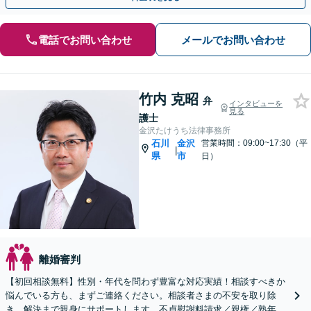
電話でお問い合わせ
メールでお問い合わせ
竹内 克昭
弁
インタビューを
見る
護士
金沢たけうち法律事務所
石川
金沢
営業時間：09:00~17:30（平
|
県
市
日）
離婚審判
【初回相談無料】性別・年代を問わず豊富な対応実績！相談すべきか
悩んでいる方も、まずご連絡ください。相談者さまの不安を取り除
き、解決まで親身にサポートします。不貞慰謝料請求／親権／熟年離