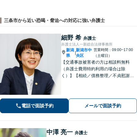
三条市から近い恐喝・脅迫への対応に強い弁護士
細野 希
弁護士
弁護士法人一新総合法律事務所
新潟
新潟市中
営業時間：09:00~17:00
|
県
央区
（土曜日）
【交通事故被害者の方は相談料無料
（弁護士費用特約利用の場合は除
く）】【相続／債務整理／不貞慰謝料
請求／労災は初回相談無料！】【労
働・雇用／労働災害は事故直後からサ
ポート！】あなたのお話を丁寧に聞
き、気持ちに寄り添いながら法的サポ
電話で面談予約
メールで面談予約
ートをいたします。
中澤 亮一
弁護士