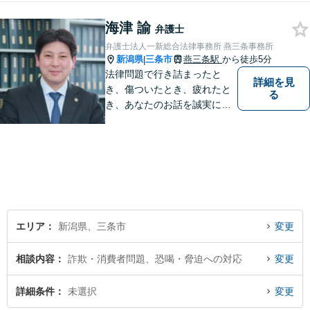
海津 諭
弁護士
弁護士法人一新総合法律事務所 燕三条事務所
新潟県
三条市
燕三条駅
から徒歩5分
|
法律問題で行き詰まったと
詳細を見
き、傷ついたとき、疲れたと
る
き、あなたのお話を誠実にお
聞きします【相続・債務整
理・不貞慰謝料は相談料初回
無料】【土曜相談可】
エリア
新潟県、三条市
変更
相談内容
詐欺・消費者問題、恐喝・脅迫への対応
変更
詳細条件
未選択
変更