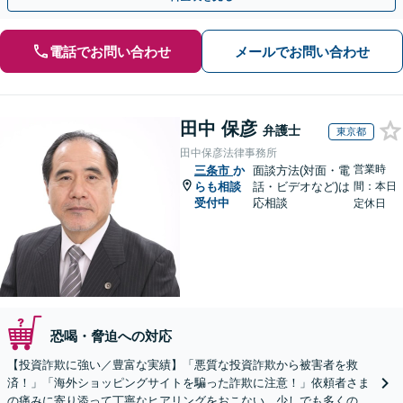
電話でお問い合わせ
メールでお問い合わせ
田中 保彦
弁護士
東京都
田中保彦法律事務所
営業時
三条市
か
面談方法(対面・電
らも相談
話・ビデオなど)は
間：本日
受付中
応相談
定休日
恐喝・脅迫への対応
【投資詐欺に強い／豊富な実績】「悪質な投資詐欺から被害者を救
済！」「海外ショッピングサイトを騙った詐欺に注意！」依頼者さま
の痛みに寄り添って丁寧なヒアリングをおこない、少しでも多くの返