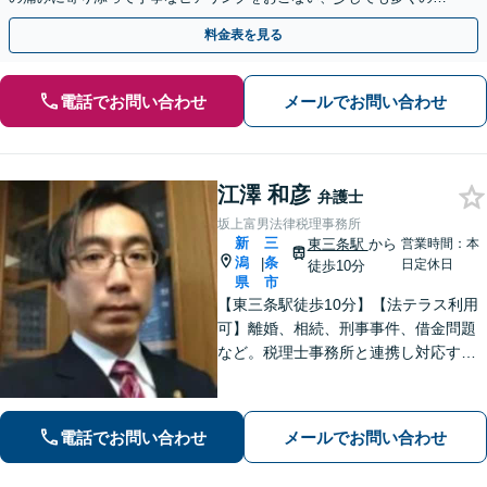
金が得られるよう尽力します！
料金表を見る
電話でお問い合わせ
メールでお問い合わせ
江澤 和彦
弁護士
坂上富男法律税理事務所
新
三
東三条駅
から
営業時間：本
潟
条
|
日定休日
徒歩10分
県
市
【東三条駅徒歩10分】【法テラス利用
可】離婚、相続、刑事事件、借金問題
など。税理士事務所と連携し対応する
ことも可能です。ご依頼者さまのお悩
みが解決できるよう尽力いたします。
まずはお気軽にご相談ください【休
電話でお問い合わせ
メールでお問い合わせ
日・夜間相談可】