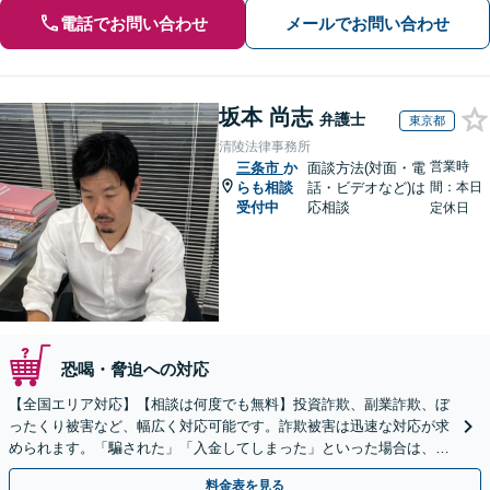
電話でお問い合わせ
メールでお問い合わせ
坂本 尚志
弁護士
東京都
清陵法律事務所
営業時
三条市
か
面談方法(対面・電
らも相談
話・ビデオなど)は
間：本日
受付中
応相談
定休日
恐喝・脅迫への対応
【全国エリア対応】【相談は何度でも無料】投資詐欺、副業詐欺、ぼ
ったくり被害など、幅広く対応可能です。詐欺被害は迅速な対応が求
められます。「騙された」「入金してしまった」といった場合は、お
早めにご相談ください。【電話・メール・WEB相談可】
料金表を見る