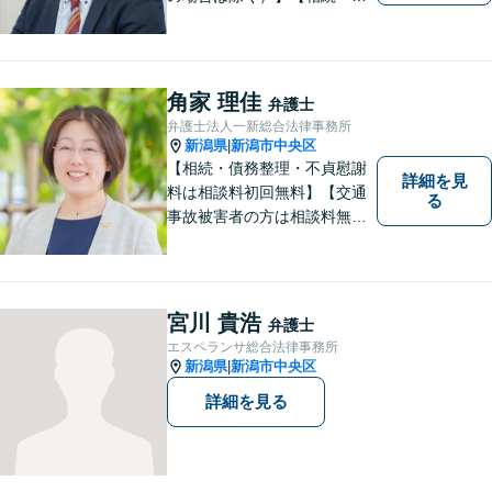
務整理・労災・不貞慰謝料は
相談料初回無料】【土曜相談
可】あなたのパートナーとし
てお力になります
角家 理佳
弁護士
弁護士法人一新総合法律事務所
新潟県
新潟市中央区
|
【相続・債務整理・不貞慰謝
詳細を見
料は相談料初回無料】【交通
る
事故被害者の方は相談料無料
（弁護士費用特約利用の場合
は除く）】【土曜相談可】
「しんなら強い」弁護士にな
るため日々研鑽を積んでいま
宮川 貴浩
弁護士
す
エスペランサ総合法律事務所
新潟県
新潟市中央区
|
詳細を見る