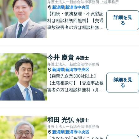
弁護士法人一新総合法律事務所 上越事務所
新潟県
新潟市中央区
|
【相続・債務整理・不貞慰謝
詳細を見
料は相談料初回無料】【交通
る
事故被害者の方は相談料無料
（弁護士費用特約利用の場合
は除く）】気軽に相談してい
ただける弁護士になりたいと
思っています。
今井 慶貴
弁護士
弁護士法人一新総合法律事務所
新潟県
新潟市中央区
|
【顧問先企業300社以上】
詳細を見
【土曜相談可】【交通事故被
る
害者の方は相談料無料（弁護
士費用特約利用の場合は除
く）】【相続・債務整理・労
災・不貞慰謝料は相談料初回
無料】
和田 光弘
弁護士
弁護士法人一新総合法律事務所
新潟県
新潟市中央区
|
「あなたの話を聞くことから