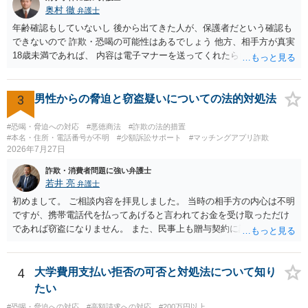
奥村 徹
弁護士
年齢確認もしていないし 後から出てきた人が、保護者だという確認も
できないので 詐欺・恐喝の可能性はあるでしょう 他方、相手方が真実
18歳未満であれば、 内容は電子マナーを送ってくれたら自慰行為など
の動画を要望通りに撮って送るよと言ったやりとりでした。 自分は動
画の尺は10分ほど、服を着たままで胸を触って欲しい、などの要望を
して、要求された金額(1000円程度)の電子マネーを送信してしまいま
3
男性からの脅迫と窃盗疑いについての法的対処法
した。 そこから、撮影するまで暇なので顔の雰囲気の写真を交換して
欲しい、住んでいる都道府県と区を教えてと言われたので教えたりと
#恐喝・脅迫への対応
#悪徳商法
#詐欺の法的措置
言ったやり取りをしていました。 というやりとりは、青少年条例違反
#本名・住所・電話番号が不明
#少額訴訟サポート
#マッチングアプリ詐欺
2026年7月27日
（わいせつ行為）の疑いがあります。18歳未満と知らなくても処罰可
能です。
詐欺・消費者問題に強い弁護士
若井 亮
弁護士
初めまして。 ご相談内容を拝見しました。 当時の相手方の内心は不明
ですが、携帯電話代を払ってあげると言われてお金を受け取っただけ
であれば窃盗になりません。 また、民事上も贈与契約に該当すると思
われるところ、返済の義務はありません。 これ以上のやり取りをせ
ず、可能であればブロックをするようにしてください。 ご不安であれ
ば、最寄りの警察署に相談をしても良いかもしれません。 以上、ご参
4
大学費用支払い拒否の可否と対処法について知り
考になれば幸いです。
たい
#恐喝・脅迫への対応
#高額請求への対応
#200万円以上