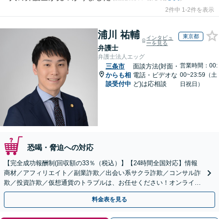
2件中 1-2件を表示
浦川 祐輔
東京都
インタビュ
ーを見る
弁護士
弁護士法人エッグ
営業時間：00:
三条市
面談方法(対面・
からも相
電話・ビデオな
00~23:59（土
談受付中
ど)は応相談
日祝日）
恐喝・脅迫への対応
【完全成功報酬制(回収額の33％（税込）】【24時間全国対応】情報
商材／アフィリエイト／副業詐欺／出会い系サクラ詐欺／コンサル詐
欺／投資詐欺／仮想通貨のトラブルは、お任せください！オンライン
のみで解決も可能！
料金表を見る