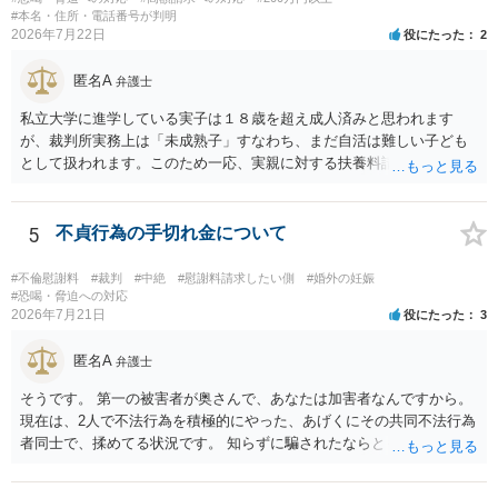
#本名・住所・電話番号が判明
2026年7月22日
役にたった
2
匿名A
弁護士
私立大学に進学している実子は１８歳を超え成人済みと思われます
が、裁判所実務上は「未成熟子」すなわち、まだ自活は難しい子ども
として扱われます。このため一応、実親に対する扶養料請求として法
律的には成り立つ可能性があります。 ただし、実子と同居する元配偶
者宛に養育費を支払っており、当該養育費は実子の進学費用の趣旨も
一部含まれています。また、私立大学進学について貴殿が了解したわ
5
不貞行為の手切れ金について
けではないという事情も存在します。 こうした場合には、支払を拒ん
だとしても学費の請求が裁判所によって強制される可能性は低いとい
#不倫慰謝料
#裁判
#中絶
#慰謝料請求したい側
#婚外の妊娠
えます。 以上整理したとおり、貴殿の事情を説明し支払えないと実子
#恐喝・脅迫への対応
2026年7月21日
役にたった
3
に伝えるのが良い対処法と思います。
匿名A
弁護士
そうです。 第一の被害者が奥さんで、あなたは加害者なんですから。
現在は、2人で不法行為を積極的にやった、あげくにその共同不法行為
者同士で、揉めてる状況です。 知らずに騙されたならともか
く・・・。 それでも経緯を考えれば多少は、その男よりは同情できる
というだけですから。