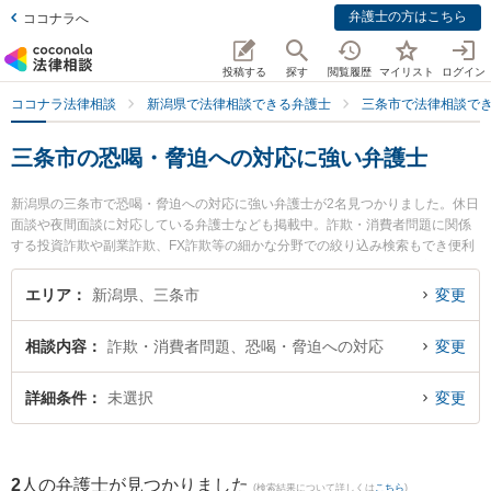
弁護士の方はこちら
ココナラへ
投稿する
探す
閲覧履歴
マイリスト
ログイン
ココナラ法律相談
新潟県で法律相談できる弁護士
三条市で法律相談で
三条市の恐喝・脅迫への対応に強い弁護士
新潟県の三条市で恐喝・脅迫への対応に強い弁護士が2名見つかりました。休日
面談や夜間面談に対応している弁護士なども掲載中。詐欺・消費者問題に関係
する投資詐欺や副業詐欺、FX詐欺等の細かな分野での絞り込み検索もでき便利
です。特に坂上富男法律税理事務所の江澤 和彦弁護士や弁護士法人一新総合法
律事務所 燕三条事務所の海津 諭弁護士のプロフィール情報や弁護士費用、強み
エリア
新潟県、三条市
変更
などが注目されています。『三条市で土日や夜間に発生した恐喝・脅迫への対
応のトラブルを今すぐに弁護士に相談したい』『恐喝・脅迫への対応のトラブ
相談内容
詐欺・消費者問題、恐喝・脅迫への対応
変更
ル解決の実績豊富な近くの弁護士を検索したい』『初回相談無料で恐喝・脅迫
への対応を法律相談できる三条市内の弁護士に相談予約したい』などでお困り
の相談者さんにおすすめです。
詳細条件
未選択
変更
2
人の弁護士が見つかりました
(検索結果について詳しくは
こちら
)