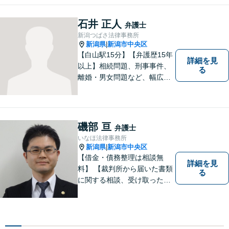
石井 正人
弁護士
新潟つばさ法律事務所
新潟県
新潟市中央区
|
【白山駅15分】【弁護歴15年
詳細を見
以上】相続問題、刑事事件、
る
離婚・男女問題など、幅広い
分野で実績多数！メリット・
デメリットをしっかりご説明
し、納得していただける解決
を目指します。まずはお気軽
磯部 亘
弁護士
にご相談を！【著書多数！】
いなほ法律事務所
新潟県
新潟市中央区
|
【借金・債務整理は相談無
詳細を見
料】 【裁判所から届いた書類
る
に関する相談、受け取った督
促書・請求書・内容証明郵便
に関する相談は初回無料】
【提携駐車場有】 スピーディ
ーな対応を心がけておりま