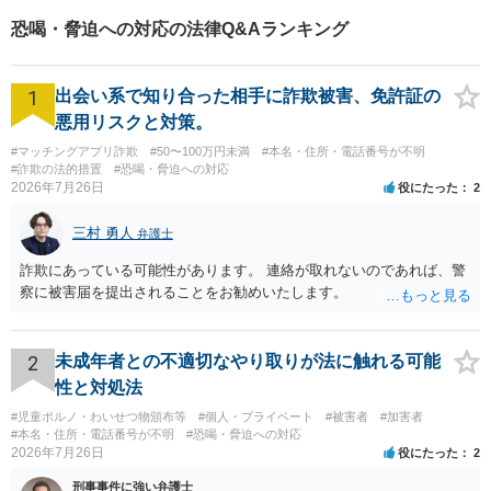
す。相談先をお探しの方もお
恐喝・脅迫への対応の法律Q&Aランキング
気軽にご相談ください。
1
出会い系で知り合った相手に詐欺被害、免許証の
悪用リスクと対策。
#マッチングアプリ詐欺
#50〜100万円未満
#本名・住所・電話番号が不明
#詐欺の法的措置
#恐喝・脅迫への対応
2026年7月26日
役にたった
2
三村 勇人
弁護士
詐欺にあっている可能性があります。 連絡が取れないのであれば、警
察に被害届を提出されることをお勧めいたします。
2
未成年者との不適切なやり取りが法に触れる可能
性と対処法
#児童ポルノ・わいせつ物頒布等
#個人・プライベート
#被害者
#加害者
#本名・住所・電話番号が不明
#恐喝・脅迫への対応
2026年7月26日
役にたった
2
刑事事件に強い弁護士