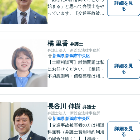
詳細を見
始まる」と思って弁護士をや
る
っています。【交通事故被害
者の方は相談料無料（弁護士
費用特約利用の場合は除
く）】【相続・債務整理・労
災・不貞慰謝料は相談料初回
橘 里香
弁護士
無料】【顧問先企業300社以
弁護士法人一新総合法律事務所
上】
新潟県
新潟市中央区
|
【土曜相談可】離婚問題は私
詳細を見
にお任せください。【相続・
る
不貞慰謝料・債務整理は相談
料初回無料】【交通事故被害
者の方は相談料無料（弁護士
費用特約利用の場合は除
く）】
長谷川 伸樹
弁護士
弁護士法人一新総合法律事務所
新潟県
新潟市中央区
|
【交通事故被害者の方は相談
詳細を見
料無料（弁護士費用特約利用
る
の場合は除く）】【相続・債