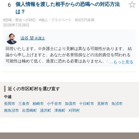
6
個人情報を渡した相手からの恐喝への対応方法
は？
#恐喝・脅迫への対応
#個人・プライベート
#10万円未満
2026年7月28日
澁谷 望
弁護士
回答いたします。※弁護士により見解は異なる可能性があります。 結
論から申し上げますと、あなたが名誉毀損などの法的責任を問われる
可能性は極めて低く、過度に恐れる必要はありません。相手の行為こ
そが恐喝や脅迫にあたる悪質な手口です。相手がブロックしてきたの
は警察の介入を恐れて逃げた可能性が高いと考えられます。 今後の具
体的な対応は以下の通りです。 ・相手の要求は無視する（1対1のやり
取りで「詐欺か」と聞いただけで名誉毀損は成立しません） ・マイナ
近くの市区町村を選び直す
ンバー総合フリーダイヤルへ連絡し、カードの一時停止と再発行手続
中越
きを行う ・万が一に備え、会社には「個人情報を悪用されたトラブル
長岡市
三条市
柏崎市
小千谷市
加茂市
十日町市
見附市
魚沼市
に巻き込まれた」と事前伝えておく すでに警察へ相談済みとのことで
すので、今後別のアカウントから連絡が来ても一切応じず、警察へ追
南魚沼市
出雲崎町
湯沢町
津南町
刈羽村
加の報告を行ってください。