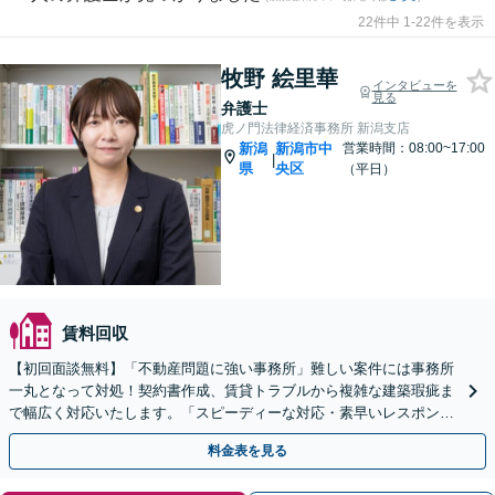
22件中 1-22件を表示
牧野 絵里華
インタビューを
見る
弁護士
虎ノ門法律経済事務所 新潟支店
新潟
新潟市中
営業時間：08:00~17:00
|
県
央区
（平日）
賃料回収
【初回面談無料】「不動産問題に強い事務所」難しい案件には事務所
一丸となって対処！契約書作成、賃貸トラブルから複雑な建築瑕疵ま
で幅広く対応いたします。「スピーディーな対応・素早いレスポン
ス」【WEB面談対応】
料金表を見る