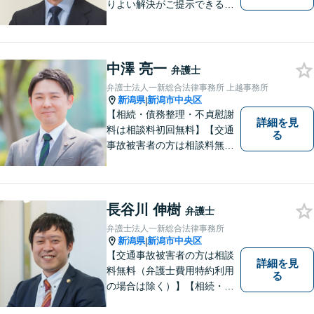
りよい解決がご提示できるよ
う、全力でサポートさせてい
ただきます。お困りの方は、
お気軽にご相談ください。
中澤 亮一
弁護士
弁護士法人一新総合法律事務所 上越事務所
新潟県
新潟市中央区
|
【相続・債務整理・不貞慰謝
詳細を見
料は相談料初回無料】【交通
る
事故被害者の方は相談料無料
（弁護士費用特約利用の場合
は除く）】気軽に相談してい
ただける弁護士になりたいと
思っています。
長谷川 伸樹
弁護士
弁護士法人一新総合法律事務所
新潟県
新潟市中央区
|
【交通事故被害者の方は相談
詳細を見
料無料（弁護士費用特約利用
る
の場合は除く）】【相続・債
務整理・労災・不貞慰謝料は