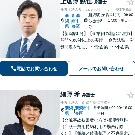
上遠野 鉄也
弁護士
弁護士法人リーガル・パートナー法律事務所
新潟駅
か
営業時間：09:00
新
新潟
~17:00（平日）
潟
市中
ら徒歩8
|
県
央区
分
【新潟駅8分】【企業側の相談に注力】
顧問先80社以上の実績 企業法務・労
働問題を軸に、 中堅企業・中小企業・
医療機関の経営を支える法的パートナ
ーです。解決から予防まで企業経営を
支える経営者の参謀としてサポートし
電話でお問い合わせ
メールでお問い合わせ
ます。 お気軽にご相談ください。
細野 希
弁護士
弁護士法人一新総合法律事務所
新潟
新潟市中
営業時間：09:00~18:00
|
県
央区
（平日）
【交通事故被害者の方は相談料無料
（弁護士費用特約利用の場合は除
く）】【相続／債務整理／不貞慰謝料