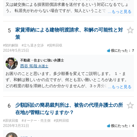
は不合理だからという考え方です。「契約条件にかかわらず」とはそ
又は鍵交換による損害賠償請求書を送付するという対応になるでしょ
ういう意味です。）、契約違反だから増額には応じないという理論で
う。 転居先がわからない場合ですが、知人ということで、連絡がつく
はなく、上記のとおり、「不相当」かどうかが判断できないから、と
のであれば、そちらに連絡をしてという形ですが、知人間ということ
いう理論になると思います。 そして、法律上、増額協議が整わない場
で、適切な対応が望めない場合は、債権回収を弁護士に依頼すること
合、増額を正当とする判決が確定するまでは相当な賃料（※現在の賃
をご検討ください。
5
家賃滞納による建物明渡請求、和解の可能性と対
料）を支払えば足りる、とされています。 もし、貸主が「現在の賃料
策
なら受け取らない」などと言った場合は、最寄りの法務局に現在の賃
#契約解除
#立ち退き交渉
#賃料回収
料を供託してください。賃料を支払わないと契約が解除される可能性
2024年5月15日
役にたった
7
がありますので、注意が必要です。
不動産・住まいに強い弁護士
西谷 拓哉
弁護士
お困りのことと思います。多少順番を変えてご説明します。 １・ま
ず、和解は難しいかの点ですが、何とも言い難いところがあります。
どの程度の額を滞納したのか分かりませんが、３ヶ月分以上滞納した
り、これまで繰り返し賃料滞納があったりすると、 信頼関係が破壊さ
れたと評価され、来月払えるからと言って、大家があなたとの賃貸借
契約が解約できることに変わりなくなってしまうからです。 そのよう
6
少額訴訟の簡易裁判所は、被告の代理弁護士の所
な場合、相手が、「もう出て行って欲しい」と考えていれば、引き続
在地が管轄になりますか？
き居住する前提での和解は難しい可能性があります。 ２・弁護士が事
#原状回復
#オーナー・売主側
#賃料回収
件の見通しをたてるにも、賃料滞納状況で見立てが変わりますし、そ
2026年3月31日
役にたった
4
もそも賃料滞納状況によってはご希望に沿える活動を保障できず、 依
頼を受けられないかもしれないです。依頼を受けるにしても厳しめの