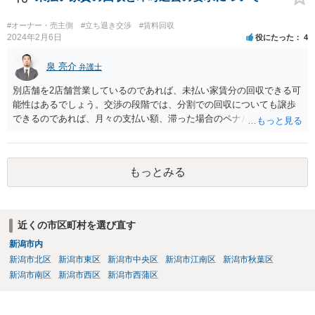
#オーナー・売主側
#立ち退き交渉
#賃料回収
2024年2月6日
役にたった
4
泉 亮介
弁護士
別店舗を2店舗営業しているのであれば、未払い家賃分の回収できる可
能性はあるでしょう。交渉の段階では、分割での回収についても譲歩
できるのであれば、月々の支払い額、滞った場合のペナルティ等を定
め合意書を交わしておくと良いでしょう。 まず内容証明と裁判外交渉
で行い、相手方の対応次第では訴訟を検討するという形の方が、交渉
で解決した場合弁護士費用も安くなるためで良いかと思われます。
もっとみる
近くの市区町村を選び直す
新潟市内
新潟市北区
新潟市東区
新潟市中央区
新潟市江南区
新潟市秋葉区
新潟市南区
新潟市西区
新潟市西蒲区