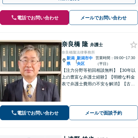
電話でお問い合わせ
メールでお問い合わせ
奈良橋 隆
弁護士
奈良橋隆法律事務所
新潟
新潟市中
営業時間：09:00~17:30
|
県
央区
（平日）
【注力分野等初回相談無料】【30年以
上の豊富な弁護士経験】【明瞭な料金
表で弁護士費用の不安を解消】【古町
地区・中央区役所徒歩２分】具体例に
基づき、簡潔に分かりやすくご説明い
たします。まずはご相談ください。
電話でお問い合わせ
メールで面談予約