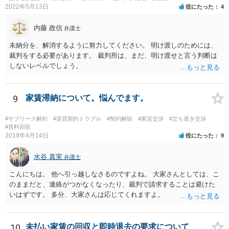
2022年5月13日
役にたった
4
内藤 政信
弁護士
未納分を、解消するように努力してください。 明け渡しのためには、
裁判をする必要があります。 裁判所は、まだ、明け渡せと言う判断は
しないレベルでしょう。
9
家賃滞納について。悩んでます。
#サブリース解約
#賃貸契約トラブル
#契約解除
#家賃交渉
#立ち退き交渉
#賃料回収
2019年4月14日
役にたった
9
水谷 真実
弁護士
こんにちは。 他へ引っ越しなさるのですよね。 大家さんとしては、こ
のままだと、連絡がつかなくなったり、裁判で請求することは避けた
いはずです。 多分、大家さんは応じてくれますよ。
10
未払い家賃の回収と即時退去の要求について