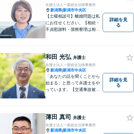
す。相談先をお探しの方もお
弁護士法人一新総合法律事務所
気軽にご相談ください。
新潟県
新潟市中央区
|
【土曜相談可】離婚問題は私
詳細を見
にお任せください。【相続・
る
不貞慰謝料・債務整理は相談
料初回無料】【交通事故被害
者の方は相談料無料（弁護士
費用特約利用の場合は除
く）】
和田 光弘
弁護士
弁護士法人一新総合法律事務所
新潟県
新潟市中央区
|
「あなたの話を聞くことから
詳細を見
始まる」と思って弁護士をや
る
っています。【交通事故被害
者の方は相談料無料（弁護士
費用特約利用の場合は除
く）】【相続・債務整理・労
災・不貞慰謝料は相談料初回
薄田 真司
弁護士
無料】【顧問先企業300社以
弁護士法人一新総合法律事務所
上】
新潟県
新潟市中央区
|