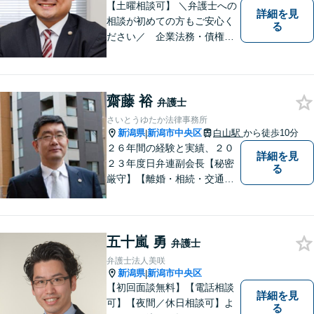
【土曜相談可】 ＼弁護士への
詳細を見
相談が初めての方もご安心く
る
ださい／ 企業法務・債権回
収・労働問題などに注力！お
話をじっくりと伺い、誠実に
対応します。【相続・債務整
理・不貞慰謝料は相談料初回
齋藤 裕
弁護士
無料】
さいとうゆたか法律事務所
新潟県
新潟市中央区
白山駅
から徒歩10分
|
２６年間の経験と実績、２０
詳細を見
２３年度日弁連副会長【秘密
る
厳守】【離婚・相続・交通事
故・労働事件は初回相談無
料】【土日相談可能】
五十嵐 勇
弁護士
弁護士法人美咲
新潟県
新潟市中央区
|
【初回面談無料】【電話相談
詳細を見
可】【夜間／休日相談可】よ
る