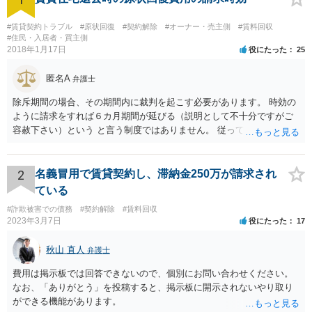
#賃貸契約トラブル
#原状回復
#契約解除
#オーナー・売主側
#賃料回収
#住民・入居者・買主側
2018年1月17日
役にたった
25
匿名A
弁護士
除斥期間の場合、その期間内に裁判を起こす必要があります。 時効の
ように請求をすれば６カ月期間が延びる（説明として不十分ですがご
容赦下さい）という と言う制度ではありません。 従って、理論上は１
年経過していますので、既に支払義務はありません。
2
名義冒用で賃貸契約し、滞納金250万が請求され
ている
#詐欺被害での債務
#契約解除
#賃料回収
2023年3月7日
役にたった
17
秋山 直人
弁護士
費用は掲示板では回答できないので、個別にお問い合わせください。
なお、「ありがとう」を投稿すると、掲示板に開示されないやり取り
ができる機能があります。