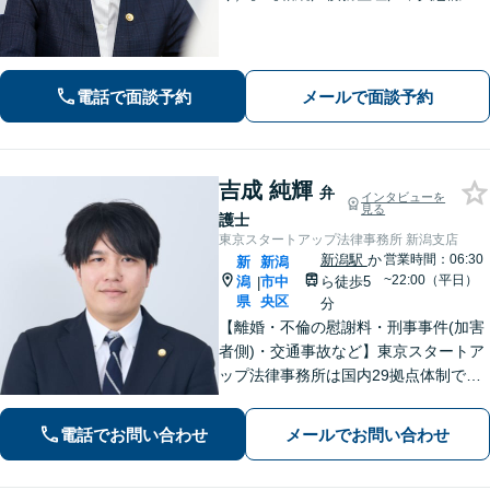
請求／労災は初回相談無料！】【労
働・雇用／労働災害は事故直後からサ
ポート！】あなたのお話を丁寧に聞
き、気持ちに寄り添いながら法的サポ
電話で面談予約
メールで面談予約
ートをいたします。
吉成 純輝
弁
インタビューを
見る
護士
東京スタートアップ法律事務所 新潟支店
新潟駅
か
営業時間：06:30
新
新潟
~22:00（平日）
潟
市中
ら徒歩5
|
県
央区
分
【離婚・不倫の慰謝料・刑事事件(加害
者側)・交通事故など】東京スタートア
ップ法律事務所は国内29拠点体制で全
国対応！【ご自宅からの電話相談にも
対応(法律相談は完全予約制)】各分野で
電話でお問い合わせ
メールでお問い合わせ
専門性の高い弁護士が寄り添い解決を
サポートします。