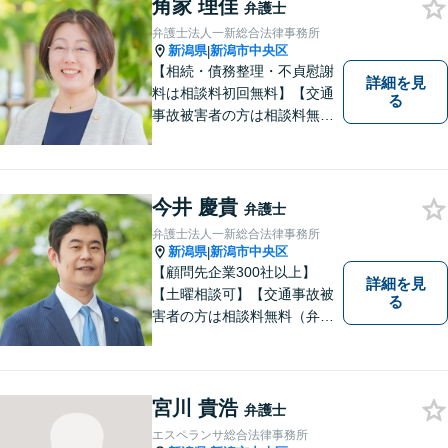
個人の方も法人の方も、お気
角家 理佳
弁護士
軽にご相談ください。
弁護士法人一新総合法律事務所
新潟県
新潟市中央区
|
【相続・債務整理・不貞慰謝
詳細を見
料は相談料初回無料】【交通
る
事故被害者の方は相談料無料
（弁護士費用特約利用の場合
は除く）】【土曜相談可】
「しんなら強い」弁護士にな
るため日々研鑽を積んでいま
今井 慶貴
弁護士
す
弁護士法人一新総合法律事務所
新潟県
新潟市中央区
|
【顧問先企業300社以上】
詳細を見
【土曜相談可】【交通事故被
る
害者の方は相談料無料（弁護
士費用特約利用の場合は除
く）】【相続・債務整理・労
災・不貞慰謝料は相談料初回
無料】
宮川 貴浩
弁護士
エスペランサ総合法律事務所