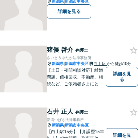
新潟県
新潟市中央区
|
詳細を見る
猪俣 啓介
弁護士
さいとうゆたか法律事務所
新潟県
新潟市中央区
白山駅
から徒歩10分
|
【土日・夜間相談対応】離婚
詳細を見
問題、債権回収、不動産、相
る
続など。ご依頼者さまにとっ
てのベストは何かを常に考え
て全力でサポートいたしま
す。難しい専門用語は使わ
石井 正人
ず、わかりやすくご説明しま
弁護士
す。お気軽にご相談ください
新潟つばさ法律事務所
【子連れ相談可】
新潟県
新潟市中央区
|
【白山駅15分】【弁護歴15年
詳細を見