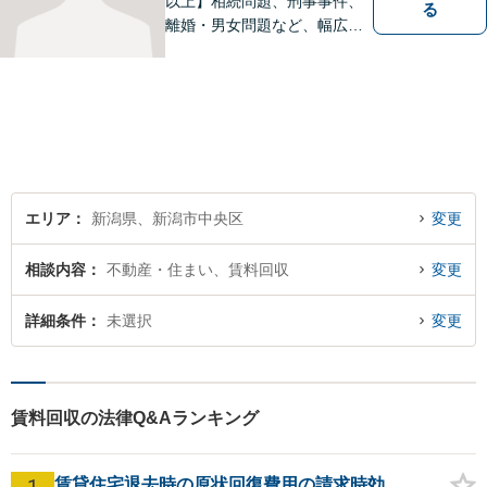
以上】相続問題、刑事事件、
る
離婚・男女問題など、幅広い
分野で実績多数！メリット・
デメリットをしっかりご説明
し、納得していただける解決
を目指します。まずはお気軽
にご相談を！【著書多数！】
エリア
新潟県、新潟市中央区
変更
相談内容
不動産・住まい、賃料回収
変更
詳細条件
未選択
変更
賃料回収の法律Q&Aランキング
1
賃貸住宅退去時の原状回復費用の請求時効