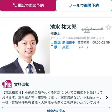
電話で面談予約
メールで面談予約
清水 祐太郎
インタビューを
見る
弁護士
グラディアトル法律事務所 新潟オフィス
新潟
新潟市中
営業時間：00:00~23:59
|
県
央区
（平日）
賃料回収
【電話相談可】不動産全般をめぐる問題についてご相談をお受けして
おります。立ち退き料・建物明け渡し・家賃滞納など、不動産オーナ
ー様・賃貸物件所有者様・大家様から多くご相談をいただいておりま
す。お気軽にお電話ください。
料金表を見る