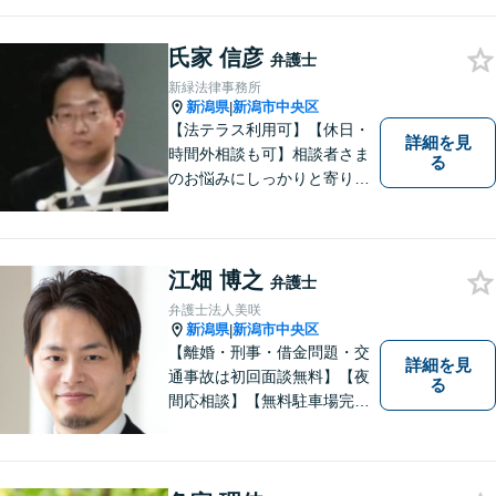
相談料初回無料】【土曜相談
可】あなたのパートナーとし
てお力になります
氏家 信彦
弁護士
新緑法律事務所
新潟県
新潟市中央区
|
【法テラス利用可】【休日・
詳細を見
時間外相談も可】相談者さま
る
のお悩みにしっかりと寄り添
い、ともに解決の方法を模索
してまいります。お悩みが法
律問題でない場合も、他士
業・行政窓口など適切な相談
江畑 博之
弁護士
先をご紹介しています。
弁護士法人美咲
新潟県
新潟市中央区
|
【離婚・刑事・借金問題・交
詳細を見
通事故は初回面談無料】【夜
る
間応相談】【無料駐車場完
備】明確かつリーズナブルな
料金をご提案。難しい法律用
語も丁寧に解説いたします。