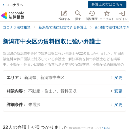
弁護士の方はこちら
ココナラへ
投稿する
探す
閲覧履歴
マイリスト
ログイン
ココナラ法律相談
新潟県で法律相談できる弁護士
新潟市で法律相談で
新潟市中央区の賃料回収に強い弁護士
新潟県の新潟市中央区で賃料回収に強い弁護士が22名見つかりました。初回面
談無料や休日面談に対応している弁護士、解決事例を持つ弁護士なども掲載
中。不動産・住まいに関係する立ち退き交渉や家賃交渉、不動産契約解除等の
細かな分野での絞り込み検索もでき便利です。特に虎ノ門法律経済事務所 新潟
支店の牧野 絵里華弁護士やグラディアトル法律事務所 新潟オフィスの清水 祐
エリア
新潟県、新潟市中央区
変更
太郎弁護士、奈良橋隆法律事務所の奈良橋 隆弁護士のプロフィール情報や弁護
士費用、強みなどが注目されています。『新潟市中央区で土日や夜間に発生し
相談内容
不動産・住まい、賃料回収
変更
た賃料回収のトラブルを今すぐに弁護士に相談したい』『賃料回収のトラブル
解決の実績豊富な近くの弁護士を検索したい』『初回相談無料で賃料回収を法
律相談できる新潟市中央区内の弁護士に相談予約したい』などでお困りの相談
詳細条件
未選択
変更
者さんにおすすめです。
22
人の弁護士が見つかりました
(検索結果について詳しくは
こちら
)