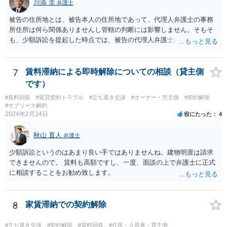
川添 圭
弁護士
リスクを踏まえた上でのものとなる可能性があります。 定型的な事件
依頼となるかもわからず、着手金額もなんともいえないと思います。
被告の住所地とは、被告本人の住所地であって、代理人弁護士の事務
複数事務所にあたり、着手金額を確認されるとよいと思います。 ３・
所住所は何ら関係ありませんし管轄の判断には影響しません。そもそ
弁護士が依頼を受ければ代わりに裁判所とのやりとりを行うことが可
も、少額訴訟を提起した時点では、被告の代理人弁護士には民事訴訟
能です。双方に弁護士がついていればウェブ会議で裁判を実施する場
法の訴訟代理人としての地位はまだないからです。
合もあるでしょう。 ただし、ご本人さんも同行してもらう必要が和解
協議の場合だとあると思います。
7
賃料滞納による即時解除についての相談（貸主側
です）
#賃料回収
#賃貸契約トラブル
#立ち退き交渉
#オーナー・売主側
#契約解除
#サブリース解約
2024年2月24日
役にたった
4
秋山 直人
弁護士
少額訴訟というのはあまり良い手ではありませんね。建物明渡は請求
できませんので。 賃料も高額ですし、一度、面談の上で弁護士に正式
に相談することをお勧め致します。
8
家賃滞納での契約解除
#立ち退き交渉
#契約解除
#賃料回収
#住民・入居者・買主側