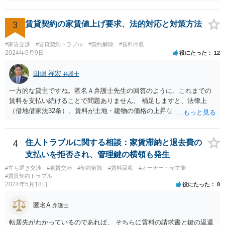
3
賃貸契約の家賃値上げ要求、法的対応と対策方法
#家賃交渉
#賃貸契約トラブル
#契約解除
#賃料回収
2024年9月9日
役にたった
12
田嶋 祥宏
弁護士
一方的な貸主ですね。匿名Ａ弁護士先生の回答のように、これまでの
賃料を支払い続けることで問題ありません。 補足しますと、法律上
（借地借家法32条）、賃料が土地・建物の価格の上昇などの経済事情
の変動や、近隣の同種建物の賃料と比較して「不相当となったとき」
は、「契約条件にかかわらず」、当事者は賃料の増減を請求できる、
とされています。 「不相当」かどうかは、貸主から、近隣相場の上昇
4
住人トラブルに関する相談：家賃滞納と退去費の
を示す同種賃貸物件の根拠資料などを提示してもらわないと判断でき
支払いを拒否され、管理鍵の横領も発生
ませんよね。ご相談者様のケースでは、こうした資料が示されていな
#立ち退き交渉
#家賃交渉
#契約解除
#賃料回収
#オーナー・売主側
いと思われることと、１０％が相当がどうかが分からないので、「不
#賃貸契約トラブル
相当」という判断ができないから賃料増額には応じないという主張が
2024年5月18日
役にたった
8
できます。 なお、賃貸借契約書には「家賃の変更は貸主・借主間の合
意の上で行う」という特約があるとのことですが、最高裁判例（S56.
匿名A
弁護士
4.20）では、このような特約があっても協議を経ない増額請求も有効
とされているため（本当に賃料が不相当であれば特約に拘束されるの
転居先がわかっているのであれば、 そちらに賃料の請求書と鍵の返還