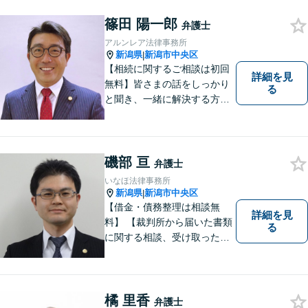
篠田 陽一郎
弁護士
アルンレア法律事務所
新潟県
新潟市中央区
|
【相続に関するご相談は初回
詳細を見
無料】皆さまの話をしっかり
る
と聞き、一緒に解決する方法
を探します。
磯部 亘
弁護士
いなほ法律事務所
新潟県
新潟市中央区
|
【借金・債務整理は相談無
詳細を見
料】 【裁判所から届いた書類
る
に関する相談、受け取った督
促書・請求書・内容証明郵便
に関する相談は初回無料】
【提携駐車場有】 スピーディ
ーな対応を心がけておりま
橘 里香
弁護士