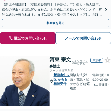
【新潟全域対応】【初回相談無料】【分割払い可】個人・法人対応。
借金の理由・原因は問いません。お早めにご相談いただくことで、有
利な結果を得られます。まずは督促・取り立てをストップし、弁護士
とともに最善の解決策を話し合いましょう。【駐車場有】
料金表を見る
電話でお問い合わせ
メールでお問い合わせ
河東 宗文
東京都
インタビュ
ーを見る
弁護士
アース法律事務所
新潟市中央
面談方法(対
営業時間：0
区
からも
面・電話・ビ
9:00~21:00
相談受付中
デオなど)は応
（土日祝日）
相談