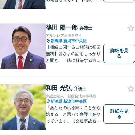
務整理・労災・不貞慰謝料は
相談料初回無料】【土曜相談
可】あなたのパートナーとし
てお力になります
篠田 陽一郎
弁護士
アルンレア法律事務所
新潟県
新潟市中央区
|
【相続に関するご相談は初回
詳細を見
無料】皆さまの話をしっかり
る
と聞き、一緒に解決する方法
を探します。
和田 光弘
弁護士
弁護士法人一新総合法律事務所
新潟県
新潟市中央区
|
「あなたの話を聞くことから
詳細を見
始まる」と思って弁護士をや
る
っています。【交通事故被害
者の方は相談料無料（弁護士
費用特約利用の場合は除