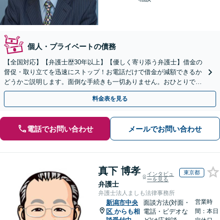
個人・プライベートの債務
【全国対応】【弁護士歴30年以上】【優しく寄り添う弁護士】借金の
督促・取り立てを迅速にストップ！お電話だけで借金が減額できるか
どうかご説明します。面倒な手続きも一切ありません。おひとりで悩
まず、お気軽にご相談ください。【電話相談可】
料金表を見る
電話でお問い合わせ
メールでお問い合わせ
真下 博孝
東京都
インタビュ
ーを見る
弁護士
弁護士法人ましも法律事務所
営業時
新潟市中央
面談方法(対面・
区
からも相
電話・ビデオな
間：本日