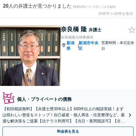
20
人の弁護士が見つかりました
(検索結果について詳しくは
こちら
)
20件中 1-20件を表示
奈良橋 隆
弁護士
奈良橋隆法律事務所
新潟
新潟市中央
営業時間：本日定休
|
県
区
日
個人・プライベートの債務
【初回相談無料】【弁護士歴30年以上】600件以上の相談実績！まず
は煩わしい督促をストップ！自己破産・個人再生・任意整理など、最
適な解決策をご提案【法テラス利用可】【当日・夜間面談可】【古町
地区・中央区役所徒歩2分】
料金表を見る