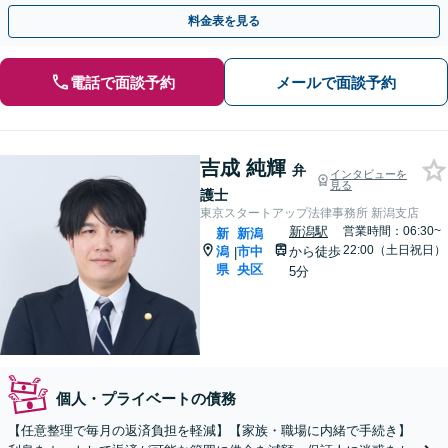
をご提案します！
料金表を見る
電話で面談予約
メールで面談予約
吉成 純輝
弁
インタビューを
見る
護士
東京スタートアップ法律事務所 新潟支店
新潟駅
営業時間：06:30~
新
新潟
22:00（土日祝日）
潟
市中
から徒歩
|
県
央区
5分
個人・プライベートの債務
【任意整理で毎月の返済負担を軽減】【家族・職場に内緒で手続き】