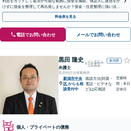
利息をカットして返済が可能な範囲に借金を減額。保証人に迷惑をか
けずに借金を整理して再出発しませんか？借金・任意整理に強い法律
事務所【実績5,000件以上】【財産を残して借金整理】
料金表を見る
電話でお問い合わせ
メールでお問い合わせ
黒田 隆史
新潟県
インタビュ
ーを見る
弁護士
黒田特許法律事務所
営業時
新潟市中央
面談方法(対面・
区
からも相
電話・ビデオな
間：本日
談受付中
ど)は応相談
定休日
個人・プライベートの債務