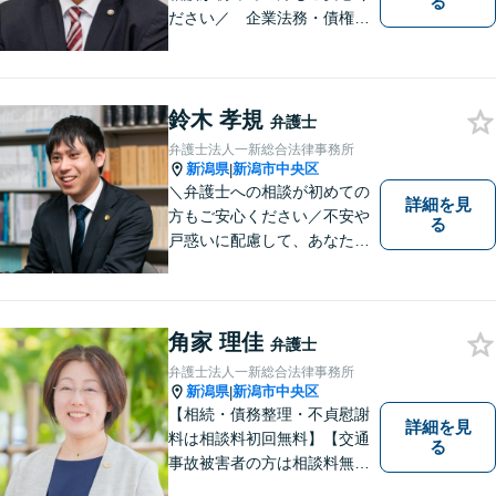
る
ださい／ 企業法務・債権回
収・労働問題などに注力！お
話をじっくりと伺い、誠実に
対応します。【相続・債務整
理・不貞慰謝料は相談料初回
鈴木 孝規
弁護士
無料】
弁護士法人一新総合法律事務所
新潟県
新潟市中央区
|
＼弁護士への相談が初めての
詳細を見
方もご安心ください／不安や
る
戸惑いに配慮して、あなたの
気持ちに寄り添いながら問題
の最善・最良の解決に尽力し
ます。【土曜相談可】【相
続・債務整理・不貞慰謝料は
角家 理佳
弁護士
相談料初回無料】
弁護士法人一新総合法律事務所
新潟県
新潟市中央区
|
【相続・債務整理・不貞慰謝
詳細を見
料は相談料初回無料】【交通
る
事故被害者の方は相談料無料
（弁護士費用特約利用の場合