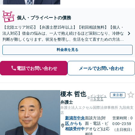
個人・プライベートの債務
【北陸エリア対応】【弁護士歴15年以上】【初回相談無料】【個人・
法人対応】借金の悩みは、一人で抱え続けるほど深刻になり、冷静な
判断が難しくなります。状況を整理し、生活を立て直すための方法は
あります。まずは当事務所へ、一度ご相談ください。
料金表を見る
電話でお問い合わせ
メールでお問い合わせ
榎本 哲也
東京都
インタビュ
ーを見る
弁護士
弁護士法人エクセル国際法律事務所 九段南支
店
新潟市中央
面談方法(対
営業時間：0
区
からも
面・電話・ビ
0:00~23:59
相談受付中
デオなど)は応
（土日祝日）
相談