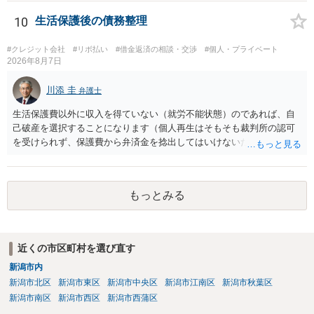
れることになるでしょう。 請求があるまでは、こちらからアクション
を起こす必要はないかと思います。
10
生活保護後の債務整理
#クレジット会社
#リボ払い
#借金返済の相談・交渉
#個人・プライベート
2026年8月7日
川添 圭
弁護士
生活保護費以外に収入を得ていない（就労不能状態）のであれば、自
己破産を選択することになります（個人再生はそもそも裁判所の認可
を受けられず、保護費から弁済金を捻出してはいけないため任意整理
という選択肢もありません）。法テラスの法律扶助を利用すれば弁護
士費用は法テラスが負担し、裁判所の予納金等も法テラスが援助して
くれるため、弁護士へ自己破産を任せれば解決します。
もっとみる
近くの市区町村を選び直す
新潟市内
新潟市北区
新潟市東区
新潟市中央区
新潟市江南区
新潟市秋葉区
新潟市南区
新潟市西区
新潟市西蒲区