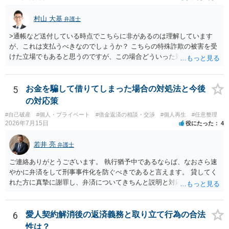
村山 大基
弁護士
>通帳など送付している時点でこちらに非があるのは理解しています
が、これは支払うべきなのでしょうか？ こちらの特殊詐欺の被害を受
けた立場でもあると思うのですが、この場合どういった対処が必要で
しょうか？ →依頼するかどうかは別にして、弁護士に相談に行った方
がいいとは思います。 そもそも、特殊詐欺関係なく旦那さんの行為
は法に触れる可能性もあります。 ＞100万を支払わず穏便に和解する
5
お金を騙して借りてしまった場合の対処法と今後
ことは可能でしょうか？ →一般的には難しいです。相談者さんも１０
の対応策
０万円の被害を受けたとして、１円も払わないで和解したいと言われ
#自己破産
#個人・プライベート
#借金返済の相談・交渉
#個人再生
#任意整理
たら、 できるだけ重い刑罰を与えて欲しい、と思われるのではない
2026年7月15日
役にたった
4
でしょうか。 ＞弁護士さんに入ってもらうことで支払額が下がること
はありますか？ そこはあり得ます、ただ、弁護士費用かけるならその
若井 亮
弁護士
分賠償に回すことも考えられるので、 兼ね合いは考えてみましょう。
ご連絡ありがとうございます。 執行猶予中であるならば、なおさら速
やかに弁済をして刑事事件化を防ぐべきであると言えます。 貸してく
れた方に真摯に謝罪し、弁済についてきちんと説明と対応を行ってい
くことに尽きるかと思います。
6
愛人契約解消後の返済義務と取り立て行為の合法
性は？