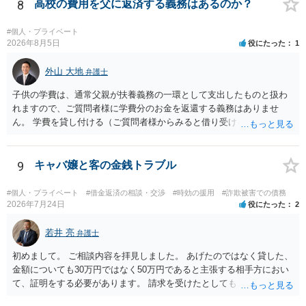
ます。 これまでの借り入れと返済額をまとめて、現在の正確な債務残
8
高校の費用を父に返済する義務はあるのか？
額を計算し、その金額の返済ができなければ、裁判所を利用した債務
整理をされることをおすすめします。
#個人・プライベート
2026年8月5日
役にたった
1
外山 大地
弁護士
子供の学費は、通常父親が扶養義務の一環として支出したものと扱わ
れますので、ご質問者様に学費分のお金を返還する義務はありませ
ん。 学費を貸し付ける（ご質問者様からみると借り受ける）といった
合意がない限りは、法的に返す義務があると主張するのは難しいでし
ょう。
9
キャバ嬢と客の金銭トラブル
#個人・プライベート
#借金返済の相談・交渉
#時効の援用
#詐欺被害での債務
2026年7月24日
役にたった
2
若井 亮
弁護士
初めまして。 ご相談内容を拝見しました。 あげたのではなく貸した、
金額についても30万円ではなく50万円であると主張する相手方におい
て、証明をする必要があります。 請求を受けたとしても、もらったも
のであることを伝え、貸したというのであれば証拠を出すよう申し入