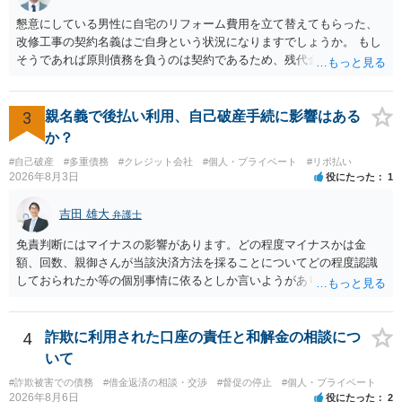
懇意にしている男性に自宅のリフォーム費用を立て替えてもらった、
改修工事の契約名義はご自身という状況になりますでしょうか。 もし
そうであれば原則債務を負うのは契約であるため、残代金を捻出して
もらうよう約束した男性に支払いをお願いするしかないように思われ
ます。 入籍した場合でも、原則契約者が単独で全ての債務を負うこと
には変わりがありません。 なかなか対応に難しい案件であり、公開の
3
親名義で後払い利用、自己破産手続に影響はある
場でアドバイスを行うのも限界があるように思われますので、資料等
か？
を持参のうえ個別に弁護士に相談されることをお勧めします。
#自己破産
#多重債務
#クレジット会社
#個人・プライベート
#リボ払い
2026年8月3日
役にたった
1
吉田 雄大
弁護士
免責判断にはマイナスの影響があります。どの程度マイナスかは金
額、回数、親御さんが当該決済方法を採ることについてどの程度認識
しておられたか等の個別事情に依るとしか言いようがありません。 と
もあれ、依頼しておられる弁護士さんに直ちに具体的状況をお伝えに
なって相談し、善後策を考えることをお勧めします。
4
詐欺に利用された口座の責任と和解金の相談につ
いて
#詐欺被害での債務
#借金返済の相談・交渉
#督促の停止
#個人・プライベート
2026年8月6日
役にたった
2