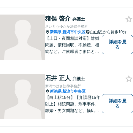
は除く）】【土曜相談可】
「しんなら強い」弁護士にな
るため日々研鑽を積んでいま
猪俣 啓介
弁護士
す
さいとうゆたか法律事務所
新潟県
新潟市中央区
白山駅
から徒歩10分
|
【土日・夜間相談対応】離婚
詳細を見
問題、債権回収、不動産、相
る
続など。ご依頼者さまにとっ
てのベストは何かを常に考え
て全力でサポートいたしま
す。難しい専門用語は使わ
石井 正人
ず、わかりやすくご説明しま
弁護士
す。お気軽にご相談ください
新潟つばさ法律事務所
【子連れ相談可】
新潟県
新潟市中央区
|
【白山駅15分】【弁護歴15年
詳細を見
以上】相続問題、刑事事件、
る
離婚・男女問題など、幅広い
分野で実績多数！メリット・
デメリットをしっかりご説明
し、納得していただける解決