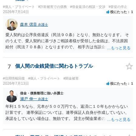
#個人・プライベート
#詐欺被害での債務
#借金返済の相談・交渉
#督促の停止
2026年7月14日
役にたった
1
森本 偲音
弁護士
愛人契約は公序良俗違反（民法９０条）となり、無効となります。 そ
のうえで、愛人契約に基づきご相談者様が受領した金銭は、不法原因
給付（民法７０８条）となりますので、 相手方は当該金銭の返還請求
をすることはできません。 以上、ご参考までに。
7
個人間の金銭貸借に関わるトラブル
#信用情報回復
#個人・プライベート
#闇金被害
2026年7月13日
役にたった
1
借金・債務整理に強い弁護士
瀬戸 伸一
弁護士
年利１５％なら、元本が５００万円でも、返済に１０年もかからない
計算です。 連帯保証については、連帯保証人自身が作成していない、
承諾をしていない場合は、無効です。 貸主が闇金業者のようなことを
しているという場合以外では、多くの場合、個人間の貸し借りという
ことで、主債務者自身の債務は免れない（支払い義務あり）と思われ