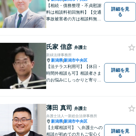
【相続・債務整理・不貞慰謝
詳細を見
料は相談料初回無料】【交通
る
事故被害者の方は相談料無料
（弁護士費用特約利用の場合
は除く）】気軽に相談してい
ただける弁護士になりたいと
思っています。
氏家 信彦
弁護士
新緑法律事務所
新潟県
新潟市中央区
|
【法テラス利用可】【休日・
詳細を見
時間外相談も可】相談者さま
る
のお悩みにしっかりと寄り添
い、ともに解決の方法を模索
してまいります。お悩みが法
律問題でない場合も、他士
業・行政窓口など適切な相談
薄田 真司
弁護士
先をご紹介しています。
弁護士法人一新総合法律事務所
新潟県
新潟市中央区
|
【土曜相談可】 ＼弁護士への
詳細を見
相談が初めての方もご安心く