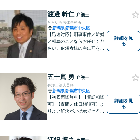
く）】【相続・債務整理・労
災・不貞慰謝料は相談料初回
渡邊 幹仁
弁護士
無料】【顧問先企業300社以
そらいろ法律事務所
上】
新潟県
新潟市中央区
|
【迅速対応】刑事事件／離婚
詳細を見
／相続のことならお任せくだ
る
さい。依頼者様の声に耳を傾
けることがモットーです。い
つでもあなたの味方となり、
解決へと導きます。お困りご
とはすぐにご相談ください。
五十嵐 勇
弁護士
弁護士法人美咲
新潟県
新潟市中央区
|
【初回面談無料】【電話相談
詳細を見
可】【夜間／休日相談可】よ
る
りよい解決がご提示できるよ
う、全力でサポートさせてい
ただきます。お困りの方は、
お気軽にご相談ください。
江畑 博之