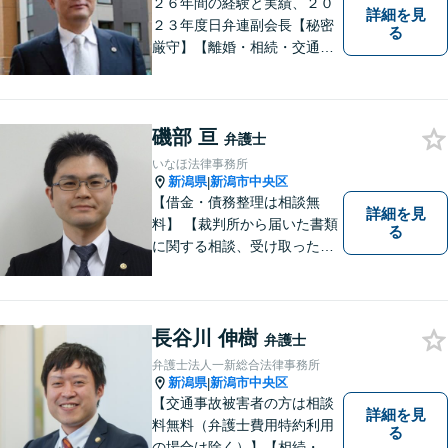
２６年間の経験と実績、２０
詳細を見
２３年度日弁連副会長【秘密
る
厳守】【離婚・相続・交通事
故・労働事件は初回相談無
料】【土日相談可能】
磯部 亘
弁護士
いなほ法律事務所
新潟県
新潟市中央区
|
【借金・債務整理は相談無
詳細を見
料】 【裁判所から届いた書類
る
に関する相談、受け取った督
促書・請求書・内容証明郵便
に関する相談は初回無料】
【提携駐車場有】 スピーディ
ーな対応を心がけておりま
長谷川 伸樹
弁護士
す。相談先をお探しの方もお
弁護士法人一新総合法律事務所
気軽にご相談ください。
新潟県
新潟市中央区
|
【交通事故被害者の方は相談
詳細を見
料無料（弁護士費用特約利用
る
の場合は除く）】【相続・債