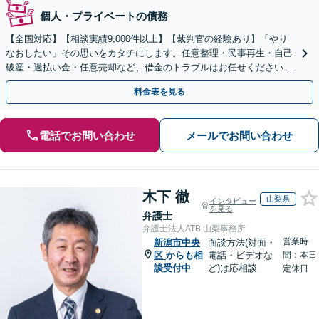
個人・プライベートの債務
【全国対応】【相談実績9,000件以上】【裁判官の経験あり】「やり
なおしたい」その思いをカタチにします。任意整理・民事再生・自己
破産・過払い金・任意売却など、借金のトラブルはお任せください。
【初回相談無料】【全国対応可能】
料金表を見る
電話でお問い合わせ
メールでお問い合わせ
木下 徹
山梨県
インタビュー
を見る
弁護士
弁護士法人ATB 山梨事務所
営業時
新潟市中央
面談方法(対面・
区
からも相
電話・ビデオな
間：本日
談受付中
ど)は応相談
定休日