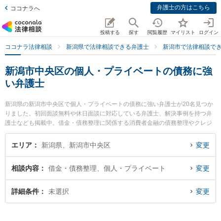
弁護士の方はこちら
ココナラへ
投稿する
探す
閲覧履歴
マイリスト
ログイン
ココナラ法律相談
新潟県で法律相談できる弁護士
新潟市で法律相談で
新潟市中央区の個人・プライベートの債務に強
い弁護士
新潟県の新潟市中央区で個人・プライベートの債務に強い弁護士が20名見つか
りました。初回面談無料や休日面談に対応している弁護士、解決事例を持つ弁
護士なども掲載中。借金・債務整理に関係する消費者金融の債務整理やクレジ
ット会社の債務整理、リボ払いの債務整理等の細かな分野での絞り込み検索も
でき便利です。特に奈良橋隆法律事務所の奈良橋 隆弁護士や弁護士法人一新総
エリア
新潟県、新潟市中央区
変更
合法律事務所の細野 希弁護士、東京スタートアップ法律事務所 新潟支店の吉成
純輝弁護士のプロフィール情報や弁護士費用、強みなどが注目されています。
相談内容
借金・債務整理、個人・プライベート
変更
『新潟市中央区で土日や夜間に発生した個人・プライベートの債務のトラブル
を今すぐに弁護士に相談したい』『個人・プライベートの債務のトラブル解決
の実績豊富な近くの弁護士を検索したい』『初回相談無料で個人・プライベー
詳細条件
未選択
変更
トの債務を法律相談できる新潟市中央区内の弁護士に相談予約したい』などで
お困りの相談者さんにおすすめです。