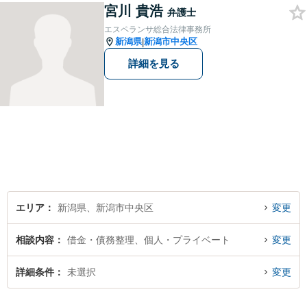
を目指します。まずはお気軽
宮川 貴浩
弁護士
にご相談を！【著書多数！】
エスペランサ総合法律事務所
新潟県
新潟市中央区
|
詳細を見る
エリア
新潟県、新潟市中央区
変更
相談内容
借金・債務整理、個人・プライベート
変更
詳細条件
未選択
変更