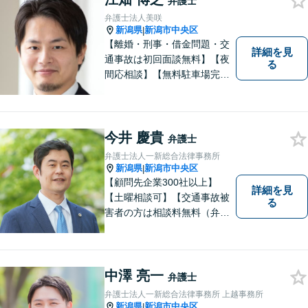
弁護士
弁護士法人美咲
新潟県
新潟市中央区
|
【離婚・刑事・借金問題・交
詳細を見
通事故は初回面談無料】【夜
る
間応相談】【無料駐車場完
備】明確かつリーズナブルな
料金をご提案。難しい法律用
語も丁寧に解説いたします。
個人の方も法人の方も、お気
今井 慶貴
弁護士
軽にご相談ください。
弁護士法人一新総合法律事務所
新潟県
新潟市中央区
|
【顧問先企業300社以上】
詳細を見
【土曜相談可】【交通事故被
る
害者の方は相談料無料（弁護
士費用特約利用の場合は除
く）】【相続・債務整理・労
災・不貞慰謝料は相談料初回
無料】
中澤 亮一
弁護士
弁護士法人一新総合法律事務所 上越事務所
新潟県
新潟市中央区
|