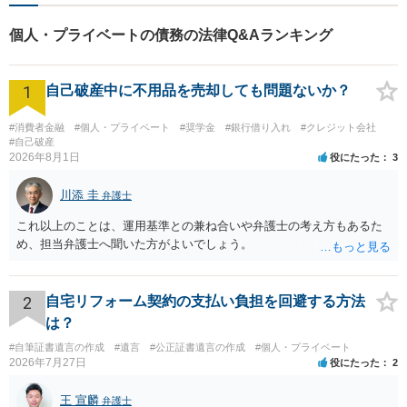
個人・プライベートの債務の法律Q&Aランキング
1
自己破産中に不用品を売却しても問題ないか？
#消費者金融
#個人・プライベート
#奨学金
#銀行借り入れ
#クレジット会社
#自己破産
2026年8月1日
役にたった
3
川添 圭
弁護士
これ以上のことは、運用基準との兼ね合いや弁護士の考え方もあるた
め、担当弁護士へ聞いた方がよいでしょう。
2
自宅リフォーム契約の支払い負担を回避する方法
は？
#自筆証書遺言の作成
#遺言
#公正証書遺言の作成
#個人・プライベート
2026年7月27日
役にたった
2
王 宣麟
弁護士