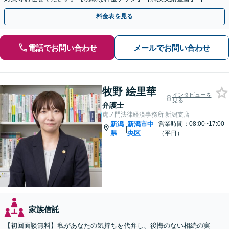
話相談可】
料金表を見る
電話でお問い合わせ
メールでお問い合わせ
牧野 絵里華
インタビューを
見る
弁護士
虎ノ門法律経済事務所 新潟支店
新潟
新潟市中
営業時間：08:00~17:00
|
県
央区
（平日）
家族信託
【初回面談無料】私があなたの気持ちを代弁し、後悔のない相続の実