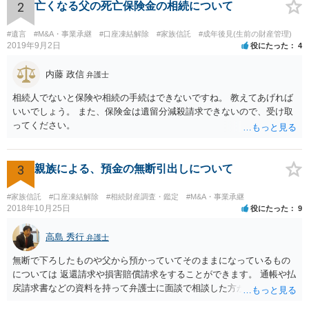
るところです。 また、当該点とは別にご主人から貸付ではなく贈与で
2
亡くなる父の死亡保険金の相続について
あると主張される可能性がございます。 その場合には、貸付であるこ
とを伺わせる事情をどれだけ積み重ねることが出来るか、というとこ
#遺言
#M&A・事業承継
#口座凍結解除
#家族信託
#成年後見(生前の財産管理)
ろとなります。 返済の事実や、返済を約束するメール等です。 金額の
2019年9月2日
役にたった
4
大きさや状況を考えると、一つ一つの問題を解決し、万が一に備えて
おく方が宜しいかと思います。 緊急という訳ではないかと思います
内藤 政信
弁護士
が、事前準備が早い方が有効な手段が増える傾向にありますので、早
相続人でないと保険や相続の手続はできないですね。 教えてあげれば
目に弁護士を入れられることを御検討頂くと良いかと思います。
いいでしょう。 また、保険金は遺留分減殺請求できないので、受け取
ってください。
3
親族による、預金の無断引出しについて
#家族信託
#口座凍結解除
#相続財産調査・鑑定
#M&A・事業承継
2018年10月25日
役にたった
9
高島 秀行
弁護士
無断で下ろしたものや父から預かっていてそのままになっているもの
については 返還請求や損害賠償請求をすることができます。 通帳や払
戻請求書などの資料を持って弁護士に面談で相談した方がよいと思い
ます。