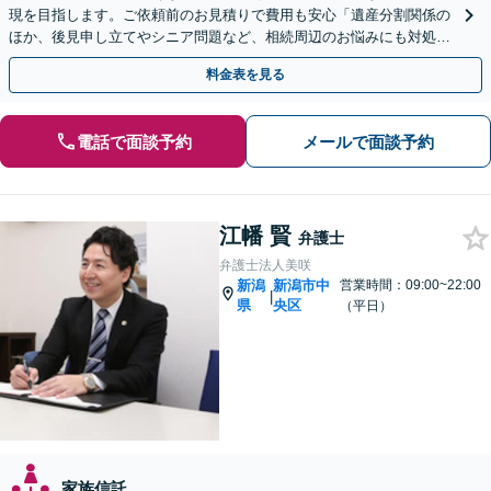
現を目指します。ご依頼前のお見積りで費用も安心「遺産分割関係の
ほか、後見申し立てやシニア問題など、相続周辺のお悩みにも対処可
能」【WEB面談対応】
料金表を見る
電話で面談予約
メールで面談予約
江幡 賢
弁護士
弁護士法人美咲
新潟
新潟市中
営業時間：09:00~22:00
|
県
央区
（平日）
家族信託