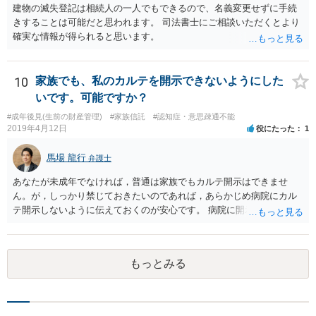
建物の滅失登記は相続人の一人でもできるので、名義変更せずに手続
きすることは可能だと思われます。 司法書士にご相談いただくとより
確実な情報が得られると思います。
10
家族でも、私のカルテを開示できないようにした
いです。可能ですか？
#成年後見(生前の財産管理)
#家族信託
#認知症・意思疎通不能
2019年4月12日
役にたった
1
馬場 龍行
弁護士
あなたが未成年でなければ，普通は家族でもカルテ開示はできませ
ん。が，しっかり禁じておきたいのであれば，あらかじめ病院にカル
テ開示しないように伝えておくのが安心です。 病院に開示しないよう
に伝える書面を作ることはできますが，それがなくても開示はされる
可能性は低いのでコストパフォーマンスとしてはどうかなという感じ
がします。
もっとみる