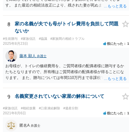
す。 また最近の相続法改正により、残された妻が死ぬまで家に住み続
けられる権利として「配偶者居住権」という制度が設けられましたの
で、その制度を活用する方法も考えられます。 もし契約書の作成まで
視野に入れておられる場合は、お近くの弁護士、できれば相続に強い
8
家の名義が夫でも母がトイレ費用を負担して問題
弁護士にご相談なさるとよいでしょう。
ないか
#生前贈与
#家族信託
#協議
#家族間の相続トラブル
2025年8月23日
役にたった
1
藤本 顯人
弁護士
お母様が、トイレの修繕費用を、ご質問者様の配偶者様に贈与するか
たちとなりますので、所有権はご質問者様の配偶者様が得ることにな
ります。 また、贈与については年間110万円まで非課税であり、トイ
レの修繕費であればこの枠内に収まると思います。
9
名義変更されていない家屋の解体について
#家族信託
#相続放棄
#口座凍結解除
#遺産分割
2021年8月6日
役にたった
1
匿名A
弁護士