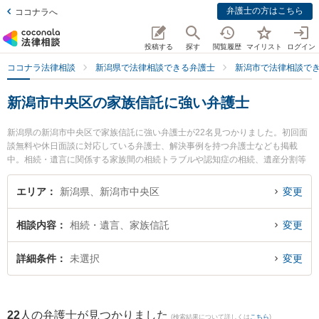
弁護士の方はこちら
ココナラへ
投稿する
探す
閲覧履歴
マイリスト
ログイン
ココナラ法律相談
新潟県で法律相談できる弁護士
新潟市で法律相談で
新潟市中央区の家族信託に強い弁護士
新潟県の新潟市中央区で家族信託に強い弁護士が22名見つかりました。初回面
談無料や休日面談に対応している弁護士、解決事例を持つ弁護士なども掲載
中。相続・遺言に関係する家族間の相続トラブルや認知症の相続、遺産分割等
の細かな分野での絞り込み検索もでき便利です。特に弁護士法人リーガル・パ
ートナー法律事務所の上遠野 鉄也弁護士や弁護士法人一新総合法律事務所の細
エリア
新潟県、新潟市中央区
変更
野 希弁護士、ベリーベスト法律事務所 新潟オフィスの川村 浩樹弁護士のプロ
フィール情報や弁護士費用、強みなどが注目されています。『新潟市中央区で
相談内容
相続・遺言、家族信託
変更
土日や夜間に発生した家族信託のトラブルを今すぐに弁護士に相談したい』
『家族信託のトラブル解決の実績豊富な近くの弁護士を検索したい』『初回相
談無料で家族信託を法律相談できる新潟市中央区内の弁護士に相談予約した
詳細条件
未選択
変更
い』などでお困りの相談者さんにおすすめです。
22
人の弁護士が見つかりました
(検索結果について詳しくは
こちら
)