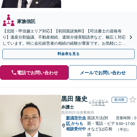
家族信託
【北陸・甲信越エリア対応】【初回面談無料】【司法書士の資格有
り】遺産分割協議、不動産相続、遺留分侵害額請求など、幅広く対応
しています。特に会社経営者の相続の経験が豊富です。お気軽にご相
談ください。【休日・夜間面談可】【オンライン面談可】
料金表を見る
電話でお問い合わせ
メールでお問い合わせ
黒田 隆史
新潟県
インタビュ
ーを見る
弁護士
黒田特許法律事務所
新潟市中央
面談方法(対
営業時間：0
区
からも
面・電話・ビデ
9:00~17:00
相談受付中
オなど)は応相
（平日）
談