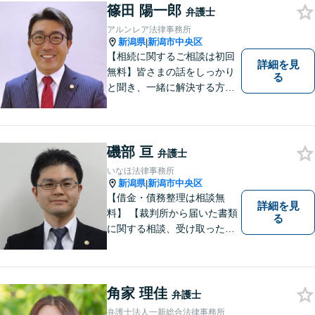
個人の方も法人の方も、お気
篠田 陽一郎
弁護士
軽にご相談ください。
アルンレア法律事務所
新潟県
新潟市中央区
|
【相続に関するご相談は初回
詳細を見
無料】皆さまの話をしっかり
る
と聞き、一緒に解決する方法
を探します。
磯部 亘
弁護士
いなほ法律事務所
新潟県
新潟市中央区
|
【借金・債務整理は相談無
詳細を見
料】 【裁判所から届いた書類
る
に関する相談、受け取った督
促書・請求書・内容証明郵便
に関する相談は初回無料】
【提携駐車場有】 スピーディ
ーな対応を心がけておりま
角家 理佳
弁護士
す。相談先をお探しの方もお
弁護士法人一新総合法律事務所