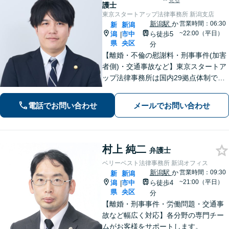
見る
護士
東京スタートアップ法律事務所 新潟支店
新潟駅
か
営業時間：06:30
新
新潟
~22:00（平日）
潟
市中
ら徒歩5
|
県
央区
分
【離婚・不倫の慰謝料・刑事事件(加害
者側)・交通事故など】東京スタートア
ップ法律事務所は国内29拠点体制で全
国対応！【ご自宅からの電話相談にも
対応(法律相談は完全予約制)】各分野で
電話でお問い合わせ
メールでお問い合わせ
専門性の高い弁護士が寄り添い解決を
サポートします。
村上 純二
弁護士
ベリーベスト法律事務所 新潟オフィス
新潟駅
か
営業時間：09:30
新
新潟
~21:00（平日）
潟
市中
ら徒歩4
|
県
央区
分
【離婚・刑事事件・労働問題・交通事
故など幅広く対応】各分野の専門チー
ムがお客様をサポートします。