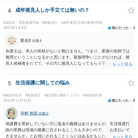
4
成年後見人しか手立ては無いの？
#認知症・意思疎通不能
#家族信託
#成年後見(生前の財産管理)
2023年1月4日
役にたった
3
匿名B
弁護士
弁護士は、本人の依頼がないと動けません。つまり、家族の依頼では
無理ということになるかと思います。家族間争いごとがなければ、後
見人候補者をたてて、その方に後見人になってもらう手続をすすめた
ほうが、今後もいろいろやりやすくなると思います。
5
生活保護に関しての悩み
#相続手続き
#家族信託
#家族間の相続トラブル
#相続税対策
2022年11月14日
役にたった
5
寺林 智栄
弁護士
保護費を受給していない方に返金の義務はありませんが、生活保護行
政の実務は現場の裁量に任されるところも大きいので、「お支払いで
きませんか」とお伺いされることくらいはあるかもしれません。 通報