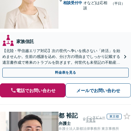
相談受付中
オなど)は応相
（平日）
談
家族信託
【北陸・甲信越エリア対応】次の世代へ争いを残さない「終活」を始
めませんか。生前の感謝を込め、分け方の理由までしっかり記載する
遺言書作成で将来のトラブルを防ぎます。何世代も未登記の不動産問
題も対応可能。【電話相談・WEB面談可】
料金表を見る
電話でお問い合わせ
メールでお問い合わせ
都 裕記
東京都
インタビュー
を見る
弁護士
弁護士法人新都法律事務所 東京事務所