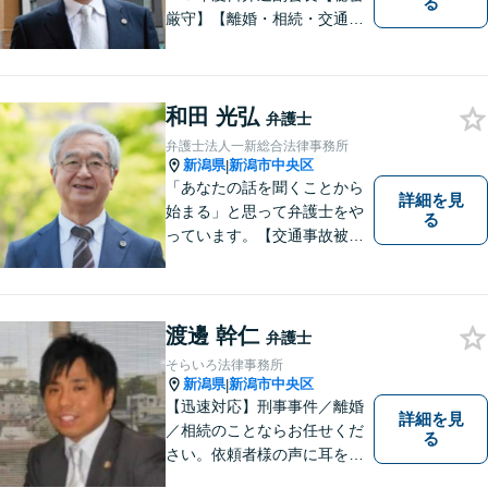
る
厳守】【離婚・相続・交通事
故・労働事件は初回相談無
料】【土日相談可能】
和田 光弘
弁護士
弁護士法人一新総合法律事務所
新潟県
新潟市中央区
|
「あなたの話を聞くことから
詳細を見
始まる」と思って弁護士をや
る
っています。【交通事故被害
者の方は相談料無料（弁護士
費用特約利用の場合は除
く）】【相続・債務整理・労
災・不貞慰謝料は相談料初回
渡邊 幹仁
弁護士
無料】【顧問先企業300社以
そらいろ法律事務所
上】
新潟県
新潟市中央区
|
【迅速対応】刑事事件／離婚
詳細を見
／相続のことならお任せくだ
る
さい。依頼者様の声に耳を傾
けることがモットーです。い