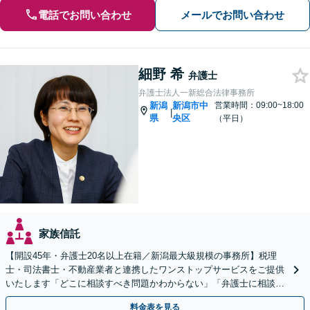
電話でお問い合わせ
メールでお問い合わせ
細野 希
弁護士
弁護士法人一新総合法律事務所
新潟
新潟市中
営業時間：09:00~18:00
|
県
央区
（平日）
家族信託
【開設45年・弁護士20名以上在籍／新潟最大級規模の事務所】税理
士・司法書士・不動産業者と連携したワンストップサービスをご提供
いたします「どこに相談すべき問題かわからない」「弁護士に相談し
て大丈夫か不安」と迷っている方もぜひご相談ください
料金表を見る