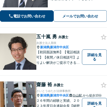
電話でお問い合わせ
メールでお問い合わせ
五十嵐 勇
弁護士
弁護士法人美咲
新潟県
新潟市中央区
|
【初回面談無料】【電話相談
詳細を見
可】【夜間／休日相談可】よ
る
りよい解決がご提示できるよ
う、全力でサポートさせてい
ただきます。お困りの方は、
お気軽にご相談ください。
齋藤 裕
弁護士
さいとうゆたか法律事務所
新潟県
新潟市中央区
白山駅
から徒歩10分
|
２６年間の経験と実績、２０
詳細を見
２３年度日弁連副会長【秘密