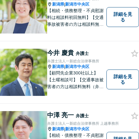
気軽にご相談ください。
新潟県
新潟市中央区
|
【相続・債務整理・不貞慰謝
詳細を見
料は相談料初回無料】【交通
る
事故被害者の方は相談料無料
（弁護士費用特約利用の場合
は除く）】【土曜相談可】
「しんなら強い」弁護士にな
るため日々研鑽を積んでいま
今井 慶貴
弁護士
す
弁護士法人一新総合法律事務所
新潟県
新潟市中央区
|
【顧問先企業300社以上】
詳細を見
【土曜相談可】【交通事故被
る
害者の方は相談料無料（弁護
士費用特約利用の場合は除
く）】【相続・債務整理・労
災・不貞慰謝料は相談料初回
無料】
中澤 亮一
弁護士
弁護士法人一新総合法律事務所 上越事務所
新潟県
新潟市中央区
|
【相続・債務整理・不貞慰謝
詳細を見