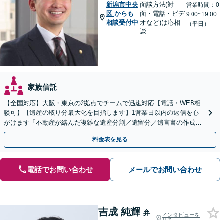
新潟市中央
面談方法(対
営業時間：0
区
からも
面・電話・ビデ
9:00~19:00
相談受付中
オなど)は応相
（平日）
談
家族信託
【全国対応】大阪・東京の2拠点でチームで迅速対応【電話・WEB相
談可】【遺産の取り分最大化を目指します】1営業日以内の返信を心
がけます「不動産が絡んだ複雑な遺産分割／遺留分／遺言書の作成・
執行／事業承継など、お任せください」【休日相談あり】
料金表を見る
電話でお問い合わせ
メールでお問い合わせ
吉成 純輝
弁
インタビューを