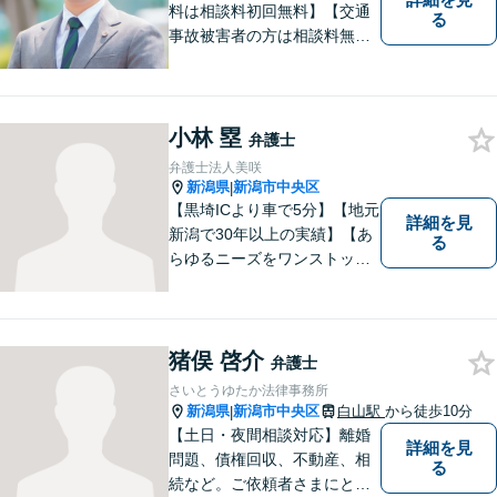
料は相談料初回無料】【交通
る
事故被害者の方は相談料無料
（弁護士費用特約利用の場合
は除く）】気軽に相談してい
ただける弁護士になりたいと
思っています。
小林 塁
弁護士
弁護士法人美咲
新潟県
新潟市中央区
|
【黒埼ICより車で5分】【地元
詳細を見
新潟で30年以上の実績】【あ
る
らゆるニーズをワンストップ
でサポート】依頼者の方々の
ご要望をしっかりと聞き、そ
れを実現できるよう、最大限
の努力をいたします。
猪俣 啓介
弁護士
さいとうゆたか法律事務所
新潟県
新潟市中央区
白山駅
から徒歩10分
|
【土日・夜間相談対応】離婚
詳細を見
問題、債権回収、不動産、相
る
続など。ご依頼者さまにとっ