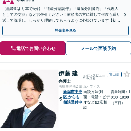
【黒埼ICより車で5分】「遺産分割調停」「遺産分割審判」「代理人
としての交渉」などお任せください！依頼者の方に対して何度も繰り
返して説明し、しっかり理解してもらうように心掛けています【初回
相談は無料】
料金表を見る
電話でお問い合わせ
メールで面談予約
伊藤 建
富山県
インタビュー
を見る
弁護士
法律事務所Z 富山オフィス
新潟市中央
面談方法(対
営業時間：1
区
からも
面・電話・ビデ
0:00~18:00
相談受付中
オなど)は応相
（平日）
談