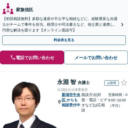
家族信託
【初回相談無料】多額な遺産や不公平な相続などに、経験豊富な弁護
士がチームで事件を担当。税理士や司法書士など、他士業と連携し、
円滑な解決を図ります【オンライン面談可】
料金表を見る
電話でお問い合わせ
メールでお問い合わせ
永淵 智
弁護士
山梨県
永淵総合法律事務所
新潟市中央
面談方法(対
営業時間：0
区
からも
面・電話・ビデ
9:00~18:00
相談受付中
オなど)は応相
（平日）
談