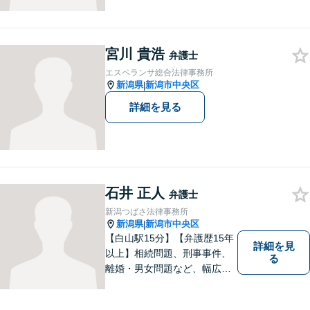
てのベストは何かを常に考え
て全力でサポートいたしま
す。難しい専門用語は使わ
宮川 貴浩
ず、わかりやすくご説明しま
弁護士
す。お気軽にご相談ください
エスペランサ総合法律事務所
【子連れ相談可】
新潟県
新潟市中央区
|
詳細を見る
石井 正人
弁護士
新潟つばさ法律事務所
新潟県
新潟市中央区
|
【白山駅15分】【弁護歴15年
詳細を見
以上】相続問題、刑事事件、
る
離婚・男女問題など、幅広い
分野で実績多数！メリット・
デメリットをしっかりご説明