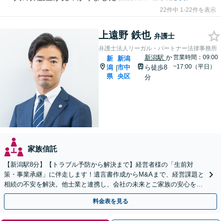
22件中 1-22件を表示
上遠野 鉄也
弁護士
弁護士法人リーガル・パートナー法律事務所
新潟駅
か
営業時間：09:00
新
新潟
~17:00（平日）
潟
市中
ら徒歩8
|
県
央区
分
家族信託
【新潟駅8分】【トラブル予防から解決まで】経営者様の「生前対
策・事業承継」に伴走します！遺言書作成からM&Aまで、経営課題と
相続の不安を解決。他士業と連携し、会社の未来とご家族の安心を守
る身近なパートナーです。【顧問先80社以上の実績】
料金表を見る