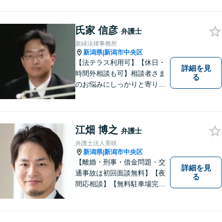
つでもあなたの味方となり、
解決へと導きます。お困りご
とはすぐにご相談ください。
氏家 信彦
弁護士
新緑法律事務所
新潟県
新潟市中央区
|
【法テラス利用可】【休日・
詳細を見
時間外相談も可】相談者さま
る
のお悩みにしっかりと寄り添
い、ともに解決の方法を模索
してまいります。お悩みが法
律問題でない場合も、他士
業・行政窓口など適切な相談
江畑 博之
弁護士
先をご紹介しています。
弁護士法人美咲
新潟県
新潟市中央区
|
【離婚・刑事・借金問題・交
詳細を見
通事故は初回面談無料】【夜
る
間応相談】【無料駐車場完
備】明確かつリーズナブルな
料金をご提案。難しい法律用
語も丁寧に解説いたします。