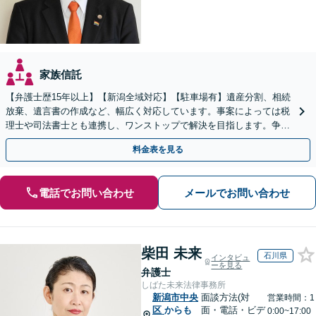
家族信託
【弁護士歴15年以上】【新潟全域対応】【駐車場有】遺産分割、相続
放棄、遺言書の作成など、幅広く対応しています。事案によっては税
理士や司法書士とも連携し、ワンストップで解決を目指します。争い
を防ぐためにもぜひご相談ください。【分割払い可】
料金表を見る
電話でお問い合わせ
メールでお問い合わせ
柴田 未来
石川県
インタビュ
ーを見る
弁護士
しばた未来法律事務所
新潟市中央
面談方法(対
営業時間：1
区
からも
面・電話・ビデ
0:00~17:00