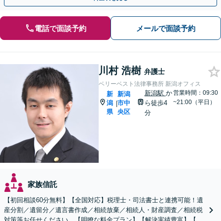
電話で面談予約
メールで面談予約
川村 浩樹
弁護士
ベリーベスト法律事務所 新潟オフィス
新潟駅
か
営業時間：09:30
新
新潟
~21:00（平日）
潟
市中
ら徒歩4
|
県
央区
分
家族信託
【初回相談60分無料】【全国対応】税理士・司法書士と連携可能！遺
産分割／遺留分／遺言書作成／相続放棄／相続人・財産調査／相続税
対策等お任せください。【明瞭な料金プラン】【解決実績豊富】【電