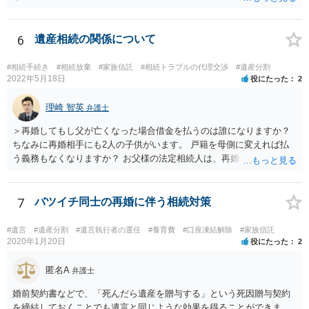
するかどうかは、あなたとお父さんの妹さんとの関係などを総合的に
考えてご判断いただくのが良いと思います。
6
遺産相続の関係について
#相続手続き
#相続放棄
#家族信託
#相続トラブルの代理交渉
#遺産分割
2022年5月18日
役にたった
2
理崎 智英
弁護士
＞再婚してもし父が亡くなった場合借金を払うのは誰になりますか？
ちなみに再婚相手にも2人の子供がいます。 戸籍を母側に変えれば払
う義務もなくなりますか？ お父様の法定相続人は、再婚相手とご相談
者様なので、お父様の借金はご相談者様も相続することになります。
戸籍がどこにあるのかは関係ありません。 ただし、お父様が亡くなっ
たことを知ってから３か月以内に家庭裁判所にて「相続放棄」の手続
7
バツイチ同士の再婚に伴う相続対策
をすれば、ご相談者様はお父様の借金は相続しません。
#遺言
#遺産分割
#遺言執行者の選任
#養育費
#口座凍結解除
#家族信託
2020年1月20日
役にたった
2
匿名A
弁護士
婚前契約書などで、「死んだら遺産を贈与する」という死因贈与契約
を締結しておくことでも遺言と同じような効果を得ることができま