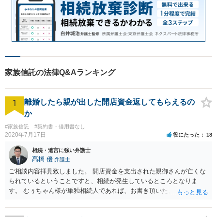
家族信託の法律Q&Aランキング
1
離婚したら親が出した開店資金返してもらえるの
か
#家族信託
#契約書・借用書なし
2020年7月17日
役にたった
18
相続・遺言に強い弁護士
髙橋 優
弁護士
ご相談内容拝見致しました。 開店資金を支出された親御さんが亡くな
られているということですと、相続が発生しているところとなりま
す。 むぅちゃん様が単独相続人であれば、お書き頂いたような方法で
ご主人に書面を書いてもらうことで対応は可能かと思います。 他にも
相続人おられるということであれば、他の相続人との協議が必要とな