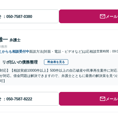
せ
メール
雄一
弁護士
事務所
市
からも相談受付中
面談方法(対面・電話・ビデオなど)は応相談
営業時間：09:
リボ払いの債務整理
料金表を見る
対応】【相談実績10000件以上】500件以上の自己破産や民事再生案件に対
が対応。借金問題は解決できますので、弁護士とともに最善の解決策を見つ
可】
せ
メール