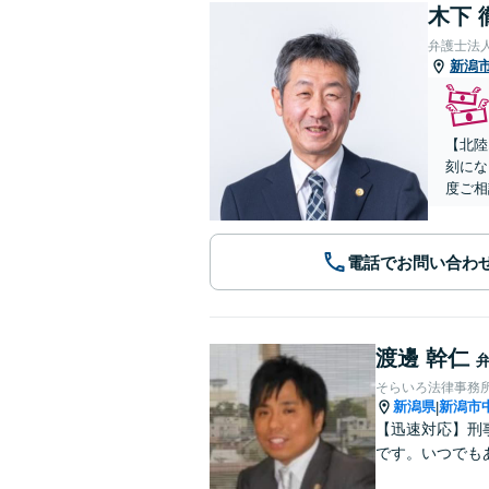
木下 
弁護士法人
新潟
【北陸
刻にな
度ご相
電話でお問い合わ
渡邊 幹仁
そらいろ法律事務
新潟県
新潟市
|
【迅速対応】刑
です。いつでも