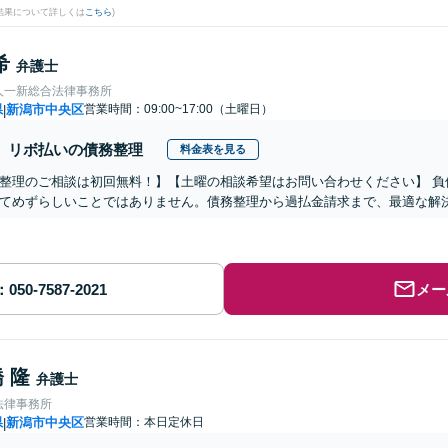
結果について詳しくは
こちら
)
希
弁護士
人一新総合法律事務所
県
新潟市中央区
営業時間：09:00~17:00（土曜日）
|
リボ払いの債務整理
料金表を見る
整理のご相談は初回無料！】【土曜の相談希望はお問い合わせください】 負
てめずらしいことではありません。債務整理から過払金請求まで、最適な解
メー
 隆
弁護士
法律事務所
県
新潟市中央区
営業時間：本日定休日
|