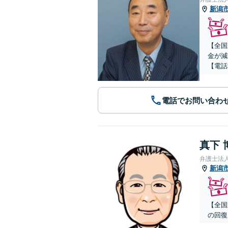
新潟
【全国
金が減
【電話
電話でお問い合わ
真下 
弁護士法
新潟
【全国
の回復