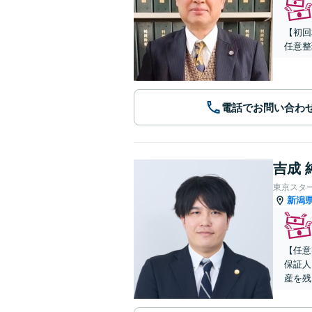
【初回
任意整
電話でお問い合わ
吉成 
東京スタ
新潟
【任意
保証人
産を残