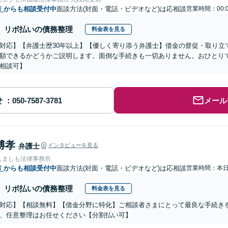
市
からも相談受付中
面談方法(対面・電話・ビデオなど)は応相談
営業時間：00:
リボ払いの債務整理
料金表を見る
対応】【弁護士歴30年以上】【優しく寄り添う弁護士】借金の督促・取り立
額できるかどうかご説明します。面倒な手続きも一切ありません。おひとり
相談可】
せ
メール
博孝
弁護士
インタビューを見る
人ましも法律事務所
市
からも相談受付中
面談方法(対面・電話・ビデオなど)は応相談
営業時間：本
リボ払いの債務整理
料金表を見る
対応】【相談無料】【借金分野に特化】ご相談者さまにとって最良な手続き
、任意整理はお任せください【分割払い可】