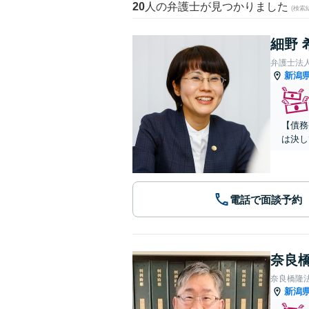
20
人の弁護士が見つかりました
(検索
細野 
弁護士法
新潟
【債務
は決し
電話で面談予約
奈良橋
奈良橋隆
新潟