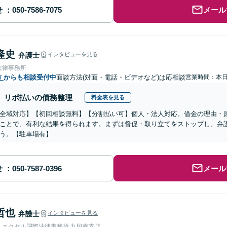
せ
メール
隆史
弁護士
インタビューを見る
法律事務所
市
からも相談受付中
面談方法(対面・電話・ビデオなど)は応相談
営業時間：本
リボ払いの債務整理
料金表を見る
全域対応】【初回相談無料】【分割払い可】個人・法人対応。借金の理由・
ことで、有利な結果を得られます。まずは督促・取り立てをストップし、弁
う。【駐車場有】
せ
メール
哲也
弁護士
インタビューを見る
人エクセル国際法律事務所 九段南支店