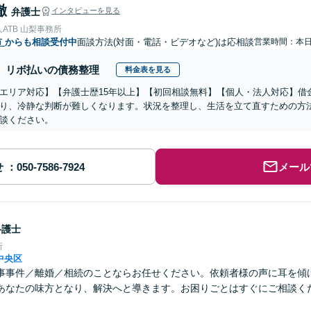
徹
弁護士
インタビューを見る
ATB 山梨事務所
市
からも相談受付中
面談方法(対面・電話・ビデオなど)は応相談
営業時間：本
リボ払いの債務整理
料金表を見る
エリア対応】【弁護士歴15年以上】【初回相談無料】【個人・法人対応】借
り、冷静な判断が難しくなります。状況を整理し、生活を立て直すための方
談ください。
せ
メール
弁護士
所
中央区
事事件／離婚／相続のことならお任せください。依頼者様の声に耳を傾
あなたの味方となり、解決へと導きます。お困りごとはすぐにご相談く