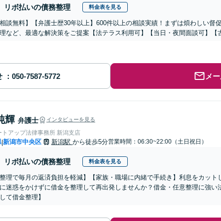
リボ払いの債務整理
料金表を見る
相談無料】【弁護士歴30年以上】600件以上の相談実績！まずは煩わしい督
理など、最適な解決策をご提案【法テラス利用可】【当日・夜間面談可】【
せ
メー
純輝
弁護士
インタビューを見る
ートアップ法律事務所 新潟支店
県
新潟市中央区
新潟駅
から徒歩5分
営業時間：06:30~22:00（土日祝日）
|
リボ払いの債務整理
料金表を見る
整理で毎月の返済負担を軽減】【家族・職場に内緒で手続き】利息をカット
に迷惑をかけずに借金を整理して再出発しませんか？借金・任意整理に強い法律
して借金整理】