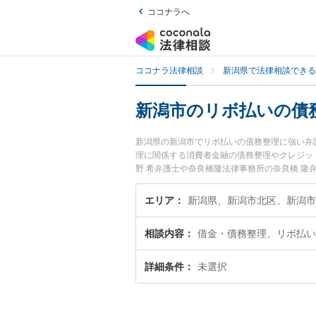
ココナラへ
ココナラ法律相談
新潟県で法律相談できる
新潟市のリボ払いの債
新潟県の新潟市でリボ払いの債務整理に強い弁
理に関係する消費者金融の債務整理やクレジッ
野 希弁護士や奈良橋隆法律事務所の奈良橋 隆
す。『新潟市で土日や夜間に発生したリボ払い
い』『初回相談無料でリボ払いの債務整理を法
エリア
新潟県、新潟市北区、新潟市
相談内容
借金・債務整理、リボ払い
詳細条件
未選択