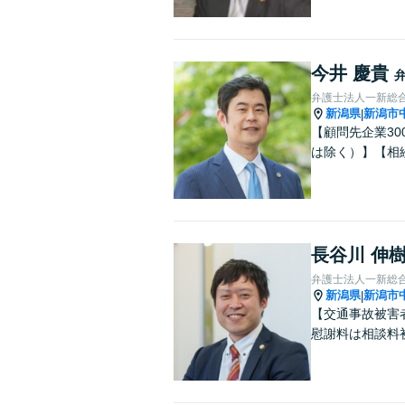
今井 慶貴
弁護士法人一新総
新潟県
新潟市
|
【顧問先企業3
は除く）】【相
長谷川 伸
弁護士法人一新総
新潟県
新潟市
|
【交通事故被害
慰謝料は相談料