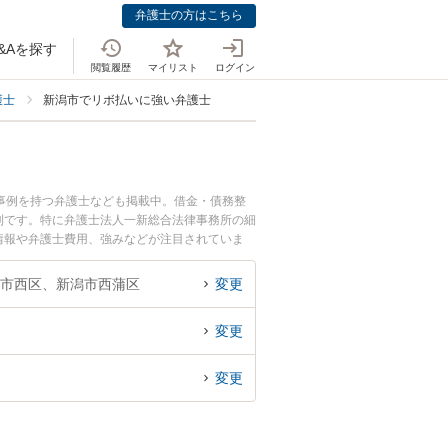
弁護士の方はこちら
&Aを探す
閲覧履歴
マイリスト
ログイン
護士
新潟市でリボ払いに強い弁護士
事例を持つ弁護士なども掲載中。借金・債務整
利です。特に弁護士法人一新総合法律事務所の細
ル情報や弁護士費用、強みなどが注目されていま
ラブル解決の実績豊富な近くの弁護士を検索した
すすめです。
市西区、新潟市西蒲区
変更
変更
変更