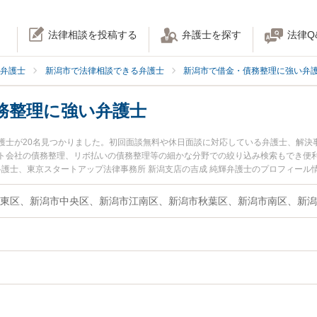
法律相談を投稿する
弁護士を探す
法律Q
弁護士
新潟市で法律相談できる弁護士
新潟市で借金・債務整理に強い弁
務整理に強い弁護士
護士が20名見つかりました。初回面談無料や休日面談に対応している弁護士、解決
ト会社の債務整理、リボ払いの債務整理等の細かな分野での絞り込み検索もでき便
弁護士、東京スタートアップ法律事務所 新潟支店の吉成 純輝弁護士のプロフィー
の債務整理のトラブルを今すぐに弁護士に相談したい』『リボ払いの債務整理のト
律相談できる新潟市内の弁護士に相談予約したい』などでお困りの相談者さんにお
東区、新潟市中央区、新潟市江南区、新潟市秋葉区、新潟市南区、新潟