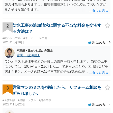
襲の可能性もありますし、損害賠償請求というのはやめておいた方が
良さそうな気がします。
2
防水工事の追加請求に関する不当な料金を交渉す
る方法は？
#建築トラブル
#オーナー・売主側
2025年5月26日
役にたった
3
不動産・住まいに強い弁護士
吉岡 一誠
弁護士
ワンオネスト法律事務所の弁護士の吉岡一誠と申します。 当初の工事
については「10万÷4日＝2.5万１人工」であったことや、相場額などを
踏まえると、相手方の請求は当事者間の合意(契約)に基づかない不当な
請求と言い得るので、追加工事代金については10万円（2.5万×4人）し
か支払う意向がない旨を伝えて、減額の交渉をすべきでしょう。 相手
方の立場としても、裁判を起こす時間や労力、経済的コストその他裁
3
営業マンのミスを指摘したら、リフォーム相談を
判が終わるまでキャッシュが入ってこないことなどがネックになり得
断られました。
るでしょうから、減額に応じてくる可能性は大いにあるかと思いま
#名誉毀損
#建築トラブル
#誹謗中傷
す。
2022年11月25日
役にたった
4