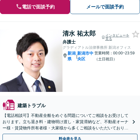
電話で面談予約
メールで面談予約
清水 祐太郎
インタビューを
見る
弁護士
グラディアトル法律事務所 新潟オフィス
新潟
新潟市中
営業時間：00:00~23:59
|
県
央区
（土日祝日）
建築トラブル
【電話相談可】不動産全般をめぐる問題についてご相談をお受けして
おります。立ち退き料・建物明け渡し・家賃滞納など、不動産オーナ
ー様・賃貸物件所有者様・大家様から多くご相談をいただいておりま
す。お気軽にお電話ください。
料金表を見る