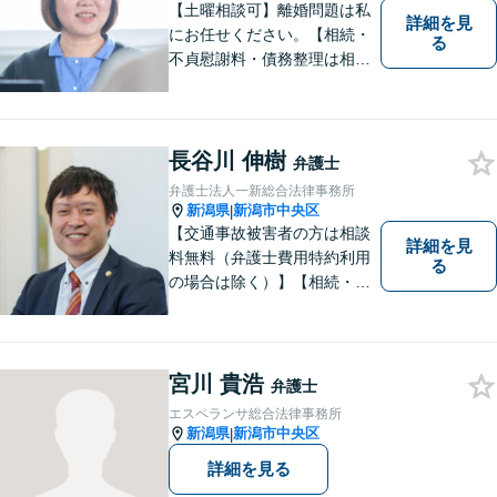
【土曜相談可】離婚問題は私
詳細を見
にお任せください。【相続・
る
不貞慰謝料・債務整理は相談
料初回無料】【交通事故被害
者の方は相談料無料（弁護士
費用特約利用の場合は除
く）】
長谷川 伸樹
弁護士
弁護士法人一新総合法律事務所
新潟県
新潟市中央区
|
【交通事故被害者の方は相談
詳細を見
料無料（弁護士費用特約利用
る
の場合は除く）】【相続・債
務整理・労災・不貞慰謝料は
相談料初回無料】【土曜相談
可】あなたのパートナーとし
てお力になります
宮川 貴浩
弁護士
エスペランサ総合法律事務所
新潟県
新潟市中央区
|
詳細を見る