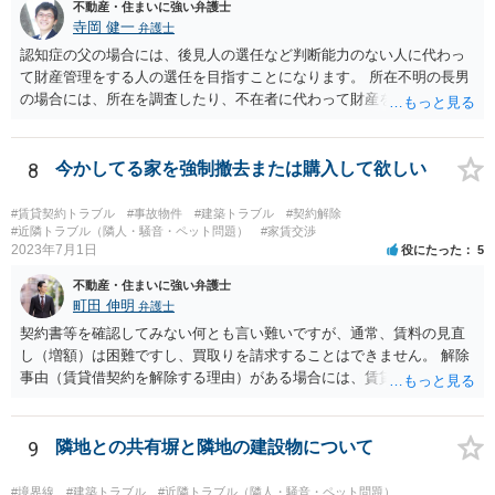
不動産・住まいに強い弁護士
寺岡 健一
弁護士
認知症の父の場合には、後見人の選任など判断能力のない人に代わっ
て財産管理をする人の選任を目指すことになります。 所在不明の長男
の場合には、所在を調査したり、不在者に代わって財産を管理する人
の選任を目指すことになります。
8
今かしてる家を強制撤去または購入して欲しい
#賃貸契約トラブル
#事故物件
#建築トラブル
#契約解除
#近隣トラブル（隣人・騒音・ペット問題）
#家賃交渉
2023年7月1日
役にたった
5
不動産・住まいに強い弁護士
町田 伸明
弁護士
契約書等を確認してみない何とも言い難いですが、通常、賃料の見直
し（増額）は困難ですし、買取りを請求することはできません。 解除
事由（賃貸借契約を解除する理由）がある場合には、賃貸借契約を解
除して、土地建物の明け渡しを求めることも可能です。 明け渡しを求
めることができる状況であれば、事実上、賃料の見直し（増額）や買
取りの交渉をすることもあり得るでしょう。 反対に、明け渡しを求め
9
隣地との共有塀と隣地の建設物について
ることが難しいのであれば、賃料の見直し（増額）や買取りの交渉も
困難とならざるを得ないでしょう。 いずれにしても、（強制的な）明
#境界線
#建築トラブル
#近隣トラブル（隣人・騒音・ペット問題）