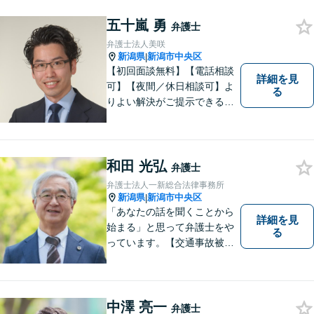
五十嵐 勇
弁護士
弁護士法人美咲
新潟県
新潟市中央区
|
【初回面談無料】【電話相談
詳細を見
可】【夜間／休日相談可】よ
る
りよい解決がご提示できるよ
う、全力でサポートさせてい
ただきます。お困りの方は、
お気軽にご相談ください。
和田 光弘
弁護士
弁護士法人一新総合法律事務所
新潟県
新潟市中央区
|
「あなたの話を聞くことから
詳細を見
始まる」と思って弁護士をや
る
っています。【交通事故被害
者の方は相談料無料（弁護士
費用特約利用の場合は除
く）】【相続・債務整理・労
災・不貞慰謝料は相談料初回
中澤 亮一
弁護士