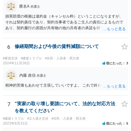
にとって不利な事実が隠されているという推認を働かせることに繋が
匿名A
弁護士
るリスクがあります（もちろん、争点と全く無関係な部分をマスキン
損害賠償の根拠は違約金（キャンセル料）ということになりますが、
グ等することはありますが、それは手続戦略とは別の問題です）。 裁
それは契約責任であり、契約当事者であるご主人の責任によるもので
判所は公平な第三者であり、調停委員会に与える心証も考慮する必要
あり、契約履行の原因が共有物の他の共有者の承諾を得ていなかった
があります。手続を有利に進めたいのであれば、証拠の出し方より
というのは、まさしくご主人の責任ですので、全額ご主人が負担され
も、どのような反論でも対応できるように自身の主張をきちんと押さ
るべきものであり、奥さんが負担すべき債務ではありません。つまり
え、説得力のある説明と資料を用意することだと思います。 ただ、今
奥さんにメンテナンス工事契約を承諾しなければならない義務はあり
6
修繕期間および今後の賃料減額について
回提出を予定している資料がどのようなものであるのか、争点とどの
ません。 それでも請求をされましたら、個別の法律相談をされること
ような関係があるのか、なぜ調停を選択したのか等の個別事情によっ
をお薦めします。
て具体的なに採るべき手段は変わってくるため、上記はあくまで個別
#家賃交渉
#建築トラブル
#住民・入居者・買主側
2024年11月28日
役にたった
3
事情を踏まえない一般論としてご理解いただき、本件でどのように対
応すべきであるかについては弁護士へ直接相談された方がよいと思い
内藤 政信
ます。
弁護士
精神的苦痛もあわせて主張していいですよ。 これで終わります。
7
"実家の取り壊し要請について、法的な対応方法
を教えてください"
#建築トラブル
#立ち退き交渉
#住民・入居者・買主側
2023年8月31日
役にたった
5