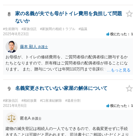
けられる権利として「配偶者居住権」という制度が設けられましたの
で、その制度を活用する方法も考えられます。 もし契約書の作成まで
視野に入れておられる場合は、お近くの弁護士、できれば相続に強い
8
家の名義が夫でも母がトイレ費用を負担して問題
弁護士にご相談なさるとよいでしょう。
ないか
#生前贈与
#家族信託
#家族間の相続トラブル
#協議
2025年8月23日
役にたった
1
藤本 顯人
弁護士
お母様が、トイレの修繕費用を、ご質問者様の配偶者様に贈与するか
たちとなりますので、所有権はご質問者様の配偶者様が得ることにな
ります。 また、贈与については年間110万円まで非課税であり、トイ
レの修繕費であればこの枠内に収まると思います。
9
名義変更されていない家屋の解体について
#家族信託
#相続放棄
#口座凍結解除
#遺産分割
2021年8月6日
役にたった
1
匿名A
弁護士
建物の滅失登記は相続人の一人でもできるので、名義変更せずに手続
きすることは可能だと思われます。 司法書士にご相談いただくとより