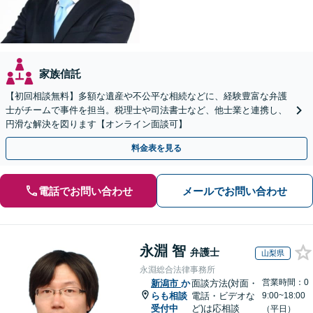
家族信託
【初回相談無料】多額な遺産や不公平な相続などに、経験豊富な弁護
士がチームで事件を担当。税理士や司法書士など、他士業と連携し、
円滑な解決を図ります【オンライン面談可】
料金表を見る
電話でお問い合わせ
メールでお問い合わせ
永淵 智
弁護士
山梨県
永淵総合法律事務所
営業時間：0
新潟市
か
面談方法(対面・
らも相談
電話・ビデオな
9:00~18:00
受付中
ど)は応相談
（平日）