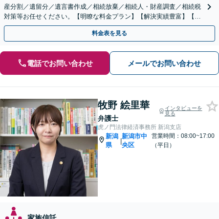
産分割／遺留分／遺言書作成／相続放棄／相続人・財産調査／相続税
対策等お任せください。【明瞭な料金プラン】【解決実績豊富】【電
話相談可】
料金表を見る
電話でお問い合わせ
メールでお問い合わせ
牧野 絵里華
インタビューを
見る
弁護士
虎ノ門法律経済事務所 新潟支店
新潟
新潟市中
営業時間：08:00~17:00
|
県
央区
（平日）
家族信託