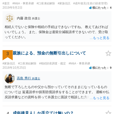
とを伺わせる事情をどれだけ積み重ねることが出来るか、というとこ
#遺言
#M&A・事業承継
#口座凍結解除
#家族信託
#成年後見(生前の財産管理)
ろとなります。 返済の事実や、返済を約束するメール等です。 金額の
2019年9月2日
役にたった
4
大きさや状況を考えると、一つ一つの問題を解決し、万が一に備えて
おく方が宜しいかと思います。 緊急という訳ではないかと思います
内藤 政信
弁護士
が、事前準備が早い方が有効な手段が増える傾向にありますので、早
相続人でないと保険や相続の手続はできないですね。 教えてあげれば
目に弁護士を入れられることを御検討頂くと良いかと思います。
いいでしょう。 また、保険金は遺留分減殺請求できないので、受け取
ってください。
3
親族による、預金の無断引出しについて
#家族信託
#口座凍結解除
#相続財産調査・鑑定
#M&A・事業承継
2018年10月25日
役にたった
9
高島 秀行
弁護士
無断で下ろしたものや父から預かっていてそのままになっているもの
については 返還請求や損害賠償請求をすることができます。 通帳や払
戻請求書などの資料を持って弁護士に面談で相談した方がよいと思い
ます。
4
成年後見人しか手立ては無いの？