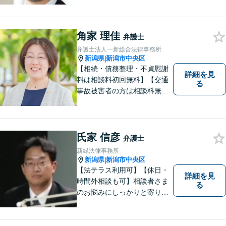
備】明確かつリーズナブルな
料金をご提案。難しい法律用
語も丁寧に解説いたします。
個人の方も法人の方も、お気
角家 理佳
弁護士
軽にご相談ください。
弁護士法人一新総合法律事務所
新潟県
新潟市中央区
|
【相続・債務整理・不貞慰謝
詳細を見
料は相談料初回無料】【交通
る
事故被害者の方は相談料無料
（弁護士費用特約利用の場合
は除く）】【土曜相談可】
「しんなら強い」弁護士にな
るため日々研鑽を積んでいま
氏家 信彦
弁護士
す
新緑法律事務所
新潟県
新潟市中央区
|
【法テラス利用可】【休日・
詳細を見
時間外相談も可】相談者さま
る
のお悩みにしっかりと寄り添
い、ともに解決の方法を模索
してまいります。お悩みが法
律問題でない場合も、他士