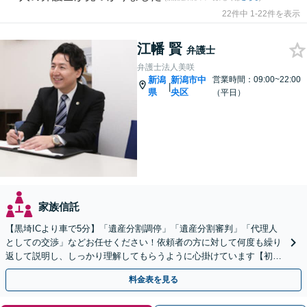
22件中 1-22件を表示
江幡 賢
弁護士
弁護士法人美咲
新潟
新潟市中
営業時間：09:00~22:00
|
県
央区
（平日）
家族信託
【黒埼ICより車で5分】「遺産分割調停」「遺産分割審判」「代理人
としての交渉」などお任せください！依頼者の方に対して何度も繰り
返して説明し、しっかり理解してもらうように心掛けています【初回
相談は無料】
料金表を見る