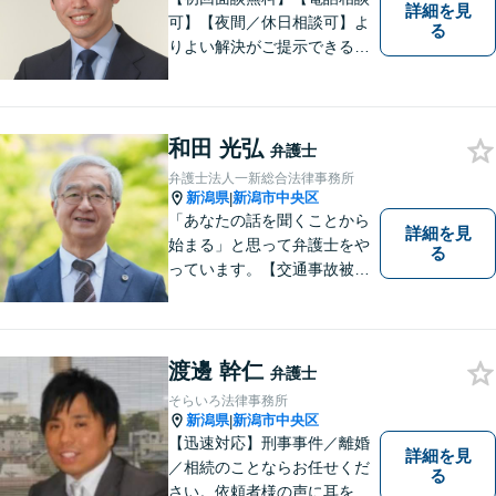
詳細を見
可】【夜間／休日相談可】よ
る
りよい解決がご提示できるよ
う、全力でサポートさせてい
ただきます。お困りの方は、
お気軽にご相談ください。
和田 光弘
弁護士
弁護士法人一新総合法律事務所
新潟県
新潟市中央区
|
「あなたの話を聞くことから
詳細を見
始まる」と思って弁護士をや
る
っています。【交通事故被害
者の方は相談料無料（弁護士
費用特約利用の場合は除
く）】【相続・債務整理・労
災・不貞慰謝料は相談料初回
渡邊 幹仁
弁護士
無料】【顧問先企業300社以
そらいろ法律事務所
上】
新潟県
新潟市中央区
|
【迅速対応】刑事事件／離婚
詳細を見
／相続のことならお任せくだ
る
さい。依頼者様の声に耳を傾