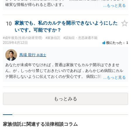
確実な情報が得られると思います。
10
家族でも、私のカルテを開示できないようにした
いです。可能ですか？
#成年後見(生前の財産管理)
#家族信託
#認知症・意思疎通不能
2019年4月12日
役にたった
1
馬場 龍行
弁護士
あなたが未成年でなければ，普通は家族でもカルテ開示はできませ
ん。が，しっかり禁じておきたいのであれば，あらかじめ病院にカル
テ開示しないように伝えておくのが安心です。 病院に開示しないよう
に伝える書面を作ることはできますが，それがなくても開示はされる
可能性は低いのでコストパフォーマンスとしてはどうかなという感じ
がします。
もっとみる
家族信託に関連する法律相談コラム