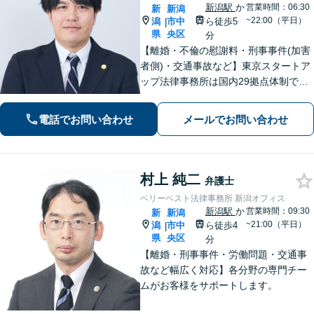
新潟駅
か
営業時間：06:30
新
新潟
~22:00（平日）
潟
市中
ら徒歩5
|
県
央区
分
【離婚・不倫の慰謝料・刑事事件(加害
者側)・交通事故など】東京スタートア
ップ法律事務所は国内29拠点体制で全
国対応！【ご自宅からの電話相談にも
対応(法律相談は完全予約制)】各分野で
電話でお問い合わせ
メールでお問い合わせ
専門性の高い弁護士が寄り添い解決を
サポートします。
村上 純二
弁護士
ベリーベスト法律事務所 新潟オフィス
新潟駅
か
営業時間：09:30
新
新潟
~21:00（平日）
潟
市中
ら徒歩4
|
県
央区
分
【離婚・刑事事件・労働問題・交通事
故など幅広く対応】各分野の専門チー
ムがお客様をサポートします。