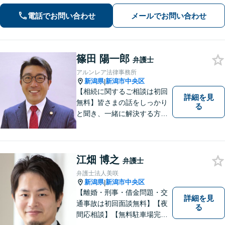
電話でお問い合わせ
メールでお問い合わせ
篠田 陽一郎
弁護士
アルンレア法律事務所
新潟県
新潟市中央区
|
【相続に関するご相談は初回
詳細を見
無料】皆さまの話をしっかり
る
と聞き、一緒に解決する方法
を探します。
江畑 博之
弁護士
弁護士法人美咲
新潟県
新潟市中央区
|
【離婚・刑事・借金問題・交
詳細を見
通事故は初回面談無料】【夜
る
間応相談】【無料駐車場完