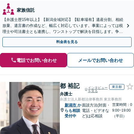
家族信託
【弁護士歴15年以上】【新潟全域対応】【駐車場有】遺産分割、相続
放棄、遺言書の作成など、幅広く対応しています。事案によっては税
理士や司法書士とも連携し、ワンストップで解決を目指します。争い
を防ぐためにもぜひご相談ください。【分割払い可】
料金表を見る
電話でお問い合わせ
メールでお問い合わせ
都 裕記
東京都
インタビュー
を見る
弁護士
弁護士法人新都法律事務所 東京事務所
営業時間：0
新潟市
か
面談方法(対面・
らも相談
電話・ビデオな
9:00~19:00
受付中
ど)は応相談
（平日）