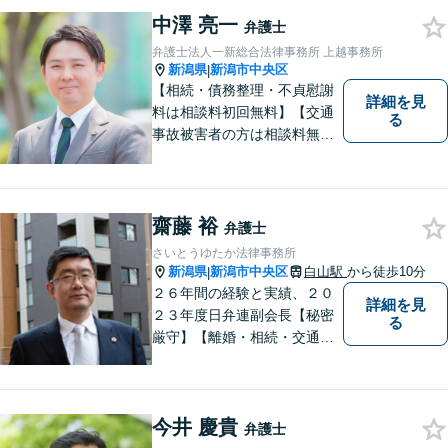
業・行政窓口など適切な相談
中澤 亮一
弁護士
先をご紹介しています。
弁護士法人一新総合法律事務所 上越事務所
新潟県
新潟市中央区
|
【相続・債務整理・不貞慰謝
詳細を見
料は相談料初回無料】【交通
る
事故被害者の方は相談料無料
（弁護士費用特約利用の場合
は除く）】気軽に相談してい
ただける弁護士になりたいと
思っています。
齋藤 裕
弁護士
さいとうゆたか法律事務所
新潟県
新潟市中央区
白山駅
から徒歩10分
|
２６年間の経験と実績、２０
詳細を見
２３年度日弁連副会長【秘密
る
厳守】【離婚・相続・交通事
故・労働事件は初回相談無
料】【土日相談可能】
今井 慶貴
弁護士