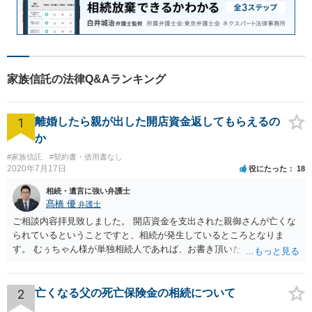
家族信託の法律Q&Aランキング
1
離婚したら親が出した開店資金返してもらえるの
か
#家族信託
#契約書・借用書なし
2020年7月17日
役にたった
18
相続・遺言に強い弁護士
髙橋 優
弁護士
ご相談内容拝見致しました。 開店資金を支出された親御さんが亡くな
られているということですと、相続が発生しているところとなりま
す。 むぅちゃん様が単独相続人であれば、お書き頂いたような方法で
ご主人に書面を書いてもらうことで対応は可能かと思います。 他にも
相続人おられるということであれば、他の相続人との協議が必要とな
るところです。 また、当該点とは別にご主人から貸付ではなく贈与で
2
亡くなる父の死亡保険金の相続について
あると主張される可能性がございます。 その場合には、貸付であるこ