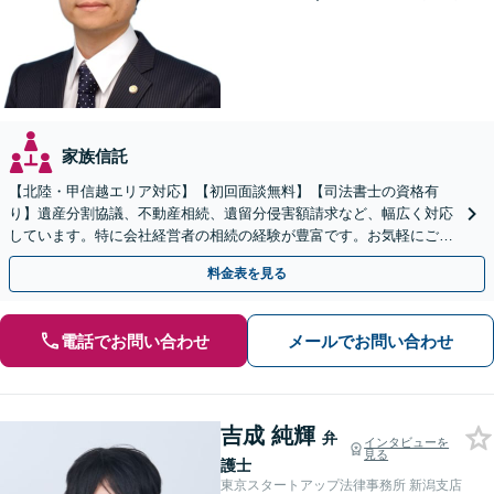
家族信託
【北陸・甲信越エリア対応】【初回面談無料】【司法書士の資格有
り】遺産分割協議、不動産相続、遺留分侵害額請求など、幅広く対応
しています。特に会社経営者の相続の経験が豊富です。お気軽にご相
談ください。【休日・夜間面談可】【オンライン面談可】
料金表を見る
電話でお問い合わせ
メールでお問い合わせ
吉成 純輝
弁
インタビューを
見る
護士
東京スタートアップ法律事務所 新潟支店