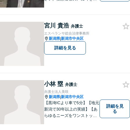
けることがモットーです。い
つでもあなたの味方となり、
解決へと導きます。お困りご
とはすぐにご相談ください。
宮川 貴浩
弁護士
エスペランサ総合法律事務所
新潟県
新潟市中央区
|
詳細を見る
小林 塁
弁護士
弁護士法人美咲
新潟県
新潟市中央区
|
【黒埼ICより車で5分】【地元
詳細を見
新潟で30年以上の実績】【あ
る
らゆるニーズをワンストップ
でサポート】依頼者の方々の
ご要望をしっかりと聞き、そ