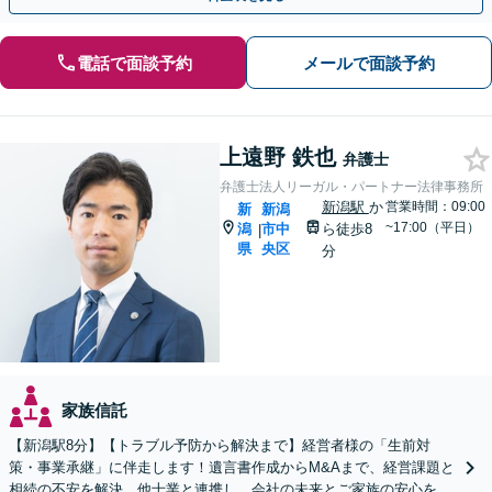
電話で面談予約
メールで面談予約
上遠野 鉄也
弁護士
弁護士法人リーガル・パートナー法律事務所
新潟駅
か
営業時間：09:00
新
新潟
~17:00（平日）
潟
市中
ら徒歩8
|
県
央区
分
家族信託
【新潟駅8分】【トラブル予防から解決まで】経営者様の「生前対
策・事業承継」に伴走します！遺言書作成からM&Aまで、経営課題と
相続の不安を解決。他士業と連携し、会社の未来とご家族の安心を守