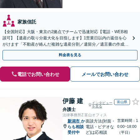
家族信託
【全国対応】大阪・東京の2拠点でチームで迅速対応【電話・WEB相
談可】【遺産の取り分最大化を目指します】1営業日以内の返信を心
がけます「不動産が絡んだ複雑な遺産分割／遺留分／遺言書の作成・
執行／事業承継など、お任せください」【休日相談あり】
料金表を見る
電話でお問い合わせ
メールでお問い合わせ
伊藤 建
富山県
インタビュー
を見る
弁護士
法律事務所Z 富山オフィス
営業時間：1
新潟市
か
面談方法(対面・
らも相談
電話・ビデオな
0:00~18:00
受付中
ど)は応相談
（平日）