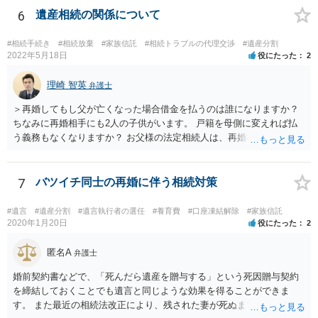
6
遺産相続の関係について
#相続手続き
#相続放棄
#家族信託
#相続トラブルの代理交渉
#遺産分割
2022年5月18日
役にたった
2
理崎 智英
弁護士
＞再婚してもし父が亡くなった場合借金を払うのは誰になりますか？
ちなみに再婚相手にも2人の子供がいます。 戸籍を母側に変えれば払
う義務もなくなりますか？ お父様の法定相続人は、再婚相手とご相談
者様なので、お父様の借金はご相談者様も相続することになります。
戸籍がどこにあるのかは関係ありません。 ただし、お父様が亡くなっ
たことを知ってから３か月以内に家庭裁判所にて「相続放棄」の手続
7
バツイチ同士の再婚に伴う相続対策
をすれば、ご相談者様はお父様の借金は相続しません。
#遺言
#遺産分割
#遺言執行者の選任
#養育費
#口座凍結解除
#家族信託
2020年1月20日
役にたった
2
匿名A
弁護士
婚前契約書などで、「死んだら遺産を贈与する」という死因贈与契約
を締結しておくことでも遺言と同じような効果を得ることができま
す。 また最近の相続法改正により、残された妻が死ぬまで家に住み続