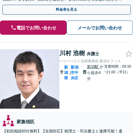
る身近なパートナーです。【顧問先80社以上の実績】
料金表を見る
電話でお問い合わせ
メールでお問い合わせ
川村 浩樹
弁護士
ベリーベスト法律事務所 新潟オフィス
新潟駅
か
営業時間：09:30
新
新潟
~21:00（平日）
潟
市中
ら徒歩4
|
県
央区
分
家族信託
【初回相談60分無料】【全国対応】税理士・司法書士と連携可能！遺