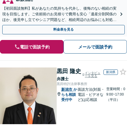
【初回面談無料】私があなたの気持ちを代弁し、後悔のない相続の実
現を目指します。ご依頼前のお見積りで費用も安心「遺産分割関係の
ほか、後見申し立てやシニア問題など、相続周辺のお悩みにも対処可
能」【WEB面談対応】
料金表を見る
電話で面談予約
メールで面談予約
黒田 隆史
新潟県
インタビュ
ーを見る
弁護士
黒田特許法律事務所
営業時間：0
新潟市
か
面談方法(対面・
らも相談
電話・ビデオな
9:00~17:00
受付中
ど)は応相談
（平日）