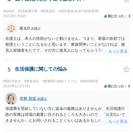
#認知症・意思疎通不能
#家族信託
#成年後見(生前の財産管理)
2023年1月4日
役にたった
3
匿名B
弁護士
弁護士は、本人の依頼がないと動けません。つまり、家族の依頼では
無理ということになるかと思います。家族間争いごとがなければ、後
見人候補者をたてて、その方に後見人になってもらう手続をすすめた
ほうが、今後もいろいろやりやすくなると思います。
5
生活保護に関しての悩み
#相続手続き
#家族信託
#家族間の相続トラブル
#相続税対策
2022年11月14日
役にたった
5
寺林 智栄
弁護士
保護費を受給していない方に返金の義務はありませんが、生活保護行
政の実務は現場の裁量に任されるところも大きいので、「お支払いで
きませんか」とお伺いされることくらいはあるかもしれません。 通報
するかどうかは、あなたとお父さんの妹さんとの関係などを総合的に
考えてご判断いただくのが良いと思います。