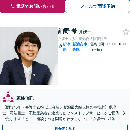
電話でお問い合わせ
メールで面談予約
細野 希
弁護士
弁護士法人一新総合法律事務所
新潟
新潟市中
営業時間：09:00~18:00
|
県
央区
（平日）
家族信託
【開設45年・弁護士20名以上在籍／新潟最大級規模の事務所】税理
士・司法書士・不動産業者と連携したワンストップサービスをご提供
いたします「どこに相談すべき問題かわからない」「弁護士に相談し
て大丈夫か不安」と迷っている方もぜひご相談ください
料金表を見る