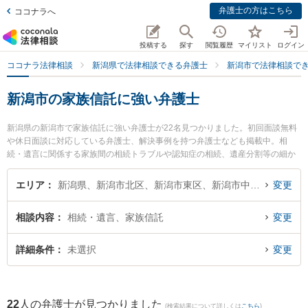
弁護士の方はこちら
ココナラへ
投稿する
探す
閲覧履歴
マイリスト
ログイン
ココナラ法律相談
新潟県で法律相談できる弁護士
新潟市で法律相談で
新潟市の家族信託に強い弁護士
新潟県の新潟市で家族信託に強い弁護士が22名見つかりました。初回面談無料
や休日面談に対応している弁護士、解決事例を持つ弁護士なども掲載中。相
続・遺言に関係する家族間の相続トラブルや認知症の相続、遺産分割等の細か
な分野での絞り込み検索もでき便利です。特に弁護士法人美咲の江幡 賢弁護士
や弁護士法人一新総合法律事務所の細野 希弁護士、弁護士法人リーガル・パー
エリア
新潟県、新潟市北区、新潟市東区、新潟市中央区、新潟市江南区、新潟市秋葉区、新潟市南区、新潟市西区、新潟市西蒲区
変更
トナー法律事務所の上遠野 鉄也弁護士のプロフィール情報や弁護士費用、強み
などが注目されています。『新潟市で土日や夜間に発生した家族信託のトラブ
相談内容
相続・遺言、家族信託
変更
ルを今すぐに弁護士に相談したい』『家族信託のトラブル解決の実績豊富な近
くの弁護士を検索したい』『初回相談無料で家族信託を法律相談できる新潟市
内の弁護士に相談予約したい』などでお困りの相談者さんにおすすめです。
詳細条件
未選択
変更
22
人の弁護士が見つかりました
(検索結果について詳しくは
こちら
)