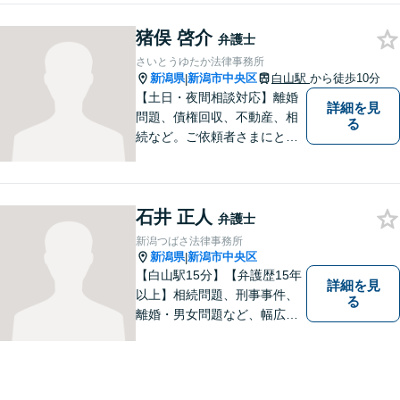
れを実現できるよう、最大限
の努力をいたします。
猪俣 啓介
弁護士
さいとうゆたか法律事務所
新潟県
新潟市中央区
白山駅
から徒歩10分
|
【土日・夜間相談対応】離婚
詳細を見
問題、債権回収、不動産、相
る
続など。ご依頼者さまにとっ
てのベストは何かを常に考え
て全力でサポートいたしま
す。難しい専門用語は使わ
石井 正人
ず、わかりやすくご説明しま
弁護士
す。お気軽にご相談ください
新潟つばさ法律事務所
【子連れ相談可】
新潟県
新潟市中央区
|
【白山駅15分】【弁護歴15年
詳細を見
以上】相続問題、刑事事件、
る
離婚・男女問題など、幅広い
分野で実績多数！メリット・
デメリットをしっかりご説明
し、納得していただける解決
を目指します。まずはお気軽