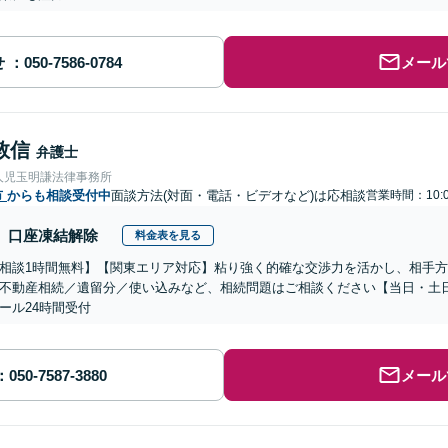
せ
メール
敦信
弁護士
人児玉明謙法律事務所
市
からも相談受付中
面談方法(対面・電話・ビデオなど)は応相談
営業時間：10:0
口座凍結解除
料金表を見る
相談1時間無料】【関東エリア対応】粘り強く的確な交渉力を活かし、相手
不動産相続／遺留分／使い込みなど、相続問題はご相談ください【当日・土
ール24時間受付
メール