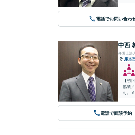
電話でお問い合わ
中西 
弁護士法
厚木
【初回
協議／
可。メ
電話で面談予約