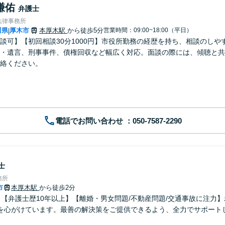
謙佑
弁護士
法律事務所
川県
厚木市
本厚木駅
から徒歩5分
営業時間：09:00~18:00（平日）
|
談可】【初回相談30分1000円】市役所勤務の経歴を持ち、相談のしや
・遺言、刑事事件、債権回収など幅広く対応。面談の際には、傾聴と共
絡ください。
電話でお問い合わせ
士
務所
市
本厚木駅
から徒歩2分
】【弁護士歴10年以上】【離婚・男女問題/不動産問題/交通事故に注力
を心がけています。最善の解決策をご提供できるよう、全力でサポート