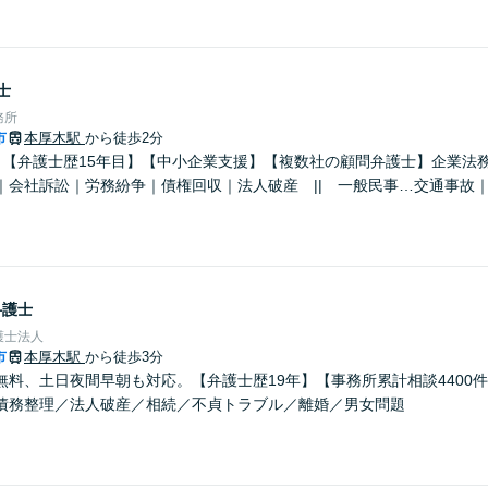
士
務所
市
本厚木駅
から徒歩2分
】【弁護士歴15年目】【中小企業支援】【複数社の顧問弁護士】企業法
｜会社訴訟｜労務紛争｜債権回収｜法人破産 || 一般民事…交通事故
弁護士
護士法人
市
本厚木駅
から徒歩3分
無料、土日夜間早朝も対応。【弁護士歴19年】【事務所累計相談4400
債務整理／法人破産／相続／不貞トラブル／離婚／男女問題