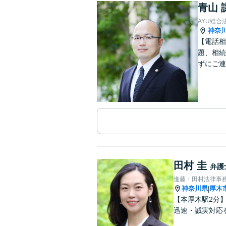
青山 
AYU総合
神奈
【電話相
題、相続
ずにご連
田村 圭
弁護
進藤・田村法律事
神奈川県
厚木
|
【本厚木駅2分
迅速・誠実対応