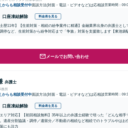
市
からも相談受付中
面談方法(対面・電話・ビデオなど)は応相談
営業時間：09:0
口座凍結解除
料金表を見る
士歴11年】【生前対策・相続の紛争案件に精通】金融業界出身の弁護士とし
調停など、生前対策から紛争対応まで「争族」対策を支援致します【東池袋
メールでお問い合わせ
謙
弁護士
事務所
市
からも相談受付中
面談方法(対面・電話・ビデオなど)は応相談
営業時間：09:3
口座凍結解除
料金表を見る
エリア対応】【初回相談無料】35年以上の弁護士経験で培った「どんな相手
。遺産分割協議・調停／遺留分／不動産の相続など相続でのトラブルやはお
策にも注力