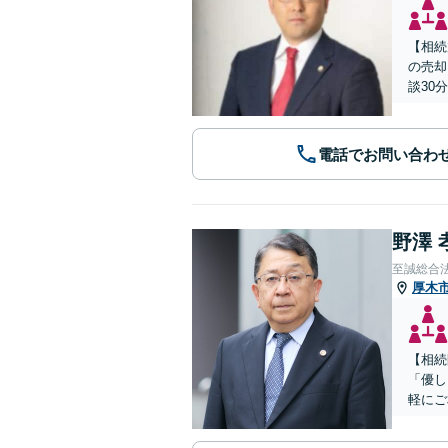
【相続
の売却
談30分
電話でお問い合わ
野澤 
至誠総合
厚木
【相続
「優し
軽にご