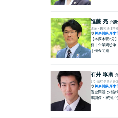
進藤 亮
弁護
進藤・田村法律事
神奈川県
厚木
|
【本厚木駅2分
務｜企業間紛争
｜借金問題
石井 琢磨
ジン法律事務所弁
神奈川県
厚木
|
借金問題は相談
事調停・審判／