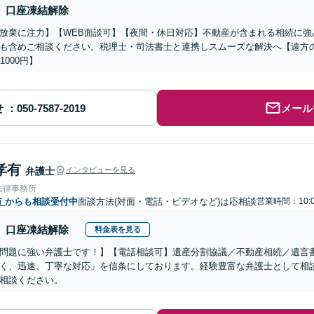
口座凍結解除
放棄に注力】【WEB面談可】【夜間・休日対応】不動産が含まれる相続に強
も含めご相談ください。税理士・司法書士と連携しスムーズな解決へ【遠方
1000円】
せ
メール
孝有
弁護士
インタビューを見る
法律事務所
市
からも相談受付中
面談方法(対面・電話・ビデオなど)は応相談
営業時間：10:0
口座凍結解除
料金表を見る
問題に強い弁護士です！】【電話相談可】遺産分割協議／不動産相続／遺言
く、迅速、丁寧な対応」を信条にしております。経験豊富な弁護士として相
相談ください。