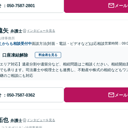
せ
メール
遠矢
弁護士
インタビューを見る
法律事務所
市
からも相談受付中
面談方法(対面・電話・ビデオなど)は応相談
営業時間：09:0
口座凍結解除
料金表を見る
エリア対応】遺産分割や遺留分など、相続問題はご相談ください。相続開始
でも承ります。司法書士や税理士とも連携し、不動産や株式の相続などもワ
継のご相談にも対応
せ
メール
拓也
弁護士
インタビューを見る
人コスモポリタン法律事務所