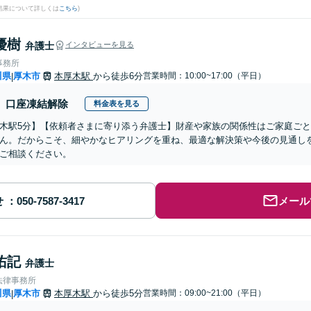
結果について詳しくは
こちら
)
優樹
弁護士
インタビューを見る
事務所
川県
厚木市
本厚木駅
から徒歩6分
営業時間：10:00~17:00（平日）
|
口座凍結解除
料金表を見る
木駅5分】【依頼者さまに寄り添う弁護士】財産や家族の関係性はご家庭ご
ん。だからこそ、細やかなヒアリングを重ね、最適な解決策や今後の見通し
ご相談ください。
せ
メール
佑記
弁護士
法律事務所
川県
厚木市
本厚木駅
から徒歩5分
営業時間：09:00~21:00（平日）
|