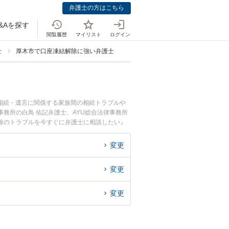
弁護士の方はこちら
&Aを探す
閲覧履歴
マイリスト
ログイン
士
厚木市で口座凍結解除に強い弁護士
相続・遺言に関係する家族間の相続トラブルや
務所の白鳥 佑記弁護士、AYU総合法律事務所
除のトラブルを今すぐに弁護士に相談したい』
内の弁護士に相談予約したい』などでお困りの相
変更
変更
変更