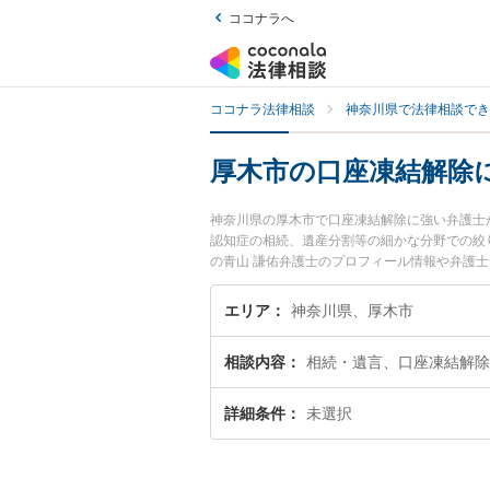
ココナラへ
ココナラ法律相談
神奈川県で法律相談でき
厚木市の口座凍結解除
神奈川県の厚木市で口座凍結解除に強い弁護士
認知症の相続、遺産分割等の細かな分野での絞り
の青山 謙佑弁護士のプロフィール情報や弁護
『口座凍結解除のトラブル解決の実績豊富な近
談者さんにおすすめです。
エリア
神奈川県、厚木市
相談内容
相続・遺言、口座凍結解除
詳細条件
未選択