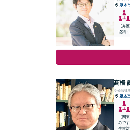
厚木
【弁護
協議・
髙橋 
髙橋法律
厚木
【関東
みです
生前対