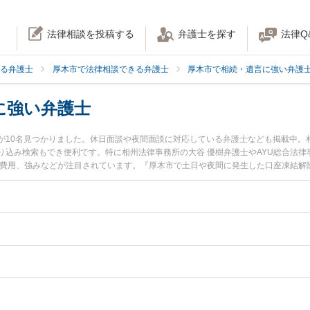
法律相談を投稿する
弁護士を探す
法律Q
る弁護士
厚木市で法律相談できる弁護士
厚木市で相続・遺言に強い弁護
に強い弁護士
が10名見つかりました。休日面談や夜間面談に対応している弁護士なども掲載中。
込み検索もでき便利です。特に相州法律事務所の大谷 優樹弁護士やAYU総合法律事
士費用、強みなどが注目されています。『厚木市で土日や夜間に発生した口座凍結解
くの弁護士を検索したい』『初回相談無料で口座凍結解除を法律相談できる厚木市