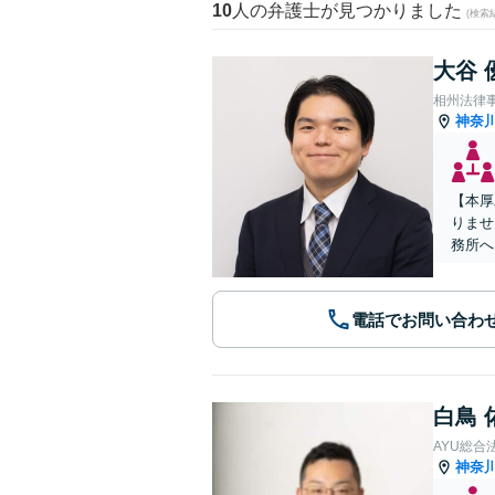
10
人の弁護士が見つかりました
(検索
大谷 
相州法律
神奈
【本厚
りませ
務所へ
電話でお問い合わ
白鳥 
AYU総合
神奈