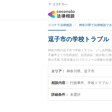
ココナラへ
ココナラ法律相談
神奈川県で法律相談でき
逗子市の学校トラブル
神奈川県の逗子市で学校トラブル・いじめ問題
不服申立てや住民訴訟、抗告訴訟（処分取り消
所の手島 万里弁護士のプロフィール情報や弁
に相談したい』『学校トラブル・いじめ問題の
護士に相談予約したい』などでお困りの相談者
エリア
神奈川県、逗子市
相談内容
行政事件、学校トラブル・
詳細条件
未選択