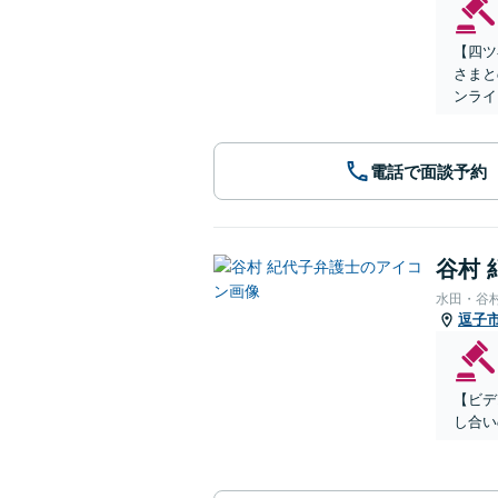
【四ツ
さまと
ンライ
電話で面談予約
谷村 
水田・谷
逗子
【ビデ
し合い