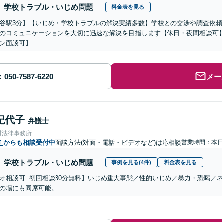
学校トラブル・いじめ問題
料金表を見る
谷駅3分】【いじめ・学校トラブルの解決実績多数】学校との交渉や調査依
のコミュニケーションを大切に迅速な解決を目指します【休日・夜間相談可】
ン面談可】
メー
紀代子
弁護士
村法律事務所
市
からも相談受付中
面談方法(対面・電話・ビデオなど)は応相談
営業時間：本
学校トラブル・いじめ問題
事例を見る(4件)
料金表を見る
オ相談可│初回相談30分無料】いじめ重大事態／性的いじめ／暴力・恐喝／
の場にも同席可能。