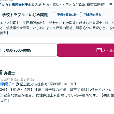
市
からも相談受付中
面談方法(対面・電話・ビデオなど)は応相談
営業時間：10:
学校トラブル・いじめ問題
事例を見る(1件)
料金表を見る
エリア対応】【初回相談無料】「学校のいじめ問題に精通した弁護士です」
ど、解決事例が豊富。いじめによる欠席数の配慮、退学処分の回避などにも
個室】
せ
メール
新
弁護士
すか法律事務所 逗子事務所
川県
逗子市
逗子駅
から徒歩3分
営業時間：本日定休日
|
3分】【相続・遺言】神奈川県全域の相続・遺言問題はお任せください
】豊富な実績が強み。女性弁護士も所属している事務所です。【初回面
ス可】