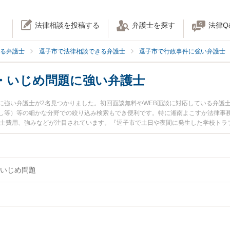
法律相談を投稿する
弁護士を探す
法律Q
る弁護士
逗子市で法律相談できる弁護士
逗子市で行政事件に強い弁護士
・いじめ問題に強い弁護士
に強い弁護士が2名見つかりました。初回面談無料やWEB面談に対応している弁護
し等）等の細かな分野での絞り込み検索もでき便利です。特に湘南よこすか法律事務
護士費用、強みなどが注目されています。『逗子市で土日や夜間に発生した学校トラ
トラブル解決の実績豊富な近くの弁護士を検索したい』『初回相談無料で学校トラ
さんにおすすめです。
いじめ問題