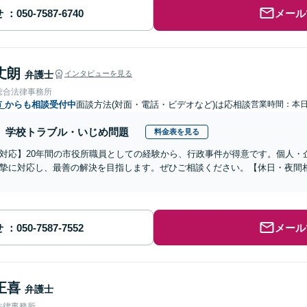
せ
メール
丈朗
弁護士
インタビューを見る
総合法律事務所
市
からも相談受付中
面談方法(対面・電話・ビデオなど)は応相談
営業時間：本
学校トラブル・いじめ問題
料金表を見る
対応】20年間の市役所職員としての経験から、行政事件が得意です。個人・
摯に対応し、最善の解決を目指します。ぜひご相談ください。【休日・夜間
せ
メール
正喜
弁護士
法律事務所