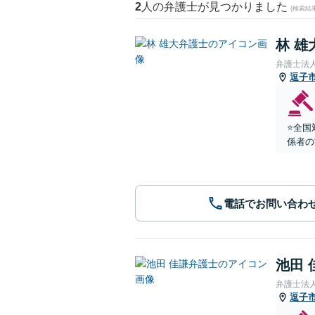
2
人の弁護士が見つかりました
(検索結
林 雄
弁護士法
逗子
⭐️全
係者の
電話でお問い合わ
池田 
弁護士法
逗子