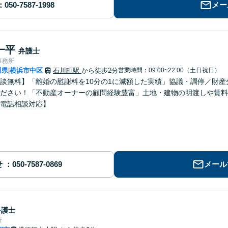
メー
一平
弁護士
事務所
川県
横浜市中区
石川町駅
から徒歩2分
営業時間：09:00~22:00（土日祝日）
|
談無料】「離婚の慰謝料を10分の1に減額した実績」協議・調停／財
ださい！「不動産オーナーの顧問経験豊富」土地・建物の明渡しや賃料
電話相談対応】
せ
メール
弁護士
所