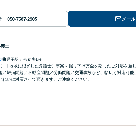
せ
メール
弁護士
市
逗子駅
から徒歩1分
分】【地域に根ざした弁護士】事案を掘り下げ万全を期したご対応を差
題／離婚問題／不動産問題／労働問題／交通事故など、幅広く対応可能
いねいに対応させて頂きます。ご連絡ください。