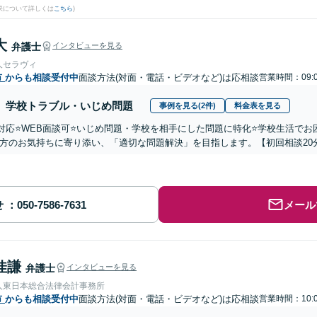
果について詳しくは
こちら
)
大
弁護士
インタビューを見る
人セラヴィ
市
からも相談受付中
面談方法(対面・電話・ビデオなど)は応相談
営業時間：09:
学校トラブル・いじめ問題
事例を見る(2件)
料金表を見る
国対応⭐️WEB面談可⭐️いじめ問題・学校を相手にした問題に特化⭐️学校生活
方のお気持ちに寄り添い、「適切な問題解決」を目指します。【初回相談20
せ
メール
佳謙
弁護士
インタビューを見る
人東日本総合法律会計事務所
市
からも相談受付中
面談方法(対面・電話・ビデオなど)は応相談
営業時間：10:0