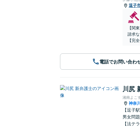
逗子
【関東
請求な
【完全
電話でお問い合わ
川尻 
湘南よこ
神奈
【逗子駅
男女問題
【法テラ