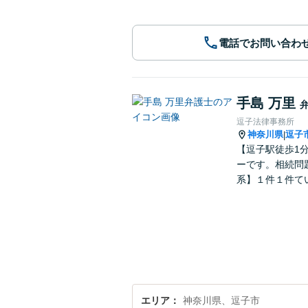
電話でお問い合わ
手島 万里
逗子法律事務所
神奈川県
逗子
|
【逗子駅徒歩1
ーです。相続問
系】１件１件て
エリア
神奈川県、逗子市