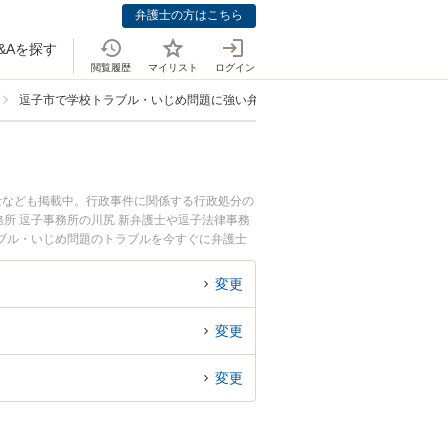
弁護士の方はこちら
&Aを探す
閲覧履歴
マイリスト
ログイン
逗子市で学校トラブル・いじめ問題に強い弁護士
士なども掲載中。行政事件に関係する行政処分の
所 逗子事務所の川尻 新弁護士や逗子法律事務
ブル・いじめ問題のトラブルを今すぐに弁護士
ブル・いじめ問題を法律相談できる逗子市内の弁
変更
変更
変更