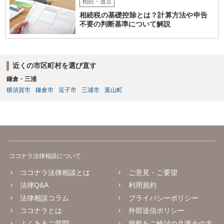
相続・遺言
相続税の基礎控除とは？計算方法や申告
不要の判断基準について解説
近くの市区町村を選び直す
鎌倉・三浦
横須賀市
鎌倉市
逗子市
三浦市
葉山町
ココナラ法律相談について
ココナラ法律相談とは
ご意見・ご要望
法律Q&A
利用規約
法律相談コラム
プライバシーポリシー
ココナラとは
外部送信ポリシー
よくあるご質問
掲載をご検討の弁護士の方