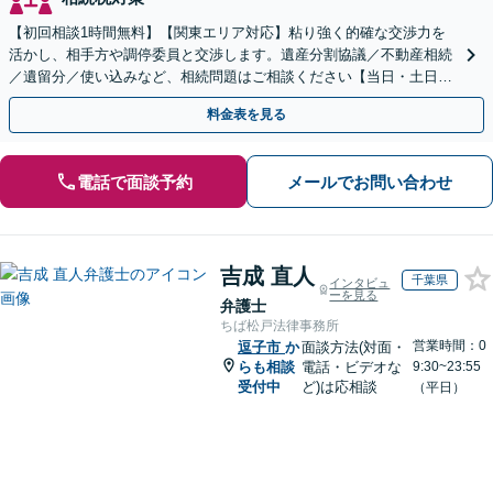
【初回相談1時間無料】【関東エリア対応】粘り強く的確な交渉力を
活かし、相手方や調停委員と交渉します。遺産分割協議／不動産相続
／遺留分／使い込みなど、相続問題はご相談ください【当日・土日対
応可】トラブル前の段階でも相談可。メール24時間受付
料金表を見る
電話で面談予約
メールでお問い合わせ
吉成 直人
千葉県
インタビュ
ーを見る
弁護士
ちば松戸法律事務所
営業時間：0
逗子市
か
面談方法(対面・
らも相談
電話・ビデオな
9:30~23:55
受付中
ど)は応相談
（平日）