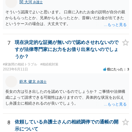
関 大河
弁護士
そういう認識でよいと思います。 口座に入れたお金の説明が自分の親
からもらったとか、兄弟からもらったとか、昔稼いだお金が出てきた
というケースの場合は、大丈夫です。
7
現在決定的な証拠が無いので認めさせれないので
すが法律専門家にお力をお借り出来ないのでしょ
うか？
#家族間の相続トラブル
#相続税対策
2023年6月11日
役にたった
3
鈴木 健太
弁護士
長女の方は引き出したのを認めているのでしょうか？ ご事情や法律構
成によって請求できる可能性はありますので、具体的な状況をお伝え
し弁護士に相続されるのが良いでしょう。
8
依頼している弁護士さんの相続調停での通帳の開
示について