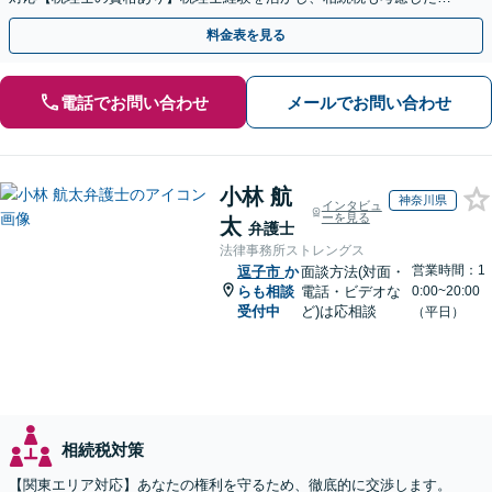
続手続きもお任せください【初回相談無料】生前贈与も対応
料金表を見る
電話でお問い合わせ
メールでお問い合わせ
小林 航
神奈川県
インタビュ
ーを見る
太
弁護士
法律事務所ストレングス
営業時間：1
逗子市
か
面談方法(対面・
らも相談
電話・ビデオな
0:00~20:00
受付中
ど)は応相談
（平日）
相続税対策
【関東エリア対応】あなたの権利を守るため、徹底的に交渉します。