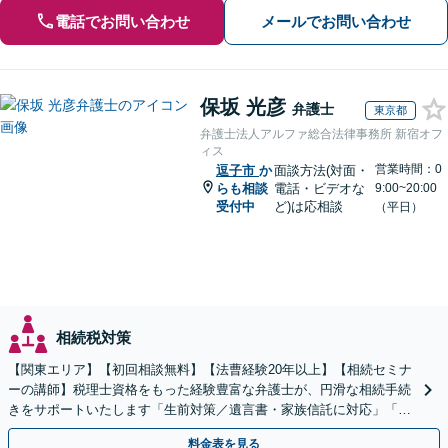
電話でお問い合わせ
メールでお問い合わせ
保坂 光彦
弁護士
東京都
弁護士法人アルファ総合法律事務所 新宿オフ
ィス
営業時間：0
逗子市
か
面談方法(対面・
らも相談
電話・ビデオな
9:00~20:00
受付中
ど)は応相談
（平日）
相続税対策
【関東エリア】【初回相談無料】【法曹経験20年以上】【相続セミナ
ーの講師】税理士資格をもった経験豊富な弁護士が、円滑な相続手続
きをサポートいたします「生前対策／遺言書・家族信託に対応」「遺
産整理業務の代行あり」【電話相談】
料金表を見る