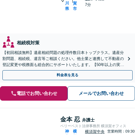
|
川
賀
7分
県
市
相続税対策
【初回相談無料】遺産相続問題の処理件数日本トップクラス。遺産分
割問題、相続税、遺言等ご相談ください。他士業と連携して不動産の
登記変更や税務面も総合的にサポートいたします。【50年以上の実績
と信頼】
料金表を見る
電話でお問い合わせ
メールでお問い合わせ
金本 忍
弁護士
ベリーベスト法律事務所 横須賀オフィス
神
横
横須賀中央
営業時間：09:30