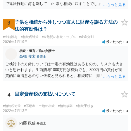
で違法行動に釘を刺して、正 常な相続に戻すことでしょう。 申告につ
いては、相続税を払うレベルなら、いったん法定相続で 申告して、そ
の際に3年以内に分割協議の上、修正申告する旨の書 面を添付するこ
とになります。 税務署も、およその遺産を把握してるので、税務署か
3
子供を相続から外しつつ友人に財産を譲る方法の
ら、遺産の 情報を得ることもあります。
法的有効性は？
#生前贈与
#相続税対策
#家族間の相続トラブル
#遺産分割
2026年1月19日
役にたった
4
相続・遺言に強い弁護士
髙橋 俊太
弁護士
ご検討中の方針については一定の有効性はあるものの、リスクも大き
いと思われます。生前贈与1000万円は有効でも、300万円の貸付が実
質的に返済意思のない仮装と見られると、相続時に「贈与」と評価さ
れ、子から遺留分侵害額請求を受ける可能性があります。 その他の方
法として考えられるものとしては、 ①信託（家族信託・目的信託） 財
産を信託口に移し、受託者（信頼できる友人や専門職）に管理させ、
4
固定資産税の支払いについて
・生存中はあなたの生活費・介護費に優先充当 ・残余を友人や慈善団
体へ と使途を厳格に指定。相続ではなく信託帰属になるため、子の関
#相続税対策
#不動産・土地の相続
#相続放棄
#相続手続き
与を大きく排除できます。 ②遺言＋生命保険の組合せ 生活資金は手元
2022年7月13日
役にたった
4
に残し、余剰資金で受取人を友人・団体にした保険を活用。保険金は
相続財産とは別枠で、遺留分対策にも有効と思われます。 ③負担付死
内藤 政信
弁護士
因贈与 「介護・見守り等を条件に、死亡時に財産を渡す」契約。条件