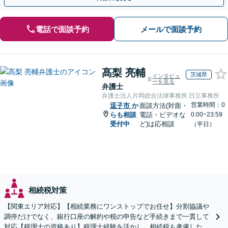
電話で面談予約
メールで面談予約
髙梨 亮輔
茨城県
インタビュ
ーを見る
弁護士
弁護士法人片岡総合法律事務所 日立事務所
営業時間：0
逗子市
か
面談方法(対面・
らも相談
電話・ビデオな
0:00~23:59
受付中
ど)は応相談
（平日）
相続税対策
【関東エリア対応】【相続業務にワンストップでお任せ】分割協議や
調停だけでなく、銀行口座の解約や税の申告など手続きまで一貫して
対応【税理士の資格あり】税理士経験を活かし、相続税も考慮した相