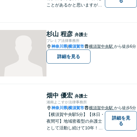
る
ことがあるかと思いますが、
まず誰かに相談してみるとい
うことで解決の糸口が見つか
るかもしれません。地域の
方々により良い法律サービス
杉山 程彦
弁護士
を届けていきたいと思いま
プレミア法律事務所
す。 ぜひご相談ください。
神奈川県
横須賀市
横須賀中央駅
から徒歩6分
|
詳細を見る
畑中 優宏
弁護士
湘南よこすか法律事務所
神奈川県
横須賀市
横須賀中央駅
から徒歩5分
|
【横須賀中央駅5分】【休日・
詳細を見
夜間可】地域密着型の弁護士
る
として活動し続けて10年！豊
富な弁護経験と信頼を持つ弁