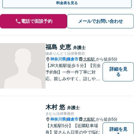
料金表を見る
電話で面談予約
メールでお問い合わせ
福島 史恵
弁護士
鎌倉りんどう法律事務所
神奈川県
鎌倉市
大船駅
から徒歩5分
|
【JR大船駅徒歩５分】【完全
詳細を見
予約制】一件一件丁寧に対
る
応。親しみやすく、話しやす
い弁護士であることを心がけ
ています。ご相談予約をご希
望の場合にはまずはお気軽に
お問い合わせください。
木村 悠
弁護士
きむら法律事務所
神奈川県
鎌倉市
大船駅
から徒歩5分
|
【大船駅5分】【近隣駐車場
詳細を見
有】皆さんも日常の中で悩む