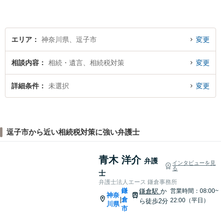
エリア
神奈川県、逗子市
変更
相談内容
相続・遺言、相続税対策
変更
詳細条件
未選択
変更
逗子市から近い相続税対策に強い弁護士
青木 洋介
弁護
インタビューを見
る
士
弁護士法人エース 鎌倉事務所
鎌
鎌倉駅
か
営業時間：08:00~
神奈
倉
|
22:00（平日）
ら徒歩2分
川県
市