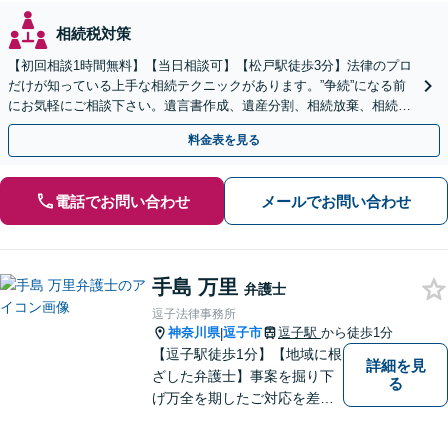
相続税対策
【初回相談1時間無料】【当日相談可】【松戸駅徒歩3分】法律のプロ
だけが知っている上手な相続テクニックがあります。”争続”になる前
にお気軽にご相談下さい。遺言書作成、遺産分割、相続放棄、相続税
のことなど弁護経験豊富です。
料金表を見る
電話でお問い合わせ
メールでお問い合わせ
手島 万里
弁護士
逗子法律事務所
神奈川県
逗子市
逗子駅
から徒歩1分
|
【逗子駅徒歩1分】【地域に根
詳細を見
ざした弁護士】事案を掘り下
る
げ万全を期したご対応を差し
上げることがモットーです。
相続問題／離婚問題／不動産