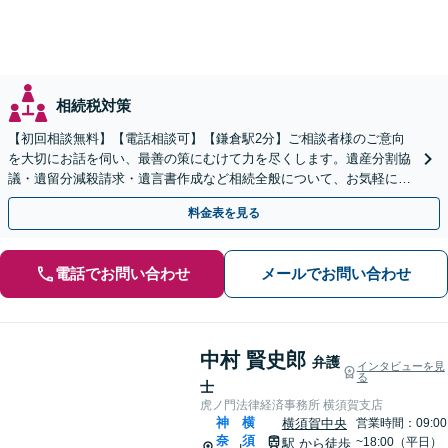
相続税対策
【初回相談無料】【電話相談可】【鎌倉駅2分】ご相談者様のご意向
を大切にお話を伺い、最善の策にむけて力を尽くします。遺産分割協
議・遺留分減殺請求・遺言書作成など相続全般について、お気軽にご
相談ください。
料金表を見る
電話でお問い合わせ
メールでお問い合わせ
中村 賢史郎
弁護
インタビューを見
る
士
虎ノ門法律経済事務所 横須賀支店
神
横
横須賀中央
営業時間：09:00
奈
須
~18:00（平日）
駅
から徒歩