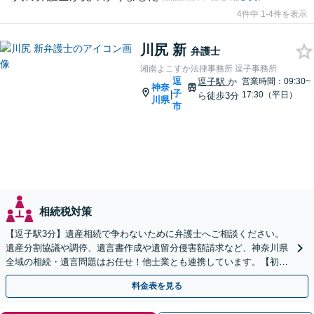
4件中 1-4件を表示
川尻 新
弁護士
湘南よこすか法律事務所 逗子事務所
逗
逗子駅
か
営業時間：09:30~
神奈
子
|
17:30（平日）
ら徒歩3分
川県
市
相続税対策
【逗子駅3分】遺産相続で争わないために弁護士へご相談ください。
遺産分割協議や調停、遺言書作成や遺留分侵害額請求など、神奈川県
全域の相続・遺言問題はお任せ！他士業とも連携しています。【初回
面談無料】【夜間・休日は予約で対応可】
料金表を見る