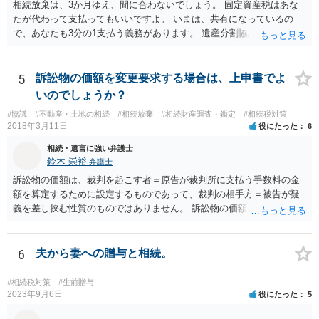
相続放棄は、3か月ゆえ、間に合わないでしょう。 固定資産税はあな
不履行なら無効にでき、老後の安心を担保できます。 ④ 寄附予約＋解
たが代わって支払ってもいいですよ。 いまは、共有になっているの
除条件 慈善団体への寄附を予約しつつ、資金不足時は解除できる条項
で、あなたも3分の1支払う義務があります。 遺産分割協議をして、不
を設定。 などがあり得るかと思われます。
動産取得者を決めて、相続登記する必要があります。 登記名義人に支
払い義務があります。
5
訴訟物の価額を変更要求する場合は、上申書でよ
いのでしょうか？
#協議
#不動産・土地の相続
#相続放棄
#相続財産調査・鑑定
#相続税対策
2018年3月11日
役にたった
6
相続・遺言に強い弁護士
鈴木 崇裕
弁護士
訴訟物の価額は、裁判を起こす者＝原告が裁判所に支払う手数料の金
額を算定するために設定するものであって、裁判の相手方＝被告が疑
義を差し挟む性質のものではありません。 訴訟物の価額自体が裁判の
目的（審理の対象）となることもありませんので、上申書や証拠を出
したとしても、変更されることはありません。
6
夫から妻への贈与と相続。
#相続税対策
#生前贈与
2023年9月6日
役にたった
5