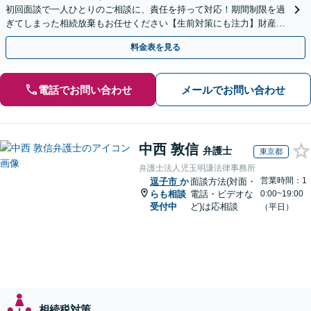
初回面談で一人ひとりのご相談に、責任を持って対応！期間制限を過
ぎてしまった相続放棄もお任せください【生前対策にも注力】財産管
理から遺言書の作成・執行まで、一括してサポート
料金表を見る
電話でお問い合わせ
メールでお問い合わせ
中西 敦信
弁護士
東京都
弁護士法人児玉明謙法律事務所
営業時間：1
逗子市
か
面談方法(対面・
らも相談
電話・ビデオな
0:00~19:00
受付中
ど)は応相談
（平日）
相続税対策