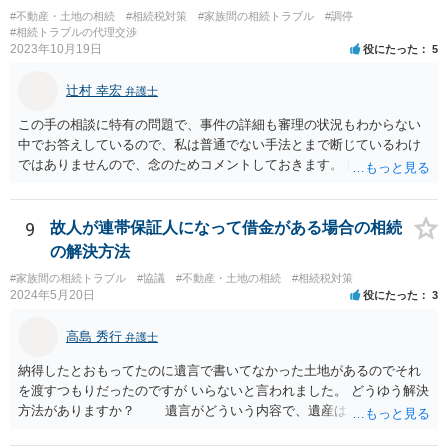
#不動産・土地の相続
#相続税対策
#家族間の相続トラブル
#調停
#相続トラブルの代理交渉
2023年10月19日
役にたった
5
辻村 幸宏
弁護士
この手の相談に特有の問題で、事件の詳細も審理の状況もわからない
中でお答えしているので、私は普通でない手法とまで断じているわけ
ではありませんので、念のためコメントしておきます。 匿名の弁護士
さんが回答しておられるように、いずれ出さざるを得なくなる書類な
のではないかという視点もありますし、その場合には結局出さなけれ
ば不利益もあります。あるいは、後に虚偽主張をしたと指摘されるリ
9
故人が連帯保証人になって借金がある場合の相続
スクもあります。 ですからそれを提出したことが事件処理として不適
の解決方法
切であるとか、結果においてマイナスを与えたということまではいえ
#家族間の相続トラブル
#協議
#不動産・土地の相続
#相続税対策
ないと思います。 依頼者とのコミュニケーション含む微妙な問題であ
2024年5月20日
役にたった
3
り第三者にはあまりアドバイスしづらい問題であるということはご理
解いただければ幸いです。
高島 秀行
弁護士
納得したとおもってたのに遺言で書いてなかった土地があるのでそれ
を渡すつもりだったのですが いらないと言われました。 どうゆう解決
方法がありますか？ 遺言がどういう内容で、遺産はどれくらいあ
ったのか、遺言に書いていなかった土地の価値 など、詳しい事情が