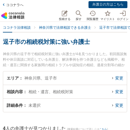
弁護士の方はこちら
ココナラへ
投稿する
探す
閲覧履歴
マイリスト
ログイン
ココナラ法律相談
神奈川県で法律相談できる弁護士
逗子市で法律相談
逗子市の相続税対策に強い弁護士
神奈川県の逗子市で相続税対策に強い弁護士が4名見つかりました。初回面談無
料や休日面談に対応している弁護士、解決事例を持つ弁護士なども掲載中。相
続・遺言に関係する家族間の相続トラブルや認知症の相続、遺産分割等の細か
な分野での絞り込み検索もでき便利です。特に湘南よこすか法律事務所 逗子事
務所の川尻 新弁護士や逗子法律事務所の手島 万里弁護士、逗子税務法律会計事
エリア
神奈川県、逗子市
変更
務所の和田 和純弁護士のプロフィール情報や弁護士費用、強みなどが注目され
ています。『逗子市で土日や夜間に発生した相続税対策のトラブルを今すぐに
相談内容
相続・遺言、相続税対策
変更
弁護士に相談したい』『相続税対策のトラブル解決の実績豊富な近くの弁護士
を検索したい』『初回相談無料で相続税対策を法律相談できる逗子市内の弁護
士に相談予約したい』などでお困りの相談者さんにおすすめです。
詳細条件
未選択
変更
4
人の弁護士が見つかりました
(検索結果について詳しくは
こちら
)