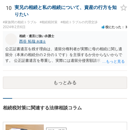
分からないとあなたの質問に回答することは難しいです。 遺留分
が請求されるのであれば、遺留分は法改正により現金で支払うことに
10
実兄の相続と私の相続について、資産の行方を知
なることから 土地を渡すということで解決しない可能性はありま
りたい
す。 ただ、遺言で書いていない土地は、遺産分割により、相手が
#家族間の相続トラブル
#相続税対策
#相続トラブルの代理交渉
取得することとなる可能性はあります。 弁護士に面談で詳しい事
2024年2月6日
役にたった
3
情を話して相談された方がよいと思います。
相続・遺言に強い弁護士
西谷 拓哉
弁護士
公正証書遺言を残す理由は、遺留分権利者が実際に母の相続に関し遺
留分（本来の相続分の２分の１です）を主張するか分からないからで
す。 公正証書遺言を尊重し、実際には遺留分侵害額請求を行使しない
かもしれません。 遺留分侵害額請求をされないように、あらかじめ遺
留分相当額を分配する遺言を作ることも一つの方法です。
もっとみる
相続税対策に関連する法律相談コラム