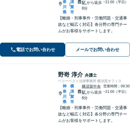
奈
須
~21:00（平日）
駅
から徒歩
|
川
賀
8分
県
市
【離婚・刑事事件・労働問題・交通事
故など幅広く対応】各分野の専門チー
ムがお客様をサポートします。
電話でお問い合わせ
メールでお問い合わせ
野嵜 淳介
弁護士
ベリーベスト法律事務所 横須賀オフィス
神
横
横須賀中央
営業時間：09:30
奈
須
~21:00（平日）
駅
から徒歩
|
川
賀
8分
県
市
【離婚・刑事事件・労働問題・交通事
故など幅広く対応】各分野の専門チー
ムがお客様をサポートします。