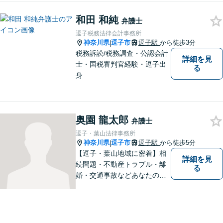
問題／労働問題／交通事故な
和田 和純
ど、幅広く対応可能。【明確
弁護士
な料金体系】１件１件ていね
逗子税務法律会計事務所
いに対応させて頂きます。ご
神奈川県
逗子市
逗子駅
から徒歩3分
|
連絡ください。
税務訴訟/税務調査・公認会計
詳細を見
士・国税審判官経験・逗子出
る
身
奥園 龍太郎
弁護士
逗子・葉山法律事務所
神奈川県
逗子市
逗子駅
から徒歩5分
|
【逗子・葉山地域に密着】相
詳細を見
続問題・不動産トラブル・離
る
婚・交通事故などあなたの困
りごとを一緒に解決していき
ましょう。