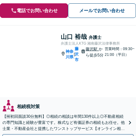
電話でお問い合わせ
メールでお問い合わせ
山口 裕哉
弁護士
弁護士法人KTG 湘南藤沢法律事務所
藤
藤沢駅
か
営業時間：09:30~
神奈
沢
|
21:00（平日）
ら徒歩5分
川県
市
相続税対策
【🆓初回面談30分無料】◎相続の相談は年間130件以上◎不動産相続
の専門知識と経験が豊富です。株式など有価証券の相続もお任せ。他
士業・不動産会社と提携したワンストップサービス【オンライン相談
｜カード・分割払い可】