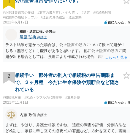
1
公正証書遺言を作りたいです。
#公正証書遺言の作成
#遺言の書き直し・やり直し
#遺言
#相続税対策
#家族間の相続トラブル
#遺言の真偽鑑定・遺言無効
2022年6月17日
役にたった
5
相続・遺言に強い弁護士
尾畠 弘典
弁護士
テスト結果が悪かった場合は、公正証書の効力について後々問題が生
じる（無効など）可能性があると思います。 他に公正証書の効力に問
題が出る場合としては、強迫により作成された場合、錯誤（勘違い）
の場合などがあります。 遺言の対象となる財産の多寡などにもよりま
すが、弁護士に作成を依頼する場合は、１０～数十万円程度になるケ
ースが多いと思います。 報酬体系は、弁護士ごとに異なりますので一
2
相続争い 部外者の乱入で相続税の申告期限ま
律の基準はありません。
で、２ヶ月程 今だに生命保険や預貯金など隠さ
れている
#相続税対策
#相続トラブルの代理交渉
#遺産分割
2021年11月1日
役にたった
5
内藤 政信
弁護士
まずは、やはり、弁護士相談ですね。 遺産の調査や評価、分割方法な
ど検討し、家裁に申し立ての必要 性の有無など、方針を立てて、書面