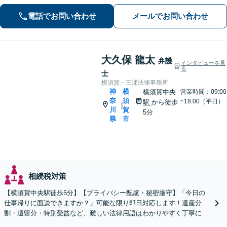
電話でお問い合わせ
メールでお問い合わせ
大久保 龍太
弁護
インタビューを見
る
士
横須賀・三浦法律事務所
神
横
横須賀中央
営業時間：09:00
奈
須
~18:00（平日）
駅
から徒歩
|
川
賀
5分
県
市
相続税対策
【横須賀中央駅徒歩5分】【プライバシー配慮・秘密厳守】「今日の
仕事帰りに面談できますか？」可能な限り即日対応します！遺産分
割・遺留分・特別受益など、難しい法律用語はわかりやすく丁寧に説
明【分割・後払い可】【夜間面談対応（事前予約）】