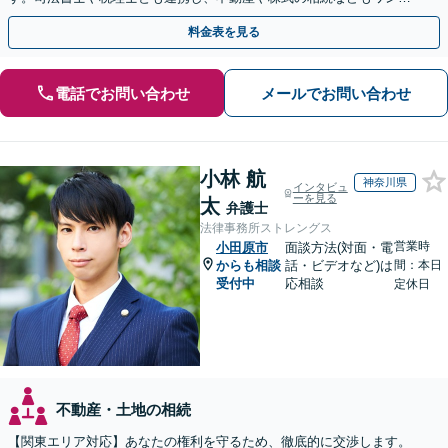
トップで対応可能。遺言書作成や事業承継のご相談にも対応
料金表を見る
電話でお問い合わせ
メールでお問い合わせ
小林 航
神奈川県
インタビュ
ーを見る
太
弁護士
法律事務所ストレングス
営業時
小田原市
面談方法(対面・電
からも相談
話・ビデオなど)は
間：本日
受付中
応相談
定休日
不動産・土地の相続
【関東エリア対応】あなたの権利を守るため、徹底的に交渉します。