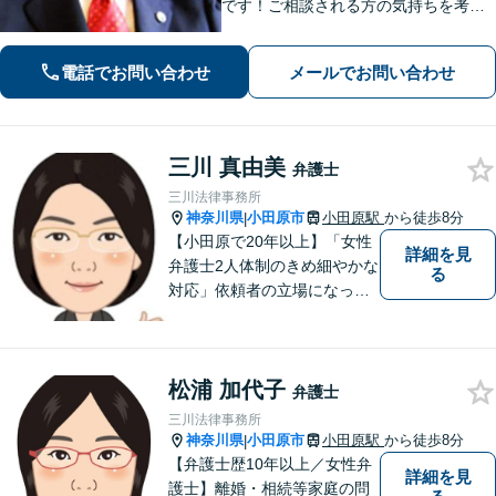
です！ご相談される方の気持ちを考え
ながら、問題を解決していきます。そ
して頼んで良かったと思われる、そう
電話でお問い合わせ
メールでお問い合わせ
いう弁護士でいようと日々努めていま
す。 まずはご相談ください。
三川 真由美
弁護士
三川法律事務所
神奈川県
小田原市
小田原駅
から徒歩8分
|
【小田原で20年以上】「女性
詳細を見
弁護士2人体制のきめ細やかな
る
対応」依頼者の立場になって
丁寧にお話をうかがい、わか
りやすく方針や手続について
説明することを心がけていま
松浦 加代子
す。【離婚／子連れ相談可】
弁護士
複雑・高額な財産分与も安心
三川法律事務所
【民事信託士】資格を生かし
神奈川県
小田原市
小田原駅
から徒歩8分
|
た相続対策
【弁護士歴10年以上／女性弁
詳細を見
護士】離婚・相続等家庭の問