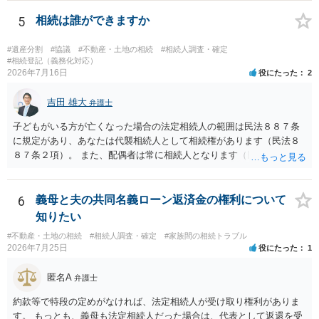
ますか。 →本人が自由に決められますので、どこが妥当とは言えない
です。客観的な基準もありません。 ・できれば穏やかに、分割を拒否
5
相続は誰ができますか
することはできますか。 →分割を拒否するということは、遺産はいら
ないということでしょうか。遺言で、受取を指定されててもいらない
#遺産分割
#協議
#不動産・土地の相続
#相続人調査・確定
と拒否することはできます。理由を説明する必要はありません。
#相続登記（義務化対応）
2026年7月16日
役にたった
2
吉田 雄大
弁護士
子どもがいる方が亡くなった場合の法定相続人の範囲は民法８８７条
に規定があり、あなたは代襲相続人として相続権があります（民法８
８７条２項）。 また、配偶者は常に相続人となります（民法８９０
条）。 「祖父の子供３人」の方の配偶者がご健在であれば、その方に
も相続権があります。つまり、孫５人に加えて「おじ又はおば」にも
相続権がある可能性があります。
6
義母と夫の共同名義ローン返済金の権利について
知りたい
#不動産・土地の相続
#相続人調査・確定
#家族間の相続トラブル
2026年7月25日
役にたった
1
匿名A
弁護士
約款等で特段の定めがなければ、法定相続人が受け取り権利がありま
す。 もっとも、義母も法定相続人だった場合は、代表として返還を受