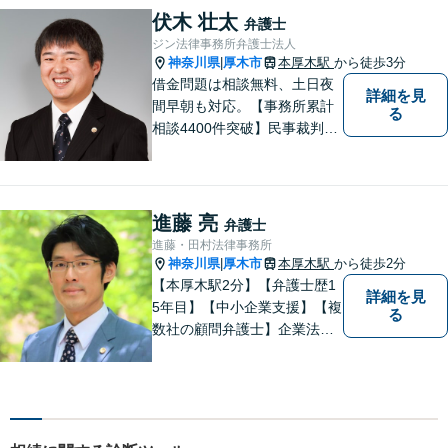
男女問題
伏木 壮太
弁護士
ジン法律事務所弁護士法人
神奈川県
厚木市
本厚木駅
から徒歩3分
|
借金問題は相談無料、土日夜
詳細を見
間早朝も対応。【事務所累計
る
相談4400件突破】民事裁判／
家事調停・審判／債務整理／
法人破産／相続／不貞トラブ
ル／離婚／男女問題
進藤 亮
弁護士
進藤・田村法律事務所
神奈川県
厚木市
本厚木駅
から徒歩2分
|
【本厚木駅2分】【弁護士歴1
詳細を見
5年目】【中小企業支援】【複
る
数社の顧問弁護士】企業法
務…会社法｜契約法務｜企業
間紛争｜会社訴訟｜労務紛争
｜債権回収｜法人破産 || 一
般民事…交通事故｜労働｜不
動産｜相続｜借金問題