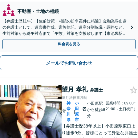
不動産・土地の相続
【弁護士歴11年】【生前対策・相続の紛争案件に精通】金融業界出身
の弁護士として、遺言書作成、家族信託、遺産分割協議・調停など、
生前対策から紛争対応まで「争族」対策を支援致します【東池袋駅2
分】【初回面談無料】
料金表を見る
メールでお問い合わせ
望月 孝礼
弁護士
望月法律事務所
神
小
小田原駅
営業時間：09:00~
奈
田
21:00（土日祝日）
から徒歩9
|
川
原
分
県
市
【弁護士歴38年以上】小田原駅東口よ
り徒歩9分。皆様にとって身近な弁護士