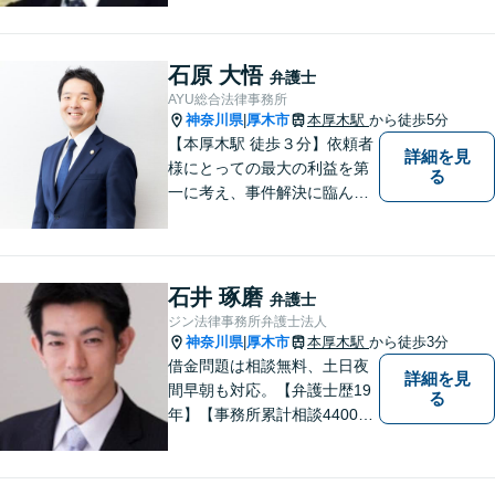
トラブル、遺産相続など個
人・法人問わず誠実に対応い
たします。
石原 大悟
弁護士
AYU総合法律事務所
神奈川県
厚木市
本厚木駅
から徒歩5分
|
【本厚木駅 徒歩３分】依頼者
詳細を見
様にとっての最大の利益を第
る
一に考え、事件解決に臨んで
おります。神奈川県央地域に
根差し、みなさまから選ばれ
るべき県内Ｎｏ１の法律事務
所を目指しております。
石井 琢磨
弁護士
ジン法律事務所弁護士法人
神奈川県
厚木市
本厚木駅
から徒歩3分
|
借金問題は相談無料、土日夜
詳細を見
間早朝も対応。【弁護士歴19
る
年】【事務所累計相談4400件
突破】民事裁判／家事調停・
審判／債務整理／法人破産／
相続／不貞トラブル／離婚／