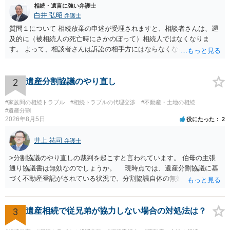
相続・遺言に強い弁護士
白井 弘昭
弁護士
質問１について 相続放棄の申述が受理されますと、相談者さんは、遡
及的に（被相続人の死亡時にさかのぼって）相続人ではなくなりま
す。 よって、相談者さんは訴訟の相手方にはならなくなるので（明け
渡し請求の対象ではなくなるので）請求棄却となります。 相続放棄受
理証明を家庭裁判所で取得し、コピーを答弁書に添えて裁判所に提出
してください。 質問２について 請求棄却を求める答弁書を提出すれ
2
遺産分割協議のやり直し
ば、第１回期日は出席する必要がありません。その日は差支え（用事
があり出席できない）との記載で十分です。 質問３について 弁護士で
#家族間の相続トラブル
#相続トラブルの代理交渉
#不動産・土地の相続
はないので、ｍｉｎｔｓでの提出の必要は無いと思います。郵送（期
#遺産分割
2026年8月5日
役にたった
2
限までに届けばよい）で十分です。 詳細は、書面記載の裁判所書記官
にお問い合わせください。 以上、ご参考まで。
井上 祐司
弁護士
>分割協議のやり直しの裁判を起こすと言われています。 伯母の主張
通り協議書は無効なのでしょうか。 現時点では、遺産分割協議に基
づく不動産登記がされている状況で、分割協議自体の無効を裁判所が
認めたわけではないので、分割協議の効力に影響はありません。 先
方の訴訟の主張及び立証次第ですが、 ・御祖母様の認知能力に関する
医師の意見書、筆跡鑑定 が提出されればその効力が否定される可能性
3
遺産相続で従兄弟が協力しない場合の対処法は？
はありますが、 ・伯母様自身が分割協議に加わっていること ・御祖母
様の意に反する遺産分割協議を行う実益が誰にあったかの立証が困難