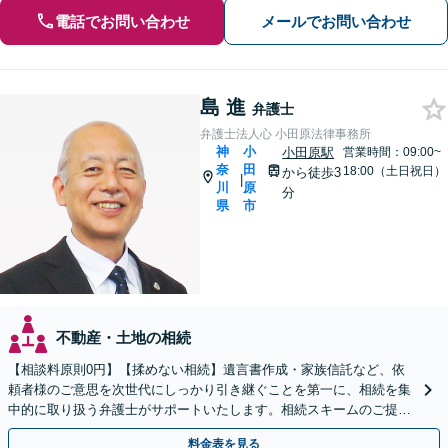
電話でお問い合わせ
メールでお問い合わせ
島 進
弁護士
弁護士法人心 小田原法律事務所
神
小
小田原駅
営業時間：09:00~
奈
田
18:00（土日祝日）
から徒歩3
|
川
原
分
県
市
不動産・土地の相続
【相談料原則0円】【揉めない相続】遺言書作成・家族信託など、依
頼者様のご意思を次世代にしっかり引き継ぐことを第一に、相続を集
中的に取り扱う弁護士がサポートいたします。相続スキームのご提案
から遺言執行まで責任を持って対応させていただきます。
料金表を見る