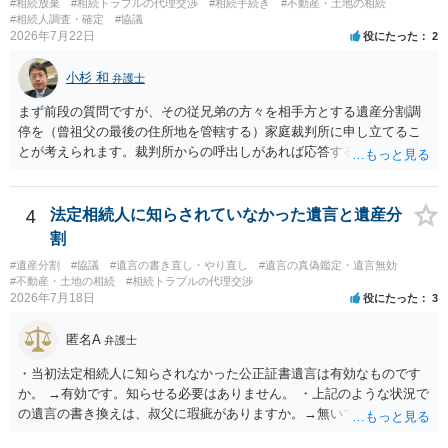
#相続放棄
#相続トラブルの代理交渉
#相続手続き
#不動産・土地の相続
であること からすると、実際に遺産分割協議の効力が否定される可能
#相続人調査・確定
#協議
2026年7月22日
役にたった
2
性はそれほど高くない（立証のハードルは非常に高い）ということが
言えると思います。
小杉 和
弁護士
まず前段の質問ですが、その従兄弟の方々を相手方とする遺産分割調
停を（曾祖父の最後の住所地を管轄する）家庭裁判所に申し立てるこ
とが考えられます。裁判所からの呼出しがあれば応答する可能性がま
だあるのではないでしょうか。 後段の質問については、相続放棄は可
能と思われます。時間が思った以上にないので必要書類をてきぱきと
揃える必要があります。その点是非御注意ください。
4
法定相続人に知らされていなかった遺言と遺産分
割
#遺産分割
#協議
#遺言の書き直し・やり直し
#遺言の真偽鑑定・遺言無効
#不動産・土地の相続
#相続トラブルの代理交渉
2026年7月18日
役にたった
3
匿名A
弁護士
・当初法定相続人に知らされなかった公正証書遺言は有効なものです
か。 →有効です。知らせる必要はありません。 ・上記のような状況で
の遺言の書き換えは、叔父に瑕疵がありますか。→無いです。 ・分割
する場合の比率は、現状で、客観的に見てどの程度が妥当と考えられ