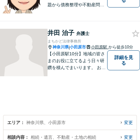
る
題から債務整理や不動産問題
まで幅広く対応。これまでに
培った知識・経験を活かしつ
つ、依頼者の立場に寄り添っ
井田 治子
た解決方法を提案できるよう
弁護士
努めます。【小田原駅8分／子
まちかど法律事務所
連れ相談可】お気軽にご相談
神奈川県
小田原市
小田原駅
から徒歩10分
|
ください。
【小田原駅10分】地域の皆さ
詳細を見
まのお役に立てるよう日々研
る
鑽を積んでまいります。 お気
軽にご相談ください。
エリア
神奈川県、小田原市
変更
相談内容
相続・遺言、不動産・土地の相続
変更