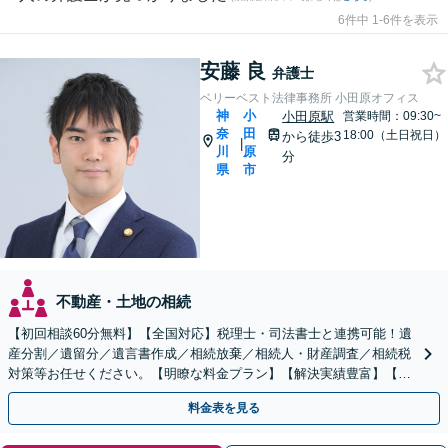
6件中 1-6件を表示
安藤 良
弁護士
ベリーベスト法律事務所 小田原オフィス
神
小
小田原駅
営業時間：09:30~
奈
田
18:00（土日祝日）
から徒歩3
|
川
原
分
県
市
不動産・土地の相続
【初回相談60分無料】【全国対応】税理士・司法書士と連携可能！遺
産分割／遺留分／遺言書作成／相続放棄／相続人・財産調査／相続税
対策等お任せください。【明瞭な料金プラン】【解決実績豊富】【電
話相談可】
料金表を見る