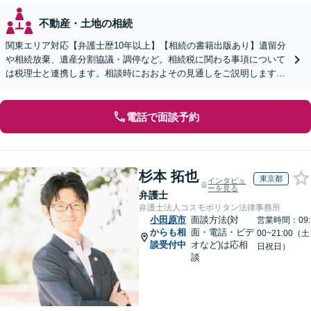
不動産・土地の相続
関東エリア対応【弁護士歴10年以上】【相続の書籍出版あり】遺留分
や相続放棄、遺産分割協議・調停など。相続税に関わる事項について
は税理士と連携します。相談時におおよその見通しをご説明します
【WEB面談可】
電話で面談予約
杉本 拓也
東京都
インタビュ
ーを見る
弁護士
弁護士法人コスモポリタン法律事務所
小田原市
面談方法(対
営業時間：09:
からも相
面・電話・ビデ
00~21:00（土
談受付中
オなど)は応相
日祝日）
談