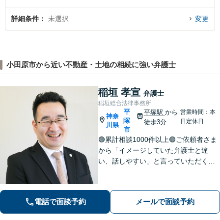
詳細条件
未選択
変更
小田原市から近い不動産・土地の相続に強い弁護士
稲垣 孝宣
弁護士
稲垣総合法律事務所
平
平塚駅
から
営業時間：本
神奈
塚
|
日定休日
徒歩3分
川県
市
🟢累計相談1000件以上🟢ご依頼者さま
から「イメージしていた弁護士と違
い、話しやすい」と言っていただくこ
とも多くあります。ご依頼者さまを
「否定せず」、明るく前向きにコミュ
ニケーションをいたします！【債務整
電話で面談予約
メールで面談予約
理のご相談は何度でも無料】【平塚駅3
分】