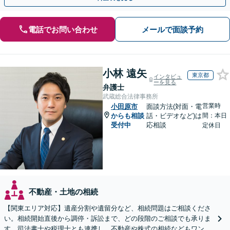
電話でお問い合わせ
メールで面談予約
小林 遠矢
東京都
インタビュ
ーを見る
弁護士
武蔵総合法律事務所
営業時
小田原市
面談方法(対面・電
からも相談
話・ビデオなど)は
間：本日
受付中
応相談
定休日
不動産・土地の相続
【関東エリア対応】遺産分割や遺留分など、相続問題はご相談くださ
い。相続開始直後から調停・訴訟まで、どの段階のご相談でも承りま
す。司法書士や税理士とも連携し、不動産や株式の相続などもワンス