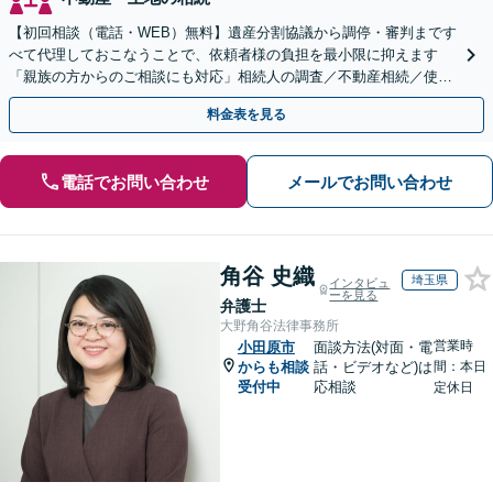
【初回相談（電話・WEB）無料】遺産分割協議から調停・審判まです
べて代理しておこなうことで、依頼者様の負担を最小限に抑えます
「親族の方からのご相談にも対応」相続人の調査／不動産相続／使い
込み【東京都在住以外の方も対応】
料金表を見る
電話でお問い合わせ
メールでお問い合わせ
角谷 史織
埼玉県
インタビュ
ーを見る
弁護士
大野角谷法律事務所
営業時
小田原市
面談方法(対面・電
からも相談
話・ビデオなど)は
間：本日
受付中
応相談
定休日