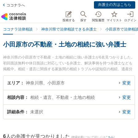
弁護士の方はこちら
ココナラへ
投稿する
探す
閲覧履歴
マイリスト
ログイン
ココナラ法律相談
神奈川県で法律相談できる弁護士
小田原市で法律相
小田原市の不動産・土地の相続に強い弁護士
神奈川県の小田原市で不動産・土地の相続に強い弁護士が6名見つかりました。
初回面談無料や休日面談に対応している弁護士、解決事例を持つ弁護士なども
掲載中。相続・遺言に関係する家族間の相続トラブルや認知症の相続、遺産分
割等の細かな分野での絞り込み検索もでき便利です。特にベリーベスト法律事
務所 小田原オフィスの安藤 良弁護士や弁護士法人心 小田原法律事務所の島 進
エリア
神奈川県、小田原市
変更
弁護士、望月法律事務所の望月 孝礼弁護士のプロフィール情報や弁護士費用、
強みなどが注目されています。『小田原市で土日や夜間に発生した不動産・土
相談内容
相続・遺言、不動産・土地の相続
変更
地の相続のトラブルを今すぐに弁護士に相談したい』『不動産・土地の相続の
トラブル解決の実績豊富な近くの弁護士を検索したい』『初回相談無料で不動
産・土地の相続を法律相談できる小田原市内の弁護士に相談予約したい』など
詳細条件
未選択
変更
でお困りの相談者さんにおすすめです。
6
人の弁護士が見つかりました
(検索結果について詳しくは
こちら
)