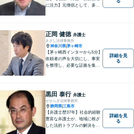
る
に注力】元僧侶として、多く
の方々のお悩みに寄り添って
まいりました。「皆様が抱え
る法律問題のより良い解決策
は何か」を常に考え、アドバ
正岡 健徳
弁護士
イスをいたします！
きざし法律事務所
神奈川県
茅ヶ崎市
|
【茅ヶ崎西インターから5分】
詳細を見
依頼者の声を大切にし、事実
る
を整理し、必要な証拠を集め
て、紛争を解決するお手伝い
をします。 どんなご相談にも
親身に対応し、皆さまの少し
でも明るい未来のために尽力
黒田 泰行
弁護士
しますのでご安心ください。
せせらぎ法律事務所
【駐車場有】
静岡県
三島市
|
【弁護士歴37年】社会的経験
詳細を見
豊富な弁護士が、地域に根ざ
る
した法的トラブルの解決を目
指します。労働問題、不動産