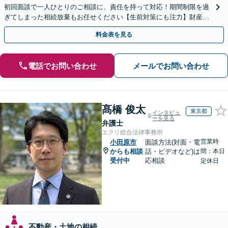
初回面談で一人ひとりのご相談に、責任を持って対応！期間制限を過
ぎてしまった相続放棄もお任せください【生前対策にも注力】財産管
理から遺言書の作成・執行まで、一括してサポート
料金表を見る
電話でお問い合わせ
メールでお問い合わせ
髙橋 俊太
東京都
インタビュ
ーを見る
弁護士
エクリ総合法律事務所
営業時
小田原市
面談方法(対面・電
からも相談
話・ビデオなど)は
間：本日
受付中
応相談
定休日
不動産・土地の相続