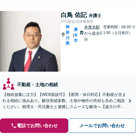
白鳥 佑記
弁護士
AYU総合法律事務所
神
本厚木駅
営業時間：09:00~2
厚
奈
1:00（土日祝日）
から徒歩5
木
|
川
分
市
県
不動産・土地の相続
【相続放棄に注力】【WEB面談可】【夜間・休日対応】不動産が含ま
れる相続に強みあり。解決実績多数。土地や物件の売却も含めご相談
ください。税理士・司法書士と連携しスムーズな解決へ【遠方の不動
産もご相談ください】【初回相談30分1000円】
電話でお問い合わせ
メールでお問い合わせ