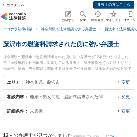
弁護士の方はこちら
ココナラへ
投稿する
探す
閲覧履歴
マイリスト
ログイン
ココナラ法律相談
神奈川県で法律相談できる弁護士
藤沢市で法律相談
藤沢市の慰謝料請求された側に強い弁護士
神奈川県の藤沢市で慰謝料請求された側に強い弁護士が12名見つかりました。
初回面談無料や休日面談に対応している弁護士、解決事例を持つ弁護士なども
掲載中。離婚・男女問題に関係する財産分与や養育費、親権等の細かな分野で
の絞り込み検索もでき便利です。特に弁護士法人KTG 湘南藤沢法律事務所の松
本 和也弁護士やベリーベスト法律事務所 湘南藤沢オフィスの向山 修平弁護
エリア
神奈川県、藤沢市
変更
士、弁護士法人日栄 藤沢法律事務所の佐伯 圭佑弁護士のプロフィール情報や弁
護士費用、強みなどが注目されています。『藤沢市で土日や夜間に発生した慰
相談内容
離婚・男女問題、慰謝料請求された側
変更
謝料請求された側のトラブルを今すぐに弁護士に相談したい』『慰謝料請求さ
れた側のトラブル解決の実績豊富な近くの弁護士を検索したい』『初回相談無
料で慰謝料請求された側を法律相談できる藤沢市内の弁護士に相談予約した
詳細条件
未選択
変更
い』などでお困りの相談者さんにおすすめです。
12
人の弁護士が見つかりました
(検索結果について詳しくは
こちら
)