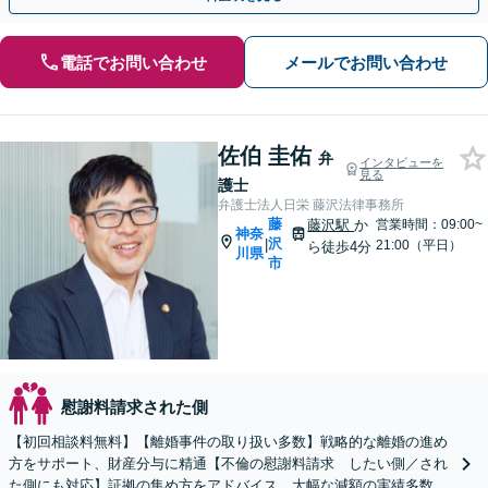
電話でお問い合わせ
メールでお問い合わせ
佐伯 圭佑
弁
インタビューを
見る
護士
弁護士法人日栄 藤沢法律事務所
藤
藤沢駅
か
営業時間：09:00~
神奈
沢
|
21:00（平日）
ら徒歩4分
川県
市
慰謝料請求された側
【初回相談料無料】【離婚事件の取り扱い多数】戦略的な離婚の進め
方をサポート、財産分与に精通【不倫の慰謝料請求 したい側／され
た側にも対応】証拠の集め方をアドバイス。大幅な減額の実績多数あ