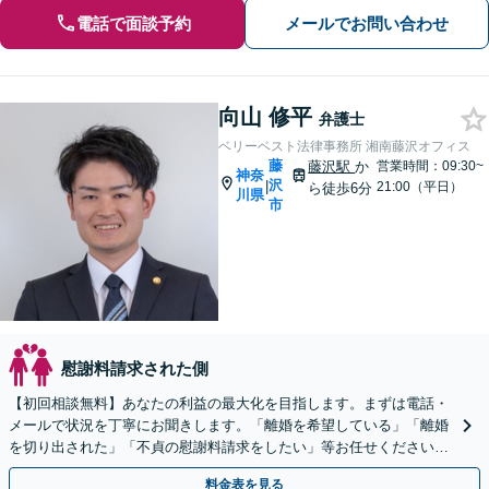
電話で面談予約
メールでお問い合わせ
向山 修平
弁護士
ベリーベスト法律事務所 湘南藤沢オフィス
藤
藤沢駅
か
営業時間：09:30~
神奈
沢
|
21:00（平日）
ら徒歩6分
川県
市
慰謝料請求された側
【初回相談無料】あなたの利益の最大化を目指します。まずは電話・
メールで状況を丁寧にお聞きします。「離婚を希望している」「離婚
を切り出された」「不貞の慰謝料請求をしたい」等お任せください。
【リーズナブルな料金設定】
料金表を見る