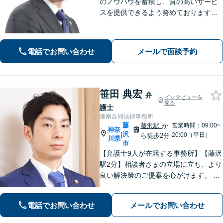
のノウハウを蓄積し、質の高いサービ
スを提供できるよう努めております。
全力でサポートさせていただきますの
で、お困りの際はご相談ください。
電話でお問い合わせ
メールで面談予約
笹田 典宏
弁
インタビューを
見る
護士
湘南合同法律事務所
藤
藤沢駅
か
営業時間：09:00~
神奈
沢
|
20:00（平日）
ら徒歩2分
川県
市
【弁護士9人が在籍する事務所】【藤沢
駅2分】相談者さまの立場に立ち、より
良い解決策のご提案を心がけます。 刑
事事件、離婚・男女問題 、相続・遺
言、 労働・雇用、 企業法務など幅広く
電話でお問い合わせ
メールでお問い合わせ
対応できます。お気軽にご相談くださ
い。