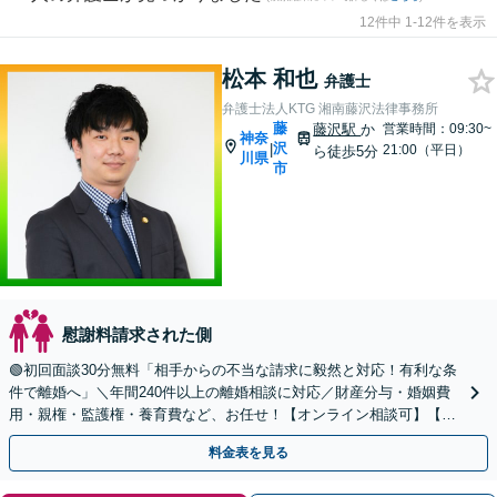
12件中 1-12件を表示
松本 和也
弁護士
弁護士法人KTG 湘南藤沢法律事務所
藤
藤沢駅
か
営業時間：09:30~
神奈
沢
|
21:00（平日）
ら徒歩5分
川県
市
慰謝料請求された側
🟢初回面談30分無料「相手からの不当な請求に毅然と対応！有利な条
件で離婚へ」＼年間240件以上の離婚相談に対応／財産分与・婚姻費
用・親権・監護権・養育費など、お任せ！【オンライン相談可】【カ
ード・分割払い可】
料金表を見る