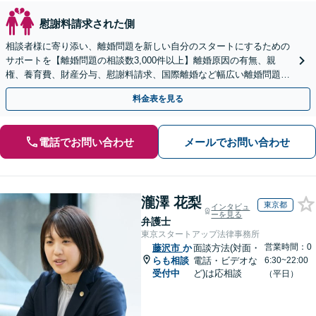
慰謝料請求された側
相談者様に寄り添い、離婚問題を新しい自分のスタートにするための
サポートを【離婚問題の相談数3,000件以上】離婚原因の有無、親
権、養育費、財産分与、慰謝料請求、国際離婚など幅広い離婚問題に
対応【オンライン面談OK】【夜間・休日相談可】
料金表を見る
電話でお問い合わせ
メールでお問い合わせ
瀧澤 花梨
東京都
インタビュ
ーを見る
弁護士
東京スタートアップ法律事務所
営業時間：0
藤沢市
か
面談方法(対面・
らも相談
電話・ビデオな
6:30~22:00
受付中
ど)は応相談
（平日）