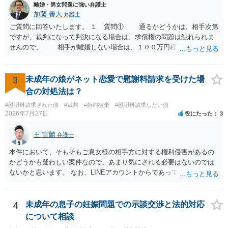
と考えます。 ③ 借用書があっても、後から100万円を貸付扱いに変更
離婚・男女問題に強い弁護士
することは認められるのか。 ⇒おそらく１００万円は不当利得（受け
加藤 善大
弁護士
取る正当な権利がないのに利益を取得した）として返還請求されてい
ご質問に回答いたします。 １ 質問① 通るかどうかは、相手次第
るものかと推察しますので、 貸金返還ではないかと存じます。 ④ 私
ですが、裁判になって判決になる場合は、求償権の問題は触れられま
は現在、収入も不安定で貯金もなくリボ払い借金が既に約100万あり。
せんので、 相手が離婚しない場合は、１００万円程度となる可能
今年に再婚したが主人はお金に厳しい為、一括で220万円を支払う事は
性があると思われます。 交渉については、相手としても、裁判を
困難 仮に裁判で敗訴した場合でも、分割払いになる可能性はあります
するデメリットはありますから（経済的、時間的、精神的負担等）、
か。 ⇒判決となり敗訴してしまった場合は、強制執行により不動産等
反対にご自身が、裁判も辞さずという姿勢を示すことで、プラス
3
未成年の娘がネット恋愛で慰謝料請求を受けた場
の財産を差し押さえられ、そこから債権回収が図られることになりま
に働く可能性は有り得ます。 交渉で解決する多くの場合は、相手
合の対処法は？
すが、 和解であれば柔軟な解決が可能ですので、その場合は分割払
が弁護士に依頼しているケースで、５０万円以下で合意できる場合は
いにより支払うことも十分可能です。 ⑤ このような事情であれば、私
#慰謝料請求された側
#裁判
#婚約破棄
#慰謝料請求したい側
稀であると思います。 通常は、６０万円から８０万円程度になる
2026年7月27日
役にたった
3
は120万円のみ和解交渉を続けるべきでしょうか。 ⇒ご相談者様の認
ことが多いというのが私の印象です。 ２ 質問② ご記載の内容が
識を前提にすれば、１００万円も含めて返済する必要はないと考えら
減額を進めるうえでの交渉材料かと思います。 なお、ご自身が離
王 宣麟
れるため、 120万円のみについて交渉を続けることがベターかと存じ
弁護士
婚しないことは、交渉材料にはならないかと思いますので、ご注意く
ます。
ださい。 また、相手夫婦の婚姻関係が既に破綻していたことや、
本件において、そもそもご息女様の相手方に対する権利侵害があるの
相手女性が結婚しているとは知らなかったと主張することもあります
かどうかも疑わしい案件なので、あまり気にされる必要はないのでは
が、 ケースバイケースですので、ご自身の場合にそれらの主張が
ないかと思います。 なお、LINEアカウントからであっても、そこに紐
できるかはよくお考え下さい。 ３ 質問③ 違約金を５０万円とす
づけられた電話番号の開示→携帯電話会社から氏名・住所が開示され
る旨の交渉をすることが妥当かどうかという基準はありません。
るパターンはありえるものの、本件のような精神的損害が発生したと
公序良俗に反するような金額では、その条項自体が無効になり得ます
明確にいえないような案件において開示がなされる可能性も低いので
4
未成年の息子の妊娠問題での示談交渉と法的対応
が、 ２００万円でも、５０万円でも、公序良俗に反するほど高額
はないかと推察します。
について相談
とはいえないと考えますので、 結局は、妥当かどうかというより