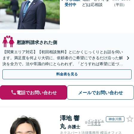
受付中
ど)は応相談
（平日）
慰謝料請求された側
【関東エリア対応】【初回相談無料】とにかくじっくりとお話を伺い
ます。満足度を何より大切に、依頼者のご希望にできるだけ沿った解
決を全力で。法や常識の枠にとらわれず、「どうすれば希望に近づけ
られるか」を優先します。【WEB面談可】
料金表を見る
電話でお問い合わせ
メールでお問い合わせ
澤地 響
神奈川県
インタビュ
ーを見る
丸
弁護士
ネクスパート法律事務所 横浜オフィス