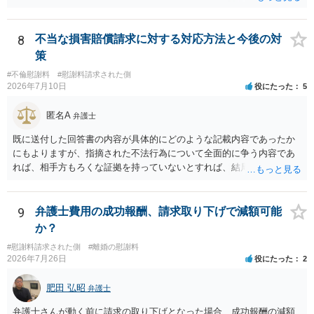
貞行為の有無、やり取りの内容、会っていた回数、夫婦関係への影
響、離婚・別居の有無、証拠関係等によって判断されます。 ご記載の
ように、LINEのやり取りと数回の食事のみで性交渉がないのであれ
8
不当な損害賠償請求に対する対応方法と今後の対
ば、原則として不貞慰謝料支払義務は否定されます。他方で、性交渉
策
がない場合でも、親密なやり取りの内容や関係の態様によっては、婚
#不倫慰謝料
#慰謝料請求された側
姻共同生活の平穏を害したとして、例外的に慰謝料支払義務が肯定さ
2026年7月10日
役にたった
5
れることもあります。 すでに弁護士に依頼されているのであれば、車
の購入事情も含めて説明し、支払能力の問題と、そもそもの慰謝料額
匿名A
弁護士
の相当性を分けて交渉してもらう方がよいでしょう。
既に送付した回答書の内容が具体的にどのような記載内容であったか
にもよりますが、指摘された不法行為について全面的に争う内容であ
れば、相手方もろくな証拠を持っていないとすれば、結局は何もなく
（没交渉のまま）終わってしまう可能性はあると思います。 「疑いを
晴らす」ことが最重要なのであれば、むしろ、相手方から訴訟を提起
して貰い、あなたが勝訴（請求棄却）して不法行為が存在しなかった
9
弁護士費用の成功報酬、請求取り下げで減額可能
ことを公に認めてもらった方が（精神安定の面でも）ベターなのでは
か？
ないかとも思えます。そうであれば、「訴えられる」ことを怖がる必
#慰謝料請求された側
#離婚の慰謝料
要はなく、むしろ「出るところへ出ましょう」という態度の方が妥当
2026年7月26日
役にたった
2
です。 ただ、冒頭で述べたとおりこちらが強気に出て相手方に十分な
証拠がない場合には提訴されず消化不良状態で終わってしまう危険も
肥田 弘昭
弁護士
ありますので、名誉回復を重視するなら、逆に相手方を被告として債
務不存在確認請求訴訟を提起することも考えられます（事案によって
弁護士さんが動く前に請求の取り下げとなった場合、成功報酬の減額