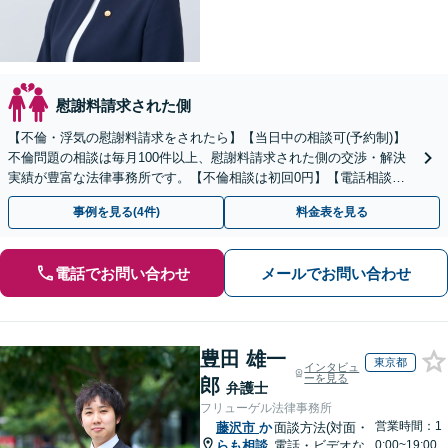
慰謝料請求された側
【不倫・浮気の慰謝料請求をされたら】【当日中の相談可(予約制)】
不倫問題の相談は毎月100件以上、慰謝料請求された側の交渉・解決
実績が豊富な法律事務所です。【不倫相談は初回0円】【電話相談で
ご契約まで対応可/来所不要】
事例を見る(4件)
料金表を見る
電話でお問い合わせ
メールでお問い合わせ
豊田 雄一
東京都
インタビュ
ーを見る
郎
弁護士
フリューゲル法律事務所
営業時間：1
藤沢市
か
面談方法(対面・
らも相談
電話・ビデオな
0:00~19:00