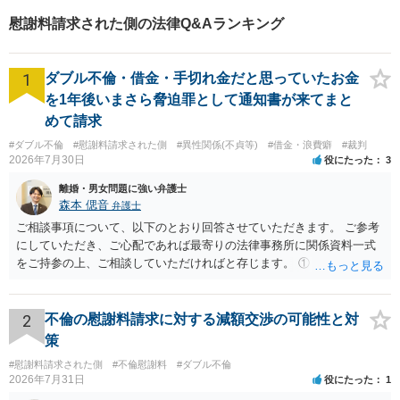
慰謝料請求された側の法律Q&Aランキング
1
ダブル不倫・借金・手切れ金だと思っていたお金
を1年後いまさら脅迫罪として通知書が来てまと
めて請求
#ダブル不倫
#慰謝料請求された側
#異性関係(不貞等)
#借金・浪費癖
#裁判
2026年7月30日
役にたった
3
離婚・男女問題に強い弁護士
森本 偲音
弁護士
ご相談事項について、以下のとおり回答させていただきます。 ご参考
にしていただき、ご心配であれば最寄りの法律事務所に関係資料一式
をご持参の上、ご相談していただければと存じます。 ① このLINEの
流れを見る限り、100万円は貸付金ではなく、手切れ金・和解金と評価
される可能性はあるのか ⇒LINEを含む１００万円の貸付に至るまでの
やり取り等の経緯、誓約書の内容等を踏まえて、関係を清算するため
2
不倫の慰謝料請求に対する減額交渉の可能性と対
の 金銭であったと評価される可能性はあると考えます。 ② 「今後一
策
切関与しないなら100万円振り込む」というLINEや誓約書は、裁判上
#慰謝料請求された側
#不倫慰謝料
#ダブル不倫
どの程度証拠価値があるのか ⇒前後のやり取りや誓約書の具体的内容
2026年7月31日
役にたった
1
を見ない限り、具体的な判断はできませんが、一定の証拠価値はある