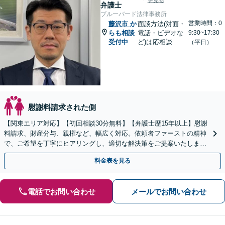
を見る
弁護士
ブルーバード法律事務所
営業時間：0
藤沢市
か
面談方法(対面・
らも相談
電話・ビデオな
9:30~17:30
受付中
ど)は応相談
（平日）
慰謝料請求された側
【関東エリア対応】【初回相談30分無料】【弁護士歴15年以上】慰謝
料請求、財産分与、親権など、幅広く対応。依頼者ファーストの精神
で、ご希望を丁寧にヒアリングし、適切な解決策をご提案いたしま
す。まずは無料相談でお悩みをお聞かせください。
料金表を見る
電話でお問い合わせ
メールでお問い合わせ