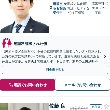
営業時間：0
藤沢市
か
面談方法(対面・
らも相談
電話・ビデオな
9:00~21:00
受付中
ど)は応相談
（平日）
慰謝料請求された側
【来所不要／全国対応】不倫の慰謝料問題は請求したい方・請求され
た方の双方に相談料0円で対応しています。豊富な実績と経験のある
弁護士が交渉から解決まで徹底サポートします。無料の証拠診断や着
手金の返還保証もありますので安心してご相談ください。
料金表を見る
電話でお問い合わせ
メールでお問い合わせ
佐藤 良
東京都
インタビュー