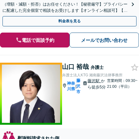
（増額・減額・拒否）はお任せください！【秘密厳守】プライバシー
に配慮した完全個室で相談をお受けします【オンライン相談可】【カ
ード払い・分割払い可】
料金表を見る
電話で面談予約
メールでお問い合わせ
山口 裕哉
弁護士
弁護士法人KTG 湘南藤沢法律事務所
藤
藤沢駅
か
営業時間：09:30~
神奈
沢
|
21:00（平日）
ら徒歩5分
川県
市
慰謝料請求された側