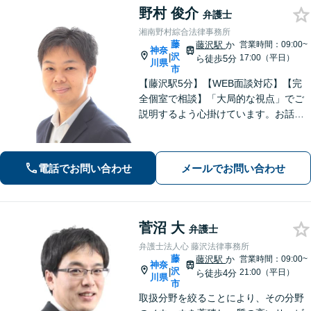
野村 俊介
弁護士
湘南野村綜合法律事務所
藤
藤沢駅
か
営業時間：09:00~
神奈
沢
|
17:00（平日）
ら徒歩5分
川県
市
【藤沢駅5分】【WEB面談対応】【完
全個室で相談】「大局的な視点」でご
説明するよう心掛けています。お話を
うかがった上で、当該案件に即した事
件の進め方をご提案いたします。「一
般社団法人の代表者を経験した弁護
電話でお問い合わせ
メールでお問い合わせ
士」「AIを活用した効率的な契約書レ
ビュー」
菅沼 大
弁護士
弁護士法人心 藤沢法律事務所
藤
藤沢駅
か
営業時間：09:00~
神奈
沢
|
21:00（平日）
ら徒歩4分
川県
市
取扱分野を絞ることにより、その分野