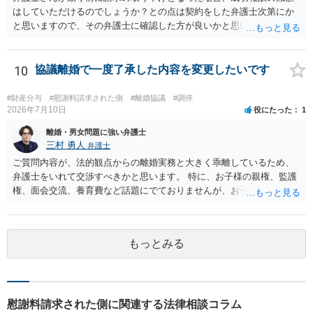
は、十分な根拠もなく不法行為と決めつけたことに対する慰謝料請求
はしていただけるのでしょうか？との点は契約をした弁護士次第にか
も併せて行う）。 しかしながら、訴訟への対応は（仮に弁護士へ対応
と思いますので、その弁護士に確認した方が良いかと思います。ご参
を任せるとしても）気力が必要であり、精神疾患を抱えながら対応す
考にしてください。
るのはしんどい面があります。 名誉回復を重視してとことん毅然と対
応するのがよいのか、それとも相手方の主張の一部をある程度受け入
10
協議離婚で一度了承した内容を変更したいです
れて（紛らわしい言動があったとして）示談や和解で収めるか、とい
う選択になると思います。弁護士によっても意見が分かれるところで
#財産分与
#慰謝料請求された側
#離婚協議
#調停
すので、地元の複数の弁護士に聞いてみた方がよいと思います。
2026年7月10日
役にたった
1
離婚・男女問題に強い弁護士
三村 勇人
弁護士
ご質問内容が、法的観点からの離婚実務と大きく乖離しているため、
弁護士をいれて交渉すべきかと思います。 特に、お子様の親権、監護
権、面会交流、養育費など話題にでておりませんが、お子様の権利を
守るための重要な検討事項です。 離婚する際に決めることは多く、そ
れを決めなかったために生じる質問がこの法律相談でも多くあげられ
ます。 一生に一度あるかないかの離婚という法律問題ですので、お近
もっとみる
くの弁護士事務所にご相談されることをお勧めします。
慰謝料請求された側に関連する法律相談コラム