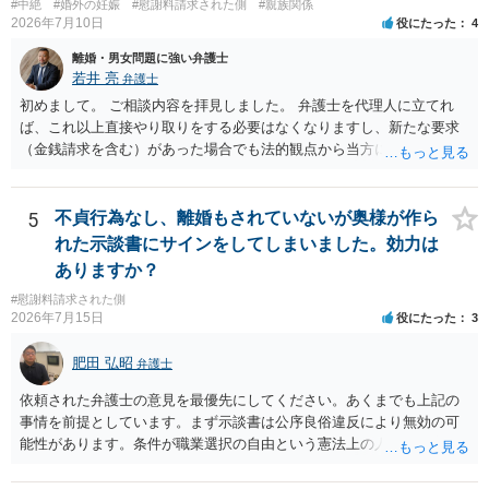
も、ご自身が納得できるかどうかという基準でお考えいただくといい
#中絶
#婚外の妊娠
#慰謝料請求された側
#親族関係
2026年7月10日
役にたった
4
と思います。 そのうえで、合意できるかは、相手も納得できるか
否かにかかってはきますが。 ４ 質問④ ご記載の内容からは判断
離婚・男女問題に強い弁護士
できないのですが、 清算条項を記載しないで合意することはリス
若井 亮
弁護士
クがありますので、むしろ、原則としては、清算条項を記載するべき
初めまして。 ご相談内容を拝見しました。 弁護士を代理人に立てれ
であるとお考えいただくといいです。 ご質問に対する回答は以上で
ば、これ以上直接やり取りをする必要はなくなりますし、新たな要求
すが、可能であれば、ご依頼になるかは別として、お近くの弁護士に
（金銭請求を含む）があった場合でも法的観点から当方に支払うべき
直接相談されて、 今後の対応についてアドバイス等を求めることを
義務があるのかを精査し、回答することができます。 代理人を立てな
お勧めいたします。 ご参考にしていただければ幸いです。
いのであれば、基本的にはご自身で対応していくことになります。 こ
れ以上の要求を回避するためには、合意内容を書面しておくことで
5
不貞行為なし、離婚もされていないが奥様が作ら
す。 特に重要な点としては、合意事項以外には貸し借りが無いことを
れた示談書にサインをしてしまいました。効力は
確認する条項（清算条項）をきちんと盛り込んでおくことです。 お金
ありますか？
を払うにしても、紛争が蒸し返されないよう、合意書を作成して取り
#慰謝料請求された側
交わすようにしてください。
2026年7月15日
役にたった
3
肥田 弘昭
弁護士
依頼された弁護士の意見を最優先にしてください。あくまでも上記の
事情を前提としています。まず示談書は公序良俗違反により無効の可
能性があります。条件が職業選択の自由という憲法上の人権を侵害し
た内容であるからです。次に、サインをさせた経緯から、強迫取消の
可能性もあるかと思います。ご参考にしてください。