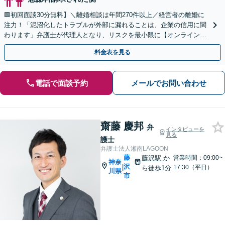
🟩初回面談30分無料】＼離婚相談は年間270件以上／経営者の離婚に
注力！「泥沼化したトラブルが外部に漏れることは、企業の信用に関
わります」弁護士が代理人となり、リスクを最小限に【オンライン相
談｜カード・分割払い可】
料金表を見る
電話で面談予約
メールでお問い合わせ
齋藤 慶邦
弁
インタビューを
見る
護士
弁護士法人湘南LAGOON
藤
藤沢駅
か
営業時間：09:00~
神奈
沢
|
17:30（平日）
ら徒歩1分
川県
市