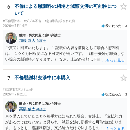
6
不倫による慰謝料の相場と減額交渉の可能性につ
いて
#不倫慰謝料
#ダブル不倫
#慰謝料請求された側
2026年7月14日
役にたった
3
離婚・男女問題に強い弁護士
加藤 善大
弁護士
ご質問に回答いたします。 ご記載の内容を前提として場合の慰謝料
は、 １００万円程度になる可能性が高いです。 （相手夫婦が離婚しな
い場合の慰謝料となります。） なお、上記の金額は不倫をした２名が
支払う総額の相場ですので、 ご自身が全額支払った場合は相手女性に
半額程度の支払を求める、 求償ができることになります。 その求償権
を放棄する場合の慰謝料相場は、６０万円から８０万円程度になるこ
7
不倫慰謝料交渉中に車購入
とが多いです。 （相手夫婦が離婚しませんので、減額してでも求償権
を放棄してもらうメリットがあることになります。） ５年後に離婚す
#慰謝料請求された側
る可能性について、慰謝料額に影響が出る可能性はないと考えます。
2026年7月21日
役にたった
2
最後に、ご依頼になる場合の弁護士費用は、ご依頼になる弁護士によ
離婚・男女問題に強い弁護士
り異なりますので、直接ご確認いただくといいですよ。 ご質問に対す
髙橋 俊太
弁護士
る回答は以上ですが、可能であれば、ご依頼になるかは別にして、お
車を購入していたことを相手方に知られた場合、交渉上、「支払能力
近くの弁護士に直接相談されて、今後の対応についてアドバイスを求
があるのではないか」と見られ、減額交渉に影響する可能性はありま
めることをおすすめいたします。 ご参考にしていただけますと幸いで
す。もっとも、慰謝料額は、支払能力だけで決まるものではなく、不
す。