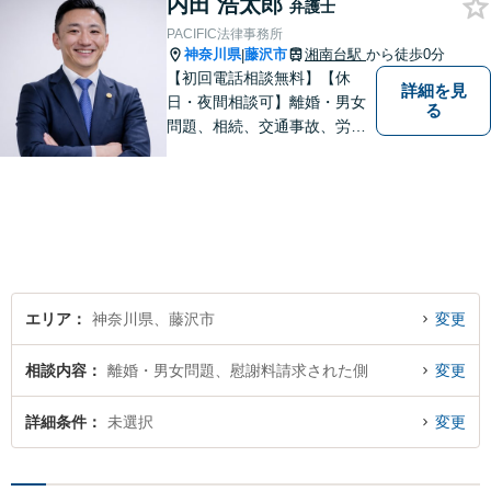
内田 浩太郎
弁護士
PACIFIC法律事務所
神奈川県
藤沢市
湘南台駅
から徒歩0分
|
【初回電話相談無料】【休
詳細を見
日・夜間相談可】離婚・男女
る
問題、相続、交通事故、労働
問題、不動産、刑事事件、企
業法務など幅広い分野のご相
談に対応しております。ご相
談者様の想いや立場を丁寧に
くみ取り、最善の解決を目指
して参ります。【湘南台駅0
分】
エリア
神奈川県、藤沢市
変更
相談内容
離婚・男女問題、慰謝料請求された側
変更
詳細条件
未選択
変更