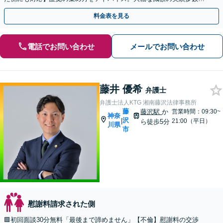
り。
料金表を見る
電話でお問い合わせ
メールでお問い合わせ
藤井 優希
弁護士
弁護士法人KTG 湘南藤沢法律事務所
藤
藤沢駅
か
営業時間：09:30~
神奈
沢
|
21:00（平日）
ら徒歩5分
川県
市
慰謝料請求された側
🟩初回面談30分無料「最後まで諦めません」【不倫】慰謝料の交渉