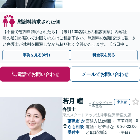
慰謝料請求された側
【不倫で慰謝料請求されたら】【毎月100名以上の相談実績】内容証
明の通知が届いてお困りの方はご相談下さい。慰謝料の減額交渉に強
い弁護士が裁判を回避しながら粘り強く交渉いたします。【当日中の
相談可(予約制)】【全国対応】
事例を見る(4件)
料金表を見る
電話でお問い合わせ
メールでお問い合わせ
若月 瞳
東京都
インタビュー
を見る
弁護士
東京スタートアップ法律事務所 新宿支店
営業時間：0
藤沢市
か
面談方法(対面・
らも相談
電話・ビデオな
6:30~22:00
受付中
ど)は応相談
（平日）