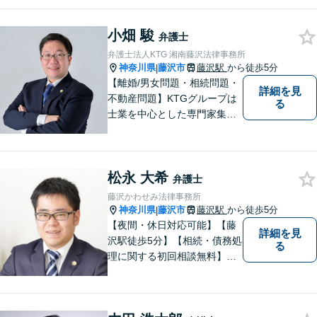
小畑 駿
弁護士
弁護士法人KTG 湘南藤沢法律事務所
神奈川県
藤沢市
藤沢駅
から徒歩5分
|
【離婚/男女問題・相続問題・
詳細を見
不動産問題】KTGグループは
る
士業を中心とした専門家集団
です。「困ったことがあればK
TGに相談すれば安心」と思っ
ていただけるような、ワンス
松永 大希
トップサービスを提供してい
弁護士
ます。【WEB相談可】【カー
藤沢かわせみ法律事務所
ド払い・分割払い可】
神奈川県
藤沢市
藤沢駅
から徒歩5分
|
【夜間・休日対応可能】【藤
詳細を見
沢駅徒歩5分】【相続・債務処
る
理に関する初回相談無料】お
客様一人一人に最適な解決方
法を一緒に考えます。お気軽
にご相談ください。