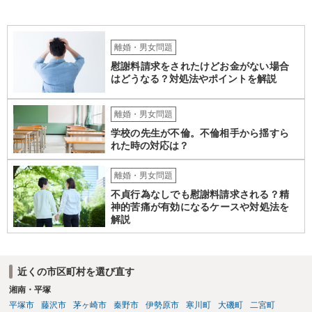
離婚・男女問題
慰謝料請求をされたけどお金がない場合
はどうなる？対処法やポイントを解説
離婚・男女問題
学校の先生が不倫。不倫相手から揺すら
れた時の対応は？
離婚・男女問題
不貞行為なしでも慰謝料請求される？精
神的苦痛が有効になるケースや対処法を
解説
近くの市区町村を選び直す
湘南・平塚
平塚市
藤沢市
茅ヶ崎市
秦野市
伊勢原市
寒川町
大磯町
二宮町