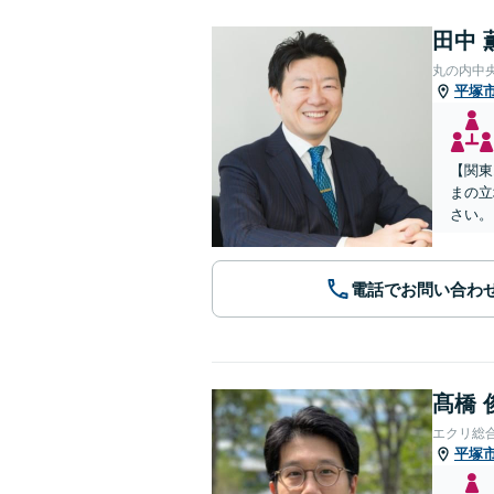
田中 
丸の内中
平塚
【関東
まの立
さい。
電話でお問い合わ
髙橋 
エクリ総
平塚