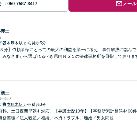
せ
メール
弁護士
所
市
本厚木駅
から徒歩5分
歩３分】依頼者様にとっての最大の利益を第一に考え、事件解決に臨んで
、みなさまから選ばれるべき県内Ｎｏ１の法律事務所を目指しておりま
弁護士
護士法人
市
本厚木駅
から徒歩3分
無料、土日夜間早朝も対応。【弁護士歴19年】【事務所累計相談4400
債務整理／法人破産／相続／不貞トラブル／離婚／男女問題