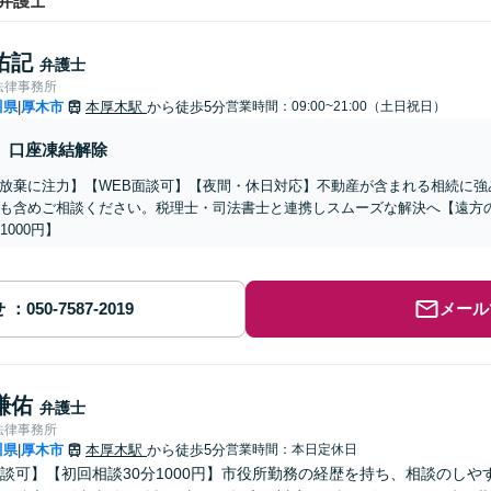
弁護士
佑記
弁護士
法律事務所
川県
厚木市
本厚木駅
から徒歩5分
営業時間：09:00~21:00（土日祝日）
|
口座凍結解除
放棄に注力】【WEB面談可】【夜間・休日対応】不動産が含まれる相続に強
も含めご相談ください。税理士・司法書士と連携しスムーズな解決へ【遠方
1000円】
せ
メール
謙佑
弁護士
法律事務所
川県
厚木市
本厚木駅
から徒歩5分
営業時間：本日定休日
|
談可】【初回相談30分1000円】市役所勤務の経歴を持ち、相談のしや