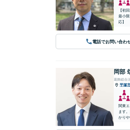
【初回
最小限
応】
電話でお問い合わ
岡部 
葛飾総合
平塚
関東エ
ます。
かりや