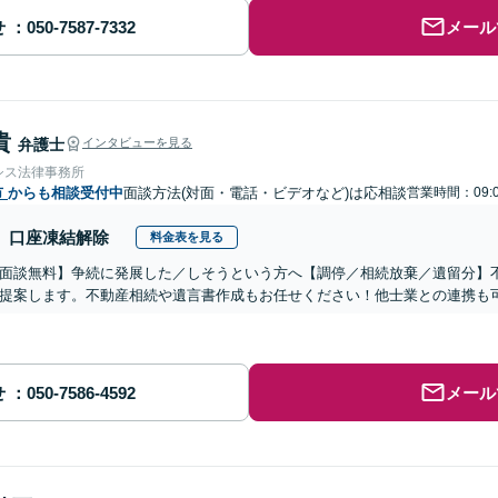
せ
メール
貴
弁護士
インタビューを見る
シス法律事務所
市
からも相談受付中
面談方法(対面・電話・ビデオなど)は応相談
営業時間：09:
口座凍結解除
料金表を見る
面談無料】争続に発展した／しそうという方へ【調停／相続放棄／遺留分】
提案します。不動産相続や遺言書作成もお任せください！他士業との連携も
せ
メール