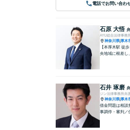
電話でお問い合わ
石原 大悟
AYU総合法律事務
神奈川県
厚木
|
【本厚木駅 徒
央地域に根差し
石井 琢磨
ジン法律事務所弁
神奈川県
厚木
|
借金問題は相談
事調停・審判／