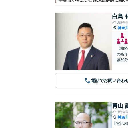
平塚市から近い口座凍結解除に強い
白鳥 
AYU総合
神奈
【相続
の売却
談30分
電話でお問い合わ
青山 
AYU総合
神奈
【電話相