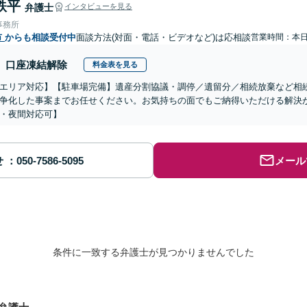
鉄平
弁護士
インタビューを見る
事務所
市
からも相談受付中
面談方法(対面・電話・ビデオなど)は応相談
営業時間：本
口座凍結解除
料金表を見る
エリア対応】【駐車場完備】遺産分割協議・調停／遺留分／相続放棄など相
争化した事案までお任せください。お気持ちの面でもご納得いただける解決
・夜間対応可】
せ
メール
条件に一致する弁護士が見つかりませんでした