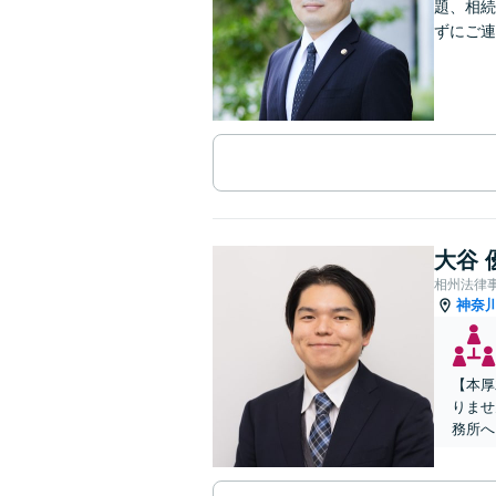
題、相続
ずにご連
大谷 
相州法律
神奈
【本厚
りませ
務所へ