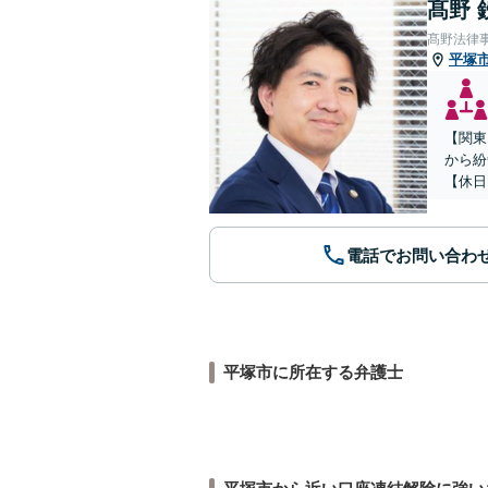
髙野 
髙野法律
平塚
【関東
から紛
【休日
電話でお問い合わ
平塚市に所在する弁護士