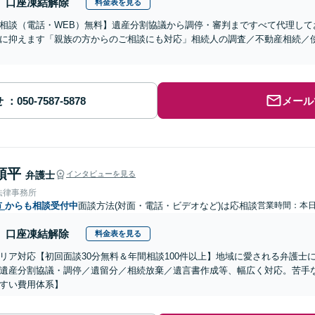
口座凍結解除
料金表を見る
相談（電話・WEB）無料】遺産分割協議から調停・審判まですべて代理して
に抑えます「親族の方からのご相談にも対応」相続人の調査／不動産相続／
せ
メール
頌平
弁護士
インタビューを見る
法律事務所
市
からも相談受付中
面談方法(対面・電話・ビデオなど)は応相談
営業時間：本
口座凍結解除
料金表を見る
リア対応【初回面談30分無料＆年間相談100件以上】地域に愛される弁護士
遺産分割協議・調停／遺留分／相続放棄／遺言書作成等、幅広く対応。苦手
すい費用体系】