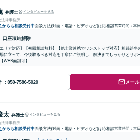
薫
弁護士
インタビューを見る
央法律事務所
市
からも相談受付中
面談方法(対面・電話・ビデオなど)は応相談
営業時間：本
口座凍結解除
エリア対応】【初回相談無料】【他士業連携でワンストップ対応】相続紛争
場に立って、今後取るべき対応を丁寧にご説明し、解決までしっかりとサポ
【WEB面談可】
せ
メール
俊太
弁護士
インタビューを見る
合法律事務所
市
からも相談受付中
面談方法(対面・電話・ビデオなど)は応相談
営業時間：本