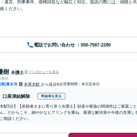
・遺言、刑事事件、債権回収など幅広く対応。面談の際には、傾聴と共
絡ください。
電話でお問い合わせ
優樹
弁護士
インタビューを見る
事務所
川県
厚木市
本厚木駅
から徒歩6分
営業時間：本日定休日
|
口座凍結解除
料金表を見る
木駅5分】【依頼者さまに寄り添う弁護士】財産や家族の関係性はご家庭ご
ん。だからこそ、細やかなヒアリングを重ね、最適な解決策や今後の見通し
ご相談ください。