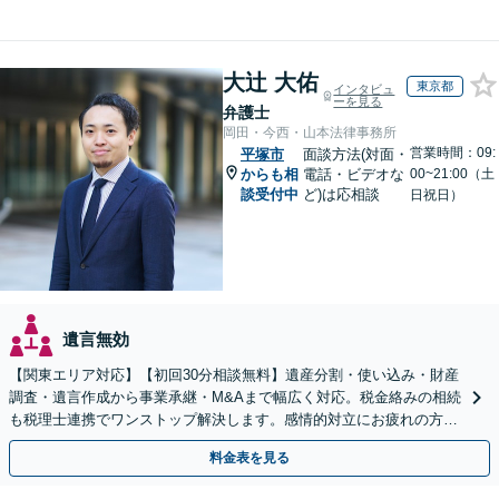
大辻 大佑
東京都
インタビュ
ーを見る
弁護士
岡田・今西・山本法律事務所
営業時間：09:
平塚市
面談方法(対面・
からも相
電話・ビデオな
00~21:00（土
談受付中
ど)は応相談
日祝日）
遺言無効
【関東エリア対応】【初回30分相談無料】遺産分割・使い込み・財産
調査・遺言作成から事業承継・M&Aまで幅広く対応。税金絡みの相続
も税理士連携でワンストップ解決します。感情的対立にお疲れの方や
紛争予防をご検討の方も、お気軽にご相談ください。
料金表を見る