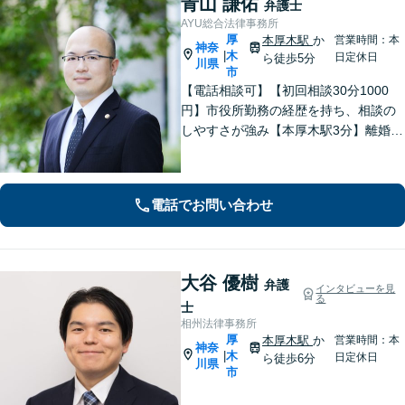
青山 謙佑
弁護士
AYU総合法律事務所
厚
本厚木駅
か
営業時間：本
神奈
木
|
日定休日
ら徒歩5分
川県
市
【電話相談可】【初回相談30分1000
円】市役所勤務の経歴を持ち、相談の
しやすさが強み【本厚木駅3分】離婚・
男女問題、相続・遺言、刑事事件、債
権回収など幅広く対応。面談の際に
は、傾聴と共感を大切にしています。
電話でお問い合わせ
一人で抱え込まずにご連絡ください。
大谷 優樹
弁護
インタビューを見
る
士
相州法律事務所
厚
本厚木駅
か
営業時間：本
神奈
木
|
日定休日
ら徒歩6分
川県
市