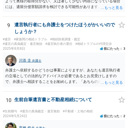
よって奥様の取得分がない、又は著しく少ない内容になっている場合
には、遺留分侵害額請求を検討できる可能性があります。ただし、
「相続は３年以内」という説明は、遺留分そのものではなく、相続登
記の義務化に関する説明と混同されている可能性があります。相続登
記については、不動産を相続で取得したことを知った日から３年以内
9
遺言執行者にも弁護士をつけたほうがかいいので
に申請する義務があります。一方、遺留分侵害額請求は、相続開始お
しょうか？
よび遺留分を侵害する贈与・遺贈があったことを知った時から１年で
#遺言
#家族間の相続トラブル
#相続財産調査・鑑定
時効にかかります。また、相続開始から１０年が経過すると、認識の
#遺言の真偽鑑定・遺言無効
#遺言執行者の選任
#相続トラブルの代理交渉
有無にかかわらず行使できなくなります。 奥様がご両親の死亡を最近
2025年8月8日
役にたった
3
まで知らなかったのであれば、少なくとも「知った時から１年」の時
効がいつから進むかは慎重に検討する必要があります。ただし、死亡
川添 圭
弁護士
から３年が経過しているとのことですので、早急に戸籍、遺言の有
無、不動産登記、遺産分割協議書の有無を確認した方がよいでしょ
弁護士へ依頼するかどうかは事案によりますが、あなたも遺言執行者
う。特に、お姉様側だけで不動産名義を変更している場合、遺言があ
の立場としての法的なアドバイスが必要であるとお見受けしますの
ったのか、遺産分割協議書が作成されているのか、奥様の署名押印が
で、弁護士へ相談することをお勧めします。「あちらの弁護士」（元
あるのかが重要です。奥様が何も署名していないのであれば、遺留分
嫁と娘の弁護士のことでしょうか）へ聴いても、自分に有利な主張や
以前に、法定相続分や遺産分割未了の問題として整理すべき場合もあ
誘導しかしてこないと思います。
ります。 奥様において戸籍謄本、不動産登記簿、固定資産評価証明
10
生前自筆遺言書と不動産相続について
書、遺言書の有無等を確認し、弁護士に個別に相談した方がよいと思
われます。
#生前贈与
#遺言の真偽鑑定・遺言無効
#不動産・土地の相続
2024年5月24日
役にたった
2
髙橋 俊太
弁護士