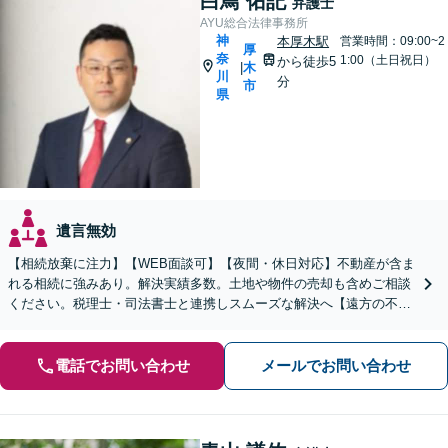
白鳥 佑記
弁護士
AYU総合法律事務所
神
本厚木駅
営業時間：09:00~2
厚
奈
1:00（土日祝日）
から徒歩5
木
|
川
分
市
県
遺言無効
【相続放棄に注力】【WEB面談可】【夜間・休日対応】不動産が含ま
れる相続に強みあり。解決実績多数。土地や物件の売却も含めご相談
ください。税理士・司法書士と連携しスムーズな解決へ【遠方の不動
産もご相談ください】【初回相談30分1000円】
電話でお問い合わせ
メールでお問い合わせ