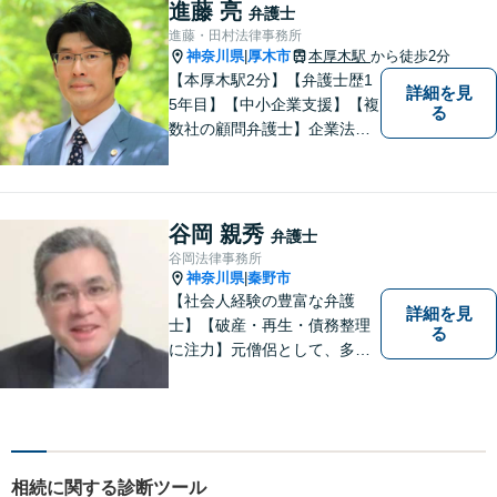
B面談可】【本厚木駅1分】
進藤 亮
弁護士
進藤・田村法律事務所
神奈川県
厚木市
本厚木駅
から徒歩2分
|
【本厚木駅2分】【弁護士歴1
詳細を見
5年目】【中小企業支援】【複
る
数社の顧問弁護士】企業法
務…会社法｜契約法務｜企業
間紛争｜会社訴訟｜労務紛争
｜債権回収｜法人破産 || 一
般民事…交通事故｜労働｜不
谷岡 親秀
弁護士
動産｜相続｜借金問題
谷岡法律事務所
神奈川県
秦野市
|
【社会人経験の豊富な弁護
詳細を見
士】【破産・再生・債務整理
る
に注力】元僧侶として、多く
の方々のお悩みに寄り添って
まいりました。「皆様が抱え
る法律問題のより良い解決策
は何か」を常に考え、アドバ
イスをいたします！
相続に関する診断ツール