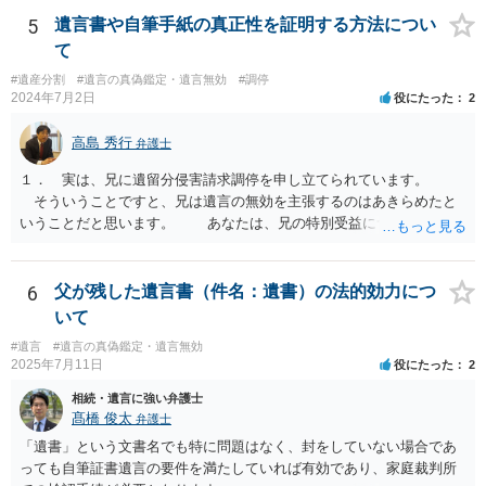
ースが多いと思います。 報酬体系は、弁護士ごとに異なりますので一
5
遺言書や自筆手紙の真正性を証明する方法につい
律の基準はありません。
て
#遺産分割
#遺言の真偽鑑定・遺言無効
#調停
2024年7月2日
役にたった
2
高島 秀行
弁護士
１． 実は、兄に遺留分侵害請求調停を申し立てられています。
そういうことですと、兄は遺言の無効を主張するのはあきらめたと
いうことだと思います。 あなたは、兄の特別受益について立証し
て、遺留分の問題を解決すればよいと思います。 弁護士に面談で
詳しい事情を話して相談された方がよいと思います。
6
父が残した遺言書（件名：遺書）の法的効力につ
いて
#遺言
#遺言の真偽鑑定・遺言無効
2025年7月11日
役にたった
2
相続・遺言に強い弁護士
髙橋 俊太
弁護士
「遺書」という文書名でも特に問題はなく、封をしていない場合であ
っても自筆証書遺言の要件を満たしていれば有効であり、家庭裁判所