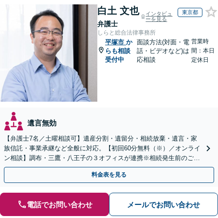
白土 文也
東京都
インタビュ
ーを見る
弁護士
しらと総合法律事務所
営業時
平塚市
か
面談方法(対面・電
らも相談
話・ビデオなど)は
間：本日
受付中
応相談
定休日
遺言無効
【弁護士7名／土曜相談可】遺産分割・遺留分・相続放棄・遺言・家
族信託・事業承継など全般に対応。【初回60分無料（※）／オンライ
ン相談】調布・三鷹・八王子の３オフィスが連携※相続発生前のご相
談など有料相談になるものもございます。
料金表を見る
電話でお問い合わせ
メールでお問い合わせ