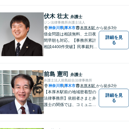
審判／債務整理／法人破産／
相続／不貞トラブル／離婚／
男女問題
伏木 壮太
弁護士
ジン法律事務所弁護士法人
神奈川県
厚木市
本厚木駅
から徒歩3分
|
借金問題は相談無料、土日夜
詳細を見
間早朝も対応。【事務所累計
る
相談4400件突破】民事裁判／
家事調停・審判／債務整理／
法人破産／相続／不貞トラブ
ル／離婚／男女問題
前島 憲司
弁護士
弁護士法人前島綜合法律事務所
神奈川県
厚木市
本厚木駅
から徒歩2分
|
【本厚木駅前の地域密着型の
詳細を見
法律事務所】依頼者さまと弁
る
護士の関係では、コミュニケ
ーションの取りやすさを重
視！早期解決のためにまずは
ご相談ください。【電話・WE