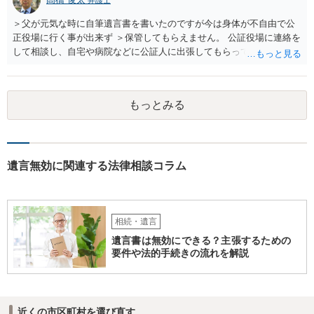
＞父が元気な時に自筆遺言書を書いたのですが今は身体が不自由で公
正役場に行く事が出来ず ＞保管してもらえません。 公証役場に連絡を
して相談し、自宅や病院などに公証人に出張してもらって公正証書を
作成するという方法もあります。また、相談して証人を用意してもら
うことも可能です。 ＞不動産名義を父から母に名義変更しておいた方
がいいのではと考えていますがどう思いますか？ 詳細が不明であり何
もっとみる
とも言えないのですが、遺言内容との関わりもあると思いますので、
弁護士に事情等を説明して個別に相談した方がよいように思います。
遺言無効に関連する法律相談コラム
相続・遺言
遺言書は無効にできる？主張するための
要件や法的手続きの流れを解説
近くの市区町村を選び直す