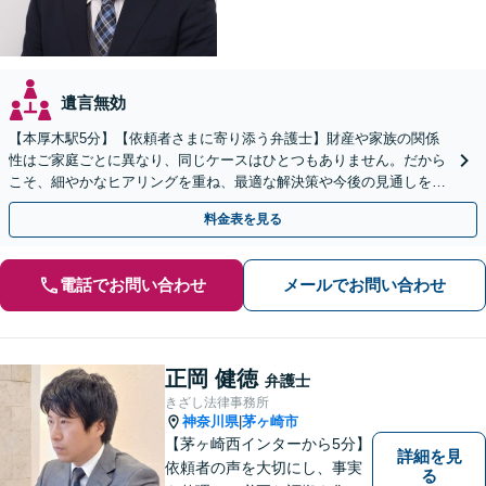
遺言無効
【本厚木駅5分】【依頼者さまに寄り添う弁護士】財産や家族の関係
性はご家庭ごとに異なり、同じケースはひとつもありません。だから
こそ、細やかなヒアリングを重ね、最適な解決策や今後の見通しを明
確にお示しします。ぜひ一度当事務所へご相談ください。
料金表を見る
電話でお問い合わせ
メールでお問い合わせ
正岡 健徳
弁護士
きざし法律事務所
神奈川県
茅ヶ崎市
|
【茅ヶ崎西インターから5分】
詳細を見
依頼者の声を大切にし、事実
る