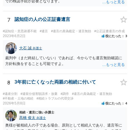
での検認手続が必要となります。
7
認知症の人の公正証書遺言
#認知症・意思疎通不能
#遺言
#遺言の真偽鑑定・遺言無効
#公正証書遺言の作成
2023年6月2日
役にたった
3
大石 誠
弁護士
裁判中（まだ終結していない）であれば、今からでも遺言無効確認に
方針転換をすることも可能ですよ。
8
3年前に亡くなった両親の相続に付いて
#遺産分割
#遺留分侵害額請求・放棄
#調停
#遺言の真偽鑑定・遺言無効
#不動産・土地の相続
#相続トラブルの代理交渉
2026年5月8日
役にたった
4
相続・遺言に強い弁護士
髙橋 俊太
弁護士
奥様が被相続人の子である場合、原則として相続人であり、遺言等に