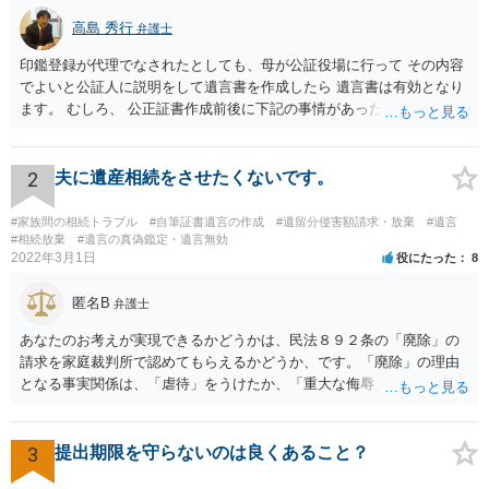
高島 秀行
弁護士
印鑑登録が代理でなされたとしても、母が公証役場に行って その内容
でよいと公証人に説明をして遺言書を作成したら 遺言書は有効となり
ます。 むしろ、 公正証書作成前後に下記の事情があったことが証明で
きれば判断能力がなく 無効だったと主張することが可能です。 翌年1
月に携帯が新しくなった母からの第一声は「ここにいたら殺される」
「面会に来てくれ」で、長男に聞くと「面会は出来ない。俺は携帯電
2
夫に遺産相続をさせたくないです。
話の使い方を教える為に会っている」「母の話は聞かなくて良い」と
電話が切れました。その後の電話でも「食事に毒が入っている」「体
#家族間の相続トラブル
#自筆証書遺言の作成
#遺留分侵害額請求・放棄
#遺言
にチップが埋められている」等、おかしかったです。 当時の診療記
#相続放棄
#遺言の真偽鑑定・遺言無効
2022年3月1日
役にたった
8
録、介護認定の資料、介護記録を取得して 弁護士に面談で相談された
方がよいと思います。
匿名B
弁護士
あなたのお考えが実現できるかどうかは、民法８９２条の「廃除」の
請求を家庭裁判所で認めてもらえるかどうか、です。「廃除」の理由
となる事実関係は、「虐待」をうけたか、「重大な侮辱」を受けた
か、推定相続人たる夫に「その他著しい非行」があったか否かです。
「廃除」は遺言でも可能です（民法８９３条）。 弁護士に具体的な事
情を話して相談して、「廃除」が可能か、実際に法律相談を受けるこ
3
提出期限を守らないのは良くあること？
とをお勧めします。