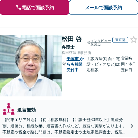
電話で面談予約
メールで面談予約
松田 啓
東京都
インタビュー
を見る
弁護士
松田啓法律事務所
営業時
平塚市
か
面談方法(対面・電
らも相談
話・ビデオなど)は
間：本日
受付中
応相談
定休日
遺言無効
【関東エリア対応】【初回相談無料】【弁護士歴30年以上】遺産分
割、遺留分、相続放棄、遺言書の作成など、豊富な実績があります。
不動産や税金が絡む問題は、不動産鑑定士や土地家屋調査士、税理士