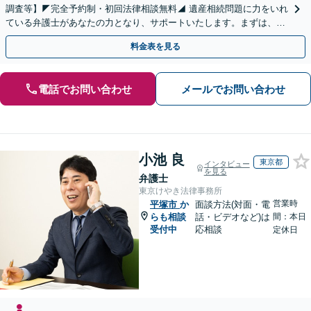
調査等】◤完全予約制・初回法律相談無料◢ 遺産相続問題に力をいれ
ている弁護士があなたの力となり、サポートいたします。まずは、お
気軽にお問い合わせください。
料金表を見る
電話でお問い合わせ
メールでお問い合わせ
小池 良
東京都
インタビュー
を見る
弁護士
東京けやき法律事務所
営業時
平塚市
か
面談方法(対面・電
らも相談
話・ビデオなど)は
間：本日
受付中
応相談
定休日