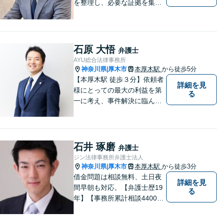
を整理し、必要な証拠を集め
て、紛争を解決するお手伝い
をします。 どんなご相談にも
親身に対応し、皆さまの少し
でも明るい未来のために尽力
石原 大悟
弁護士
しますのでご安心ください。
AYU総合法律事務所
【駐車場有】
神奈川県
厚木市
本厚木駅
から徒歩5分
|
【本厚木駅 徒歩３分】依頼者
詳細を見
様にとっての最大の利益を第
る
一に考え、事件解決に臨んで
おります。神奈川県央地域に
根差し、みなさまから選ばれ
るべき県内Ｎｏ１の法律事務
所を目指しております。
石井 琢磨
弁護士
ジン法律事務所弁護士法人
神奈川県
厚木市
本厚木駅
から徒歩3分
|
借金問題は相談無料、土日夜
詳細を見
間早朝も対応。【弁護士歴19
る
年】【事務所累計相談4400件
突破】民事裁判／家事調停・