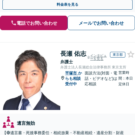
と提携【事前予約で、休日・夜間面談可】【WEB面談可】
料金表を見る
電話でお問い合わせ
メールでお問い合わせ
長瀬 佑志
東京都
インタビュ
ーを見る
弁護士
弁護士法人長瀬総合法律事務所 東京支所
営業時
平塚市
か
面談方法(対面・電
らも相談
話・ビデオなど)は
間：本日
受付中
応相談
定休日
遺言無効
【🔴遺言書・死後事務委任・相続放棄・不動産相続・遺産分割・財産