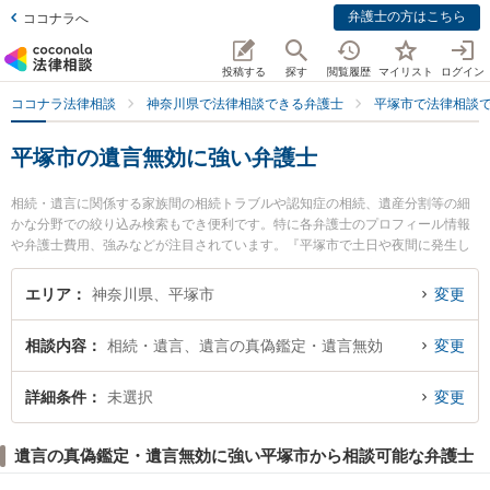
弁護士の方はこちら
ココナラへ
投稿する
探す
閲覧履歴
マイリスト
ログイン
ココナラ法律相談
神奈川県で法律相談できる弁護士
平塚市で法律相談
平塚市の遺言無効に強い弁護士
相続・遺言に関係する家族間の相続トラブルや認知症の相続、遺産分割等の細
かな分野での絞り込み検索もでき便利です。特に各弁護士のプロフィール情報
や弁護士費用、強みなどが注目されています。『平塚市で土日や夜間に発生し
た遺言無効のトラブルを今すぐに弁護士に相談したい』『遺言無効のトラブル
解決の実績豊富な近くの弁護士を検索したい』『初回相談無料で遺言無効を法
エリア
神奈川県、平塚市
変更
律相談できる平塚市内の弁護士に相談予約したい』などでお困りの相談者さん
におすすめです。
相談内容
相続・遺言、遺言の真偽鑑定・遺言無効
変更
詳細条件
未選択
変更
遺言の真偽鑑定・遺言無効に強い平塚市から相談可能な弁護士