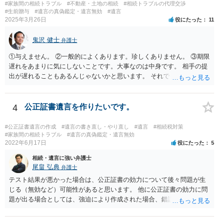
#家族間の相続トラブル
#不動産・土地の相続
#相続トラブルの代理交渉
#生前贈与
#遺言の真偽鑑定・遺言無効
#遺言
2025年3月26日
役にたった
11
鬼沢 健士
弁護士
①与えません。 ②一般的によくあります。珍しくありません。 ③期限
遅れをあまりに気にしないことです。大事なのは中身です。 相手の提
出が遅れることもあるんじゃないかと思います。 それでもあなた有利
にはなりません。
4
公正証書遺言を作りたいです。
#公正証書遺言の作成
#遺言の書き直し・やり直し
#遺言
#相続税対策
#家族間の相続トラブル
#遺言の真偽鑑定・遺言無効
2022年6月17日
役にたった
5
相続・遺言に強い弁護士
尾畠 弘典
弁護士
テスト結果が悪かった場合は、公正証書の効力について後々問題が生
じる（無効など）可能性があると思います。 他に公正証書の効力に問
題が出る場合としては、強迫により作成された場合、錯誤（勘違い）
の場合などがあります。 遺言の対象となる財産の多寡などにもよりま
すが、弁護士に作成を依頼する場合は、１０～数十万円程度になるケ