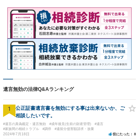
遺言無効の法律Q&Aランキング
1
公正証書遺言書を無効にする事は出来ないか、ご
相談したいです。
#遺言の真偽鑑定・遺言無効
#成年後見(生前の財産管理)
#遺言
#家族間の相続トラブル
#調停
#遺留分侵害額請求・放棄
2024年7月18日
役にたった
8