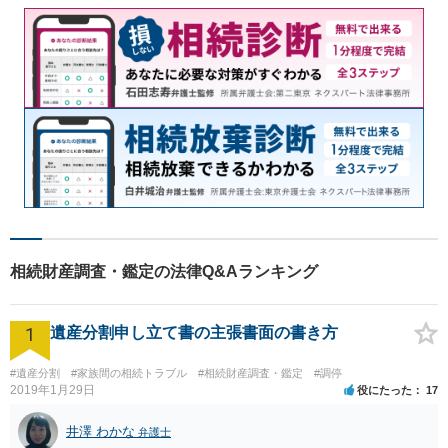
相続財産調査・鑑定の法律Q&Aランキング
1
遺産分割申し立て書の主張書面の書き方
#遺産分割
#家族間の相続トラブル
#相続財産調査・鑑定
#調停
2019年1月29日
役にたった
17
井澤 わかな
弁護士