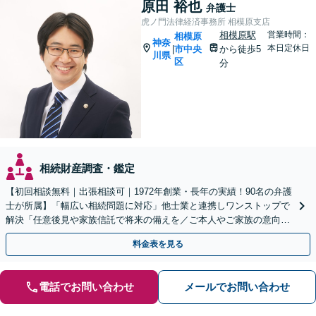
原田 裕也
弁護士
虎ノ門法律経済事務所 相模原支店
相模原駅
営業時間：
相模原
神奈
本日定休日
市中央
から徒歩5
|
川県
区
分
相続財産調査・鑑定
【初回相談無料｜出張相談可｜1972年創業・長年の実績！90名の弁護
士が所属】「幅広い相続問題に対応」他士業と連携しワンストップで
解決「任意後見や家族信託で将来の備えを／ご本人やご家族の意向を
最大限尊重しご提案」【休日・夜間相談可】
料金表を見る
電話でお問い合わせ
メールでお問い合わせ