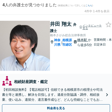
4
人の弁護士が見つかりました
(検索結果について詳しくは
こちら
)
4件中 1-4件を表示
井田 翔太
弁
インタビューを
見る
護士
橋本さがみ総合法律事務所
橋本駅
か
営業時間：本
神奈
相模原
|
川県
市緑区
日定休日
ら徒歩5分
相続財産調査・鑑定
【初回相談無料】【電話相談可】信頼できる相模原市の税理士や司法
書士等と連携し、解決を目指します。遺産分割協議・調停、相続放
棄、使い込み、遺留分、遺言書作成など、どんな些細なことでもお気
軽にご相談ください【休日・夜間面談可】【橋本駅6分】
料金表を見る