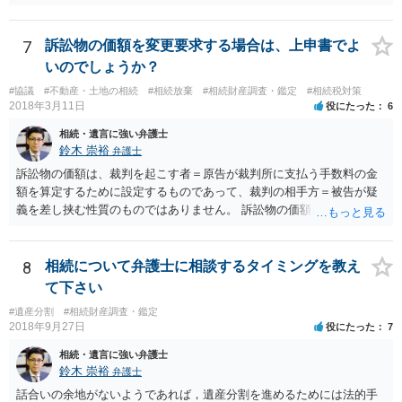
期間を伸長することができます。 その間に、財産の状況を調査して、
放棄するかどうか決めることができます。 銀行やサラ金が数年も放置
することはありませんので、数年後に借金が発見される可能性はほぼ
7
訴訟物の価額を変更要求する場合は、上申書でよ
ありません。 なお、私が扱った相続放棄を検討していた案件で、期間
いのでしょうか？
伸長して調査したところ、サラ金に対する過払金など相当な財産が見
#協議
#不動産・土地の相続
#相続放棄
#相続財産調査・鑑定
#相続税対策
つかったため相続したという事例がありました。
2018年3月11日
役にたった
6
相続・遺言に強い弁護士
鈴木 崇裕
弁護士
訴訟物の価額は、裁判を起こす者＝原告が裁判所に支払う手数料の金
額を算定するために設定するものであって、裁判の相手方＝被告が疑
義を差し挟む性質のものではありません。 訴訟物の価額自体が裁判の
目的（審理の対象）となることもありませんので、上申書や証拠を出
したとしても、変更されることはありません。
8
相続について弁護士に相談するタイミングを教え
て下さい
#遺産分割
#相続財産調査・鑑定
2018年9月27日
役にたった
7
相続・遺言に強い弁護士
鈴木 崇裕
弁護士
話合いの余地がないようであれば，遺産分割を進めるためには法的手