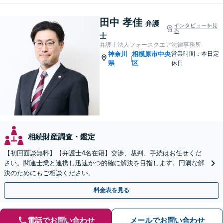
田中 孝佳
弁護
インタビューを見
る
士
弁護士法人フォースクエア法律事務所
神奈川
相模原市中央
営業時間：本日定
|
県
区
休日
相続財産調査・鑑定
【初回面談無料】【弁護士4名在籍】交渉、裁判、手続はお任せくだ
さい。関連士業と連携し迅速かつ的確に解決を目指します。円満な解
決のためにもご相談ください。
料金表を見る
電話でお問い合わせ
メールでお問い合わせ