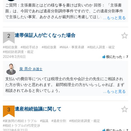
ご質問：主張書面とはどの様な事を書けば良いのか 回答： 「主張書
面」は、今回であれば遺産分割調停事件ですので、この遺産分割事件
で主張したい事実、あかささんが裁判所に考慮してほしいと思う、亡
くなった方・あかささん・お姉さん間の事情などを記入することにな
ります。 もし、主張したい事実や考慮してほしい事情に関連して
資料を持っているようであれば、主張書面とは別で提出できます。も
2
連帯保証人が亡くなった場合
し、お姉さんに見られたくないような資料がある場合、「非開示の希
望に関する申出書」と共に提出することも考えられます。 ご質問：書
#相続放棄
#相続手続き
#相続放棄
#M&A・事業承継
#相続人調査・確定
いた方が良い事と書かない方が良い事 回答： お姉さんが申立書の「申
#相続財産調査・鑑定
2024年3月6日
役にたった
7
立ての趣旨」のところに書いている遺産の分け方に対して意見があれ
ば、まずそれを書くとよいです。 次に「申立ての理由」のところに、
泉 亮介
なぜ調停を申し立てたのか(例えば、あかささんと話合いが出来ない／
弁護士
決裂した、など)や亡くなった方・あかささん・お姉さん間の事情やい
支払いの費目等については税理士の先生や会計士の先生にご相談され
きさつなどが書かれていると思うので、あかささんから見てそれは違
た方が良いかと思われます。 顧問税理士の方がいらっしゃれば、まず
うと感じるところは、どのように違うのか、など書くとよいです。 そ
相談されてみると良いでしょう。
の他、お姉さんの申立書には書かれていないけど、どのように遺産を
分けるかを決めるについてあかささんが重要だと考える事情があれば
(例えば、○○のときにお姉さんは亡くなった方からお金を援助してもら
3
遺産相続協議に関して
った等)、それも書くとよいです。 書かない方が良いと思うことは、遺
産分割に関係ない(と思われる)いきさつを沢山盛り込むことだと考えま
#家族間の相続トラブル
#協議
#遺産分割
#相続財産調査・鑑定
す(あくまで遺産分割に関係することに留める方が、裁判所や調停委員
#相続トラブルの代理交渉
の方に事情を理解してもらいやすいと思います)。
2022年6月21日
役にたった
7