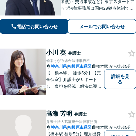
者側)・交通事故など】東京スタートア
ップ法律事務所は国内29拠点体制で全
国対応！【ご自宅からの電話相談にも
対応(法律相談は完全予約制)】各分野で
電話でお問い合わせ
メールでお問い合わせ
専門性の高い弁護士が寄り添い解決を
サポートします。
小川 葵
弁護士
橋本さがみ総合法律事務所
神奈川県
相模原市緑区
橋本駅
から徒歩5分
|
【「橋本駅」 徒歩5分】【完
詳細を見
全個室】弁護士がサポート
る
し、負担を軽減し解決に導き
ます。 お話をじっくり聞き、
お客様の気持ちを尊重しなが
ら解決策を提案します。 まず
髙瀬 芳明
はご相談いただき、今後の進
弁護士
め方を一緒に考えましょう。
弁護士法人髙瀬総合法律事務所
【法テラス利用可】
神奈川県
相模原市緑区
橋本駅
から徒歩5分
|
【橋本駅 徒歩5分】理系出身