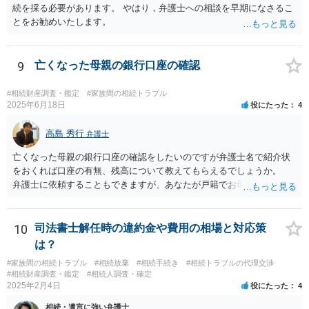
続を採る必要があります。 やはり，弁護士への相談を早期になさるこ
とをお勧めいたします。
9
亡くなった母親の銀行口座の確認
#相続財産調査・鑑定
#家族間の相続トラブル
2025年6月18日
役にたった
4
高島 秀行
弁護士
亡くなった母親の銀行口座の確認をしたいのですが弁護士名で紹介状
をおくれば口座の有無、残高について教えてもらえるでしょうか。
弁護士に依頼することもできますが、あなたが戸籍でお母さんの相続
人であり、相続人本人であることなどを証明すれば、口座の有無や残
高は教えてくれると思います。 自分ではよくわからないということ
であれば、弁護士に相談し依頼されたら良いと思います。
10
司法書士解任時の違約金や費用の相場と対応策
は？
#家族間の相続トラブル
#相続放棄
#相続手続き
#相続トラブルの代理交渉
#相続財産調査・鑑定
#相続人調査・確定
2025年2月4日
役にたった
4
相続・遺言に強い弁護士