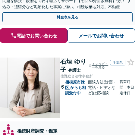
問題を解決！段階を問わず幅広くサポート【初回30分面談無料】使い
込み・遺留分など泥沼化した事案に強い。相続放棄も対応。不動産相
続は次世代を見据えたご提案。生前対策もお任せを
料金表を見る
電話でお問い合わせ
メールでお問い合わせ
石垣 ゆり
千葉県
インタビュ
ーを見る
子
弁護士
佐野総合法律事務所
営業時
相模原市緑
面談方法(対面・
区
からも相
電話・ビデオな
間：本日
談受付中
ど)は応相談
定休日
相続財産調査・鑑定