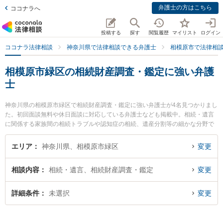
弁護士の方はこちら
ココナラへ
投稿する
探す
閲覧履歴
マイリスト
ログイン
ココナラ法律相談
神奈川県で法律相談できる弁護士
相模原市で法律相
相模原市緑区の相続財産調査・鑑定に強い弁護
士
神奈川県の相模原市緑区で相続財産調査・鑑定に強い弁護士が4名見つかりまし
た。初回面談無料や休日面談に対応している弁護士なども掲載中。相続・遺言
に関係する家族間の相続トラブルや認知症の相続、遺産分割等の細かな分野で
の絞り込み検索もでき便利です。特に橋本さがみ総合法律事務所の井田 翔太弁
護士や東京スタートアップ法律事務所 相模原支店の福本 拓眞弁護士、橋本さが
エリア
神奈川県、相模原市緑区
変更
み総合法律事務所の小川 葵弁護士のプロフィール情報や弁護士費用、強みなど
が注目されています。『相模原市緑区で土日や夜間に発生した相続財産調査・
相談内容
相続・遺言、相続財産調査・鑑定
変更
鑑定のトラブルを今すぐに弁護士に相談したい』『相続財産調査・鑑定のトラ
ブル解決の実績豊富な近くの弁護士を検索したい』『初回相談無料で相続財産
調査・鑑定を法律相談できる相模原市緑区内の弁護士に相談予約したい』など
詳細条件
未選択
変更
でお困りの相談者さんにおすすめです。