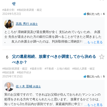
せ
#遺産分割
#相続財産調査・鑑定
2024年5月2日
役にたった
6
高島 秀行
弁護士
ところが 滞納家賃及び退去費用が全く 支払われていないため、 弁護
士 先生が退去された方の銀行口座を調べることができたと聞きました
。 友人の弁護士が調べたのは、判決取得後に滞納賃料回収のため
に、預金の有無及び残高の開示を求めたもので 判決を取るために、
預金の入出金履歴を調べたわけではありません。 残念ながら、事案
や目的も異なりますし、開示の内容も異なります。
6
父の遺産相続、放棄すべきか調査してから決める
べきか？
#相続財産調査・鑑定
#遺産分割
#不動産・土地の相続
#相続人調査・確定
#相続放棄
#相続手続き
2025年7月15日
役にたった
5
佐々木 晋輔
弁護士
実のお父様ですので、できればお父様が住んでおられたマンションの
処理をされる方向で考えられたらと思います。 放棄するかどうかは、
知ってから3カ月以内が原則ですが、家庭裁判所に申立すれば3カ月の