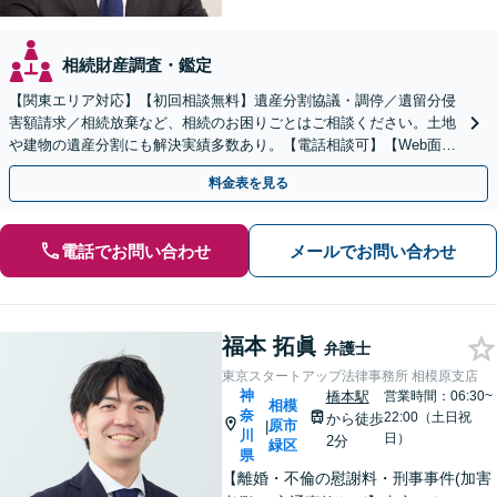
相続財産調査・鑑定
【関東エリア対応】【初回相談無料】遺産分割協議・調停／遺留分侵
害額請求／相続放棄など、相続のお困りごとはご相談ください。土地
や建物の遺産分割にも解決実績多数あり。【電話相談可】【Web面談
可】遺言書作成や財産の整理など生前対策もサポート
料金表を見る
電話でお問い合わせ
メールでお問い合わせ
福本 拓眞
弁護士
東京スタートアップ法律事務所 相模原支店
神
橋本駅
営業時間：06:30~
相模
奈
22:00（土日祝
から徒歩
原市
|
川
日）
2分
緑区
県
【離婚・不倫の慰謝料・刑事事件(加害