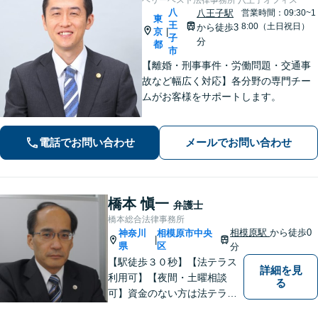
八
八王子駅
営業時間：09:30~1
東
王
8:00（土日祝日）
から徒歩3
京
|
子
分
都
市
【離婚・刑事事件・労働問題・交通事
故など幅広く対応】各分野の専門チー
ムがお客様をサポートします。
電話でお問い合わせ
メールでお問い合わせ
橋本 愼一
弁護士
橋本総合法律事務所
相模原駅
から徒歩0
神奈川
相模原市中央
|
県
区
分
【駅徒歩３０秒】【法テラス
詳細を見
利用可】【夜間・土曜相談
る
可】資金のない方は法テラス
をご利用ください。解決に向