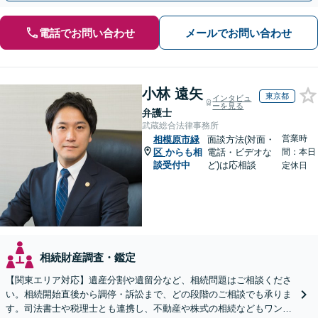
電話でお問い合わせ
メールでお問い合わせ
小林 遠矢
東京都
インタビュ
ーを見る
弁護士
武蔵総合法律事務所
営業時
相模原市緑
面談方法(対面・
区
からも相
電話・ビデオな
間：本日
談受付中
ど)は応相談
定休日
相続財産調査・鑑定
【関東エリア対応】遺産分割や遺留分など、相続問題はご相談くださ
い。相続開始直後から調停・訴訟まで、どの段階のご相談でも承りま
す。司法書士や税理士とも連携し、不動産や株式の相続などもワンス