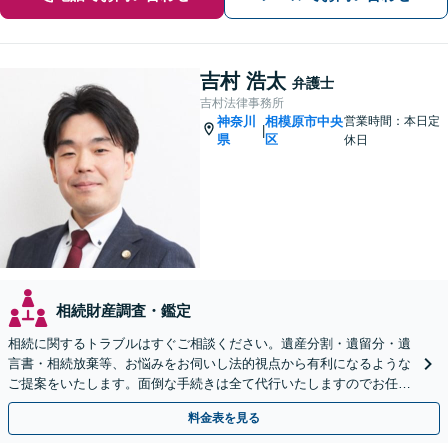
吉村 浩太
弁護士
吉村法律事務所
神奈川
相模原市中央
営業時間：本日定
|
県
区
休日
相続財産調査・鑑定
相続に関するトラブルはすぐご相談ください。遺産分割・遺留分・遺
言書・相続放棄等、お悩みをお伺いし法的視点から有利になるような
ご提案をいたします。面倒な手続きは全て代行いたしますのでお任せ
ください！【JR相模原駅徒歩12分】
料金表を見る