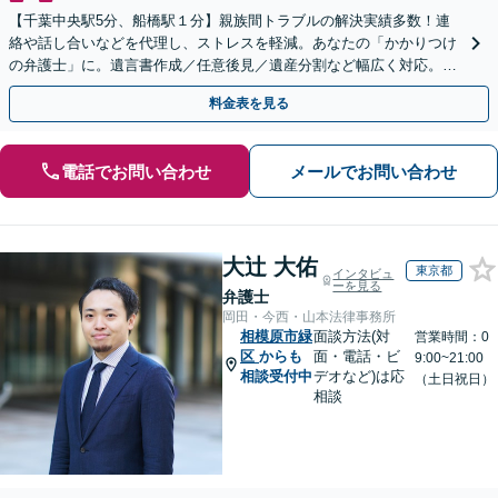
【千葉中央駅5分、船橋駅１分】親族間トラブルの解決実績多数！連
絡や話し合いなどを代理し、ストレスを軽減。あなたの「かかりつけ
の弁護士」に。遺言書作成／任意後見／遺産分割など幅広く対応。お
気軽にご相談ください！【初回来所相談30分無料】
料金表を見る
電話でお問い合わせ
メールでお問い合わせ
大辻 大佑
東京都
インタビュ
ーを見る
弁護士
岡田・今西・山本法律事務所
相模原市緑
面談方法(対
営業時間：0
区
からも
面・電話・ビ
9:00~21:00
相談受付中
デオなど)は応
（土日祝日）
相談