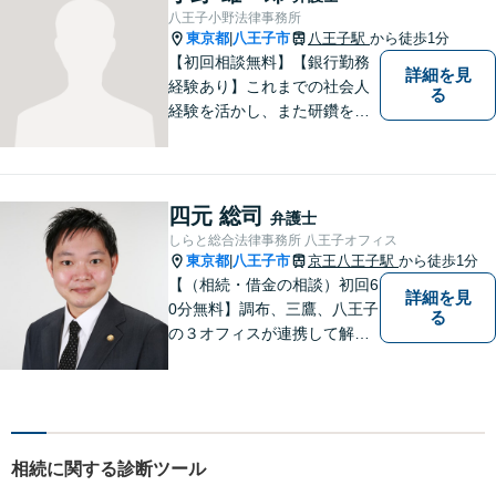
八王子小野法律事務所
東京都
八王子市
八王子駅
から徒歩1分
|
【初回相談無料】【銀行勤務
詳細を見
経験あり】これまでの社会人
る
経験を活かし、また研鑽を怠
らず、今後とも仕事をしてい
こうと考えております。おひ
とりで悩まれず、まずはお気
軽にご相談ください。
四元 総司
弁護士
しらと総合法律事務所 八王子オフィス
東京都
八王子市
京王八王子駅
から徒歩1分
|
【（相続・借金の相談）初回6
詳細を見
0分無料】調布、三鷹、八王子
る
の３オフィスが連携して解決
／相続／借金／不動産／離婚
／家族信託／事業承継／廃業
支援（会社清算）／中小企業
法務／債権回収
相続に関する診断ツール