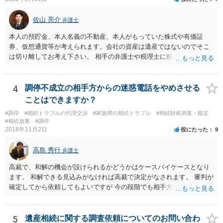
佐山 亮介
弁護士
本人の預貯金、本人名義の不動産、本人がもっていた株式や有価証
券、仮想通貨等が考えられます。会社の資産は遺産ではないのでそこ
は切り離してお考え下さい。 相手の弁護士や税理士に頼んでも守秘義
務を理由に断られる可能性が高いです。 資料は調停を起こしてから任
意に開示を求め、応じなければ「調査嘱託」という手続きを使って銀
行等に照会をかけることになるでしょう。 不動産は、相続登記が済ん
4
調停不成立の相手方からの迷惑電話をやめさせる
でいなければ市役所ないし区役所に、お子様と義父様のつながりがわ
ことはできますか？
かる戸籍一式を揃えてもちこみ、「名寄せ」という手続きをすると、
#調停
#相続トラブルの代理交渉
#家族間の相続トラブル
#相続財産調査・鑑定
分かると思います。遺産分割協議書の偽造等により既に相続登記され
#相続放棄
#調停
てしまっている場合は、住所などに当たりをつけて登記名義を調べて
2018年11月2日
役にたった
9
探すことになるでしょう。 代理人弁護士を立てられるのはおすすめで
すが、現代では、各々が自由に価格設定をしていますので、特に相場
高島 秀行
弁護士
はお示しできません。ただし、かつて日本弁護士連合会が設けていた
報酬基準を踏まえて価格設定している弁護士は一定数いると思います
高裁で、和解の機会が設けられるかどうかはケースバイケースとなり
ので、それが一応の目安となるでしょう。
ます。 和解できる見込みがなければ高裁で決定がなされます。 審判が
確定してから依頼してもよいですが 今の段階でも相手方の連絡が迷惑
であれば 弁護士に依頼してもよいと思います。
5
遺産相続に関する調査依頼についてのお問い合わ