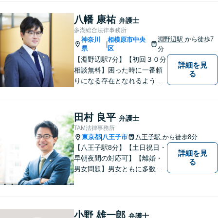
けて丁寧に、迅速に対応しま
す。住宅ローンの支払で悩ま
八幡 康祐
弁護士
れている方も一度ご相談くだ
多湖総合法律事務所
さい。最高の結果が出せるよ
淵野辺駅
から徒歩7
神奈川
相模原市中央
|
う自己研鑽を怠らず質の高い
県
区
分
仕事を目指します。
【淵野辺駅7分】【初回３０分
詳細を見
相談無料】困った時に一番頼
る
りになる存在となれるよう、
皆様のご事情に寄り添った問
題解決を心がけております。
お電話の際に『ココナラ経由
田村 良平
弁護士
で八幡弁護士に相談希望』と
TAM法律事務所
お伝え下さい。
東京都
八王子市
八王子駅
から徒歩8分
|
【八王子駅8分】【土日祝日・
詳細を見
早朝夜間の対応可】【離婚・
る
男女問題】男女ともに多数実
績アリ。親権、財産分与～養
育費まで幅広く対応【交通事
故】【相続】もお任せくださ
い。
小野 雄一郎
弁護士