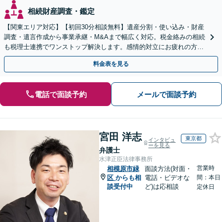
相続財産調査・鑑定
【関東エリア対応】【初回30分相談無料】遺産分割・使い込み・財産
調査・遺言作成から事業承継・M&Aまで幅広く対応。税金絡みの相続
も税理士連携でワンストップ解決します。感情的対立にお疲れの方や
紛争予防をご検討の方も、お気軽にご相談ください。
料金表を見る
電話で面談予約
メールで面談予約
宮田 洋志
東京都
インタビュ
ーを見る
弁護士
水津正臣法律事務所
営業時
相模原市緑
面談方法(対面・
区
からも相
電話・ビデオな
間：本日
談受付中
ど)は応相談
定休日