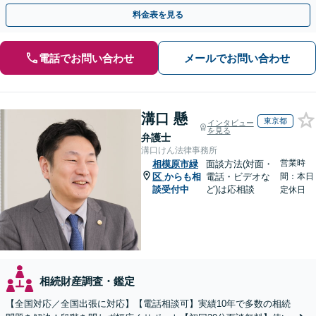
トップで対応可能。遺言書作成や事業承継のご相談にも対応
料金表を見る
電話でお問い合わせ
メールでお問い合わせ
溝口 懸
東京都
インタビュー
を見る
弁護士
溝口けん法律事務所
営業時
相模原市緑
面談方法(対面・
区
からも相
電話・ビデオな
間：本日
談受付中
ど)は応相談
定休日
相続財産調査・鑑定
【全国対応／全国出張に対応】【電話相談可】実績10年で多数の相続