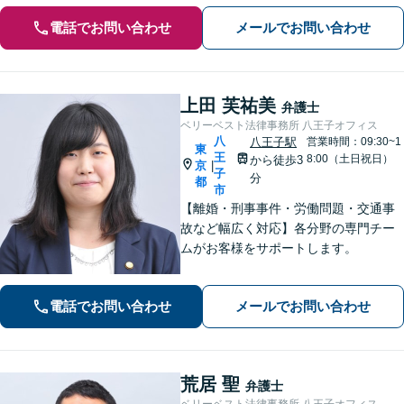
電話でお問い合わせ
メールでお問い合わせ
上田 芙祐美
弁護士
ベリーベスト法律事務所 八王子オフィス
八
八王子駅
営業時間：09:30~1
東
王
8:00（土日祝日）
から徒歩3
京
|
子
分
都
市
【離婚・刑事事件・労働問題・交通事
故など幅広く対応】各分野の専門チー
ムがお客様をサポートします。
電話でお問い合わせ
メールでお問い合わせ
荒居 聖
弁護士
ベリーベスト法律事務所 八王子オフィス