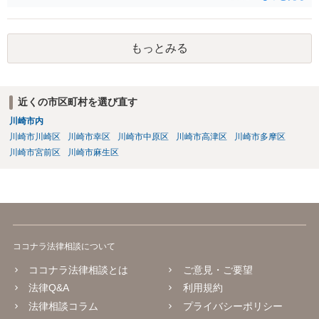
が、相手方のいわゆる支配圏内に置かれることをもって足りると考え
られます（最判昭和43年12月17日）。したがって、相手方の支配圏内
に入っていれば（郵便受けに投函するなど。実際には配達証明などを
もっとみる
つけたほうがよいでしょう。）、時効の完成猶予の効果を享受できる
と考えます。 その結果、催告の時効完成猶予期間の6か月の間に訴訟
提起をすることで請求が可能となります。
近くの市区町村を選び直す
川崎市内
川崎市川崎区
川崎市幸区
川崎市中原区
川崎市高津区
川崎市多摩区
川崎市宮前区
川崎市麻生区
ココナラ法律相談について
ココナラ法律相談とは
ご意見・ご要望
法律Q&A
利用規約
法律相談コラム
プライバシーポリシー