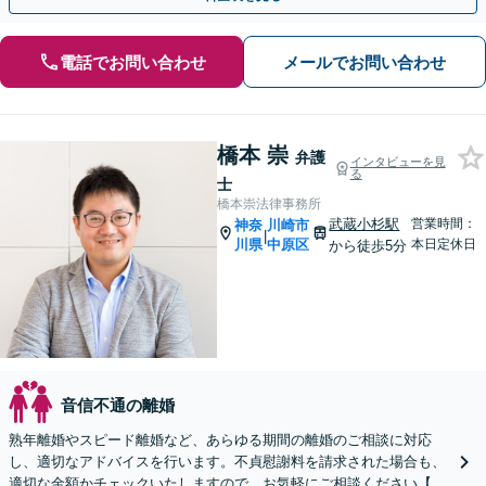
電話でお問い合わせ
メールでお問い合わせ
橋本 崇
弁護
インタビューを見
る
士
橋本崇法律事務所
武蔵小杉駅
営業時間：
神奈
川崎市
|
川県
中原区
本日定休日
から徒歩5分
音信不通の離婚
熟年離婚やスピード離婚など、あらゆる期間の離婚のご相談に対応
し、適切なアドバイスを行います。不貞慰謝料を請求された場合も、
適切な金額かチェックいたしますので、お気軽にご相談ください【完