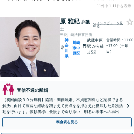
11件中 1-11件を表示
原 雅紀
弁護
インタビューを見
る
士
三愛川崎法律事務所
神
武蔵中原
営業時間：11:00
川崎
奈
~17:00（土曜
駅
から徒
市中
|
川
日）
歩5分
原区
県
音信不通の離婚
【初回面談３０分無料】協議・調停離婚、不貞慰謝料など納得できる
解決に向けて豊富な経験を踏まえて要点をを押さえた徹底した弁護活
動を行います。依頼者様に最後まで寄り添い、明るい未来への再出発
を全力でサポートします。まずは気軽にご相談ください。
料金表を見る