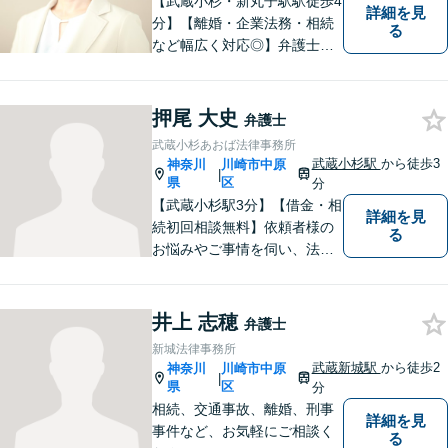
【武蔵小杉・新丸子駅駅徒歩4
詳細を見
分】【離婚・企業法務・相続
る
など幅広く対応◎】弁護士歴1
2年以上！お一人おひとりに寄
り添い、明るい未来へと導き
ます。皆様の人生の岐路に真
押尾 大史
弁護士
摯に向き合います。まずはお
武蔵小杉あおば法律事務所
気軽にご相談ください！
武蔵小杉駅
から徒歩3
神奈川
川崎市中原
|
県
区
分
【武蔵小杉駅3分】【借金・相
詳細を見
続初回相談無料】依頼者様の
る
お悩みやご事情を伺い、法的
なアドバイス・今後の見通し
を丁寧にご説明いたします。
なんでも気軽に相談できる
井上 志穂
弁護士
「町のお医者さん」のような
新城法律事務所
弁護士でありたいと思ってお
武蔵新城駅
から徒歩2
神奈川
川崎市中原
|
ります。【電話相談可】
県
区
分
相続、交通事故、離婚、刑事
詳細を見
事件など、お気軽にご相談く
る