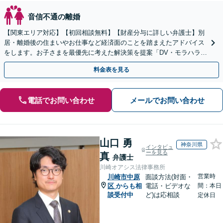
音信不通の離婚
【関東エリア対応】【初回相談無料】【財産分与に詳しい弁護士】別
居・離婚後の住まいやお仕事など経済面のことを踏まえたアドバイス
をします。お子さまを最優先に考えた解決策を提案「DV・モラハラに
悩む方を徹底サポート」【完全個室】【休日夜間面談可】
料金表を見る
電話でお問い合わせ
メールでお問い合わせ
山口 勇
神奈川県
インタビュ
ーを見る
真
弁護士
川崎オアシス法律事務所
営業時
川崎市中原
面談方法(対面・
区
からも相
電話・ビデオな
間：本日
談受付中
ど)は応相談
定休日