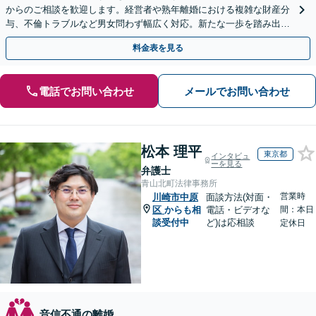
からのご相談を歓迎します。経営者や熟年離婚における複雑な財産分
与、不倫トラブルなど男女問わず幅広く対応。新たな一歩を踏み出す
ために、まずはご相談ください。
料金表を見る
電話でお問い合わせ
メールでお問い合わせ
松本 理平
東京都
インタビュ
ーを見る
弁護士
青山北町法律事務所
営業時
川崎市中原
面談方法(対面・
区
からも相
電話・ビデオな
間：本日
談受付中
ど)は応相談
定休日
音信不通の離婚