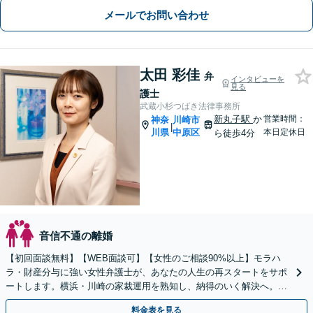
メールでお問い合わせ
太田 彩佳
弁
インタビューを
見る
護士
武蔵小杉つばき法律事務所
新丸子駅
か
営業時間：
神奈
川崎市
|
川県
中原区
本日定休日
ら徒歩4分
音信不通の離婚
【初回面談無料】【WEB面談可】【女性のご相談90%以上】モラハ
ラ・財産分与に強い女性弁護士が、あなたの人生の再スタートをサポ
ートします。横浜・川崎の家裁運用を熟知し、納得のいく解決へ。ま
ずは一人で抱え込まずにご相談ください。
料金表を見る