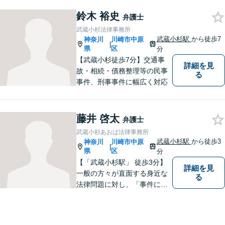
として、地域に愛される法律
鈴木 裕史
事務所を目指しています。
弁護士
【初回面談無料】法律トラブ
武蔵小杉法律事務所
ルでお悩みの方は、お気軽に
武蔵小杉駅
から徒歩7
神奈川
川崎市中原
|
ご相談ください。
県
区
分
【武蔵小杉徒歩7分】交通事
詳細を見
故・相続・債務整理等の民事
る
事件、刑事事件に幅広く対応
藤井 啓太
弁護士
武蔵小杉あおば法律事務所
武蔵小杉駅
から徒歩3
神奈川
川崎市中原
|
県
区
分
【「武蔵小杉駅」 徒歩3分】
詳細を見
一般の方々が直面する身近な
る
法律問題に対し、「事件に大
きいも小さいもない」という
信念で対応しています。どん
なに小さな問題でも、真剣に