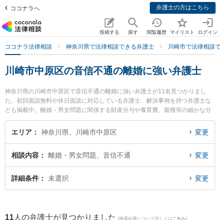
弁護士の方はこちら
ココナラへ
投稿する
探す
閲覧履歴
マイリスト
ログイン
ココナラ法律相談
神奈川県で法律相談できる弁護士
川崎市で法律相談
川崎市中原区の音信不通の離婚に強い弁護士
神奈川県の川崎市中原区で音信不通の離婚に強い弁護士が11名見つかりまし
た。初回面談無料や休日面談に対応している弁護士、解決事例を持つ弁護士な
ども掲載中。離婚・男女問題に関係する財産分与や養育費、親権等の細かな分
野での絞り込み検索もでき便利です。特に三愛川崎法律事務所の原 雅紀弁護士
や武蔵小杉つばき法律事務所の太田 彩佳弁護士、橋本崇法律事務所の橋本 崇弁
エリア
神奈川県、川崎市中原区
変更
護士のプロフィール情報や弁護士費用、強みなどが注目されています。『川崎
市中原区で土日や夜間に発生した音信不通の離婚のトラブルを今すぐに弁護士
相談内容
離婚・男女問題、音信不通
変更
に相談したい』『音信不通の離婚のトラブル解決の実績豊富な近くの弁護士を
検索したい』『初回相談無料で音信不通の離婚を法律相談できる川崎市中原区
内の弁護士に相談予約したい』などでお困りの相談者さんにおすすめです。
詳細条件
未選択
変更
11
人の弁護士が見つかりました
(検索結果について詳しくは
こちら
)