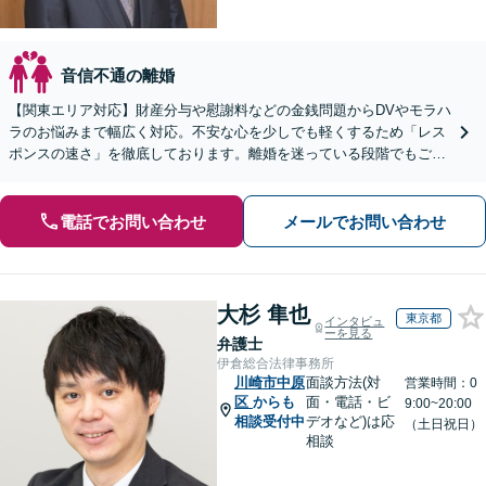
音信不通の離婚
【関東エリア対応】財産分与や慰謝料などの金銭問題からDVやモラハ
ラのお悩みまで幅広く対応。不安な心を少しでも軽くするため「レス
ポンスの速さ」を徹底しております。離婚を迷っている段階でもご相
談ください。【初回無料・WEB面談可】
電話でお問い合わせ
メールでお問い合わせ
大杉 隼也
東京都
インタビュ
ーを見る
弁護士
伊倉総合法律事務所
川崎市中原
面談方法(対
営業時間：0
区
からも
面・電話・ビ
9:00~20:00
相談受付中
デオなど)は応
（土日祝日）
相談