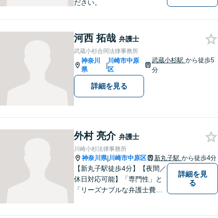
ださい。
河西 拓哉
弁護士
武蔵小杉合同法律事務所
武蔵小杉駅
から徒歩5
神奈川
川崎市中原
|
県
区
分
詳細を見る
外村 亮介
弁護士
川崎小杉法律事務所
神奈川県
川崎市中原区
新丸子駅
から徒歩4分
|
【新丸子駅徒歩4分】【夜間／
詳細を見
休日対応可能】「専門性」と
る
「リーズナブルな弁護士費
用」の両立をポリシーにして
います。地域密着型の事務所