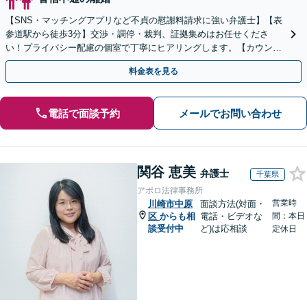
【SNS・マッチングアプリなど不貞の慰謝料請求に強い弁護士】【表
参道駅から徒歩3分】交渉・調停・裁判、証拠集めはお任せくださ
い！プライバシー配慮の個室で丁寧にヒアリングします。【カウンセ
ラーとも連携】
料金表を見る
電話で面談予約
メールでお問い合わせ
関谷 恵美
弁護士
千葉県
アポロ法律事務所
営業時
川崎市中原
面談方法(対面・
区
からも相
電話・ビデオな
間：本日
談受付中
ど)は応相談
定休日