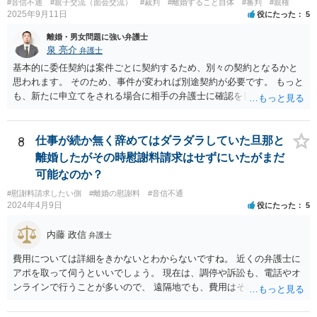
#音信不通
#親子交流（面会交流）
#裁判
#離婚すること自体
#審判
#親権
2025年9月11日
役にたった
5
離婚・男女問題に強い弁護士
泉 亮介
弁護士
基本的に委任契約は案件ごとに契約するため、別々の契約となるかと
思われます。 そのため、事件が変われば別途契約が必要です。 もっと
も、新たに申立てをされる場合に相手の弁護士に確認をして、相手の
事務所を送達先として良いかの確認が取れればそこは送るということ
も考えられるでしょう。
8
仕事が続か無く辞めてはダラダラしていた旦那と
離婚したがその時慰謝料請求はせずにいたがまだ
可能なのか？
#慰謝料請求したい側
#離婚の慰謝料
#音信不通
2024年4月9日
役にたった
5
内藤 政信
弁護士
費用については詳細をきかないとわからないですね。 近くの弁護士に
アポを取って伺うといいでしょう。 現在は、調停や訴訟も、電話やオ
ンラインで行うことが多いので、 遠隔地でも、費用はそれほど変わり
ませんね。 これで終わります。