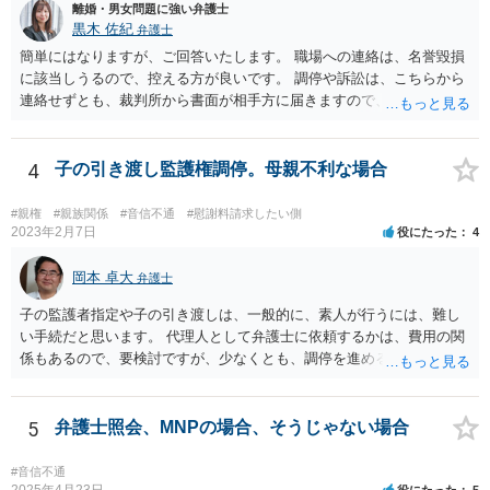
離婚・男女問題に強い弁護士
黒木 佐紀
弁護士
簡単にはなりますが、ご回答いたします。 職場への連絡は、名誉毀損
に該当しうるので、控える方が良いです。 調停や訴訟は、こちらから
連絡せずとも、裁判所から書面が相手方に届きますので、連絡不要で
す。 ご要望は認知や養育費の請求でしょうか？ 任意に応じてもらえな
いのであれば、調停や訴訟をするしかないかと思います。
4
子の引き渡し監護権調停。母親不利な場合
#親権
#親族関係
#音信不通
#慰謝料請求したい側
2023年2月7日
役にたった
4
岡本 卓大
弁護士
子の監護者指定や子の引き渡しは、一般的に、素人が行うには、難し
い手続だと思います。 代理人として弁護士に依頼するかは、費用の関
係もあるので、要検討ですが、少なくとも、調停を進める上で、弁護
士の助言を受けながら進めた方が良いと思います。 なお、費用の関係
で、弁護士に依頼しづらいということであれば、法テラスの法律扶助
制度を利用できることもあるので、その点も弁護士に相談してみてく
5
弁護士照会、MNPの場合、そうじゃない場合
ださい。
#音信不通