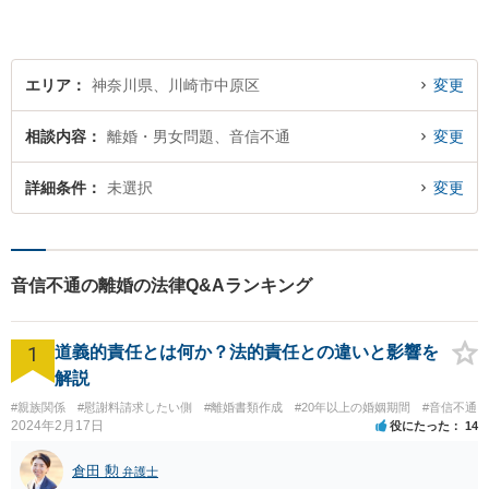
向き合い、最善の解決策をご
提案します。【近隣駐車場】
エリア
神奈川県、川崎市中原区
変更
相談内容
離婚・男女問題、音信不通
変更
詳細条件
未選択
変更
音信不通の離婚の法律Q&Aランキング
1
道義的責任とは何か？法的責任との違いと影響を
解説
#親族関係
#慰謝料請求したい側
#離婚書類作成
#20年以上の婚姻期間
#音信不通
2024年2月17日
役にたった
14
倉田 勲
弁護士