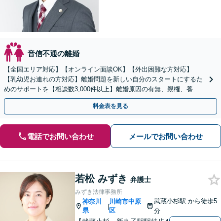
音信不通の離婚
【全国エリア対応】【オンライン面談OK】【外出困難な方対応】
【乳幼児お連れの方対応】離婚問題を新しい自分のスタートにするた
めのサポートを【相談数3,000件以上】離婚原因の有無、親権、養育
費、財産分与、慰謝料請求【夜間・休日相談可】
料金表を見る
電話でお問い合わせ
メールでお問い合わせ
若松 みずき
弁護士
みずき法律事務所
武蔵小杉駅
から徒歩5
神奈川
川崎市中原
|
県
区
分