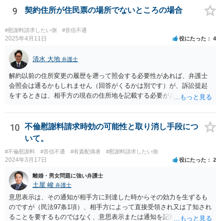
9
契約住所が住民票の場所でないところの場合
#慰謝料請求したい側
#音信不通
2025年4月11日
役にたった
4
清水 大地
弁護士
解約以前の住所変更の履歴を遡って照会する必要性があれば、弁護士
会照会は通るかもしれません（回答がくるかは別です）が、訴訟提起
をするときは、相手方の現在の住所地を記載する必要がありますの
で、過去の住所地を照会する必要性が肯定されるケースが思いつきま
せん。弁護士会照会を依頼する弁護士と必要性についてよく協議され
る必要があると思います。
10
不倫慰謝料請求時効の可能性と取り消し手段につ
いて。
#不倫慰謝料
#音信不通
#有責配偶者
#慰謝料請求したい側
2024年3月17日
役にたった
2
離婚・男女問題に強い弁護士
土屋 峻
弁護士
意思表示は、その通知が相手方に到達した時からその効力を生ずるも
のですが（民法97条1項）、相手方によって直接受領され又は了知され
ることを要するものではなく、意思表示または通知を記載した書面