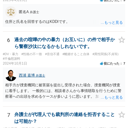
2025年4月23日
役にたった
5
匿名A
弁護士
住所と氏名を回答するのはKDDIです。
6
過去の喧嘩の中の暴力（お互いに）の件で相手か
ら警察沙汰になるかもしれないです。
#DV・暴力
#性格の不一致
#音信不通
#離婚すること自体
#異性関係(不貞等)
#不倫慰謝料
2024年10月1日
役にたった
7
西浦 嘉博
弁護士
相手方が捜査機関に被害届を提出し受理された場合、捜査機関が捜査
に着手します。 一般的には、相談者さんから事情聴取を行うために警
察署への出頭を求めるケースが多いように思います。 加えて、相手方
から診断書の提出を求めたり、相手方から事情を聴取したり、怪我の
具合などを実況見分調書で保存したりなど証拠を収集し、立件する方
針を決めた場合は検察庁に事件を送致する流れとなることが見込まれ
7
弁護士が代理人でも裁判所の連絡を拒否すること
ます。
は可能か？