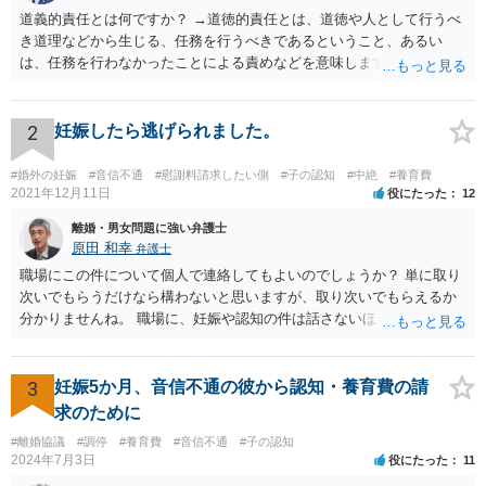
道義的責任とは何ですか？ →道徳的責任とは、道徳や人として行うべ
き道理などから生じる、任務を行うべきであるということ、あるい
は、任務を行わなかったことによる責めなどを意味します。 道義的責
任では、倫理ないし道徳上の責任のため法的責任のような強制力や罰
則はありませんが、道義的責任を果たさないことで、他人からの信用
を無くす、不遇を受けるなどの一般的にはそのような事実上の不利益
2
妊娠したら逃げられました。
が生じます。
#婚外の妊娠
#音信不通
#慰謝料請求したい側
#子の認知
#中絶
#養育費
2021年12月11日
役にたった
12
離婚・男女問題に強い弁護士
原田 和幸
弁護士
職場にこの件について個人で連絡してもよいのでしょうか？ 単に取り
次いでもらうだけなら構わないと思いますが、取り次いでもらえるか
分かりませんね。 職場に、妊娠や認知の件は話さないほうがよいと思
います。 それとも弁護士を通すべきなのでしょうか？ 相談者で対応が
難しいと思われれば、弁護士に入ってもらうことも検討されてくださ
い。 一度、お近くの弁護士に相談されてみてもよいと思います。
3
妊娠5か月、音信不通の彼から認知・養育費の請
求のために
#離婚協議
#調停
#養育費
#音信不通
#子の認知
2024年7月3日
役にたった
11