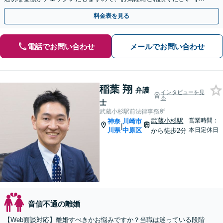
全個室】【土日祝日面談可】
料金表を見る
電話でお問い合わせ
メールでお問い合わせ
稲葉 翔
弁護
インタビューを見
る
士
武蔵小杉駅前法律事務所
武蔵小杉駅
営業時間：
神奈
川崎市
|
川県
中原区
本日定休日
から徒歩2分
音信不通の離婚
【Web面談対応】離婚すべきかお悩みですか？当職は迷っている段階