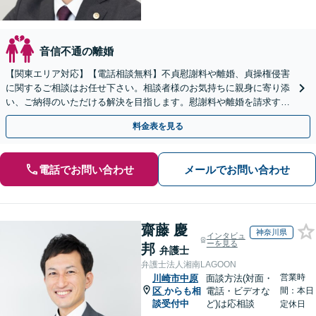
音信不通の離婚
【関東エリア対応】【電話相談無料】不貞慰謝料や離婚、貞操権侵害
に関するご相談はお任せ下さい。相談者様のお気持ちに親身に寄り添
い、ご納得のいただける解決を目指します。慰謝料や離婚を請求する
側やされた側、双方のご相談に対応【休日・夜間相談OK】
料金表を見る
電話でお問い合わせ
メールでお問い合わせ
齋藤 慶
神奈川県
インタビュ
ーを見る
邦
弁護士
弁護士法人湘南LAGOON
営業時
川崎市中原
面談方法(対面・
区
からも相
電話・ビデオな
間：本日
談受付中
ど)は応相談
定休日