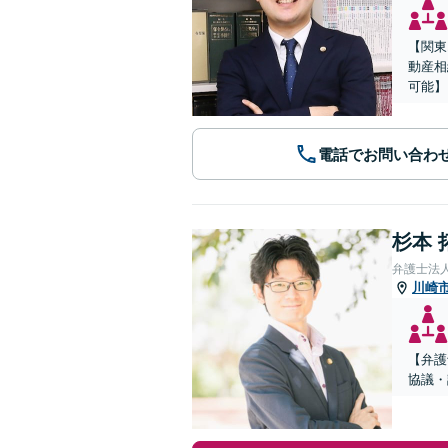
【関東
動産相
可能】
電話でお問い合わ
杉本 
弁護士法
川崎
【弁護
協議・