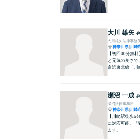
大川 雄矢
大川雄矢法律事務
神奈川県
川崎
|
【初回30分無
と元気の良さで
京浜東北線「川
瀬沼 一成
瀬沼法律事務所
神奈川県
川崎
|
【川崎駅徒歩5
に対応可能。「
ます。