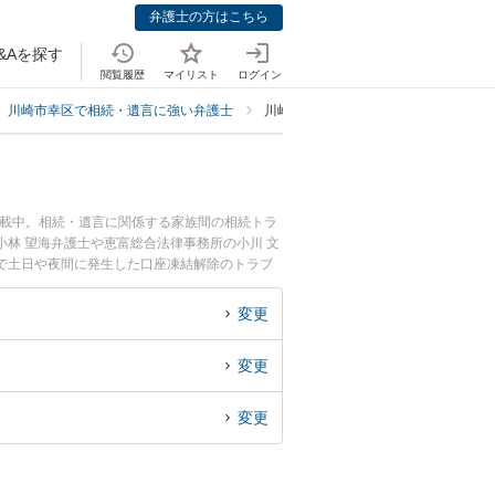
弁護士の方はこちら
&Aを探す
閲覧履歴
マイリスト
ログイン
川崎市幸区で相続・遺言に強い弁護士
川崎市幸区で口座凍結解除に強い弁護
掲載中。相続・遺言に関係する家族間の相続トラ
林 望海弁護士や恵富総合法律事務所の小川 文
で土日や夜間に発生した口座凍結解除のトラブ
座凍結解除を法律相談できる川崎市幸区内の弁護
変更
変更
変更