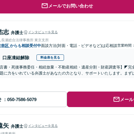
メールでお問い合わせ
佑志
弁護士
インタビューを見る
人長瀬総合法律事務所 東京支所
市幸区
からも相談受付中
面談方法(対面・電話・ビデオなど)は応相談
営業時間
口座凍結解除
料金表を見る
遺言書・死後事務委任・相続放棄・不動産相続・遺産分割・財産調査等】◤完
題に力をいれている弁護士があなたの力となり、サポートいたします。まず
せ
メール
遠矢
弁護士
インタビューを見る
法律事務所