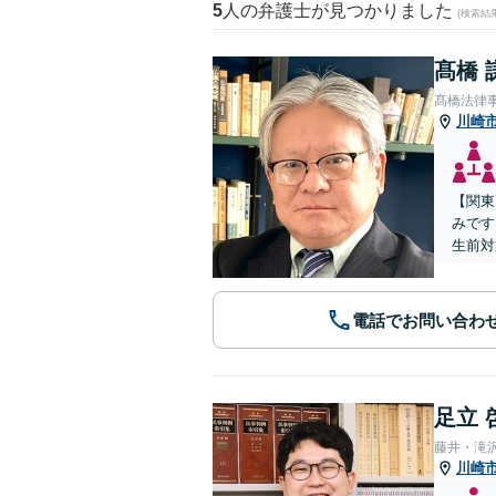
5
人の弁護士が見つかりました
(検索結
髙橋 
髙橋法律
川崎
【関東
みです
生前対
電話でお問い合わ
足立 
藤井・滝
川崎