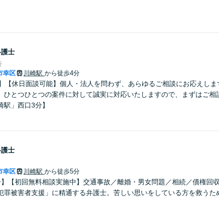
弁護士
所
市幸区
川崎駅
から徒歩4分
料】【休日面談可能】個人・法人を問わず、あらゆるご相談にお応えしま
、ひとつひとつの案件に対して誠実に対応いたしますので、まずはご相談
崎駅」⻄⼝3分】
弁護士
市幸区
川崎駅
から徒歩5分
分】【初回無料相談実施中】交通事故／離婚・男女問題／相続／債権回
犯罪被害者支援」に精通する弁護士。苦しい思いをしている方を救うた