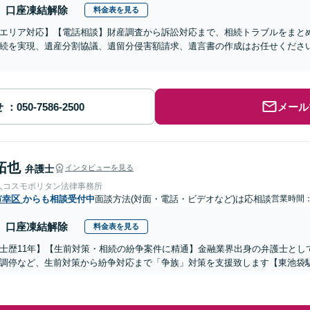
口座凍結解除
料金表を見る
エリア対応】【電話相談】財産調査から訴訟対応まで、相続トラブルをまと
続を実現、遺産分割協議、遺留分侵害額請求、遺言書の作成はお任せくださ
せ
メール
拓也
弁護士
インタビューを見る
人コスモポリタン法律事務所
市幸区
からも相談受付中
面談方法(対面・電話・ビデオなど)は応相談
営業時間：0
口座凍結解除
料金表を見る
士歴11年】【生前対策・相続の紛争案件に精通】金融業界出身の弁護士とし
調停など、生前対策から紛争対応まで「争族」対策を支援致します【東池袋