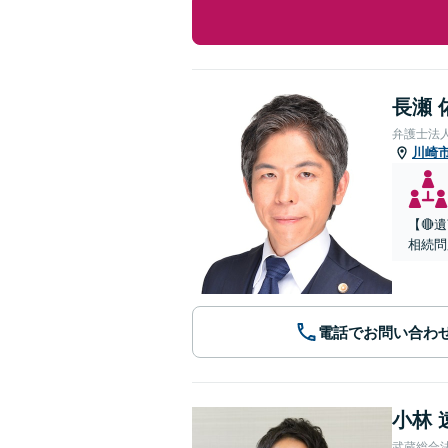
長瀬 
弁護士法
川崎
【🔴
相続問
電話でお問い合わ
小林 
武蔵総合