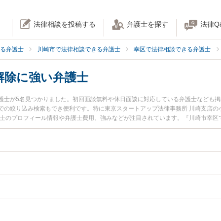
法律相談を投稿する
弁護士を探す
法律Q
る弁護士
川崎市で法律相談できる弁護士
幸区で法律相談できる弁護士
解除に強い弁護士
護士が5名見つかりました。初回面談無料や休日面談に対応している弁護士なども
での絞り込み検索もでき便利です。特に東京スタートアップ法律事務所 川崎支店の小
護士のプロフィール情報や弁護士費用、強みなどが注目されています。『川崎市幸区
解除のトラブル解決の実績豊富な近くの弁護士を検索したい』『初回相談無料で口
んにおすすめです。