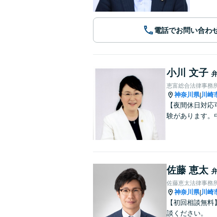
電話でお問い合わ
小川 文子
恵富総合法律事務
神奈川県
川崎
|
【夜間休日対応
験があります。
佐藤 恵太
佐藤恵太法律事務
神奈川県
川崎
|
【初回相談無料
談ください。