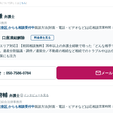
果について詳しくは
こちら
)
謙
弁護士
事務所
市幸区
からも相談受付中
面談方法(対面・電話・ビデオなど)は応相談
営業時間
口座凍結解除
料金表を見る
エリア対応】【初回相談無料】35年以上の弁護士経験で培った「どんな相手
。遺産分割協議・調停／遺留分／不動産の相続など相続でのトラブルやはお
策にも注力
せ
メール
啓輔
弁護士
インタビューを見る
沢綜合法律事務所
市幸区
からも相談受付中
面談方法(対面・電話・ビデオなど)は応相談
営業時間：0