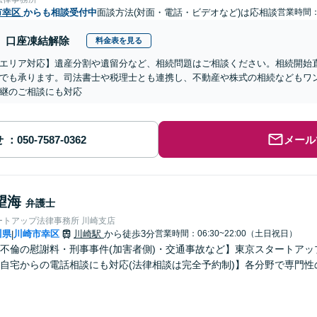
市幸区
からも相談受付中
面談方法(対面・電話・ビデオなど)は応相談
営業時間
口座凍結解除
料金表を見る
エリア対応】遺産分割や遺留分など、相続問題はご相談ください。相続開始
でも承ります。司法書士や税理士とも連携し、不動産や株式の相続などもワ
継のご相談にも対応
せ
メール
望海
弁護士
ートアップ法律事務所 川崎支店
川県
川崎市幸区
川崎駅
から徒歩3分
営業時間：06:30~22:00（土日祝日）
|
不倫の慰謝料・刑事事件(加害者側)・交通事故など】東京スタートアッ
自宅からの電話相談にも対応(法律相談は完全予約制)】各分野で専門