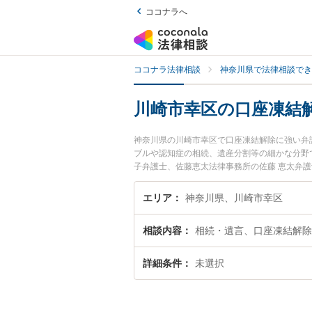
ココナラへ
ココナラ法律相談
神奈川県で法律相談でき
川崎市幸区の口座凍結
神奈川県の川崎市幸区で口座凍結解除に強い弁
ブルや認知症の相続、遺産分割等の細かな分野
子弁護士、佐藤恵太法律事務所の佐藤 恵太弁
ルを今すぐに弁護士に相談したい』『口座凍結
士に相談予約したい』などでお困りの相談者さ
エリア
神奈川県、川崎市幸区
相談内容
相続・遺言、口座凍結解除
詳細条件
未選択