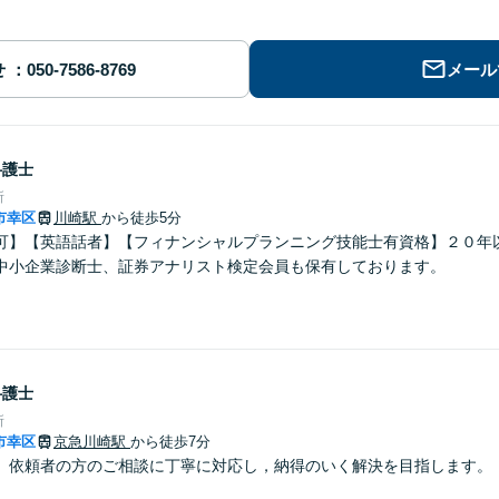
せ
メール
弁護士
所
市幸区
川崎駅
から徒歩5分
可】【英語話者】【フィナンシャルプランニング技能士有資格】２０年
中小企業診断士、証券アナリスト検定会員も保有しております。
弁護士
所
市幸区
京急川崎駅
から徒歩7分
】依頼者の方のご相談に丁寧に対応し，納得のいく解決を目指します。 