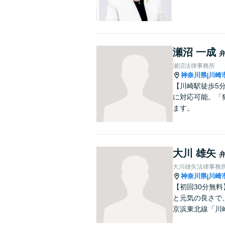
瀬沼 一成
瀬沼法律事務所
神奈川県
川崎
|
【川崎駅徒歩5
に対応可能。「
ます。
大川 雄矢
大川雄矢法律事務
神奈川県
川崎
|
【初回30分無
と元気の良さで
京浜東北線「川