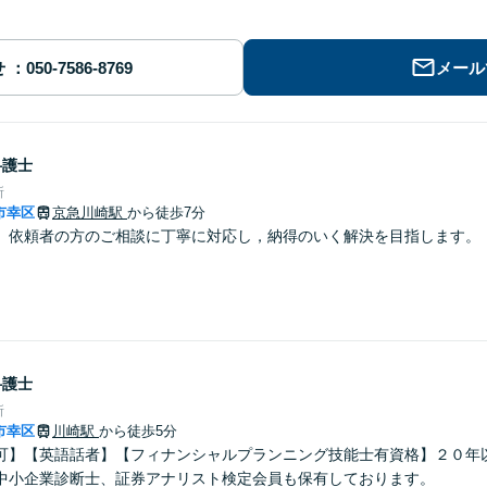
せ
メール
弁護士
所
市幸区
京急川崎駅
から徒歩7分
】依頼者の方のご相談に丁寧に対応し，納得のいく解決を目指します。 
弁護士
所
市幸区
川崎駅
から徒歩5分
可】【英語話者】【フィナンシャルプランニング技能士有資格】２０年
中小企業診断士、証券アナリスト検定会員も保有しております。