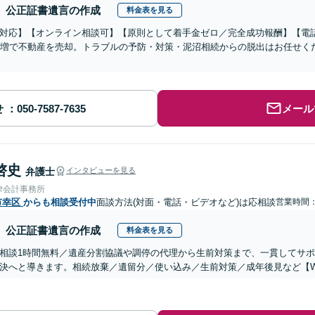
公正証書遺言の作成
料金表を見る
対応】【オンライン相談可】【原則として着手金ゼロ／完全成功報酬】【電話
円増で不動産を売却。トラブルの予防・対策・泥沼相続からの脱出はお任せく
せ
メール
啓史
弁護士
インタビューを見る
律会計事務所
市幸区
からも相談受付中
面談方法(対面・電話・ビデオなど)は応相談
営業時間：0
公正証書遺言の作成
料金表を見る
相談1時間無料／遺産分割協議や調停の代理から生前対策まで、一貫してサ
決へと導きます。相続放棄／遺留分／使い込み／生前対策／成年後見など【W