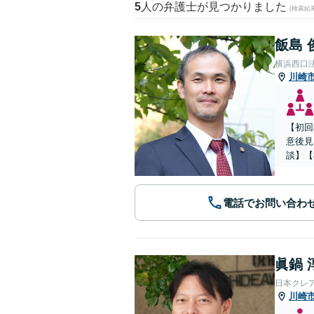
5
人の弁護士が見つかりました
(検索結
飯島 
横浜西口
川崎
【初回
意後見
談】【
電話でお問い合わ
眞鍋 
日本クレ
川崎