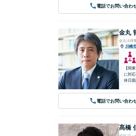
電話でお問い合わ
金丸 
金丸法律
川崎
【関東
に対応
休日面
電話でお問い合わ
髙橋 
渋谷ブレ