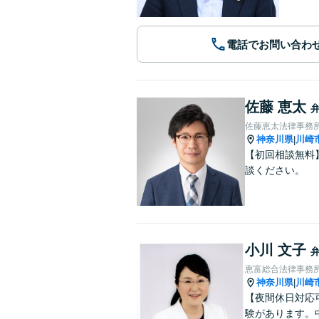
電話でお問い合わ
佐藤 恵太
佐藤恵太法律事務
神奈川県
川崎
|
【初回相談無料
談ください。
小川 文子
恵富総合法律事務
神奈川県
川崎
|
【夜間休日対応
験があります。