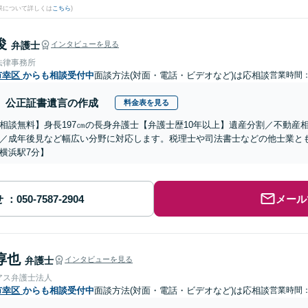
果について詳しくは
こちら
)
俊
弁護士
インタビューを見る
法律事務所
市幸区
からも相談受付中
面談方法(対面・電話・ビデオなど)は応相談
営業時間：0
公正証書遺言の作成
料金表を見る
相談無料】身長197㎝の長身弁護士【弁護士歴10年以上】遺産分割／不動産
／成年後見など幅広い分野に対応します。税理士や司法書士などの他士業と
横浜駅7分】
せ
メール
淳也
弁護士
インタビューを見る
アス弁護士法人
市幸区
からも相談受付中
面談方法(対面・電話・ビデオなど)は応相談
営業時間：1