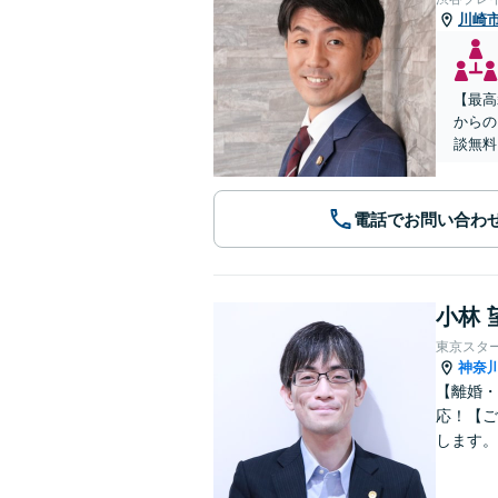
川崎
【最高
からの
談無料
電話でお問い合わ
小林 
東京スタ
神奈
【離婚・
応！【ご
します。