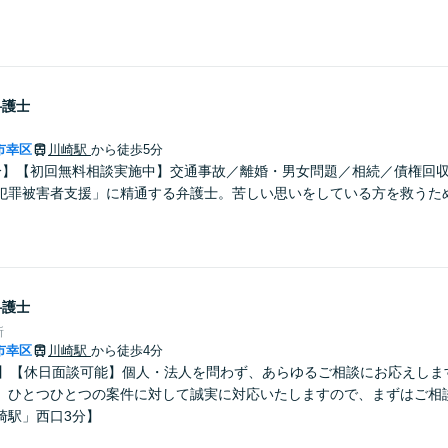
弁護士
市幸区
川崎駅
から徒歩5分
分】【初回無料相談実施中】交通事故／離婚・男女問題／相続／債権回
犯罪被害者支援」に精通する弁護士。苦しい思いをしている方を救うた
弁護士
所
市幸区
川崎駅
から徒歩4分
料】【休日面談可能】個人・法人を問わず、あらゆるご相談にお応えしま
、ひとつひとつの案件に対して誠実に対応いたしますので、まずはご相談
崎駅」⻄⼝3分】