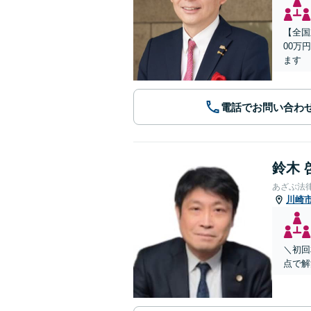
【全国
00万
ます
電話でお問い合わ
鈴木 
あざぶ法
川崎
＼初回
点で解