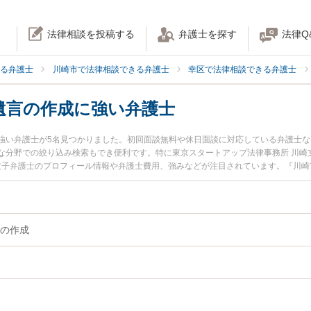
法律相談を投稿する
弁護士を探す
法律Q
る弁護士
川崎市で法律相談できる弁護士
幸区で法律相談できる弁護士
遺言の作成に強い弁護士
強い弁護士が5名見つかりました。初回面談無料や休日面談に対応している弁護士
な分野での絞り込み検索もでき便利です。特に東京スタートアップ法律事務所 川崎
 文子弁護士のプロフィール情報や弁護士費用、強みなどが注目されています。『川
』『公正証書遺言の作成のトラブル解決の実績豊富な近くの弁護士を検索したい』
』などでお困りの相談者さんにおすすめです。
の作成