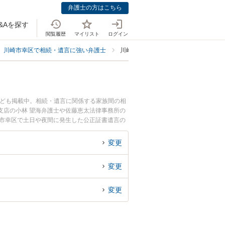
弁護士の方はこちら
&Aを探す
閲覧履歴
マイリスト
ログイン
川崎市幸区で相続・遺言に強い弁護士
川崎市幸区で公正証書遺言の作成に強
なども掲載中。相続・遺言に関係する家族間の相
支店の小林 望海弁護士や佐藤恵太法律事務所の
崎市幸区で土日や夜間に発生した公正証書遺言の
『初回相談無料で公正証書遺言の作成を法律相談
変更
変更
変更