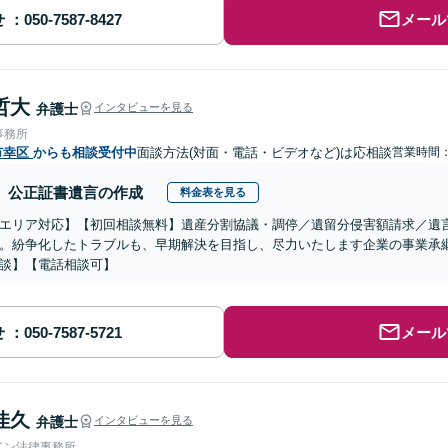
せ
メール
哲大
弁護士
インタビューを見る
事務所
市幸区
からも相談受付中
面談方法(対面・電話・ビデオなど)は応相談
営業時間：0
公正証書遺言の作成
料金表を見る
エリア対応】【初回相談無料】遺産分割協議・調停／遺留分侵害額請求／遺
。紛争化したトラブルも、早期解決を目指し、尽力いたします企業の事業承
談】【電話相談可】
せ
メール
佳久
弁護士
インタビューを見る
イン法律事務所