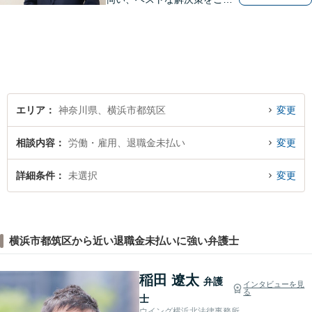
緒に考えさせていただきま
す。【夜間／休日対応可能】
難解な用語は極力用いずに平
易かつ具体的な説明を心がけ
ていますので、まずは一度お
気軽にご相談頂ければと思い
ます。
エリア
神奈川県、横浜市都筑区
変更
相談内容
労働・雇用、退職金未払い
変更
詳細条件
未選択
変更
横浜市都筑区から近い退職金未払いに強い弁護士
稲田 遼太
弁護
インタビューを見
る
士
ウイング横浜北法律事務所