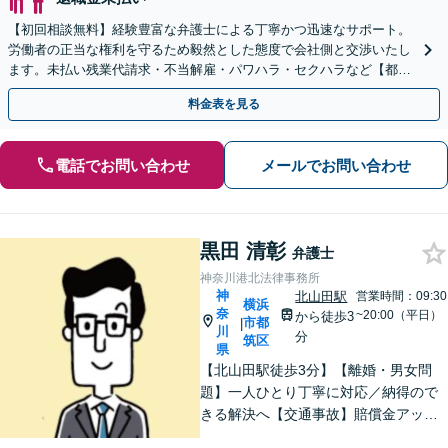
【初回相談無料】経験豊富な弁護士による丁寧かつ迅速なサポート。
労働者の正当な権利を守るため毅然とした態度で会社側と交渉いたし
ます。未払い残業代請求・不当解雇・パワハラ・セクハラなど【都庁
前駅直結】【複数拠点あり】
料金表を見る
電話でお問い合わせ
メールでお問い合わせ
黒田 清彰
弁護士
神奈川港北法律事務所
神
北山田駅
営業時間：09:30
横浜
奈
~20:00（平日）
から徒歩3
市都
|
川
分
筑区
県
【北山田駅徒歩3分】【離婚・男女問
題】一人ひとり丁寧に対応／納得ので
きる解決へ【交通事故】賠償金アップ
などに努めます。保険会社との交渉や