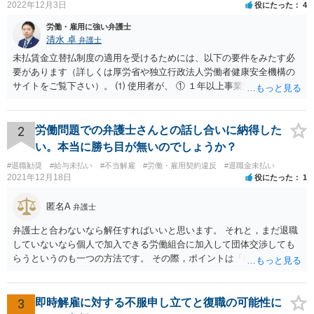
2022年12月3日
役にたった
4
労働・雇用に強い弁護士
清水 卓
弁護士
未払賃金立替払制度の適用を受けるためには、以下の要件をみたす必
要があります（詳しくは厚労省や独立行政法人労働者健康安全機構の
サイトをご覧下さい）。 ⑴ 使用者が、 ① １年以上事業活動を行って
いたこと ② 倒産したこと •法律上の倒産（破産、民事再生等） → 破
産管財人等に倒産の事実等を証明してもらう必要あり。 •事実上の倒産
（中小企業について、事業活動が停止し、再開する見込みがなく、賃
2
労働問題での弁護士さんとの話し合いに納得した
金支払能力がない場合） → 労働基準監督署長の認定が必要。 (2) 労働
い。本当に勝ち目が無いのでしょうか？
者が、倒産について裁判所への申立て等（法律上の倒産の場合）又は
#退職勧奨
#給与未払い
#不当解雇
#労働・雇用契約違反
#退職金未払い
労働基準監督署への認定申請（事実上の倒産の場合）が行われた日の
2021年12月18日
役にたった
1
６か月前の日から２年の間に退職した者であること 事実上の倒産の場
合、そもそも、労働基準監督署長の認定を要するため、申請•認定に相
匿名A
弁護士
応の時間を要します。また、事業活動の停止•再開見込み等につき会社
側の抵抗が予想され、認定に至らない事態も想定されます。 また、労
弁護士と合わないなら解任すればいいと思います。 それと，まだ退職
働基準監督署へ申告なされているとのことですが、労働基準監督署が
していないなら個人で加入できる労働組合に加入して団体交渉しても
行うのは、原則として、会社への指導や是正勧告のため、未払い賃金
らうというのも一つの方法です。 その際，ポイントは「職場復帰の労
の支払いを会社に強制する措置までは行うことができないという実情
働条件」について交渉するということです。退職を前提にしてはいけ
があります。 そのため、退職の意思を既に会社に表明しているのであ
ません。 「北海道 個人加盟 労働組合」と検索すると相談窓口が出
れば、未払賃金の支払を求める労働審判や労働訴訟などの方法に切り
てきますので一度相談してみてはどうでしょうか。
3
即時解雇に対する不服申し立てと復職の可能性に
替えることを検討された方が適切なように思います（とろうとされて