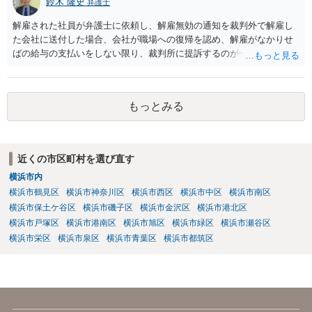
鈴木 隆史
弁護士
解雇された社員が弁護士に依頼し、解雇無効の通知を裁判外で解雇し
た会社に送付した場合、会社が職場への復帰を認め、解雇がなかりせ
ばの給与の支払いをしない限り、裁判所に提訴するのが一般的な流れ
になると思います。 そのため、これに対応する弁護士費用等は必要に
なると思います。 また、一定期間分の給与を支払い、解雇ではなく円
満退社として和解する形での解決もありあるかもしれませんが、その
もっとみる
場合も和解金は必要になるかと思います。
近くの市区町村を選び直す
横浜市内
横浜市鶴見区
横浜市神奈川区
横浜市西区
横浜市中区
横浜市南区
横浜市保土ケ谷区
横浜市磯子区
横浜市金沢区
横浜市港北区
横浜市戸塚区
横浜市港南区
横浜市旭区
横浜市緑区
横浜市瀬谷区
横浜市栄区
横浜市泉区
横浜市青葉区
横浜市都筑区