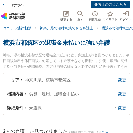
弁護士の方はこちら
ココナラへ
投稿する
探す
閲覧履歴
マイリスト
ログイン
ココナラ法律相談
神奈川県で法律相談できる弁護士
横浜市で法律相談
横浜市都筑区の退職金未払いに強い弁護士
神奈川県の横浜市都筑区で退職金未払いに強い弁護士が3名見つかりました。初
回面談無料や休日面談に対応している弁護士なども掲載中。労働・雇用に関係
する不当解雇や退職勧奨、内定取消等の細かな分野での絞り込み検索もでき便
利です。特に神奈川港北法律事務所の黒田 清彰弁護士や港北つばき法律事務所
の椿 良和弁護士、都筑港北ニュータウン法律事務所の塚田 雅久弁護士のプロフ
エリア
神奈川県、横浜市都筑区
変更
ィール情報や弁護士費用、強みなどが注目されています。『横浜市都筑区で土
日や夜間に発生した退職金未払いのトラブルを今すぐに弁護士に相談したい』
相談内容
労働・雇用、退職金未払い
変更
『退職金未払いのトラブル解決の実績豊富な近くの弁護士を検索したい』『初
回相談無料で退職金未払いを法律相談できる横浜市都筑区内の弁護士に相談予
約したい』などでお困りの相談者さんにおすすめです。
詳細条件
未選択
変更
3
人の弁護士が見つかりました
(検索結果について詳しくは
こちら
)