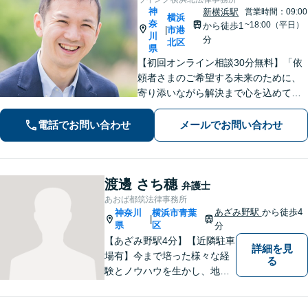
神
新横浜駅
営業時間：09:00
横浜
奈
~18:00（平日）
から徒歩1
市港
|
川
分
北区
県
【初回オンライン相談30分無料】「依
頼者さまのご希望する未来のために、
寄り添いながら解決まで心を込めて対
応します」不動産契約や売買、家賃滞
納など不動産トラブル／離婚協議や調
電話でお問い合わせ
メールでお問い合わせ
停など離婚問題／相続・遺言も対応
【新横浜1分】
渡邊 さち穗
弁護士
あおば都筑法律事務所
あざみ野駅
から徒歩4
神奈川
横浜市青葉
|
県
区
分
【あざみ野駅4分】【近隣駐車
詳細を見
場有】今まで培った様々な経
る
験とノウハウを生かし、地域
のお客様に寄り添い、実現可
能な最善の結論を共に目指し