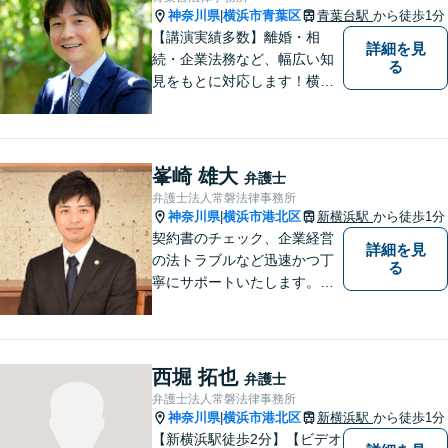
神奈川県
横浜市青葉区
青葉台駅
から徒歩1分
|
【講演実績多数】離婚・相
詳細を見
続・企業法務など、幅広い知
る
見をもとに対応します！横
浜・川崎・町田等からもアク
セスが良い地域密着型の事務
所です【破産管財人経験あ
り】負債総額数億円の倒産申
峯崎 雄大
弁護士
立ての実績あり【完全個室】
弁護士法人常磐法律事務所
【青葉台駅1分】【複数弁護士
神奈川県
横浜市港北区
新横浜駅
から徒歩1分
|
在籍】
契約書のチェック、企業経営
詳細を見
の法トラブルなど迅速かつ丁
る
寧にサポートいたします。ど
んな些細なお悩みでもまずは
ご相談ください！
西堀 拓也
弁護士
弁護士法人常磐法律事務所
神奈川県
横浜市港北区
新横浜駅
から徒歩1分
|
【新横浜駅徒歩2分】【ビデオ