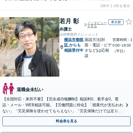
3件中 1-3件を表示
若月 彰
東京都
インタビュー
を見る
弁護士
法律事務所クレシェンド
横浜市都筑
面談方法(対
営業時間：1
区
からも
面・電話・ビデ
0:00~18:00
相談受付中
オなど)は応相
（平日）
談
退職金未払い
【全国対応・来所不要】【完全成功報酬制】相談料0、着手金0。電
話・メール・WEB相談可能。【労働問題に特化】「残業代が支払われ
ない」「労災保険を使わせてもらえない」「労災保険だけでは足りな
い。損害賠償請求したい」など労働問題はお任せを。
料金表を見る