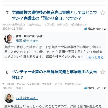
てくださいと言うと思いますので、就業規則の開示拒否がなされてい
ることを端的に理解してもらう必要があると思います。よって、就業
規則の開示に関するやりとりはメール等の形に残る方法で行うのが良
7
労働債権の獲得後の振込先は実態としてはどこで
いと思います。
すか？弁護士の「預かり金口」ですか？
#未払い残業代請求
#給与未払い
#正社員・契約社員
#退職金未払い
2025年11月4日
役にたった
2
労働・雇用に強い弁護士
鬼沢 健士
弁護士
弁護士に依頼した場合には、まず弁護士や法律事務所の預かり金口口
座に入金されます。 その後、そこから報酬や実費を差し引いて依頼者
に送金という形を取ります。 ほぼ全件そうだと思います。
8
ベンチャー企業の不当解雇問題と解雇理由の妥当
性は？
#不当解雇
#未払い残業代請求
#経営者・会社側
#退職金未払い
2025年10月4日
役にたった
2
石川 雄太
弁護士
顧問弁護士がいらっしゃるとのことですので、詳細は顧問弁護士の先