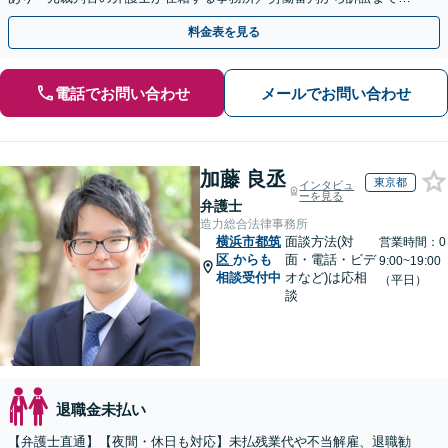
裁判官経験を活かした最適な戦略を立案」
料金表を見る
電話でお問い合わせ
メールでお問い合わせ
加藤 良丞
東京都
インタビュ
ーを見る
弁護士
造力総合法律事務所
横浜市都筑
面談方法(対
営業時間：0
区
からも
面・電話・ビデ
9:00~19:00
相談受付中
オなど)は応相
（平日）
談
退職金未払い
【弁護士直通】【夜間・休日も対応】未払残業代や不当解雇、退職勧