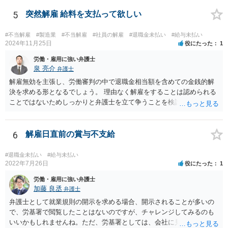
すし（支払う必要のないお金を支払うわけですから）、受け取った伯
母様には一時所得として課税される可能性もありますから、事前に税
5
突然解雇 給料を支払って欲しい
理士さんへ相談したほうがよいでしょう。
#不当解雇
#製造業
#不当解雇
#社員の解雇
#退職金未払い
#給与未払い
2024年11月25日
役にたった
1
労働・雇用に強い弁護士
泉 亮介
弁護士
解雇無効を主張し、労働審判の中で退職金相当額を含めての金銭的解
決を求める形となるでしょう。 理由なく解雇をすることは認められる
ことではないためしっかりと弁護士を立て争うことを検討されて良い
かと思われます。
6
解雇日直前の賞与不支給
#退職金未払い
#給与未払い
2022年7月26日
役にたった
1
労働・雇用に強い弁護士
加藤 良丞
弁護士
弁護士として就業規則の開示を求める場合、開示されることが多いの
で、労基署で閲覧したことはないのですが、チャレンジしてみるのも
いいかもしれませんね。ただ、労基署としては、会社に見せてもらっ