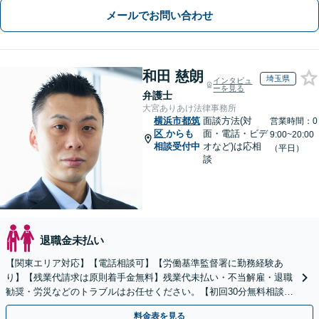
メールでお問い合わせ
和田 慈朗
埼玉県
インタビュ
ーを見る
弁護士
大宮ありあけ法律事務所
横浜市都筑
面談方法(対
営業時間：0
区
からも
面・電話・ビデ
9:00~20:00
相談受付中
オなど)は応相
（平日）
談
退職金未払い
【関東エリア対応】【電話相談可】【労働基準監督署に勤務経験あ
り】【残業代請求は原則着手金無料】残業代未払い・不当解雇・退職
勧奨・労災などのトラブルはお任せください。【初回30分無料相談】
ご依頼後はLINE・メールなどでの対応も可能です。
料金表を見る