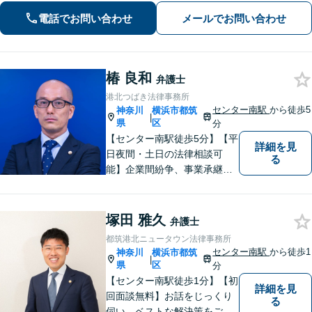
手続きはお任せ【借金・債務整理】手
電話でお問い合わせ
メールでお問い合わせ
続きはもちろん、再発防止策や今後の
生活のフォローも行います。
椿 良和
弁護士
港北つばき法律事務所
センター南駅
から徒歩5
神奈川
横浜市都筑
|
県
区
分
【センター南駅徒歩5分】【平
詳細を見
日夜間・土日の法律相談可
る
能】企業間紛争、事業承継・
後継者問題その他の企業法務
から、インターネットによる
中傷・プライバシー・著作権
塚田 雅久
弁護士
被害、いじめ、離婚・相続、
都筑港北ニュータウン法律事務所
不動産に関わる紛争その他の
センター南駅
から徒歩1
神奈川
横浜市都筑
|
個人法務まで幅広い分野の対
県
区
分
応が可能です。
【センター南駅徒歩1分】【初
詳細を見
回面談無料】お話をじっくり
る
伺い、ベストな解決策をご一