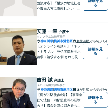
詳細を見
面談対応】「横浜の地域社会
る
や市民の方に貢献したい」を
モットーに、すべてのご相談
者様に寄り添います。少しで
もご相談者様の人生のサポー
トができるよう全力を尽くし
安藤 一章
弁護士
ます。事務所一丸となって法
タングラム法律事務所
律トラブルの解決を目指しま
神奈川県
横浜市港北区
新横浜駅
から徒歩1分
|
す。
【オンライン相談可】「ネッ
詳細を見
トトラブル」発信者情報開示
る
請求（請求する側/される側）
や削除請求の豊富な解決事例
あり、「遺言・相続」先々を
見据えた的確なアドバイスに
より最善の解決へ導きます。
吉田 誠
弁護士
遠方で来所困難な方もお気軽
溝の口吉田法律事務所
にご相談ください。
神奈川県
川崎市高津区
梶が谷駅
から徒歩7分
|
【梶が谷駅徒歩6分】【事業会
詳細を見
社で法務・内部監査等の経験
る
あり】借金分野に強みをも