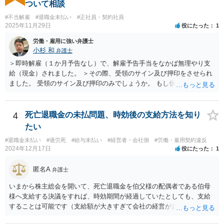
ついて相談
いる主題と会社の実態とがマッチしていないように思われます）。 一
度、雇用契約書や就業規則などを持参の上、弁護士に直接相談されて
#不当解雇
#退職金未払い
#正社員・契約社員
2025年11月29日
役にたった
1
みてはいかがでしょうか。
労働・雇用に強い弁護士
小杉 和
弁護士
＞即時解雇（１か月予告なし）で、解雇予告手当をなかば無理やり支
給（現金）されました。 ＞その際、受領のサイン及び押印をさせられ
ました。 受領のサイン及び押印のみでしょうか。 もし仮に自らの意思
で退職するような文言が書かれた書面にサイン又は押印等した場合に
は相当苦しいスタートになり、最悪解雇を争えなくなります。 もしそ
うでなければ争う余地はあるでしょう。ただ解雇予告手当を受け取っ
4
死亡退職金の未払問題、時効後の支給方法を知り
てしまっている事実もあり、その点不利であることは確かです。 その
たい
一方で、一般論ですが、解雇は会社にとってハードルが高く、また懲
#退職金未払い
#過労死
#給与未払い
#経営者・会社側
#労働・雇用契約違反
戒処分としての解雇はさらにハードルが高まります。 例えば、今回の
2024年12月17日
役にたった
1
懲戒解雇の言渡しの前に人事部あるいは幹部との面談等ありましたで
しょうか。それとも何もなしにいきなりの解雇通告でしたか。後者の
匿名A
弁護士
場合、争える余地が増えるといえるでしょう。 ただ、復職は色々な意
味で難しいと思われますので、復職を主張しつつ、最終的に解決金と
いまから株主総会を開いて、死亡退職金を伯父様の配偶者である伯母
して退職金以上の金額を受け取ることで退職するというのが現実的に
様へ支給する決議をすれば、時効期間が経過していたとしても、支給
目指すべき方向性になるかと思います。
することは可能です（支給額が大きすぎて会社の経営がおかしくなっ
てしまうと問題ですが）。 なお、経費としては認められないと思いま