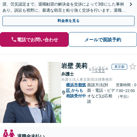
奨、労災認定まで。退職勧奨の解決金を交渉によって3倍にした事例
あり。訴訟も視野に、最適な助言と粘り強く交渉を行います。退職前
後、育休中などの状況でも歓迎。まずはご相談下さい！
料金表を見る
電話でお問い合わせ
メールで面談予約
岩壁 美莉
東京都
インタビュ
ーを見る
弁護士
弁護士法人東京新宿法律事務所
横浜市都筑
面談方法(対
営業時間：0
区
からも
面・電話・ビデ
7:00~22:00
相談受付中
オなど)は応相
（平日）
談
退職金未払い