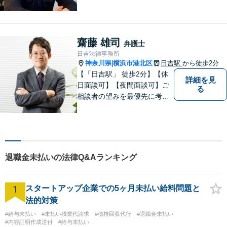
ち、幅広い分野に対応する弁
護士。敷居の低い法律事務所
を目指し、相談しやすい環境
作りに尽力しています。【初
齋藤 雄司
弁護士
回無料相談】【東京・神奈川
日吉法律事務所
エリア】
神奈川県
横浜市港北区
日吉駅
から徒歩2分
|
【「日吉駅」 徒歩2分】【休
詳細を見
日面談可】【夜間面談可】ご
る
相談者の望みを最優先に考
え、解決策のメリットやデメ
リットを丁寧に説明し、費用
や手間が見合わない場合には
率直にお伝えしています。 ぜ
ひお気軽に、当事務所までお
退職金未払いの法律Q&Aランキング
越しください。
1
スタートアップ企業での5ヶ月未払い給料問題と
法的対策
#給与未払い
#未払い残業代請求
#債権回収代行
#退職金未払い
#内容証明作成送付
#給与未払い