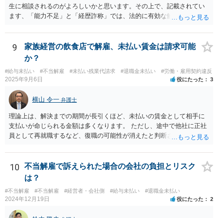
生に相談されるのがよろしいかと思います。その上で、記載されてい
ます、「能力不足」と「経歴詐称」では、法的に有効な解雇理由とす
るのは難しいと思います。 能力不足を理由とする解雇のハードルは高
いのです。 また、高度人材の中途社員であっても、解雇しやすいわけ
ではないです。 労働契約法１６条では、「解雇は、客観的に合理的な
9
家族経営の飲食店で解雇、未払い賃金は請求可能
理由を欠き、社会通念上相当であると認められない場合は、その権利
か？
を濫用したものとして、無効とする。」と定めています。 そのため、
#給与未払い
#不当解雇
#未払い残業代請求
#退職金未払い
#労働・雇用契約違反
解雇が認められるためには、「改善の見込みがないほどの著しい能力
2025年9月6日
役にたった
3
不足」や「会社に重大な損害を与えた」などの客観的の事情及び証拠
が必要となります。今回のケースのように、一度の会議資料の誤り程
横山 令一
弁護士
度では、適法な解雇理由として認められることはまずありません。 ま
た、経歴詐称を理由とする解雇が有効になるのは、その詐称が「企業
理論上は、解決までの期間が長引くほど、未払いの賃金として相手に
の採用決定に重大な影響を与えるもの」と考えられています。今回の
支払いが命じられる金額は多くなります。 ただし、途中で他社に正社
ケースでは、過去２年の経歴が「業務委託」か「社員」かという点
員として再就職するなど、復職の可能性が消えたと判断されると、そ
は、過去２年間の業務内容自体を左右するものでなく、重大な詐称と
こまでで未払いの賃金の計算が打ち切られてしまうことがあります。
は判断されにくいでしょう。 そのため、いずれの理由も、適法な解雇
また、生計を立てるためにアルバイトなどで代わりの収入を得ること
理由とすることは出来ないと考えます。 もっとも、上場を控えたベン
までは否定されませんが、その場合、一定割合を上限に代わりに得た
10
不当解雇で訴えられた場合の会社の負担とリスク
チャー企業とのことですし、社内のご事情については、顧問弁護士が
収入が未払いの賃金の金額から差し引かれることがあります。 そのた
は？
詳しく知るところと推察いたしますので、詳細は顧問弁護士の先生に
め、必ずしも期間に比例するとは限らないことにご注意ください。 現
相談されるのがよろしいかと思います。
#不当解雇
#不当解雇
#経営者・会社側
#給与未払い
#退職金未払い
在の労働基準法の上では、賃金の請求権の消滅時効は３年間で、給料
2024年12月19日
役にたった
2
日ごとに時効の起算が始まります。そのため、遅くとも、最初の未払
い賃金の給料日から３年以内に訴訟を提起する必要があります。