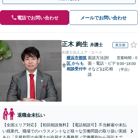
電話でお問い合わせ
メールでお問い合わせ
正木 絢生
弁護士
東京都
弁護士法人ユア・エース
横浜市都筑
面談方法(対
営業時間：0
区
からも
面・電話・ビデ
9:00~18:00
相談受付中
オなど)は応相
（平日）
談
退職金未払い
【全国エリア対応】【初回相談無料】【電話相談可】不当解雇や未払
い残業代、職場でのハラスメントなど様々な労働問題の取り扱い実績
あり「元裁判官の弁護士が在籍する事務所／労働審判から訴訟まで、