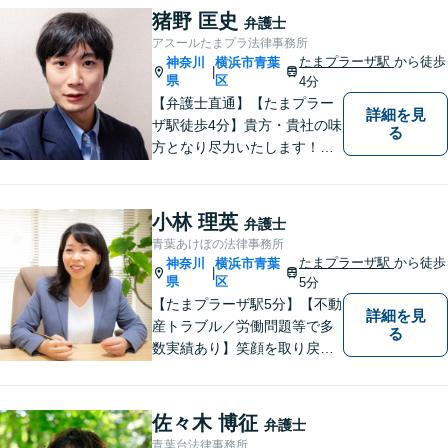
て問題解決を図る所存です。
猪野 匡史
弁護士
法律上の問題に巻き込まれた
アスールたまプラ法律事務所
際は、お一人で悩まずにお気
たまプラーザ駅
から徒歩
神奈川
横浜市青葉
|
軽にご相談ください。
県
区
4分
【弁護士直通】【たまプラー
詳細を見
ザ駅徒歩4分】貴方・貴社の味
る
方となり尽力いたします！当
日相談ができる場合もありま
すのでまずはお気軽にご相談
ください。
小林 理英
弁護士
青葉あけぼの法律事務所
たまプラーザ駅
から徒歩
神奈川
横浜市青葉
|
県
区
5分
【たまプラーザ駅5分】【不動
詳細を見
産トラブル／労働問題等で多
る
数実績あり】笑顔を取り戻す
お手伝いを。丁寧にお話を伺
い，一緒にベストな解決を考
えます。【契約時点での明朗
佐々木 博征
弁護士
会計】
青葉台法律事務所