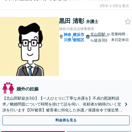
3件中 1-3件を表示
黒田 清彰
弁護士
神奈川港北法律事務所
北山田駅
か
営業時間：
神奈
横浜市
|
川県
都筑区
本日定休日
ら徒歩3分
婚外の妊娠
【北山田駅徒歩3分】【一人ひとりに丁寧な弁護を】不貞の慰謝料請
求／離婚問題について時間を掛けて話を伺い、依頼者が納得のいく交
渉を行います【DV被害】被害者に特化した弁護／保護命令で接近禁止
措置【初回相談30分無料】
料金表を見る