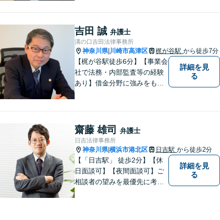
あり、「遺言・相続」先々を
見据えた的確なアドバイスに
より最善の解決へ導きます。
吉田 誠
弁護士
遠方で来所困難な方もお気軽
溝の口吉田法律事務所
にご相談ください。
神奈川県
川崎市高津区
梶が谷駅
から徒歩7分
|
【梶が谷駅徒歩6分】【事業会
詳細を見
社で法務・内部監査等の経験
る
あり】借金分野に強みをも
ち、幅広い分野に対応する弁
護士。敷居の低い法律事務所
を目指し、相談しやすい環境
作りに尽力しています。【初
齋藤 雄司
弁護士
回無料相談】【東京・神奈川
日吉法律事務所
エリア】
神奈川県
横浜市港北区
日吉駅
から徒歩2分
|
【「日吉駅」 徒歩2分】【休
詳細を見
日面談可】【夜間面談可】ご
る
相談者の望みを最優先に考
え、解決策のメリットやデメ
リットを丁寧に説明し、費用
や手間が見合わない場合には