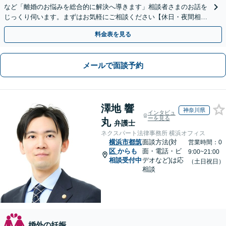
など「離婚のお悩みを総合的に解決へ導きます」相談者さまのお話を
じっくり伺います。まずはお気軽にご相談ください【休日・夜間相談
可】
料金表を見る
メールで面談予約
澤地 響
神奈川県
インタビュ
ーを見る
丸
弁護士
ネクスパート法律事務所 横浜オフィス
横浜市都筑
面談方法(対
営業時間：0
区
からも
面・電話・ビ
9:00~21:00
相談受付中
デオなど)は応
（土日祝日）
相談
婚外の妊娠