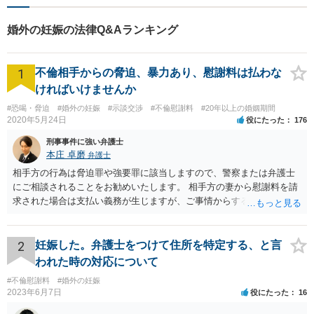
率直にお伝えしています。 ぜ
ひお気軽に、当事務所までお
婚外の妊娠の法律Q&Aランキング
越しください。
1
不倫相手からの脅迫、暴力あり、慰謝料は払わな
ければいけませんか
#恐喝・脅迫
#婚外の妊娠
#示談交渉
#不倫慰謝料
#20年以上の婚姻期間
2020年5月24日
役にたった
176
刑事事件に強い弁護士
本庄 卓磨
弁護士
相手方の行為は脅迫罪や強要罪に該当しますので、警察または弁護士
にご相談されることをお勧めいたします。 相手方の妻から慰謝料を請
求された場合は支払い義務が生じますが、ご事情からすると減額交渉
をする余地は十分にありそうです。
2
妊娠した。弁護士をつけて住所を特定する、と言
われた時の対応について
#不倫慰謝料
#婚外の妊娠
2023年6月7日
役にたった
16