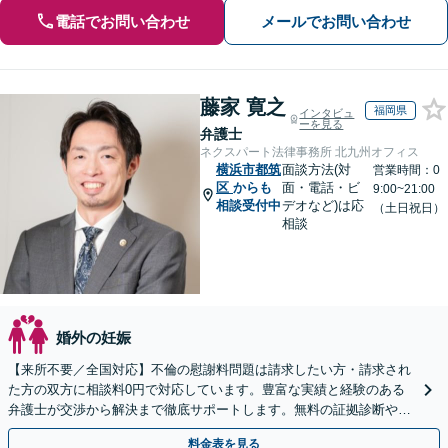
電話でお問い合わせ
メールでお問い合わせ
藤家 寛之
福岡県
インタビュ
ーを見る
弁護士
ネクスパート法律事務所 北九州オフィス
横浜市都筑
面談方法(対
営業時間：0
区
からも
面・電話・ビ
9:00~21:00
相談受付中
デオなど)は応
（土日祝日）
相談
婚外の妊娠
【来所不要／全国対応】不倫の慰謝料問題は請求したい方・請求され
た方の双方に相談料0円で対応しています。豊富な実績と経験のある
弁護士が交渉から解決まで徹底サポートします。無料の証拠診断や着
手金の返還保証もありますので安心してご相談ください。
料金表を見る