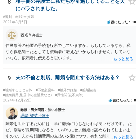
ますので、 養育費を請求できます。 ただ、極端な話相手に収入がなか
8
相手側の弁護士に私たちが引越ししてることを夫
ったり、行方不明だったりすると、実際上の回収が難しい可能性はあ
にバラされました。
ります。
#審判
#婚外の妊娠
2021年8月5日
役にたった
10
匿名A
弁護士
住民票等の秘匿の手続を役所でしていますか。もししているなら、私
なら偶然知ったとしても依頼者に教えないかもしれません。していな
いなら、依頼者に伝えると思います。
9
夫の不倫と別居、離婚を阻止する方法はある？
#離婚すること自体
#不倫慰謝料
#婚外の妊娠
#離婚協議
#婚姻費用(別居中の生活費など)
#異性関係(不貞等)
2024年12月22日
役にたった
8
離婚・男女問題に強い弁護士
理崎 智英
弁護士
離婚を阻止するためには、単に離婚に応じなければ良いだけです。 た
だ、別居が長期間になると、いずれにせよ離婚は認められてしまいま
すので、夫から婚姻費用の支払いを受けつつ、有利な離婚条件での離