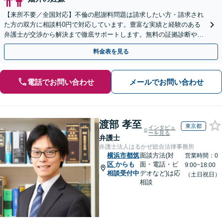
【来所不要／全国対応】不倫の慰謝料問題は請求したい方・請求され
た方の双方に相談料0円で対応しています。豊富な実績と経験のある
弁護士が交渉から解決まで徹底サポートします。無料の証拠診断や着
手金の返還保証もありますので安心してご相談ください。
料金表を見る
電話でお問い合わせ
メールでお問い合わせ
渡部 孝至
東京都
インタビュ
ーを見る
弁護士
弁護士法人はるかぜ総合法律事務所
横浜市都筑
面談方法(対
営業時間：0
区
からも
面・電話・ビ
9:00~18:00
相談受付中
デオなど)は応
（土日祝日）
相談