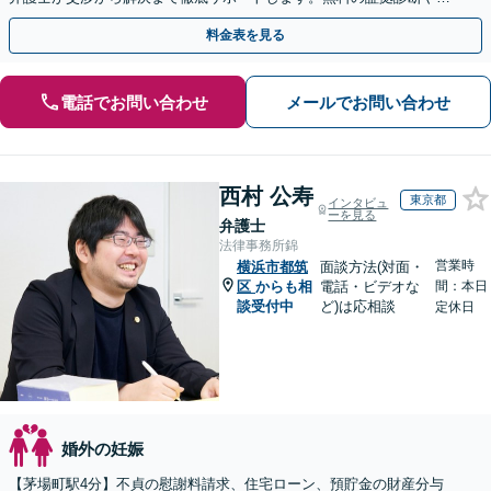
手金の返還保証もありますので安心してご相談ください。
料金表を見る
電話でお問い合わせ
メールでお問い合わせ
西村 公寿
東京都
インタビュ
ーを見る
弁護士
法律事務所錦
営業時
横浜市都筑
面談方法(対面・
区
からも相
電話・ビデオな
間：本日
談受付中
ど)は応相談
定休日
婚外の妊娠
【茅場町駅4分】不貞の慰謝料請求、住宅ローン、預貯金の財産分与