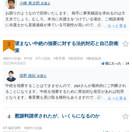
小峰 将太郎
弁護士
お困りのようなので回答いたします。 相手に事実確認を求めるのは大
丈夫でしょう。むしろ、本当に弁護士をつけている場合、ご相談者様
に弁護士から直接連絡が来ている可能性が高いので、虚言の可能性も
確かにあります。 弁護士は身分や素性を非公開する意味はないので、
相手にそのことを聞くことに問題はありません。 逆に本当に弁護士を
つけているような場合はこちらも、弁護士に相談した方がよいかと考
3
望まない中絶の強要に対する法的対応と自己防衛
えます。 ご参考になれば幸いです。
策
#婚外の妊娠
#中絶
#子の認知
#養育費
#親族関係
#離婚協議
2023年4月9日
役にたった
14
俣野 政紀
弁護士
中絶を強要することはできませんので、pipiさんが最終的にご判断され
ることになります。中絶を強要するために脅迫的な発言があれば犯罪
となります。養育費も受け取る権利もありますので、認知等につきお
相手がきちんと対応しないのであれば弁護士にご相談されることをお
勧めします。
4
慰謝料請求されたが、いくらになるのか
#不倫慰謝料
#婚外の妊娠