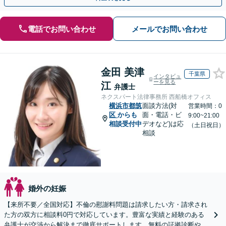
電話でお問い合わせ
メールでお問い合わせ
金田 美津
千葉県
インタビュ
ーを見る
江
弁護士
ネクスパート法律事務所 西船橋オフィス
横浜市都筑
面談方法(対
営業時間：0
区
からも
面・電話・ビ
9:00~21:00
相談受付中
デオなど)は応
（土日祝日）
相談
婚外の妊娠
【来所不要／全国対応】不倫の慰謝料問題は請求したい方・請求され
た方の双方に相談料0円で対応しています。豊富な実績と経験のある
弁護士が交渉から解決まで徹底サポートします。無料の証拠診断や着