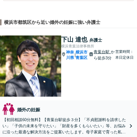
横浜市都筑区から近い婚外の妊娠に強い弁護士
下山 達也
弁護士
横浜青葉法律事務所
青葉台駅
か
営業時間：
神奈
横浜市
|
川県
青葉区
本日定休日
ら徒歩3分
婚外の妊娠
【初回相談60分無料】【青葉台駅徒歩３分】「不貞慰謝料を請求した
い」「子供の未来を守りたい」「財産を多くもらいたい」等、お悩み
に沿った最適な解決方法をご提案いたします。母子家庭で育った私だ