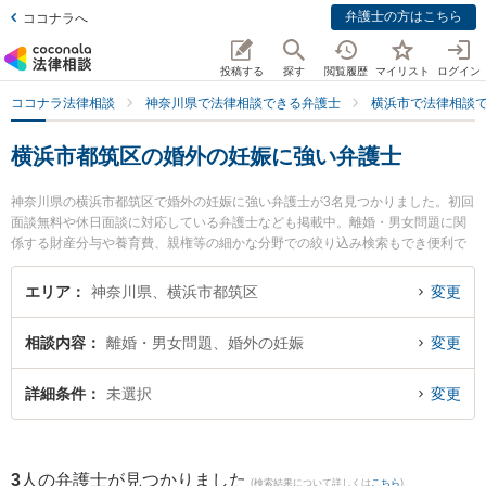
弁護士の方はこちら
ココナラへ
投稿する
探す
閲覧履歴
マイリスト
ログイン
ココナラ法律相談
神奈川県で法律相談できる弁護士
横浜市で法律相談
横浜市都筑区の婚外の妊娠に強い弁護士
神奈川県の横浜市都筑区で婚外の妊娠に強い弁護士が3名見つかりました。初回
面談無料や休日面談に対応している弁護士なども掲載中。離婚・男女問題に関
係する財産分与や養育費、親権等の細かな分野での絞り込み検索もでき便利で
す。特に神奈川港北法律事務所の黒田 清彰弁護士や都筑港北ニュータウン法律
事務所の塚田 雅久弁護士、港北つばき法律事務所の椿 良和弁護士のプロフィー
エリア
神奈川県、横浜市都筑区
変更
ル情報や弁護士費用、強みなどが注目されています。『横浜市都筑区で土日や
夜間に発生した婚外の妊娠のトラブルを今すぐに弁護士に相談したい』『婚外
相談内容
離婚・男女問題、婚外の妊娠
変更
の妊娠のトラブル解決の実績豊富な近くの弁護士を検索したい』『初回相談無
料で婚外の妊娠を法律相談できる横浜市都筑区内の弁護士に相談予約したい』
などでお困りの相談者さんにおすすめです。
詳細条件
未選択
変更
3
人の弁護士が見つかりました
(検索結果について詳しくは
こちら
)