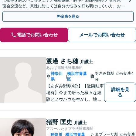
面会交流など。異性に対しては自分の悩みを打ち明けにくい方、お気
軽にご相談ください【Web面談可】【夜間面談応相談】
料金表を見る
電話でお問い合わせ
メールでお問い合わせ
渡邊 さち穗
弁護士
あおば都筑法律事務所
あざみ野駅
から徒歩4
神奈川
横浜市青葉
|
県
区
分
【あざみ野駅4分】【近隣駐車
詳細を見
場有】今まで培った様々な経
る
験とノウハウを生かし、地域
のお客様に寄り添い、実現可
能な最善の結論を共に目指し
て問題解決を図る所存です。
猪野 匡史
弁護士
法律上の問題に巻き込まれた
アスールたまプラ法律事務所
際は、お一人で悩まずにお気
たまプラーザ駅
から徒歩
神奈川
横浜市青葉