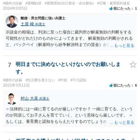
#婚外の妊娠
#退職勧奨
#退職理由(自己都合・会社都合)
#労働・雇用契約違反
2024年3月5日
役にたった
1
離婚・男女問題に強い弁護士
土屋 峻
弁護士
示談金の相場は、判決に至った場合に裁判所が解雇無効の判断をする
可能性がどれだけのものかによってきます。 解雇無効の判断がされる
と、バックペイ（解雇時から紛争解決時までの賃金）が認められるの
で、解雇無効の判断をする可能性が高ければバックペイ＋解決金が基
準となります。解決金の基準は、半年から１年程度の賃金相当額くら
いだと思います。 この件は、弁護士に具体的な内容について、ご相談
7
明日までに決めないといけないのでお願いしま
された方がよい事案だと考えます。
す。
#婚外の妊娠
#生活費を渡さない
#中絶
#子の認知
2022年3月11日
役にたった
6
村山 大基
弁護士
＞法律的には一緒に育てるのが厳しいですか？ 一緒に育てる、という
のが同居してお子さんを育てていく、という意味なら厳しいです。 ＞
もしくは、養育費と認知をもらえたりするのでしょうか、 相手が認知
を拒む場合、調停や裁判などの手続きで認知を求める必要がありま
す。 また、認知されたことを前提に、父親として子を養う義務があり