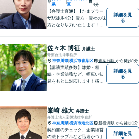
|
軽にご相談ください。
県
区
4分
【弁護士直通】【たまプラー
詳細を見
ザ駅徒歩4分】貴方・貴社の味
る
方となり尽力いたします！当
日相談ができる場合もありま
すのでまずはお気軽にご相談
ください。
佐々木 博征
弁護士
青葉台法律事務所
神奈川県
横浜市青葉区
青葉台駅
から徒歩1分
|
【講演実績多数】離婚・相
詳細を見
続・企業法務など、幅広い知
る
見をもとに対応します！横
浜・川崎・町田等からもアク
セスが良い地域密着型の事務
所です【破産管財人経験あ
り】負債総額数億円の倒産申
峯崎 雄大
弁護士
立ての実績あり【完全個室】
弁護士法人常磐法律事務所
【青葉台駅1分】【複数弁護士
神奈川県
横浜市港北区
新横浜駅
から徒歩1分
|
在籍】
契約書のチェック、企業経営
詳細を見
の法トラブルなど迅速かつ丁
る