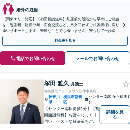
婚外の妊娠
【関東エリア対応】【初回相談無料】別居前の段階から早めにご相談
を！慰謝料・財産分与・面会交流など、男女問わずご相談者様に寄り
添いサポートします。些細なことでも構いません、安心して一歩踏み
出してみませんか。【電話・オンライン相談可】
料金表を見る
電話でお問い合わせ
メールでお問い合わせ
塚田 雅久
弁護士
都筑港北ニュータウン法律事務所
センター南駅
から徒歩1
神奈川
横浜市都筑
|
県
区
分
【センター南駅徒歩1分】【初
詳細を見
回面談無料】お話をじっくり
る
伺い、ベストな解決策をご一
緒に考えさせていただきま