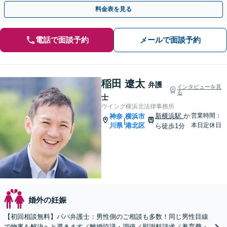
からこそできるサポートを。【夜間・土日相談可】
料金表を見る
電話で面談予約
メールで面談予約
稲田 遼太
弁護
インタビューを見
る
士
ウイング横浜北法律事務所
新横浜駅
か
営業時間：
神奈
横浜市
|
川県
港北区
本日定休日
ら徒歩1分
婚外の妊娠
【初回相談無料】パパ弁護士：男性側のご相談も多数！同じ男性目線
で物事を解決へと導きます／離婚協議・調停／慰謝料請求／養育費・