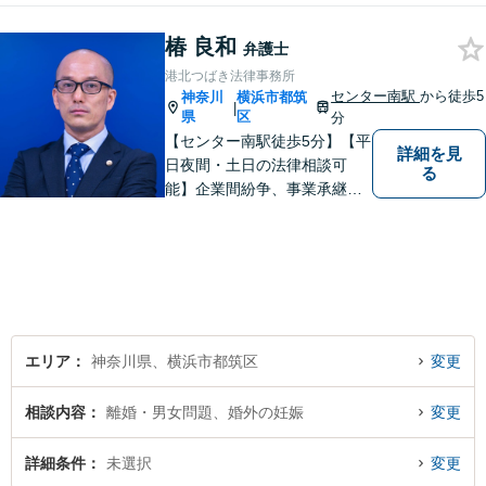
す。【夜間／休日対応可能】
難解な用語は極力用いずに平
椿 良和
弁護士
易かつ具体的な説明を心がけ
港北つばき法律事務所
ていますので、まずは一度お
センター南駅
から徒歩5
神奈川
横浜市都筑
|
気軽にご相談頂ければと思い
県
区
分
ます。
【センター南駅徒歩5分】【平
詳細を見
日夜間・土日の法律相談可
る
能】企業間紛争、事業承継・
後継者問題その他の企業法務
から、インターネットによる
中傷・プライバシー・著作権
被害、いじめ、離婚・相続、
不動産に関わる紛争その他の
個人法務まで幅広い分野の対
応が可能です。
エリア
神奈川県、横浜市都筑区
変更
相談内容
離婚・男女問題、婚外の妊娠
変更
詳細条件
未選択
変更