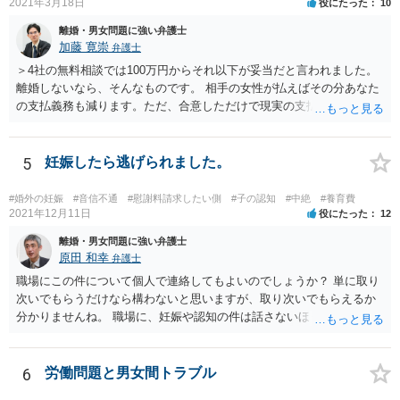
2021年3月18日
役にたった
10
離婚・男女問題に強い弁護士
加藤 寛崇
弁護士
＞4社の無料相談では100万円からそれ以下が妥当だと言われました。
離婚しないなら、そんなものです。 相手の女性が払えばその分あなた
の支払義務も減ります。ただ、合意しただけで現実の支払がないなら
減りません。
5
妊娠したら逃げられました。
#婚外の妊娠
#音信不通
#慰謝料請求したい側
#子の認知
#中絶
#養育費
2021年12月11日
役にたった
12
離婚・男女問題に強い弁護士
原田 和幸
弁護士
職場にこの件について個人で連絡してもよいのでしょうか？ 単に取り
次いでもらうだけなら構わないと思いますが、取り次いでもらえるか
分かりませんね。 職場に、妊娠や認知の件は話さないほうがよいと思
います。 それとも弁護士を通すべきなのでしょうか？ 相談者で対応が
難しいと思われれば、弁護士に入ってもらうことも検討されてくださ
い。 一度、お近くの弁護士に相談されてみてもよいと思います。
6
労働問題と男女間トラブル