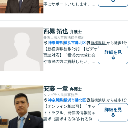
寧にサポートいたします。ど
んな些細なお悩みでもまずは
ご相談ください！
西堀 拓也
弁護士
弁護士法人常磐法律事務所
神奈川県
横浜市港北区
新横浜駅
から徒歩1分
|
【新横浜駅徒歩2分】【ビデオ
詳細を見
面談対応】「横浜の地域社会
る
や市民の方に貢献したい」を
モットーに、すべてのご相談
者様に寄り添います。少しで
もご相談者様の人生のサポー
トができるよう全力を尽くし
安藤 一章
弁護士
ます。事務所一丸となって法
タングラム法律事務所
律トラブルの解決を目指しま
神奈川県
横浜市港北区
新横浜駅
から徒歩1分
|
す。
【オンライン相談可】「ネッ
詳細を見
トトラブル」発信者情報開示
る
請求（請求する側/される側）
や削除請求の豊富な解決事例