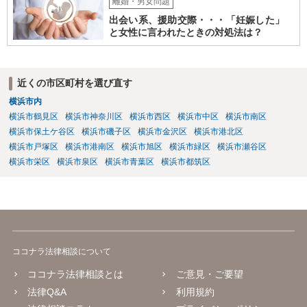
離婚・男女問題
出会い系、援助交際・・・「妊娠した」
と女性に言われたときの対処法は？
近くの市区町村を選び直す
横浜市内
横浜市鶴見区
横浜市神奈川区
横浜市西区
横浜市中区
横浜市南区
横浜市保土ケ谷区
横浜市磯子区
横浜市金沢区
横浜市港北区
横浜市戸塚区
横浜市港南区
横浜市旭区
横浜市緑区
横浜市瀬谷区
横浜市栄区
横浜市泉区
横浜市青葉区
横浜市都筑区
ココナラ法律相談について
ココナラ法律相談とは
ご意見・ご要望
法律Q&A
利用規約