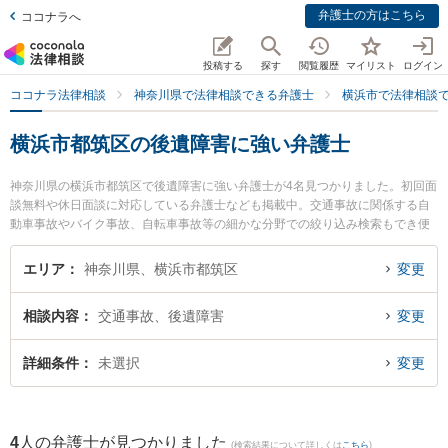
弁護士の方はこちら
ココナラへ
投稿する
探す
閲覧履歴
マイリスト
ログイン
ココナラ法律相談
神奈川県で法律相談できる弁護士
横浜市で法律相談
横浜市都筑区の後遺障害に強い弁護士
神奈川県の横浜市都筑区で後遺障害に強い弁護士が4名見つかりました。初回面
談無料や休日面談に対応している弁護士なども掲載中。交通事故に関係する自
動車事故やバイク事故、自転車事故等の細かな分野での絞り込み検索もでき便
利です。特に神奈川港北法律事務所の黒田 清彰弁護士や都筑港北ニュータウン
法律事務所の塚田 雅久弁護士、港北つばき法律事務所の椿 良和弁護士のプロフ
エリア
神奈川県、横浜市都筑区
変更
ィール情報や弁護士費用、強みなどが注目されています。『横浜市都筑区で土
日や夜間に発生した後遺障害のトラブルを今すぐに弁護士に相談したい』『後
相談内容
交通事故、後遺障害
変更
遺障害のトラブル解決の実績豊富な近くの弁護士を検索したい』『初回相談無
料で後遺障害を法律相談できる横浜市都筑区内の弁護士に相談予約したい』な
どでお困りの相談者さんにおすすめです。
詳細条件
未選択
変更
4
人の弁護士が見つかりました
(検索結果について詳しくは
こちら
)