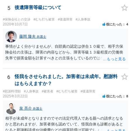
5
後遺障害等級について
#保険会社との交渉
#むち打ち被害
#後遺障害
#人身事故
2020年10月7日
役にたった
4
藤岡 隆夫
弁護士
事情がよく分かりませんが、自賠責の認定は併合１０級で、相手方保
険会社の主張は、障害の内容などから、障害等級１３級程度の労働喪
失率で損害金額を計算すべきとの主張をしているのではないでしょう
か。 こちらの弁護士の責任ではなく、相手保険会社の姿勢が原因です
ので、弁護士を交代しても状況は変わらないでしょう。今の弁護士と
十分に打ち合わせをすることが重要だと思います。
6
怪我をさせられました。加害者は未成年。慰謝料
はもらえますか？
#慰謝料増額
#人身事故
#被害者
#むち打ち被害
#後遺障害
2025年3月22日
役にたった
8
泉 亮介
弁護士
相手が未成年となりますのでその法定代理人である親への請求となる
かと思われますが、加害者側も認めていて、怪我自体も診断があると
なると慰謝料請求や治療費などの損害賠償は可能でしょう。 整骨院へ