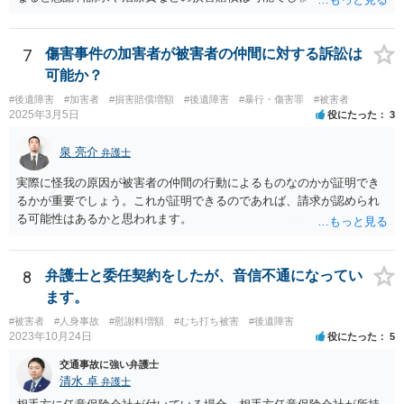
の通院は医師からの指示がない場合は治療に必要な通院と評価されな
い場合が多いです。 また、保険会社から提案される金額は低めに出さ
れることも多いため、その交渉のために弁護士を入れるということも
7
傷害事件の加害者が被害者の仲間に対する訴訟は
考えられるかと思われます。
可能か？
#後遺障害
#加害者
#損害賠償増額
#後遺障害
#暴行・傷害罪
#被害者
2025年3月5日
役にたった
3
泉 亮介
弁護士
実際に怪我の原因が被害者の仲間の行動によるものなのかが証明でき
るかが重要でしょう。これが証明できるのであれば、請求が認められ
る可能性はあるかと思われます。
8
弁護士と委任契約をしたが、音信不通になってい
ます。
#被害者
#人身事故
#慰謝料増額
#むち打ち被害
#後遺障害
2023年10月24日
役にたった
5
交通事故に強い弁護士
清水 卓
弁護士