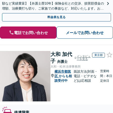
額など実績豊富】【弁護士歴10年】保険会社との交渉、損害賠償金の
増額、治療費打ち切り、ご家族での事故など、対応いたします。お早
めにご相談ください【初回相談・着手金無料】
料金表を見る
電話でお問い合わせ
メールでお問い合わせ
大和 加代
東京都
インタビュ
ーを見る
子
弁護士
大和・松本法律事務所
営業時
横浜市都筑
面談方法(対面・
区
からも相
電話・ビデオな
間：本日
談受付中
ど)は応相談
定休日
後遺障害