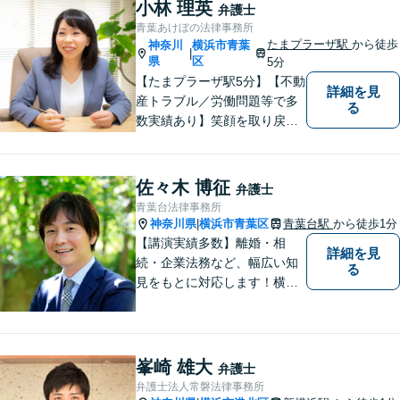
小林 理英
弁護士
青葉あけぼの法律事務所
たまプラーザ駅
から徒歩
神奈川
横浜市青葉
|
県
区
5分
【たまプラーザ駅5分】【不動
詳細を見
産トラブル／労働問題等で多
る
数実績あり】笑顔を取り戻す
お手伝いを。丁寧にお話を伺
い，一緒にベストな解決を考
えます。【契約時点での明朗
佐々木 博征
弁護士
会計】
青葉台法律事務所
神奈川県
横浜市青葉区
青葉台駅
から徒歩1分
|
【講演実績多数】離婚・相
詳細を見
続・企業法務など、幅広い知
る
見をもとに対応します！横
浜・川崎・町田等からもアク
セスが良い地域密着型の事務
所です【破産管財人経験あ
り】負債総額数億円の倒産申
峯崎 雄大
弁護士
立ての実績あり【完全個室】
弁護士法人常磐法律事務所
【青葉台駅1分】【複数弁護士