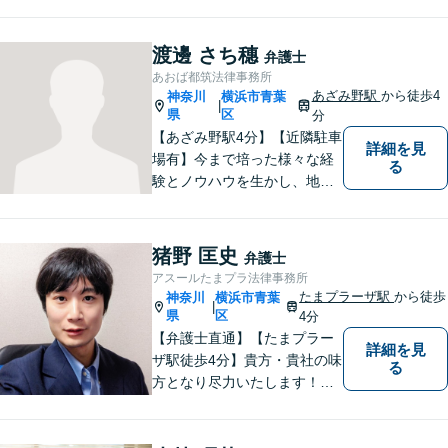
渡邊 さち穗
弁護士
あおば都筑法律事務所
あざみ野駅
から徒歩4
神奈川
横浜市青葉
|
県
区
分
【あざみ野駅4分】【近隣駐車
詳細を見
場有】今まで培った様々な経
る
験とノウハウを生かし、地域
のお客様に寄り添い、実現可
能な最善の結論を共に目指し
て問題解決を図る所存です。
猪野 匡史
弁護士
法律上の問題に巻き込まれた
アスールたまプラ法律事務所
際は、お一人で悩まずにお気
たまプラーザ駅
から徒歩
神奈川
横浜市青葉
|
軽にご相談ください。
県
区
4分
【弁護士直通】【たまプラー
詳細を見
ザ駅徒歩4分】貴方・貴社の味
る
方となり尽力いたします！当
日相談ができる場合もありま
すのでまずはお気軽にご相談
ください。