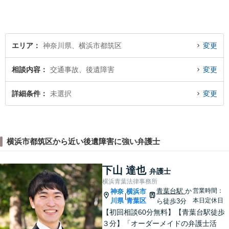
エリア
神奈川県、横浜市都筑区
変更
相談内容
交通事故、後遺障害
変更
詳細条件
未選択
変更
横浜市都筑区から近い後遺障害に強い弁護士
下山 達也
弁護士
横浜青葉法律事務所
青葉台駅
か
営業時間：
神奈
横浜市
|
川県
青葉区
本日定休日
ら徒歩3分
【初回相談60分無料】【青葉台駅徒歩
３分】「オーダーメイドの弁護士活