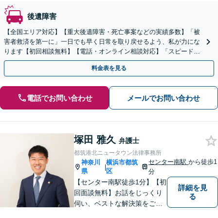
後遺障害
【全国エリア対応】【重大後遺障害・死亡事案などの実績多数】「被
害者救済を第一に」一日でも早く日常を取り戻せるよう、私が力にな
ります【初回相談無料】【電話・オンライン相談対応】「スピード対
応・納得できる解決を」「刑事裁判のニーズにも対応」
料金表を見る
電話でお問い合わせ
メールでお問い合わせ
塚田 雅久
弁護士
都筑港北ニュータウン法律事務所
センター南駅
から徒歩1
神奈川
横浜市都筑
|
県
区
分
【センター南駅徒歩1分】【初
詳細を見
回面談無料】お話をじっくり
る
伺い、ベストな解決策をご一
緒に考えさせていただきま