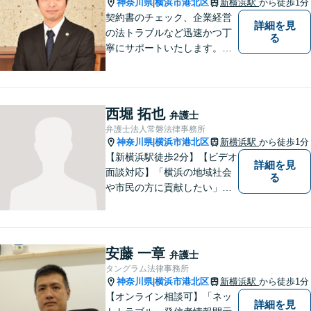
神奈川県
横浜市港北区
新横浜駅
から徒歩1分
|
在籍】
契約書のチェック、企業経営
詳細を見
の法トラブルなど迅速かつ丁
る
寧にサポートいたします。ど
んな些細なお悩みでもまずは
ご相談ください！
西堀 拓也
弁護士
弁護士法人常磐法律事務所
神奈川県
横浜市港北区
新横浜駅
から徒歩1分
|
【新横浜駅徒歩2分】【ビデオ
詳細を見
面談対応】「横浜の地域社会
る
や市民の方に貢献したい」を
モットーに、すべてのご相談
者様に寄り添います。少しで
もご相談者様の人生のサポー
トができるよう全力を尽くし
安藤 一章
弁護士
ます。事務所一丸となって法
タングラム法律事務所
律トラブルの解決を目指しま
神奈川県
横浜市港北区
新横浜駅
から徒歩1分
|
す。
【オンライン相談可】「ネッ
詳細を見