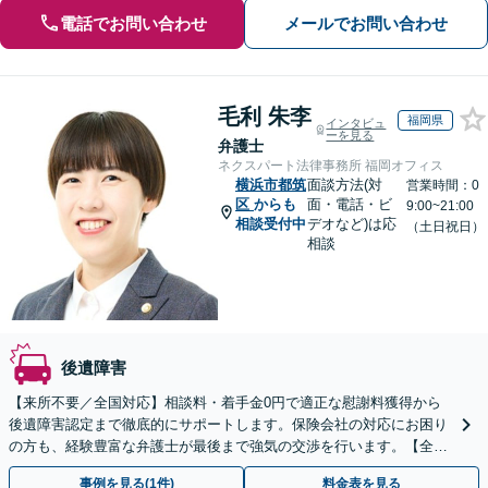
電話でお問い合わせ
メールでお問い合わせ
毛利 朱李
福岡県
インタビュ
ーを見る
弁護士
ネクスパート法律事務所 福岡オフィス
横浜市都筑
面談方法(対
営業時間：0
区
からも
面・電話・ビ
9:00~21:00
相談受付中
デオなど)は応
（土日祝日）
相談
後遺障害
【来所不要／全国対応】相談料・着手金0円で適正な慰謝料獲得から
後遺障害認定まで徹底的にサポートします。保険会社の対応にお困り
の方も、経験豊富な弁護士が最後まで強気の交渉を行います。【全国
13拠点】お気軽にご相談ください。
事例を見る(1件)
料金表を見る