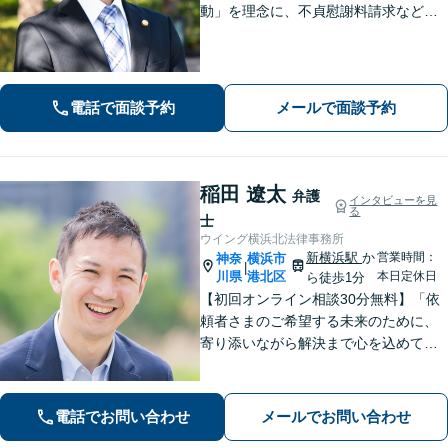
動」を理念に、不貞慰謝料請求などの
離婚問題をはじめ、私生活で生じるさ
まざまな悩みに寄り添います！一人ひ
とりに最適な解決策をご提案。借金・
債務整理は何度でも相談無料【夜間・
電話で面談予約
メールで面談予約
土日相談可】
稲田 遼太
弁護
インタビューを見
る
士
ウイング横浜北法律事務所
新横浜駅
か
営業時間：
神奈
横浜市
|
川県
港北区
本日定休日
ら徒歩1分
【初回オンライン相談30分無料】「依
頼者さまのご希望する未来のために、
寄り添いながら解決まで心を込めて対
応します」不動産契約や売買、家賃滞
納など不動産トラブル／離婚協議や調
停など離婚問題／相続・遺言も対応
電話でお問い合わせ
メールでお問い合わせ
【新横浜1分】