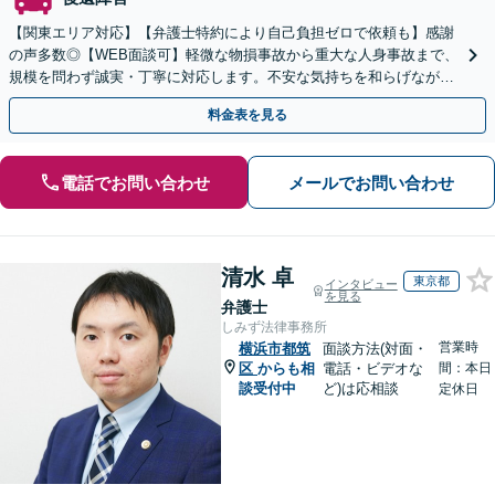
【関東エリア対応】【弁護士特約により自己負担ゼロで依頼も】感謝
の声多数◎【WEB面談可】軽微な物損事故から重大な人身事故まで、
規模を問わず誠実・丁寧に対応します。不安な気持ちを和らげながら
最善の道を一緒に探りますので、まずはご相談ください。
料金表を見る
電話でお問い合わせ
メールでお問い合わせ
清水 卓
東京都
インタビュー
を見る
弁護士
しみず法律事務所
営業時
横浜市都筑
面談方法(対面・
区
からも相
電話・ビデオな
間：本日
談受付中
ど)は応相談
定休日