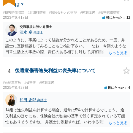
通事故事案ではより定額の費用としている法律事務所も多いように思
は？
います。費用面も含めて、弁護士さんを検討してみるとよいかもしれ
#損害賠償増額
#慰謝料増額
#保険会社との交渉
#後遺障害
#損害賠償増額
ませんね。 かなり具体的な話も多くなっているので、法律事務所に問
2023年6月17日
役にたった
12
い合わせてみるとよいと思います。
交通事故に強い弁護士
清水 卓
弁護士
このように、事案によって結論が分かれることがあるため、一度、弁
護士に直接相談してみることもご検討下さい。 なお、今回のような
日常生活上の事故の際、責任のある相手に対して損害賠償請求する際
の弁護士費用がご加入の保険から出る特約が付いている場合がありま
す（ご自宅の火災保険や自動車の任意保険等を確認してみて下さい。
加入したつもりがなくても、確認してみたら付いていたということが
4
後遺症傷害逸失利益の喪失率について
ありますので）。
#自動車事故
#被害者
#後遺障害
2025年8月27日
役にたった
4
和田 史郎
弁護士
14級で逸失利益を計算する場合、通常は5%で計算するでしょう。 逸
失利益のほかにも、保険会社の独自の基準で低く算定されている可能
性もありそうですね。 弁護士に依頼すれば、いわゆる裁判基準程度の
増額が期待できると思います。