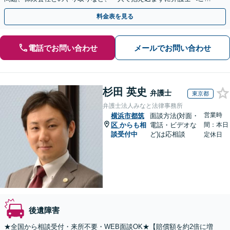
談を」豊富な経験を活かし、最善の対応方針をご提案
料金表を見る
電話でお問い合わせ
メールでお問い合わせ
杉田 英史
弁護士
東京都
弁護士法人みなと法律事務所
営業時
横浜市都筑
面談方法(対面・
区
からも相
電話・ビデオな
間：本日
談受付中
ど)は応相談
定休日
後遺障害
★全国から相談受付・来所不要・WEB面談OK★【賠償額を約2倍に増