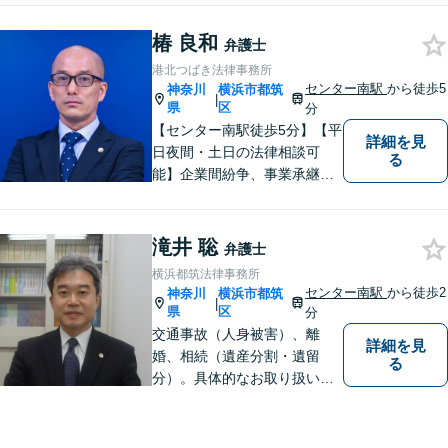
す。【夜間／休日対応可能】
難解な用語は極力用いずに平
椿 良和
弁護士
易かつ具体的な説明を心がけ
港北つばき法律事務所
ていますので、まずは一度お
センター南駅
から徒歩5
神奈川
横浜市都筑
|
気軽にご相談頂ければと思い
県
区
分
ます。
【センター南駅徒歩5分】【平
詳細を見
日夜間・土日の法律相談可
る
能】企業間紛争、事業承継・
後継者問題その他の企業法務
から、インターネットによる
中傷・プライバシー・著作権
滝井 聡
弁護士
被害、いじめ、離婚・相続、
横浜都筑法律事務所
不動産に関わる紛争その他の
センター南駅
から徒歩2
神奈川
横浜市都筑
|
個人法務まで幅広い分野の対
県
区
分
応が可能です。
交通事故（人身被害）、離
詳細を見
婚、相続（遺産分割・遺留
る
分）。具体的なお取り扱い内
容については、当事務所のウ
エブサイトをご確認お願いい
たします。