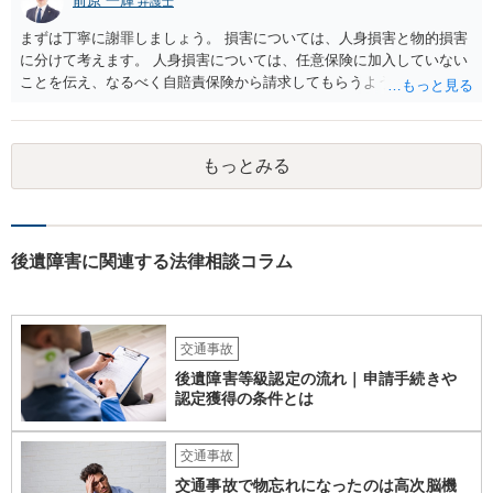
前原 一輝
弁護士
まずは丁寧に謝罪しましょう。 損害については、人身損害と物的損害
に分けて考えます。 人身損害については、任意保険に加入していない
ことを伝え、なるべく自賠責保険から請求してもらうようお願いして
ください。 また、治療については、健康保険を使ってもらうようにお
願いしてください。 物的損害については、請求の根拠を精査する必要
があり、写真や見積書を送ってもらい、請求金額が正当化をちゃんと
もっとみる
チェックする必要があります。 相談者様の資力がどれだけあるのかは
分かりませんが、資力に応じた対応をして行くほかありません。 訴訟
にならないようにするには、被害者の納得するような金額を提示する
しかありません。ご相談者様の誠意が伝わっているかや、 被害者のキ
ャラクターの問題もあるので、どうすればよいのかという正解はあり
後遺障害に関連する法律相談コラム
ません。どのように対応しても、訴訟に持っていく人もいます。 一人
で交渉をすることは相当大変だと思うので、弁護士に面談のうえ、場
合によっては交渉を任せた方がいいかもしれません。
交通事故
後遺障害等級認定の流れ｜申請手続きや
認定獲得の条件とは
交通事故
交通事故で物忘れになったのは高次脳機