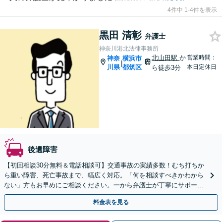
4件中 1-4件を表示
黒田 清彰
弁護士
神奈川港北法律事務所
北山田駅
か
営業時間：
神奈
横浜市
|
川県
都筑区
本日定休日
ら徒歩3分
後遺障害
【初回相談30分無料＆電話相談可】交通事故の実績多数！むち打ちか
ら重い障害、死亡事故まで、幅広く対応。「何を相談すべきかわから
ない」方もお早めにご相談ください。一から弁護士が丁寧にサポート
いたします【北山田駅3分】【土日祝相談可】
料金表を見る