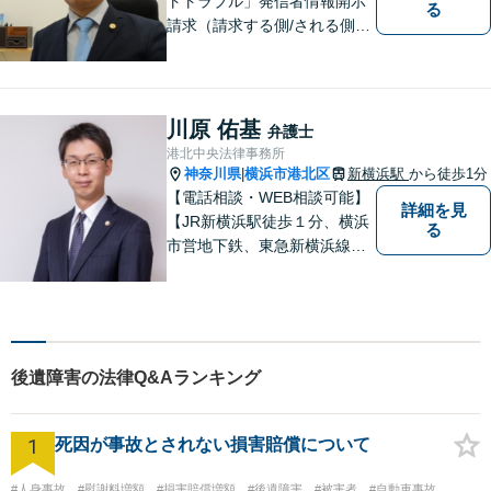
トトラブル」発信者情報開示
る
請求（請求する側/される側）
や削除請求の豊富な解決事例
あり、「遺言・相続」先々を
見据えた的確なアドバイスに
より最善の解決へ導きます。
川原 佑基
弁護士
遠方で来所困難な方もお気軽
港北中央法律事務所
にご相談ください。
神奈川県
横浜市港北区
新横浜駅
から徒歩1分
|
【電話相談・WEB相談可能】
詳細を見
【JR新横浜駅徒歩１分、横浜
る
市営地下鉄、東急新横浜線新
横浜駅徒歩２分】【事故分野
に特化し、特に交通事故は通
算500件以上の解決実績あ
り】
後遺障害の法律Q&Aランキング
1
死因が事故とされない損害賠償について
#人身事故
#慰謝料増額
#損害賠償増額
#後遺障害
#被害者
#自動車事故