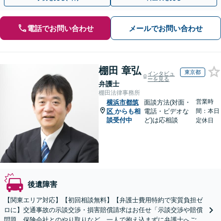
電話でお問い合わせ
メールでお問い合わせ
棚田 章弘
東京都
インタビュ
ーを見る
弁護士
棚田法律事務所
営業時
横浜市都筑
面談方法(対面・
区
からも相
電話・ビデオな
間：本日
談受付中
ど)は応相談
定休日
後遺障害
【関東エリア対応】【初回相談無料】【弁護士費用特約で実質負担ゼ
ロに】交通事故の示談交渉・損害賠償請求はお任せ「示談交渉や賠償
問題、保険会社とのやり取りなど、一人で抱え込まずに弁護士へご相