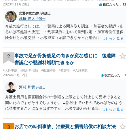
2023年11月28日
役にたった
12
交通事故に強い弁護士
髙橋 俊太
弁護士
今後の進行としては、 ・警察による聞き取り調査 ・加害者の起訴（あ
るいは不起訴の決定） ・刑事裁判において量刑決定 ・加害者側任意保
険会社と示談交渉 ・示談成立（示談できなかった場合は裁判） となり
ます。なお、警察では、お母様の生前のご様子やご遺族の被害感情、
加害者に対する処罰感情など尋ねられるはずですので、率直にお答え
になるとよいと思います。
2
事故で足が骨折後足の向きが変な感じに 後遺障
害認定や慰謝料増額できるか
#人身事故
#慰謝料増額
#後遺障害
#被害者
#人身事故
2024年5月12日
役にたった
7
河村 和貴
弁護士
弁護士費用も損害額合計の一割増を上限として計上して要求できると
聞いたのですがそうでしょうか。 →訴訟までやるのであればそのよう
に請求することになるはずですが、示談で終わらせる場合には、そこ
は譲歩させられることが多いように思います。 LAC基準の弁護士さん
ならほとんど充足できるか多くが返ってくるイメージなので頼むのも
いいかなと思うのですが。 →LAC基準でもそうかもしれませんし、交
3
お店での転倒事故、治療費と損害賠償の相談方法