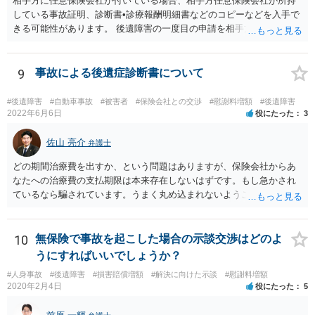
相手方に任意保険会社が付いている場合、相手方任意保険会社が所持
している事故証明、診断書•診療報酬明細書などのコピーなどを入手で
きる可能性があります。 後遺障害の一度目の申請を相手方任意保険会
社を通じて行なっている場合（事前認定）、後遺障害診断書や認定結
果と認定理由書も相手方任意保険会社から入手できる可能性がありま
す。 これらが難しくても、通院していた病院のカルテを取り付けるこ
9
事故による後遺症診断書について
と等で代替が可能な場合もあります。 事故からどの程度期間が経過し
ているがが定かではありませんが、昨年４月から既に１年半年程度経
#後遺障害
#自動車事故
#被害者
#保険会社との交渉
#慰謝料増額
#後遺障害
過しており、時効なども意識しながら対応をしておきたいところで
2022年6月6日
役にたった
3
す。 待っていても事態が打開しない可能性もあるため、依頼の対応が
可能な弁護士に個別に問い合わせ、上記の方法等を参考に進め方を相
佐山 亮介
弁護士
談してみるのが望ましいかもしれません。
どの期間治療費を出すか、という問題はありますが、保険会社からあ
なたへの治療費の支払期限は本来存在しないはずです。もし急かされ
ているなら騙されています。うまく丸め込まれないようご注意下さ
い。 診療内科の費用を払ってもらえるかどうかは絶対の保証はありま
せんが、受診したならば提出すべきです。
10
無保険で事故を起こした場合の示談交渉はどのよ
うにすればいいでしょうか？
#人身事故
#後遺障害
#損害賠償増額
#解決に向けた示談
#慰謝料増額
2020年2月4日
役にたった
5