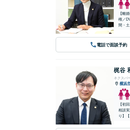
【離婚
権／D
間・土
電話で面談予約
梶谷 
ネクスパ
横浜
【初回
相談実
り】【