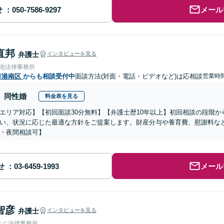
せ
メール
直邦
弁護士
インタビューを見る
溜池法律事務所
市港南区
からも相談受付中
面談方法(対面・電話・ビデオなど)は応相談
営業時間
同性婚
料金表を見る
エリア対応】【初回面談30分無料】【弁護士歴10年以上】初回相談の段階
い、状況に応じた最適な方針をご提案します。財産分与や養育費、慰謝料な
・夜間相談可】
せ
メール
智彦
弁護士
インタビューを見る
なぐ法律事務所