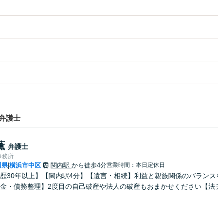
弁護士
薫
弁護士
事務所
川県
横浜市中区
関内駅
から徒歩4分
営業時間：本日定休日
|
歴30年以上】【関内駅4分】【遺言・相続】利益と親族関係のバラン
金・債務整理】2度目の自己破産や法人の破産もおまかせください【法