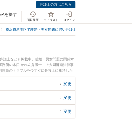
弁護士の方はこちら
&Aを探す
閲覧履歴
マイリスト
ログイン
横浜市港南区で離婚・男女問題に強い弁護士
横浜市港南区で同性婚に強い
つ弁護士なども掲載中。離婚・男女問題に関係す
事務所の水口 かれん弁護士、上大岡港南法律事
同性婚のトラブルを今すぐに弁護士に相談した
の弁護士に相談予約したい』などでお困りの相談
変更
変更
変更