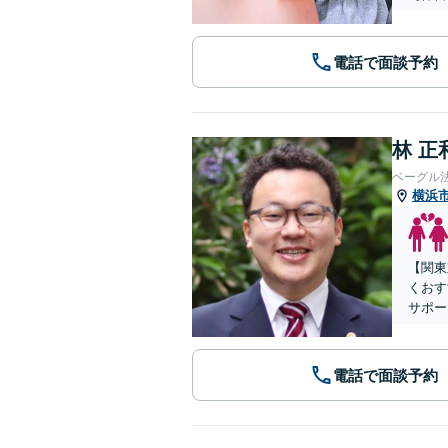
電話で面談予約
林 正
ベーグル
横浜
【関東
くおす
サポー
電話で面談予約