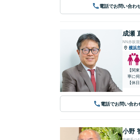
電話でお問い合わ
成瀬 
NN赤坂
横浜
【関東
寧に伺
【休日
電話でお問い合わ
小野 
谷根千つ