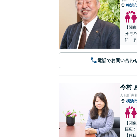
横浜
【関東
分与の
に、ま
電話でお問い合わ
今村 
人形町恵
横浜
【関東
幅広く
【休日