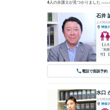
4
人の弁護士が見つかりました
(検索結
石井 
上大岡法
神奈
【上大
「別居
可】【
電話で面談予約
水口 
上大岡法
神奈