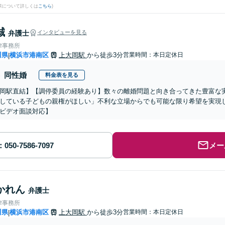
果について詳しくは
こちら
)
誠
弁護士
インタビューを見る
律事務所
川県
横浜市港南区
上大岡駅
から徒歩3分
営業時間：本日定休日
|
同性婚
料金表を見る
岡駅直結】【調停委員の経験あり】数々の離婚問題と向き合ってきた豊富な
している子どもの親権がほしい」不利な立場からでも可能な限り希望を実現
ビデオ面談対応】
メー
かれん
弁護士
律事務所
川県
横浜市港南区
上大岡駅
から徒歩3分
営業時間：本日定休日
|