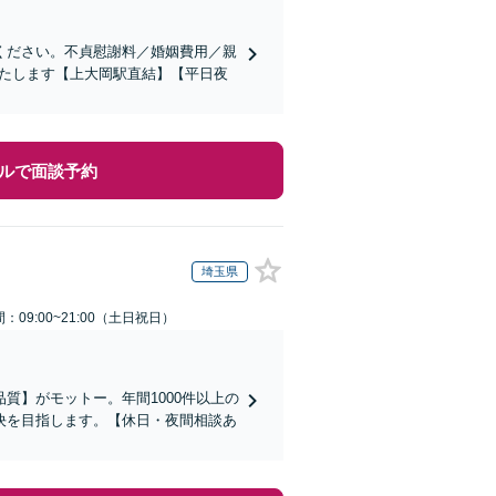
ください。不貞慰謝料／婚姻費用／親
いたします【上大岡駅直結】【平日夜
ルで面談予約
埼玉県
：09:00~21:00（土日祝日）
質】がモットー。年間1000件以上の
決を目指します。【休日・夜間相談あ