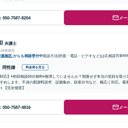
メー
和
弁護士
法律事務所
市港南区
からも相談受付中
面談方法(対面・電話・ビデオなど)は応相談
営業時
同性婚
料金表を見る
対応】◉初回相談60分無料◉無理していませんか？我慢せず本当の笑顔を取
すめします。不貞の慰謝料請求、証拠集め、財産分与など、幅広く対応。最
ト【完全個室】
メー