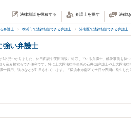
法律相談を投稿する
弁護士を探す
法律Q
る弁護士
横浜市で法律相談できる弁護士
港南区で法律相談できる弁護士
に強い弁護士
が4名見つかりました。休日面談や夜間面談に対応している弁護士、解決事例を持
絞り込み検索もでき便利です。特に上大岡法律事務所の石井 誠弁護士や上大岡法律
弁護士費用、強みなどが注目されています。『横浜市港南区で土日や夜間に発生した
の弁護士を検索したい』『初回相談無料で同性婚を法律相談できる横浜市港南区内