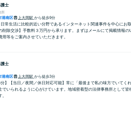
弁護士
務所
市港南区
上大岡駅
から徒歩9分
】日常生活に比較的近い分野であるインターネット関連事件を中心にお
の削除交渉】手数料３万円から承ります。まずはメールにて掲載情報のU
費用等をご案内させていただきます。
弁護士
市港南区
上大岡駅
から徒歩3分
3分】【当日／夜間／休日対応可能】常に「最後まで私の味方でいてく
士でいられるように心がけています。地域密着型の法律事務所として皆
す。