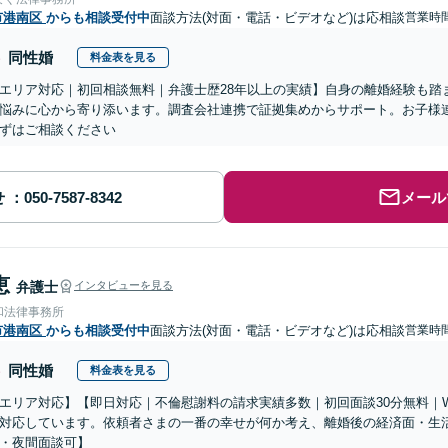
市港南区
からも相談受付中
面談方法(対面・電話・ビデオなど)は応相談
営業時
同性婚
料金表を見る
エリア対応｜初回相談無料｜弁護士歴28年以上の実績】自身の離婚経験も踏
悩みに心から寄り添います。調査会社連携で証拠集めからサポート。お子様
ずはご相談ください
せ
メール
恵
弁護士
インタビューを見る
和法律事務所
市港南区
からも相談受付中
面談方法(対面・電話・ビデオなど)は応相談
営業時
同性婚
料金表を見る
エリア対応】【即日対応｜不倫慰謝料の請求実績多数｜初回面談30分無料｜
対応しています。依頼者さまの一番の幸せが何か考え、離婚後の経済面・生
・夜間面談可】