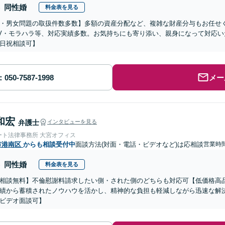
同性婚
料金表を見る
・男女問題の取扱件数多数】多額の資産分配など、複雑な財産分与もお任せ
V・モラハラ等、対応実績多数。お気持ちにも寄り添い、親身になって対応
日祝相談可】
メー
和宏
弁護士
インタビューを見る
ート法律事務所 大宮オフィス
市港南区
からも相談受付中
面談方法(対面・電話・ビデオなど)は応相談
営業時間
同性婚
料金表を見る
相談無料】不倫慰謝料請求したい側・された側のどちらも対応可【低価格高品
績から蓄積されたノウハウを活かし、精神的な負担も軽減しながら迅速な解
ビデオ面談可】