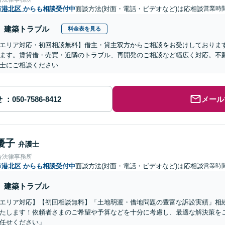
市港北区
からも相談受付中
面談方法(対面・電話・ビデオなど)は応相談
営業時間
建築トラブル
料金表を見る
エリア対応・初回相談無料】借主・貸主双方からご相談をお受けしておりま
ます。賃貸借・売買・近隣のトラブル、再開発のご相談など幅広く対応。不
士にご相談ください
せ
メール
優子
弁護士
合法律事務所
市港北区
からも相談受付中
面談方法(対面・電話・ビデオなど)は応相談
営業時間
建築トラブル
エリア対応】【初回相談無料】「土地明渡・借地問題の豊富な訴訟実績」相
たします！依頼者さまのご希望や予算などを十分に考慮し、最適な解決策を
任せください」