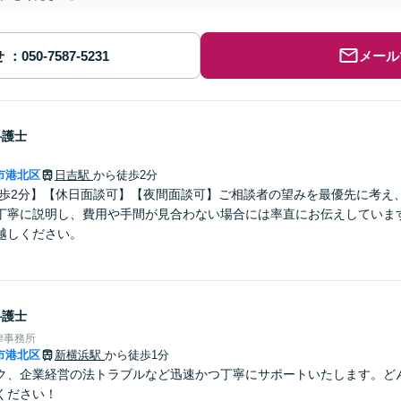
せ
メール
弁護士
市港北区
日吉駅
から徒歩2分
徒歩2分】【休日面談可】【夜間面談可】ご相談者の望みを最優先に考え
丁寧に説明し、費用や手間が見合わない場合には率直にお伝えしています
越しください。
弁護士
律事務所
市港北区
新横浜駅
から徒歩1分
ク、企業経営の法トラブルなど迅速かつ丁寧にサポートいたします。ど
ください！