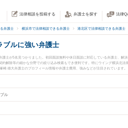
法律相談を投稿する
弁護士を探す
法律Q
る弁護士
横浜市で法律相談できる弁護士
港北区で法律相談できる弁護士
ラブルに強い弁護士
弁護士が5名見つかりました。初回面談無料や休日面談に対応している弁護士、解
契約解除等の細かな分野での絞り込み検索もでき便利です。特にウイング横浜北法律
の峯崎 雄大弁護士のプロフィール情報や弁護士費用、強みなどが注目されています
い』『建築トラブルのトラブル解決の実績豊富な近くの弁護士を検索したい』『初
お困りの相談者さんにおすすめです。
ブル