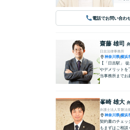
電話でお問い合わ
齋藤 雄司
日吉法律事務所
神奈川県
横浜
|
【「日吉駅」 
やデメリットを
当事務所までお
峯崎 雄大
弁護士法人常磐法
神奈川県
横浜
|
契約書のチェッ
もまずはご相談