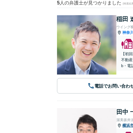
5
人の弁護士が見つかりました
(検索結
稲田 
ウイング
神奈
【初回
不動産
b・電
電話でお問い合わ
田中 
渥美坂井
横浜