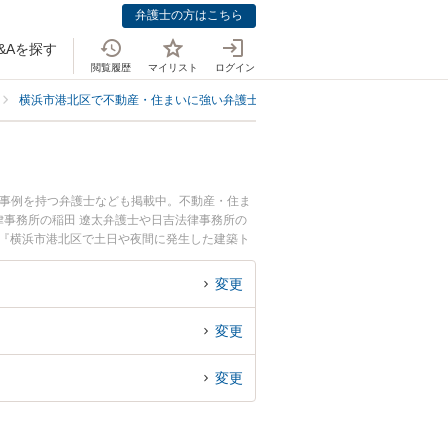
弁護士の方はこちら
&Aを探す
閲覧履歴
マイリスト
ログイン
横浜市港北区で不動産・住まいに強い弁護士
横浜市港北区で建築トラブル
決事例を持つ弁護士なども掲載中。不動産・住ま
事務所の稲田 遼太弁護士や日吉法律事務所の
。『横浜市港北区で土日や夜間に発生した建築ト
回相談無料で建築トラブルを法律相談できる横浜
変更
変更
変更