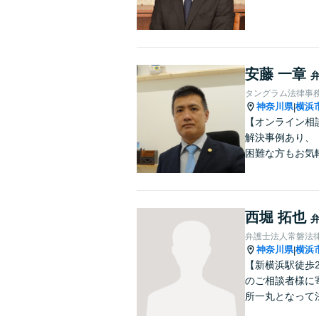
安藤 一章
タングラム法律事
神奈川県
横浜
|
【オンライン相
解決事例あり、
困難な方もお気
西堀 拓也
弁護士法人常磐法
神奈川県
横浜
|
【新横浜駅徒歩
のご相談者様に
所一丸となって