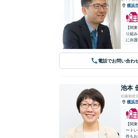
横浜
【関東
り組み
に弁護
電話でお問い合わ
池本 
佐藤新総
横浜
【関東
ートい
件もお