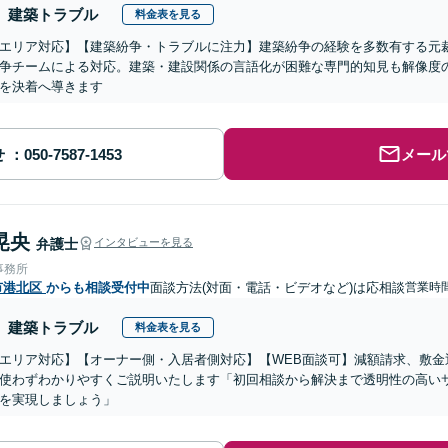
建築トラブル
料金表を見る
エリア対応】【建築紛争・トラブルに注力】建築紛争の経験を多数有する元
争チームによる対応。建築・建設関係の言語化が困難な専門的知見も解像度
を決着へ導きます
せ
メール
晃央
弁護士
インタビューを見る
事務所
市港北区
からも相談受付中
面談方法(対面・電話・ビデオなど)は応相談
営業時間
建築トラブル
料金表を見る
エリア対応】【オーナー側・入居者側対応】【WEB面談可】減額請求、敷金
使わずわかりやすくご説明いたします「初回相談から解決まで透明性の高い
を実現しましょう」