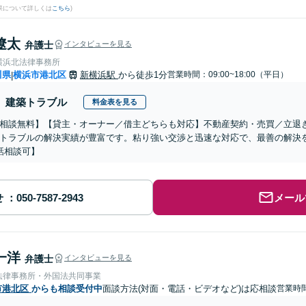
果について詳しくは
こちら
)
遼太
弁護士
インタビューを見る
横浜北法律事務所
川県
横浜市港北区
新横浜駅
から徒歩1分
営業時間：09:00~18:00（平日）
|
建築トラブル
料金表を見る
相談無料】【貸主・オーナー／借主どちらも対応】不動産契約・売買／立退
トラブルの解決実績が豊富です。粘り強い交渉と迅速な対応で、最善の解決を
話相談可】
せ
メール
一洋
弁護士
インタビューを見る
法律事務所・外国法共同事業
市港北区
からも相談受付中
面談方法(対面・電話・ビデオなど)は応相談
営業時間