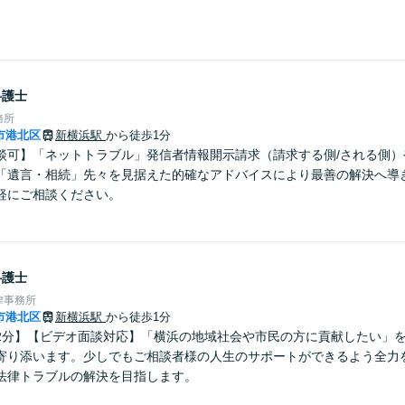
弁護士
務所
市港北区
新横浜駅
から徒歩1分
談可】「ネットトラブル」発信者情報開示請求（請求する側/される側）
「遺言・相続」先々を見据えた的確なアドバイスにより最善の解決へ導
軽にご相談ください。
弁護士
律事務所
市港北区
新横浜駅
から徒歩1分
2分】【ビデオ面談対応】「横浜の地域社会や市民の方に貢献したい」
寄り添います。少しでもご相談者様の人生のサポートができるよう全力
法律トラブルの解決を目指します。