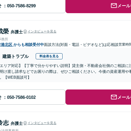
せ
メール
成榮
弁護士
インタビューを見る
事務所
市港北区
からも相談受付中
面談方法(対面・電話・ビデオなど)は応相談
営業時間
建築トラブル
料金表を見る
エリア対応】【丁寧で分かりやすい説明】貸主側・不動産会社側のご相談に
明け渡し請求などでお困りの際は、ぜひご相談ください。今後の資産運用や
。【WEB面談可】
せ
メール
怜志
弁護士
インタビューを見る
合法律事務所