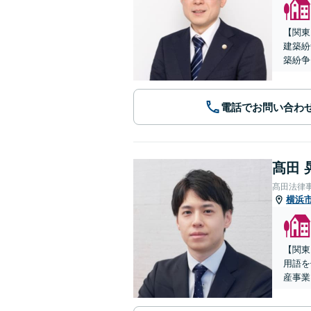
【関東
建築紛
築紛争
電話でお問い合わ
髙田 
髙田法律
横浜
【関東
用語を
産事業