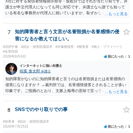
いと考えられます。仮に具体的な画面構成の一部に創作性が認められ
X社に対する発信者情報開示命令・仮処分ではそれが当たり前です。弁
ても、その権利は当該部分に限られ、ご相談者の写真や文章等を制作
護士が申立代理人になっても同じ対応です。弁護士なら誰でも知って
実績として掲載する権限まで当然に生じるものではありません。 もっ
いる有名な事務所が代理人に就いていますが、恥ずかしくないのだろ
とも、契約書がなくても、見積書、メール、利用規約等に実績掲載へ
うかと思います。
の同意があれば別です。また、単に制作を担当した事実を記載した
り、公開中のサイトへリンクしたりする行為まで当然に禁止できると
7
知的障害者と言う文言が名誉毀損か名誉感情の侵
は限りません。 人物写真については、通常のSNSへの無断掲載と同
害になるか教えてほしい。
様、掲載目的、態様、必要性、本人の特定可能性等から判断されま
#誹謗中傷
#訴訟・損害賠償請求
#肖像権侵害
#被害者
#個人・プライベート
す。営業目的であり、本人も掲載を拒否していることは、違法性を認
#名誉毀損
める方向の事情となりますが、自動的に肖像権侵害となるわけではあ
2026年8月4日
役にたった
1
りません。 まず、見積書、メール、チャット、デザイナーの利用規約
を確認したうえで、「提供素材及びこれを含む画面の複製・SNS掲載
インターネットに強い弁護士
稲葉 進太郎
を許諾しない」と書面で明確に通知することをお勧めします。すでに
弁護士
掲載された場合は、URL、掲載日時、画面を保存してから削除を求め
知的障害がないのに知的障害者と言うのは名誉毀損または名誉感情の
てください。
侵害になりますか？ →裁判所では、名誉感情侵害とされることが多い
印象です。ご指摘のとおり、文脈上侮辱の意味で言っている点も加味
されていると思います。
8
SNSでのやり取りでの事
#加害者
#訴訟・損害賠償請求
2026年7月25日
役にたった
1