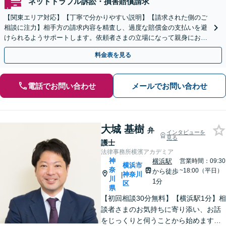
ネットトラブル訴訟・損害賠償請求
【関東エリア対応】【丁寧で分かりやすい説明】【請求された側のご
相談に注力】相手方の請求内容を精査し、過度な賠償金の支払いを避
けられるようサポートします。依頼者さまの立場になって親身にお話
を伺いますので、ぜひご相談ください。【WEB面談可】
料金表を見る
電話でお問い合わせ
メールでお問い合わせ
大城 基樹
弁
インタビューを
見る
護士
法律事務所横濱アカデミア
神
横浜駅
営業時間：09:30
横浜市
奈
~18:00（平日）
から徒歩
神奈川
|
川
1分
区
県
【初回相談30分無料】【横浜駅1分】相
談者さまのお気持ちに寄り添い、お話
をじっくりと伺うことから始めます。