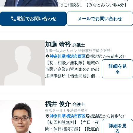
はご相談を。【みなとみらい駅4分】
電話でお問い合わせ
メールでお問い合わせ
加藤 靖裕
弁護士
弁護士法人オリオン 法律事務所横浜支部
神奈川県
横浜市西区
横浜駅
から徒歩5分
|
【初回相談／無制限】地域の
詳細を見
市民と企業の皆さまのための
る
法律事務所【借金問題】個
人・法人両方のご相談に対
応。セカンドオピニオンも歓
迎【交通事故】示談金額の無
料診断サービスを実施してい
福井 俊介
弁護士
ます【夜間・休日面談】【完
横浜ターミナル法律事務所
全個室】【横浜駅5分】
神奈川県
横浜市西区
横浜駅
から徒歩6分
|
【初回相談無料】【当日・夜
詳細を見
間・休日相談可能】【徹底的
る