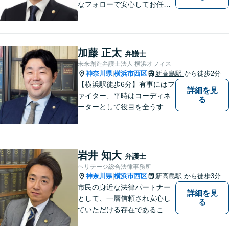
なフォローで安心してお任せ
いただけます】 私の理念は、
「皆様が日常生活を取り戻す
お力になる」ということで
す。小さなお悩みから大きな
加藤 正太
弁護士
トラブルまでご相談くださ
未来創造弁護士法人 横浜オフィス
い。
神奈川県
横浜市西区
新高島駅
から徒歩2分
|
【横浜駅徒歩6分】有事にはフ
詳細を見
ァイター、平時はコーディネ
る
ーターとして役目を全うする
弁護士。行政事件も得意な弁
護士です。どんな難しい案件
でも依頼者の方の利益を尊重
します。【独占禁止法・下請
岩井 知大
弁護士
法の著書執筆】
ヘリテージ総合法律事務所
神奈川県
横浜市西区
新高島駅
から徒歩3分
|
市民の身近な法律パートナー
詳細を見
として、一層信頼され安心し
る
ていただける存在であること
を目指します。