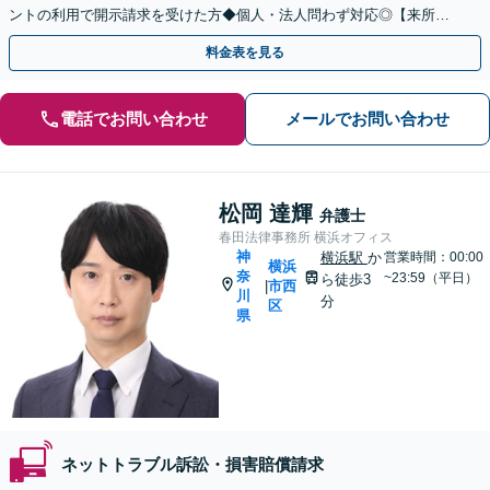
ントの利用で開示請求を受けた方◆個人・法人問わず対応◎【来所不
要／LINE相談可】
料金表を見る
電話でお問い合わせ
メールでお問い合わせ
松岡 達輝
弁護士
春田法律事務所 横浜オフィス
神
横浜駅
か
営業時間：00:00
横浜
奈
~23:59（平日）
ら徒歩3
市西
|
川
分
区
県
ネットトラブル訴訟・損害賠償請求