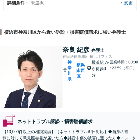
詳細条件
未選択
変更
横浜市神奈川区から近い訴訟・損害賠償請求に強い弁護士
奈良 紀彦
弁護士
春田法律事務所 横浜オフィス
神
横浜駅
か
営業時間：00:00
横浜
奈
~23:59（平日）
ら徒歩3
市西
|
川
分
区
県
ネットトラブル訴訟・損害賠償請求
【10,000件以上の相談実績】【ネットトラブル即日対応】◆自身の投
稿に対して意見照会書が届いた方◆誹謗中傷の被害に遭った方◆トレ