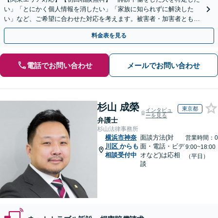
い」「とにかく個人情報を消したい」「家族に知られずに解決した
い」など、ご希望に合わせた対応を考えます。被害者・加害者ともに
対応可。企業のネットトラブルもお任せ【土日祝対応可】
料金表を見る
電話でお問い合わせ
メールでお問い合わせ
杉山 成榮
東京都
インタビュ
ーを見る
弁護士
杉山法律事務所
横浜市神奈
面談方法(対
営業時間：0
川区
からも
面・電話・ビデ
9:00~18:00
相談受付中
オなど)は応相
（平日）
談