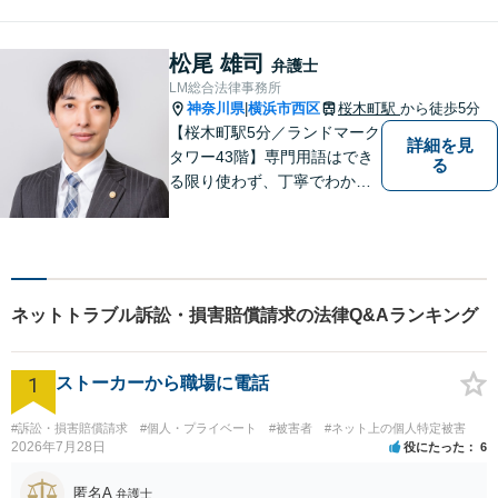
松尾 雄司
弁護士
LM総合法律事務所
神奈川県
横浜市西区
桜木町駅
から徒歩5分
|
【桜木町駅5分／ランドマーク
詳細を見
タワー43階】専門用語はでき
る
る限り使わず、丁寧でわかり
やすい説明を心がけていま
す！複雑な案件の場合でも複
数の弁護士でチームを作り、
誠心誠意対応いたします。
【初回相談45分無料】【完全
ネットトラブル訴訟・損害賠償請求の法律Q&Aランキング
個室で対応】
1
ストーカーから職場に電話
#訴訟・損害賠償請求
#個人・プライベート
#被害者
#ネット上の個人特定被害
2026年7月28日
役にたった
6
匿名A
弁護士