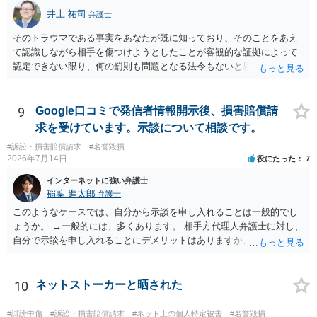
井上 祐司
弁護士
そのトラウマである事実をあなたが既に知っており、そのことをあえ
て認識しながら相手を傷つけようとしたことが客観的な証拠によって
認定できない限り、何の罰則も問題となる法令もないと思われます。
9
Google口コミで発信者情報開示後、損害賠償請
求を受けています。示談について相談です。
#訴訟・損害賠償請求
#名誉毀損
2026年7月14日
役にたった
7
インターネットに強い弁護士
稲葉 進太郎
弁護士
このようなケースでは、自分から示談を申し入れることは一般的でし
ょうか。 →一般的には、多くあります。 相手方代理人弁護士に対し、
自分で示談を申し入れることにデメリットはありますか。 →弁護士で
はない方が減額交渉に望む場合、知識がないことから、相手方が納得
できる主張を展開するのが難しいという点が指摘されるでしょう。 弁
護士に依頼する経済的余裕がない場合、自分で示談交渉を行う際に注
10
ネットストーカーと晒された
意すべき点があれば教えてください。 →分からないことが出てきたら
弁護士にご相談になるのが良いかと存じます。まずは電話相談などで
#誹謗中傷
#訴訟・損害賠償請求
#ネット上の個人特定被害
#名誉毀損