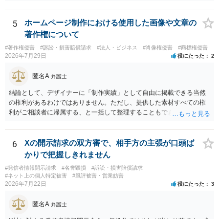
す。相手方から相談者様に対し請求がなされた場合、減額や分割の交
渉が行われ、双方合意に至れば支払が開始され、決裂して相手方が訴
訟提起を選択すれば訴訟の中で解決がなされる流れが通常です。
5
ホームページ制作における使用した画像や文章の
著作権について
#著作権侵害
#訴訟・損害賠償請求
#法人・ビジネス
#肖像権侵害
#商標権侵害
2026年7月29日
役にたった
2
匿名A
弁護士
結論として、デザイナーに「制作実績」として自由に掲載できる当然
の権利があるわけではありません。ただし、提供した素材すべての権
利がご相談者に帰属する、と一括して整理することもできません。 ご
自身が撮影・執筆した写真や文章は、創作性があれば原則としてご自
身が著作権者です。 他方、ブランド名、文字主体のロゴ、商品情報、
短いキャッチコピー、販売コンセプトなどは、通常、著作物には当た
6
Xの開示請求の双方審で、相手方の主張が口頭ば
りません。ただし、ロゴに独自の図形やイラスト等が含まれる場合に
かりで把握しきれません
は、その表現部分が著作物となる可能性があります。 また、人物写真
#発信者情報開示請求
#名誉毀損
#訴訟・損害賠償請求
の著作権は撮影者に、肖像に関する権利は被写体本人に帰属します
#ネット上の個人特定被害
#風評被害・営業妨害
（著作権法2条・17条）。 ウェブサイト全体に当然に著作権が生じる
2026年7月22日
役にたった
3
わけではありません。デザイナーが独自に制作したイラストやバナー
等は別として、一般的なレイアウトや配色、依頼者から提供された素
匿名A
弁護士
材を希望に沿って配置した部分には、通常、著作物性は認められにく