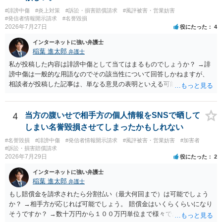
がある場合を除いて第三者へ情報開示ができなくなります。そのた
#誹謗中傷
#炎上対策
#訴訟・損害賠償請求
#風評被害・営業妨害
め、口外禁止条項によって自らを縛られてしまうと困るようなケース
#発信者情報開示請求
#名誉毀損
（例えば弁護団事件でマスコミ等へ公表する必要があるケース等）で
2026年7月27日
役にたった
4
は、口外禁止の範囲を特定・限定する等の工夫をすることがあります
が、個人間の紛争で、合意後もみだりに紛争情報を口外することそれ
インターネットに強い弁護士
自体が異常事態であって、相手方への抑止効果として口外禁止条項を
稲葉 進太郎
弁護士
設定しておく方が望ましい場合が多いと思われます（上記のとおり、
私が投稿した内容は誹謗中傷として当てはまるものでしょうか？ →誹
口外禁止条項は、違反した際の違約金条項とワンセットにすることで
謗中傷は一般的な用語なのでその該当性について回答しかねますが、
効果を発揮するといえます）。
相談者が投稿した記事は、単なる意見の表明といえる可能性が高く、
権利侵害が認められる可能性は低いと存じます。 もし当てはまるとし
て、開示請求が認められたり、民事裁判や刑事裁判に発展しうるもの
でしょうか？ →権利侵害や、名誉毀損・侮辱に該当する可能性が低い
4
当方の腹いせで相手方の個人情報をSNSで晒して
ため、民事裁判や刑事裁判に発展することはあまり考えられないよう
しまい名誉毀損させてしまったかもしれない
に思われます。
#名誉毀損
#誹謗中傷
#発信者情報開示請求
#風評被害・営業妨害
#加害者
#訴訟・損害賠償請求
2026年7月29日
役にたった
2
インターネットに強い弁護士
稲葉 進太郎
弁護士
もし賠償金を請求されたら分割払い（最大何回まで）は可能でしょう
か？ →相手方が応じれば可能でしょう。 賠償金はいくらくらいになり
そうですか？ →数十万円から１００万円単位まで様々であり、不明で