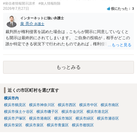
直接弁護士にご相談になることをお勧めいたします。
#発信者情報開示請求
#個人情報削除
2026年7月27日
役にたった
3
インターネットに強い弁護士
泉 亮介
弁護士
裁判所が権利侵害を認めた場合は，こちらが開示に同意していなくと
も開示は最終的にされてしまいます。 ご自身の投稿が，相手がどこの
誰か特定できる状況下で行われたものであれば，権利侵害性が認めら
れる可能性はあるかと思われます。 もっとも，相手方の晒し行為につ
いても，アカウントを特定したうえで，ネットストーカーとして晒し
たのであれば，かかる行為に権利侵害性が認められる可能性はあるで
もっとみる
しょう。
近くの市区町村を選び直す
横浜市内
横浜市鶴見区
横浜市神奈川区
横浜市西区
横浜市中区
横浜市南区
横浜市保土ケ谷区
横浜市磯子区
横浜市金沢区
横浜市港北区
横浜市戸塚区
横浜市港南区
横浜市旭区
横浜市緑区
横浜市瀬谷区
横浜市栄区
横浜市泉区
横浜市青葉区
横浜市都筑区