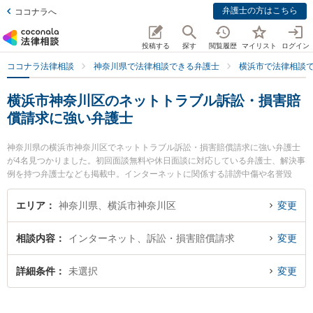
弁護士の方はこちら
ココナラへ
投稿する
探す
閲覧履歴
マイリスト
ログイン
ココナラ法律相談
神奈川県で法律相談できる弁護士
横浜市で法律相談
横浜市神奈川区のネットトラブル訴訟・損害賠
償請求に強い弁護士
神奈川県の横浜市神奈川区でネットトラブル訴訟・損害賠償請求に強い弁護士
が4名見つかりました。初回面談無料や休日面談に対応している弁護士、解決事
例を持つ弁護士なども掲載中。インターネットに関係する誹謗中傷や名誉毀
損、個人特定等の細かな分野での絞り込み検索もでき便利です。特に法律事務
所横濱アカデミアの大城 基樹弁護士や田村総合法律事務所の田村 宗久弁護士、
エリア
神奈川県、横浜市神奈川区
変更
ジン法律事務所弁護士法人 横浜駅前事務所の坂本 学弁護士のプロフィール情報
や弁護士費用、強みなどが注目されています。『横浜市神奈川区で土日や夜間
相談内容
インターネット、訴訟・損害賠償請求
変更
に発生したネットトラブル訴訟・損害賠償請求のトラブルを今すぐに弁護士に
相談したい』『ネットトラブル訴訟・損害賠償請求のトラブル解決の実績豊富
な近くの弁護士を検索したい』『初回相談無料でネットトラブル訴訟・損害賠
詳細条件
未選択
変更
償請求を法律相談できる横浜市神奈川区内の弁護士に相談予約したい』などで
お困りの相談者さんにおすすめです。