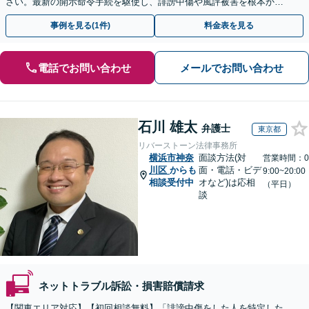
さい。最新の開示命令手続を駆使し、誹謗中傷や風評被害を根本から
解決します。最終的な終結を見据えて適切に対応します。
事例を見る(1件)
料金表を見る
電話でお問い合わせ
メールでお問い合わせ
石川 雄太
弁護士
東京都
リバーストーン法律事務所
横浜市神奈
面談方法(対
営業時間：0
川区
からも
面・電話・ビデ
9:00~20:00
相談受付中
オなど)は応相
（平日）
談
ネットトラブル訴訟・損害賠償請求
【関東エリア対応】【初回相談無料】「誹謗中傷をした人を特定した