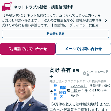
ネットトラブル訴訟・損害賠償請求
【JR横浜駅7分】ネット投稿によって、訴えられてしまった方へ。私
が対応し解決へ導きます。【法人のご相談も対応】自社が誹謗中傷を
受けた対応にも強い弁護士です。【個室対応・プライバシーに配慮】
コスプレに関連するトラブルは相談無料です
料金表を見る
電話でお問い合わせ
メールでお問い合わせ
髙野 喜有
弁護
インタビューを見
る
士
弁護士法人プロテクトスタンス 横浜事務所
神
みなとみら
営業時間：09:0
横浜
奈
0~21:00（平
い駅
から徒
市西
|
川
日）
歩4分
区
県
【4万件を超える法律相談実績】あなた
に合った解決策をご提案します。まず