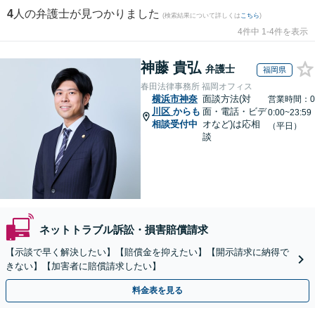
4
人の弁護士が見つかりました
(検索結果について詳しくは
こちら
)
4件中 1-4件を表示
神藤 貴弘
弁護士
福岡県
春田法律事務所 福岡オフィス
横浜市神奈
面談方法(対
営業時間：0
川区
からも
面・電話・ビデ
0:00~23:59
相談受付中
オなど)は応相
（平日）
談
ネットトラブル訴訟・損害賠償請求
【示談で早く解決したい】【賠償金を抑えたい】【開示請求に納得で
きない】【加害者に賠償請求したい】
料金表を見る