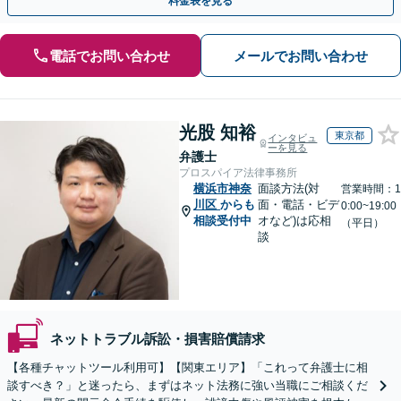
料金表を見る
電話でお問い合わせ
メールでお問い合わせ
光股 知裕
東京都
インタビュ
ーを見る
弁護士
プロスパイア法律事務所
横浜市神奈
面談方法(対
営業時間：1
川区
からも
面・電話・ビデ
0:00~19:00
相談受付中
オなど)は応相
（平日）
談
ネットトラブル訴訟・損害賠償請求
【各種チャットツール利用可】【関東エリア】「これって弁護士に相
談すべき？」と迷ったら、まずはネット法務に強い当職にご相談くだ