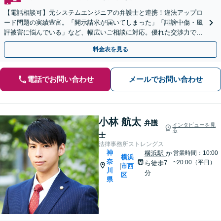
【電話相談可】元システムエンジニアの弁護士と連携！違法アップロ
ード問題の実績豊富。「開示請求が届いてしまった」「誹謗中傷・風
評被害に悩んでいる」など、幅広いご相談に対応。優れた交渉力で最
短の解決を目指します【横浜駅8分】【夜間・休日対応】
料金表を見る
電話でお問い合わせ
メールでお問い合わせ
小林 航太
弁護
インタビューを見
る
士
法律事務所ストレングス
神
横浜駅
か
営業時間：10:00
横浜
奈
~20:00（平日）
ら徒歩7
市西
|
川
分
区
県