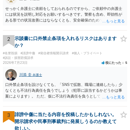
せっかく弁護士に依頼をしておられるのですから、ご依頼中の弁護士
には状況を説明し対応をお願いするべきです。警察も含め、即効性が
ある形での状況改善にはならなくとも、安全確保のためできることは
ある筈です。
2
示談書に口外禁止条項を入れるリスクはあります
か？
#名誉毀損
#誹謗中傷
#発信者情報開示請求
#個人・プライベート
#訴訟・損害賠償請求
2026年7月23日
役にたった
5
川添 圭
弁護士
口外禁止条項を設けなくても、「SNSで拡散、職場に連絡したら」少
なくとも不法行為責任を負うでしょう（犯罪に該当するかどうかは事
案によります）。 ただ、仮に不法行為責任を負うとしても、違約金を
決めておかなければ慰謝料程度しか認められないケースが出てきます
（日本の裁判所が認定する慰謝料は、到底被害感情を満足させられる
ような金額ではありません）。そのため、口外禁止条項とともに口外
3
誹謗中傷に当たる内容を投稿したかもしれない。
した場合の違約金（100～200万円程度）を定めることには、大きな意
開示請求や民事刑事裁判に発展しうるのか教えて
味と抑止力があります。 逆に、口外禁止条項を設けると、正当な理由
欲しい。