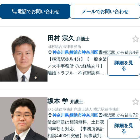
「相続問題：税理士や不動産鑑定士な
ど他士業とも連携し、問題をワンスト
電話でお問い合わせ
メールでお問い合わせ
ップで解決」「交通事故：事故発生直
後から全面サポート」【休日・夜間相
談可】
田村 宗久
弁護士
田村総合法律事務所
神奈川県
横浜市神奈川区
横浜駅
から徒歩4分
|
【横浜駅徒歩4分】【一般企業
詳細を見
／大手事務所での経験あり】
る
離婚トラブル・不貞慰謝料・
養育費未払い、ネット上での
誹謗中傷・企業法務お任せく
ださい。不安を感じたらまず
坂本 学
ご相談ください【秘密厳守】
弁護士
【オンライン相談可】
ジン法律事務所弁護士法人 横浜駅前事務所
神奈川県
横浜市神奈川区
横浜駅
から徒歩7分
|
借金問題は相談無料、土日夜
詳細を見
間早朝も対応。【事務所累計
る
相談4400件突破】民事裁判／