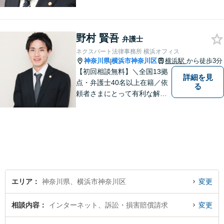
家事調停・審判／債務整理／
法人破産／相続／不貞トラブ
ル／離婚／男女問題
野村 賢吾
弁護士
ネクスパート法律事務所 横浜オフィス
神奈川県
横浜市神奈川区
横浜駅
から徒歩3分
|
【初回相談無料】＼全国13拠
詳細を見
点・弁護士40名以上在籍／依
る
頼者さまにとって有利な解決
になるよう、最後まで諦めず
に闘います！借金問題/離婚・
男女問 題/相続/交通事故/刑事
事件など、ご相談ください
【夜間・休日対応】
エリア
神奈川県、横浜市神奈川区
変更
相談内容
インターネット、訴訟・損害賠償請求
変更