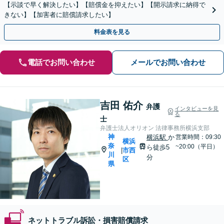
【示談で早く解決したい】【賠償金を抑えたい】【開示請求に納得で
きない】【加害者に賠償請求したい】
料金表を見る
電話でお問い合わせ
メールでお問い合わせ
吉田 佑介
弁護
インタビューを見
る
士
弁護士法人オリオン 法律事務所横浜支部
神
横浜駅
か
営業時間：09:30
横浜
奈
~20:00（平日）
ら徒歩5
市西
|
川
分
区
県
ネットトラブル訴訟・損害賠償請求