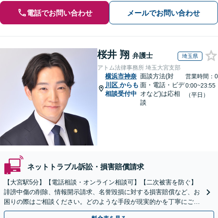
電話でお問い合わせ
メールでお問い合わせ
桜井 翔
弁護士
埼玉県
アトム法律事務所 埼玉大宮支部
横浜市神奈
面談方法(対
営業時間：0
川区
からも
面・電話・ビデ
0:00~23:55
相談受付中
オなど)は応相
（平日）
談
ネットトラブル訴訟・損害賠償請求
【大宮駅5分】【電話相談・オンライン相談可】【二次被害を防ぐ】
誹謗中傷の削除、情報開示請求、名誉毀損に対する損害賠償など、お
困りの際はご相談ください。どのような手段が現実的かを丁寧にご説
明し、依頼者さまにとって納得のいく解決を目指します。